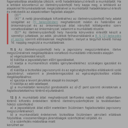
foganatosítása akadályba ütközik, erről haladéktalanul értesíti a munkáltatót. Ha
a letiltást közvetlenül az illetményszámfejtő hely kapja meg, a letiltásról az
alapokirat fénymásolatának megküldésével a munkáltatót haladéktalanul értesíti
és intézkedik az alapokiratban foglaltak alapján.
16
(3)
17
(4)
A nettó járandóságok kifizetéséhez az illetményszámfejtő hely adatot
szolgáltat az
(1) bekezdésben
meghatározott módon és határidőre az
önkormányzat és az önkormányzat által irányított költségvetési szerv
vonatkozásában az önkormányzat, valamint a munkáltató részére.
18
(5)
Az illetményszámfejtő hely havonta könyvelési értesítőt készít a
személyi juttatások, az adók, járulékok felhasználásáról a
8. § (2) bekezdés
e)
pontja
szerinti előírásoknak megfelelően, melyet a tárgyhót követő hónap
16. napjáig megküld a munkáltatónak.
11. §
Az illetményszámfejtő hely a jogviszony megszüntetésére, illetve
megszűnésének megállapítására vonatkozó munkáltatói intézkedés alapján
a)
végelszámolást készít,
b)
kiállítja a jogszabályban előírt igazolásokat,
c)
kiadja a munkanélküli ellátás igénybevételéhez szükséges igazolást és
adatlapot,
d)
kiállítja a biztosítási jogviszonyról és az egészségbiztosítási ellátásokról szóló
igazolványt, valamint a jövedelemigazolást az egészségbiztosítási ellátás
megállapításához,
e)
igazolja a levont járulékok alapját és összegét,
f)
kiállítja az adó-adatlapot,
g)
a munkáltatón keresztül gondoskodik az
a)–f)
pont szerinti okiratoknak a
foglalkoztatottakhoz történő eljuttatásáról.
12. §
A munkáltató által meghatározott bérfizetési naptól eltérő időpontban
történő kifizetés érdekében történő illetményszámfejtésre (a továbbiakban:
hóközi számfejtés)
a)
a jogszabályok által előírt esetekben (különösen foglalkoztatási jogviszony
megszüntetésekor),
b)
a munkavállaló érdekeinek biztosítása (különösen pénzbeli ellátások
folyósítása, visszamenőleges járandóságok számfejtése) céljából, és
c)
a számfejtés módosítása miatt
kerülhet sor.