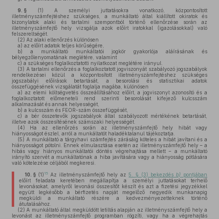
9. §
(1)
A személyi juttatásokra vonatkozó, központosított
illetményszámfejtéshez szükséges, a munkáltató által kiállított okiratok és
bizonylatok alaki és tartalmi szempontból történő ellenőrzése során az
illetményszámfejtő hely vizsgálja azok előírt iratokkal (igazolásokkal) való
felszereltségét.
(2)
Az alaki ellenőrzés különösen
a)
az előírt adatok teljes körűségére,
b)
a munkáltató munkáltatói jogkör gyakorlója aláírásának és
bélyegzőlenyomatának meglétére, valamint
c)
a szükséges foglalkoztatotti nyilatkozat meglétére irányul.
(3)
A tartalmi ellenőrzés a foglalkoztatott jogviszonyát szabályozó jogszabályok
rendelkezései közül a központosított illetményszámfejtéshez szükséges
jogszabályi előírások betartását, a besorolási és statisztikai adatok
összefüggésének vizsgálatát foglalja magába, különösen
a)
az elemi költségvetés összeállításához előírt, a jogviszonyt azonosító és a
foglalkoztatott előmeneteli rend szerinti besorolását kifejező kulcsszám
alkalmazását és annak helyességét,
b)
a kulcsszám és FEOR-szám összefüggését,
c)
a bér összetevők jogszabályok által szabályozott mértékének betartását,
illetve azok összesítésének számszaki helyességét.
(4)
Ha az ellenőrzés során az illetményszámfejtő hely hibát vagy
hiányosságot észlel, arról a munkáltatót haladéktalanul tájékoztatja.
(5)
A munkáltató a tárgyhavi számfejtés zárásáig köteles a hibát javítani és a
hiányosságot pótolni. Ennek elmulasztása esetén az illetményszámfejtő hely – a
hibás vagy hiányos munkáltatói döntés végrehajtása mellett – a munkáltató
irányító szervét a munkáltatónak a hiba javítására vagy a hiányosság pótlására
való kötelezése céljából megkeresi.
15
10. §
(1)
Az illetményszámfejtő hely az
5. § (3) bekezdés
b)
pontjában
előírt feladata keretében megállapítja a személyi juttatásokat terhelő
levonásokat, amelyről levonási összesítőt készít és azt a fizetési jegyzékkel
együtt legkésőbb a bérfizetés napját megelőző negyedik munkanapig
megküldi a munkáltató részére a kedvezményezetteknek történő
átutalásához.
(2)
A munkáltató által megküldött letiltás alapján az illetményszámfejtő hely a
levonást az illetményszámfejtő programban rögzíti, vagy ha a végrehajtás