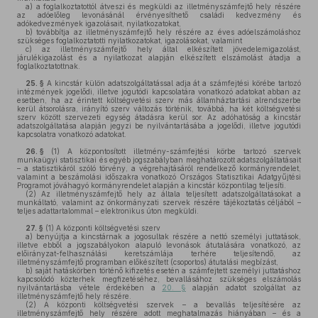
a)
a foglalkoztatottól átveszi és megküldi az illetményszámfejtő hely részére
az adóelőleg levonásánál érvényesíthető családi kedvezmény és
adókedvezmények igazolásait, nyilatkozatokat,
b)
továbbítja az illetményszámfejtő hely részére az éves adóelszámoláshoz
szükséges foglalkoztatotti nyilatkozatokat, igazolásokat, valamint
c)
az illetményszámfejtő hely által elkészített jövedelemigazolást,
járulékigazolást és a nyilatkozat alapján elkészített elszámolást átadja a
foglalkoztatottnak.
25. §
A kincstár külön adatszolgáltatással adja át a számfejtési körébe tartozó
intézmények jogelődi, illetve jogutódi kapcsolatára vonatkozó adatokat abban az
esetben, ha az érintett költségvetési szerv más államháztartási alrendszerbe
kerül átsorolásra, irányító szerv változás történik, továbbá, ha két költségvetési
szerv között szervezeti egység átadásra kerül sor. Az adóhatóság a kincstár
adatszolgáltatása alapján jegyzi be nyilvántartásába a jogelődi, illetve jogutódi
kapcsolatra vonatkozó adatokat.
26. §
(1)
A központosított illetmény-számfejtési körbe tartozó szervek
munkaügyi statisztikai és egyéb jogszabályban meghatározott adatszolgáltatásait
– a statisztikáról szóló törvény, a végrehajtásáról rendelkező kormányrendelet,
valamint a beszámolási időszakra vonatkozó Országos Statisztikai Adatgyűjtési
Programot jóváhagyó kormányrendelet alapján a kincstár központilag teljesíti.
(2)
Az illetményszámfejtő hely az általa teljesített adatszolgáltatásokat a
munkáltató, valamint az önkormányzati szervek részére tájékoztatás céljából –
teljes adattartalommal – elektronikus úton megküldi.
27. §
(1)
A központi költségvetési szerv
a)
benyújtja a kincstárnak a jogosultak részére a nettó személyi juttatások,
illetve ebből a jogszabályokon alapuló levonások átutalására vonatkozó, az
előirányzat-felhasználási keretszámlája terhére teljesítendő, az
illetményszámfejtő programban előkészített (csoportos) átutalási megbízást,
b)
saját hatáskörben történő kifizetés esetén a számfejtett személyi juttatáshoz
kapcsolódó közterhek megfizetéséhez, bevallásához szükséges elszámolás
nyilvántartásba vétele érdekében a
20. §
alapján adatot szolgáltat az
illetményszámfejtő hely részére.
(2)
A központi költségvetési szervek – a bevallás teljesítésére az
illetményszámfejtő hely részére adott meghatalmazás hiányában – és a