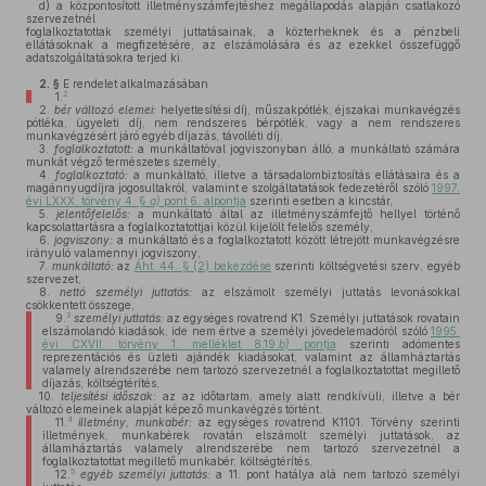
d)
a központosított illetményszámfejtéshez megállapodás alapján csatlakozó
szervezetnél
foglalkoztatottak személyi juttatásainak, a közterheknek és a pénzbeli
ellátásoknak a megfizetésére, az elszámolására és az ezekkel összefüggő
adatszolgáltatásokra terjed ki.
2. §
E rendelet alkalmazásában
2
1.
2.
bér változó elemei:
helyettesítési díj, műszakpótlék, éjszakai munkavégzés
pótléka, ügyeleti díj, nem rendszeres bérpótlék, vagy a nem rendszeres
munkavégzésért járó egyéb díjazás, távolléti díj,
3.
foglalkoztatott:
a munkáltatóval jogviszonyban álló, a munkáltató számára
munkát végző természetes személy,
4.
foglalkoztató:
a munkáltató, illetve a társadalombiztosítás ellátásaira és a
magánnyugdíjra jogosultakról, valamint e szolgáltatatások fedezetéről szóló
1997.
évi LXXX. törvény 4. §
a)
pont 6. alpontja
szerinti esetben a kincstár,
5.
jelentőfelelős:
a munkáltató által az illetményszámfejtő hellyel történő
kapcsolattartásra a foglalkoztatottjai közül kijelölt felelős személy,
6.
jogviszony:
a munkáltató és a foglalkoztatott között létrejött munkavégzésre
irányuló valamennyi jogviszony,
7.
munkáltató:
az
Áht. 44. § (2) bekezdése
szerinti költségvetési szerv, egyéb
szervezet,
8.
nettó személyi juttatás:
az elszámolt személyi juttatás levonásokkal
csökkentett összege,
3
9.
személyi juttatás:
az egységes rovatrend K1. Személyi juttatások rovatain
elszámolandó kiadások, ide nem értve a személyi jövedelemadóról szóló
1995.
évi CXVII. törvény 1. melléklet 8.19.
b)
pontja
szerinti adómentes
reprezentációs és üzleti ajándék kiadásokat, valamint az államháztartás
valamely alrendszerébe nem tartozó szervezetnél a foglalkoztatottat megillető
díjazás, költségtérítés,
10.
teljesítési időszak:
az az időtartam, amely alatt rendkívüli, illetve a bér
változó elemeinek alapját képező munkavégzés történt.
4
11.
illetmény, munkabér:
az egységes rovatrend K1101. Törvény szerinti
illetmények, munkabérek rovatán elszámolt személyi juttatások, az
államháztartás valamely alrendszerébe nem tartozó szervezetnél a
foglalkoztatottat megillető munkabér, költségtérítés,
5
12.
egyéb személyi juttatás:
a 11. pont hatálya alá nem tartozó személyi