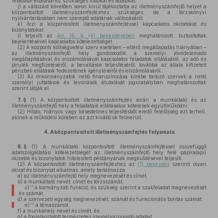
feladatai ellátásához szükséges iratokat és adatokat,
j)
a változást követően soron kívül tájékoztatja az illetményszámfejtő helyet a
központosított illetményszámfejtéshez szükséges, de a törzskönyvi
nyilvántartásában nem szereplő adatának változásáról,
k)
őrzi a központosított illetményszámfejtéssel kapcsolatos okiratokat és
bizonylatokat,
l)
teljesíti az
Art. 16. § (4) bekezdésében
meghatározott, biztosítottak
bejelentésével kapcsolatos kötelezettséget.
(2)
A központi költségvetési szerv esetében – eltérő megállapodás hiányában –
az illetményszámfejtő hely gondoskodik a személyi jövedelemadó
megállapításával és elszámolásával kapcsolatos feladatok ellátásáról, az adó és
járulék megfizetéséről, a bevallások teljesítéséről, továbbá az általa kifizetett
pénzbeli ellátások fedezetének igényléséről és elszámolásáról.
(3)
Az önkormányzatok nettó finanszírozása körébe tartozó szervek a nettó
személyi juttatások és levonások átutalását jogszabályban meghatározottak
szerint látják el.
7. §
(1)
A központosított illetményszámfejtés során a munkáltató és az
illetményszámfejtő hely a feladataik ellátásakor kötelesek együttműködni.
(2)
Hibás, hiányos vagy késedelmes teljesítésből eredő felelősség azt terheli,
akinek a működési körében az azt kiváltó ok felmerült.
4.
A központosított illetményszámfejtés folyamata
8. §
(1)
A munkáltató központosított illetményszámfejtéssel összefüggő
adatszolgáltatási kötelezettségét az illetményszámfejtő hely felé papíralapú
okiratok és bizonylatok hitelesített példányának megküldésével teljesíti.
(2)
A központosított illetményszámfejtéshez az
(1) bekezdés
szerinti olyan
okirat és bizonylat alkalmas, amely tartalmazza
a)
az illetményszámfejtő hely megnevezését és címét,
b)
a munkáltató nevét, címét és törzsszámát,
13
c)
a kormányzati funkció, és szükség szerint a szakfeladat megnevezését
és számát,
d)
a szervezeti egység megnevezését, számát és funkcionális bontás számát,
14
e)
a témaszámot,
f)
a munkahely nevét és címét, és
g)
a foglalkoztatott természetes személyazonosító adatait.