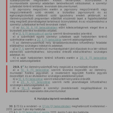
szabályozásnak megfelelően kitöltött okmányokat, bizonylatokat a
munkavállalók személyi adataiban bekövetkezett változásokat, a személyi
juttatásból történő letiltások, levonások dokumentumait,
b)
jogviszony megszűnés esetén a jogviszony megszűnéséről vagy
megszüntetéséről szóló okiratot, a biztosítási jogviszonyról és az
egészségbiztosítási ellátásról szóló igazolvány eredeti példányát, az
illetményszámfejtő programban előállított elszámoló lapot, a foglalkoztatottat
még megillető járandóságokat tartalmazó bizonylatokat, és az elszámoláshoz a
személyi juttatásokat terhelő levonások iratait,
c)
az
Art. 16. § (4) bekezdésében
előírt kötelezettségének eleget téve a
biztosítotti jelentést továbbítás céljából,
d)
a
13. § (1) bekezdés
a)
pontja
szerinti távolmaradási jelentést,
e)
a számfejtett egyéb személyi juttatások saját hatáskörben történő
számfejtése esetén a
20. § (1) bekezdése
szerinti adatszolgáltatást,
f)
az illetményszámfejtő hely társadalombiztosítási kifizetőhelyi feladatai
ellátásához szükséges iratokat és adatokat,
g)
a
17. §
szerinti rendkívüli munkavégzésért járó díjazások és a bér változó
elemeinek számfejtéséhez, könyvelési értesítő elkészítéséhez szükséges
adatokat, és
h)
a saját hatáskörben történő kifizetés esetén a
20. § (1) bekezdése
szerinti adatszolgáltatást.
27
29/A. §
Az illetményszámfejtő hely megküldi a munkáltató részére
a)
a
10. § (1) bekezdése
szerinti levonási összesítőt, az illetmény,
munkabér fizetési jegyzékét, a rovatonként legyűjtött fizetési jegyzék
összesítőjét, és az átutaláshoz szükséges adatállományokat,
b)
a
10. § (5) bekezdése
szerint elkészített könyvelési értesítőt,
c)
a
20. § (2) bekezdése
szerinti nettó járandóságok kifizetéséhez
szükséges adatszolgáltatást, és
d)
a
14. §
alapján a személyi jövedelemadó megállapításával és
elszámolásával kapcsolatos dokumentumokat.
6.
Hatályba léptető rendelkezések
30. §
(1)
Ez a rendelet – a
(2) és (3) bekezdésben
meghatározott kivételekkel –
2013. január 1-jén lép hatályba.
(2)
A
5. § (3) bekezdés
e)
pontja
2013. április 1-jén lép hatályba.