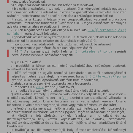
kapcsolatos feladatokat,
h)
ellátja a társadalombiztosítási kifizetőhelyi feladatokat,
i)
biztosítja a számfejtett személyi juttatásokról a könyvelési adatok egységes
adatformában történő feladását az intézményi gazdálkodási-számviteli rendszer
számára, nettó finanszírozás esetén biztosítja a szükséges információkat,
j)
előállítja a központi létszám- és bérgazdálkodási, valamint munkaügyi
statisztikai információs rendszer működéséhez szükséges, ellenőrzött, személyes
adatokat nem tartalmazó adatállományokat,
k)
külön megállapodás alapján ellátja a munkáltató
6. § (1) bekezdés
b)
és
c)
pontjában
meghatározott feladatait,
l)
gondoskodik az illetményszámfejtéssel, a társadalombiztosítási kifizetőhelyi
feladatokkal kapcsolatos okiratok és bizonylatok megőrzéséről,
m)
gondoskodik az adatvédelmi, adatbiztonsági előírások betartásáról,
n)
gondoskodik a jelentőfelelős szakmai tájékoztatásáról.
11
(4)
Az illetményszámfejtő hely a
(3) bekezdés
c)
pontja
szerinti
bevallásokat technikai adószámon teljesíti.
6. §
(1)
A munkáltató
a)
megküldi a központosított illetményszámfejtéshez szükséges adatokat,
okiratokat és bizonylatokat,
12
b)
számfejti az egyéb személyi juttatásokat, és erről adatszolgáltatást
teljesít az illetményszámfejtő hely részére, ha az
5. § (3) bekezdés
k)
pontja
szerinti külön megállapodás ettől eltérően nem rendelkezik,
c)
átutalja a nettó személyi juttatásokat és a levonásokat,
d)
rendelkezik a
20. §
szerinti juttatásokról,
e)
rendelkezik a személyi juttatások kiadásának teljesítési helyéről,
f)
intézkedik a személyi juttatásból való levonások teljesítése, letiltás esetén –
a letiltás átvételét követő napon – a
Vht.
szerint a bér esedékessé válásakor a
letiltott összeg bérből történő levonása és a végrehajtást kérőnek történő
kifizetése, kivételesen a végrehajtói letéti vagy más számlára utalása iránt,
g)
ellenőrzi az illetményszámfejtő hely által számfejtett személyi juttatások és
az ezeket terhelő levonások, közterhek jogszerűségét és számszaki helyességét,
h)
kijelöli a jelentőfelelőst, akinek feladata a munkáltató és az
illetményszámfejtő hely közötti kapcsolattartás, az okiratok, bizonylatok,
igazolások összegyűjtése és az illetményszámfejtő helyhez határidőben történő
továbbítása,
i)
továbbítja az illetményszámfejtő hely társadalombiztosítási kifizetőhelyi