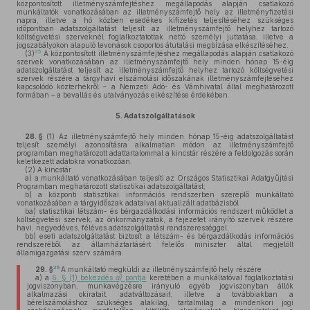
központosított illetményszámfejtéshez megállapodás alapján csatlakozó
munkáltatók vonatkozásában az illetményszámfejtő hely az illetményfizetési
napra, illetve a hó közben esedékes kifizetés teljesítéséhez szükséges
időpontban adatszolgáltatást teljesít az illetményszámfejtő helyhez tartozó
költségvetési szerveknél foglalkoztatottak nettó személyi juttatása, illetve a
jogszabályokon alapuló levonások csoportos átutalási megbízása elkészítéséhez.
25
(3)
A központosított illetményszámfejtéshez megállapodás alapján csatlakozó
szervek vonatkozásában az illetményszámfejtő hely minden hónap 15-éig
adatszolgáltatást teljesít az illetményszámfejtő helyhez tartozó költségvetési
szervek részére a tárgyhavi elszámolási időszakának illetményszámfejtéséhez
kapcsolódó közterhekről – a Nemzeti Adó- és Vámhivatal által meghatározott
formában – a bevallás és utalványozás elkészítése érdekében.
5.
Adatszolgáltatások
28. §
(1)
Az illetményszámfejtő hely minden hónap 15-éig adatszolgáltatást
teljesít személyi azonosításra alkalmatlan módon az illetményszámfejtő
programban meghatározott adattartalommal a kincstár részére a feldolgozás során
keletkezett adatokra vonatkozóan.
(2)
A kincstár
a)
a munkáltató vonatkozásában teljesíti az Országos Statisztikai Adatgyűjtési
Programban meghatározott statisztikai adatszolgáltatást;
b)
a központi statisztikai információs rendszerben szereplő munkáltató
vonatkozásában a tárgyidőszak adataival aktualizált adatbázisból
ba)
statisztikai létszám- és bérgazdálkodási információs rendszert működtet a
költségvetési szervek, az önkormányzatok, a fejezetet irányító szervek részére
havi, negyedéves, féléves adatszolgáltatási rendszerességgel,
bb)
eseti adatszolgáltatást biztosít a létszám- és bérgazdálkodás információs
rendszeréből az államháztartásért felelős miniszter által megjelölt
államigazgatási szerv számára.
26
29. §
A munkáltató megküldi az illetményszámfejtő hely részére
a)
a
6. § (1) bekezdés
a)
pontja
keretében a munkáltatóval foglalkoztatási
jogviszonyban, munkavégzésre irányuló egyéb jogviszonyban állók
alkalmazási okiratait, adatváltozásait, illetve a továbbiakban a
bérelszámoláshoz szükséges alakilag, tartalmilag a mindenkori jogi