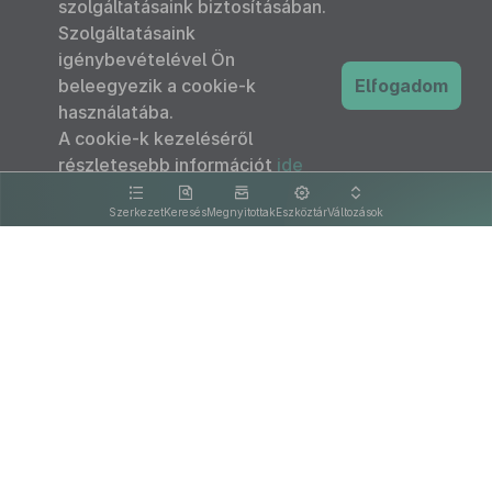
szolgáltatásaink biztosításában.
Szolgáltatásaink
igénybevételével Ön
beleegyezik a cookie-k
Elfogadom
használatába.
A cookie-k kezeléséről
részletesebb információt
ide
kattintva olvashat.
Szerkezet
Keresés
Megnyitottak
Eszköztár
Változások