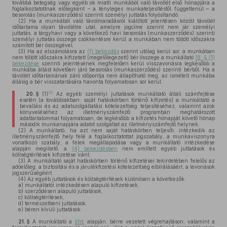
továbbá betegség vagy egyéb ok miatti munkából való távollét első hónapjára a
foglalkoztatottnak előlegként – a tényleges munkateljesítéstől függetlenül – a
besorolás (munkaszerződés) szerinti személyi juttatás folyósítandó.
(2)
Ha a munkából való távolmaradásról kiállított jelentésen közölt távollét
időtartama olyan távollétre utal, amelyre jogcíme szerint nem jár személyi
juttatás, a tárgyhavi vagy a következő havi besorolás (munkaszerződés) szerinti
személyi juttatás összege csökkentésre kerül a munkában nem töltött időszakra
számított bér összegével.
(3)
Ha az elszámolásra az
(1) bekezdés
szerint utólag kerül sor, a munkában
nem töltött időszakra kifizetett (megelőlegezett) bér összege a munkáltató
18. § (1)
bekezdése
szerinti jelentésének megfelelően kerül visszavonásra legkésőbb a
munkába állást követően járó besorolás (munkaszerződés) szerinti bérből. Ha a
távollét időtartamának záró időpontja nem állapítható meg, az ismételt munkába
állásig a bér visszatartására havonta folyamatosan sor kerül.
20
20. §
(1)
Az egyéb személyi juttatások munkáltató általi számfejtése
esetén (a továbbiakban: saját hatáskörben történő kifizetés) a munkáltató a
bevallási és az adatszolgáltatási kötelezettség teljesítéséhez, valamint azok
könyveléséhez az illetményszámfejtő programban meghatározott
adattartalommal folyamatosan, de legkésőbb a kifizetés hónapját követő hónap
második munkanapjára adatot szolgáltat az illetményszámfejtő helynek.
(2)
A munkáltató, ha azt nem saját hatáskörben teljesíti, intézkedik az
illetményszámfejtő hely felé a foglalkoztatottat jogszabály, a munkaviszonyra
vonatkozó szabály, a felek megállapodása vagy a munkáltató intézkedése
alapján megillető, a
(4) bekezdésben
nem említett egyéb juttatások és
költségtérítések kifizetése iránt.
(3)
A munkáltató saját hatáskörben történő kifizetései tekintetében felelős az
adóelőleg, a biztosítási és a járulékfizetési kötelezettség elbírálásáért, a levonások
jogszerűségéért.
(4)
Az egyéb juttatások és költségtérítések különösen a következők:
a)
munkáltatói intézkedésen alapuló kifizetések,
b)
szerződésen alapuló juttatások,
c)
költségtérítések,
d)
természetbeni juttatások,
e)
béren kívüli juttatások.
21. §
A munkáltató a
Vht.
alapján, bérre vezetett végrehajtáson, valamint a