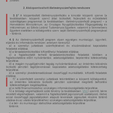
juttatás.
2.
A központosított illetményszámfejtés rendszere
6
3. §
A központosított illetményszámfejtés a kincstár központi szerve (a
továbbiakban: központi szerv) által biztosított, fejlesztett és működtetett
számítógépes programmal (a továbbiakban: illetményszámfejtő program) – a
Honvédelmi Minisztérium, az Országos Nyugdíjbiztosítási Főigazgatóság és
intézményei, az Eötvös Loránd Tudományos Egyetem, valamint a Semmelweis
Egyetem esetében a költségvetési szerv saját illetményszámfejtő programjával
– történik.
4. §
Az illetményszámfejtő program olyan egységes munkaügyi, ügyviteli,
eljárási és információs rendszer, amelyen keresztül
a)
a személyi juttatások számfejtésével és elszámolásával kapcsolatos
feladatok ellátása,
b)
a társadalombiztosítási kifizetőhelyi feladatok ellátása,
c)
a foglalkoztatót terhelő társadalombiztosítási feladatok körében a
foglalkoztatókra előírt nyilvántartási, adatszolgáltatási, bejelentési kötelezettség
teljesítése,
d)
a magán-nyugdíjpénztári tagság nyilvántartásával, az önkéntes kölcsönös
biztosító pénztári tagdíjlevonással kapcsolatos adatszolgáltatási kötelezettség
teljesítése,
e)
a személyi jövedelemadózással összefüggő munkáltatói, kifizetői feladatok
ellátása,
7
f)
a számfejtett személyi juttatások tekintetében a központi költségvetést,
az önkéntes kölcsönös biztosító pénztári számlákat megillető befizetési
kötelezettségek megállapítása,
g)
a nettó finanszírozáshoz szükséges információszolgáltatás teljesítése,
h)
a bírósági végrehajtásról szóló törvény (a továbbiakban:
Vht.
) szerinti, bérre
vezetett végrehajtáson, valamint a foglalkoztatott jogviszonyát szabályozó, illetve
azzal összefüggő jogszabályokon alapuló levonások jogosultak részére történő
utalása és az utalás teljesítéséhez szükséges adatszolgáltatás teljesítése,
i)
a bér- és munkaügyi statisztikai adatszolgáltatás teljesítése
történik.