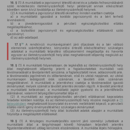
16. §
(1)
A munkáltató a jogviszonyt létesítő okirat és a juttatás felhasználásáról
szóló rendelkezés illetményszámfejtő helyi példányát annak elkészítését
követően soron kívül továbbítja az illetményszámfejtő helynek.
(2)
A munkáltató a jogviszonyt létesítő okirathoz minden esetben csatolja
a)
a munkáltatói igazolást a korábbi jogviszonyról és a bért terhelő
levonásokról,
b)
a jövedelemigazolást a pénzbeli egészségbiztosítási ellátás
megállapításához,
c)
a biztosítási jogviszonyról és egészségbiztosítási ellátásokról szóló
igazolványt,
d)
az adó-adatlapot.
19
17. §
A rendkívüli munkavégzésért járó díjazások és a bér változó
elemeinek számfejtéséhez, könyvelési értesítő elkészítéséhez szükséges
adatokat a munkáltató teljesítési időszakonként megállapítja és havonta
egyszer az illetményszámfejtő hely által meghatározott időpontig megküldi az
illetményszámfejtő helynek.
18. §
(1)
A munkáltató folyamatosan, de legkésőbb az illetményszámfejtő hely
által meghatározott időpontig jelenti a foglalkoztatottak munkából való
távolmaradását a távoljelentett sorszáma, a foglalkoztatott neve, adóazonosító jele,
a távolmaradás jogcímének és időtartamának, első és utolsó napjának, az utolsó
munkanapon ledolgozott órák számának, a távolléti órák számának
megjelölésével. A munkáltató a jelentéshez csatolja a távolmaradást igazoló
okmányokat, melyek számát a távollét jelentés okiratán rögzíti. A távollét jelentést
a munkáltató keltezéssel, a munkáltatói jogkör gyakorló és a jelentőfelelős
aláírásával, valamint bélyegzőlenyomattal látja el.
(2)
A munkáltató az egészségbiztosítás pénzbeli ellátásaival kapcsolatos
feladatai körében kiállítja, és az illetményszámfejtő hely részére megküldi a
(1)
bekezdésben
meghatározott bizonylatot és ennek mellékletét képező, a pénzbeli
ellátás iránti igény érvényesítéséhez szükséges okmányokat.
(3)
Az illetményszámfejtő hely által biztosított adatok alapján a munkáltató
folyósítja a megállapított ellátásokat.
19. §
(1)
A tényleges munkateljesítés szerint járó személyi juttatások a
munkáltató által a tárgyhónapot követő hónapban teljesített jelentés
figyelembevételével utólag kerülnek elszámolásra. A munkába lépés hónapjára,