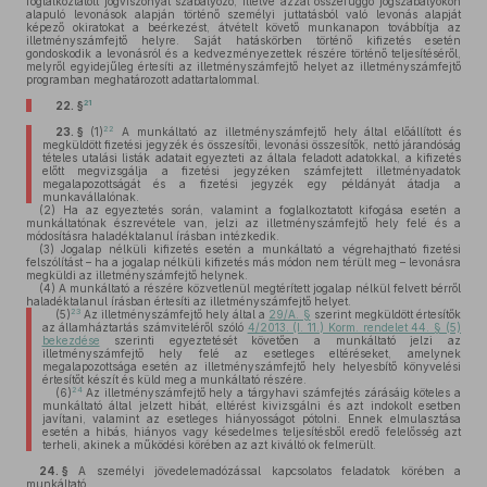
foglalkoztatott jogviszonyát szabályozó, illetve azzal összefüggő jogszabályokon
alapuló levonások alapján történő személyi juttatásból való levonás alapját
képező okiratokat a beérkezést, átvételt követő munkanapon továbbítja az
illetményszámfejtő helyre. Saját hatáskörben történő kifizetés esetén
gondoskodik a levonásról és a kedvezményezettek részére történő teljesítéséről,
melyről egyidejűleg értesíti az illetményszámfejtő helyet az illetményszámfejtő
programban meghatározott adattartalommal.
21
22. §
22
23. §
(1)
A munkáltató az illetményszámfejtő hely által előállított és
megküldött fizetési jegyzék és összesítői, levonási összesítők, nettó járandóság
tételes utalási listák adatait egyezteti az általa feladott adatokkal, a kifizetés
előtt megvizsgálja a fizetési jegyzéken számfejtett illetményadatok
megalapozottságát és a fizetési jegyzék egy példányát átadja a
munkavállalónak.
(2)
Ha az egyeztetés során, valamint a foglalkoztatott kifogása esetén a
munkáltatónak észrevétele van, jelzi az illetményszámfejtő hely felé és a
módosításra haladéktalanul írásban intézkedik.
(3)
Jogalap nélküli kifizetés esetén a munkáltató a végrehajtható fizetési
felszólítást – ha a jogalap nélküli kifizetés más módon nem térült meg – levonásra
megküldi az illetményszámfejtő helynek.
(4)
A munkáltató a részére közvetlenül megtérített jogalap nélkül felvett bérről
haladéktalanul írásban értesíti az illetményszámfejtő helyet.
23
(5)
Az illetményszámfejtő hely által a
29/A. §
szerint megküldött értesítők
az államháztartás számviteléről szóló
4/2013. (I. 11.) Korm. rendelet 44. § (5)
bekezdése
szerinti egyeztetését követően a munkáltató jelzi az
illetményszámfejtő hely felé az esetleges eltéréseket, amelynek
megalapozottsága esetén az illetményszámfejtő hely helyesbítő könyvelési
értesítőt készít és küld meg a munkáltató részére.
24
(6)
Az illetményszámfejtő hely a tárgyhavi számfejtés zárásáig köteles a
munkáltató által jelzett hibát, eltérést kivizsgálni és azt indokolt esetben
javítani, valamint az esetleges hiányosságot pótolni. Ennek elmulasztása
esetén a hibás, hiányos vagy késedelmes teljesítésből eredő felelősség azt
terheli, akinek a működési körében az azt kiváltó ok felmerült.
24. §
A személyi jövedelemadózással kapcsolatos feladatok körében a
munkáltató