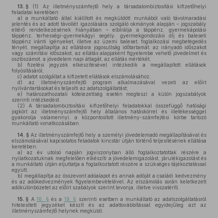
13. §
(1)
Az illetményszámfejtő hely a társadalombiztosítási kifizetőhelyi
feladatai keretében
a)
a munkáltató által kiállított és megküldött munkából való távolmaradási
jelentés és az adott távollét igazolására szolgáló okmányok alapján – jogszabály
eltérő rendelkezésének hiányában – elbírálja a táppénz, gyermekápolási
táppénz, terhességi-gyermekágyi segély, gyermekgondozási díj és baleseti
táppénz iránti igényeket, illetve az üzemi baleset, foglalkozási megbetegedés
tényét, megállapítja az ellátásra jogosultság időtartamát, az irányadó időszakot
vagy számítási időszakot, az ellátás alapjaként figyelembe vehető jövedelmet és
osztószámot, a jövedelem napi átlagát, az ellátás mértékét;
b)
fizetési jegyzék elkészítésével intézkedik a megállapított ellátások
folyósításáról;
c)
adatot szolgáltat a kifizetett ellátások elszámolásához;
d)
az illetményszámfejtő program alkalmazásával vezeti az előírt
nyilvántartásokat és teljesíti az adatszolgáltatást;
e)
határozathozatali kötelezettség esetén megteszi a külön jogszabályok
szerinti intézkedést.
(2)
A társadalombiztosítási kifizetőhelyi feladatokkal összefüggő hatósági
jogkört az illetményszámfejtő hely általános hatáskörrel és illetékességgel
gyakorolja valamennyi, a központosított illetmény-számfejtési körbe tartozó
munkáltató vonatkozásában.
14. §
Az illetményszámfejtő hely a személyi jövedelemadó megállapításával és
elszámolásával kapcsolatos feladatok kincstár útján történő teljesítésének ellátása
keretében:
a)
az év utolsó napján jogviszonyban álló foglalkoztatottak részére a
nyilatkozatuknak megfelelően elkészíti a jövedelemigazolást, járulékigazolást és
a munkáltató útján eljuttatja a foglalkoztatott részére a szükséges tájékoztatással
együtt,
b)
megállapítja az összevont adóalapot és annak adóját a családi kedvezmény
és az adókedvezmények figyelembevételével. Az elszámolás során keletkezett
adókülönbözetet az előírt szabályok szerint levonja, illetve visszatéríti.
15. §
A
16. §
és a
19. §
szerinti esetben a munkáltató az adatszolgáltatásról
hitelesített jegyzéket készít és az adattovábbítással egyidejűleg azt az
illetményszámfejtő helynek megküldi.