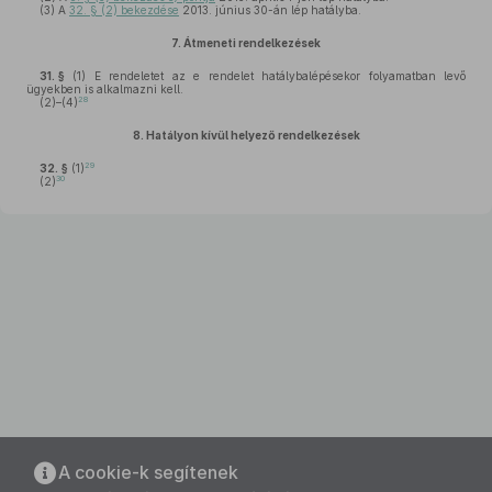
(3)
A
32. § (2) bekezdése
2013. június 30-án lép hatályba.
7.
Átmeneti rendelkezések
31. §
(1)
E rendeletet az e rendelet hatálybalépésekor folyamatban levő
ügyekben is alkalmazni kell.
28
(2)–(4)
8.
Hatályon kívül helyező rendelkezések
29
32. §
(1)
30
(2)
A cookie-k segítenek