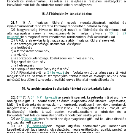
kapcsolatos nyilvántartási, kezelési és selejtezési részletes szabályokat a
honvédelemért felelős miniszter rendeletben szabályozza.
18.
A Földrajzinév-tár adatbázisa
21. §
(1)
A hivatalos földrajzi nevek megállapításának módját és
nyilvántartásának rendszerét a kormány rendeletben határozza meg.
(2)
Magyarország hivatalos földrajzi neveit a földmérési és térinformatikai
államigazgatási szerv a Földrajzinév-tárban tartja nyilván a
10. § (2)
bekezdés
ben meghatározott vonatkozási rendszerben lévő koordinátákkal.
(3)
A Földrajzinév-tár tartalmazza az alábbi hivatalos földrajzi neveket:
a)
az országos jelentőségű domborzat- és tájnév,
b)
a területnév,
c)
a természetvédelmi név,
d)
a víznév,
e)
az országos jelentőségű közlekedési és hírközlési név,
f)
igazgatásiterület-név,
g)
a helységnév,
h)
a településrésznév (helységrésznév).
(4)
A Földrajzinév-tár a
(3) bekezdés
ben foglaltakon túl tartalmazza a térképi
megjelenítés és használat szempontjából fontos hivatalos földrajzi névnek nem
minősülő településrészneveket, továbbá egyes földrajzi megjelöléseket is.
19.
Az archív analóg és digitális térképi adatok adatbázisai
132
22. §
(1)
A
34. § (1) bekezdés
e szerinti szervek kezelésében lévő archív –
analóg és digitális – adatbázisok, az állami alapadatok előállításával kapcsolatos,
különféle távérzékelési anyagok, munkarészek, adatállományok, dokumentumok
megőrzésének, tárolásának, kezelésének és szolgáltatásának módját az
illetékességi körébe tartozó adatok vonatkozásában a miniszter és a
honvédelemért felelős miniszter önálló rendeletben szabályozza.
(2)
Az
(1) bekezdés
ben felsorolt analóg anyagokat digitálissá kell átalakítani és
adatbázisba kell szervezni.
(3)
Az
(1) bekezdés
ben foglalt digitális adatállományok mindenkori
kezelhetőségét (adattárolás, olvashatóság, megjeleníthetőség, adatbiztonság) a