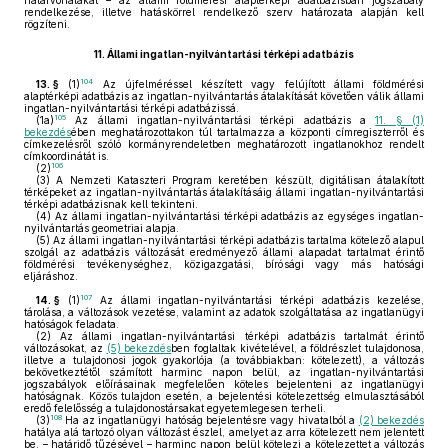
határvonalakat – az állami földmérési alaptérképi adatbázisban jogszabály
rendelkezése, illetve hatáskörrel rendelkező szerv határozata alapján kell
rögzíteni.
11.
Állami ingatlan-nyilvántartási térképi adatbázis
104
13. §
(1)
Az újfelméréssel készített vagy felújított állami földmérési
alaptérképi adatbázis az ingatlan-nyilvántartás átalakítását követően válik állami
ingatlan-nyilvántartási térképi adatbázissá.
105
(1a)
Az állami ingatlan-nyilvántartási térképi adatbázis a
11. § (1)
bekezdés
ében meghatározottakon túl tartalmazza a központi címregiszterről és
címkezelésről szóló kormányrendeletben meghatározott ingatlanokhoz rendelt
címkoordinátát is.
106
(2)
(3)
A Nemzeti Kataszteri Program keretében készült, digitálisan átalakított
térképeket az ingatlan-nyilvántartás átalakításáig állami ingatlan-nyilvántartási
térképi adatbázisnak kell tekinteni.
(4)
Az állami ingatlan-nyilvántartási térképi adatbázis az egységes ingatlan-
nyilvántartás geometriai alapja.
(5)
Az állami ingatlan-nyilvántartási térképi adatbázis tartalma kötelező alapul
szolgál az adatbázis változását eredményező állami alapadat tartalmat érintő
földmérési tevékenységhez, közigazgatási, bírósági vagy más hatósági
eljáráshoz.
107
14. §
(1)
Az állami ingatlan-nyilvántartási térképi adatbázis kezelése,
tárolása, a változások vezetése, valamint az adatok szolgáltatása az ingatlanügyi
hatóságok feladata.
(2)
Az állami ingatlan-nyilvántartási térképi adatbázis tartalmát érintő
változásokat, az
(5) bekezdés
ben foglaltak kivételével, a földrészlet tulajdonosa,
illetve a tulajdonosi jogok gyakorlója (a továbbiakban: kötelezett), a változás
bekövetkeztétől számított harminc napon belül, az ingatlan-nyilvántartási
jogszabályok előírásainak megfelelően köteles bejelenteni az ingatlanügyi
hatóságnak. Közös tulajdon esetén, a bejelentési kötelezettség elmulasztásából
eredő felelősség a tulajdonostársakat egyetemlegesen terheli.
108
(3)
Ha az ingatlanügyi hatóság bejelentésre vagy hivatalból a
(2) bekezdés
hatálya alá tartozó olyan változást észlel, amelyet az arra kötelezett nem jelentett
be, – határidő tűzésével – harminc napon belül kötelezi a kötelezettet a változás