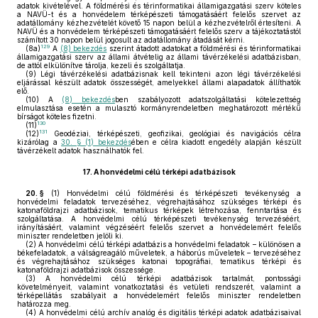
adatok kivételével. A földmérési és térinformatikai államigazgatási szerv köteles
a NAVÜ-t és a honvédelem térképészeti támogatásáért felelős szervet az
adatállomány kézhezvételét követő 15 napon belül a kézhezvételről értesíteni. A
NAVÜ és a honvédelem térképészeti támogatásáért felelős szerv a tájékoztatástól
számított 30 napon belül jogosult az adatállomány átadását kérni.
129
(8a)
A
(8) bekezdés
szerint átadott adatokat a földmérési és térinformatikai
államigazgatási szerv az állami átvételig az állami távérzékelési adatbázisban,
de attól elkülönítve tárolja, kezeli és szolgáltatja.
(9)
Légi távérzékelési adatbázisnak kell tekinteni azon légi távérzékelési
eljárással készült adatok összességét, amelyekkel állami alapadatok állíthatók
elő.
(10)
A
(8) bekezdés
ben szabályozott adatszolgáltatási kötelezettség
elmulasztása esetén a mulasztó kormányrendeletben meghatározott mértékű
bírságot köteles fizetni.
130
(11)
131
(12)
Geodéziai, térképészeti, geofizikai, geológiai és navigációs célra
kizárólag a
30. § (1) bekezdés
ében e célra kiadott engedély alapján készült
távérzékelt adatok használhatók fel.
17.
A honvédelmi célú térképi adatbázisok
20. §
(1)
Honvédelmi célú földmérési és térképészeti tevékenység a
honvédelmi feladatok tervezéséhez, végrehajtásához szükséges térképi és
katonaföldrajzi adatbázisok, tematikus térképek létrehozása, fenntartása és
szolgáltatása. A honvédelmi célú térképészeti tevékenység tervezéséért,
irányításáért, valamint végzéséért felelős szervet a honvédelemért felelős
miniszter rendeletben jelöli ki.
(2)
A honvédelmi célú térképi adatbázis a honvédelmi feladatok – különösen a
békefeladatok, a válságreagáló műveletek, a háborús műveletek – tervezéséhez
és végrehajtásához szükséges katonai topográfiai, tematikus térképi és
katonaföldrajzi adatbázisok összessége.
(3)
A honvédelmi célú térképi adatbázisok tartalmát, pontossági
követelményeit, valamint vonatkoztatási és vetületi rendszerét, valamint a
térképellátás szabályait a honvédelemért felelős miniszter rendeletben
határozza meg.
(4)
A honvédelmi célú archív analóg és digitális térképi adatok adatbázisaival