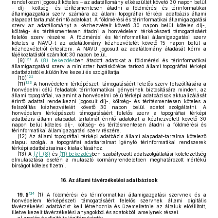
rendelkezni jogosult köteles – az adatállomány elkészültét követő 30 napon belül
– díj-, költség- és térítésmentesen átadni a földmérési és térinformatikai
államigazgatási szerv számára az állami topográfiai térképi adatbázis állami
alapadat tartalmát érintő adatokat. A földmérési és térinformatikai államigazgatási
szerv az adatállományt a kézhezvételt követő 30 napon belül köteles díj-,
költség- és térítésmentesen átadni a honvédelem térképészeti támogatásáért
felelős szerv részére. A földmérési és térinformatikai államigazgatási szerv
köteles a NAVÜ-t az adatállomány kézhezvételét követő 15 napon belül a
kézhezvételről értesíteni. A NAVÜ jogosult az adatállomány átadását kérni a
tájékoztatástól számított 30 napon belül.
121
(9)
A
(8) bekezdés
ben átadott adatokat a földmérési és térinformatikai
államigazgatási szerv a miniszter hatáskörébe tartozó állami topográfiai térképi
adatbázistól elkülönítve kezeli és szolgáltatja.
122
(10)
123
(11)
A honvédelem térképészeti támogatásáért felelős szerv felszólítására a
honvédelmi célú feladatok térinformatikai igényeinek biztosítására minden, az
állami topográfiai, valamint a honvédelmi célú térképi adatbázisok aktualizálását
érintő adattal rendelkezni jogosult díj-, költség- és térítésmentesen köteles a
felszólítás kézhezvételét követő 30 napon belül adatot szolgáltatni. A
honvédelem térképészeti támogatásáért felelős szerv a topográfiai térképi
adatbázis állami alapadat tartalmát érintő adatokat a kézhezvételt követő 30
napon belül köteles díj-, költség- és térítésmentesen átadni a földmérési és
térinformatikai államigazgatási szerv részére.
(12)
Az állami topográfiai térképi adatbázis állami alapadat-tartalma kötelező
alapul szolgál a topográfiai adattartalmat igénylő térinformatikai rendszerek
térképi adatbázisainak kialakításához.
(13)
A
(7)–(8)
és
(11) bekezdés
ben szabályozott adatszolgáltatási kötelezettség
elmulasztása esetén a mulasztó kormányrendeletben meghatározott mértékű
bírságot köteles fizetni.
16.
Az állami távérzékelési adatbázisok
124
19. §
(1)
A földmérési és térinformatikai államigazgatási szervnek és a
honvédelem térképészeti támogatásáért felelős szervnek állami digitális
távérzékelési adatbázist kell létrehoznia és üzemeltetnie az általuk előállított,
illetve kezelt távérzékelési anyagokból és adatokból, amelynek részei: