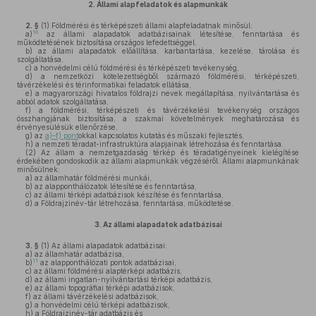
2.
Állami alapfeladatok és alapmunkák
2. §
(1)
Földmérési és térképészeti állami alapfeladatnak minősül:
10
a)
az állami alapadatok adatbázisainak létesítése, fenntartása és
működtetésének biztosítása országos lefedettséggel,
b)
az állami alapadatok előállítása, karbantartása, kezelése, tárolása és
szolgáltatása,
c)
a honvédelmi célú földmérési és térképészeti tevékenység,
d)
a nemzetközi kötelezettségből származó földmérési, térképészeti,
távérzékelési és térinformatikai feladatok ellátása,
e)
a magyarországi hivatalos földrajzi nevek megállapítása, nyilvántartása és
abból adatok szolgáltatása,
f)
a földmérési, térképészeti és távérzékelési tevékenység országos
összhangjának biztosítása, a szakmai követelmények meghatározása és
érvényesülésük ellenőrzése,
g)
az
a)–f) pont
okkal kapcsolatos kutatás és műszaki fejlesztés,
h)
a nemzeti téradat-infrastruktúra alapjainak létrehozása és fenntartása.
(2)
Az állam a nemzetgazdaság térkép és téradatigényeinek kielégítése
érdekében gondoskodik az állami alapmunkák végzéséről. Állami alapmunkának
minősülnek:
a)
az államhatár földmérési munkái,
b)
az alapponthálózatok létesítése és fenntartása,
c)
az állami térképi adatbázisok készítése és fenntartása,
d)
a Földrajzinév-tár létrehozása, fenntartása, működtetése.
3.
Az állami alapadatok adatbázisai
3. §
(1)
Az állami alapadatok adatbázisai:
a)
az államhatár adatbázisa,
11
b)
az alapponthálózati pontok adatbázisai,
c)
az állami földmérési alaptérképi adatbázis,
d)
az állami ingatlan-nyilvántartási térképi adatbázis,
e)
az állami topográfiai térképi adatbázisok,
f)
az állami távérzékelési adatbázisok,
g)
a honvédelmi célú térképi adatbázisok,
h)
a Földrajzinév-tár adatbázis és