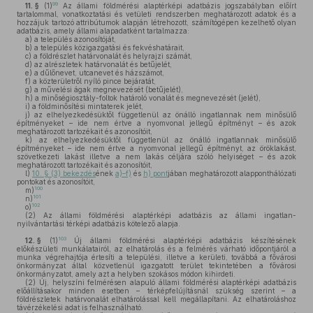
99
11. §
(1)
Az állami földmérési alaptérképi adatbázis jogszabályban előírt
tartalommal, vonatkoztatási és vetületi rendszerben meghatározott adatok és a
hozzájuk tartozó attribútumok alapján létrehozott, számítógépen kezelhető olyan
adatbázis, amely állami alapadatként tartalmazza:
a)
a település azonosítóját,
b)
a település közigazgatási és fekvéshatárait,
c)
a földrészlet határvonalát és helyrajzi számát,
d)
az alrészletek határvonalát és betűjelét,
e)
a dűlőnevet, utcanevet és házszámot,
f)
a közterületről nyíló pince bejáratát,
g)
a művelési ágak megnevezését (betűjelét),
h)
a minőségiosztály-foltok határoló vonalát és megnevezését (jelét),
i)
a földminősítési mintaterek jelét,
j)
az elhelyezkedésüktől függetlenül az önálló ingatlannak nem minősülő
építményeket – ide nem értve a nyomvonal jellegű építményt – és azok
meghatározott tartozékait és azonosítóit,
k)
az elhelyezkedésüktől függetlenül az önálló ingatlannak minősülő
építményeket – ide nem értve a nyomvonal jellegű építményt, az öröklakást,
szövetkezeti lakást illetve a nem lakás céljára szóló helyiséget – és azok
meghatározott tartozékait és azonosítóit,
l)
10. § (3) bekezdés
ének
a)–f)
és
h) pont
jában meghatározott alapponthálózati
pontokat és azonosítóit,
100
m)
101
n)
102
o)
(2)
Az állami földmérési alaptérképi adatbázis az állami ingatlan-
nyilvántartási térképi adatbázis kötelező alapja.
103
12. §
(1)
Új állami földmérési alaptérképi adatbázis készítésének
előkészületi munkálatairól, az elhatárolás és a felmérés várható időpontjáról a
munka végrehajtója értesíti a települési, illetve a kerületi, továbbá a fővárosi
önkormányzat által közvetlenül igazgatott terület tekintetében a fővárosi
önkormányzatot, amely azt a helyben szokásos módon kihirdeti.
(2)
Új, helyszíni felmérésen alapuló állami földmérési alaptérképi adatbázis
előállításakor minden esetben – térképfelújításnál szükség szerint – a
földrészletek határvonalát elhatárolással kell megállapítani. Az elhatároláshoz
távérzékelési adat is felhasználható.