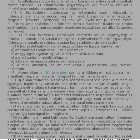
(3)
Az elhatárolás időpontjáról a felmérő köteles az érdekelteket igazolható
módon értesíteni. Az elhatárolásról jegyzőkönyvet kell felvenni, amelyet a
felmérő és az érdekeltek aláírásukkal hitelesítenek.
(4)
A földrészletek tulajdonosai az elhatárolás során kötelesek a
földrészlethatár állandó módon meg nem jelölt töréspontjait a természetben
megjelölni (cövekkel, oszloppal), és nevüket, lakcímüket jól látható módon
feltüntetni. Az elhatárolás és a felmérés során a földrészlet tulajdonosa köteles
együttműködni az állami alapadatok kezelésére jogosult szervek által feljogosított
felmérővel.
(5)
Az állami földmérési alaptérképi adatbázis területi alapegysége a
földrészlet, ennek határvonalát az ingatlan-nyilvántartásról szóló jogszabályok
földrészletre vonatkozó előírásai alapján kell az adatbázisban ábrázolni.
(6)
A földrészlet határvonalának megállapításakor figyelemmel kell lenni:
a)
az elhatárolás során készült munkarészekre,
b)
az egységes ingatlan-nyilvántartási adatbázis tartalmára,
c)
a természetben megjelölt állapotra,
d)
a korábbi térképi állapotra és munkarészekre,
e)
a felek akaratára, ha az nem ütközik jogszabályba vagy hatósági
határozatba.
(7)
Amennyiben a
(6) bekezdés
szerint a földrészlet határvonala nem
állapítható meg, a természetbeni állapotot kell mérni és térképezni.
(8)
Új állami földmérési alaptérképi adatbázis készítése során a felmérő az
egységes ingatlan-nyilvántartási adatbázis tartalma alapján állapítja meg a
földrészleteket elválasztó határvonalat, ha nincs a természetben egyértelműen
azonosítható határ és a tulajdonosok nem, vagy egyértelmű azonosításra nem
alkalmas módon jelölik meg a földrészlet határvonalát a helyszínen, továbbá az
egyeztetés az érdekeltek hibájából meghiúsul, vagy nem vezet eredményre,
illetve a távérzékelési adatok alapján a határvonal nem azonosítható.
(9)
Az elhatárolási jegyzőkönyvek az állami földmérési alaptérképi adatbázis
dokumentációjának elválaszthatatlan részét képezik, amelyeket az illetékes
ingatlanügyi hatóságnál kell megőrizni.
(10)
Az államhatár – mint különleges földrészlet-határvonal – állami földmérési
alaptérképi adatbázisban történő ábrázolását törvény, nemzetközi szerződés
alapján kell elvégezni. Az államhatár természeti környezetének megváltozása
miatti módosulásával összefüggő térképi változások ábrázolását a módosulást
jóváhagyó jogszabály alapján kell elvégezni.
(11)
Az egyéb közigazgatási határvonalakat – mint különleges földrészlet-