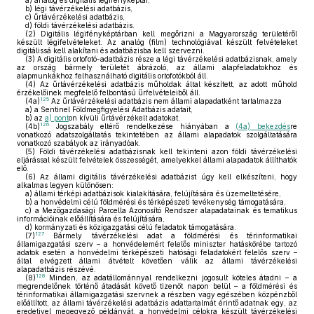
a)
analóg és digitális légifényképtár,
b)
légi távérzékelési adatbázis,
c)
űrtávérzékelési adatbázis,
d)
földi távérzékelési adatbázis.
(2)
Digitális légifényképtárban kell megőrizni a Magyarország területéről
készült légifelvételeket. Az analóg (film) technológiával készült felvételeket
digitálissá kell alakítani és adatbázisba kell szervezni.
(3)
A digitális ortofotó-adatbázis része a légi távérzékelési adatbázisnak, amely
az ország bármely területét ábrázoló, az állami alapfeladatokhoz és
alapmunkákhoz felhasználható digitális ortofotókból áll.
(4)
Az űrtávérzékelési adatbázis műholdak által készített, az adott műhold
érzékelőinek megfelelő felbontású űrfelvételeiből áll.
125
(4a)
Az űrtávérzékelési adatbázis nem állami alapadatként tartalmazza
a)
a Sentinel Földmegfigyelési Adatbázis adatait,
b)
az
a) pont
on kívüli űrtávérzékelt adatokat.
126
(4b)
Jogszabály eltérő rendelkezése hiányában a
(4a) bekezdés
re
vonatkozó adatszolgáltatás tekintetében az állami alapadatok szolgáltatására
vonatkozó szabályok az irányadóak.
(5)
Földi távérzékelési adatbázisnak kell tekinteni azon földi távérzékelési
eljárással készült felvételek összességét, amelyekkel állami alapadatok állíthatók
elő.
(6)
Az állami digitális távérzékelési adatbázist úgy kell elkészíteni, hogy
alkalmas legyen különösen:
a)
állami térképi adatbázisok kialakítására, felújítására és üzemeltetésére,
b)
a honvédelmi célú földmérési és térképészeti tevékenység támogatására,
c)
a Mezőgazdasági Parcella Azonosító Rendszer alapadatainak és tematikus
információinak előállítására és felújítására,
d)
kormányzati és közigazgatási célú feladatok támogatására.
127
(7)
Bármely távérzékelési adat a földmérési és térinformatikai
államigazgatási szerv – a honvédelemért felelős miniszter hatáskörébe tartozó
adatok esetén a honvédelmi térképészeti hatósági feladatokért felelős szerv –
által elvégzett állami átvételt követően válik az állami távérzékelési
alapadatbázis részévé.
128
(8)
Minden, az adatállománnyal rendelkezni jogosult köteles átadni – a
megrendelőnek történő átadását követő tizenöt napon belül – a földmérési és
térinformatikai államigazgatási szervnek a részben vagy egészében közpénzből
előállított, az állami távérzékelési adatbázis adattartalmát érintő adatnak egy, az
eredetivel megegyező példányát, a honvédelmi célokra készült távérzékelési