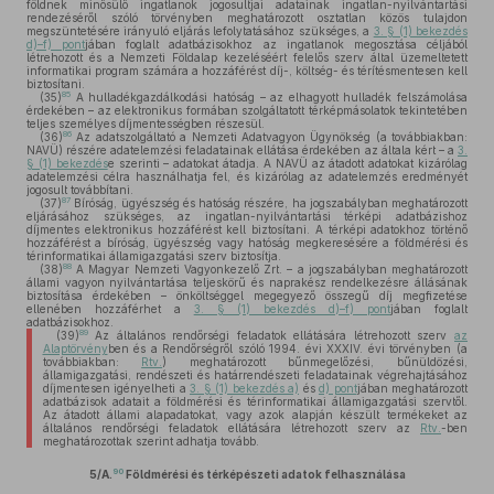
földnek minősülő ingatlanok jogosultjai adatainak ingatlan-nyilvántartási
rendezéséről szóló törvényben meghatározott osztatlan közös tulajdon
megszüntetésére irányuló eljárás lefolytatásához szükséges, a
3. § (1) bekezdés
d)–f) pont
jában foglalt adatbázisokhoz az ingatlanok megosztása céljából
létrehozott és a Nemzeti Földalap kezeléséért felelős szerv által üzemeltetett
informatikai program számára a hozzáférést díj-, költség- és térítésmentesen kell
biztosítani.
85
(35)
A hulladékgazdálkodási hatóság – az elhagyott hulladék felszámolása
érdekében – az elektronikus formában szolgáltatott térképmásolatok tekintetében
teljes személyes díjmentességben részesül.
86
(36)
Az adatszolgáltató a Nemzeti Adatvagyon Ügynökség (a továbbiakban:
NAVÜ) részére adatelemzési feladatainak ellátása érdekében az általa kért – a
3.
§ (1) bekezdés
e szerinti – adatokat átadja. A NAVÜ az átadott adatokat kizárólag
adatelemzési célra használhatja fel, és kizárólag az adatelemzés eredményét
jogosult továbbítani.
87
(37)
Bíróság, ügyészség és hatóság részére, ha jogszabályban meghatározott
eljárásához szükséges, az ingatlan-nyilvántartási térképi adatbázishoz
díjmentes elektronikus hozzáférést kell biztosítani. A térképi adatokhoz történő
hozzáférést a bíróság, ügyészség vagy hatóság megkeresésére a földmérési és
térinformatikai államigazgatási szerv biztosítja.
88
(38)
A Magyar Nemzeti Vagyonkezelő Zrt. – a jogszabályban meghatározott
állami vagyon nyilvántartása teljeskörű és naprakész rendelkezésre állásának
biztosítása érdekében – önköltséggel megegyező összegű díj megfizetése
ellenében hozzáférhet a
3. § (1) bekezdés d)–f) pont
jában foglalt
adatbázisokhoz.
89
(39)
Az általános rendőrségi feladatok ellátására létrehozott szerv
az
Alaptörvény
ben és a Rendőrségről szóló 1994. évi XXXIV. évi törvényben (a
továbbiakban:
Rtv.
) meghatározott bűnmegelőzési, bűnüldözési,
államigazgatási, rendészeti és határrendészeti feladatainak végrehajtásához
díjmentesen igényelheti a
3. § (1) bekezdés a)
és
d) pont
jában meghatározott
adatbázisok adatait a földmérési és térinformatikai államigazgatási szervtől.
Az átadott állami alapadatokat, vagy azok alapján készült termékeket az
általános rendőrségi feladatok ellátására létrehozott szerv az
Rtv.
-ben
meghatározottak szerint adhatja tovább.
90
5/A.
Földmérési és térképészeti adatok felhasználása