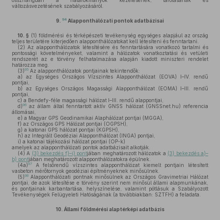
összhangban a határokmányok kezelésének, tárolásának és
változásvezetésének szabályozásáról.
94
9.
Alapponthálózati pontok adatbázisai
10. §
(1)
földmérési és térképészeti tevékenység egységes alapjául az ország
teljes területére kiterjedően alapponthálózatokat kell létesíteni és fenntartani.
(2)
Az alapponthálózatok létesítésére és fenntartására vonatkozó tartalmi és
pontossági követelményeket, valamint a hálózatok vonatkoztatási és vetületi
rendszerét az e törvény felhatalmazása alapján kiadott miniszteri rendelet
határozza meg.
95
(3)
Az alapponthálózatok pontjainak tekintendők:
a)
az Egységes Országos Vízszintes Alapponthálózat (EOVA) I–IV. rendű
pontjai,
b)
az Egységes Országos Magassági Alapponthálózat (EOMA) I–III. rendű
pontjai,
c)
a Bendefy-féle magassági hálózat I–III. rendű alappontjai,
96
d)
az állam által fenntartott aktív GNSS hálózat (GNSSnet.hu) referencia
állomásai,
e)
a Magyar GPS Geodinamikai Alaphálózat pontjai (MGGA),
f)
az Országos GPS Hálózat pontjai (OGPSH),
g)
a katonai GPS hálózat pontjai (KGPSH),
h)
az Integrált Geodéziai Alapponthálózat (INGA) pontjai,
i)
a katonai tájékozási hálózat pontjai (OP-k)
amelyek az alapponthálózati pontok adatbázisait alkotják.
(4)
A
(3) bekezdés f)–i) pont
jában meghatározott hálózatok a
(3) bekezdés a)–
b) pont
jában meghatározott alapponthálózatokra épülnek.
97
(4a)
A felsőrendű vízszintes alapponthálózat kiemelt pontjain létesített
vasbeton mérőtornyok geodéziai építményeknek minősülnek.
98
(5)
Alapponthálózati pontnak minősülnek az Országos Gravimetriai Hálózat
pontjai, de azok létesítése e törvény szerint nem minősül állami alapmunkának,
és pontjainak karbantartása, helyszínelése, valamint pótlásuk a Szabályozott
Tevékenységek Felügyeleti Hatóságának (a továbbiakban: SZTFH) a feladata.
10.
Állami földmérési alaptérképi adatbázis