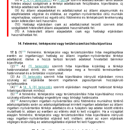
(8)
A
3. § (1) bekezdés c)
és
i) pont
ja szerinti adatbázisokban tárolt adatok
hiteles alapul szolgálnak a térképi adatbázisok felújítására, kijavítására, új
térképi adatbázisok készítésére.
(9)
Az állami alapadatokat és adatbázisokat az állami alapmunkák és
alapfeladatok végzése és ellátása, az ingatlan-nyilvántartási célú munkák
végrehajtása, valamint az egyéb célú földmérési és térképészeti tevékenység
során kötelezően kell használni.
(10)
Hatósági eljárásban csak az adatbázisokat kezelő szervek által
szolgáltatott hitelesített állami alapadatok használhatók fel.
(11)
A hitelesített állami alapadatok csak egy hatósági eljárásban
használhatóak fel.
14.
Felmérési, térképezési vagy területszámítási hiba kijavítása
115
17. §
(1)
Felmérési, térképezési vagy területszámítási hiba megállapítása
esetén az ingatlanügyi hatóság az állami ingatlan-nyilvántartási térképi
adatbázist, illetve a hozzá tartozó területi adatokat hivatalból bármikor
kijavíthatja.
116
(2)
Az
(1) bekezdés
szerinti hiba kijavítása kizárólag a térképi
határvonalakat érinti, és nem változtatja meg a fennálló természetbeni
határvonalat és a birtoklási viszonyokat.
(3)
Az
(1) bekezdés
szerinti hiba kijavítására irányuló eljárásban nincs
szükség az eljárásba bevont ingatlanok jogosultjainak hozzájáruló
nyilatkozatára.
117
(4)
A
14. § (8) bekezdés
szerinti eljárásban meghozott határozat térképi
hibakiigazításnak minősül.
118
(5)
A felmérési, térképezési vagy területszámítási hiba kijavításához nincs
szükség előzetes hatósági engedélyre vagy bírósági határozatra.
119
(6)
Amennyiben ingatlan-nyilvántartási célú földmérési munkához történő
adatszolgáltatás során az adatszolgáltatással érintett ingatlan adataiban az állami
ingatlan-nyilvántartási térképi adatbázis és a tulajdoni lap adatai között eltérés
mutatható ki, abban az esetben az eltérés okát ki kell vizsgálni. Ha a vizsgálat
alapján felmérési, térképezési vagy területszámítási hiba kijavítására irányuló
vagy ingatlan-nyilvántartási eljárást kell indítani, akkor az ezen eljárások
végleges lezárultáig az adatszolgáltatási eljárást fel kell függeszteni.