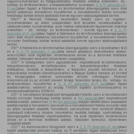
vagyonnyilvántartási és földgazdálkodási feladatai ellátása érdekében, díj-,
költség- és térítésmentesen, a feladatellátáshoz szükséges,
3. § (1) bekezdés d)–
f) pont
jában foglalt, a földmérési és térinformatikai államigazgatási szerv által
kezelt adatokhoz közvetlenül hozzáférhet, a honvédelemért felelős miniszter
felelősségi körébe tartozó adatokból évente egyszeri adatszolgáltatást kérhet.
68
(18c)
A Nemzeti Földalap kezeléséért felelős szerv az ingatlan-
nyilvántartásban az állam tulajdonában lévő területek vonatkozásában a
vadászterületek nyilvántartása, azok határai változásának figyelemmel kísérése
érdekében – díj-, költség- és térítésmentesen – évente egyszer a
3. § (1)
bekezdés d)–f) pont
jában foglalt a földmérési és térinformatikai államigazgatási
szerv által kezelt adatokhoz közvetlenül hozzáférhet, a honvédelemért felelős
miniszter felelősségi körébe tartozó adatokból évente egyszeri adatszolgáltatást
kérhet.
69
(19)
A földmérési és térinformatikai államigazgatási szerv a kezelésében lévő
és a
3. § (1) bekezdés i) pont
jába tartozó adatbázis távérzékelési adatait,
amennyiben azok digitálisan rendelkezésre állnak és a technikai feltételek
adottak, hálózaton keresztül díjmentesen szolgáltatja.
70
(20)
A költségvetési szerv jogszabályban meghatározott területrendezési,
településrendezési, területfejlesztési és településfejlesztési feladatai
ellátásához, továbbá a településterv, a települési arculati kézikönyv és a
településképi rendelet véleményezéséhez a Magyar Építész Kamara, az érintett
és közigazgatási határral szomszédos területi (vármegyei, fővárosi)
önkormányzat és az érintett kiemelt térségi fejlesztési tanács díj-, költség- és
térítésmentesen hozzáférhet a
3. § (1) bekezdés d)–f) pont
jában foglalt
adatbázisokhoz, valamint az ország 1:10000 digitális szintvonalrajzához és
domborzatmodelljéhez (DDM-5).
71
(21)
A honvédelem térképészeti támogatásáért felelős szerv a honvédelemért
felelős miniszter felelősségi körébe tartozó, a
(14) bekezdés
ben meghatározott
adatbázisokból, valamint az
(1)
és
(1a) bekezdés
alapján átadott állami alapadatok
adatbázisaiból a honvédelmi szervezet és a honvédelemért felelős miniszter által
az állam nevében alapított, honvédelmi szervezetnek nem minősülő többcélú
szakképző intézmény részére, honvédelmi, továbbá hatósági, szakhatósági és
államigazgatási feladatai végrehajtásához, ha azok digitálisan rendelkezésre
állnak és a technikai feltételek adottak, hálózaton keresztül, díjmentesen
szolgáltat adatot.
72
(22)
Az élelmiszerlánc-felügyeleti szerv a
3. § (1) bekezdés d) pont
jában
foglalt adatbázisból alrészlet határig, az f) pontjában foglalt adatbázisok közül