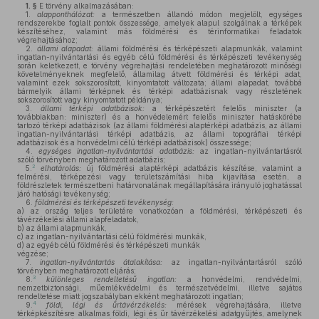
1. §
E törvény alkalmazásában:
1.
alapponthálózat:
a természetben állandó módon megjelölt, egységes
rendszerekbe foglalt pontok összessége, amelyek alapul szolgálnak a térképek
készítéséhez, valamint más földmérési és térinformatikai feladatok
végrehajtásához;
2.
állami alapadat:
állami földmérési és térképészeti alapmunkák, valamint
ingatlan-nyilvántartási és egyéb célú földmérési és térképészeti tevékenység
során keletkezett, e törvény végrehajtási rendeletében meghatározott minőségi
követelményeknek megfelelő, államilag átvett földmérési és térképi adat,
valamint ezek sokszorosított, kinyomtatott változata; állami alapadat, továbbá
bármelyik állami térképnek és térképi adatbázisnak vagy részletének
sokszorosított vagy kinyomtatott példánya;
3.
állami térképi adatbázisok:
a térképészetért felelős miniszter (a
továbbiakban: miniszter) és a honvédelemért felelős miniszter hatáskörébe
tartozó térképi adatbázisok (az állami földmérési alaptérképi adatbázis, az állami
ingatlan-nyilvántartási térképi adatbázis, az állami topográfiai térképi
adatbázisok és a honvédelmi célú térképi adatbázisok) összessége;
4.
egységes ingatlan-nyilvántartási adatbázis:
az ingatlan-nyilvántartásról
szóló törvényben meghatározott adatbázis;
2
5.
elhatárolás:
új földmérési alaptérképi adatbázis készítése, valamint a
felmérési, térképezési vagy területszámítási hiba kijavítása esetén, a
földrészletek természetbeni határvonalának megállapítására irányuló joghatással
járó hatósági tevékenység;
6.
földmérési és térképészeti tevékenység:
a)
az ország teljes területére vonatkozóan a földmérési, térképészeti és
távérzékelési állami alapfeladatok,
b)
az állami alapmunkák,
c)
az ingatlan-nyilvántartási célú földmérési munkák,
d)
az egyéb célú földmérési és térképészeti munkák
végzése;
7.
ingatlan-nyilvántartás átalakítása:
az ingatlan-nyilvántartásról szóló
törvényben meghatározott eljárás;
3
8.
különleges rendeltetésű ingatlan:
a honvédelmi, rendvédelmi,
nemzetbiztonsági, műemlékvédelmi és természetvédelmi, illetve sajátos
rendeltetése miatt jogszabályban ekként meghatározott ingatlan;
4
9.
földi, légi és űrtávérzékelés:
mérések végrehajtására, illetve
térképkészítésre alkalmas földi, légi és űr távérzékelési adatgyűjtés, amelynek