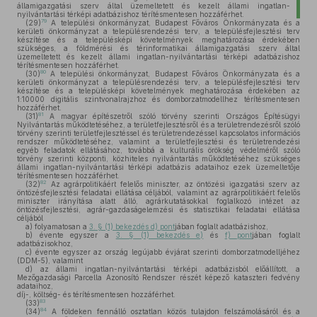
államigazgatási szerv által üzemeltetett és kezelt állami ingatlan-
nyilvántartási térképi adatbázishoz térítésmentesen hozzáférhet.
79
(29)
A települési önkormányzat, Budapest Főváros Önkormányzata és a
kerületi önkormányzat a településrendezési terv, a településfejlesztési terv
készítése és a településképi követelmények meghatározása érdekében
szükséges, a földmérési és térinformatikai államigazgatási szerv által
üzemeltetett és kezelt állami ingatlan-nyilvántartási térképi adatbázishoz
térítésmentesen hozzáférhet.
80
(30)
A települési önkormányzat, Budapest Főváros Önkormányzata és a
kerületi önkormányzat a településrendezési terv, a településfejlesztési terv
készítése és a településképi követelmények meghatározása érdekében az
1:10000 digitális szintvonalrajzhoz és domborzatmodellhez térítésmentesen
hozzáférhet.
81
(31)
A magyar építészetről szóló törvény szerinti Országos Építésügyi
Nyilvántartás működtetéséhez, a területfejlesztésről és a területrendezésről szóló
törvény szerinti területfejlesztéssel és területrendezéssel kapcsolatos információs
rendszer működtetéséhez, valamint a területfejlesztési és területrendezési
egyéb feladatok ellátásához, továbbá a kulturális örökség védelméről szóló
törvény szerinti központi, közhiteles nyilvántartás működtetéséhez szükséges
állami ingatlan-nyilvántartási térképi adatbázis adataihoz ezek üzemeltetője
térítésmentesen hozzáférhet.
82
(32)
Az agrárpolitikáért felelős miniszter, az öntözési igazgatási szerv az
öntözésfejlesztési feladatai ellátása céljából, valamint az agrárpolitikáért felelős
miniszter irányítása alatt álló, agrárkutatásokkal foglalkozó intézet az
öntözésfejlesztési, agrár-gazdaságelemzési és statisztikai feladatai ellátása
céljából
a)
folyamatosan a
3. § (1) bekezdés d) pont
jában foglalt adatbázishoz,
b)
évente egyszer a
3. § (1) bekezdés e)
és
f) pont
jában foglalt
adatbázisokhoz,
c)
évente egyszer az ország legújabb évjárat szerinti domborzatmodelljéhez
(DDM-5), valamint
d)
az állami ingatlan-nyilvántartási térképi adatbázisból előállított, a
Mezőgazdasági Parcella Azonosító Rendszer részét képező kataszteri fedvény
adataihoz,
díj-, költség- és térítésmentesen hozzáférhet.
83
(33)
84
(34)
A földeken fennálló osztatlan közös tulajdon felszámolásáról és a