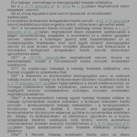
b)
a hatósági, szakhatósági és államigazgatási feladatai ellátásához
ba)
a
3. § (1) bekezdés a)
,
b)
,
d)–g)
és
i) pont
jában meghatározott állami
alapadatok, valamint
bb)
az ország legújabb évjárat szerinti domborzat- és felületmodell
adatbázisából
a honvédelem térképészeti támogatásáért felelős szervtől – a
32. § (3) bekezdés
e
szerinti továbbfelhasználási engedély nélkül – díjmentesen igényelhet adatot.
62
(15)
A honvédelemért felelős miniszter felelősségi körébe tartozó, a
3. § (1)
bekezdés e)–g) pont
jában meghatározott állami alapadatok adatbázisaiból a
polgári nemzetbiztonsági szolgálatok, a rendvédelmi és a védelmi igazgatási
szervek, valamint a különleges jogrend alatti feladatellátásban és az
országmozgósítás feladataiban részt vevő egyéb központi államigazgatási
szervek és azok területi szervei minősített időszakra való felkészülésre a
honvédelem térképészeti támogatásáért felelős szervtől díjmentesen
igényelhetnek adatot.
63
(16)
A
(13)–(15) bekezdés
ben meghatározott szervek részére az
adatszolgáltatás rendjét a honvédelemért felelős miniszter rendeletben
szabályozza.
64
(17)
Az ingatlanügyi hatóságok a hatósági feladataik ellátásához nem
fizetnek vizsgálati és záradékolási díjat.
65
(18)
A földmérési és térinformatikai államigazgatási szerv az erdészeti
hatóság részére díj-, költség- és térítésmentesen közvetlen hozzáférést biztosít a
3. § (1) bekezdés d)–f) pont
jában foglalt adatbázis a körzeti erdőtervezéshez, az
Országos Erdőállomány Adattár vezetéséhez, valamint az erdészeti mérő- és
megfigyelő rendszer működtetéséhez szükséges, miniszteri rendeletben
meghatározott adataihoz.
66
(18a)
A természetvédelmi hatóság egyedi hatósági feladatok ellátása és
hatósági nyilvántartások vezetése érdekében, a természet védelméért felelős
miniszter – természetvédelmi hatósági hatáskörében – a természetvédelmi
törzskönyvek vezetése, továbbá a nemzeti park igazgatóságok a
természetvédelmi törzskönyvek adatainak gyűjtése és nyilvántartása érdekében
díj-, költség- és térítésmentesen, az elektronikus ügyintézés és a bizalmi
szolgáltatások általános szabályairól szóló törvény szerinti automatikus
információelérési felületen keresztül hozzáférhetnek a
3. § (1) bekezdés d)–f)
pont
jában foglalt adatbázisoknak ezen feladatok ellátásához szükséges
adataihoz.
67
(18b)
A Nemzeti Földalap kezeléséért felelős szerv az állami