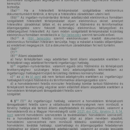
azonosítási szolgáltatás segítségével a személyre szabott ügyintézési felületen
keresztül
biztosítja.
24
(6a)
Ha a hitelesített térképmásolat szolgáltatása elektronikus
dokumentumként történik, e tényre a hitelesítési záradékban utalni kell.
25
(6b)
Az ingatlan-nyilvántartási térképi adatbázisból elektronikus formában
szolgáltatott hitelesített térképmásolat olyan elektronikus okirat, amelyet
hitelesítési záradékkal láttak el, és amelyet a földmérési és térinformatikai
államigazgatási szerv fokozott biztonságú elektronikus bélyegzővel és
időbélyegzővel hitelesített. Az ilyen módon szolgáltatott térképmásolat kizárólag
elektronikus formában rendelkezik a
(6c) bekezdés
szerinti tanúsító erővel.
26
(6c)
A
(6b) bekezdés
szerint elektronikusan kiadott dokumentum
elektronikus formában hitelesen tanúsítja, hogy a másolat a kiadás időpontjában
az eredetivel megegyezik. Ezt a dokumentum záradékában fel kell tüntetni.
27
(6d)
28
(7)
29
(8)
Állami alapadatot
a)
helyi térképtárban vagy adattárban tárolt állami alapadatok esetében a
térképtárat vagy adattárat fenntartó ingatlanügyi hatóság,
30
b)
ingatlan-nyilvántartási, valamint egyéb célú földmérési és térképészeti
tevékenységhez szükséges teljes körű adatszolgáltatás tekintetében az
ingatlanügyi hatóságként eljáró területileg illetékes kormányhivatal,
31
c)
az
a)
és
b) pont
alá nem tartozó adatigénylés esetében az ingatlanügyi
hatóságként eljáró földmérési és térinformatikai államigazgatási szerv,
d)
a honvédelemért felelős miniszter felelősségi körébe tartozó földmérési és
térképészeti tevékenység végzése során előállított állami alapadatok esetében a
honvédelem térképészeti támogatásáért felelős szerv
szolgáltat.
32
33
6. §
(1)
Az ingatlanügyi hatóság, valamint a honvédelem térképészeti
támogatásáért felelős szerv a vállalkozási tevékenységnek nem minősülő, e
törvény hatálya alá tartozó állami alapfeladataik és alapmunkáik, valamint a
honvédelemről és a Magyar Honvédségről szóló
2021. évi CXL. törvény 3. § 14.
pont
szerinti honvédelmi szervezetek (a továbbiakban: honvédelmi szervezet),
és a honvédelemért felelős miniszter által az állam nevében alapított,
honvédelmi szervezetnek nem minősülő többcélú szakképző intézmény
honvédelmi, továbbá hatósági, szakhatósági és államigazgatási feladatainak
ellátásához az állami alapadatok adatbázisaiból, valamint az ország legújabb