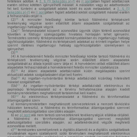
feltételek adottak. A
3. § (1) bekezdés a)–f)
és
i) pont
jában foglalt adatbázisok
esetén célhoz kötötten igényelhető másolat. A másolaton vagy az adathordozón
fel kell tüntetni a szolgáltatott adatok körét és azok metaadatait, a
3. § (1)
bekezdés a)–f)
és
i) pont
jában foglalt adatbázisokból szolgáltatott másolat esetén
a felhasználás célját is.
16
(2)
A miniszter felelősségi körébe tartozó földmérési térképészeti
tevékenység végzése során előállított állami alapadatok szolgáltatását az
ingatlanügyi hatóságok végzik.
17
(2a)
Térképmásolatot központi azonosítási ügynök útján történő azonosítást
követően a földügyi szakigazgatás hivatalos honlapján lehet igényelni.
Természetes személy térképmásolatot kormányablakban és ingatlanügyi hatóság
ügyfélszolgálatán, földmérési és térképészeti adatokat az érintett ingatlan helye
szerint illetékes ingatlanügyi hatóság ügyfélszolgálatán személyesen is
igényelhet.
18
(3)
(4)
A honvédelemért felelős miniszter felelősségi körébe tartozó földmérési és
térképészeti tevékenység végzése során előállított állami alapadatok
szolgáltatását az általa kijelölt szerv látja el. A honvédelmi célból előállított állami
alapadatok felhasználását a honvédelemért felelős miniszter szabályozza.
19
(5)
Az állami alapadatok adatbázisából külön megállapodás szerint
aktualizált adatok szolgáltatásáért díjat kell fizetni.
20
(5a)
Az ingatlan-nyilvántartási térképi adatbázisból kizárólag hitelesített
másolat szolgáltatható.
21
(5b)
Az ingatlan-nyilvántartási térképi adatbázisból elektronikus és
papíralapú térképmásolatot az e törvény felhatalmazása alapján kiadott
kormányrendeletben meghatározott tartalommal kell kiadni.
22
(6)
Az elektronikus térképmásolatot a földmérési és térinformatikai
államigazgatási szerv
a)
kormányrendeletben meghatározott szervezeteknek a nemzeti távközlési
hálózaton keresztül, a földmérési és térinformatikai államigazgatási szervvel
megkötött adatszolgáltatási szerződés alapján,
b)
az
a) pont
alá nem tartozó szervezeteknek tevékenységük ellátása céljából,
a földmérési és térinformatikai államigazgatási szervvel megkötött
adatszolgáltatási szerződés alapján, az adatlekérdezést végzők megfelelő
azonosítása mellett,
23
c)
természetes személyeknek a digitális államról és a digitális szolgáltatások
nyújtásának egyes szabályairól szóló törvényben meghatározott elektronikus