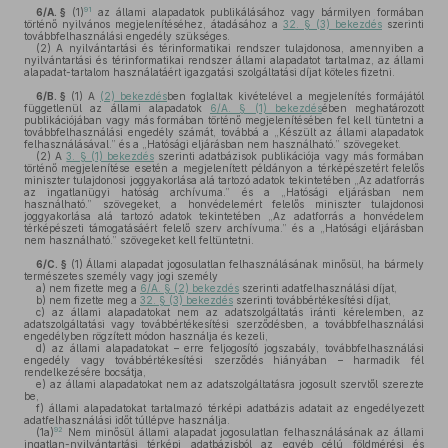
91
6/A. §
(1)
az állami alapadatok publikálásához vagy bármilyen formában
történő nyilvános megjelenítéséhez, átadásához a
32. § (3) bekezdés
szerinti
továbbfelhasználási engedély szükséges.
(2)
A nyilvántartási és térinformatikai rendszer tulajdonosa, amennyiben a
nyilvántartási és térinformatikai rendszer állami alapadatot tartalmaz, az állami
alapadat-tartalom használatáért igazgatási szolgáltatási díjat köteles fizetni.
6/B. §
(1)
A
(2) bekezdés
ben foglaltak kivételével a megjelenítés formájától
függetlenül az állami alapadatok
6/A. § (1) bekezdés
ében meghatározott
publikációjában vagy más formában történő megjelenítésében fel kell tüntetni a
továbbfelhasználási engedély számát, továbbá a „Készült az állami alapadatok
felhasználásával.” és a „Hatósági eljárásban nem használható.” szövegeket.
(2)
A
3. § (1) bekezdés
szerinti adatbázisok publikációja vagy más formában
történő megjelenítése esetén a megjelenített példányon a térképészetért felelős
miniszter tulajdonosi joggyakorlása alá tartozó adatok tekintetében „Az adatforrás
az ingatlanügyi hatóság archívuma.” és a „Hatósági eljárásban nem
használható.” szövegeket, a honvédelemért felelős miniszter tulajdonosi
joggyakorlása alá tartozó adatok tekintetében „Az adatforrás a honvédelem
térképészeti támogatásáért felelő szerv archívuma.” és a „Hatósági eljárásban
nem használható.” szövegeket kell feltüntetni.
6/C. §
(1)
Állami alapadat jogosulatlan felhasználásának minősül, ha bármely
természetes személy vagy jogi személy
a)
nem fizette meg a
6/A. § (2) bekezdés
szerinti adatfelhasználási díjat,
b)
nem fizette meg a
32. § (3) bekezdés
szerinti továbbértékesítési díjat,
c)
az állami alapadatokat nem az adatszolgáltatás iránti kérelemben, az
adatszolgáltatási vagy továbbértékesítési szerződésben, a továbbfelhasználási
engedélyben rögzített módon használja és kezeli,
d)
az állami alapadatokat – erre feljogosító jogszabály, továbbfelhasználási
engedély vagy továbbértékesítési szerződés hiányában – harmadik fél
rendelkezésére bocsátja,
e)
az állami alapadatokat nem az adatszolgáltatásra jogosult szervtől szerezte
be,
f)
állami alapadatokat tartalmazó térképi adatbázis adatait az engedélyezett
adatfelhasználási időt túllépve használja.
92
(1a)
Nem minősül állami alapadat jogosulatlan felhasználásának az állami
ingatlan-nyilvántartási térképi adatbázisból az egyéb célú földmérési és