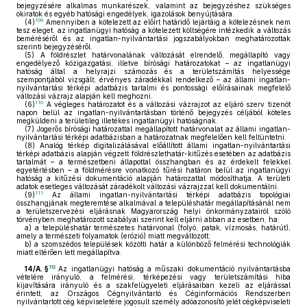
bejegyzésére alkalmas munkarészek, valamint az bejegyzéshez szükséges
okiratok és egyéb hatósági engedélyek, igazolások benyújtására.
109
(4)
Amennyiben a kötelezett az előírt határidő lejártáig a kötelezésnek nem
tesz eleget, az ingatlanügyi hatóság a kötelezett költségére intézkedik a változás
beméréséről és az ingatlan-nyilvántartási jogszabályokban meghatározottak
szerinti bejegyzéséről.
(5)
A földrészlet határvonalának változását elrendelő, megállapító vagy
engedélyező közigazgatási, illetve bírósági határozatokat – az ingatlanügyi
hatóság által a helyrajzi számozás és a területszámítás helyessége
szempontjából vizsgált, érvényes záradékkal rendelkező – az állami ingatlan-
nyilvántartási térképi adatbázis tartalmi és pontossági előírásainak megfelelő
változási vázrajz alapján kell meghozni.
110
(6)
A végleges határozatot és a változási vázrajzot az eljáró szerv tizenöt
napon belül az ingatlan-nyilvántartásban történő bejegyzés céljából köteles
megküldeni a területileg illetékes ingatlanügyi hatóságnak.
(7)
Jogerős bírósági határozattal megállapított határvonalat az állami ingatlan-
nyilvántartási térképi adatbázisban a határozatnak megfelelően kell feltüntetni.
(8)
Analóg térkép digitalizálásával előállított állami ingatlan-nyilvántartási
térképi adatbázis alapján végzett földrészlethatár-kitűzés esetében az adatbázis
tartalmát – a természetbeni állapottal összhangban és az érdekelt felekkel
egyetértésben – a földmérésre vonatkozó tűrési határon belül az ingatlanügyi
hatóság a kitűzési dokumentáció alapján határozattal módosíthatja. A területi
adatok esetleges változását záradékolt változási vázrajzzal kell dokumentálni.
111
(9)
Az állami ingatlan-nyilvántartási térképi adatbázis topológiai
összhangjának megteremtése alkalmával a településhatár megállapításánál nem
a területszervezési eljárásnak Magyarország helyi önkormányzatairól szóló
törvényben meghatározott szabályai szerint kell eljárni abban az esetben, ha:
a)
a településhatár természetes határvonal (folyó, patak, vízmosás, határút),
amely a természeti folyamatok (erózió) miatt megváltozott;
b)
a szomszédos települések közötti határ a különböző felmérési technológiák
miatt eltérően lett megállapítva.
112
14/A. §
Az ingatlanügyi hatóság a műszaki dokumentáció nyilvántartásba
vételére irányuló, a felmérési, térképezési vagy területszámítási hiba
kijavítására irányuló és a szakfelügyeleti eljárásaiban kezeli az eljárással
érintett, az Országos Cégnyilvántartó és Céginformációs Rendszerben
nyilvántartott cég képviseletére jogosult személy adóazonosító jelét cégképviseleti