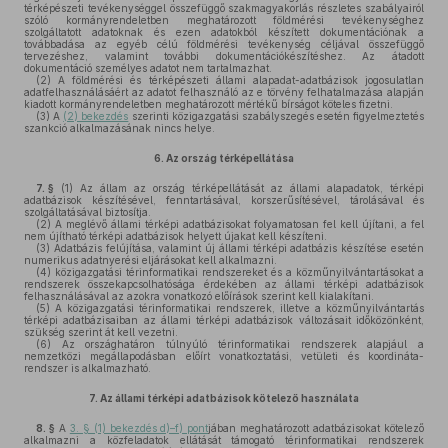
térképészeti tevékenységgel összefüggő szakmagyakorlás részletes szabályairól
szóló kormányrendeletben meghatározott földmérési tevékenységhez
szolgáltatott adatoknak és ezen adatokból készített dokumentációnak a
továbbadása az egyéb célú földmérési tevékenység céljával összefüggő
tervezéshez, valamint további dokumentációkészítéshez. Az átadott
dokumentáció személyes adatot nem tartalmazhat.
(2)
A földmérési és térképészeti állami alapadat-adatbázisok jogosulatlan
adatfelhasználásáért az adatot felhasználó az e törvény felhatalmazása alapján
kiadott kormányrendeletben meghatározott mértékű bírságot köteles fizetni.
(3)
A
(2) bekezdés
szerinti közigazgatási szabályszegés esetén figyelmeztetés
szankció alkalmazásának nincs helye.
6.
Az ország térképellátása
7. §
(1)
Az állam az ország térképellátását az állami alapadatok, térképi
adatbázisok készítésével, fenntartásával, korszerűsítésével, tárolásával és
szolgáltatásával biztosítja.
(2)
A meglévő állami térképi adatbázisokat folyamatosan fel kell újítani, a fel
nem újítható térképi adatbázisok helyett újakat kell készíteni.
(3)
Adatbázis felújítása, valamint új állami térképi adatbázis készítése esetén
numerikus adatnyerési eljárásokat kell alkalmazni.
(4)
közigazgatási térinformatikai rendszereket és a közműnyilvántartásokat a
rendszerek összekapcsolhatósága érdekében az állami térképi adatbázisok
felhasználásával az azokra vonatkozó előírások szerint kell kialakítani.
(5)
A közigazgatási térinformatikai rendszerek, illetve a közműnyilvántartás
térképi adatbázisaiban az állami térképi adatbázisok változásait időközönként,
szükség szerint át kell vezetni.
(6)
Az országhatáron túlnyúló térinformatikai rendszerek alapjául a
nemzetközi megállapodásban előírt vonatkoztatási, vetületi és koordináta-
rendszer is alkalmazható.
7.
Az állami térképi adatbázisok kötelező használata
8. §
A
3. § (1) bekezdés d)–f) pont
jában meghatározott adatbázisokat kötelező
alkalmazni a közfeladatok ellátását támogató térinformatikai rendszerek