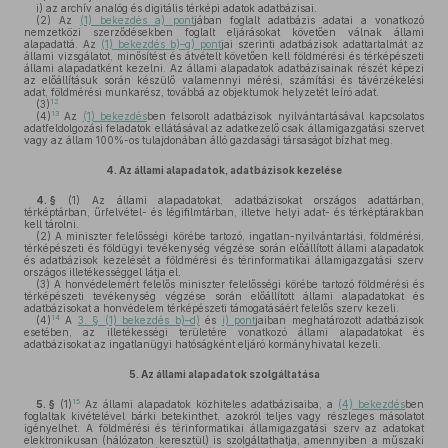
i)
az archív analóg és digitális térképi adatok adatbázisai.
(2)
Az
(1) bekezdés a) pont
jában foglalt adatbázis adatai a vonatkozó
nemzetközi szerződésekben foglalt eljárásokat követően válnak állami
alapadattá. Az
(1) bekezdés b)–g) pont
jai szerinti adatbázisok adattartalmát az
állami vizsgálatot, minősítést és átvételt követően kell földmérési és térképészeti
állami alapadatként kezelni. Az állami alapadatok adatbázisainak részét képezi
az előállításuk során készülő valamennyi mérési, számítási és távérzékelési
adat, földmérési munkarész, továbbá az objektumok helyzetét leíró adat.
12
(3)
13
(4)
Az
(1) bekezdés
ben felsorolt adatbázisok nyilvántartásával kapcsolatos
adatfeldolgozási feladatok ellátásával az adatkezelő csak államigazgatási szervet
vagy az állam 100%-os tulajdonában álló gazdasági társaságot bízhat meg.
4.
Az állami alapadatok, adatbázisok kezelése
4. §
(1)
Az állami alapadatokat, adatbázisokat országos adattárban,
térképtárban, űrfelvétel- és légifilmtárban, illetve helyi adat- és térképtárakban
kell tárolni.
(2)
A miniszter felelősségi körébe tartozó, ingatlan-nyilvántartási, földmérési,
térképészeti és földügyi tevékenység végzése során előállított állami alapadatok
és adatbázisok kezelését a földmérési és térinformatikai államigazgatási szerv
országos illetékességgel látja el.
(3)
A honvédelemért felelős miniszter felelősségi körébe tartozó földmérési és
térképészeti tevékenység végzése során előállított állami alapadatokat és
adatbázisokat a honvédelem térképészeti támogatásáért felelős szerv kezeli.
14
(4)
A
3. § (1) bekezdés b)–d)
és
i) pont
jaiban meghatározott adatbázisok
esetében, az illetékességi területére vonatkozó állami alapadatokat és
adatbázisokat az ingatlanügyi hatóságként eljáró kormányhivatal kezeli.
5.
Az állami alapadatok szolgáltatása
15
5. §
(1)
Az állami alapadatok közhiteles adatbázisaiba, a
(4) bekezdés
ben
foglaltak kivételével bárki betekinthet, azokról teljes vagy részleges másolatot
igényelhet. A földmérési és térinformatikai államigazgatási szerv az adatokat
elektronikusan (hálózaton keresztül) is szolgáltathatja, amennyiben a műszaki