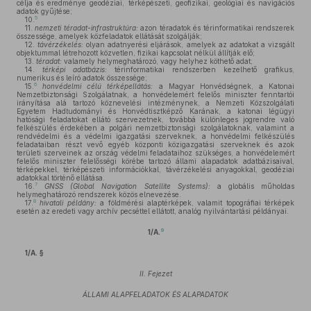
célja és eredménye geodéziai, térképészeti, geofizikai, geológiai és navigációs
adatok gyűjtése;
5
10.
11.
nemzeti téradat-infrastruktúra:
azon téradatok és térinformatikai rendszerek
összessége, amelyek közfeladatok ellátását szolgálják;
12.
távérzékelés:
olyan adatnyerési eljárások, amelyek az adatokat a vizsgált
objektummal létrehozott közvetlen, fizikai kapcsolat nélkül állítják elő;
13.
téradat:
valamely helymeghatározó, vagy helyhez köthető adat;
14.
térképi adatbázis:
térinformatikai rendszerben kezelhető grafikus,
numerikus és leíró adatok összessége;
6
15.
honvédelmi célú térképellátás:
a Magyar Honvédségnek, a Katonai
Nemzetbiztonsági Szolgálatnak, a honvédelemért felelős miniszter fenntartói
irányítása alá tartozó köznevelési intézménynek, a Nemzeti Közszolgálati
Egyetem Hadtudományi és Honvédtisztképző Karának, a katonai légügyi
hatósági feladatokat ellátó szervezetnek, továbbá különleges jogrendre való
felkészülés érdekében a polgári nemzetbiztonsági szolgálatoknak, valamint a
rendvédelmi és a védelmi igazgatási szerveknek, a honvédelmi felkészülés
feladataiban részt vevő egyéb központi közigazgatási szerveknek és azok
területi szerveinek az ország védelmi feladataihoz szükséges, a honvédelemért
felelős miniszter felelősségi körébe tartozó állami alapadatok adatbázisaival,
térképekkel, térképészeti információkkal, távérzékelési anyagokkal, geodéziai
adatokkal történő ellátása.
7
16.
GNSS (Global Navigation
Satellite Systems):
a globális műholdas
helymeghatározó rendszerek közös elnevezése.
8
17.
hivatali példány:
a földmérési alaptérképek, valamit topográfiai térképek
esetén az eredeti vagy archív pecséttel ellátott, analóg nyilvántartási példányai.
9
1/A.
1/A. §
II. Fejezet
ÁLLAMI ALAPFELADATOK ÉS ALAPADATOK