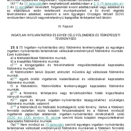
technikai fejlődésnek megfelelően, folyamatosan biztosítani kell.
133
(4)
Az
(1) bekezdés
ben meghatározott adatbázisban a
3. § (1) bekezdés a)–
f)
és
h) pont
jában nevesített, forgalomból kivont adatbázisokat vagy adatokat és
az előállításuk során keletkezett munkarészeket, a tíz évnél régebbi
távérzékelési adatokat, valamint a nem Egységes Országos Vetület (EOV)
rendszerben készült nagyméretarányú topográfiai térképeket kell tárolni.
IV. Fejezet
INGATLAN-NYILVÁNTARTÁSI ÉS EGYÉB CÉLÚ FÖLDMÉRÉSI ÉS TÉRKÉPÉSZETI
TEVÉKENYSÉG
23. §
(1)
Ingatlan-nyilvántartási célú földmérési tevékenységek az egységes
ingatlan-nyilvántartás tartalmának változását eredményező földmérési munkák.
Ezek különösen:
a)
a telekalakítások földmérési munkái,
b)
a kisajátítás földmérési munkái,
134
c)
a közigazgatási és fekvéshatárok megváltoztatásával kapcsolatos
földmérési munkák,
d)
földrészleten belüli (épület, alrészlet, művelési ág) változások földmérési
munkái,
135
e)
egyéb önálló ingatlanok kialakításával és változásával kapcsolatos
földmérési munkák,
f)
a földvédelmi, földminősítési tevékenységgel kapcsolatos földmérési
munkák,
136
g)
a felmérési, térképezési vagy területszámítási hibák kiigazítására
irányuló munkák,
137
h)
jogok és tények ingatlan-nyilvántartási bejegyzéséhez szükséges
földmérési munkák, valamint
138
i)
a földrendező és földkiadó bizottságokról szóló törvény, illetve a földeken
fennálló osztatlan közös tulajdon felszámolásáról és a földnek minősülő
ingatlanok jogosultjai adatainak ingatlan-nyilvántartási rendezéséről szóló
2020. évi LXXI. törvény 15. alcím
e szerinti közös tulajdon megszüntetésével
kapcsolatos földmérési munkák.
139
(1a)
Nem minősül az
(1) bekezdés
szerinti egységes ingatlan-nyilvántartás
tartalmának változását eredményező földmérési munkának a földeken fennálló