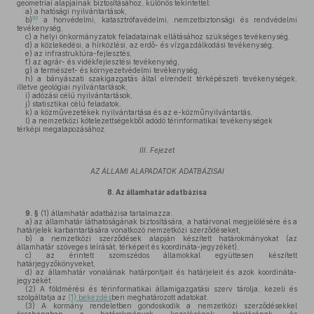
geometriai alapjainak biztosításához, különös tekintettel:
a)
a hatósági nyilvántartások,
93
b)
a honvédelmi, katasztrófavédelmi, nemzetbiztonsági és rendvédelmi
tevékenység,
c)
a helyi önkormányzatok feladatainak ellátásához szükséges tevékenység,
d)
a közlekedési, a hírközlési, az erdő- és vízgazdálkodási tevékenység,
e)
az infrastruktúra-fejlesztés,
f)
az agrár- és vidékfejlesztési tevékenység,
g)
a természet- és környezetvédelmi tevékenység,
h)
a bányászati szakigazgatás által elrendelt térképészeti tevékenységek,
illetve geológiai nyilvántartások,
i)
adózási célú nyilvántartások,
j)
statisztikai célú feladatok,
k)
a közművezetékek nyilvántartása és az e-közműnyilvántartás,
l)
a nemzetközi kötelezettségekből adódó térinformatikai tevékenységek
térképi megalapozásához.
III. Fejezet
AZ ÁLLAMI ALAPADATOK ADATBÁZISAI
8.
Az államhatár adatbázisa
9. §
(1)
államhatár adatbázisa tartalmazza:
a)
az államhatár láthatóságának biztosítására, a határvonal megjelölésére és a
határjelek karbantartására vonatkozó nemzetközi szerződéseket,
b)
a nemzetközi szerződések alapján készített határokmányokat (az
államhatár szöveges leírását, térképeit és koordináta-jegyzékét),
c)
az érintett szomszédos államokkal együttesen készített
határjegyzőkönyveket,
d)
az államhatár vonalának határpontjait és határjeleit és azok koordináta-
jegyzékét.
(2)
A földmérési és térinformatikai államigazgatási szerv tárolja, kezeli és
szolgáltatja az
(1) bekezdés
ben meghatározott adatokat.
(3)
A kormány rendeletben gondoskodik a nemzetközi szerződésekkel