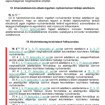
jogosultságának megállapítása céljából.
12.
A háromdimenziós állami ingatlan-nyilvántartási térképi adatbázis
113
15. §
(1)
(2)
A háromdimenziós állami ingatlan-nyilvántartási térképi adatbázist úgy
kell létrehozni, hogy az alkalmas legyen a térbeli objektumokhoz tartozó
elkülönülő jogok ingatlan-nyilvántartásba történő egyértelmű azonosítására és
bejegyezhetőségére és egymáshoz való viszonyuk kifejezésére.
(3)
Az
(1)–(2) bekezdés
ben foglalt adatbázis műszaki feltételeinek,
adattartalmának és működtetésének részletes szabályait a miniszter rendeletben
szabályozza.
13.
Közhitelesség és kötelező felhasználás
114
16. §
(1)
A
3. § (1) bekezdés a) pont
ja szerinti adatbázis a
9. § (1)
bekezdés d) pont
jában meghatározott adatok tekintetében közhiteles hatósági
nyilvántartás.
(2)
A
3. § (1) bekezdés b) pont
ja szerinti adatbázis az alapponthálózati
pontok adatai tekintetében közhiteles hatósági nyilvántartás.
(3)
A
3. § (1) bekezdés c) pont
ja szerinti adatbázis a
11. § (1) bekezdés
ében
meghatározott adattartalom fennállása, az adatrögzítés időpontja szerinti
állapot tekintetében közhiteles hatósági nyilvántartás.
(4)
A
3. § (1) bekezdés e) pont
ja szerinti adatbázisok a
18. § (1)
bekezdés
ében meghatározott adattartalom fennállása, az adatrögzítés
időpontja szerinti állapot tekintetében közhiteles hatósági nyilvántartások.
(5)
A
3. § (1) bekezdés f) pont
ja szerinti adatbázis állami alapadat-tartalma,
az adatrögzítés időpontja szerinti állapot tekintetében közhiteles hatósági
nyilvántartás.
(6)
A
3. § (1) bekezdés h) pont
ja szerinti adatbázis adattartalma a
21. § (3)
bekezdés
e szerinti földrajzi nevek fennállása, az adatrögzítés időpontja
szerinti állapot tekintetében közhiteles hatósági nyilvántartás.
(7)
A
3. § (1) bekezdés i) pont
ja szerinti adatbázisok adatai fennállása, az
adatrögzítés időpontja szerinti állapot tekintetében közhiteles hatósági
nyilvántartás.