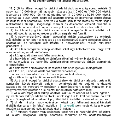
15.
Az állami topográfiai térképi adatbázisok
18. §
(1)
Az állami topográfiai térképi adatbázisok az ország egész területéről
nagy (az 1:10 000 és annál nagyobb), közepes (az 1:10 000 és 1:100 000 közötti,
ideértve az 1:100 000) és kis méretaránynak (1:100 000 és 1:250 000 közötti,
ideértve az 1:250 000) megfelelő adattartalommal és geometriai pontossággal
készült térképi adatbázisok, amelyek a földfelszín természetes és mesterséges
alakzatainak síkrajzi, magassági, vízrajzi és domborzati elemeit, továbbá a
névrajzot tartalmazzák a tulajdoni viszonyokra vonatkozó ábrázolás nélkül.
(2)
Az állami topográfiai térképek az állami topográfiai térképi adatbázisok
meghatározott tartalmú, egységes grafikus megjelenési formái.
(3)
A nagyméretarányú állami topográfiai térképi adatbázisok és térképek
előállításáról a miniszter, a közepes és kis méretarányú állami topográfiai térképi
adatbázisok és térképek előállításáról a honvédelemért felelős miniszter
gondoskodik.
(4)
Az állami topográfiai térképi adatbázisokat úgy kell elkészíteni, hogy azok
alkalmasak legyenek különösen
a)
a közigazgatásban való felhasználásra,
b)
a honvédelmi célú feladatok térinformatikai igényének biztosítására,
c)
az országos és regionális térinformatikai rendszerek térképi alapjainak
létrehozására,
d)
a domborzat ábrázolásához kapcsolódó általános igények kielégítésére,
e)
a területi, illetve az általános műszaki tervezésre,
f)
a nemzeti téradat-infrastruktúra alapjainak biztosítására,
g)
az állami topográfiai térképek előállítására.
(5)
Az állami topográfiai térképi adatbázisok és térképek alapadat tartalmát,
pontossági követelményeit, valamint vonatkoztatási és vetületi rendszerét
közepes és kis méretarány esetében a honvédelemért felelős miniszter, míg
nagyméretarány esetében a miniszter rendeletben határozza meg.
(6)
Az állami topográfiai térképi adatbázis aktualizálásához az állami ingatlan-
nyilvántartási térképi adatbázis objektumféleségeit is fel kell használni, ha azok
jellemzői megfelelnek az állami topográfiai térképi adatbázis követelményeinek.
(7)
Minden részben vagy egészében közpénzek felhasználásával készített
digitális domborzat- és felszínmodellt a
(8) bekezdés
ben megjelölt kezelő szerv
részére az ott meghatározott feltételekkel át kell adni.
120
(8)
Minden részben vagy egészben közpénzek felhasználásával készített,
az állami topográfiai térképi adatbázis tartalmát érintő adatállománnyal