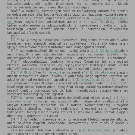
veszélyhelyzet és katasztrófaveszély elhárítást irányító szervezet a
katasztrófavédelemről szóló törvényben és a végrehajtására kiadott
kormányrendeletben meghatározottak szerint adhatja át.
54
(8a)
A Kormány összehangolt védelmi tevékenység elrendelése esetén
rendeletében előírhatja, hogy a védelmi és biztonsági igazgatás központi szerve,
területi és helyi szervei díjmentesen igényelhetik a
3. § (1) bekezdés a)–g)
pont
jában meghatározott adatbázisok adatait a miniszter felelősségi körébe
tartozó adatok esetén az adatszolgáltatótól, a honvédelemért felelős miniszter
felelősségi körébe tartozó adatok esetén a honvédelem térképészeti
támogatásáért felelős szervtől.
55
(9)
56
(10)
Az Országos Statisztikai Adatfelvételi Programba tartozó adatfelvétel
keretében meghatározott adatokat az adatfelvételt végrehajtó díjmentesen
igényelheti a földmérési és térinformatikai államigazgatási szervtől.
57
(11)
Az adatszolgáltató díjmentesen szolgáltatja a
2. § (2) bekezdés
ében
meghatározott állami alapmunkák végzéséhez szükséges adatokat. Az
adatszolgáltatás hálózati szolgáltatón keresztüli adathozzáféréssel is biztosítható.
58
(11a)
Alapponthálózati pontokra vonatkozó földmérési jel elhelyezését
biztosító közérdekű használati jog bejegyzéséhez szükséges önálló vázlat
elkészítéséhez az adatszolgáltatás és az állami átvételi eljárás díjmentes.
59
(12)
A
18. § (7)
és
(8) bekezdés
e, valamint a
19. § (8) bekezdés
e alapján
átadott adatokért az állami átvételi alkalmasság megállapítását követően az
adatállománnyal rendelkezni jogosult a
3. § (1) bekezdés a)
,
b)
,
e)
,
f)
,
h)
és
i)
pont
jában meghatározott állami alapadatok adatbázisaiból, valamint a miniszter
felelősségi körébe tartozó állami topográfiai térképi adatbázis felhasználásával
készült digitális domborzatmodellből külön megállapodás alapján díjmentes
kompenzációs adatigénylésre jogosult.
60
(13)
A honvédelemért felelős miniszter felelősségi körébe tartozó, a
3. § (1)
bekezdés e)–g) pont
jában meghatározott állami alapadatok adatbázisaiból a
Magyar Honvédség szervezetei és a Katonai Nemzetbiztonsági Szolgálat
feladataik ellátásához, valamint szakirányú fejlesztéséhez a honvédelem
térképészeti támogatásáért felelős szervtől a szakmai ellátási normák alapján
díjmentesen igényelhetnek adatot.
61
(14)
A honvédelmi szervezet és a honvédelemért felelős miniszter által az
állam nevében alapított, honvédelmi szervezetnek nem minősülő többcélú
szakképző intézmény
a)
a honvédelmi feladatai ellátásához a
3. § (1) bekezdés e)–g) pont
jában
meghatározott állami alapadatok adatbázisaiból