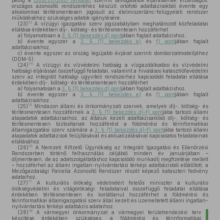
pedig a
1306/2013/EU rendelet
szerinti támogatások eljárásainak kizárólagos,
országos azonosító rendszeréhez készült ortofotó adatbázisokból évente egy
alkalommal térítésmentesen jogosult az élelmiszerlánc-felügyeleti rendszer
működéséhez szükséges adatok igénylésére.
73
(23)
A vízügyi igazgatási szerv jogszabályban meghatározott közfeladatai
ellátása érdekében díj-, költség- és térítésmentesen hozzáférhet
a)
folyamatosan a
3. § (1) bekezdés d) pont
jában foglalt adatbázishoz,
b)
évente egyszer a
3. § (1) bekezdés e)
és
f) pont
jában foglalt
adatbázisokhoz,
c)
évente egyszer az ország legújabb évjárat szerinti domborzatmodelljéhez
(DDM-5).
74
(24)
A vízügyi és vízvédelmi hatóság a vízgazdálkodási és vízvédelmi
hatósági eljárással összefüggő feladatai, valamint a hivatásos katasztrófavédelmi
szerv az integrált hatósági ügyviteli rendszerhez kapcsolódó feladatai ellátása
érdekében díj-, költség- és térítésmentesen hozzáférhet
a)
folyamatosan a
3. § (1) bekezdés d) pont
jában foglalt adatbázishoz,
b)
évente egyszer a
3. § (1) bekezdés e)
és
f) pont
jában foglalt
adatbázisokhoz.
75
(25)
Mindazon állami és önkormányzati szervek, amelyek díj-, költség- és
térítésmentesen hozzáférnek a
3. § (1) bekezdés d)–f) pont
jába tartozó állami
alapadatok adatbázisaihoz, az általuk kezelt adatbázisaikból díj-, költség- és
térítésmentesen biztosítanak hozzáférést a földmérési és térinformatikai
államigazgatási szerv számára a
3. § (1) bekezdés d)–f) pont
jába tartozó állami
alapadatok adatbázisok felújításával és aktualizálásával kapcsolatos feladatainak
ellátásához.
76
(26)
A Nemzeti Kifizető Ügynökség az Integrált Igazgatási és Ellenőrzési
Rendszerben történő felhasználás céljából minden év januárjában –
díjmentesen, de az adatszolgáltatáshoz kapcsolódó munkadíj megfizetése mellett
– hozzáférhet az állami ingatlan-nyilvántartási térképi adatbázisból előállított, a
Mezőgazdasági Parcella Azonosító Rendszer részét képező kataszteri fedvény
adataihoz.
77
(27)
A kulturális örökség védelméért felelős miniszter a kulturális
örökségvédelmi és világörökségi feladataival összefüggő feladatai ellátása
érdekében térítésmentesen és korlátlanul hozzáférhet a földmérési és
térinformatikai államigazgatási szerv által kezelt és üzemeltetett állami ingatlan-
nyilvántartási térképi adatbázis adataihoz.
78
(28)
A vármegyei önkormányzat a vármegyei területrendezési terv
készítése érdekében szükséges, a földmérési és térinformatikai