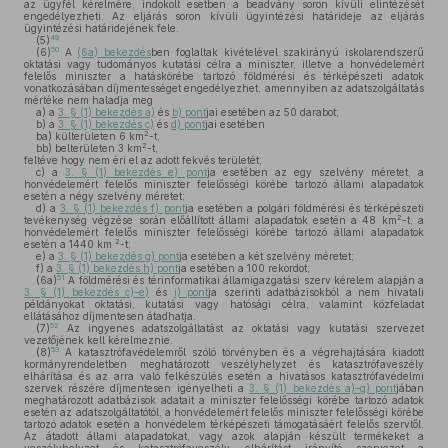
az ügyfél kérelmére, indokolt esetben a beadvány soron kívüli elintézését
engedélyezheti. Az eljárás soron kívüli ügyintézési határideje az eljárás
ügyintézési határidejének fele.
49
(5)
50
(6)
A
(6a) bekezdés
ben foglaltak kivételével szakirányú iskolarendszerű
oktatási vagy tudományos kutatási célra a miniszter, illetve a honvédelemért
felelős miniszter a hatáskörébe tartozó földmérési és térképészeti adatok
vonatkozásában díjmentességet engedélyezhet, amennyiben az adatszolgáltatás
mértéke nem haladja meg
a)
a
3. § (1) bekezdés a)
és
b) pont
jai esetében az 50 darabot;
b)
a
3. § (1) bekezdés c)
és
d) pont
jai esetében
2
ba)
külterületen 6 km
-t,
2
bb)
belterületen 3 km
-t,
feltéve hogy nem éri el az adott fekvés területét;
c)
a
3. § (1) bekezdés e) pont
ja esetében az egy szelvény méretet, a
honvédelemért felelős miniszter felelősségi körébe tartozó állami alapadatok
esetén a négy szelvény méretet;
d)
a
3. § (1) bekezdés f) pont
ja esetében a polgári földmérési és térképészeti
2
tevékenység végzése során előállított állami alapadatok esetén a 48 km
-t, a
honvédelemért felelős miniszter felelősségi körébe tartozó állami alapadatok
2
esetén a 1440 km
-t;
e)
a
3. § (1) bekezdés g) pont
ja esetében a két szelvény méretet;
f)
a
3. § (1) bekezdés h) pont
ja esetében a 100 rekordot;
51
(6a)
A földmérési és térinformatikai államigazgatási szerv kérelem alapján a
3. § (1) bekezdés c)–e)
és
i) pont
ja szerinti adatbázisokból a nem hivatali
példányokat oktatási, kutatási vagy hatósági célra, valamint közfeladat
ellátásához díjmentesen átadhatja.
52
(7)
Az ingyenes adatszolgáltatást az oktatási vagy kutatási szervezet
vezetőjének kell kérelmeznie.
53
(8)
A katasztrófavédelemről szóló törvényben és a végrehajtására kiadott
kormányrendeletben meghatározott veszélyhelyzet és katasztrófaveszély
elhárítása és az arra való felkészülés esetén a hivatásos katasztrófavédelmi
szervek részére díjmentesen igényelheti a
3. § (1) bekezdés a)–g) pont
jában
meghatározott adatbázisok adatait a miniszter felelősségi körébe tartozó adatok
esetén az adatszolgáltatótól, a honvédelemért felelős miniszter felelősségi körébe
tartozó adatok esetén a honvédelem térképészeti támogatásáért felelős szervtől.
Az átadott állami alapadatokat, vagy azok alapján készült termékeket a