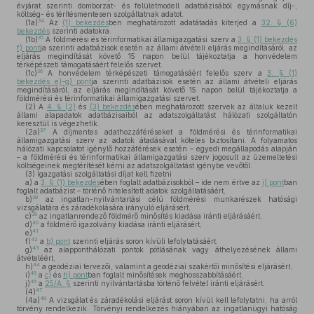
évjárat szerinti domborzat- és felületmodell adatbázisából egymásnak díj-,
költség- és térítésmentesen szolgáltatnak adatot.
34
(1a)
Az
(1) bekezdés
ben meghatározott adatátadás kiterjed a
32. § (6)
bekezdés
szerinti adatokra.
35
(1b)
A földmérési és térinformatikai államigazgatási szerv a
3. § (1) bekezdés
f) pont
ja szerinti adatbázisok esetén az állami átvételi eljárás megindításáról, az
eljárás megindítását követő 15 napon belül tájékoztatja a honvédelem
térképészeti támogatásáért felelős szervet.
36
(1c)
A honvédelem térképészeti támogatásáért felelős szerv a
3. § (1)
bekezdés e)–g) pont
ja szerinti adatbázisok esetén az állami átvételi eljárás
megindításáról, az eljárás megindítását követő 15 napon belül tájékoztatja a
földmérési és térinformatikai államigazgatási szervet.
(2)
A
4. § (2)
és
(3) bekezdés
ében meghatározott szervek az általuk kezelt
állami alapadatok adatbázisaiból az adatszolgáltatást hálózati szolgáltatón
keresztül is végezhetik.
37
(2a)
A díjmentes adathozzáféréseket a földmérési és térinformatikai
államigazgatási szerv az adatok átadásával köteles biztosítani. A folyamatos
hálózati kapcsolatot igénylő hozzáférések esetén – egyedi megállapodás alapján
– a földmérési és térinformatikai államigazgatási szerv jogosult az üzemeltetési
költségeinek megtérítését kérni az adatszolgáltatást igénybe vevőtől.
(3)
Igazgatási szolgáltatási díjat kell fizetni
a)
a
3. § (1) bekezdés
ében foglalt adatbázisokból – ide nem értve az
i) pont
ban
foglalt adatbázist – történő hitelesített adatok szolgáltatásáért,
38
b)
az ingatlan-nyilvántartási célú földmérési munkarészek hatósági
vizsgálatára és záradékolására irányuló eljárásért,
39
c)
az ingatlanrendező földmérő minősítés kiadása iránti eljárásáért,
40
d)
a földmérő igazolvány kiadása iránti eljárásért,
41
e)
42
f)
a
b) pont
szerinti eljárás soron kívüli lefolytatásáért,
43
g)
az alapponthálózati pontok pótlásának vagy áthelyezésének állami
átvételéért,
44
h)
a geodéziai tervezői, valamint a geodéziai szakértői minősítési eljárásért,
45
i)
a
c)
és
h) pont
ban foglalt minősítések meghosszabbításáért,
46
j)
a
25/A. §
szerinti nyilvántartásba történő felvétel iránti eljárásért.
47
(4)
48
(4a)
A vizsgálat és záradékolási eljárást soron kívül kell lefolytatni, ha arról
törvény rendelkezik. Törvényi rendelkezés hiányában az ingatlanügyi hatóság