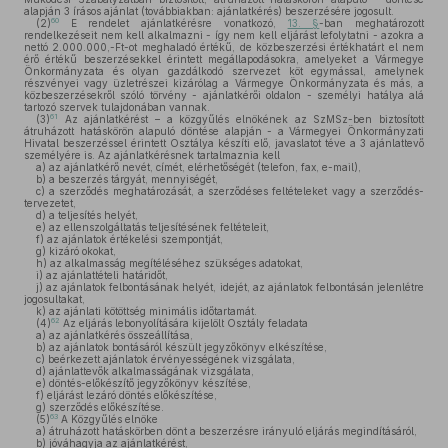
alapján 3 írásos ajánlat (továbbiakban: ajánlatkérés) beszerzésére jogosult.
60
(2)
E rendelet ajánlatkérésre vonatkozó,
13. §
-ban meghatározott
rendelkezéseit nem kell alkalmazni - így nem kell eljárást lefolytatni - azokra a
nettó 2.000.000,-Ft-ot meghaladó értékű, de közbeszerzési értékhatárt el nem
érő értékű beszerzésekkel érintett megállapodásokra, amelyeket a Vármegye
Önkormányzata és olyan gazdálkodó szervezet köt egymással, amelynek
részvényei vagy üzletrészei kizárólag a Vármegye Önkormányzata és más, a
közbeszerzésekről szóló törvény - ajánlatkérői oldalon - személyi hatálya alá
tartozó szervek tulajdonában vannak.
61
(3)
Az ajánlatkérést – a közgyűlés elnökének az SzMSz-ben biztosított
átruházott hatáskörön alapuló döntése alapján - a Vármegyei Önkormányzati
Hivatal beszerzéssel érintett Osztálya készíti elő, javaslatot téve a 3 ajánlattevő
személyére is. Az ajánlatkérésnek tartalmaznia kell
a)
az ajánlatkérő nevét, címét, elérhetőségét (telefon, fax, e-mail),
b)
a beszerzés tárgyát, mennyiségét,
c)
a szerződés meghatározását, a szerződéses feltételeket vagy a szerződés-
tervezetet,
d)
a teljesítés helyét,
e)
az ellenszolgáltatás teljesítésének feltételeit,
f)
az ajánlatok értékelési szempontját,
g)
kizáró okokat,
h)
az alkalmasság megítéléséhez szükséges adatokat,
i)
az ajánlattételi határidőt,
j)
az ajánlatok felbontásának helyét, idejét, az ajánlatok felbontásán jelenlétre
jogosultakat,
k)
az ajánlati kötöttség minimális időtartamát.
62
(4)
Az eljárás lebonyolítására kijelölt Osztály feladata
a)
az ajánlatkérés összeállítása,
b)
az ajánlatok bontásáról készült jegyzőkönyv elkészítése,
c)
beérkezett ajánlatok érvényességének vizsgálata,
d)
ajánlattevők alkalmasságának vizsgálata,
e)
döntés-előkészítő jegyzőkönyv készítése,
f)
eljárást lezáró döntés előkészítése,
g)
szerződés előkészítése.
63
(5)
A Közgyűlés elnöke
a)
átruházott hatáskörben dönt a beszerzésre irányuló eljárás megindításáról,
b)
jóváhagyja az ajánlatkérést,