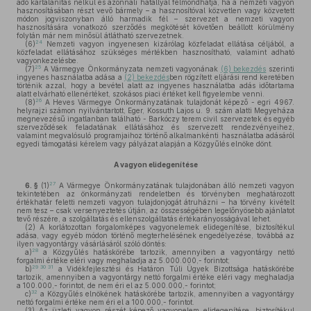
adó kártalanítás nélkül és azonnali hatállyal felmondhatja, ha a nemzeti vagyon
hasznosításában részt vevő bármely – a hasznosítóval közvetlen vagy közvetett
módon jogviszonyban álló harmadik fél – szervezet a nemzeti vagyon
hasznosítására vonatkozó szerződés megkötését követően beállott körülmény
folytán már nem minősül átlátható szervezetnek.
24
(6)
Nemzeti vagyon ingyenesen kizárólag közfeladat ellátása céljából, a
közfeladat ellátásához szükséges mértékben hasznosítható, valamint adható
vagyonkezelésbe.
25
(7)
A Vármegye Önkormányzata nemzeti vagyonának
(6) bekezdés
szerinti
ingyenes használatba adása a
(2) bekezdés
ben rögzített eljárási rend keretében
történik azzal, hogy a bevétel alatt az ingyenes használatba adás időtartama
alatt elvárható ellenértéket, szokásos piaci értéket kell figyelembe venni.
26
(8)
A Heves Vármegye Önkormányzatának tulajdonát képező - egri 4967.
helyrajzi számon nyilvántartott, Eger, Kossuth Lajos u. 9. szám alatti Megyeháza
megnevezésű ingatlanban található - Barkóczy terem civil szervezetek és egyéb
szerveződések feladatának ellátásához és szervezett rendezvényeihez,
valamint megvalósuló programjaihoz történő alkalmankénti használatba adásáról
egyedi támogatási kérelem vagy pályázat alapján a Közgyűlés elnöke dönt.
A vagyon elidegenítése
27
6. §
(1)
A Vármegye Önkormányzatának tulajdonában álló nemzeti vagyon
tekintetében az önkormányzati rendeletben és törvényben meghatározott
értékhatár feletti nemzeti vagyon tulajdonjogát átruházni – ha törvény kivételt
nem tesz – csak versenyeztetés útján, az összességében legelőnyösebb ajánlatot
tevő részére, a szolgáltatás és ellenszolgáltatás értékarányosságával lehet.
(2)
A korlátozottan forgalomképes vagyonelemek elidegenítése, biztosítékul
adása, vagy egyéb módon történő megterhelésének engedélyezése, továbbá az
ilyen vagyontárgy vásárlásáról szóló döntés:
28
a)
a Közgyűlés hatáskörébe tartozik, amennyiben a vagyontárgy nettó
forgalmi értéke eléri vagy meghaladja az 5.000.000,- forintot;
29
30
31
b)
a Vidékfejlesztési és Határon Túli Ügyek Bizottsága hatáskörébe
tartozik, amennyiben a vagyontárgy nettó forgalmi értéke eléri vagy meghaladja
a 100.000,- forintot, de nem éri el az 5.000.000,- forintot;
32
c)
a Közgyűlés elnökének hatáskörébe tartozik, amennyiben a vagyontárgy
nettó forgalmi értéke nem éri el a 100.000,- forintot.
(3)
Az üzleti vagyon részét képező vagyonelem elidegenítése, biztosítékul