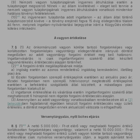
(9)
Nemzeti vagyon tulajdonjogának ingyenes átruházása esetén a
tulajdonjogot megszerző félnek – az állam kivételével – eleget kell tennie a
nemzeti vagyon tulajdonjogának ingyenes átruházására vonatkozó mindenkor
hatályos törvényi feltételeknek.
41
(10)
Az ingyenesen tulajdonba adott ingatlanon – az állam által történő
tulajdonszerzést kivéve – a törvény erejénél fogva 15 évig elidegenítési tilalom
áll fenn, melynek ingatlan-nyilvántartási bejegyzése iránt a Közgyűlés elnöke
köteles intézkedni.
A vagyon értékelése
7. §
(1)
Az önkormányzati vagyon körébe tartozó forgalomképes vagy
korlátozottan forgalomképes vagyontárgy elidegenítésére irányuló döntést
megelőzően az adott vagyontárgy forgalmi értékét meg kell határozni.
Ingatlanvásárlás is csak ingatlanforgalmi szakértő által készített
vagyonértékelés, értékbecslés alapján történhet.
42
(2)
A forgalmi érték megállapításának módja:
a)
ingóság esetén az azonos rendeltetésű ingódolog kereskedelmi, illetőleg
piaci ára;
b)
tőzsdei forgalomban szereplő értékpapírok esetében az aktuális piaci ár;
tőzsdei forgalomban nem szereplő, hitelviszonyt megtestesítő értékpapírok
esetében a befektetési szolgáltatók által közzétett, a másodlagos piaci
forgalomban kialakult ár;
c)
ingatlanok értékesítése és vásárlása esetén ingatlanforgalmi szakértő által
meghatározott 6 hónapnál nem régebbi forgalmi értékbecslés alapján.
(3)
Amennyiben az adott vagyontárgy vonatkozásában rendelkezésre áll a
(2)
bekezdés
ben foglaltaknál régebben készült forgalmi értékbecslés vagy üzleti
értékelés, a döntést megelőzően ennek aktualizált változata is elfogadható.
Versenytárgyalás, nyílt licites eljárás
43
8. §
(1)
A nettó 5.000.000,- Ft-ot elérő vagy meghaladó forgalmi értékű
korlátozottan forgalomképes vagyontárgy, valamint a nettó 10.000.000,- Ft-ot
elérő vagy meghaladó forgalmi értékű üzleti vagyon körébe tartozó vagyontárgy
értékesítése csak nyilvános versenytárgyalás útján, a legjobb ajánlatot tevő