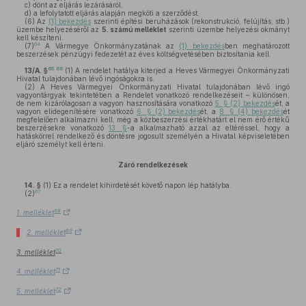
c)
dönt az eljárás lezárásáról,
d)
a lefolytatott eljárás alapján megköti a szerződést.
(6)
Az
(1) bekezdés
szerinti építési beruházások (rekonstrukció, felújítás, stb.)
üzembe helyezéséről az
5. számú melléklet
szerinti üzembe helyezési okmányt
kell készíteni.
64
(7)
A Vármegye Önkormányzatának az
(1) bekezdés
ben meghatározott
beszerzések pénzügyi fedezetét az éves költségvetésében biztosítania kell.
65
66
13/A. §
(1)
A rendelet hatálya kiterjed a Heves Vármegyei Önkormányzati
Hivatal tulajdonában lévő ingóságokra is.
(2)
A Heves Vármegyei Önkormányzati Hivatal tulajdonában lévő ingó
vagyontárgyak tekintetében a Rendelet vonatkozó rendelkezéseit – különösen,
de nem kizárólagosan a vagyon hasznosítására vonatkozó
5. § (2) bekezdés
ét, a
vagyon elidegenítésére vonatkozó
6. § (2) bekezdés
ét, a
8. § (4) bekezdés
ét
megfelelően alkalmazni kell, még a közbeszerzési értékhatárt el nem érő értékű
beszerzésekre vonatkozó
13. §
-a alkalmazható azzal az eltéréssel, hogy a
hatáskörrel rendelkező és döntésre jogosult személyén a Hivatal képviseletében
eljáró személyt kell érteni.
Záró rendelkezések
14. §
(1)
Ez a rendelet kihirdetését követő napon lép hatályba.
67
(2)
68
1. melléklet
69
2. melléklet
70
3. melléklet
71
4. melléklet
72
5. melléklet