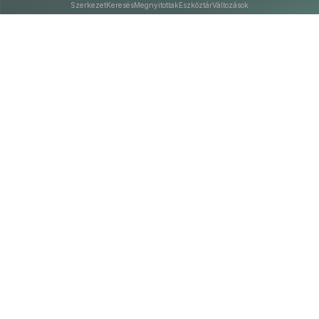
Szerkezet
Keresés
Megnyitottak
Eszköztár
Változások
Kapcsolat
Felhasználási feltételek
PDF
Akadálymentesítési nyilatkozat
Adatkezelési tájékoztató
©
A Nemzeti Jogszabálytárban elérhető szövegek