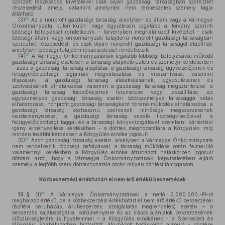
szerzett részesedés kivételével csak olyan gazdasági társaságban szerezhet
részesedést, amely, valamint amelynek nem természetes személy tagja
átlátható.
56
(3)
Az a nonprofit gazdasági társaság, amelyben az állam vagy a Vármegye
Önkormányzata külön-külön vagy együttesen legalább a törvény szerinti
többségi befolyással rendelkezik, – törvényben meghatározott kivétellel - csak
többségi állami vagy önkormányzati tulajdonú nonprofit gazdasági társaságban
szerezhet részesedést, és csak olyan nonprofit gazdasági társaságot alapíthat,
amelyben többségi tulajdoni részesedéssel rendelkezik.
57
(4)
A Vármegye Önkormányzatának legalább többségi befolyásával működő
gazdasági társaság esetében a társaság alapvető üzleti és személyi kérdéseiben
- azaz a gazdasági társaság alapítása, a gazdasági társaság ügyvezetőjének és
felügyelőbizottsági tagjainak megválasztása és visszahívása, valamint
díjazásuk, a gazdasági társaság átalakulásának, egyesülésének és
szétválásának elhatározása, valamint a gazdasági társaság megszüntetése, a
gazdasági társaság törzstőkéjének felemelése vagy leszállítása, az
egyszemélyes gazdasági társaság esetén többszemélyes társasággá válás
elhatározása, nonprofit gazdasági társaságként történő működés elhatározása, a
gazdasági társaság közhasznú szervezeti minősége megszerzésének
kezdeményezése, a gazdasági társaság vezető tisztségviselőjével, a
felügyelőbizottsági taggal és a társasági könyvvizsgálóval szembeni kártérítési
igény érvényesítése kérdésében - a döntés meghozatalára a Közgyűlés, míg
minden további kérdésben a Közgyűlés elnöke jogosult.
58
(5)
Azon gazdasági társaság esetén, amelyben a Vármegye Önkormányzata
nem rendelkezik többségi befolyással, a társaság működése során felmerülő
valamennyi kérdésben a Közgyűlés elnöke átruházott hatáskörben jogosult
dönteni arról, hogy a Vármegye Önkormányzatának képviseletében eljáró
személy a legfőbb szerv döntéshozatala során milyen döntést támogasson.
Közbeszerzési értékhatárt el nem érő értékű beszerzések
59
13. §
(1)
A Vármegye Önkormányzatának a nettó 2.000.000,-Ft-ot
meghaladó értékű, de a közbeszerzési értékhatárt el nem érő értékű beszerzései
(építési beruházás, árubeszerzés, szolgáltatás megrendelés) esetén – a
beszerzés sajátosságaira, körülményeire és az írásos ajánlatok beszerzésének
időszükségletére is figyelemmel – a Közgyűlés elnökének - a Szervezeti és
Működési Szabályzatban biztosított, átruházott hatáskörön alapuló - döntése