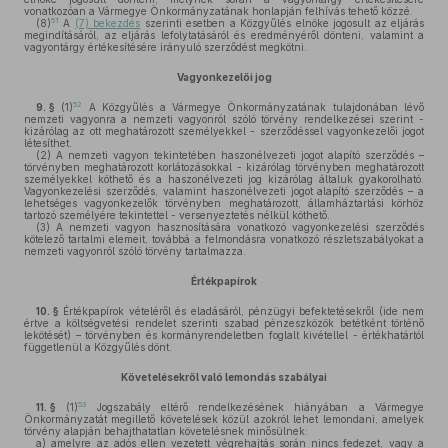
vonatkozóan a Vármegye Önkormányzatának honlapján felhívás tehető közzé.
51
(8)
A
(7) bekezdés
szerinti esetben a Közgyűlés elnöke jogosult az eljárás
megindításáról, az eljárás lefolytatásáról és eredményéről dönteni, valamint a
vagyontárgy értékesítésére irányuló szerződést megkötni.
Vagyonkezelői jog
52
9. §
(1)
A Közgyűlés a Vármegye Önkormányzatának tulajdonában lévő
nemzeti vagyonra a nemzeti vagyonról szóló törvény rendelkezései szerint -
kizárólag az ott meghatározott személyekkel - szerződéssel vagyonkezelői jogot
létesíthet.
(2)
A nemzeti vagyon tekintetében haszonélvezeti jogot alapító szerződés –
törvényben meghatározott korlátozásokkal - kizárólag törvényben meghatározott
személyekkel köthető és a haszonélvezeti jog kizárólag általuk gyakorolható.
Vagyonkezelési szerződés, valamint haszonélvezeti jogot alapító szerződés – a
lehetséges vagyonkezelők törvényben meghatározott, államháztartási körhöz
tartozó személyére tekintettel - versenyeztetés nélkül köthető.
(3)
A nemzeti vagyon hasznosítására vonatkozó vagyonkezelési szerződés
kötelező tartalmi elemeit, továbbá a felmondásra vonatkozó részletszabályokat a
nemzeti vagyonról szóló törvény tartalmazza.
Értékpapírok
10. §
Értékpapírok vételéről és eladásáról, pénzügyi befektetésekről (ide nem
értve a költségvetési rendelet szerinti szabad pénzeszközök betétként történő
lekötését) – törvényben és kormányrendeletben foglalt kivétellel - értékhatártól
függetlenül a Közgyűlés dönt.
Követelésekről való lemondás szabályai
53
11. §
(1)
Jogszabály eltérő rendelkezésének hiányában a Vármegye
Önkormányzatát megillető követelések közül azokról lehet lemondani, amelyek
törvény alapján behajthatatlan követelésnek minősülnek:
a)
amelyre az adós ellen vezetett végrehajtás során nincs fedezet, vagy a