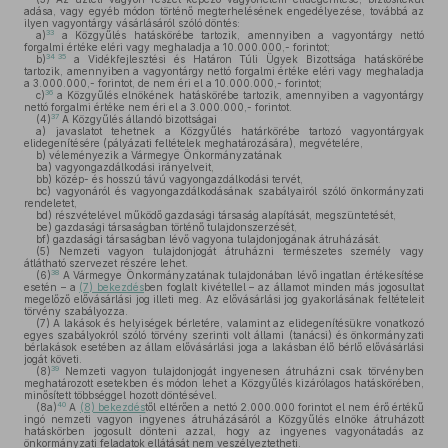
adása, vagy egyéb módon történő megterhelésének engedélyezése, továbbá az
ilyen vagyontárgy vásárlásáról szóló döntés:
33
a)
a Közgyűlés hatáskörébe tartozik, amennyiben a vagyontárgy nettó
forgalmi értéke eléri vagy meghaladja a 10.000.000,- forintot;
34
35
b)
a Vidékfejlesztési és Határon Túli Ügyek Bizottsága hatáskörébe
tartozik, amennyiben a vagyontárgy nettó forgalmi értéke eléri vagy meghaladja
a 3.000.000,- forintot, de nem éri el a 10.000.000,- forintot;
36
c)
a Közgyűlés elnökének hatáskörébe tartozik, amennyiben a vagyontárgy
nettó forgalmi értéke nem éri el a 3.000.000,- forintot.
37
(4)
A Közgyűlés állandó bizottságai
a)
javaslatot tehetnek a Közgyűlés határkörébe tartozó vagyontárgyak
elidegenítésére (pályázati feltételek meghatározására), megvételére,
b)
véleményezik a Vármegye Önkormányzatának
ba)
vagyongazdálkodási irányelveit,
bb)
közép- és hosszú távú vagyongazdálkodási tervét,
bc)
vagyonáról és vagyongazdálkodásának szabályairól szóló önkormányzati
rendeletet,
bd)
részvételével működő gazdasági társaság alapítását, megszüntetését,
be)
gazdasági társaságban történő tulajdonszerzését,
bf)
gazdasági társaságban lévő vagyona tulajdonjogának átruházását.
(5)
Nemzeti vagyon tulajdonjogát átruházni természetes személy vagy
átlátható szervezet részére lehet.
38
(6)
A Vármegye Önkormányzatának tulajdonában lévő ingatlan értékesítése
esetén – a
(7) bekezdés
ben foglalt kivétellel – az államot minden más jogosultat
megelőző elővásárlási jog illeti meg. Az elővásárlási jog gyakorlásának feltételeit
törvény szabályozza.
(7)
A lakások és helyiségek bérletére, valamint az elidegenítésükre vonatkozó
egyes szabályokról szóló törvény szerinti volt állami (tanácsi) és önkormányzati
bérlakások esetében az állam elővásárlási joga a lakásban élő bérlő elővásárlási
jogát követi.
39
(8)
Nemzeti vagyon tulajdonjogát ingyenesen átruházni csak törvényben
meghatározott esetekben és módon lehet a Közgyűlés kizárólagos hatáskörében,
minősített többséggel hozott döntésével.
40
(8a)
A
(8) bekezdés
től eltérően a nettó 2.000.000 forintot el nem érő értékű
ingó nemzeti vagyon ingyenes átruházásáról a Közgyűlés elnöke átruházott
hatáskörben jogosult dönteni azzal, hogy az ingyenes vagyonátadás az
önkormányzati feladatok ellátását nem veszélyeztetheti.