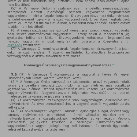
kivétellel nem terhelhető meg, biztosítékul nem adható, azon osztott tulajdon
nem létesíthető.
8
(5)
A Vármegye Önkormányzatának ezen rendelettel nemzetgazdasági
szempontból kiemelt jelentőségű nemzeti vagyonként meghatározott
vagyonelemei – mint a forgalomképtelen törzsvagyon része - az önkormányzati
rendelet erejénél fogva – a nemzeti vagyonról szóló törvényben meghatározott
kivétellel - terhelési tilalom alatt állnak, biztosítékul nem adhatók, azokon osztott
tulajdon nem létesíthető.
(6)
A nemzetgazdasági szempontból kiemelt jelentőségű nemzeti vagyonba
nem tartozó önkormányzati vagyonelem - amely felett a rendelkezési jog
gyakorlása feltételhez kötött - törzsvagyonként korlátozottan forgalomképes
nemzeti vagyonnak minősül, melynek átminősítéséről a Közgyűlés a
(3)
bekezdés
szerint dönt.
9
(7)
A Vármegye Önkormányzatának forgalomképtelen törzsvagyonát a jelen
önkormányzati rendelet
1. számú melléklete
, korlátozottan forgalomképes
törzsvagyonát a
2. számú melléklete
tartalmazza.
10
A Vármegye Önkormányzata vagyonának nyilvántartása
11
3. §
(1)
A Vármegye Önkormányzata a vagyonát a Heves Vármegyei
Önkormányzati Hivatal közreműködésével kezeli.
12
(2)
A Vármegye Önkormányzatának tulajdonába tartozó vagyonelemekről
kormányrendeletben meghatározott módon, a számviteli és más vonatkozó
jogszabályok előírásai szerint nyilvántartást kell vezetni. Az önkormányzati
vagyonnyilvántartás (vagyonkataszter) folyamatos vezetéséért, az adatok
hitelességéért a vármegye jegyzője felelős.
(3)
Az önkormányzati törzsvagyont a többi vagyontárgytól elkülönítve kell
nyilvántartani. Az éves zárszámadáshoz a vagyonállapotról vagyonkimutatást
kell készíteni.
13
(4)
Az önkormányzati vagyont – annak tulajdonjogát, állagát, értékét vagy
bármely nyilvántartott paraméterét - érintő változást követően azt a
nyilvántartásokban a jogszabályoknak megfelelően át kell vezetni. Vagyont
keletkeztető jogügyletet követően a Vármegye Önkormányzata új
vagyonelemének vagyoni jellegét meg kell határozni és ennek figyelembe
vételével kell azt nyilvántartásba venni.