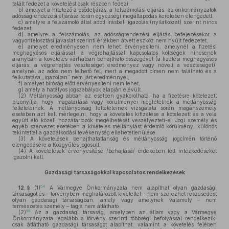
talált fedezet a követelést csak részben fedezi,
b)
amelyet a hitelező a csődeljárás, a felszámolási eljárás, az önkormányzatok
adósságrendezési eljárása során egyezségi megállapodás keretében elengedett,
c)
amelyre a felszámoló által adott írásbeli igazolás (nyilatkozat) szerint nincs
fedezet,
d)
amelyre a felszámolás, az adósságrendezési eljárás befejezésekor a
vagyonfelosztási javaslat szerinti értékben átvett eszköz nem nyújt fedezetet,
e)
amelyet eredményesen nem lehet érvényesíteni, amelynél a fizetési
meghagyásos eljárással, a végrehajtással kapcsolatos költségek nincsenek
arányban a követelés várhatóan behajtható összegével (a fizetési meghagyásos
eljárás, a végrehajtás veszteséget eredményez vagy növeli a veszteséget),
amelynél az adós nem lelhető fel, mert a megadott címen nem található és a
felkutatása „igazoltan” nem járt eredménnyel,
f)
amelyet bíróság előtt érvényesíteni nem lehet,
g)
amely a hatályos jogszabályok alapján elévült.
(2)
Méltányosság abban az esetben gyakorolható, ha a fizetésre kötelezett
bizonyítja, hogy magatartása vagy körülményei megfelelnek a méltányosság
feltételeinek. A méltányosság feltételeinek vizsgálata során magánszemély
esetében azt kell mérlegelni, hogy a követelés kifizetése a kötelezett és a vele
együtt élő közeli hozzátartozók megélhetését veszélyezteti-e. Jogi személy és
egyéb szervezet esetében a kivételes méltánylást érdemlő körülmény, különös
tekintettel a gazdálkodási tevékenység ellehetetlenülése.
(3)
A követelések behajthatatlanság és méltányosság jogcímén történő
elengedésére a Közgyűlés jogosult.
(4)
A követelések érvényesítése /behajtása/ érdekében tett intézkedéseket
igazolni kell.
Gazdasági társaságokkal kapcsolatos rendelkezések
54
12. §
(1)
A Vármegye Önkormányzata nem alapíthat olyan gazdasági
társaságot és – törvényben meghatározott kivétellel - nem szerezhet részesedést
olyan gazdasági társaságban, amely vagy amelynek valamely – nem
természetes személy – tagja nem átlátható.
55
(2)
Az a gazdasági társaság, amelyben az állam vagy a Vármegye
Önkormányzata legalább a törvény szerinti többségi befolyással rendelkezik,
csak átlátható gazdasági társaságot alapíthat, valamint a követelés fejében