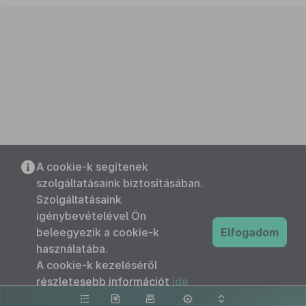
A cookie-k segítenek
szolgáltatásaink biztosításában.
Szolgáltatásaink
igénybevételével Ön
beleegyezik a cookie-k
Elfogadom
használatába.
A cookie-k kezeléséről
részletesebb információt
ide
kattintva olvashat.