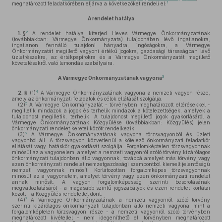
1
meghatározott feladatkörében eljárva a következőket rendeli el:
A rendelet hatálya
2
1. §
A rendelet hatálya kiterjed Heves Vármegye Önkormányzatának
(továbbiakban: Vármegye Önkormányzata) tulajdonában lévő ingatlanokra,
ingatlanon fennálló tulajdoni hányadra, ingóságokra, a Vármegye
Önkormányzatát megillető vagyoni értékű jogokra, gazdasági társaságban lévő
üzletrészekre, az értékpapírokra és a Vármegye Önkormányzatát megillető
követelésekről való lemondás szabályaira.
3
A Vármegye Önkormányzatának vagyona
4
2. §
(1)
A Vármegye Önkormányzatának vagyona a nemzeti vagyon része,
amely az önkormányzati feladatok és célok ellátását szolgálja.
5
(2)
A Vármegye Önkormányzatát - törvényben meghatározott eltérésekkel -
megilletik mindazok a jogok és terhelik mindazok a kötelezettségek, amelyek a
tulajdonost megilletik, terhelik. A tulajdonost megillető jogok gyakorlásáról a
Vármegye Önkormányzatának Közgyűlése (továbbiakban: Közgyűlés) jelen
önkormányzati rendelet keretei között rendelkezik.
6
(3)
A Vármegye Önkormányzatának vagyona törzsvagyonból és üzleti
vagyonból áll. A törzsvagyon közvetlenül a kötelező önkormányzati feladatkör
ellátását vagy hatáskör gyakorlását szolgálja. Forgalomképtelen törzsvagyonnak
minősül az a vagyonelem, amelyet a nemzeti vagyonról szóló törvény kizárólagos
önkormányzati tulajdonban álló vagyonnak, továbbá amelyet más törvény vagy
ezen önkormányzati rendelet nemzetgazdasági szempontból kiemelt jelentőségű
nemzeti vagyonnak minősít. Korlátozottan forgalomképes törzsvagyonnak
minősül az a vagyonelem, amelyet törvény vagy ezen önkormányzati rendelet
annak minősít. A vagyon forgalomképesség szerinti besorolásának
megváltoztatásáról - a magasabb szintű jogszabályok és ezen rendelet korlátai
között - a Közgyűlés rendelettel dönt.
7
(4)
A Vármegye Önkormányzatának a nemzeti vagyonról szóló törvény
szerinti kizárólagos önkormányzati tulajdonban álló nemzeti vagyona, mint a
forgalomképtelen törzsvagyon része - a nemzeti vagyonról szóló törvényben
meghatározott kivétellel - nem idegeníthető el, törvényben meghatározott