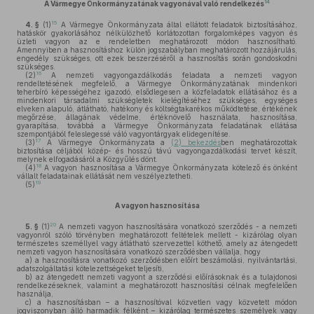
14
A
Vármegye Önkormányzatának
vagyonával való
rendelkezés
15
4. §
(1)
A Vármegye Önkormányzata által ellátott feladatok biztosításához,
hatáskör gyakorlásához nélkülözhető korlátozottan forgalomképes vagyon és
üzleti vagyon az e rendeletben meghatározott módon hasznosítható.
Amennyiben a hasznosításhoz külön jogszabályban meghatározott hozzájárulás,
engedély szükséges, ott ezek beszerzéséről a hasznosítás során gondoskodni
szükséges.
16
(2)
A nemzeti vagyongazdálkodás feladata a nemzeti vagyon
rendeltetésének megfelelő, a Vármegye Önkormányzatának mindenkori
teherbíró képességéhez igazodó, elsődlegesen a közfeladatok ellátásához és a
mindenkori társadalmi szükségletek kielégítéséhez szükséges, egységes
elveken alapuló, átlátható, hatékony és költségtakarékos működtetése, értékének
megőrzése, állagának védelme, értéknövelő használata, hasznosítása,
gyarapítása, továbbá a Vármegye Önkormányzata feladatának ellátása
szempontjából feleslegessé váló vagyontárgyak elidegenítése.
17
(3)
A Vármegye Önkormányzata a
(2) bekezdés
ben meghatározottak
biztosítása céljából közép- és hosszú távú vagyongazdálkodási tervet készít,
melynek elfogadásáról a Közgyűlés dönt.
18
(4)
A vagyon hasznosítása a Vármegye Önkormányzata kötelező és önként
vállalt feladatainak ellátását nem veszélyeztetheti.
19
(5)
A vagyon hasznosítása
20
5. §
(1)
A nemzeti vagyon hasznosítására vonatkozó szerződés - a nemzeti
vagyonról szóló törvényben meghatározott feltételek mellett - kizárólag olyan
természetes személlyel vagy átlátható szervezettel köthető, amely az átengedett
nemzeti vagyon hasznosítására vonatkozó szerződésben vállalja, hogy
a)
a hasznosításra vonatkozó szerződésben előírt beszámolási, nyilvántartási,
adatszolgáltatási kötelezettségeket teljesíti,
b)
az átengedett nemzeti vagyont a szerződési előírásoknak és a tulajdonosi
rendelkezéseknek, valamint a meghatározott hasznosítási célnak megfelelően
használja,
c)
a hasznosításban – a hasznosítóval közvetlen vagy közvetett módon
jogviszonyban álló harmadik félként – kizárólag természetes személyek vagy