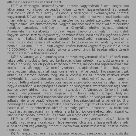
átlátható szervezetek vesznek részt.
21
(2)
A Vármegye Önkormányzata nemzeti vagyonának 5 évet meghaladó
időtartamra vonatkozó bérbeadás útján történő hasznosításáról és annak
részletes feltételeiről a Közgyűlés dönt. A Vármegye Önkormányzata nemzeti
vagyonának 5 évet meg nem haladó határozott időtartamra vonatkozó bérbeadás
útján történő hasznosításáról (bérlő kijelölési jog és bérleti szerződés megkötése)
- figyelemmel az önkormányzati vagyon hasznosítására vonatkozó mindenkor
hatályos jogszabályi előírásokra - a Közgyűlés elnöke jogosult dönteni.
Amennyiben a korlátozottan forgalomképes vagyontárgy, valamint az üzleti
vagyon körébe tartozó vagyontárgy használatának, hasznosítási jogának 5 évet
meg nem haladó időtartamra történő átengedéséből származó bevétel a
hasznosítás időtartama alatt korlátozottan forgalomképes vagyontárgy esetén a
nettó 5.000.000,- Ft-ot, üzleti vagyon körébe tartozó vagyontárgy esetén a nettó
10.000.000,- Ft-ot meghaladja, akkor a vagyontárgy bérbeadás útján történő
hasznosításáról a Közgyűlés dönt.
22
(3)
A Vármegye Önkormányzata nemzeti vagyonának részét képező nem
lakás céljára szolgáló helyiség bérbeadás útján történő hasznosítása esetén a
bérlő a helyiség bérleti jogát a bérbeadó előzetes, írásbeli hozzájárulásával csak
másik – a Vármegye Önkormányzatának tulajdonában álló - helyiségre
vonatkozóan ruházhatja át vagy cserélheti el. A bérbeadói hozzájárulás csak
abban az esetben adható meg, ha a cserélő fél az eredeti bérlővel kötött
helyiségbérleti szerződésben meghatározott feltételeket változatlanul vagy a
korábbi feltételeknél a bérbeadóra nézve előnyösebb módon vállalja, feltéve,
hogy a cserélő fél a helyiséget az eredeti helyiségbérleti szerződésben rögzítettel
azonos vagy ahhoz hasonló célra hasznosítja. A Vármegye Önkormányzata
nemzeti vagyonának részét képező nem lakás céljára szolgáló helyiség
bérbeadás útján történő hasznosítása esetén a bérlő a helyiséget albérletbe nem
adhatja, de a bérbeadó előzetes, írásbeli hozzájárulásával a bérleti jogról a
helyiséget az eredeti helyiségbérleti szerződésben rögzítettel azonos vagy ahhoz
hasonló célra hasznosítani kívánó személy javára lemondhat. A bérbeadói
hozzájárulás megadásának feltételeire a bérleti jog cseréjéhez, átruházásához
kiadható bérbeadói hozzájárulás szabályai megfelelően irányadóak.
23
(4)
A Vármegye Önkormányzata nemzeti vagyonának részét képező
ingatlan vagyonelem csak olyan tevékenység folytatására hasznosítható, amely
a hasznosított vagyontárgy eredeti funkciójával, rendeltetésszerű használatával
nem ellentétes.
(5)
A nemzeti vagyon hasznosítására vonatkozó szerződést a hasznosításba