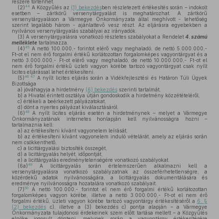
részére történhet.
44
(2)
A Közgyűlés az
(1) bekezdés
ben részletezett értékesítés során – indokolt
esetben – zártkörű versenytárgyalást is meghatározhat. A zártkörű
versenytárgyaláson a Vármegye Önkormányzata által meghívott - lehetőség
szerint legalább három - ajánlattevő vesz részt. Az eljárásra egyebekben a
nyilvános versenytárgyalás szabályai az irányadók.
(3)
A versenytárgyalásra vonatkozó részletes szabályokat a Rendelet
4. számú
melléklete
tartalmazza.
45
(4)
A nettó 100.000,- forintot elérő vagy meghaladó, de nettó 5.000.000,-
Ft-ot el nem érő forgalmi értékű korlátozottan forgalomképes vagyontárgyat és a
nettó 3.000.000,- Ft-ot elérő vagy meghaladó, de nettó 10.000.000,- Ft-ot el
nem érő forgalmi értékű üzleti vagyon körébe tartozó vagyontárgyat csak nyílt
licites eljárással lehet értékesíteni.
46
47
(5)
A nyílt licites eljárás során a Vidékfejlesztési és Határon Túli Ügyek
Bizottsága
a)
jóváhagyja a hirdetmény
(6) bekezdés
szerinti tartalmát,
b)
a Hivatal érintett osztálya útján gondoskodik a hirdetmény közzétételéről,
c)
értékeli a beérkezett pályázatokat,
d)
dönt a nyertes pályázat kiválasztásáról.
48
(6)
A nyílt licites eljárás esetén a hirdetménynek – melyet a Vármegye
Önkormányzatának internetes honlapján kell nyilvánosságra hozni –
tartalmaznia kell:
a)
az értékesíteni kívánt vagyonelem leírását,
b)
az értékesíteni kívánt vagyonelem induló vételárát, amely az eljárás során
nem csökkenthető,
c)
a licittárgyalási biztosíték összegét,
d)
a licittárgyalás helyét, időpontját,
e)
a licittárgyalás eredménytelenségére vonatkozó szabályokat.
49
(6a)
A licittárgyalás során értelemszerűen alkalmazni kell a
versenytárgyalásra vonatkozó szabályzatnak az összeférhetetlenségre, a
közérdekű adatok nyilvánosságára, a licittárgyalás dokumentálására és
eredménye nyilvánosságra hozatalára vonatkozó szabályait.
50
(7)
A nettó 100.000,- forintot el nem érő forgalmi értékű korlátozottan
forgalomképes vagyon körébe, illetve a nettó 3.000.000,- Ft-ot el nem érő
forgalmi értékű, üzleti vagyon körébe tartozó vagyontárgy értékesítéséről a
6. §
(2) bekezdés
c), illetve a (3) bekezdés c) pontja alapján – a Vármegye
Önkormányzata tulajdonosi érdekeinek szem előtt tartása mellett – a Közgyűlés
elnöke jogosult dönteni, melynek során a vagyontárgy értékesítésére