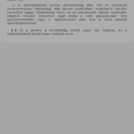
„
c)
a sportvállalkozás azonos sportszövetség által kiírt és szervezett
versenyrendszer (bajnokság) több bajnoki osztályában rendelkezik indulási
(nevezési) joggal, köztartozása nincs, és az alacsonyabb bajnoki osztályban
meglévő indulási (nevezési) jogát átadja a vele jogviszonyban lévő
sportszervezetnek vagy a sportszervezet által erre a célra alapított
sportvállalkozásnak.”
4. §
Ez a törvény a kihirdetéség követő napon lép hatályba, és a
hatálybalépését követő napon hatályát veszti.