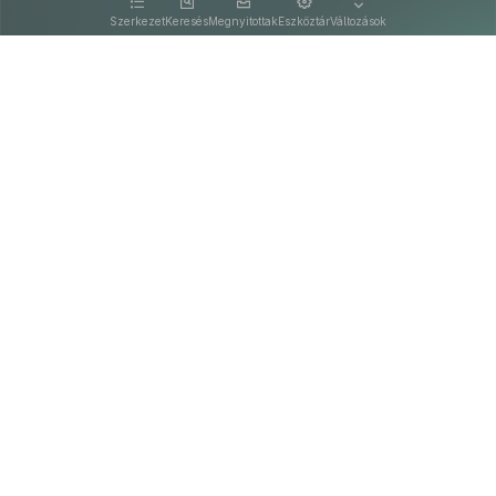
kattintva olvashat.
Szerkezet
Keresés
Megnyitottak
Eszköztár
Változások
Kapcsolat
Felhasználási feltételek
PDF
Akadálymentesítési nyilatkozat
Adatkezelési tájékoztató
©
A Nemzeti Jogszabálytárban elérhető szövegek