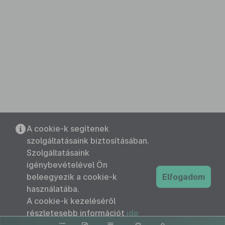
A cookie-k segítenek
szolgáltatásaink biztosításában.
Szolgáltatásaink
igénybevételével Ön
beleegyezik a cookie-k
Elfogadom
használatába.
A cookie-k kezeléséről
részletesebb információt
ide