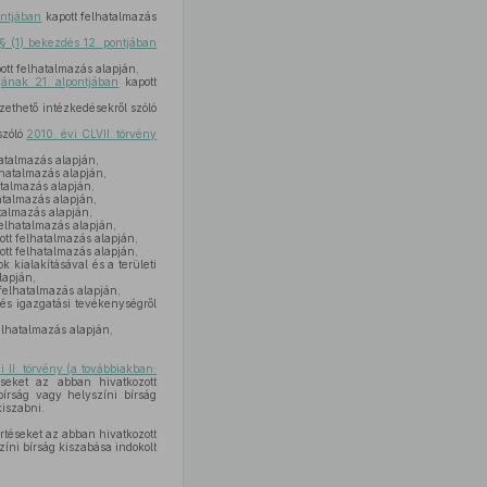
ontjában
kapott felhatalmazás
 § (1) bekezdés 12. pontjában
ott felhatalmazás alapján,
jának 21. alpontjában
kapott
ethető intézkedésekről szóló
szóló
2010. évi CLVII. törvény
atalmazás alapján,
lhatalmazás alapján,
atalmazás alapján,
atalmazás alapján,
talmazás alapján,
elhatalmazás alapján,
tt felhatalmazás alapján,
tt felhatalmazás alapján,
 kialakításával és a területi
lapján,
felhatalmazás alapján,
és igazgatási tevékenységről
elhatalmazás alapján,
i II. törvény (a továbbiakban:
éseket az abban hivatkozott
írság vagy helyszíni bírság
kiszabni.
értéseket az abban hivatkozott
íni bírság kiszabása indokolt