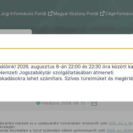
Jogi Információs Portál
Magyar Közlöny Portál
Céginformáció
63/2012. (IV. 2.) Korm. rendelet
nálóink! 2026. augusztus 8-án 22:00 és 22:30 óra között ka
özlekedési szabálysértések miatt alkalmazandó sza
Nemzeti Jogszabálytár szolgáltatásában átmeneti
ág, illetve helyszíni bírság kötelező mértékéről, v
kadásokra lehet számítani. Szíves türelmüket és megért
ről, a szabálysértési eljárásról és a szabálysértés
zóló
2012. évi II. törvénnyel
összefüggő egyes korm
módosításáról
Hatályos: 2024. 08. 01. –
álysértési eljárásról és a szabálysértési nyilvántartási rendszerről szóló
2012. évi II. t
ás alapján,
pontja tekintetében a közúti közlekedési előéleti pontrendszerről szóló
2000. évi CXXVII