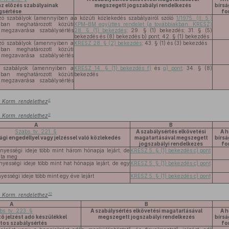
az előzés szabályainak
megszegett jogszabályi rendelkezés
bírs
sértése
fo
ozó szabályok (amennyiben a
a közúti közlekedés szabályairól szóló
1/1975. (II. 5.)
ában meghatározott közúti
KPM–BM együttes rendelet (a továbbiakban: KRESZ)
 megzavarása szabálysértés
28. § (1) bekezdés
; 29. § (1) bekezdés; 31. § (5)
bekezdés és (8) bekezdés b) pont; 42. § (1) bekezdés
ozó szabályok (amennyiben a
KRESZ 28. § (2) bekezdés
; 43. § (1) és (3) bekezdés
ában meghatározott közúti
 megzavarása szabálysértés
ó szabályok (amennyiben a
KRESZ 14. § (1) bekezdés f)
és
g) pont
; 34. § (8)
ában meghatározott közúti
bekezdés
 megzavarása szabálysértés
8
.) Korm. rendelethez
9
.) Korm. rendelethez
A
B
Szabs. tv. 221. §
A szabálysértés elkövetési
A h
gi engedéllyel vagy jelzéssel való közlekedés
magatartásával megszegett
bírs
jogszabályi rendelkezés
fo
yességi ideje több mint három hónapja lejárt, de
KRESZ 5. § (1) bekezdés c) pont
dta meg
yességi ideje több mint hat hónapja lejárt, de egy
KRESZ 5. § (1) bekezdés c) pont
ességi ideje több mint egy éve lejárt
KRESZ 5. § (1) bekezdés c) pont
10
.) Korm. rendelethez
A
B
bs. tv. 223. §
A szabálysértés elkövetési magatartásával
A h
 jelzést adó készülékkel
megszegett jogszabályi rendelkezés
bírs
tos szabálysértés
fo