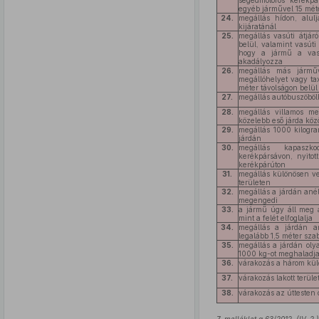
segédmotoros kerékpár
egyéb járművel 15 méte
24.
megállás hídon, alul
kijáratánál
25.
megállás vasúti átjár
belül, valamint vasút
hogy a jármű a vasú
akadályozza
26.
megállás más járműv
megállóhelyet vagy tax
méter távolságon belül
27.
megállás autóbuszöböl
28.
megállás villamos me
közelebb eső járda közö
29.
megállás 1000 kilogr
járdán
30.
megállás kapaszko
kerékpársávon, nyitot
kerékpárúton
31.
megállás különösen ves
területen
32.
megállás a járdán anél
megengedi
33.
a jármű úgy áll meg 
mint a felét elfoglalja
34.
megállás a járdán a
legalább 1,5 méter sz
35.
megállás a járdán oly
1000 kg-ot meghaladj
36.
várakozás a három külö
37.
várakozás lakott terüle
38.
várakozás az úttesten 