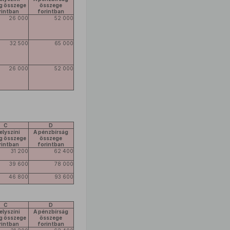
ág összege
összege
rintban
forintban
26 000
52 000
32 500
65 000
26 000
52 000
C
D
elyszíni
A pénzbírság
ág összege
összege
rintban
forintban
31 200
62 400
39 600
78 000
46 800
93 600
C
D
elyszíni
A pénzbírság
ág összege
összege
rintban
forintban