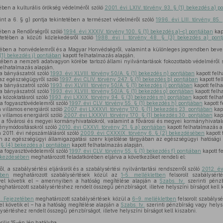
tében a kulturális örökség védelméről szóló
2001. évi LXIV. törvény 93. § (1) bekezdés a) p
nt a 6. § g) pontja tekintetében a természet védelméről szóló
1996. évi LIII. törvény 85.
,
tében a Rendőrségről szóló
1994. évi XXXIV. törvény 100. § (1) bekezdés a)–c) pontjában
kap
tetében a közúti közlekedésről szóló
1988. évi I. törvény 48. § (3) bekezdés a) pont
etében a honvédelemről és a Magyar Honvédségről, valamint a különleges jogrendben bevez
 (1) bekezdés j) pontjában
kapott felhatalmazás alapján,
tében a nemzeti adatvagyon körébe tartozó állami nyilvántartások fokozottabb védelméről 
felhatalmazás alapján,
 a bányászatról szóló
1993. évi XLVIII. törvény 50/A. § (1) bekezdés n) pontjában
kapott felh
n az egészségügyről szóló
1997. évi CLIV. törvény 247. § (1) bekezdés b) pontjában
kapott fe
 a bányászatról szóló
1993. évi XLVIII. törvény 50/A. § (1) bekezdés j) pontjában
kapott felh
 a bányászatról szóló
1993. évi XLVIII. törvény 50/A. § (1) bekezdés o) pontjában
kapott felh
a közoktatásról szóló
1993. évi LXXIX. törvény 94. § (3) bekezdés m) pontjában
kapott felha
 a fogyasztóvédelemről szóló
1997. évi CLV. törvény 55. § (1) bekezdés h) pontjában
kapott f
a villamos energiáról szóló
2007. évi LXXXVI. törvény 170. § (1) bekezdés 23. pontjában
kapo
a villamos energiáról szóló
2007. évi LXXXVI. törvény 170. § (1) bekezdés 30. pontjában
kapo
n a fővárosi és megyei kormányhivatalokról, valamint a fővárosi és megyei kormányhivatalok
vénymódosításokról szóló
2010. évi CXXVI. törvény 21. § a) pontjában
kapott felhatalmazás a
 a 2011. évi népszámlálásról szóló
2009. évi CXXXIX. törvény 6. § (2) bekezdésében
kapott 
en az egészségügyi államigazgatási szerv kijelölése tárgyában az egészségügyi hatósági 
. § (4) bekezdés a) pontjában
kapott felhatalmazás alapján,
 a fogyasztóvédelemről szóló
1997. évi CLV. törvény 55. § (1) bekezdés f) pontjában
kapott f
bekezdésében
meghatározott feladatkörében eljárva a következőket rendeli el:
l, a szabálysértési eljárásról és a szabálysértési nyilvántartási rendszerről szóló
2012. év
ében
meghatározott szabálysértések közül az
1–5. mellékletben
felsorolt szabálysért
el követik el – amennyiben a hatóság megítélése alapján a
Szabs. tv.
szerinti pénzb
meghatározott szabálysértéshez rendelt összegű pénzbírságot, illetve helyszíni bírságot kell 
I. Fejezetében
meghatározott szabálysértések közül a
6–9. mellékletben
felsorolt szabálys
 követik el – ha a hatóság megítélése alapján a
Szabs. tv.
szerinti pénzbírság vagy helysz
lysértéshez rendelt összegű pénzbírságot, illetve helyszíni bírságot kell kiszabni.
ilis 15-én lép hatályba.