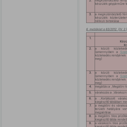
2.
megkülönböztető fény
készülék gépjárműre tö
3.
a megkülönböztető fén
készülék közterület
nélküli birtoklása
6. melléklet a 63/2012. (IV. 2
1.
Közú
k
2.
a közúti közleked
(amennyiben a
Szab
közlekedés rendjének 
meg)
3.
a közúti közleked
(amennyiben a
Szab
közlekedés rendjének 
meg)
4.
megállás a „Megállni til
5.
várakozás a „Várakozni 
6.
a „Korlátozott várak
kiegészítő táblában me
7.
a megállni és várakozn
területi hatályára vo
megsértése
8.
a megállni tilos jelző
kiegészítő tábla rend
9.
a várakozni tilos jelző
kiegészítő tábla rend