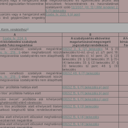
jelzést vagy a hangjelzést adó
a megkülönböztető és figyelmeztető jelzést adó
rténő jogosulatlan felszerelése
készülékek felszerelésének és használatának
szabályairól szóló
12/2007. (III. 13.) IRM rendelet 2.
§ (1) bekezdés
yjelzés vagy a hangjelzést adó
Szabs. tv. 223. § b) pont
en lévő gépjárműben engedély
11
.) Korm. rendelethez
A
B
Szabs. tv. 224. §
A szabálysértés elkövetési
A h
ti közlekedési szabályok
magatartásával megszegett
bírs
isebb fokú megsértése
jogszabályi rendelkezés
fo
ésre vonatkozó szabályok megsértése
KRESZ 3. § (2) bekezdés
; 14. § (1)
s. tv. 219. §
-ában meghatározott közúti
bekezdés h)–m), o)–u), y), z/1. pont; 18.
megzavarása szabálysértés nem állapítható
§ (1) bekezdés c), k) pont; 25. § (2)
bekezdés; 29. § (2) bekezdés; 31. § (1)–
(4) bekezdés; 33. § (2) bekezdés; 37. §
(3) bekezdés b) pont; 48. § (9)
bekezdés
ésre vonatkozó szabályok megsértése
KRESZ 48. § (7) bekezdés
s. tv. 219. §
-ában meghatározott közúti
megzavarása szabálysértés nem állapítható
os” jelzőtábla hatálya alatt
KRESZ 15. § (1) bekezdés a) pont
tilos” jelzőtábla hatálya alatt
KRESZ 15. § (1) bekezdés b) pont
ozási övezet” jelzőtábla alá kihelyezett
KRESZ 15. § (1) bekezdés c) pont
ghatározottól eltérő várakozás
i tilos jelzőtáblák alatt elhelyezett tilalom
KRESZ 15. § (3) bekezdés
natkozó kiegészítő tábla rendelkezéseinek
tábla alatt elhelyezett időszakot meghatározó
KRESZ 15. § (4) bekezdés
elkezéseinek megsértése
tábla alatt elhelyezett időszakot meghatározó
KRESZ 15. § (4) bekezdés
elkezéseinek megsértése