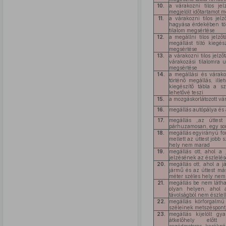
10.
a várakozni tilos jel
megjelölt időtartamot 
11.
a várakozni tilos jelz
hagyása érdekében tör
tilalom megsértése
12.
a megállni tilos jelző
megállást tiltó kiegés
megsértése
13.
a várakozni tilos jelző
várakozási tilalomra 
megsértése
14.
a megállási és várakoz
történő megállás, ille
kiegészítő tábla a sz
lehetővé teszi
15.
a mozgáskorlátozott vá
16.
megállás autópálya és a
17.
megállás „az úttest
párhuzamosan, egy so
18.
megállás egyirányú for
mellett az úttest jobb
hely nem marad
19.
megállás ott, ahol a
jelzésének az észlelé
20.
megállás ott, ahol a 
jármű és az úttest má
méter széles hely ne
21.
megállás be nem láth
olyan helyen, ahol 
távolságból nem észlel
22.
megállás körforgalmú
széleinek metszéspontj
23.
megállás kijelölt gy
átkelőhely előtt s