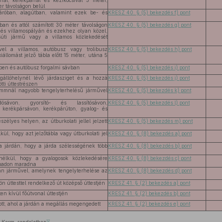
ral, kerékpárral és kézikocsival 5 méter,
r távolságon belül
járóban, alagútban, valamint ezek be- és
KRESZ 40. § (5) bekezdés f) pont
óban és attól számított 30 méter távolságon
KRESZ 40. § (5) bekezdés g) pont
i és villamospályán és ezekhez olyan közel,
ti jármű vagy a villamos közlekedését
el a villamos, autóbusz vagy trolibusz
KRESZ 40. § (5) bekezdés h) pont
iállomást jelző tábla előtt 15 méter, utána 5
ben és autóbusz forgalmi sávban
KRESZ 40. § (5) bekezdés i) pont
gállóhelynél lévő járdasziget és a hozzá
KRESZ 40. § (5) bekezdés j) pont
tti úttestrészen
ammnál nagyobb tengelyterhelésű járművel
KRESZ 40. § (5) bekezdés k) pont
dósávon, gyorsító- és lassítósávon,
KRESZ 40. § (5) bekezdés l) pont
t kerékpársávon, kerékpárúton, gyalog- és
zélyes helyen, az útburkolati jellel jelzett
KRESZ 40. § (5) bekezdés m) pont
kül, hogy azt jelzőtábla vagy útburkolati jel
KRESZ 40. § (8) bekezdés a) pont
a járdán, hogy a járda szélességének több
KRESZ 40. § (8) bekezdés b) pont
nélkül, hogy a gyalogosok közlekedésére
KRESZ 40. § (8) bekezdés c) pont
abadon maradna
an járművel, amelynek tengelyterhelése az
KRESZ 40. § (8) bekezdés d) pont
a
n úttesttel rendelkező út középső úttestjén
KRESZ 41. § (2) bekezdés a) pont
ten kívül főútvonal úttestjén
KRESZ 41. § (2) bekezdés b) pont
ott, ahol a járdán a megállás megengedett
KRESZ 41. § (2) bekezdés e) pont
12