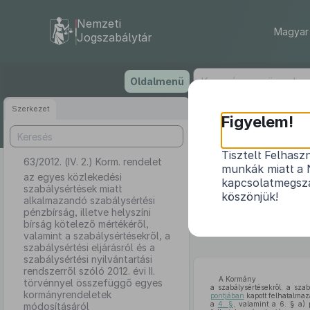
Nemzeti
Magyar 
Jogszabálytár
Ugrás
Oldalmenü
a
tartalomra
Szerkezet
Figyelem!
Tisztelt Felhasz
63/2012. (IV. 2.) Korm. rendelet
az egyes k
munkák miatt a 
pénzbírs
az egyes közlekedési
kapcsolatmegsza
szabálysértések miatt
szabálysértések
köszönjük!
alkalmazandó szabálysértési
rendszerről s
pénzbírság, illetve helyszíni
bírság kötelező mértékéről,
valamint a szabálysértésekről, a
szabálysértési eljárásról és a
szabálysértési nyilvántartási
rendszerről szóló 2012. évi II.
A Kormány
törvénnyel összefüggő egyes
a szabálysértésekről, a szab
kormányrendeletek
pontjában
kapott felhatalmaz
a
4. §
, valamint a 6. § a) 
módosításáról