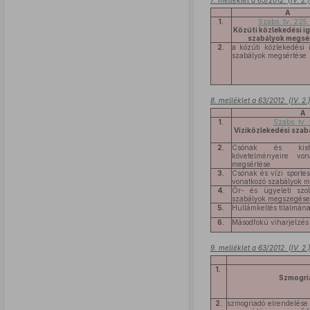
7. melléklet a 63/2012. (IV. 2
A
1.
Szabs. tv. 225.
Közúti közlekedési i
szabályok megsé
2.
a közúti közlekedési 
szabályok megsértése
8. melléklet a 63/2012. (IV. 2
A
1.
Szabs. tv.
Víziközlekedési sza
2.
Csónak és kisha
követelményeire von
megsértése
3.
Csónak és vízi sporte
vonatkozó szabályok 
4.
Őr- és ügyeleti szol
szabályok megszegése
5.
Hullámkeltés tilalmá
6.
Másodfokú viharjelzés
9. melléklet a 63/2012. (IV. 2
1.
Szmogri
2.
szmogriadó elrendelése