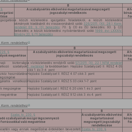
.) Korm. rendelethez
B
 §
A szabálysértés elkövetési magatartásával megszegett
A h
gazgatási
jogszabályi rendelkezés
bírs
rtése
fo
igazgatási
a közúti közlekedési igazgatási feladatokról, a közúti közlekedési
okmányok kiadásáról és visszavonásáról szóló
326/2011. (XII. 28.) Korm.
rendelet 69. § (3) bekezdés
; 70. § (3) és (5) bekezdés; 93. § (2)
bekezdés; a közúti közlekedési nyilvántartásról szóló
1999. évi LXXXIV.
törvény 33. § (1) bekezdés
13
.) Korm. rendelethez
B
 226. §
A szabálysértés elkövetési magatartásával megszegett
A h
bályok megsértése
jogszabályi rendelkezés
bírs
fo
jó biztonsági
a víziközlekedés rendjéről szóló
57/2011. (XI. 22.) NFM rendelet
atkozó szabályok
1. melléklet
(a továbbiakban: Hajózási Szabályzat) II. RÉSZ 4.05
cikk 1. és 3–4. pont
szköz használatára
Hajózási Szabályzat II. RÉSZ 4.07 cikk 3. pont
megszegése
gálatra vonatkozó
Hajózási Szabályzat II. RÉSZ 5.03 cikk 1–7. pont
nak megszegése
Hajózási Szabályzat I. RÉSZ 6.20 cikk 1. és 3. pont
 megsértése
Hajózási Szabályzat II. RÉSZ 9.12 cikk 3. és 4. pont
14
.) Korm. rendelethez
A
B
Szabs. tv. 230. §
A szabálysértés elkövetési
A h
adó szabályainak mozgó légszennyező
magatartásával
bírs
forrássokkal való megsértése
megszegett jogszabályi
fo
rendelkezése
 esetén vagy annak megelőzése érdekében bevezetett,
Szabs. tv. 230. §