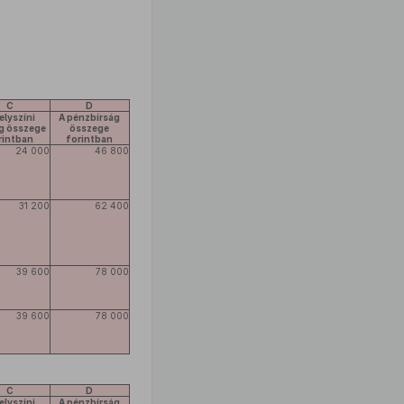
C
D
elyszíni
A pénzbírság
ág összege
összege
rintban
forintban
24 000
46 800
31 200
62 400
39 600
78 000
39 600
78 000
C
D
elyszíni
A pénzbírság