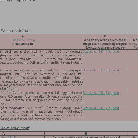
6
.) Korm. rendelethez
A
B
Szabs. tv. 217. §
A szabálysértés elkövetési
A h
Ittas vezetés
magatartásával megszegett
bírs
jogszabályi rendelkezés
fo
vet, gépi meghajtású vízi járművet, úszó munkagépet,
Szabs. tv. 217. § a) pont
hajtású vízi járművet vezetőnél a szeszes ital
zó alkohol mértéke 0,30 gramm/liter véralkohol-
légzett levegőben a 0,15 milligramm/litert nem haladja
vet, gépi meghajtású vízi járművet, úszó munkagépet,
Szabs. tv. 217. § a) pont
hajtású vízi járművet vezetőnél a szeszes ital
 alkohol mértéke 0,30 gramm/liter véralkohol-, illetve
 levegőalkohol-koncentrációnál magasabb értéket
al fogyasztásából származó alkohol van, amennyiben
elekménynek
zi járművet vezetőnél a szeszes ital fogyasztásából
Szabs. tv. 217. § a) pont
ke a 0,5 gramm/liter véralkohol-koncentrációt vagy a
,25 milligramm/litert meghaladja, feltéve, ha az nem
ynek
, gépi meghajtású vízi jármű, úszó munkagép, illetve
Szabs. tv. 217. § b) pont
galom elől el nem zárt magánúton gépi meghajtású
lyan személynek történő átengedése, akinek a
tal fogyasztásából származó alkohol van
7
.) Korm. rendelethez
A
B
 tv. 218. §
A szabálysértés elkövetési magatartásával
A h