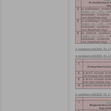
Az elsőbbség és 
meg
2.
az elsőbbségre vonatk
Szabs. tv. 219. §
-
közlekedés rendjének
nem állapítható meg)
3.
az elsőbbségre vonatk
Szabs. tv. 219. §
-
közlekedés rendjének
nem állapítható meg)
4.
az előzésre vonatkoz
Szabs. tv. 219. §
-
közlekedés rendjének
nem állapítható meg)
3. melléklet a 63/2012. (IV. 2
4. melléklet a 63/2012. (IV. 2
1.
Érvénytelen hatósá
2.
a jármű műszaki érvén
hat hónapot nem hala
3.
a jármű műszaki érvén
évet nem haladta meg
4.
a jármű műszaki érvény
5. melléklet a 63/2012. (IV. 2
1.
Sza
Megkülönböztető
kapcsola