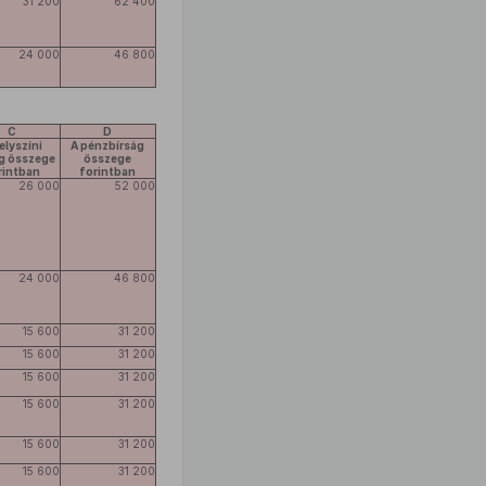
31 200
62 400
24 000
46 800
C
D
elyszíni
A pénzbírság
ág összege
összege
rintban
forintban
26 000
52 000
24 000
46 800
15 600
31 200
15 600
31 200
15 600
31 200
15 600
31 200
15 600
31 200
15 600
31 200