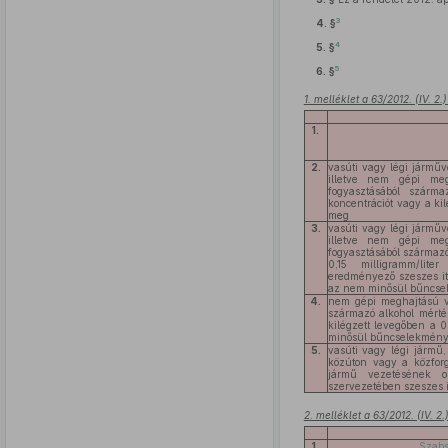
3
4. §
4
5. §
5
6. §
1. melléklet a 63/2012. (IV. 2
1.
2.
vasúti vagy légi jármű
illetve nem gépi meg
fogyasztásából szárma
koncentrációt vagy a ki
meg
3.
vasúti vagy légi jármű
illetve nem gépi meg
fogyasztásából származó
0,15 milligramm/liter
eredményező szeszes it
az nem minősül bűncs
4.
nem gépi meghajtású ví
származó alkohol mérté
kilégzett levegőben a 0
minősül bűncselekmén
5.
vasúti vagy légi jármű
közúton vagy a közfor
jármű vezetésének o
szervezetében szeszes i
2. melléklet a 63/2012. (IV. 2
1.
Szabs.