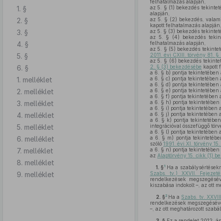
felhatalmazás alapján,
1. §
az 5. § (1) bekezdés tekinte
alapján,
2. §
az 5. § (2) bekezdés, valami
kapott felhatalmazás alapján
3. §
az 5. § (3) bekezdés tekinte
az 5. § (4) bekezdés tekin
4. §
felhatalmazás alapján,
az 5. § (5) bekezdés tekint
5. §
2011. évi CXIII. törvény 81. §
az 5. § (6) bekezdés tekinte
6. §
2. § (3) bekezdésébe
kapott 
a 6. § b) pontja tekintetében
1. melléklet
a 6. § c) pontja tekintetébe
a 6. § d) pontja tekintetében
2. melléklet
a 6. § e) pontja tekintetében
a 6. § f) pontja tekintetében 
3. melléklet
a 6. § h) pontja tekintetében
a 6. § i) pontja tekintetében 
4. melléklet
a 6. § j) pontja tekintetében 
a 6. § k) pontja tekintetébe
5. melléklet
integrációval összefüggő tör
a 6. § l) pontja tekintetében
6. melléklet
a 6. § m) pontja tekintetéb
szóló
1991. évi XI. törvény 15
7. melléklet
a 6. § n) pontja tekintetében
az
Alaptörvény 15. cikk (1) 
8. melléklet
1
1. §
Ha a szabálysértésekrő
9. melléklet
Szabs. tv.) XXVII. Fejezet
rendelkezések megszegésév
kiszabása indokolt –, az ott 
2
2. §
Ha a
Szabs. tv. XXVII
rendelkezések megszegésével
–, az ott meghatározott szabá
3. §
Ez a rendelet 2012. ápr