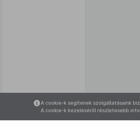
Az oldalmenübe visszatéréshez
A cookie-k segítenek szolgáltatásaink bi
használhatja az
ALT + S
billentyűket.
A cookie-k kezeléséről részletesebb inf