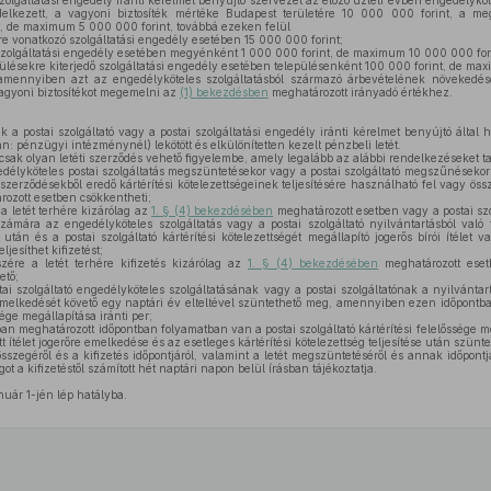
lgáltatási engedély iránti kérelmet benyújtó szervezet az előző üzleti évben engedélyköt
delkezett, a vagyoni biztosíték mértéke Budapest területére 10 000 000 forint, a meg
t, de maximum 5 000 000 forint, továbbá ezeken felül
ére vonatkozó szolgáltatási engedély esetében 15 000 000 forint;
szolgáltatási engedély esetében megyénként 1 000 000 forint, de maximum 10 000 000 for
lésekre kiterjedő szolgáltatási engedély esetében településenként 100 000 forint, de max
 amennyiben azt az engedélyköteles szolgáltatásból származó árbevételének növekedése
agyoni biztosítékot megemelni az
(1) bekezdésben
meghatározott irányadó értékhez.
k a postai szolgáltató vagy a postai szolgáltatási engedély iránti kérelmet benyújtó által
n: pénzügyi intézménynél) lekötött és elkülönítetten kezelt pénzbeli letét.
csak olyan letéti szerződés vehető figyelembe, amely legalább az alábbi rendelkezéseket t
edélyköteles postai szolgáltatás megszüntetésekor vagy a postai szolgáltató megszűnésekor 
i szerződésekből eredő kártérítési kötelezettségeinek teljesítésére használható fel vagy öss
ozott esetben csökkentheti;
 letét terhére kizárólag az
1. § (4) bekezdésében
meghatározott esetben vagy a postai szo
 számára az engedélyköteles szolgáltatás vagy a postai szolgáltató nyilvántartásból való 
után és a postai szolgáltató kártérítési kötelezettségét megállapító jogerős bírói ítélet v
jesíthet kifizetést;
szére a letét terhére kifizetés kizárólag az
1. § (4) bekezdésében
meghatározott eset
ető;
tai szolgáltató engedélyköteles szolgáltatásának vagy a postai szolgáltatónak a nyilvántart
emelkedését követő egy naptári év elteltével szüntethető meg, amennyiben ezen időpontba
sége megállapítása iránti per;
an meghatározott időpontban folyamatban van a postai szolgáltató kártérítési felelőssége megá
ítélet jogerőre emelkedése és az esetleges kártérítési kötelezettség teljesítése után szünt
s összegéről és a kifizetés időpontjáról, valamint a letét megszüntetéséről és annak időpon
got a kifizetéstől számított hét naptári napon belül írásban tájékoztatja.
nuár 1-jén lép hatályba.