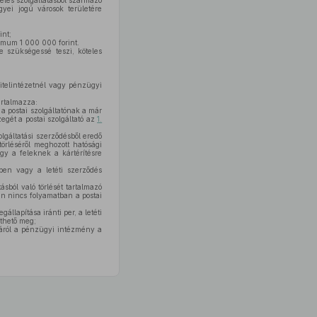
eles szolgáltatásból származó
yei jogú városok területére
int;
imum 1 000 000 forint.
 szükségessé teszi, köteles
 hitelintézetnél vagy pénzügyi
artalmazza:
a postai szolgáltatónak a már
zegét a postai szolgáltató az
1.
lgáltatási szerződésből eredő
törléséről meghozott hatósági
agy a feleknek a kártérítésre
ben vagy a letéti szerződés
ásból való törlését tartalmazó
n nincs folyamatban a postai
llapítása iránti per, a letéti
ethető meg;
tjáról a pénzügyi intézmény a