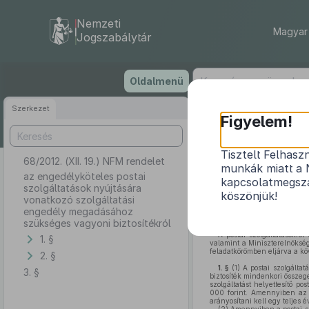
Nemzeti
Magyar 
Jogszabálytár
Ugrás
Oldalmenü
a
tartalomra
Szerkezet
Figyelem!
Tisztelt Felhasz
68/2012. (XII. 19.) NFM rendelet
az engedélykö
munkák miatt a 
en
az engedélyköteles postai
kapcsolatmegsza
szolgáltatások nyújtására
köszönjük!
vonatkozó szolgáltatási
engedély megadásához
szükséges vagyoni biztosítékról
A postai szolgáltatásokról
1. §
valamint a Miniszterelnökség
feladatkörömben eljárva a kö
2. §
1. §
(1)
A postai szolgáltat
3. §
biztosíték mindenkori összeg
szolgáltatást helyettesítő p
000 forint. Amennyiben az e
arányosítani kell egy teljes 