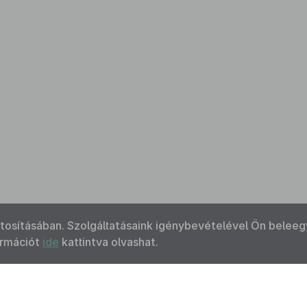
ztosításában. Szolgáltatásaink igénybevételével Ön beleeg
ormációt
ide
kattintva olvashat.