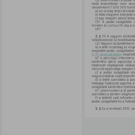
(2)
Amennyiben a postai szo
nettó árbevétellel nem ren
városonként 1 000 000 forin
a)
az ország teljes terület
b)
több megyére kiterjedő 
c)
egy megyén belüli telepü
1
(3)
A postai szolgáltató,
minden év június 30-áig a v
2
(4)
2. §
(1)
A vagyoni biztosíté
vállalkozásnál (a továbbiakba
(2)
Vagyoni biztosítékként 
a)
a letét kizárólag az eng
megkötött postai szolgáltatás
§ (4) bekezdésében
meghatár
3
b)
a pénzügyi intézmény a
kártérítési igény jogosultja
határozat véglegessé válása 
irányuló egyezsége alapján tel
c)
a postai szolgáltató ré
megszüntetése miatt teljesíth
d)
a letéti szerződés a pos
hatósági határozat jogerőre 
szolgáltató kártérítési felelős
4
e)
amennyiben a
d)
pontb
szerződés a perben meghozott 
f)
a letétről való kifizeté
postai szolgáltatót és a hatósá
3. §
Ez a rendelet 2013. ja