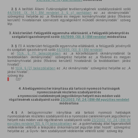
2. §
A belföldi Állami Futárszolgálat tevékenységének szabályozásáról szóló
44/1998. (X. 14.) BM rendelet 3. §
c)
pontjában
az „az okmányirodák”
szövegrész helyébe az „a fővárosi és megyei kormányhivatal járási (fővárosi
kerületi) hivatalainak szervezeti egységeiként működő okmányirodák” szöveg
lép.
3.
A közterület-felügyelők egyenruha-ellátásáról, a felügyelői jelvényről és
szolgálati igazolványról szóló
46/1999. (XII. 8.) BM rendelet
módosítása
3. §
(1)
A közterület-felügyelők egyenruha-ellátásáról, a felügyelői jelvényről
és szolgálati igazolványról szóló
46/1999. (XII. 8.) BM rendelet
a)
10/A. § (1) bekezdésében
az „a körzetközponti okmányirodánál (a
továbbiakban: okmányiroda)” szövegrész helyébe az „a fővárosi és megyei
kormányhivatal járási (fővárosi kerületi) hivatalánál (a továbbiakban: járási
hivatal)”,
b)
10/A. § (2) bekezdésében
az „Az okmányiroda” szövegrész helyébe az „A
járási hivatal”,
szöveg lép.
2
(2)
4.
A belügyminiszter irányítása alá tartozó nyomozó hatóságok
nyomozásának részletes szabályairól és
a nyomozási cselekmények jegyzőkönyv helyett más módon való
rögzítésének szabályairól szóló
23/2003. (VI. 24.) BM–IM együttes rendelet
módosítása
4. §
A belügyminiszter irányítása alá tartozó nyomozó hatóságok
nyomozásának részletes szabályairól és a nyomozási cselekmények jegyzőkönyv
helyett más módon való rögzítésének szabályairól szóló
23/2003. (VI. 24.) BM–IM
együttes rendelet 155. § (1) bekezdésében
az „a gyámhatóság által foganatosított
védelembe vételről a települési önkormányzat jegyzője által hozott” szövegrész
helyébe az „a Gyvtv.-ben szabályozott védelembe vételről szóló” szöveg lép.