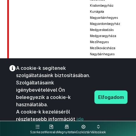
Kisdombegyház
Kunágota
Magyarbánhegyes
Magyardombegyház
Medgyesbodzás
Medgyesegyháza
Mezőhegyes
Mezőkovácsháza
Nagybánhegyes
Nagykamarás
Nagyszénás
A cookie-k segítenek
Orosháza
szolgáltatásaink biztosításában.
Pusztaföldvár
Szolgáltatásaink
Pusztaottlaka
igénybevételével Ön
Tótkomlós
beleegyezik a cookie-k
Elfogadom
Végegyháza
Szeghalom
Békésszentandrás
használatába.
Bucsa
A cookie-k kezeléséről
Csabacsűd
részletesebb információt
ide
Csárdaszállás
kattintva olvashat.
Dévaványa
Szerkezet
Keresés
Megnyitottak
Eszköztár
Változások
Ecsegfalva