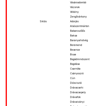
Vásárosdombó
Vázsnok
Vékény
Zengővárkony
Siklós
Adorjás
Alsószentmárton
Babarcszőlős
Baksa
Baranyahidvég
Beremend
Besence
Bisse
Bogádmindszent
Bogdása
Csarnóta
Csányoszró
Cún
Diósviszló
Drávacsehi
Drávacsepely
Drávafok
Drávaiványi