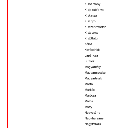
Kisharsány
Kisjakabfalva
Kiskassa
Kislippó
Kisszentmárton
Kistapolca
Kistótfalu
Kórós
Kovácshida
Lapáncsa
Lúzsok
Magyarbóly
Magyarmecske
Magyartelek
Márfa
Markóc
Marócsa
Márok
Matty
Nagycsány
Nagyharsány
Nagytótfalu