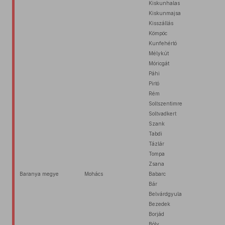
Kiskunhalas
Kiskunmajsa
Kisszállás
Kömpöc
Kunfehértó
Mélykút
Móricgát
Páhi
Pirtó
Rém
Soltszentimre
Soltvadkert
Szank
Tabdi
Tázlár
Tompa
Zsana
Baranya megye
Mohács
Babarc
Bár
Belvárdgyula
Bezedek
Borjád
Bóly