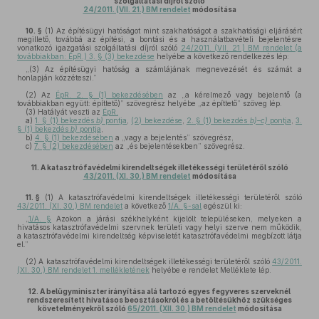
szolgáltatási díjról szóló
24/2011. (VII. 21.) BM rendelet
módosítása
10. §
(1)
Az építésügyi hatóságot mint szakhatóságot a szakhatósági eljárásért
megillető, továbbá az építési, a bontási és a használatbavételi bejelentésre
vonatkozó igazgatási szolgáltatási díjról szóló
24/2011. (VII. 21.) BM rendelet (a
továbbiakban: ÉpR.) 3. § (3) bekezdése
helyébe a következő rendelkezés lép:
„(3) Az építésügyi hatóság a számlájának megnevezését és számát a
honlapján közzéteszi.”
(2)
Az
ÉpR. 2. § (1) bekezdésében
az „a kérelmező vagy bejelentő (a
továbbiakban együtt: építtető)” szövegrész helyébe „az építtető” szöveg lép.
(3)
Hatályát veszti az
ÉpR.
a)
1. § (1) bekezdés
b)
pontja
,
(2) bekezdése
,
2. § (1) bekezdés
b)–c)
pontja
,
3.
§ (1) bekezdés
b)
pontja
,
b)
4. § (1) bekezdésében
a „vagy a bejelentés” szövegrész,
c)
7. § (2) bekezdésében
az „és bejelentésekben” szövegrész.
11.
A katasztrófavédelmi kirendeltségek illetékességi területéről szóló
43/2011. (XI. 30.) BM rendelet
módosítása
11. §
(1)
A katasztrófavédelmi kirendeltségek illetékességi területéről szóló
43/2011. (XI. 30.) BM rendelet
a következő
1/A. §-sal
egészül ki:
„
1/A. §
Azokon a járási székhelyként kijelölt településeken, melyeken a
hivatásos katasztrófavédelmi szervnek területi vagy helyi szerve nem működik,
a katasztrófavédelmi kirendeltség képviseletét katasztrófavédelmi megbízott látja
el.”
(2)
A katasztrófavédelmi kirendeltségek illetékességi területéről szóló
43/2011.
(XI. 30.) BM rendelet 1. mellékletének
helyébe e rendelet Melléklete lép.
12.
A belügyminiszter irányítása alá tartozó egyes fegyveres szerveknél
rendszeresített hivatásos beosztásokról és a betöltésükhöz szükséges
követelményekről szóló
65/2011. (XII. 30.) BM rendelet
módosítása