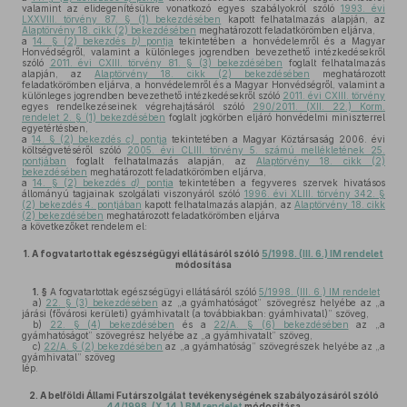
valamint az elidegenítésükre vonatkozó egyes szabályokról szóló
1993. évi
LXXVIII. törvény 87. § (1) bekezdésében
kapott felhatalmazás alapján, az
Alaptörvény 18. cikk (2) bekezdésében
meghatározott feladatkörömben eljárva,
a
14. § (2) bekezdés
b)
pontja
tekintetében a honvédelemről és a Magyar
Honvédségről, valamint a különleges jogrendben bevezethető intézkedésekről
szóló
2011. évi CXIII. törvény 81. § (3) bekezdésében
foglalt felhatalmazás
alapján, az
Alaptörvény 18. cikk (2) bekezdésében
meghatározott
feladatkörömben eljárva, a honvédelemről és a Magyar Honvédségről, valamint a
különleges jogrendben bevezethető intézkedésekről szóló
2011. évi CXIII. törvény
egyes rendelkezéseinek végrehajtásáról szóló
290/2011. (XII. 22.) Korm.
rendelet 2. § (1) bekezdésében
foglalt jogkörben eljáró honvédelmi miniszterrel
egyetértésben,
a
14. § (2) bekezdés
c)
pontja
tekintetében a Magyar Köztársaság 2006. évi
költségvetéséről szóló
2005. évi CLIII. törvény 5. számú mellékletének 25.
pontjában
foglalt felhatalmazás alapján, az
Alaptörvény 18. cikk (2)
bekezdésében
meghatározott feladatkörömben eljárva,
a
14. § (2) bekezdés
d)
pontja
tekintetében a fegyveres szervek hivatásos
állományú tagjainak szolgálati viszonyáról szóló
1996. évi XLIII. törvény 342. §
(2) bekezdés 4. pontjában
kapott felhatalmazás alapján, az
Alaptörvény 18. cikk
(2) bekezdésében
meghatározott feladatkörömben eljárva
a következőket rendelem el:
1.
A fogvatartottak egészségügyi ellátásáról szóló
5/1998. (III. 6.) IM rendelet
módosítása
1. §
A fogvatartottak egészségügyi ellátásáról szóló
5/1998. (III. 6.) IM rendelet
a)
22. § (3) bekezdésében
az „a gyámhatóságot” szövegrész helyébe az „a
járási (fővárosi kerületi) gyámhivatalt (a továbbiakban: gyámhivatal)” szöveg,
b)
22. § (4) bekezdésében
és a
22/A. § (6) bekezdésében
az „a
gyámhatóságot” szövegrész helyébe az „a gyámhivatalt” szöveg,
c)
22/A. § (2) bekezdésében
az „a gyámhatóság” szövegrészek helyébe az „a
gyámhivatal” szöveg
lép.
2.
A belföldi Állami Futárszolgálat tevékenységének szabályozásáról szóló
44/1998. (X. 14.) BM rendelet
módosítása