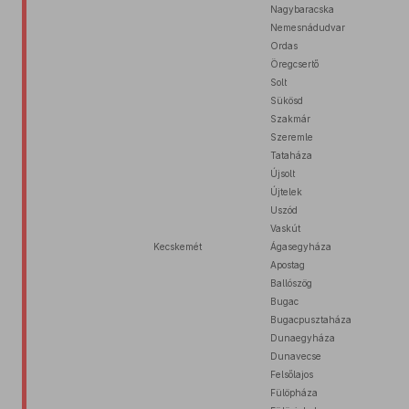
Nagybaracska
Nemesnádudvar
Ordas
Öregcsertő
Solt
Sükösd
Szakmár
Szeremle
Tataháza
Újsolt
Újtelek
Uszód
Vaskút
Kecskemét
Ágasegyháza
Apostag
Ballószög
Bugac
Bugacpusztaháza
Dunaegyháza
Dunavecse
Felsőlajos
Fülöpháza