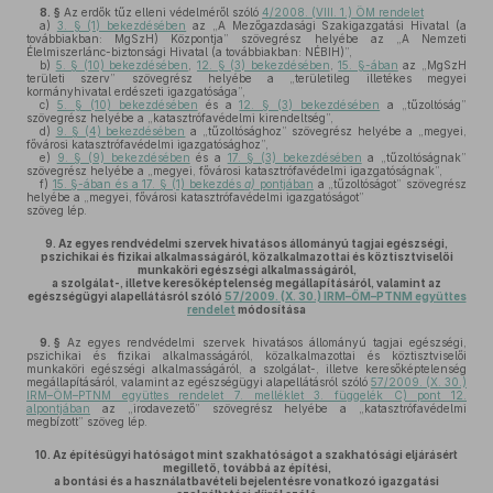
8. §
Az erdők tűz elleni védelméről szóló
4/2008. (VIII. 1.) ÖM rendelet
a)
3. § (1) bekezdésében
az „A Mezőgazdasági Szakigazgatási Hivatal (a
továbbiakban: MgSzH) Központja” szövegrész helyébe az „A Nemzeti
Élelmiszerlánc-biztonsági Hivatal (a továbbiakban: NÉBIH)”,
b)
5. § (10) bekezdésében
,
12. § (3) bekezdésében
,
15. §-ában
az „MgSzH
területi szerv” szövegrész helyébe a „területileg illetékes megyei
kormányhivatal erdészeti igazgatósága”,
c)
5. § (10) bekezdésében
és a
12. § (3) bekezdésében
a „tűzoltóság”
szövegrész helyébe a „katasztrófavédelmi kirendeltség”,
d)
9. § (4) bekezdésében
a „tűzoltósághoz” szövegrész helyébe a „megyei,
fővárosi katasztrófavédelmi igazgatósághoz”,
e)
9. § (9) bekezdésében
és a
17. § (3) bekezdésében
a „tűzoltóságnak”
szövegrész helyébe a „megyei, fővárosi katasztrófavédelmi igazgatóságnak”,
f)
15. §-ában és a 17. § (1) bekezdés
a)
pontjában
a „tűzoltóságot” szövegrész
helyébe a „megyei, fővárosi katasztrófavédelmi igazgatóságot”
szöveg lép.
9.
Az egyes rendvédelmi szervek hivatásos állományú tagjai egészségi,
pszichikai és fizikai alkalmasságáról, közalkalmazottai és köztisztviselői
munkaköri egészségi alkalmasságáról,
a szolgálat-, illetve keresőképtelenség megállapításáról, valamint az
egészségügyi alapellátásról szóló
57/2009. (X. 30.) IRM–ÖM–PTNM együttes
rendelet
módosítása
9. §
Az egyes rendvédelmi szervek hivatásos állományú tagjai egészségi,
pszichikai és fizikai alkalmasságáról, közalkalmazottai és köztisztviselői
munkaköri egészségi alkalmasságáról, a szolgálat-, illetve keresőképtelenség
megállapításáról, valamint az egészségügyi alapellátásról szóló
57/2009. (X. 30.)
IRM–ÖM–PTNM együttes rendelet 7. melléklet 3. függelék C) pont 12.
alpontjában
az „irodavezető” szövegrész helyébe a „katasztrófavédelmi
megbízott” szöveg lép.
10.
Az építésügyi hatóságot mint szakhatóságot a szakhatósági eljárásért
megillető, továbbá az építési,
a bontási és a használatbavételi bejelentésre vonatkozó igazgatási