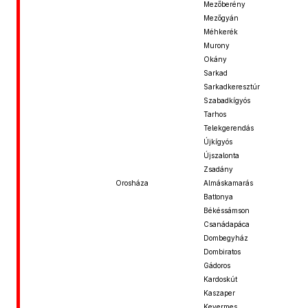
Mezőberény
Mezőgyán
Méhkerék
Murony
Okány
Sarkad
Sarkadkeresztúr
Szabadkígyós
Tarhos
Telekgerendás
Újkígyós
Újszalonta
Zsadány
Orosháza
Almáskamarás
Battonya
Békéssámson
Csanádapáca
Dombegyház
Dombiratos
Gádoros
Kardoskút
Kaszaper
Kevermes