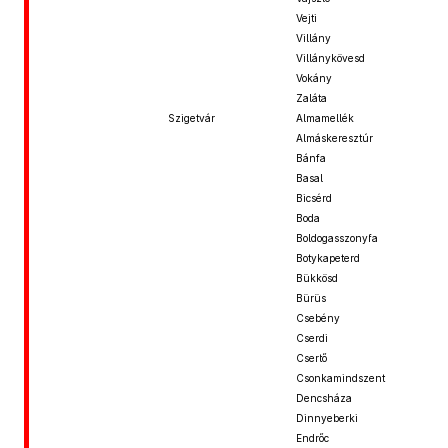
Vejti
Villány
Villánykövesd
Vokány
Zaláta
Szigetvár
Almamellék
Almáskeresztúr
Bánfa
Basal
Bicsérd
Boda
Boldogasszonyfa
Botykapeterd
Bükkösd
Bürüs
Csebény
Cserdi
Csertő
Csonkamindszent
Dencsháza
Dinnyeberki
Endrőc