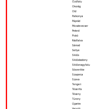
Ózdfalu
Okorág
Old
Palkonya
Páprád
Pécsdevecser
Peterd
Piskó
Rádfalva
Sámod
Sellye
Siklós
Siklósbodony
Siklósnagyfalu
Sósvertike
Szaporca
Szava
Tengeri
Tésenfa
Téseny
Túrony
Újpetre
Vajszló