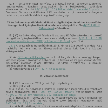
12. §
A belügyminiszter irányítása alá tartozó egyes fegyveres szerveknél
rendszeresített hivatásos beosztásokról és a betöltésükhöz szükséges
követelményekről szóló
65/2011. (XII. 30.) BM rendelet 1. melléklet 5. pontja
I.
Besorolási Osztály című táblázat 43C. mezőjében az „irodavezető” szövegrész
helyébe a „katasztrófavédelmi megbízott” szöveg lép.
13.
Az önkormányzati feladatellátást szolgáló fejlesztésekhez kapcsolódó
támogatások igénybevételének részletes szabályairól szóló
4/2012. (III. 1.)
BM rendelet
módosítása
13. §
(1)
Az önkormányzati feladatellátást szolgáló fejlesztésekhez kapcsolódó
támogatások igénybevételének részletes szabályairól szóló
4/2012. (III. 1.) BM
rendelet (a továbbiakban: ÖffR.) a következő 15. §-sal
egészül ki:
„
15. §
A támogatás felhasználásának 2013. június 30. a végső határideje. Az e
határidőig fel nem használt támogatásrészt vissza kell fizetni a központi
költségvetésbe.”
(2)
Az
ÖffR. 4. mellékletében
az „a területileg illetékes munkaügyi központ
kirendeltségével” szövegrész helyébe az „a fővárosi és megyei kormányhivatal
területileg illetékes járási (fővárosi kerületi) hivatalának munkaügyi
kirendeltségénél” szöveg lép.
(3)
Hatályát veszti az
ÖffR. 12. § (5) bekezdése
.
14.
Záró rendelkezések
14. §
(1)
Ez a rendelet 2013. január 1-jén lép hatályba.
(2)
Hatályát veszti
a)
a lakások és helyiségek bérletére, valamint elidegenítésükre vonatkozó
egyes szabályokról szóló
1993. évi LXXVIII. törvény
végrehajtásáról szóló
41/2000. (XII. 12.) BM rendelet 2. § (2) bekezdés
g)
pontja
,
b)
a honvédelmi felkészülés és az országmozgósítás egyes feladatainak
ellátásában részt vevő szervek részére szóló értesítési feladatokról szóló
39/2001. (XII. 22.) BM rendelet
,
c)
a többcélú kistérségi társulásokban részt vevő települési önkormányzatok