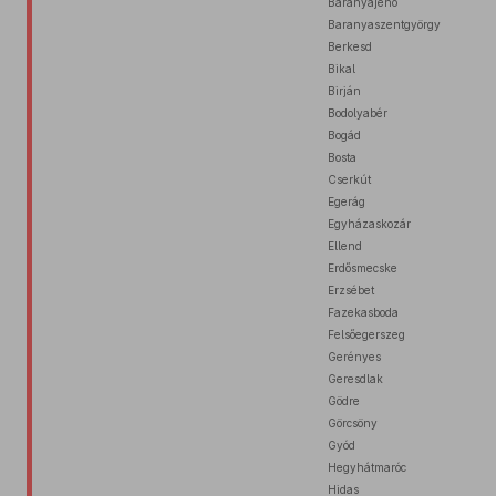
Baranyajenő
Baranyaszentgyörgy
Berkesd
Bikal
Birján
Bodolyabér
Bogád
Bosta
Cserkút
Egerág
Egyházaskozár
Ellend
Erdősmecske
Erzsébet
Fazekasboda
Felsőegerszeg
Gerényes
Geresdlak
Gödre
Görcsöny
Gyód
Hegyhátmaróc
Hidas