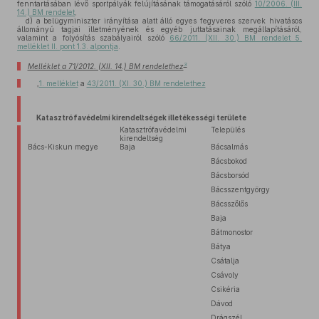
fenntartásában lévő sportpályák felújításának támogatásáról szóló
10/2006. (III.
14.) BM rendelet
,
d)
a belügyminiszter irányítása alatt álló egyes fegyveres szervek hivatásos
állományú tagjai illetményének és egyéb juttatásainak megállapításáról,
valamint a folyósítás szabályairól szóló
66/2011. (XII. 30.) BM rendelet 5.
melléklet II. pont 1.3. alpontja
.
3
Melléklet a 71/2012. (XII. 14.) BM rendelethez
„
1. melléklet
a
43/2011. (XI. 30.) BM rendelethez
Katasztrófavédelmi kirendeltségek illetékességi területe
Katasztrófavédelmi
Település
kirendeltség
Bács-Kiskun megye
Baja
Bácsalmás
Bácsbokod
Bácsborsód
Bácsszentgyörgy
Bácsszőlős
Baja
Bátmonostor
Bátya
Csátalja
Csávoly
Csikéria
Dávod
Drágszél