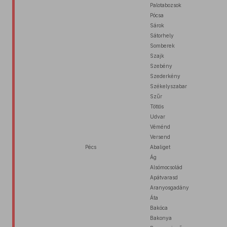
Palotabozsok
Pócsa
Sárok
Sátorhely
Somberek
Szajk
Szebény
Szederkény
Székelyszabar
Szűr
Töttös
Udvar
Véménd
Versend
Pécs
Abaliget
Ág
Alsómocsolád
Apátvarasd
Aranyosgadány
Áta
Bakóca
Bakonya