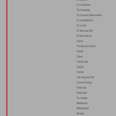
Dunafalva
Dunapataj
Dunaszentbenedek
Dunatetétlen
Dusnok
Érsekcsanád
Érsekhalma
Fajsz
Felsőszentiván
Foktő
Gara
Géderlak
Hajós
Harta
Hercegszántó
Homokmégy
Kalocsa
Katymár
Kunbaja
Madaras
Mátételke
Miske