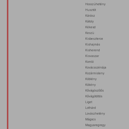
Hosszúhetény
Husztót
Kárász
Kátoly
Kékesd
Keszü
Kisbeszterce
Kishajmás
Kisherend
Kisvaszar
Komló
Kovácsszénája
Kozármisleny
Köblény
Kökény
Kővágószőlős
Kővágótöttös
Liget
Lothárd
Lovászhetény
Mágocs
Magyaregregy