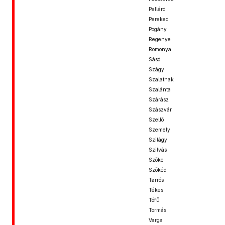
Pellérd
Pereked
Pogány
Regenye
Romonya
Sásd
Szágy
Szalatnak
Szalánta
Szárász
Szászvár
Szellő
Szemely
Szilágy
Szilvás
Szőke
Szőkéd
Tarrós
Tékes
Tófű
Tormás
Varga