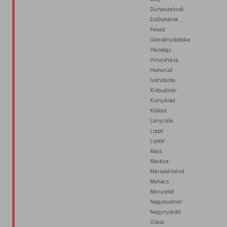
Dunaszekcső
Erdősmárok
Feked
Görcsönydoboka
Hásságy
Himesháza
Homorúd
Ivándárda
Kisbudmér
Kisnyárád
Kölked
Lánycsók
Lippó
Liptód
Majs
Maráza
Máriakéménd
Mohács
Monyoród
Nagybudmér
Nagynyárád
Olasz