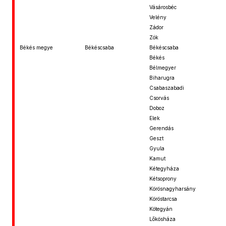
Vásárosbéc
Velény
Zádor
Zók
Békés megye
Békéscsaba
Békéscsaba
Békés
Bélmegyer
Biharugra
Csabaszabadi
Csorvás
Doboz
Elek
Gerendás
Geszt
Gyula
Kamut
Kétegyháza
Kétsoprony
Körösnagyharsány
Köröstarcsa
Kötegyán
Lőkösháza