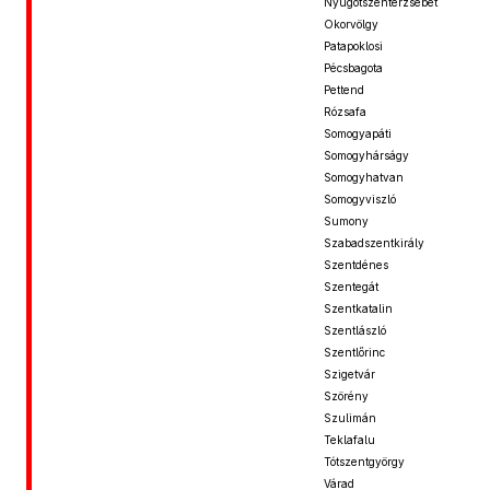
Nyugotszenterzsébet
Okorvölgy
Patapoklosi
Pécsbagota
Pettend
Rózsafa
Somogyapáti
Somogyhárságy
Somogyhatvan
Somogyviszló
Sumony
Szabadszentkirály
Szentdénes
Szentegát
Szentkatalin
Szentlászló
Szentlőrinc
Szigetvár
Szörény
Szulimán
Teklafalu
Tótszentgyörgy
Várad