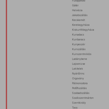
Fülöpjakab
Gátér
Helvécia
Jakabszállás
Kecskemét
Kerekegyháza
Kiskunfélegyháza
Kunadacs
Kunbaracs
Kunpeszér
Kunszállás
Kunszentmiklós
Ladánybene
Lajosmizse
Lakitelek
Nyárlőrinc
Orgovány
Pálmonostora
Petőfiszállás
Szabadszállás
Szalkszentmárton
Szentkirály
Tass