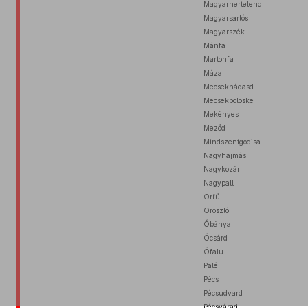
Magyarhertelend
Magyarsarlós
Magyarszék
Mánfa
Martonfa
Máza
Mecseknádasd
Mecsekpölöske
Mekényes
Meződ
Mindszentgodisa
Nagyhajmás
Nagykozár
Nagypall
Orfű
Oroszló
Óbánya
Ócsárd
Ófalu
Palé
Pécs
Pécsudvard
Pécsvárad