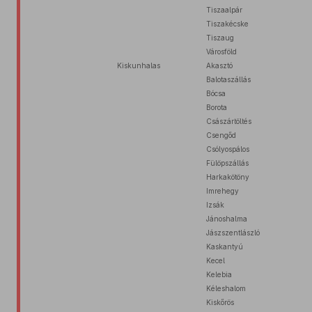
Tiszaalpár
Tiszakécske
Tiszaug
Városföld
Kiskunhalas
Akasztó
Balotaszállás
Bócsa
Borota
Császártöltés
Csengőd
Csólyospálos
Fülöpszállás
Harkakötöny
Imrehegy
Izsák
Jánoshalma
Jászszentlászló
Kaskantyú
Kecel
Kelebia
Kéleshalom
Kiskőrös