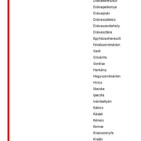
Drávakeresztúr
Drávapalkonya
Drávapiski
Drávaszabolcs
Drávaszerdahely
Drávasztára
Egyházasharaszti
Felsőszentmárton
Garé
Gilvánfa
Gordisa
Harkány
Hegyszentmárton
Hirics
Illocska
Ipacsfa
Ivánbattyán
Kákics
Kásád
Kémes
Kemse
Kisasszonyfa
Kisdér