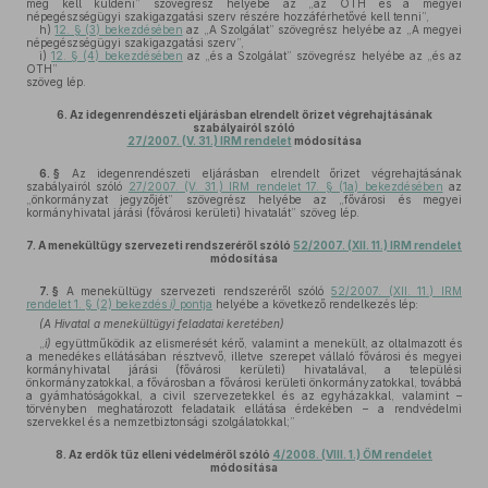
meg kell küldeni” szövegrész helyébe az „az OTH és a megyei
népegészségügyi szakigazgatási szerv részére hozzáférhetővé kell tenni”,
h)
12. § (3) bekezdésében
az „A Szolgálat” szövegrész helyébe az „A megyei
népegészségügyi szakigazgatási szerv”,
i)
12. § (4) bekezdésében
az „és a Szolgálat” szövegrész helyébe az „és az
OTH”
szöveg lép.
6.
Az idegenrendészeti eljárásban elrendelt őrizet végrehajtásának
szabályairól szóló
27/2007. (V. 31.) IRM rendelet
módosítása
6. §
Az idegenrendészeti eljárásban elrendelt őrizet végrehajtásának
szabályairól szóló
27/2007. (V. 31.) IRM rendelet 17. § (1a) bekezdésében
az
„önkormányzat jegyzőjét” szövegrész helyébe az „fővárosi és megyei
kormányhivatal járási (fővárosi kerületi) hivatalát” szöveg lép.
7.
A menekültügy szervezeti rendszeréről szóló
52/2007. (XII. 11.) IRM rendelet
módosítása
7. §
A menekültügy szervezeti rendszeréről szóló
52/2007. (XII. 11.) IRM
rendelet 1. § (2) bekezdés
i)
pontja
helyébe a következő rendelkezés lép:
(A Hivatal a menekültügyi feladatai keretében)
„
i)
együttműködik az elismerését kérő, valamint a menekült, az oltalmazott és
a menedékes ellátásában résztvevő, illetve szerepet vállaló fővárosi és megyei
kormányhivatal járási (fővárosi kerületi) hivatalával, a települési
önkormányzatokkal, a fővárosban a fővárosi kerületi önkormányzatokkal, továbbá
a gyámhatóságokkal, a civil szervezetekkel és az egyházakkal, valamint –
törvényben meghatározott feladataik ellátása érdekében – a rendvédelmi
szervekkel és a nemzetbiztonsági szolgálatokkal;”
8.
Az erdők tűz elleni védelméről szóló
4/2008. (VIII. 1.) ÖM rendelet
módosítása