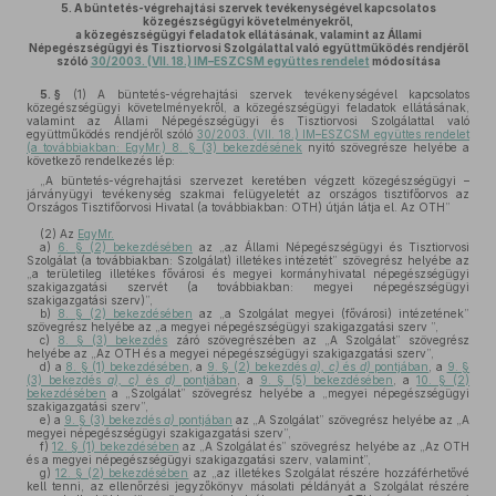
5.
A büntetés-végrehajtási szervek tevékenységével kapcsolatos
közegészségügyi követelményekről,
a közegészségügyi feladatok ellátásának, valamint az Állami
Népegészségügyi és Tisztiorvosi Szolgálattal való együttműködés rendjéről
szóló
30/2003. (VII. 18.) IM–ESZCSM együttes rendelet
módosítása
5. §
(1)
A büntetés-végrehajtási szervek tevékenységével kapcsolatos
közegészségügyi követelményekről, a közegészségügyi feladatok ellátásának,
valamint az Állami Népegészségügyi és Tisztiorvosi Szolgálattal való
együttműködés rendjéről szóló
30/2003. (VII. 18.) IM–ESZCSM együttes rendelet
(a továbbiakban: EgyMr.) 8. § (3) bekezdésének
nyitó szövegrésze helyébe a
következő rendelkezés lép:
„A büntetés-végrehajtási szervezet keretében végzett közegészségügyi –
járványügyi tevékenység szakmai felügyeletét az országos tisztifőorvos az
Országos Tisztifőorvosi Hivatal (a továbbiakban: OTH) útján látja el. Az OTH”
(2)
Az
EgyMr.
a)
6. § (2) bekezdésében
az „az Állami Népegészségügyi és Tisztiorvosi
Szolgálat (a továbbiakban: Szolgálat) illetékes intézetét” szövegrész helyébe az
„a területileg illetékes fővárosi és megyei kormányhivatal népegészségügyi
szakigazgatási szervét (a továbbiakban: megyei népegészségügyi
szakigazgatási szerv)”,
b)
8. § (2) bekezdésében
az „a Szolgálat megyei (fővárosi) intézetének”
szövegrész helyébe az „a megyei népegészségügyi szakigazgatási szerv ”,
c)
8. § (3) bekezdés
záró szövegrészében az „A Szolgálat” szövegrész
helyébe az „Az OTH és a megyei népegészségügyi szakigazgatási szerv”,
d)
a
8. § (1) bekezdésében
, a
9. § (2) bekezdés
a), c)
és
d)
pontjában
, a
9. §
(3) bekezdés
a), c)
és
d)
pontjában
, a
9. § (5) bekezdésében
, a
10. § (2)
bekezdésében
a „Szolgálat” szövegrész helyébe a „megyei népegészségügyi
szakigazgatási szerv”,
e)
a
9. § (3) bekezdés
a)
pontjában
az „A Szolgálat” szövegrész helyébe az „A
megyei népegészségügyi szakigazgatási szerv”,
f)
12. § (1) bekezdésében
az „A Szolgálat és” szövegrész helyébe az „Az OTH
és a megyei népegészségügyi szakigazgatási szerv, valamint”,
g)
12. § (2) bekezdésében
az „az illetékes Szolgálat részére hozzáférhetővé
kell tenni, az ellenőrzési jegyzőkönyv másolati példányát a Szolgálat részére