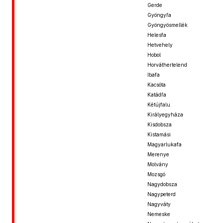
Gerde
Gyöngyfa
Gyöngyösmellék
Helesfa
Hetvehely
Hobol
Horváthertelend
Ibafa
Kacsóta
Katádfa
Kétújfalu
Királyegyháza
Kisdobsza
Kistamási
Magyarlukafa
Merenye
Molvány
Mozsgó
Nagydobsza
Nagypeterd
Nagyváty
Nemeske