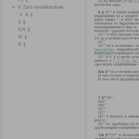
(2)
Az IdomSoft Zrt. az
(1)
elkülönítve végzi.
6. Záró rendelkezések
43
6. §
(1)
A kijelölt szolgá
8. §
megállapodás és a központi 
állása esetén – a NISZ Nem
9. §
Informatikai és Vagyonkezel
közszolgáltatásként látja el
9/A. §
keresztül – gyakorló miniszt
44
(2)
A NISZ Nemzeti Infok
10. §
Zrt. az e rendelet szerinti t
45
(3)
11. §
46
(4)
Az e rendeletben sze
bekezdésben
meghatározott
Adatközpont működéséről sz
47
(5)
A 4. § c) pontja vona
valamint a
7. § (1) és (1a
ügyintézési szolgáltatásokat 
48
6/A. §
Az e rendelet szer
a)
nem minősül a megfelelő
b)
nem vált ki jogszabályba
50
51
7. §
(1)
52
(1a)
53
(1b)
54
(2)
55
(3)
56
(4)
A Kormány a videotech
jelöli ki.
57
(5)
Az ügyfélkapu és rész
ügyfélszolgálat működtetőjéné
58
59
7/A. §
(1)
A kormányabla
vezetett minisztérium közpon