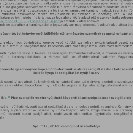
 (a továbbiakban: központi iratkezelő rendszer) a fővárosi és vármegyei kormányhivatalok
elt, a közigazgatás szervezéséért felelős miniszter irányítása alá tartozó feladatokkal összef
rendszerhez történő csatlakozásra a fővárosi és vármegyei kormányhivatalok és a járási (fővá
 miniszter hatáskörébe tartozó szakfeladatok tekintetében is lehetőség van. A köz
iratanyag tekintetében is tartalmazza legalább a közfeladatot ellátó szervek iratkezelésén
rm. rendelet 39. § (2) bekezdés a)–i) pont
ja szerinti iktatási adatokat.
endszer adataihoz a kormányablak a jogszabályban meghatározott feladatainak ellátása ér
us ügyintézést igénybe vevő, külföldön élő természetes személyek személyi nyilvántar
elektronikus ügyintézést igénybe vevő külföldi személyek nyilvántartását vezető s
ős minisztert, a szolgáltatáshoz kapcsolódó alkalmazásfejlesztési, alkalmazásüzemelteté
inti nyilvántartásba a fővárosi és vármegyei kormányhivataloknál, a fővárosi és várme
alainál, a kormányablakoknál, a Nemzeti Adó- és Vámhivatalnál, valamint Magyarors
álni.
zonosító igazolványhoz kapcsolódó elektronikus aláírás szolgáltatáshoz tartozó elektr
és időbélyegzés szolgáltatást nyújtó szerv
k személyi adatainak és lakcímének nyilvántartásáról szóló törvény szerinti, a személyaz
ítési és az ehhez kapcsolódóan nyújtott időbélyegzés szolgáltatás szolgáltatójaként a N
65
5/c.
Piaci szereplők részére nyújtható központi állami szolgáltatások szolgáltatója
észére nyújtható központi állami szolgáltatást az e rendelet szerinti, valamint a Kormány
a, amely a piaci szereplők részére nyújtható központi állami szolgáltatással – a Kormán
lmú központi állami szolgáltatást, szabályozott elektronikus ügyintézési szolgáltatás
tja.
66
5/d.
Az „eIDAS” csomópont üzemeltetője