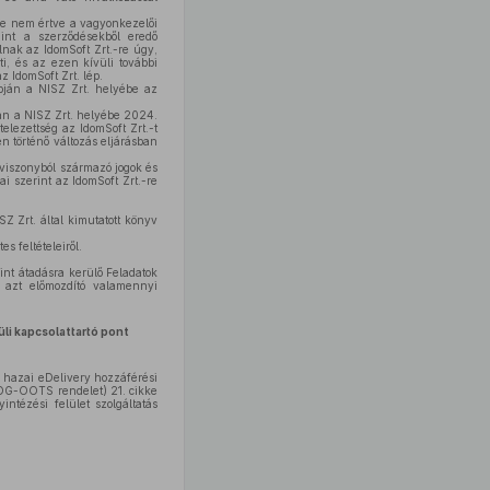
ide nem értve a vagyonkezelői
mint a szerződésekből eredő
lnak az IdomSoft Zrt.-re úgy,
ti, és az ezen kívüli további
 IdomSoft Zrt. lép.
pján a NISZ Zrt. helyébe az
ban a NISZ Zrt. helyébe 2024.
elezettség az IdomSoft Zrt.-t
n történő változás eljárásban
aviszonyból származó jogok és
i szerint az IdomSoft Zrt.-re
Z Zrt. által kimutatott könyv
s feltételeiről.
int átadásra kerülő Feladatok
y azt előmozdító valamennyi
li
kapcsolattartó
pont
ti hazai eDelivery hozzáférési
 SDG-OOTS rendelet) 21. cikke
intézési felület szolgáltatás