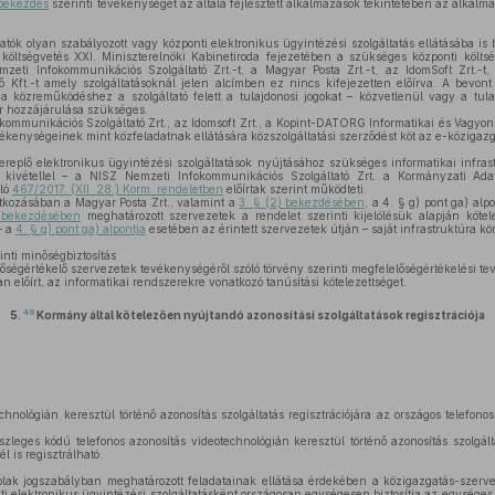
 bekezdés
szerinti tevékenységét az általa fejlesztett alkalmazások tekintetében az alkalma
ltatók olyan szabályozott vagy központi elektronikus ügyintézési szolgáltatás ellátásába i
költségvetés XXI. Miniszterelnöki Kabinetiroda fejezetében a szükséges központi költsé
zeti Infokommunikációs Szolgáltató Zrt.-t, a Magyar Posta Zrt.-t, az IdomSoft Zrt.-
ő Kft.-t amely szolgáltatásoknál jelen alcímben ez nincs kifejezetten előírva. A bevont
, a közreműködéshez a szolgáltató felett a tulajdonosi jogokat – közvetlenül vagy a tul
er hozzájárulása szükséges.
ommunikációs Szolgáltató Zrt., az Idomsoft Zrt., a Kopint-DATORG Informatikai és Vagyon
evékenységeinek mint közfeladatnak ellátására közszolgáltatási szerződést köt az e-közigazga
replő elektronikus ügyintézési szolgáltatások nyújtásához szükséges informatikai infra
 kivétellel – a NISZ Nemzeti Infokommunikációs Szolgáltató Zrt. a Kormányzati Ada
óló
467/2017. (XII. 28.) Korm. rendeletben
előírtak szerint működteti.
tkozásában a Magyar Posta Zrt., valamint a
3. § (2) bekezdésében
, a 4. § g) pont ga) alp
) bekezdésében
meghatározott szervezetek a rendelet szerinti kijelölésük alapján kötel
– a
4. § g) pont ga) alpontja
esetében az érintett szervezetek útján – saját infrastruktúra kö
inti minőségbiztosítás
ségértékelő szervezetek tevékenységéről szóló törvény szerinti megfelelőségértékelési t
n előírt, az informatikai rendszerekre vonatkozó tanúsítási kötelezettséget.
49
5.
Kormány által kötelezően nyújtandó azonosítási szolgáltatások regisztrációja
nológián keresztül történő azonosítás szolgáltatás regisztrációjára az országos telefonos
leges kódú telefonos azonosítás videotechnológián keresztül történő azonosítás szolgált
l is regisztrálható.
k jogszabályban meghatározott feladatainak ellátása érdekében a közigazgatás-szervezé
ti elektronikus ügyintézési szolgáltatásként országosan egységesen biztosítja az egységes k