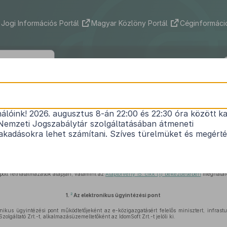
Jogi Információs Portál
Magyar Közlöny Portál
Céginformáció
84/2012. (IV. 21.) Korm. rendelet
nálóink! 2026. augusztus 8-án 22:00 és 22:30 óra között ka
ektronikus ügyintézéshez kapcsolódó szervezetek k
Nemzeti Jogszabálytár szolgáltatásában átmeneti
Hatályos: 2024. 07. 01. – 2024. 11. 06.
kadásokra lehet számítani. Szíves türelmüket és megért
hatósági eljárás és szolgáltatás általános szabályairól szóló
2004. évi CXL. törvény 174/A.
, valamint a személyazonosító jel helyébe lépő azonosítási módokról és az azonosító kódok
ott felhatalmazások alapján, valamint az
Alaptörvény 15. cikk (1) bekezdésében
meghatáro
2
1.
Az elektronikus ügyintézési pont
kus ügyintézési pont működtetőjeként az e-közigazgatásért felelős minisztert, infrastu
lgáltató Zrt.-t, alkalmazásüzemeltetőként az IdomSoft Zrt.-t jelöli ki.