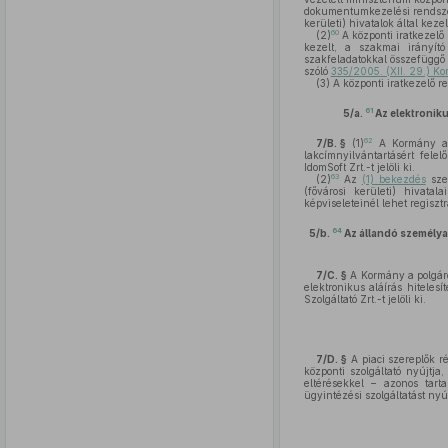
dokumentumkezelési rendszert
kerületi) hivatalok által kez
60
(2)
A központi iratkezelő 
kezelt, a szakmai irányító
szakfeladatokkal összefüggő 
szóló
335/2005. (XII. 29.) Ko
(3)
A központi iratkezelő r
61
5/a.
Az elektronik
62
7/B. §
(1)
A Kormány az 
lakcímnyilvántartásért felel
IdomSoft Zrt.-t jelöli ki.
63
(2)
Az
(1) bekezdés
szer
(fővárosi kerületi) hivat
képviseleteinél lehet regisztr
64
5/b.
Az állandó személya
7/C. §
A Kormány a polgáro
elektronikus aláírás hiteles
Szolgáltató Zrt.-t jelöli ki.
7/D. §
A piaci szereplők r
központi szolgáltató nyújtj
eltérésekkel – azonos tarta
ügyintézési szolgáltatást nyúj