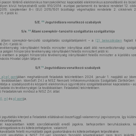
piacon történő elektronikus tranzakciókhoz kapcsolódó elektronikus azonosításról és bizalm
lyon kívül helyezéséről szóló 910/2014. európai parlamenti és tanácsi rendelet 12. cik
ó 2015. szeptember 8-i (EU) 2015/1501 bizottsági végrehajtási rendelete 2. cikkének 2
.-t jelöli ki.
68
5/E.
Jogutódlásra vonatkozó szabályok
69
5/e.
Állami szerepkör-tanúsító szolgáltatás szolgáltatója
lami szerepkör-tanúsító szolgáltatás szolgáltatójaként – a
(2) bekezdésben
foglalt 
Zrt.-t jelöli ki.
evékenység irányításáért felelős miniszter irányítása alatt álló nemzetbiztonsági szolgá
 a polgári hírszerzési tevékenység irányításáért felelős minisztert jelöli ki.
i esetben a polgári hírszerzési tevékenység irányításáért felelős miniszter a kijelölés sze
ációs Hivatal útján látja el.
70
5/f.
Jogutódlásra vonatkozó szabályok
 a)–e) pont
jában meghatározott feladatok tekintetében 2024. január 1. napjától az Idom
továbbiakban: IdomSoft Zrt.) a NISZ Nemzeti Infokommunikációs Szolgáltató Zártkörűe
tódja a szabályozott és központi elektronikus ügyintézési szolgáltatásokkal kapcsolatos – 
feladatai és tevékenységei (a továbbiakban: Feladatok) tekintetében.
i Feladatoknak minősül a NISZ Zrt. által
l)
,
m)
és
q) pont
ja,
i jogutódlás kiterjed a Feladatok ellátásával összefüggő valamennyi jogviszonyra, így külö
elezettségekre,
l kapcsolatban kötött szerződésekből eredő jogokra, befejezetlen beruházásokra, ké
 támogatásokra és kötelezettségekre, valamint
avállalók feletti munkáltatói jogok gyakorlására és kötelezettségek teljesítésére.
inti jogutódlás a NISZ Zrt.-vel szemben fennálló követeléseket nem teszi lejárttá,