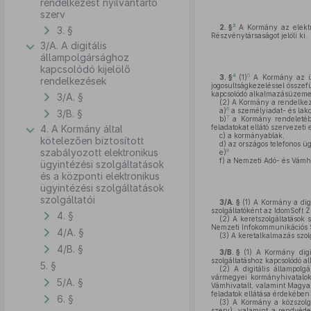
rendelkezést nyilvántartó
szerv
3
2. §
A Kormány az elektr
3. §
Részvénytársaságot jelöli ki.
3/A. A digitális
állampolgársághoz
kapcsolódó kijelölő
4
5
3. §
(1)
A Kormány az ügy
rendelkezések
jogosultságkezeléssel összefü
kapcsolódó alkalmazásüzemelte
3/A. §
(2)
A Kormány a rendelkezés
6
a)
a személyiadat- és lakcí
3/B. §
7
b)
a Kormány rendeletében
4. A Kormány által
feladatokat ellátó szervezeti
c)
a kormányablak,
kötelezően biztosított
d)
az országos telefonos üg
szabályozott elektronikus
8
e)
f)
a Nemzeti Adó- és Vámhi
ügyintézési szolgáltatások
és a központi elektronikus
ügyintézési szolgáltatások
szolgáltatói
3/A. §
(1)
A Kormány a digit
szolgáltatóként az IdomSoft Zrt.
4. §
(2)
A keretszolgáltatások sz
Nemzeti Infokommunikációs Sz
4/A. §
(3)
A keretalkalmazás szolgá
4/B. §
3/B. §
(1)
A Kormány digitá
szolgáltatáshoz kapcsolódó al
5. §
(2)
A digitális állampolg
vármegyei kormányhivatalok j
5/A. §
Vámhivatalt, valamint Magyaro
feladatok ellátása érdekében 
6. §
(3)
A Kormány a közszolgál
szerv), valamint a rendvéde