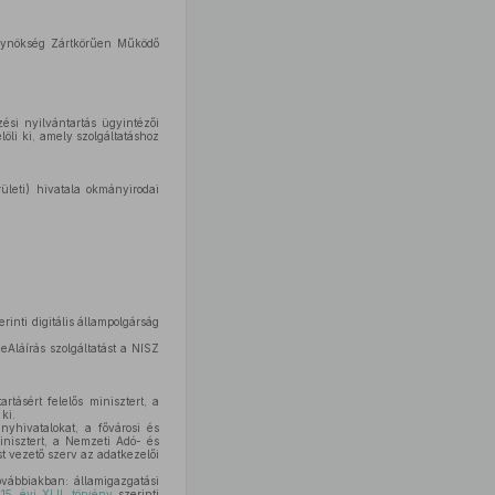
Ügynökség Zártkörűen Működő
ési nyilvántartás ügyintézői
löli ki, amely szolgáltatáshoz
ületi) hivatala okmányirodai
rinti digitális állampolgárság
 eAláírás szolgáltatást a NISZ
tásért felelős minisztert, a
ki.
nyhivatalokat, a fővárosi és
minisztert, a Nemzeti Adó- és
st vezető szerv az adatkezelői
ovábbiakban: államigazgatási
15. évi XLII. törvény
szerinti