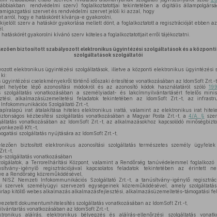
bbiakban: rendvédelmi szerv) foglalkoztatottjai tekintetében a digitális állampolgárság
lamigazgatási szervet és rendvédelmi szervet jelöli ki azzal, hogy
t arról, hogy e hatáskörét kívánja-e gyakorolni,
kijelölt szerv a hatáskör gyakorlása mellett dönt, a foglalkoztatott a regisztrációját ebbe
l.
 hatáskörét gyakorolni kívánó szerv köteles a foglalkoztatottjait erről tájékoztatni.
lezően biztosított szabályozott elektronikus ügyintézési szolgáltatások és a központi
szolgáltatások szolgáltatói
zott elektronikus ügyintézési szolgáltatások, illetve a központi elektronikus ügyintézési s
ki:
 ügyintézési cselekményekről történő időszaki értesítése vonatkozásában az IdomSoft Zrt.-t
el helyébe lépő azonosítási módokról és az azonosító kódok használatáról szóló
199
s szolgáltatás vonatkozásában a személyiadat- és lakcímnyilvántartásért felelős minis
ztési, alkalmazásüzemeltetési feladatok tekintetében az IdomSoft Zrt.-t, az infrastr
Infokommunikációs Szolgáltató Zrt.-t,
píralapú irat átalakítása hiteles elektronikus irattá, valamint az elektronikus irat hitel
biztonságos kézbesítési szolgáltatás vonatkozásában a Magyar Posta Zrt.-t, a
4/A. §
szer
lgáltatás vonatkozásában az IdomSoft Zrt.-t, az alkalmazásokhoz kapcsolódó minőségbizto
onkezelő Kft.-t,
atási szolgáltatás nyújtására az IdomSoft Zrt.-t,
ezően biztosított elektronikus azonosítási szolgáltatás természetes személy ügyfelek 
rt.-t,
és-szolgáltatás vonatkozásában
olgálatok, a Terrorelhárítási Központ, valamint a Rendőrség tanúvédelemmel foglalkozó
úsítvány-igénylő regisztrációjával kapcsolatos feladatok tekintetében az érintett ne
letve a Rendőrség közreműködésével,
SZ Nemzeti Infokommunikációs Szolgáltató Zrt.-t, a tanúsítvány-igénylő regisztráció
si szervek személyügyi szervezeti egységeinek közreműködésével, amely szolgáltatá
rlap kitöltő webes alkalmazás alkalmazásfejlesztési, alkalmazásüzemeltetés-támogatási fela
ezetett dokumentumhitelesítés szolgáltatás vonatkozásában az IdomSoft Zrt.-t,
lvántartás vonatkozásában az IdomSoft Zrt.-t,
ronikus aláírás, elektronikus bélyegzés és aláírás-ellenőrzési szolgáltatás von