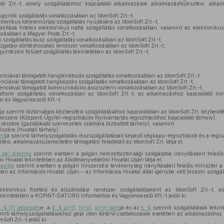
tó Zrt.-t, amely szolgáltatáshoz kapcsolódó alkalmazások alkalmazásfejlesztési, alka
ügynök szolgáltatás vonatkozásában az IdomSoft Zrt.-t,
tronikus kéreleműrlap szolgáltatás nyújtására az IdomSoft Zrt.-t,
akítása hiteles elektronikus irattá szolgáltatás vonatkozásában, valamint az elektronikus 
ozásában a Magyar Posta Zrt.-t,
 szolgáltatás busz szolgáltatás vonatkozásában az IdomSoft Zrt.-t,
gatási döntéshozatali rendszer vonatkozásában az IdomSoft Zrt.-t,
intézési felület szolgáltatás tekintetében az IdomSoft Zrt.-t,
enciával támogatott hangleiratozás szolgáltatás vonatkozásában az IdomSoft Zrt.-t,
enciával támogatott hangképzés szolgáltatás vonatkozásában az IdomSoft Zrt.-t,
genciával támogatott kommunikációs asszisztens vonatkozásában az IdomSoft Zrt.-t,
atform szolgáltatás vonatkozásban az IdomSoft Zrt.-t, az alkalmazáshoz kapcsolódó minő
és Vagyonkezelő Kft.-t.
ja szerinti biztonságos kézbesítési szolgáltatásához kapcsolódóan az IdomSoft Zrt. kézbesítés
szére (Központi Ügyfél-regisztrációs Nyilvántartás regisztrációhoz kapcsolódó tárhely),
észére (gazdálkodó szervezetek számára biztosított tárhely), valamint
zére (hivatali tárhely).
nt
ja szerinti tárhelyszolgáltatás részszolgáltatásait képező cégkapu-regisztrációt és a regis
ési, alkalmazásüzemeltetés-támogatási feladatait az IdomSoft Zrt. látja el.
 ga) alpontja
szerinti esetben a polgári nemzetbiztonsági szolgálatok irányításáért felelős 
i Hivatal tekintetében az Alkotmányvédelmi Hivatal útján látja el.
pontja
szerinti esetben a polgári hírszerzési tevékenység irányításáért felelős miniszter a k
ben az Információs Hivatal útján – az Információs Hivatal által igénybe vett bizalmi szolgál
tronikus fizetési és elszámolási rendszer szolgáltatójaként az IdomSoft Zrt.-t, a
 tekintetében a KOPINT-DATORG Informatikai és Vagyonkezelő Kft.-t jelöli ki.
. § (1) bekezdés
e, a
4. § a)–f)
,
h)–o)
,
q)–x) pont
ja és az
5. §
szerinti szolgáltatások teki
rinti tárhelyszolgáltatásokhoz gépi úton történő csatlakozások esetében az alkalmazáshoz 
oft Zrt.-t jelöli ki.