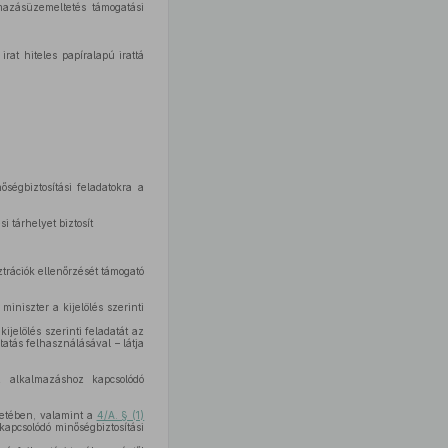
lmazásüzemeltetés támogatási
irat hiteles papíralapú irattá
ségbiztosítási feladatokra a
i tárhelyet biztosít
ztrációk ellenőrzését támogató
miniszter a kijelölés szerinti
ijelölés szerinti feladatát az
tatás felhasználásával – látja
z alkalmazáshoz kapcsolódó
ntetében, valamint a
4/A. § (1)
kapcsolódó minőségbiztosítási