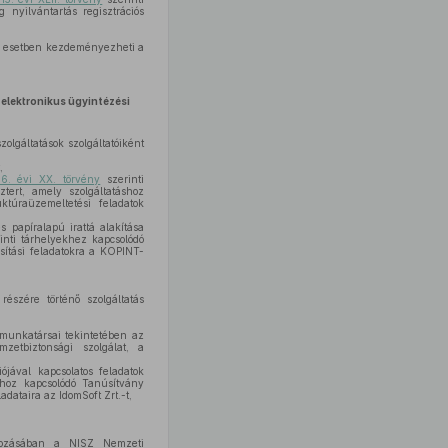
 nyilvántartás regisztrációs
n az esetben kezdeményezheti a
 elektronikus ügyintézési
zolgáltatások szolgáltatóiként
,
6. évi XX. törvény
szerinti
ztert, amely szolgáltatáshoz
uktúraüzemeltetési feladatok
es papíralapú irattá alakítása
inti tárhelyekhez kapcsolódó
sítási feladatokra a KOPINT-
részére történő szolgáltatás
 munkatársai tekintetében az
mzetbiztonsági szolgálat, a
jával kapcsolatos feladatok
shoz kapcsolódó Tanúsítvány
dataira az IdomSoft Zrt.-t,
atkozásában a NISZ Nemzeti