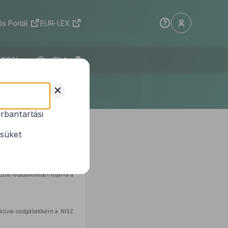
s Portál
EUR-LEX
ELI
+
rbantartási
1
ijelöléséről
ésüket
 § (3) bekezdésében
és
175. §
 használatáról szóló
1996. évi
zott feladatkörében eljárva a
ktúra-szolgáltatóként a NISZ