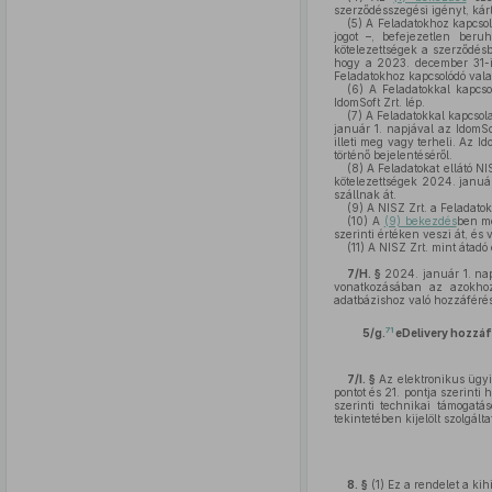
szerződésszegési igényt, kárt
(5)
A Feladatokhoz kapcsol
jogot –, befejezetlen beru
kötelezettségek a szerződésb
hogy a 2023. december 31-ig 
Feladatokhoz kapcsolódó vala
(6)
A Feladatokkal kapcso
IdomSoft Zrt. lép.
(7)
A Feladatokkal kapcsol
január 1. napjával az IdomSo
illeti meg vagy terheli. Az Id
történő bejelentéséről.
(8)
A Feladatokat ellátó N
kötelezettségek 2024. januá
szállnak át.
(9)
A NISZ Zrt. a Feladatok 
(10)
A
(9) bekezdés
ben me
szerinti értéken veszi át, és 
(11)
A NISZ Zrt. mint átadó 
7/H. §
2024. január 1. nap
vonatkozásában az azokhoz 
adatbázishoz való hozzáférést
71
5/g.
eDelivery
hozzáf
7/I. §
Az elektronikus ügyi
pontot és 21. pontja szerint
szerinti technikai támogatás
tekintetében kijelölt szolgál
8. §
(1)
Ez a rendelet a kih