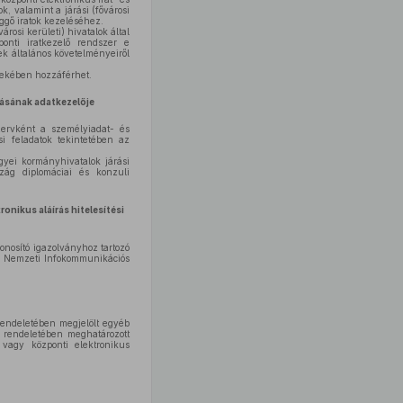
, valamint a járási (fővárosi
üggő iratok kezeléséhez.
rosi kerületi) hivatalok által
ponti iratkezelő rendszer e
ek általános követelményeiről
dekében hozzáférhet.
tásának adatkezelője
zervként a személyiadat- és
si feladatok tekintetében az
gyei kormányhivatalok járási
zág diplomáciai és konzuli
onikus aláírás hitelesítési
onosító igazolványhoz tartozó
ISZ Nemzeti Infokommunikációs
 rendeletében megjelölt egyéb
y rendeletében meghatározott
t vagy központi elektronikus