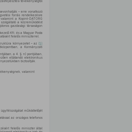
zásfejlesztési tevékenységtől
s bevonhatják – erre vonatkozó
gvetési forrás rendelkezésre
t, valamint a Kopint-DATORG
 szolgáltató a közreműködést
ajdonos gazdasági társaságon
kezelő Kft. és a Magyar Posta
tásért felelős miniszterrel.
struktúra környezetet – az
(5)
tközpontban, a Kormányzati
ontjában, a 4. § n) pontjában,
ezően ellátandó elektronikus
rnyezetükben biztosítják.
evékenységnek, valamint
 ügyfélszolgálat működtetőjét
atással az országos telefonos
sért felelős miniszter által
özponti elektronikus irat- és