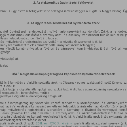
2.
Az elektronikus ügyintézési felügyelet
onikus ügyintézési felügyeletként országos illetékességgel a Digitális Magyarország 
3.
Az ügyintézési rendelkezést nyilvántartó szerv
fél ügyintézési rendelkezését nyilvántartó szervként az IdomSoft Zrt.-t, a rendelkez
ggő feladatainak ellátására a személyiadat- és lakcímnyilvántartásért felelős minisztert je
tési feladatokat az IdomSoft Zrt. látja el.
i nyilvántartás regisztrációs szerveiként a következő szerveket jelöli ki:
mnyilvántartásért felelős miniszter által irányított szervezeti egység,
 kijelölt kormányhivatal, a fővárosi és vármegyei kormányhivatal járási (fővárosi ker
 egysége,
yfélszolgálat,
vatal.
9
3/A.
A digitális állampolgársághoz kapcsolódó kijelölő rendelkezések
ális államról és a digitális szolgáltatások nyújtásának egyes szabályairól szóló törvény sze
-t jelöli ki.
olgáltatója a digitális állampolgárság szolgáltató. A digitális állampolgárság szolgáltató az
olgáltató Zrt. bevonásával nyújtja.
ltatója a digitális állampolgárság szolgáltató.
lis állampolgárság nyilvántartást vezető szervként a személyiadat- és lakcímnyilvántar
kalmazásfejlesztési, alkalmazásüzemeltetési feladatok tekintetében az IdomSoft Zrt.-t jelöli 
árság nyilvántartás regisztrációs szerveként a Kormány a fővárosi és vármegyei kormá
árási (fővárosi kerületi) hivatalait, a személyiadat- és lakcímnyilvántartásért felelős 
rszág diplomáciai és konzuli képviseleteit jelöli ki. A digitális állampolgárság nyilvántartá
adatfeldolgozói szerződést köthet.
ati tisztviselőkről szóló
2011. évi CXCIX. törvény
szerinti államigazgatási szervek (a t
lmi feladatokat ellátó szervek hivatásos állományának szolgálati jogviszonyáról szóló
20