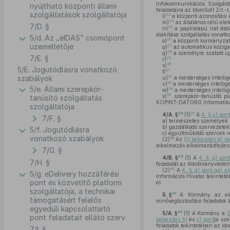
Infokommunikációs Szolgálta
nyújtható központi állami
feladataira az IdomSoft Zrt.-t,
szolgáltatások szolgáltatója
23
l)
a központi azonosítási 
24
m)
az általános célú elek
7/D. §
25
n)
a papíralapú irat átal
alakítása szolgáltatás vonatk
5/d. Az „eIDAS” csomópont
26
o)
a központi kormányzati
üzemeltetője
27
p)
az automatikus közigaz
28
q)
a személyre szabott ügy
7/E. §
29
r)
30
s)
5/E. Jogutódlásra vonatkozó
31
t)
32
szabályok
u)
a mesterséges intellig
33
v)
a mesterséges intellig
5/e. Állami szerepkör-
34
w)
a mesterséges intelli
35
x)
szerepkör-tanúsító pl
tanúsító szolgáltatás
KOPINT-DATORG Informatikai 
szolgáltatója
36
37
4/A. §
(1)
A
4. § c) pont
7/F. §
a)
természetes személyek ré
b)
gazdálkodó szervezetek r
5/f. Jogutódlásra
c)
együttműködő szervek rés
vonatkozó szabályok
38
(2)
Az
(1) bekezdés b) po
alkalmazás alkalmazásfejleszt
7/G. §
39
4/B. §
(1)
A
4. § g) pont
7/H. §
feladatát az Alkotmányvédelm
40
(2)
A
4. § g) pont ga) al
5/g. eDelivery hozzáférési
Információs Hivatal tekinteté
pont és közvetítő platform
el.
szolgáltatója, a technikai
41
5. §
A Kormány az elek
támogatásért felelős
minőségbiztosítási feladatok
egyedüli kapcsolattartó
42
5/A. §
(1)
A Kormány a
3
pont feladatait ellátó szerv
bekezdés b)
és
c) pont
ja sze
feladatok tekintetében az IdomS
7/I. §