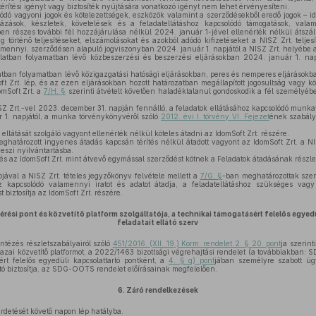
érítési igényt vagy biztosíték nyújtására vonatkozó igényt nem lehet érvényesíteni.
ódó vagyoni jogok és kötelezettségek, eszközök valamint a szerződésekből eredő jogok – 
házások, készletek, követelések és a feladatellátáshoz kapcsolódó támogatások, vala
en részes további fél hozzájárulása nélkül 2024. január 1-jével ellenérték nélkül átszál
történő teljesítéseket, elszámolásokat és azokból adódó kifizetéseket a NISZ Zrt. teljesí
mennyi, szerződésen alapuló jogviszonyban 2024. január 1. napjától a NISZ Zrt. helyébe az
latban folyamatban lévő közbeszerzési és beszerzési eljárásokban 2024. január 1. na
atban folyamatban lévő közigazgatási hatósági eljárásokban, peres és nemperes eljárások
ft Zrt. lép, és az ezen eljárásokban hozott határozatban megállapított jogosultság vagy köt
omSoft Zrt. a
7/H. §
szerinti átvételt követően haladéktalanul gondoskodik a fél személyébe
ISZ Zrt.-vel 2023. december 31. napján fennálló, a feladatok ellátásához kapcsolódó munk
r 1. napjától, a munka törvénykönyvéről szóló
2012. évi I. törvény VI. Fejezet
ének szabálya
ellátását szolgáló vagyont ellenérték nélkül köteles átadni az IdomSoft Zrt. részére.
ghatározott ingyenes átadás kapcsán térítés nélkül átadott vagyont az IdomSoft Zrt. a NIS
veszi nyilvántartásba.
és az IdomSoft Zrt. mint átvevő egymással szerződést kötnek a Feladatok átadásának részlete
jával a NISZ Zrt. tételes jegyzőkönyv felvétele mellett a
7/G. §
-ban meghatározottak szer
kapcsolódó valamennyi iratot és adatot átadja, a feladatellátáshoz szükséges vag
 biztosítja az IdomSoft Zrt. részére.
érési
pont
és
közvetítő
platform
szolgáltatója,
a
technikai
támogatásért
felelős
egyedü
feladatait
ellátó
szerv
ntézés részletszabályairól szóló
451/2016. (XII. 19.) Korm. rendelet 2. § 20. pont
ja szerin
i hazai közvetítő platformot, a 2022/1463 bizottsági végrehajtási rendelet (a továbbiakban:
ért felelős egyedüli kapcsolattartó pontként, a
4. § q) pont
jában személyre szabott ügy
tató biztosítja, az SDG-OOTS rendelet előírásainak megfelelően.
6.
Záró rendelkezések
irdetését követő napon lép hatályba.