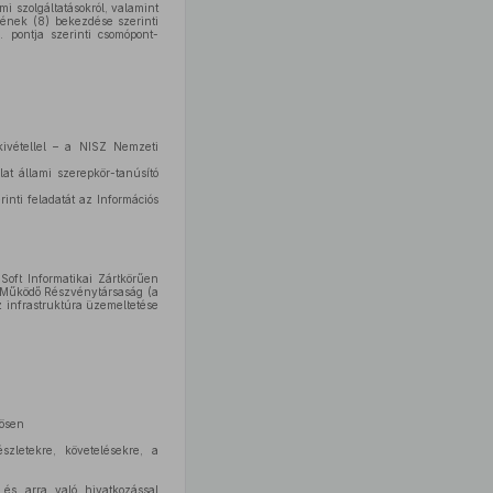
i szolgáltatásokról, valamint
kének (8) bekezdése szerinti
. pontja szerinti csomópont-
kivétellel – a NISZ Nemzeti
lat állami szerepkör-tanúsító
rinti feladatát az Információs
Soft Informatikai Zártkörűen
n Működő Részvénytársaság (a
az infrastruktúra üzemeltetése
nösen
szletekre, követelésekre, a
 és arra való hivatkozással