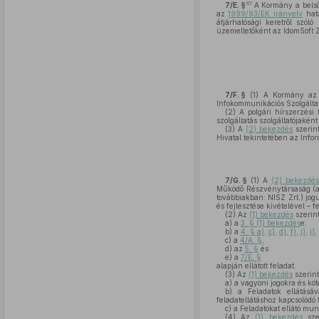
67
7/E. §
A Kormány a belső 
az
1999/93/EK irányelv
hatá
átjárhatósági keretről szól
üzemeltetőként az IdomSoft Zrt
7/F. §
(1)
A Kormány az ál
Infokommunikációs Szolgáltató 
(2)
A polgári hírszerzési t
szolgáltatás szolgáltatójaként
(3)
A
(2) bekezdés
szerint
Hivatal tekintetében az Inform
7/G. §
(1)
A
(2) bekezdés
Működő Részvénytársaság (a 
továbbiakban: NISZ Zrt.) jogu
és fejlesztése kivételével – 
(2)
Az
(1) bekezdés
szerint
a)
a
3. § (1) bekezdés
e,
b)
a
4. § a)
,
c)
,
d)
,
f)
,
i)
,
j)
,
c)
a
4/A. §
,
d)
az
5. §
és
e)
a
7/E. §
alapján ellátott feladat.
(3)
Az
(1) bekezdés
szerint
a)
a vagyoni jogokra és köt
b)
a Feladatok ellátásáva
feladatellátáshoz kapcsolódó
c)
a Feladatokat ellátó munk
(4)
Az
(1) bekezdés
szer