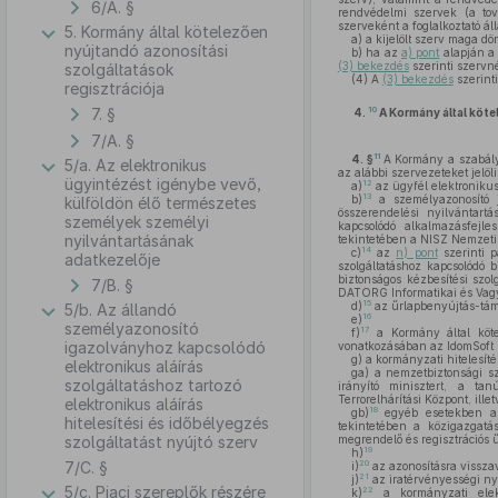
6/A. §
rendvédelmi szervek (a tová
szerveként a foglalkoztató ál
5. Kormány által kötelezően
a)
a kijelölt szerv maga dön
nyújtandó azonosítási
b)
ha az
a) pont
alapján a 
(3) bekezdés
szerinti szervné
szolgáltatások
(4)
A
(3) bekezdés
szerinti
regisztrációja
7. §
10
4.
A Kormány által köte
7/A. §
11
4. §
A Kormány a szabályo
5/a. Az elektronikus
az alábbi szervezeteket jelöli 
ügyintézést igénybe vevő,
12
a)
az ügyfél elektronikus
13
b)
a személyazonosító j
külföldön élő természetes
összerendelési nyilvántartá
személyek személyi
kapcsolódó alkalmazásfejles
nyilvántartásának
tekintetében a NISZ Nemzeti 
14
c)
az
n) pont
szerinti pa
adatkezelője
szolgáltatáshoz kapcsolódó 
biztonságos kézbesítési szo
7/B. §
DATORG Informatikai és Vagy
15
d)
az űrlapbenyújtás-támog
5/b. Az állandó
16
e)
személyazonosító
17
f)
a Kormány által kötel
igazolványhoz kapcsolódó
vonatkozásában az IdomSoft Z
g)
a kormányzati hitelesít
elektronikus aláírás
ga)
a nemzetbiztonsági sz
szolgáltatáshoz tartozó
irányító minisztert, a tan
Terrorelhárítási Központ, il
elektronikus aláírás
18
gb)
egyéb esetekben a NI
hitelesítési és időbélyegzés
tekintetében a közigazgatá
szolgáltatást nyújtó szerv
megrendelő és regisztrációs ű
19
h)
7/C. §
20
i)
az azonosításra visszav
21
j)
az iratérvényességi nyi
5/c. Piaci szereplők részére
22
k)
a kormányzati elekt