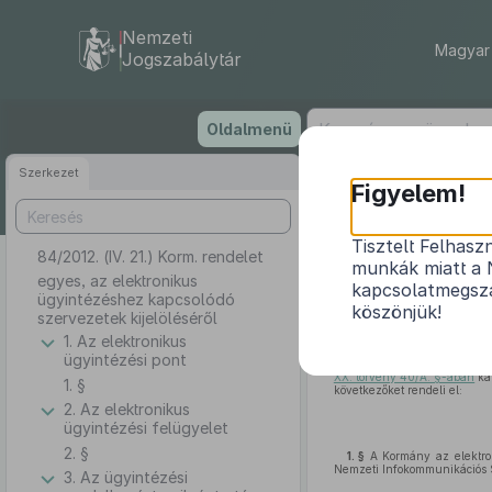
Nemzeti
Magyar 
Jogszabálytár
Ugrás
Oldalmenü
a
tartalomra
Szerkezet
Figyelem!
Tisztelt Felhasz
84/2012. (IV. 21.) Korm. rendelet
egyes, az el
munkák miatt a 
egyes, az elektronikus
kapcsolatmegsza
ügyintézéshez kapcsolódó
köszönjük!
szervezetek kijelöléséről
1. Az elektronikus
A Kormány a közigazgatási 
ügyintézési pont
(1) bekezdés a)–c) pontjában
XX. törvény 40/A. §-ában
kap
1. §
következőket rendeli el:
2. Az elektronikus
ügyintézési felügyelet
2. §
1. §
A Kormány az elektroni
Nemzeti Infokommunikációs Szo
3. Az ügyintézési