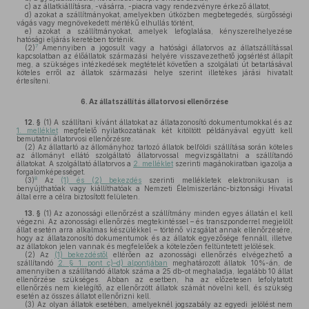
c)
az állatkiállításra, -vásárra, -piacra vagy rendezvényre érkező állatot,
d)
azokat a szállítmányokat, amelyekben útközben megbetegedés, sürgősségi
vágás vagy megnövekedett mértékű elhullás történt,
e)
azokat a szállítmányokat, amelyek lefoglalása, kényszerelhelyezése
hatósági eljárás keretében történik.
7
(2)
Amennyiben a jogosult vagy a hatósági állatorvos az állatszállítással
kapcsolatban az élőállatok származási helyére visszavezethető jogsértést állapít
meg, a szükséges intézkedések megtételét követően a szolgálati út betartásával
köteles erről az állatok származási helye szerint illetékes járási hivatalt
értesíteni.
6.
Az állatszállítás állatorvosi ellenőrzése
12. §
(1)
A szállítani kívánt állatokat az állatazonosító dokumentumokkal és az
1. melléklet
megfelelő nyilatkozatának két kitöltött példányával együtt kell
bemutatni állatorvosi ellenőrzésre.
(2)
Az állattartó az állományhoz tartozó állatok belföldi szállítása során köteles
az állományt ellátó szolgáltató állatorvossal megvizsgáltatni a szállítandó
állatokat. A szolgáltató állatorvos a
2. melléklet
szerinti magánokiratban igazolja a
forgalomképességet.
8
(3)
Az
(1) és (2) bekezdés
szerinti mellékletek elektronikusan is
benyújthatóak vagy kiállíthatóak a Nemzeti Élelmiszerlánc-biztonsági Hivatal
által erre a célra biztosított felületen.
13. §
(1)
Az azonossági ellenőrzést a szállítmány minden egyes állatán el kell
végezni. Az azonossági ellenőrzés megtekintéssel – és transzponderrel megjelölt
állat esetén arra alkalmas készülékkel – történő vizsgálat annak ellenőrzésére,
hogy az állatazonosító dokumentumok és az állatok egyezősége fennáll, illetve
az állatokon jelen vannak és megfelelőek a kötelezően feltüntetett jelölések.
(2)
Az
(1) bekezdéstől
eltérően az azonossági ellenőrzés elvégezhető a
szállítandó
2. § 1. pont c)–d) alpontjában
meghatározott állatok 10%-án, de
amennyiben a szállítandó állatok száma a 25 db-ot meghaladja, legalább 10 állat
ellenőrzése szükséges. Abban az esetben, ha az előzetesen lefolytatott
ellenőrzés nem kielégítő, az ellenőrzött állatok számát növelni kell, és szükség
esetén az összes állatot ellenőrizni kell.
(3)
Az olyan állatok esetében, amelyeknél jogszabály az egyedi jelölést nem