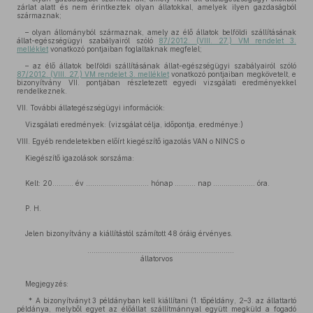
zárlat alatt és nem érintkeztek olyan állatokkal, amelyek ilyen gazdaságból
származnak;
– olyan állományból származnak, amely az élő állatok belföldi szállításának
állat-egészségügyi szabályairól szóló
87/2012. (VIII. 27.) VM rendelet 3.
melléklet
vonatkozó pontjaiban foglaltaknak megfelel;
– az élő állatok belföldi szállításának állat-egészségügyi szabályairól szóló
87/2012. (VIII. 27.) VM rendelet 3. melléklet
vonatkozó pontjaiban megkövetelt, e
bizonyítvány VII. pontjában részletezett egyedi vizsgálati eredményekkel
rendelkeznek.
VII. További állategészségügyi információk:
Vizsgálati eredmények: (vizsgálat célja, időpontja, eredménye:)
VIII. Egyéb rendeletekben előírt kiegészítő igazolás VAN o NINCS o
Kiegészítő igazolások sorszáma:
Kelt: 20.......... év .............................. hónap .......... nap .................... óra.
P. H.
Jelen bizonyítvány a kiállítástól számított 48 óráig érvényes.
......................................................................
állatorvos
Megjegyzés:
* A bizonyítványt 3 példányban kell kiállítani (1. tőpéldány, 2–3. az állattartó
példánya, melyből egyet az élőállat szállítmánnyal együtt megküld a fogadó