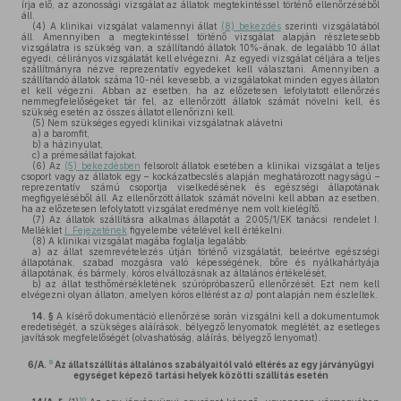
írja elő, az azonossági vizsgálat az állatok megtekintéssel történő ellenőrzéséből
áll.
(4)
A klinikai vizsgálat valamennyi állat
(8) bekezdés
szerinti vizsgálatából
áll. Amennyiben a megtekintéssel történő vizsgálat alapján részletesebb
vizsgálatra is szükség van, a szállítandó állatok 10%-ának, de legalább 10 állat
egyedi, célirányos vizsgálatát kell elvégezni. Az egyedi vizsgálat céljára a teljes
szállítmányra nézve reprezentatív egyedeket kell választani. Amennyiben a
szállítandó állatok száma 10-nél kevesebb, a vizsgálatokat minden egyes állaton
el kell végezni. Abban az esetben, ha az előzetesen lefolytatott ellenőrzés
nemmegfelelőségeket tár fel, az ellenőrzött állatok számát növelni kell, és
szükség esetén az összes állatot ellenőrizni kell.
(5)
Nem szükséges egyedi klinikai vizsgálatnak alávetni
a)
a baromfit,
b)
a házinyulat,
c)
a prémesállat fajokat.
(6)
Az
(5) bekezdésben
felsorolt állatok esetében a klinikai vizsgálat a teljes
csoport vagy az állatok egy – kockázatbecslés alapján meghatározott nagyságú –
reprezentatív számú csoportja viselkedésének és egészségi állapotának
megfigyeléséből áll. Az ellenőrzött állatok számát növelni kell abban az esetben,
ha az előzetesen lefolytatott vizsgálat eredménye nem volt kielégítő.
(7)
Az állatok szállításra alkalmas állapotát a 2005/1/EK tanácsi rendelet I.
Melléklet
I. Fejezetének
figyelembe vételével kell értékelni.
(8)
A klinikai vizsgálat magába foglalja legalább:
a)
az állat szemrevételezés útján történő vizsgálatát, beleértve egészségi
állapotának, szabad mozgásra való képességének, bőre és nyálkahártyája
állapotának, és bármely, kóros elváltozásnak az általános értékelését,
b)
az állat testhőmérsékletének szúrópróbaszerű ellenőrzését. Ezt nem kell
elvégezni olyan állaton, amelyen kóros eltérést az
a)
pont alapján nem észleltek.
14. §
A kísérő dokumentáció ellenőrzése során vizsgálni kell a dokumentumok
eredetiségét, a szükséges aláírások, bélyegző lenyomatok meglétét, az esetleges
javítások megfelelőségét (olvashatóság, aláírás, bélyegző lenyomat).
9
6/A.
Az állatszállítás általános szabályaitól való eltérés az egy járványügyi
egységet képező tartási helyek közötti szállítás esetén
10