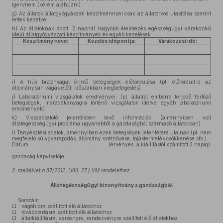
igen/nem (kérem aláhúzni)
g)
Az állatok állatgyógyászati készítménnyel csak az állatorvos utasítása szerint
lettek kezelve.
h)
Az állatoknak adott, 0 napnál nagyobb élelmezés egészségügyi várakozási
idejű állatgyógyászati készítmények és egyéb kezelések
Készítmény neve:
Kezelés időpontja:
Várakozási idő:
i)
A hús biztonságát érintő betegségek előfordulása (pl. előfordult-e az
állományban vágás előtti időszakban megbetegedés)
j)
Laboratóriumi vizsgálatok eredményei: (pl. állatról emberre terjedő fertőző
betegségek, maradékanyagra történő vizsgálatok illetve egyéb laboratóriumi
eredmények)
k)
Visszacsatoló jelentésben levő információk (amennyiben volt
állategészségügyi probléma ugyanebből a gazdaságból származó állatokban)
l)
Tenyésztési adatok, amennyiben ezek betegségek jelenlétére utalnak (pl. nem
megfelelő súlygyarapodás, állomány szétnövése, tojástermelés csökkenése stb.)
Dátum: .................................................. (érvényes: a kiállítástól számított 3 napig)
......................................................................
gazdaság képviselője
2. melléklet a 87/2012. (VIII. 27.) VM rendelethez
Állategészségügyi bizonyítvány a gazdaságból
Sorszám:
□ vágóhídra szállított élő állatokhoz
□ továbbtartásra szállított élő állatokhoz
□ állatkiállításra, versenyre, rendezvényre szállított élő állatokhoz