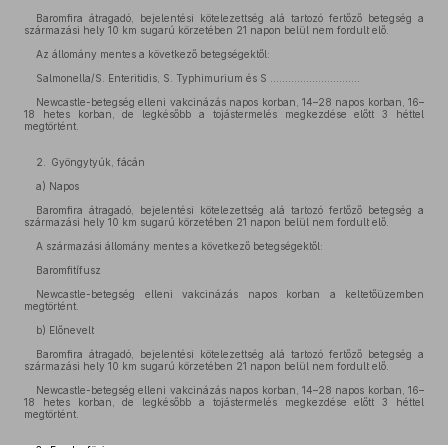
Baromfira átragadó, bejelentési kötelezettség alá tartozó fertőző betegség a
származási hely 10 km sugarú körzetében 21 napon belül nem fordult elő.
Az állomány mentes a következő betegségektől:
Salmonella/S. Enteritidis, S. Typhimurium és S ..............................
Newcastle-betegség elleni vakcinázás napos korban, 14–28 napos korban, 16–
18 hetes korban, de legkésőbb a tojástermelés megkezdése előtt 3 héttel
megtörtént.
2. Gyöngytyúk, fácán
a) Napos
Baromfira átragadó, bejelentési kötelezettség alá tartozó fertőző betegség a
származási hely 10 km sugarú körzetében 21 napon belül nem fordult elő.
A származási állomány mentes a következő betegségektől:
Baromfitífusz
Newcastle-betegség elleni vakcinázás napos korban a keltetőüzemben
megtörtént.
b) Előnevelt
Baromfira átragadó, bejelentési kötelezettség alá tartozó fertőző betegség a
származási hely 10 km sugarú körzetében 21 napon belül nem fordult elő.
Newcastle-betegség elleni vakcinázás napos korban, 14–28 napos korban, 16–
18 hetes korban, de legkésőbb a tojástermelés megkezdése előtt 3 héttel
megtörtént.