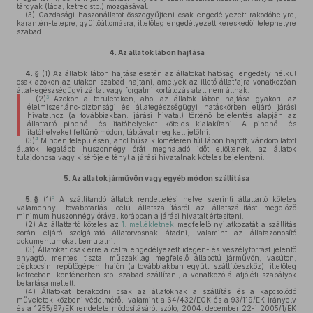
tárgyak (láda, ketrec stb.) mozgásával.
(3)
Gazdasági haszonállatot összegyűjteni csak engedélyezett rakodóhelyre,
karantén-telepre, gyűjtőállomásra, illetőleg engedélyezett kereskedői telephelyre
szabad.
4.
Az állatok lábon hajtása
4. §
(1)
Az állatok lábon hajtása esetén az állatokat hatósági engedély nélkül
csak azokon az utakon szabad hajtani, amelyek az illető állatfajra vonatkozóan
állat-egészségügyi zárlat vagy forgalmi korlátozás alatt nem állnak.
3
(2)
Azokon a területeken, ahol az állatok lábon hajtása gyakori, az
élelmiszerlánc-biztonsági és állategészségügyi hatáskörben eljáró járási
hivatalhoz (a továbbiakban: járási hivatal) történő bejelentés alapján az
állattartó pihenő- és itatóhelyeket köteles kialakítani. A pihenő- és
itatóhelyeket feltűnő módon, táblával meg kell jelölni.
4
(3)
Minden településen, ahol húsz kilométeren túl lábon hajtott, vándoroltatott
állatok legalább huszonnégy órát meghaladó időt eltöltenek, az állatok
tulajdonosa vagy kísérője e tényt a járási hivatalnak köteles bejelenteni.
5.
Az állatok járművön vagy egyéb módon szállítása
5
5. §
(1)
A szállítandó állatok rendeltetési helye szerinti állattartó köteles
valamennyi továbbtartási célú állatszállításról az állatszállítást megelőző
minimum huszonnégy órával korábban a járási hivatalt értesíteni.
(2)
Az állattartó köteles az
1. mellékletnek
megfelelő nyilatkozatát a szállítás
során eljáró szolgáltató állatorvosnak átadni, valamint az állatazonosító
dokumentumokat bemutatni.
(3)
Állatokat csak erre a célra engedélyezett idegen- és veszélyforrást jelentő
anyagtól mentes, tiszta, műszakilag megfelelő állapotú járművön, vasúton,
gépkocsin, repülőgépen, hajón (a továbbiakban együtt: szállítóeszköz), illetőleg
ketrecben, konténerben stb. szabad szállítani, a vonatkozó állatjóléti szabályok
betartása mellett.
(4)
Állatokat berakodni csak az állatoknak a szállítás és a kapcsolódó
műveletek közbeni védelméről, valamint a 64/432/EGK és a 93/119/EK irányelv
és a 1255/97/EK rendelete módosításáról szóló, 2004. december 22-i 2005/1/EK