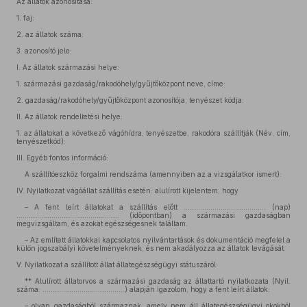
Az állatok azonosítása:
1.
faj:
2.
az állatok száma:
3.
azonosító jele:
I. Az állatok származási helye:
1.
származási gazdaság/rakodóhely/gyűjtőközpont neve, címe:
2.
gazdaság/rakodóhely/gyűjtőközpont azonosítója, tenyészet kódja:
II. Az állatok rendeltetési helye:
1.
az állatokat a következő vágóhídra, tenyészetbe, rakodóra szállítják (Név, cím,
tenyészetkód):
III. Egyéb fontos információ:
A szállítóeszköz forgalmi rendszáma (amennyiben az a vizsgálatkor ismert):
IV. Nyilatkozat vágóállat szállítás esetén: alulírott kijelentem, hogy
– A fent leírt állatokat a szállítás előtt ........................................ (nap)
.................................................. (időpontban) a származási gazdaságban
megvizsgáltam, és azokat egészségesnek találtam.
– Az említett állatokkal kapcsolatos nyilvántartások és dokumentáció megfelel a
külön jogszabályi követelményeknek, és nem akadályozza az állatok levágását.
V. Nyilatkozat a szállított állat állategészségügyi státuszáról:
** Alulírott állatorvos a származási gazdaság az állattartó nyilatkozata (Nyil.
száma: ........................................) alapján igazolom, hogy a fent leírt állatok:
– olyan gazdaságból származnak, amely nem áll állategészségügyi okokból