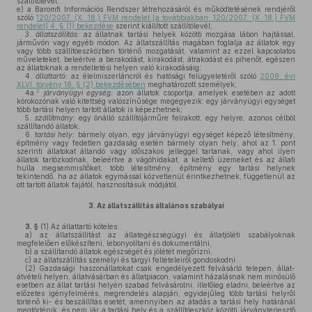
szállítólevél,
e)
a Baromfi Információs Rendszer létrehozásáról és működtetésének rendjéről
szóló
120/2007. (X. 18.) FVM rendelet [a továbbiakban: 120/2007. (X. 18.) FVM
rendelet] 4. § (1) bekezdése
szerint kiállított szállítólevél;
3.
állatszállítás:
az állatnak tartási helyek közötti mozgása lábon hajtással,
járművön vagy egyéb módon. Az állatszállítás magában foglalja az állatok egy
vagy több szállítóeszközben történő mozgatását, valamint az ezzel kapcsolatos
műveleteket, beleértve a berakodást, kirakodást, átrakodást és pihenőt, egészen
az állatoknak a rendeltetési helyen való kirakodásáig;
4.
állattartó:
az élelmiszerláncról és hatósági felügyeletéről szóló
2008. évi
XLVI. törvény 18. § (2) bekezdésében
meghatározott személyek;
2
4a.
járványügyi egység:
azon állatok csoportja, amelyek esetében az adott
kórokozónak való kitettség valószínűsége megegyezik; egy járványügyi egységet
több tartási helyen tartott állatok is képezhetnek;
5.
szállítmány:
egy önálló szállítójárműre felrakott, egy helyre, azonos célból
szállítandó állatok;
6.
tartási hely:
bármely olyan, egy járványügyi egységet képező létesítmény,
építmény vagy fedetlen gazdaság esetén bármely olyan hely, ahol az 1. pont
szerinti állatokat állandó vagy időszakos jelleggel tartanak, vagy ahol ilyen
állatok tartózkodnak, beleértve a vágóhidakat, a keltető üzemeket és az állati
hulla megsemmisítőket; több létesítmény, építmény egy tartási helynek
tekintendő, ha az állatok egymással közvetlenül érintkezhetnek, függetlenül az
ott tartott állatok fajától, hasznosításuk módjától.
3.
Az állatszállítás általános szabályai
3. §
(1)
Az állattartó köteles:
a)
az állatszállítást az állategészségügyi és állatjóléti szabályoknak
megfelelően előkészíteni, lebonyolítani és dokumentálni,
b)
a szállítandó állatok egészségét és jólétét megőrizni,
c)
az állatszállítás személyi és tárgyi feltételeiről gondoskodni.
(2)
Gazdasági haszonállatokat csak engedélyezett felvásárló telepen, állat-
átvételi helyen, állatvásárban és állatpiacon, valamint házalásnak nem minősülő
esetben az állat tartási helyén szabad felvásárolni, illetőleg eladni, beleértve az
előzetes igényfelmérés, megrendelés alapján, egyidejűleg több tartási helyről
történő ki- és beszállítás esetét, amennyiben az átadás a tartási hely határánál
megtörténik, és nem jár a tartási hely és a szállítóeszköz közötti járványterjesztő