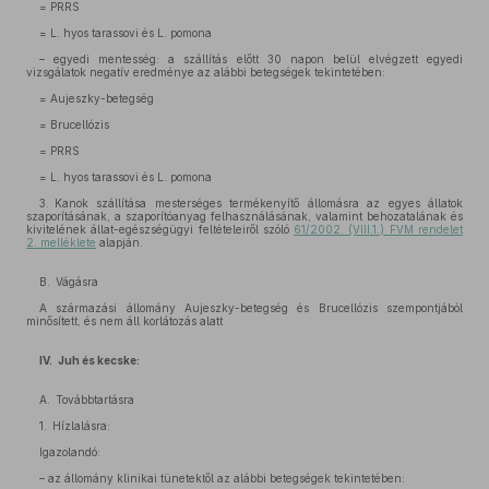
= PRRS
= L. hyos tarassovi és L. pomona
– egyedi mentesség: a szállítás előtt 30 napon belül elvégzett egyedi
vizsgálatok negatív eredménye az alábbi betegségek tekintetében:
= Aujeszky-betegség
= Brucellózis
= PRRS
= L. hyos tarassovi és L. pomona
3. Kanok szállítása mesterséges termékenyítő állomásra az egyes állatok
szaporításának, a szaporítóanyag felhasználásának, valamint behozatalának és
kivitelének állat-egészségügyi feltételeiről szóló
61/2002. (VIII.1.) FVM rendelet
2. melléklete
alapján.
B. Vágásra
A származási állomány Aujeszky-betegség és Brucellózis szempontjából
minősített, és nem áll korlátozás alatt
IV. Juh és kecske:
A. Továbbtartásra
1. Hízlalásra:
Igazolandó:
– az állomány klinikai tünetektől az alábbi betegségek tekintetében: