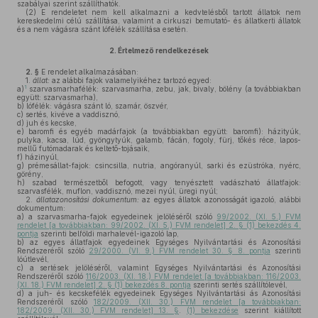
szabályai szerint szállíthatók.
(2)
E rendeletet nem kell alkalmazni a kedvtelésből tartott állatok nem
kereskedelmi célú szállítása, valamint a cirkuszi bemutató- és állatkerti állatok
és a nem vágásra szánt lófélék szállítása esetén.
2.
Értelmező rendelkezések
2. §
E rendelet alkalmazásában:
1.
állat:
az alábbi fajok valamelyikéhez tartozó egyed:
1
a)
szarvasmarhafélék: szarvasmarha, zebu, jak, bivaly, bölény (a továbbiakban
együtt: szarvasmarha),
b)
lófélék: vágásra szánt ló, szamár, öszvér,
c)
sertés, kivéve a vaddisznó,
d)
juh és kecske,
e)
baromfi és egyéb madárfajok (a továbbiakban együtt: baromfi): házityúk,
pulyka, kacsa, lúd, gyöngytyúk, galamb, fácán, fogoly, fürj, tőkés réce, lapos-
mellű futómadarak és keltető-tojásaik,
f)
házinyúl,
g)
prémesállat-fajok: csincsilla, nutria, angóranyúl, sarki és ezüstróka, nyérc,
görény,
h)
szabad természetből befogott, vagy tenyésztett vadászható állatfajok:
szarvasfélék, muflon, vaddisznó, mezei nyúl, üregi nyúl;
2.
állatazonosítási dokumentum:
az egyes állatok azonosságát igazoló, alábbi
dokumentum:
a)
a szarvasmarha-fajok egyedeinek jelöléséről szóló
99/2002. (XI. 5.) FVM
rendelet [a továbbiakban: 99/2002. (XI. 5.) FVM rendelet] 2. § (1) bekezdés 4.
pontja
szerinti belföldi marhalevél-igazoló lap,
b)
az egyes állatfajok egyedeinek Egységes Nyilvántartási és Azonosítási
Rendszeréről szóló
29/2000. (VI. 9.) FVM rendelet 30. § 8. pontja
szerinti
lóútlevél,
c)
a sertések jelöléséről, valamint Egységes Nyilvántartási és Azonosítási
Rendszeréről szóló
116/2003. (XI. 18.) FVM rendelet [a továbbiakban: 116/2003.
(XI. 18.) FVM rendelet] 2. § (1) bekezdés 8. pontja
szerinti sertés szállítólevél,
d)
a juh- és kecskefélék egyedeinek Egységes Nyilvántartási ás Azonosítási
Rendszeréről szóló
182/2009. (XII. 30.) FVM rendelet [a továbbiakban:
182/2009. (XII. 30.) FVM rendelet] 13. §
.
(1) bekezdése
szerint kiállított