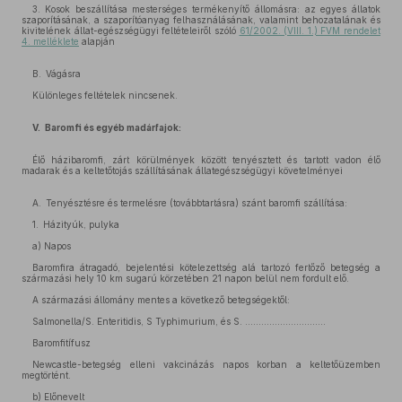
3. Kosok beszállítása mesterséges termékenyítő állomásra: az egyes állatok
szaporításának, a szaporítóanyag felhasználásának, valamint behozatalának és
kivitelének állat-egészségügyi feltételeiről szóló
61/2002. (VIII. 1.) FVM rendelet
4. melléklete
alapján
B. Vágásra
Különleges feltételek nincsenek.
V. Baromfi és egyéb madárfajok:
Élő házibaromfi, zárt körülmények között tenyésztett és tartott vadon élő
madarak és a keltetőtojás szállításának állategészségügyi követelményei
A. Tenyésztésre és termelésre (továbbtartásra) szánt baromfi szállítása:
1. Házityúk, pulyka
a) Napos
Baromfira átragadó, bejelentési kötelezettség alá tartozó fertőző betegség a
származási hely 10 km sugarú körzetében 21 napon belül nem fordult elő.
A származási állomány mentes a következő betegségektől:
Salmonella/S. Enteritidis, S Typhimurium, és S. ..............................
Baromfitífusz
Newcastle-betegség elleni vakcinázás napos korban a keltetőüzemben
megtörtént.
b) Előnevelt