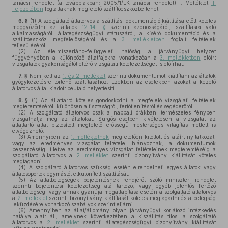
tanácsi rendelet (a továbbiakban: 2005/1/EK tanácsi rendelet) I. Melléklet
II.
Fejezetében
foglaltaknak megfelelő szállítóeszközbe lehet.
6. §
(1)
A szolgáltató állatorvos a szállítási dokumentáció kiállítása előtt köteles
meggyőződni az állatok
12–14. §
szerinti azonosságáról, szállításra való
alkalmasságáról, állategészségügyi státuszáról, a kísérő dokumentáció és a
szállítóeszköz megfelelőségéről és a
3. mellékletben
foglalt feltételek
teljesüléséről.
(2)
Az élelmiszerlánc-felügyeleti hatóság a járványügyi helyzet
függvényében a különböző állatfajokra vonatkozóan a
3. mellékletben
előírt
vizsgálatok gyakoriságától eltérő vizsgálati kötelezettséget is előírhat.
7. §
Nem kell az
1. és 2. melléklet
szerinti dokumentumot kiállítani az állatok
gyógykezelésre történő szállításához. Ezekben az esetekben azokat a kezelő
állatorvos által kiadott beutaló helyettesíti.
8. §
(1)
Az állattartó köteles gondoskodni a megfelelő vizsgálati feltételek
megteremtéséről, különösen a tisztaságról, fertőtlenítésről és segéderőről.
(2)
A szolgáltató állatorvos csak a nappali órákban, természetes fényben
vizsgálhatja meg az állatokat. Sürgős esetben kivételesen a vizsgálat az
állattartó által biztosított megfelelő erősségű mesterséges világítás mellett is
elvégezhető.
(3)
Amennyiben az
1. mellékletnek
megfelelően kitöltött és aláírt nyilatkozat,
vagy az eredményes vizsgálat feltételei hiányoznak, a dokumentumok
beszerzéséig, illetve az eredményes vizsgálat feltételeinek megteremtéséig a
szolgáltató állatorvos a
2. melléklet
szerinti bizonyítvány kiállítását köteles
megtagadni.
(4)
A szolgáltató állatorvos szükség esetén elrendelheti egyes állatok vagy
állatcsoportok egymástól elkülönített szállítását.
(5)
Az állatbetegségek bejelentésnek rendjéről szóló miniszteri rendelet
szerinti bejelentési kötelezettség alá tartozó, vagy egyéb jelentős fertőző
állatbetegség, vagy annak gyanúja megállapítása esetén a szolgáltató állatorvos
a
2. melléklet
szerinti bizonyítvány kiállítását köteles megtagadni és a betegség
leküzdésére vonatkozó szabályok szerint eljárni.
(6)
Amennyiben az állat/állomány olyan járványügyi korlátozó intézkedés
hatálya alatt áll, amelynek következtében a kiszállítás tilos, a szolgáltató
állatorvos a
2. melléklet
szerinti állategészségügyi bizonyítvány kiállítását