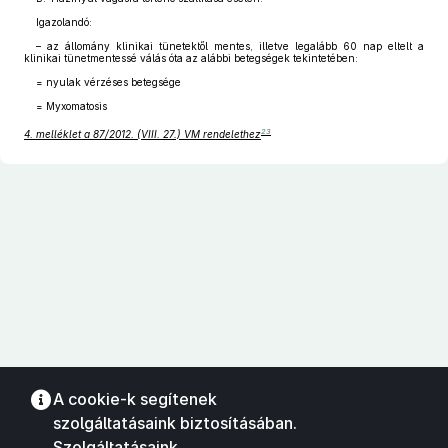
Igazolandó:
– az állomány klinikai tünetektől mentes, illetve legalább 60 nap eltelt a
klinikai tünetmentessé válás óta az alábbi betegségek tekintetében:
= nyulak vérzéses betegsége
= Myxomatosis
23
4. melléklet a 87/2012. (VIII. 27.) VM rendelethez
A cookie-k segítenek
szolgáltatásaink biztosításában.
Szolgáltatásaink