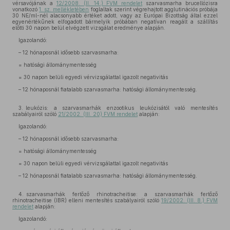
vérsavójának a
12/2008. (II. 14.) FVM rendelet
szarvasmarha brucellózisra
vonatkozó
1. sz. mellékletében
foglaltak szerint végrehajtott agglutinációs próbája
30 NE/ml-nél alacsonyabb értéket adott, vagy az Európai Bizottság által ezzel
egyenértékűnek elfogadott bármelyik próbában negatívan reagált a szállítás
előtti 30 napon belül elvégzett vizsgálat eredménye alapján.
Igazolandó:
– 12 hónaposnál idősebb szarvasmarha:
= hatósági állománymentesség
= 30 napon belüli egyedi vérvizsgálattal igazolt negativitás
– 12 hónaposnál fiatalabb szarvasmarha: hatósági állománymentesség.
3. leukózis: a szarvasmarhák enzootikus leukózisától való mentesítés
szabályairól szóló
21/2002. (III. 20) FVM rendelet
alapján:
Igazolandó:
– 12 hónaposnál idősebb szarvasmarha:
= hatósági állománymentesség
= 30 napon belüli egyedi vérvizsgálattal igazolt negativitás
– 12 hónaposnál fiatalabb szarvasmarha: hatósági állománymentesség.
4. szarvasmarhák fertőző rhinotracheitise: a szarvasmarhák fertőző
rhinotracheitise (IBR) elleni mentesítés szabályairól szóló
19/2002. (III. 8.) FVM
rendelet
alapján:
Igazolandó: