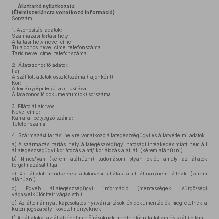
Állattartó nyilatkozata
(Élelmiszerláncra vonatkozó információ)
Sorszám:
1.
Azonosítási adatok:
Származási tartási hely:
A tartási hely neve, címe:
Tulajdonos neve, címe, telefonszáma:
Tartó neve, címe, telefonszáma:
2.
Állatazonosító adatok
Faj:
A szálított állatok összlétszáma (fajonként):
Kor:
Állomány/épület/ól azonosítása:
Állatazonosító dokumentum(ok) sorszáma:
3.
Ellátó állatorvos
Neve, címe:
Kamarai bélyegző száma:
Telefonszáma:
4.
Származási tartási helyre vonatkozó állategészségügyi és állatvédelmi adatok:
a)
A származási tartási hely állategészségügyi hatósági intézkedés miatt nem áll
állategészségügyi korlátozás alatt/ korlátozás alatt áll (kérem aláhúzni)
b)
Nincs/Van (kérem aláhúzni) tudomásom olyan okról, amely az állatok
forgalmazását tiltja.
c)
Az állatok rendszeres állatorvosi ellátás alatt állnak/nem állnak (kérem
aláhúzni)
d)
Egyéb állategészségügyi információ (mentességek, sürgősségi
vágás/elkülönített vágás stb.)
e)
Az állománnyal kapcsolatos nyilvántartások és dokumentációk megfelelnek a
külön jogszabályi követelményeknek.
f)
Az állatokat az állatvédelmi előírásoknak megfelelően tartottam és szállítottam: