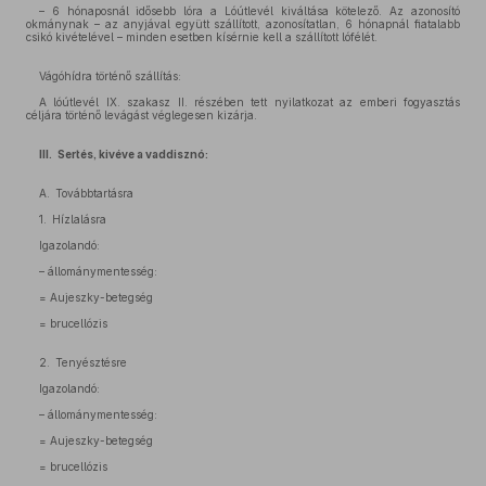
– 6 hónaposnál idősebb lóra a Lóútlevél kiváltása kötelező. Az azonosító
okmánynak – az anyjával együtt szállított, azonosítatlan, 6 hónapnál fiatalabb
csikó kivételével – minden esetben kísérnie kell a szállított lófélét.
Vágóhídra történő szállítás:
A lóútlevél IX. szakasz II. részében tett nyilatkozat az emberi fogyasztás
céljára történő levágást véglegesen kizárja.
III. Sertés, kivéve a vaddisznó:
A. Továbbtartásra
1. Hízlalásra
Igazolandó:
– állománymentesség:
= Aujeszky-betegség
= brucellózis
2. Tenyésztésre
Igazolandó:
– állománymentesség:
= Aujeszky-betegség
= brucellózis