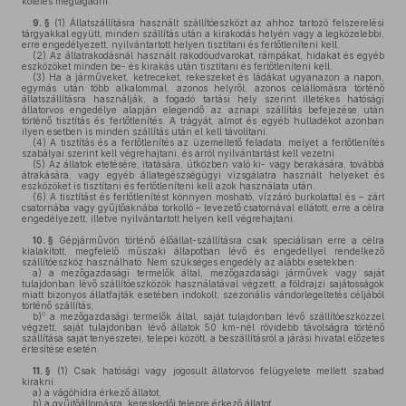
köteles megtagadni.
9. §
(1)
Állatszállításra használt szállítóeszközt az ahhoz tartozó felszerelési
tárgyakkal együtt, minden szállítás után a kirakodás helyén vagy a legközelebbi,
erre engedélyezett, nyilvántartott helyen tisztítani és fertőtleníteni kell.
(2)
Az állatrakodásnál használt rakodóudvarokat, rámpákat, hidakat és egyéb
eszközöket minden be- és kirakás után tisztítani és fertőtleníteni kell.
(3)
Ha a járműveket, ketreceket, rekeszeket és ládákat ugyanazon a napon,
egymás után több alkalommal, azonos helyről, azonos célállomásra történő
állatszállításra használják, a fogadó tartási hely szerint illetékes hatósági
állatorvos engedélye alapján elegendő az aznapi szállítás befejezése után
történő tisztítás és fertőtlenítés. A trágyát, almot és egyéb hulladékot azonban
ilyen esetben is minden szállítás után el kell távolítani.
(4)
A tisztítás és a fertőtlenítés az üzemeltető feladata, melyet a fertőtlenítés
szabályai szerint kell végrehajtani, és arról nyilvántartást kell vezetni.
(5)
Az állatok etetésére, itatására, útközben való ki- vagy berakására, továbbá
átrakására, vagy egyéb állategészségügyi vizsgálatra használt helyeket és
eszközöket is tisztítani és fertőtleníteni kell azok használata után.
(6)
A tisztítást és fertőtlenítést könnyen mosható, vízzáró burkolattal és – zárt
csatornába vagy gyűjtőaknába torkolló – levezető csatornával ellátott, erre a célra
engedélyezett, illetve nyilvántartott helyen kell végrehajtani.
10. §
Gépjárművön történő élőállat-szállításra csak speciálisan erre a célra
kialakított, megfelelő műszaki állapotban lévő és engedéllyel rendelkező
szállítóeszköz használható. Nem szükséges engedély az alábbi esetekben:
a)
a mezőgazdasági termelők által, mezőgazdasági járművek vagy saját
tulajdonban lévő szállítóeszközök használatával végzett, a földrajzi sajátosságok
miatt bizonyos állatfajták esetében indokolt, szezonális vándorlegeltetés céljából
történő szállítás;
6
b)
a mezőgazdasági termelők által, saját tulajdonban lévő szállítóeszközzel
végzett, saját tulajdonban lévő állatok 50 km-nél rövidebb távolságra történő
szállítása saját tenyészetei, telepei között, a beszállításról a járási hivatal előzetes
értesítése esetén.
11. §
(1)
Csak hatósági vagy jogosult állatorvos felügyelete mellett szabad
kirakni:
a)
a vágóhídra érkező állatot,
b)
a gyűjtőállomásra, kereskedői telepre érkező állatot,