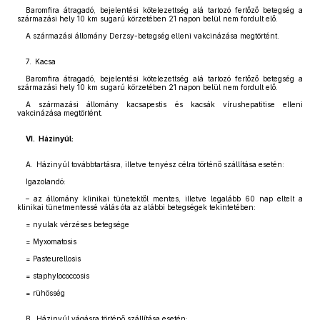
Baromfira átragadó, bejelentési kötelezettség alá tartozó fertőző betegség a
származási hely 10 km sugarú körzetében 21 napon belül nem fordult elő.
A származási állomány Derzsy-betegség elleni vakcinázása megtörtént.
7. Kacsa
Baromfira átragadó, bejelentési kötelezettség alá tartozó fertőző betegség a
származási hely 10 km sugarú körzetében 21 napon belül nem fordult elő.
A származási állomány kacsapestis és kacsák vírushepatitise elleni
vakcinázása megtörtént.
VI. Házinyúl:
A. Házinyúl továbbtartásra, illetve tenyész célra történő szállítása esetén:
Igazolandó:
– az állomány klinikai tünetektől mentes, illetve legalább 60 nap eltelt a
klinikai tünetmentessé válás óta az alábbi betegségek tekintetében:
= nyulak vérzéses betegsége
= Myxomatosis
= Pasteurellosis
= staphylococcosis
= rühösség
B. Házinyúl vágásra történő szállítása esetén: