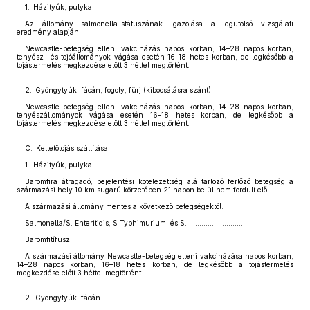
1. Házityúk, pulyka
Az állomány salmonella-státuszának igazolása a legutolsó vizsgálati
eredmény alapján.
Newcastle-betegség elleni vakcinázás napos korban, 14–28 napos korban,
tenyész- és tojóállományok vágása esetén 16–18 hetes korban, de legkésőbb a
tojástermelés megkezdése előtt 3 héttel megtörtént.
2. Gyöngytyúk, fácán, fogoly, fürj (kibocsátásra szánt)
Newcastle-betegség elleni vakcinázás napos korban, 14–28 napos korban,
tenyészállományok vágása esetén 16–18 hetes korban, de legkésőbb a
tojástermelés megkezdése előtt 3 héttel megtörtént.
C. Keltetőtojás szállítása:
1. Házityúk, pulyka
Baromfira átragadó, bejelentési kötelezettség alá tartozó fertőző betegség a
származási hely 10 km sugarú körzetében 21 napon belül nem fordult elő.
A származási állomány mentes a következő betegségektől:
Salmonella/S. Enteritidis, S Typhimurium, és S. ..............................
Baromfitífusz
A származási állomány Newcastle-betegség elleni vakcinázása napos korban,
14–28 napos korban, 16–18 hetes korban, de legkésőbb a tojástermelés
megkezdése előtt 3 héttel megtörtént.
2. Gyöngytyúk, fácán