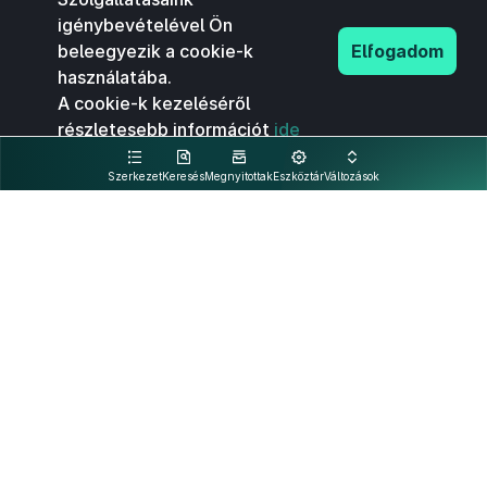
igénybevételével Ön
beleegyezik a cookie-k
Elfogadom
használatába.
A cookie-k kezeléséről
részletesebb információt
ide
kattintva olvashat.
Szerkezet
Keresés
Megnyitottak
Eszköztár
Változások