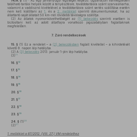
14/A. §
(1)
Az egy járványügyi egységet képező, ugyanazon vármegyében
található tartási helyek között a tenyésztésre, továbbtartásra szánt szarvasmarha,
valamint a vaddisznó kivételével a továbbtartásra szánt sertés szállítása esetén
nem kell kiállítani az
1.
és a
2. melléklet
szerinti dokumentumokat, ha az
állattartó saját állatait 50 km-nél rövidebb távolságra szállítja.
(2)
Az állatok nyomonkövethetőségét az
(1) bekezdés
szerinti esetben is
biztosítani kell az adott állatfajra vonatkozó jogszabályban foglaltaknak
megfelelően.
7.
Záró rendelkezések
15. §
(1)
Ez a rendelet – a
(2) bekezdésben
foglalt kivétellel – a kihirdetését
követő 8. napon lép hatályba.
(2)
A
(3) bekezdés
2013. január 1-jén lép hatályba.
11
(3)
12
16. §
13
17. §
14
18. §
15
19. §
16
20. §
17
21. §
18
22. §
19
23. §
20
24. §
(1)
21
(2)
1. melléklet a 87/2012. (VIII. 27.) VM rendelethez