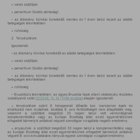
= varas szájfájás
= panaritium (büdös sántaság)
– az állomány klinikai tünetektől mentes és 1 éven belül kezelt az alábbi
betegségek tekintetében:
= rühösség
2. Tenyésztésre:
Igazolandó:
– az állomány klinikai tünetektől az alábbi betegségek tekintetében:
= varas szájfájás
= panaritium (büdös sántaság)
– az állomány klinikai tünetektől mentes és 1 éven belül kezelt az alábbi
betegségek tekintetében:
= rühösség
– Brucellózis tekintetében: az egyes Brucella fajok elleni védekezés részletes
szabályairól szóló
12/2008. (II. 14.) FVM rendelet
alapján igazolandó:
= tenyésztésre szánt 6 hónaposnál idősebb kos: ivarszervei épek és
elváltozást nem mutatnak, továbbá B. ovis fertőzöttségét nem állapították meg,
valamint a szállítást megelőző 30 napon belül vett vérmintájának
komplementkötési vagy az Európai Bizottság által ezzel egyenértékűnek
elfogadott bármelyik próbával végzett szerológiai vizsgálata negatív eredmény.
= anyajuhok: a szállítást megelőző 30 napon belül a komplementkötési vagy
az Európai Bizottság által ezzel egyenértékűnek elfogadott bármelyik próbával
végzett B. ovis kimutatására irányuló egyedi szerológiai vizsgálat eredmény.