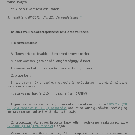
tartási helyre.
** A nem kívánt rész áthúzandó!
22
3. melléklet a 87/2012. (VIII. 27.) VM rendelethez
Az állatszállítás állatfajonkénti részletes feltételei
I. Szarvasmarha:
A. Tenyésztésre, továbbtartásra szánt szarvasmarha
Minden esetben igazolandó állategészségügyi állapot:
1. szarvasmarhák gümőkórja (a továbbiakban: gümőkór)
2. brucellózis
3. szarvasmarhák enzootikus leukózis (a továbbiakban: leukózis) státuszra
vonatkozó igazolás
4. szarvasmarhák fertőző rhinotracheitise (IBR/IPV)
1. gümőkór: A szarvasmarha gümőkór elleni védekezésről szóló
56/2019. (XII.
12.) AM rendelet 14. § (2) bekezdése
szerint az állat gümőkórtól hatóságilag
mentes szarvasmarha-állományból származik.
2. brucellózis: Az egyes Brucella fajok elleni védekezés szabályairól szóló
12/2008. (II. 14.) FVM rendelet
alapján:
Valamennyi szállításra kerülő, 12 hónaposnál idősebb szarvasmarha