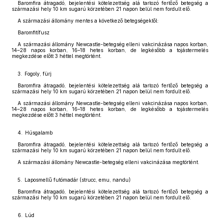
Baromfira átragadó, bejelentési kötelezettség alá tartozó fertőző betegség a
származási hely 10 km sugarú körzetében 21 napon belül nem fordult elő.
A származási állomány mentes a következő betegségektől:
Baromfitífusz
A származási állomány Newcastle-betegség elleni vakcinázása napos korban,
14–28 napos korban, 16–18 hetes korban, de legkésőbb a tojástermelés
megkezdése előtt 3 héttel megtörtént.
3. Fogoly, fürj
Baromfira átragadó, bejelentési kötelezettség alá tartozó fertőző betegség a
származási hely 10 km sugarú körzetében 21 napon belül nem fordult elő.
A származási állomány Newcastle-betegség elleni vakcinázása napos korban,
14–28 napos korban, 16–18 hetes korban, de legkésőbb a tojástermelés
megkezdése előtt 3 héttel megtörtént.
4. Húsgalamb
Baromfira átragadó, bejelentési kötelezettség alá tartozó fertőző betegség a
származási hely 10 km sugarú körzetében 21 napon belül nem fordult elő.
A származási állomány Newcastle-betegség elleni vakcinázása megtörtént.
5. Laposmellű futómadár (strucc, emu, nandu)
Baromfira átragadó, bejelentési kötelezettség alá tartozó fertőző betegség a
származási hely 10 km sugarú körzetében 21 napon belül nem fordult elő.
6. Lúd