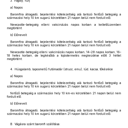
3. Fogoly, fürj
a) Napos
Baromfira átragadó, bejelentési kötelezettség alá tartozó fertőző betegség a
származási hely 10 km sugarú körzetében 21 napon belül nem fordult elő.
Newcastle-betegség elleni vakcinázás napos korban a keltetőüzemben
megtörtént.
b) Előnevelt
Baromfira átragadó, bejelentési kötelezettség alá tartozó fertőző betegség a
származási hely 10 km sugarú körzetében 21 napon belül nem fordult elő.
Newcastle-betegség elleni vakcinázás napos korban, 14–28 napos korban, 16–
18 hetes korban, de legkésőbb a tojástermelés megkezdése előtt 3 héttel
megtörtént.
4. Húsgalamb, laposmellű futómadár (strucc, emu), lúd, kacsa, tőkésréce
a) Napos
Baromfira átragadó, bejelentési kötelezettség alá tartozó fertőző betegség a
származási hely 10 km sugarú körzetében 21 napon belül nem fordult elő.
fertőző betegség a származási hely 10 km-es körzetében 21 napon belül nem
fordult elő.
b) Előnevelt
Baromfira átragadó, bejelentési kötelezettség alá tartozó fertőző betegség a
származási hely 10 km sugarú körzetében 21 napon belül nem fordult elő.
B. Vágásra szánt baromfi szállítása: