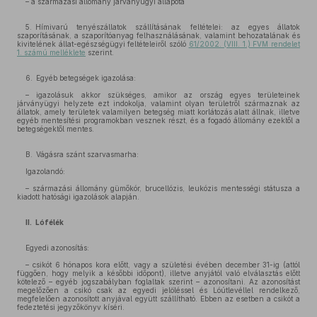
– a származási állomány járványügyi állapota
5. Hímivarú tenyészállatok szállításának feltételei: az egyes állatok
szaporításának, a szaporítóanyag felhasználásának, valamint behozatalának és
kivitelének állat-egészségügyi feltételeiről szóló
61/2002. (VIII. 1.) FVM rendelet
1. számú melléklete
szerint.
6. Egyéb betegségek igazolása:
– igazolásuk akkor szükséges, amikor az ország egyes területeinek
járványügyi helyzete ezt indokolja, valamint olyan területről származnak az
állatok, amely területek valamilyen betegség miatt korlátozás alatt állnak, illetve
egyéb mentesítési programokban vesznek részt, és a fogadó állomány ezektől a
betegségektől mentes.
B. Vágásra szánt szarvasmarha:
Igazolandó:
– származási állomány gümőkór, brucellózis, leukózis mentességi státusza a
kiadott hatósági igazolások alapján.
II. Lófélék
Egyedi azonosítás:
– csikót 6 hónapos kora előtt, vagy a születési évében december 31-ig (attól
függően, hogy melyik a későbbi időpont), illetve anyjától való elválasztás előtt
kötelező – egyéb jogszabályban foglaltak szerint – azonosítani. Az azonosítást
megelőzően a csikó csak az egyedi jelöléssel és Lóútlevéllel rendelkező,
megfelelően azonosított anyjával együtt szállítható. Ebben az esetben a csikót a
fedeztetési jegyzőkönyv kíséri.