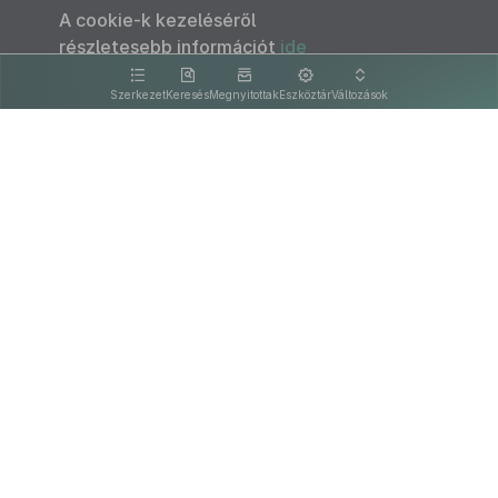
A cookie-k kezeléséről
részletesebb információt
ide
kattintva olvashat.
Szerkezet
Keresés
Megnyitottak
Eszköztár
Változások
Kapcsolat
Felhasználási feltételek
PDF
Akadálymentesítési nyilatkozat