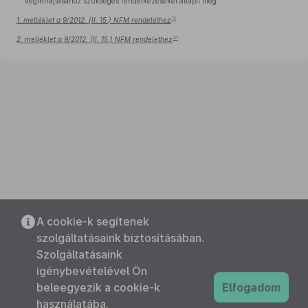
végrehajtásához szükséges rendelkezéseket állapít meg.
15
1. melléklet a 9/2012. (II. 15.) NFM rendelethez
16
2. melléklet a 9/2012. (II. 15.) NFM rendelethez
A cookie-k segítenek
szolgáltatásaink biztosításában.
Szolgáltatásaink
igénybevételével Ön
beleegyezik a cookie-k
Elfogadom
használatába.