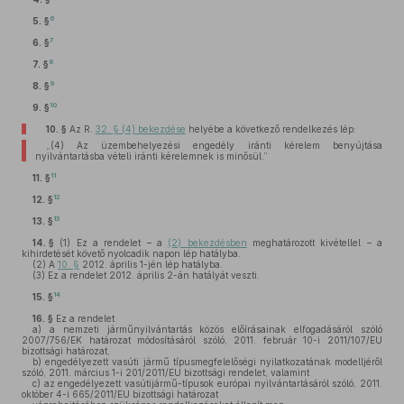
6
5. §
7
6. §
8
7. §
9
8. §
10
9. §
10. §
Az R.
32. § (4) bekezdése
helyébe a következő rendelkezés lép:
„(4) Az üzembehelyezési engedély iránti kérelem benyújtása
nyilvántartásba vételi iránti kérelemnek is minősül.”
11
11. §
12
12. §
13
13. §
14. §
(1)
Ez a rendelet – a
(2) bekezdésben
meghatározott kivétellel – a
kihirdetését követő nyolcadik napon lép hatályba.
(2)
A
10. §
2012. április 1-jén lép hatályba.
(3)
Ez a rendelet 2012. április 2-án hatályát veszti.
14
15. §
16. §
Ez a rendelet
a)
a nemzeti járműnyilvántartás közös előírásainak elfogadásáról szóló
2007/756/EK határozat módosításáról szóló, 2011. február 10-i 2011/107/EU
bizottsági határozat,
b)
engedélyezett vasúti jármű típusmegfelelőségi nyilatkozatának modelljéről
szóló, 2011. március 1-i 201/2011/EU bizottsági rendelet, valamint
c)
az engedélyezett vasútijármű-típusok európai nyilvántartásáról szóló, 2011.
október 4-i 665/2011/EU bizottsági határozat