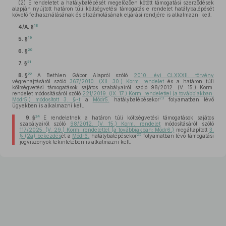
(2)
E rendeletet a hatálybalépését megelőzően kötött támogatási szerződések
alapján nyújtott határon túli költségvetési támogatás e rendelet hatálybalépését
követő felhasználásának és elszámolásának eljárási rendjére is alkalmazni kell.
18
4/A. §
19
5. §
20
6. §
21
7. §
22
8. §
A Bethlen Gábor Alapról szóló
2010. évi CLXXXII. törvény
végrehajtásáról szóló
367/2010. (XII. 30.) Korm. rendelet
és a határon túli
költségvetési támogatások sajátos szabályairól szóló 98/2012. (V. 15.) Korm.
rendelet módosításáról szóló
221/2019. (IX. 17.) Korm. rendelettel (a továbbiakban:
23
Módr5.) módosított 3. §-t
a
Módr5.
hatálybalépésekor
folyamatban lévő
ügyekben is alkalmazni kell.
24
9. §
E rendeletnek a határon túli költségvetési támogatások sajátos
szabályairól szóló
98/2012. (V. 15.) Korm. rendelet
módosításáról szóló
117/2025. (V. 29.) Korm. rendelettel (a továbbiakban: Módr6.)
megállapított
3.
25
§ (2a) bekezdés
ét a
Módr6.
hatálybalépésekor
folyamatban lévő támogatási
jogviszonyok tekintetében is alkalmazni kell.