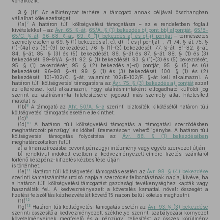
vonatkozik.
6
3. §
(1)
Az előirányzat terhére a támogató annak céljával összhangban
vállalhat kötelezettséget.
7
(1a)
A határon túli költségvetési támogatásra – az e rendeletben foglalt
kivételekkel – az
Ávr. 65. §-át
,
65/A. § (1) bekezdés b) pont bb) alpontját
,
65/B–
65/C. §-át
,
66–68. §-át
,
69. § (1) bekezdés a) és c)–j) pontját
– természetes
személy esetén a 69. § (1) bekezdés a), c), d), i) és j) pontját –, 71–74. §-át, 75. §
(1)–(4a) és (6)–(9) bekezdését, 76. § (1)–(3) bekezdését, 77. §-át, 81–82. §-át,
84. §-át, 85. § (3) és (5) bekezdését, 86. §-át és 87. §-át, 88. § (1) és (3)
bekezdését, 89–91/A. §-át, 92. § (1) bekezdését, 93. § (1)–(3) és (5) bekezdését,
95. § (1) bekezdését, 95. § (2) bekezdés a)–d) pontját, 95. § (5) és (6)
bekezdését, 96–98. §-át, 99. § (1) és (3) bekezdését, 100. § (1) és (2)
bekezdését, 101–102/C. §-át, valamint 102/E–102/F. §-át kell alkalmazni. A
határon túli költségvetési támogatásra az
Ávr. 75. § (3) bekezdés a) pontját
azzal
az eltéréssel kell alkalmazni, hogy aláírásmintaként elfogadható külföldi jog
szerint az aláírásminta hitelesítésére jogosult más személy által hitelesített
másolat is.
8
(1b)
A támogató az
Áht. 50/A. §-a
szerinti biztosíték kikötésétől határon túli
költségvetési támogatás esetén eltekinthet.
9
(1c)
10
(1d)
A határon túli költségvetési támogatás a támogatási szerződésben
meghatározott pénzügyi és időbeli ütemezésben vehető igénybe. A határon túli
költségvetési támogatás folyósítása az
Ávr. 88. § (1) bekezdésében
meghatározottakon felül
a)
a finanszírozásba bevont pénzügyi intézmény vagy egyéb szervezet útján,
b)
rendkívül indokolt esetben a kedvezményezett címére fizetési számláról
történő készpénz-kifizetés kézbesítése útján
is történhet.
11
(1e)
Határon túli költségvetési támogatás esetén az
Ávr. 98. § (4) bekezdése
szerinti kamatszámítás utolsó napja a szerződés felbontásának napja, kivéve, ha
a határon túli költségvetési támogatást gazdasági tevékenységhez kapták vagy
használták fel. A kedvezményezett a követelés kamattal növelt összegét a
fizetési felszólítás kézhezvételét követő 15 napon belül köteles megfizetni.
12
(1f)
13
(1g)
Határon túli költségvetési támogatás esetén az
Ávr. 93. § (3) bekezdése
szerinti összesítő a kedvezményezett székhelye szerinti szabályozási környezet
követelményeinek megfelelő és a pénzügyi teljesítést az összes körülmény