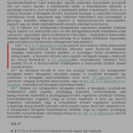
figyelembevételével hitelt érdemlően igazoló számviteli bizonylatok sorszámát
(ha van ilyen), típusát, a kiállításának keltét, a teljesítésének dátumát, a
gazdasági esemény rövid leírását, a megfizetett adókat is tartalmazó, illetve az a
nélküli összegét, a támogatás terhére elszámolt összeget, a számviteli bizonylat
kiállítójának nevét, adószámát vagy (adószám hiányában) más azonosítóját, a
pénzügyi teljesítés időpontját, valamint a kedvezményezett képviseletére
jogosult vagy az általa meghatalmazott személy aláírását tartalmazza.
(2)
A határon túli költségvetési támogatással kapcsolatos feladatok ellátását
végző határon túli lebonyolító szerv és más támogatásközvetítői feladatokat ellátó
szervezet – jogszabály eltérő rendelkezése hiányában – legfeljebb a lebonyolítás
céljából átadott összeg 8%-át használhatja fel a feladat ellátásával kapcsolatos
saját működési és felhalmozási költségeinek fedezeteként.
14
(2a)
A
2. § (1) bekezdés c) pont
ja szerinti szervezet az általa lebonyolított
támogatási jogviszonyok fenntartási időszaka során felmerülő feladatok
költségei fedezetére indokolt esetben, a szükséges forrás rendelkezésre
állása esetén, a fejezetet irányító szerv egyedi mérlegelés alapján meghozott
ez irányú döntésével, a
(2) bekezdés
ben meghatározott mértéken felül
további 5%-ot is felhasználhat, elsődlegesen a lebonyolítás céljából átadott
összeg terhére.
15
(3)
Az ötmilliárd forintot el nem érő összegű határon túli költségvetési
támogatás esetén támogatási szerződés alapján is nyújtható támogatás, így
különösen a támogatás lebonyolításában részt vevő,
(2) bekezdés
szerinti
szervezet, zálogjog biztosíték alkalmazása, vagy az
Ávr. 88. § (1) bekezdés b)–c)
pontjában
meghatározott támogatás folyósítása esetén.
16
(4)
Határon túli költségvetési támogatás esetén a támogatás nyújtásának
feltételeként előírt ingatlan jelzálogjog biztosíték nyilvántartásba való
bejegyzésének legkésőbb a jelzálogjoggal érintett ingatlanra vonatkozó hatósági
használatbavételi engedély (vagy az ennek megfelelő, a helyi jog szerinti
engedély) kiállításától vagy a biztosítékkal érintett ingatlanra vonatkozó
tulajdonjog bejegyzésétől számított százhuszadik napon belül kell megtörténnie.
A költségvetési támogatás folyósításának feltétele, hogy az ingatlan jelzálogjog
biztosíték nyilvántartásba való bejegyzéséig az
Ávr. 84. § (2) bekezdése
szerinti
biztosítékot kell nyújtani.
17
3/A. §
4. §
(1)
Ez a rendelet a kihirdetését követő napon lép hatályba.