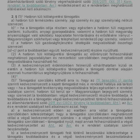
államháztartásról szóló törvény végrehajtásáról szóló
368/2011. (XII. 31.) Korm.
rendelet (a továbbiakban: Ávr.)
rendelkezéseit az e rendeletben meghatározott
eltérésekkel kell alkalmazni.
2
2. §
(1)
Határon túli költségvetési támogatás
a)
határon túli természetes személy, jogi személy és jogi személyiség nélküli
szervezet,
3
b)
– ha a támogatás célja részben vagy egészben a határon túli magyarok
szellemi, kulturális, anyagi gyarapodására, valamint a határon túli magyarság
anyaországgal való sokoldalú kapcsolatai fenntartására és erősítésére irányul –
Magyarországon székhellyel vagy telephellyel rendelkező jogi személy, valamint
c)
a határon túli gazdaságfejlesztési stratégiák megvalósítását összefogó
szervezet
[
a)–c)
pont a továbbiakban együtt: kedvezményezett] részére nyújtható.
(2)
A határon túli költségvetési támogatás az előirányzat felhasználását
meghatározó jogszabályban és nemzetközi szerződésben meghatározott célok
megvalósítására használható fel.
(3)
A kedvezményezett érdekkörében felmerülő elháríthatatlan külső ok
esetén a határon túli költségvetési támogatás a támogató döntése alapján
azonnali humanitárius segítségnyújtásra is felhasználható.
4
(4)
5
(5)
Támogatási szerződés köthető arra is, hogy az
(1) bekezdés c) pontja
szerinti kedvezményezett a kapott támogatást más, e rendelet hatálya alá tartozó
vagy – ha a támogatott tevékenység megvalósítására teljes egészében e rendelet
szabályai szerint, határon túl kerül sor – Magyarországon bejegyzett személy
vagy szervezet (a továbbiakban: végső kedvezményezett) részére továbbadja. A
továbbadásra és a támogatás végső kedvezményezettnél történő felhasználására
az államháztartásról szóló
2011. évi CXCV. törvény (a továbbiakban: Áht.)
, az
Ávr.
és e rendelet szabályait kell alkalmazni azzal, hogy
a)
a kedvezményezett ebben az esetben arra vállal a támogatási
szerződésben kötelezettséget, hogy a támogatási szerződésben meghatározott
céllal a végső kedvezményezett számára – a végső kedvezményezettel kötött
támogatási szerződéssel – támogatást nyújt, majd annak felhasználásáról a végső
kedvezményezettet az
Áht.
, az
Ávr.
és e rendelet szabályai szerint
beszámoltatja,
b)
a kedvezményezett támogató felé történő beszámolási kötelezettsége a
támogatás továbbadására és a végső kedvezményezett beszámoltatására