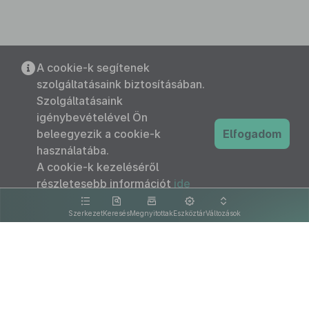
A cookie-k segítenek
szolgáltatásaink biztosításában.
Szolgáltatásaink
igénybevételével Ön
beleegyezik a cookie-k
Elfogadom
használatába.
A cookie-k kezeléséről
részletesebb információt
ide
kattintva olvashat.
Szerkezet
Keresés
Megnyitottak
Eszköztár
Változások