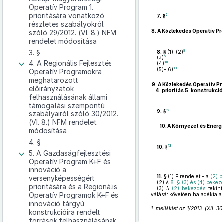
Operatív Program 1.
prioritására vonatkozó
7
7. §
részletes szabályokról
8.
A Közlekedés Operatív Pr
szóló 29/2012. (VI. 8.) NFM
rendelet módosítása
3. §
8
8. §
(1)–(2)
9
(3)
4. A Regionális Fejlesztés
10
(4)
11
(5)–(6)
Operatív Programokra
meghatározott
9.
A Közlekedés Operatív Pr
előirányzatok
4. prioritás 5. konstrukc
felhasználásának állami
támogatási szempontú
12
9. §
szabályairól szóló 30/2012.
(VI. 8.) NFM rendelet
10.
A Környezet és Energ
módosítása
4. §
13
10. §
5. A Gazdaságfejlesztési
Operatív Program K+F és
innováció a
11. §
(1)
E rendelet – a
(2) 
versenyképességért
(2)
A
8. § (3) és (4) beke
prioritására és a Regionális
(3)
A
(2) bekezdés
tekint
Operatív Programok K+F és
válását követően haladéktala
innováció tárgyú
1. melléklet az 1/2013. (XII. 
konstrukcióira rendelt
források felhasználásának