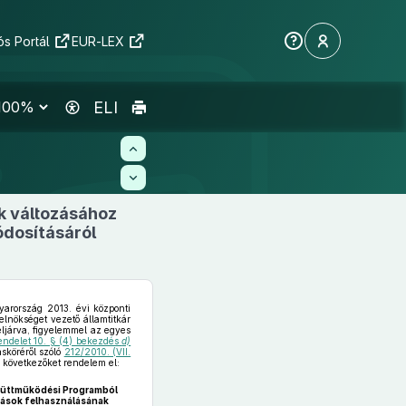
s Portál
EUR-LEX
ELI
ok változásához
dosításáról
yarország 2013. évi központi
lnökséget vezető államtitkár
ljárva, figyelemmel az egyes
rendelet 10. § (4) bekezdés
d)
ásköréről szóló
212/2010. (VII.
 következőket rendelem el:
yüttműködési Programból
atások felhasználásának