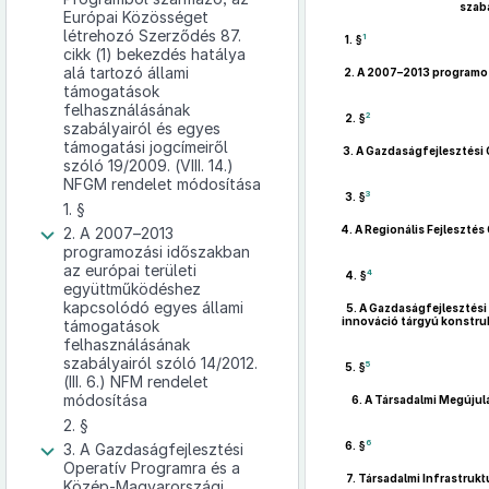
szabá
Európai Közösséget
létrehozó Szerződés 87.
1
1. §
cikk (1) bekezdés hatálya
alá tartozó állami
2.
A 2007–2013 programoz
támogatások
felhasználásának
2
2. §
szabályairól és egyes
támogatási jogcímeiről
3.
A Gazdaságfejlesztési 
szóló 19/2009. (VIII. 14.)
NFGM rendelet módosítása
3
3. §
1. §
4.
A Regionális Fejleszté
2. A 2007–2013
programozási időszakban
az európai területi
4
4. §
együttműködéshez
kapcsolódó egyes állami
5.
A Gazdaságfejlesztési 
innováció tárgyú konstruk
támogatások
felhasználásának
szabályairól szóló 14/2012.
5
5. §
(III. 6.) NFM rendelet
módosítása
6.
A Társadalmi Megújulá
2. §
6
6. §
3. A Gazdaságfejlesztési
Operatív Programra és a
7.
Társadalmi Infrastrukt
Közép-Magyarországi