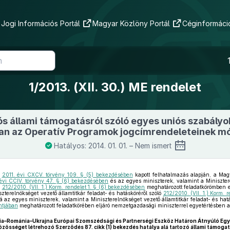
Jogi Információs Portál
Magyar Közlöny Portál
Céginformáció
1/2013. (XII. 30.) ME rendelet
ós állami támogatásról szóló egyes uniós szabály
an az Operatív Programok jogcímrendeleteinek mó
Hatályos: 2014. 01. 01. – Nem ismert
ó
2011. évi CXCV. törvény 109. § (5) bekezdésében
kapott felhatalmazás alapján, a Mag
évi CCIV. törvény 47. § (6) bekezdésében
és az egyes miniszterek, valamint a Minisztere
ó
212/2010. (VII. 1.) Korm. rendelet 1. § (6) bekezdésében
meghatározott feladatkörömben e
zterelnökséget vezető államtitkár feladat- és hatásköréről szóló
212/2010. (VII. 1.) Korm. 
á az egyes miniszterek, valamint a Miniszterelnökséget vezető államtitkár feladat- és hat
ntjában
meghatározott feladatkörében eljáró nemzetgazdasági miniszterrel egyetértésben a
a–Románia–Ukrajna Európai Szomszédsági és Partnerségi Eszköz Határon Átnyúló Eg
özösséget létrehozó Szerződés 87. cikk (1) bekezdés hatálya alá tartozó állami támog