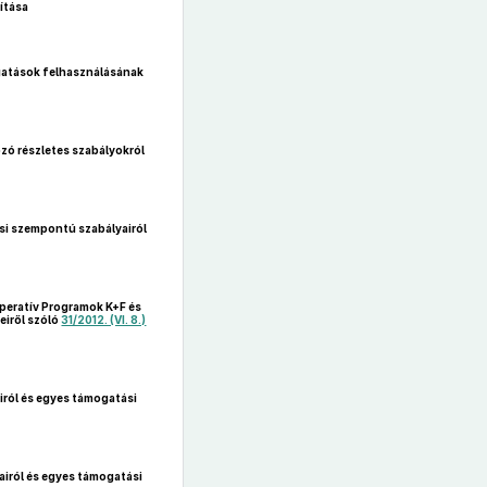
ítása
gatások felhasználásának
zó részletes szabályokról
si szempontú szabályairól
Operatív Programok K+F és
eiről szóló
31/2012. (VI. 8.)
iról és egyes támogatási
airól és egyes támogatási