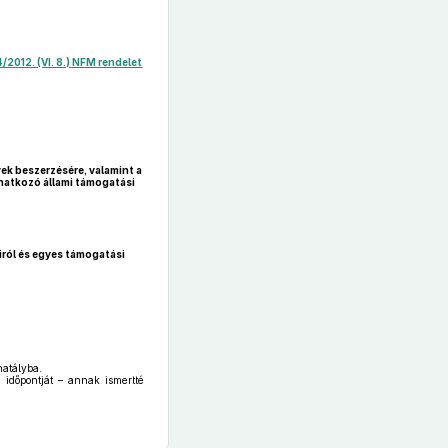
/2012. (VI. 8.) NFM rendelet
ek beszerzésére, valamint a
onatkozó állami támogatási
iról és egyes támogatási
hatályba.
 időpontját – annak ismertté