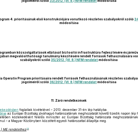
jogcímeiről szóló
33/2012. (VI. 8.) NFM rendelet
módosítása
ogram 4. prioritásának első konstrukciójára vonatkozó részletes szabályokról szóló
34
módosítása
ogramban közszolgáltatások ellátását biztosító infrastruktúra fejlesztésére és járműv
iójában megvalósíthatósági tanulmány készítésére rendelt források felhasználására v
szabályokról szóló
35/2012. (VI. 8.) NFM rendelet
módosítása
ia Operatív Program prioritásaira rendelt források felhasználásának részletes szabálya
jogcímeiről szóló
36/2012. (VI. 8.) NFM rendelet
módosítása
11.
Záró rendelkezések
bekezdésben
foglaltak kivételével – 2013. december 31-én lép hatályba.
zdése
az Európai Bizottság jóváhagyó határozatának meghozatalát követő tizedik napon lép 
etében közlekedésért felelős miniszter az Európai Bizottság határozata meghozatalának
nul – a Magyar Közlönyben közzétett egyedi határozattal állapítja meg.
14
30.) ME rendelethez