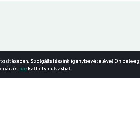
ztosításában. Szolgáltatásaink igénybevételével Ön beleeg
ormációt
ide
kattintva olvashat.
Kapcsolat
Felhasználási feltételek
Akadálymentesítési 
 Nemzeti Jogszabálytárban elérhető szövegek tekintetében az MK