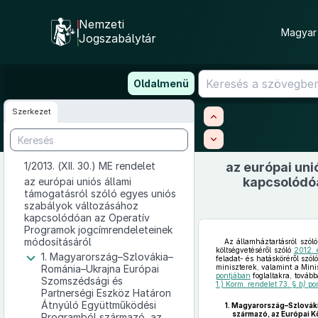
Nemzeti
Magyar 
Jogszabálytár
Ugrás
Oldalmenü
a
tartalomra
Szerkezet
1/2013. (XII. 30.) ME rendelet
az európai uni
kapcsolódó
az európai uniós állami
támogatásról szóló egyes uniós
szabályok változásához
kapcsolódóan az Operatív
Programok jogcímrendeleteinek
módosításáról
Az államháztartásról szól
költségvetéséről szóló
2012. 
1. Magyarország–Szlovákia–
feladat- és hatásköréről szól
Románia–Ukrajna Európai
miniszterek, valamint a Minis
pontjában
foglaltakra, tovább
Szomszédsági és
1.) Korm. rendelet 73. §
b)
po
Partnerségi Eszköz Határon
Átnyúló Együttműködési
1.
Magyarország–Szlováki
származó, az Európai K
Programból származó, az