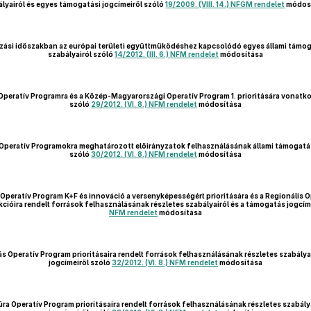
lyairól és egyes támogatási jogcímeiről szóló
19/2009. (VIII. 14.) NFGM rendelet
módos
ási időszakban az európai területi együttműködéshez kapcsolódó egyes állami támo
szabályairól szóló
14/2012. (III. 6.) NFM rendelet
módosítása
Operatív Programra és a Közép-Magyarországi Operatív Program 1. prioritására vonatko
szóló
29/2012. (VI. 8.) NFM rendelet
módosítása
s Operatív Programokra meghatározott előirányzatok felhasználásának állami támogatá
szóló
30/2012. (VI. 8.) NFM rendelet
módosítása
Operatív Program K+F és innováció a versenyképességért prioritására és a Regionális 
cióira rendelt források felhasználásának részletes szabályairól és a támogatás jogcím
NFM rendelet
módosítása
s Operatív Program prioritásaira rendelt források felhasználásának részletes szabálya
jogcímeiről szóló
32/2012. (VI. 8.) NFM rendelet
módosítása
úra Operatív Program prioritásaira rendelt források felhasználásának részletes szabály