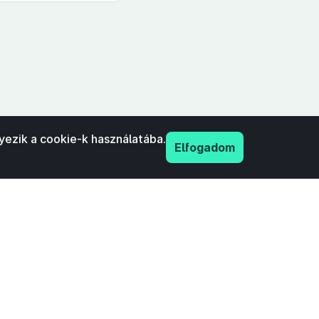
yezik a cookie-k használatába.
Elfogadom
PDF
nyilatkozat
Adatkezelési tájékoztató
IFK Magyar Közlönykiadó és Igazságügyi