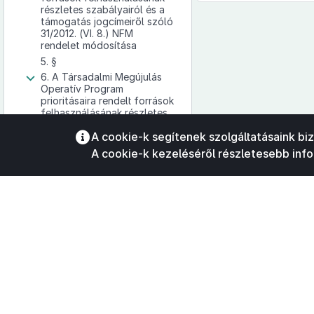
részletes szabályairól és a
támogatás jogcímeiről szóló
31/2012. (VI. 8.) NFM
rendelet módosítása
5. §
6. A Társadalmi Megújulás
Operatív Program
prioritásaira rendelt források
felhasználásának részletes
szabályairól és egyes
Az oldalmenübe visszatéréshez
A cookie-k segítenek szolgáltatásaink bi
támogatási jogcímeiről
használhatja az
ALT + S
billentyűket.
szóló 32/2012. (VI. 8.) NFM
A cookie-k kezeléséről részletesebb inf
rendelet módosítása
6. §
7. Társadalmi Infrastruktúra
Operatív Program
prioritásaira rendelt források
felhasználásának részletes
szabályairól és egyes
támogatási jogcímeiről
szóló 33/2012. (VI. 8.) NFM
rendelet módosítása
7. §
8. A Közlekedés Operatív
©
A