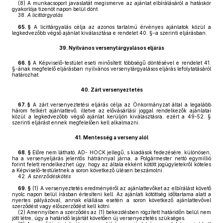
(8)
A munkacsoport javaslatát megismerve az ajánlat elbírálásáról a hatáskör
gyakorlója tizenöt napon belül dönt.
38.
A licittárgyalás
65. §
A licittárgyalás célja az azonos tartalmú érvényes ajánlatok közül a
legkedvezőbb végső ajánlat kiválasztása e rendelet 40. §-a szerinti eljárásban.
39.
Nyilvános versenytárgyalásos eljárás
66. §
A Képviselő-testület eseti minősített többségű döntésével e rendelet 41.
§-ának megfelelő eljárásban nyilvános versenytárgyalásos eljárás lefolytatásáról
határozhat.
40.
Zárt versenyeztetés
67. §
A zárt versenyeztetési eljárás célja az Önkormányzat által a legalább
három felkért ajánlattevő, illetve az elővásárlási joggal rendelkezők ajánlatai
közül a legkedvezőbb végső ajánlat kerüljön kiválasztásra, ezért a 49-52. §
szerinti eljárást ennek megfelelően kell alkalmazni.
41.
Mentesség a verseny alól
68. §
Előre nem látható, AD- HOCK jellegű, s kiadások fedezésére, különösen,
ha a versenyeljárás jelentős hátránnyal járna, a Polgármester nettó egymillió
forint felett rendelkezhet úgy, hogy az általa ekként kötött jogügyletekről köteles
a Képviselő-testületnek a soron következő ülésen beszámolni.
42.
A szerződéskötés
69. §
(1)
A versenyeztetés eredményéről az ajánlattevőket az elbírálást követő
nyolc napon belül írásban értesíteni kell. Az ajánlati kötöttség időtartama alatt a
nyertes pályázóval, annak elállása esetén a soron következő ajánlattevővel
szerződést vagy előszerződést kell kötni.
(2)
Amennyiben a szerződés az (1) bekezdésben rögzített határidőn belül nem
jött létre, úgy a határidő lejártát követően új versenyeztetés szükséges.