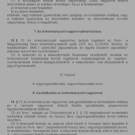
(7)
A törzsvagyon körébe tartozó vagyontárgy üzleti vagyonná történő
átminősítése abban az esetben lehetséges, ha az a továbbiakban
a)
önkormányzati feladatkör,
b)
az állami feladatkör
ellátását, vagy hatáskör gyakorlását nem szolgálja, és a feladatkör ellátása, vagy
a hatáskör gyakorlása az átminősítést követően az átminősítéssel érintett
vagyontárgy nélkül is megoldható.
7.
Az önkormányzati vagyon nyilvántartása
13. §
(1)
Az önkormányzati vagyonhoz tartozó ingatlant az Nvtv., a
Magyarország helyi önkormányzatairól szóló 2011. évi CLXXXIX. törvény (a
8
továbbiakban: Mötv.) számviteli jogszabályok és egyéb központi jogszabály
előírásai szerint kell nyilvántartani.
(2)
A kataszter és a kataszternapló folyamatos vezetéséről, továbbá az
önkormányzat tulajdonába kerülő ingatlanok tulajdonjogának az ingatlan-
nyilvántartásba történő bejegyeztetéséről, a kataszterben való átvezetéséről a
jegyző gondoskodik.
IV. Fejezet
A vagyongazdálkodás, vagyonhasznosítás elvei
8.
Gazdálkodás az önkormányzati vagyonnal
14. §
(1)
Az önkormányzati vagyonnal való gazdálkodás a közfeladatok ellátása
és a nemzeti vagyonnal történő felelős gazdálkodás alapelveinek
figyelembevételével történik.
9
(2)
Az Nvtv.
alapján az Önkormányzat a 2. § (3) meghatározott rendeltetés
biztosítása céljából közép- és hosszú távú vagyongazdálkodási tervet köteles
készíteni.
(3)
A Képviselő-testület az alakuló ülést követő 6 hónapon belül legalább 6
10
évre szóló az Nvtv.-ben
meghatározott hosszú távú vagyongazdálkodási tervet,
(a továbbiakban: Koncepciót) alkot. A képviselő-testület döntése előtt ki kell kérni
11
a
pénzügyekért felelős bizottság véleményét.