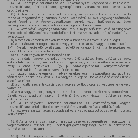
(4)
A Koncepció tartalmazza az Önkormányzat vagyonának kezelésére,
hasznosítására, értékesítésére, gyarapítására vonatkozó több évre szóló
célkitűzéseket.
(5)
A Koncepció célkitűzéseivel összhangban az éves költségvetésről szóló
rendelet megalkotásáig minden évben középtávú (3 év) vagyongazdálkodási
tervet fogad el. A Vagyongazdálkodási tervről hozott határozatot az éves
költségvetési rendelet megalkotása során figyelembe kell venni.
(6)
A középtávú vagyongazdálkodási terv a Képviselő-testület által elfogadott
Koncepció célkitűzéseinek megfelelően tartalmazza az adott költségvetési évre
vonatkozóan:
a)
a forgalomképtelen vagyon körében a hasznosítás fő célját és jellegét,
b)
a korlátozottan forgalomképes vagyoni körbe tartozó vagyonelemek körét a
9-11. §-nak megfelelő bontásban, megjelölve kategóriánként a lehetséges és
indokolt kezelés, hasznosítás célját,
c)
az üzleti vagyon körébe tartozó azon
ca)
stratégiai vagyonelemeket, melyek értékesítése, hasznosítása az adott
évben lebonyolítandó, megjelölve azt, hogy a vagyon hasznosítása, értékesítése
mely különös érdekeket – így pl. városképvédelmi, környezetvédelmi
szempontokat is – figyelembe véve történhet meg,
cb)
üzleti vagyonelemeket, melyek értékesítése, hasznosítása az adott év
távlatában indokoltnak látszik, s a vagyon jellegénél fogva az értékesítésüknek
akadálya nincs,
d)
az ingatlan és értékpapír vagy vegyes portfolió csomag képzésének elveit,
valamint
e)
azt a vagyoni kört, melynek – a hatáskörrel rendelkező szerv döntésével –
üzleti, vagy stratégiai vagyonná történő át-, vagy visszaminősítése az adott
évben indokolt.
(7)
A költségvetési rendelet tartalmazza az önkormányzati vagyon
hasznosítására, értékesítésére, gyarapítására vonatkozó éves célkitűzéseket.
(8)
Az éves zárszámadás elfogadásához a vagyonállapotról vagyonkimutatást
kell készíteni.
15. §
Az önkormányzati vagyon megszerzése és elidegenítését megelőzően a
vagyonváltozás célszerűségi, pénzügyi-gazdaságossági okait a döntéshozó
számára be kell mutatni.
16. §
(1)
A vagyontárgyak állagának megőrzéséről, üzemeltetéséről a