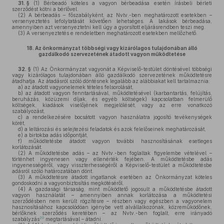
31. §
(1)
Bérbeadó köteles a vagyon bérbeadása esetén írásbeli bérleti
szerződést kötni a bérlővel.
(2)
A bérbeadás – főszabályként, az Nvtv.-ben meghatározott esetekben –
versenyeztetés lefolytatását követően lehetséges. A lakások bérbeadása,
amennyiben azt versenyeztetni kell úgy a gyorsított eljárásrendben teszi meg.
(3)
A versenyeztetés e rendeletben meghatározott esetekben mellőzhető.
18.
Az önkormányzat többségi vagy kizárólagos tulajdonában álló
gazdálkodó szervezetének átadott vagyon működtetése
32. §
(1)
Az Önkormányzat vagyonát a Képviselő-testület döntésével többségi
vagy kizárólagos tulajdonában álló gazdálkodó szervezetének működtetésre
átadhatja. Az átadásról szóló döntésnek legalább az alábbiakat kell tartalmaznia:
a)
az átadott vagyonelemek tételes felsorolását,
b)
az átadott vagyon fenntartásával, működtetésével (karbantartás, felújítás,
beruházás, közüzemi díjak, és egyéb költségek) kapcsolatban felmerülő
költségek, kiadások viselőjének megjelölését, vagy az erre vonatkozó
szabályozást,
c)
a rendelkezésére bocsátott vagyon használatra jogosító tevékenységek
körét,
d)
a leltározási és selejtezési feladatok és azok felelőseinek meghatározását,
e)
a birtokba adás időpontját,
f)
működtetésbe átadott vagyon további hasznosításának esetleges
korlátozását.
(2)
A működtetésbe adás – az Nvtv.-ben foglaltak figyelembe vételével –
történhet ingyenesen vagy ellenérték fejében. A működtetésbe adás
ingyenességéről, vagy visszterhességéről a Képviselő-testület a működtetésbe
adásról szóló határozatában dönt.
(3)
A működtetésre átadott ingatlanok esetében az Önkormányzat köteles
gondoskodni a vagyonbiztosítás megkötéséről.
(4)
A gazdasági társaság, mint működtető jogosult a működtetésbe átadott
vagyon használatát – amennyiben annak korlátozása a működtetési
szerződésben nem került rögzítésre – részben vagy egészben a vagyonelem
hasznosításához kapcsolódóan igénybe vett alvállalkozónak, közreműködőnek,
bérlőknek szerződés keretében – az Nvtv.-ben foglalt, erre irányadó
20
szabályzás
megtartásával – átadni.