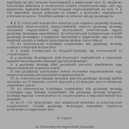
legfeljebb hat havi átmeneti hasznosításáról a polgármester dönt. Az ideiglenes
hasznosítás időtartama a versenykiírás ismételt eredménytelensége után egy
alkalommal, legfeljebb további hat hónappal meghosszabbítható. Az Nvtv. 11. §
(16) bekezdése szerinti értékhatár ez esetben a törvényben meghatározott
értékhatárral azonos. Termőföld esetében az átmeneti idő egy gazdasági év.
8. §
(1)
A Képviselő-testület dönt önkormányzati tulajdonú gazdasági társaság
alapításáról, átszervezéséről, megszüntetéséről, valamint gazdasági társasági
részesedés megszerzéséről vagy átruházásáról, önkormányzati vagyon
gazdasági társaságba apportálásáról. Az önkormányzati tulajdonrésszel működő
gazdasági társaságban a tulajdonosi képviseletet a polgármester vagy az általa
megbízott személy a hatáskör gyakorlójának döntése szerint látja el.
(2)
Az önkormányzat kizárólagos tulajdonában álló gazdasági társaság
esetében a Képviselő-testület dönt:
a)
a vezető tisztségviselő és felügyelő-bizottsági tag kinevezéséről és
visszahívásáról,
b)
a gazdasági társaságokról szóló törvényben meghatározott, a szavazatok
legalább háromnegyedes többségét igénylő kérdésekben,
c)
a gazdasági társaság általi gazdálkodó szervezet alapításának vagy
megszüntetésének engedélyezéséről,
d)
más gazdálkodó szervezetben történő részesedés megszerzésének vagy
meglévő részesedés átruházásának engedélyezéséről.
(3)
Az önkormányzat többségi befolyása alatt álló gazdasági társaság legfőbb
szervében az (1) bekezdés szerinti képviselő a (2) bekezdés szerinti döntésnek
megfelelően szavaz.
(4)
Az önkormányzat kizárólagos tulajdonában álló gazdasági társaság
kizárólagos vagy többségi tulajdonában álló gazdasági társaság felügyelő-
bizottsági tagjának kinevezéséhez és visszahívásához a Képviselő-testület tesz
javaslatot.
(5)
Az (1) – (4) bekezdésben nem szabályozott esetekben az önkormányzati
tulajdonrésszel működő gazdasági társasággal kapcsolatos tulajdonosi
kérdésekben a polgármester dönt.
III. Fejezet
Az Önkormányzat vagyonának felosztása