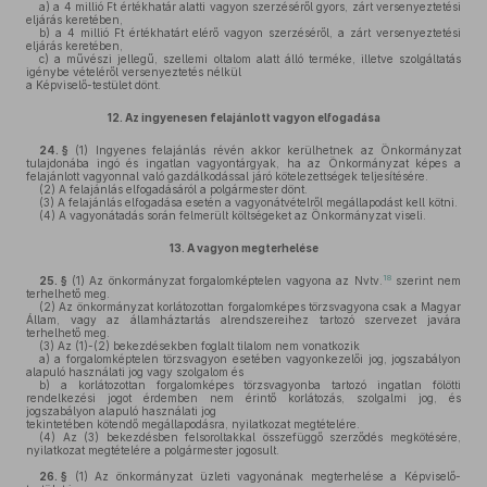
a)
a 4 millió Ft értékhatár alatti vagyon szerzéséről gyors, zárt versenyeztetési
eljárás keretében,
b)
a 4 millió Ft értékhatárt elérő vagyon szerzéséről, a zárt versenyeztetési
eljárás keretében,
c)
a művészi jellegű, szellemi oltalom alatt álló terméke, illetve szolgáltatás
igénybe vételéről versenyeztetés nélkül
a Képviselő-testület dönt.
12.
Az ingyenesen felajánlott vagyon elfogadása
24. §
(1)
Ingyenes felajánlás révén akkor kerülhetnek az Önkormányzat
tulajdonába ingó és ingatlan vagyontárgyak, ha az Önkormányzat képes a
felajánlott vagyonnal való gazdálkodással járó kötelezettségek teljesítésére.
(2)
A felajánlás elfogadásáról a polgármester dönt.
(3)
A felajánlás elfogadása esetén a vagyonátvételről megállapodást kell kötni.
(4)
A vagyonátadás során felmerült költségeket az Önkormányzat viseli.
13.
A vagyon megterhelése
18
25. §
(1)
Az önkormányzat forgalomképtelen vagyona az Nvtv.
szerint nem
terhelhető meg.
(2)
Az önkormányzat korlátozottan forgalomképes törzsvagyona csak a Magyar
Állam, vagy az államháztartás alrendszereihez tartozó szervezet javára
terhelhető meg.
(3)
Az (1)-(2) bekezdésekben foglalt tilalom nem vonatkozik
a)
a forgalomképtelen törzsvagyon esetében vagyonkezelői jog, jogszabályon
alapuló használati jog vagy szolgalom és
b)
a korlátozottan forgalomképes törzsvagyonba tartozó ingatlan fölötti
rendelkezési jogot érdemben nem érintő korlátozás, szolgalmi jog, és
jogszabályon alapuló használati jog
tekintetében kötendő megállapodásra, nyilatkozat megtételére.
(4)
Az (3) bekezdésben felsoroltakkal összefüggő szerződés megkötésére,
nyilatkozat megtételére a polgármester jogosult.
26. §
(1)
Az önkormányzat üzleti vagyonának megterhelése a Képviselő-