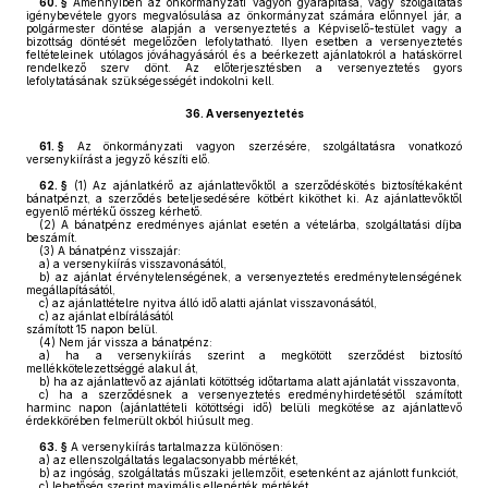
60. §
Amennyiben az önkormányzati vagyon gyarapítása, vagy szolgáltatás
igénybevétele gyors megvalósulása az önkormányzat számára előnnyel jár, a
polgármester döntése alapján a versenyeztetés a Képviselő-testület vagy a
bizottság döntését megelőzően lefolytatható. Ilyen esetben a versenyeztetés
feltételeinek utólagos jóváhagyásáról és a beérkezett ajánlatokról a hatáskörrel
rendelkező szerv dönt. Az előterjesztésben a versenyeztetés gyors
lefolytatásának szükségességét indokolni kell.
36.
A versenyeztetés
61. §
Az önkormányzati vagyon szerzésére, szolgáltatásra vonatkozó
versenykiírást a jegyző készíti elő.
62. §
(1)
Az ajánlatkérő az ajánlattevőktől a szerződéskötés biztosítékaként
bánatpénzt, a szerződés beteljesedésére kötbért kiköthet ki. Az ajánlattevőktől
egyenlő mértékű összeg kérhető.
(2)
A bánatpénz eredményes ajánlat esetén a vételárba, szolgáltatási díjba
beszámít.
(3)
A bánatpénz visszajár:
a)
a versenykiírás visszavonásától,
b)
az ajánlat érvénytelenségének, a versenyeztetés eredménytelenségének
megállapításától,
c)
az ajánlattételre nyitva álló idő alatti ajánlat visszavonásától,
c)
az ajánlat elbírálásától
számított 15 napon belül.
(4)
Nem jár vissza a bánatpénz:
a)
ha a versenykiírás szerint a megkötött szerződést biztosító
mellékkötelezettséggé alakul át,
b)
ha az ajánlattevő az ajánlati kötöttség időtartama alatt ajánlatát visszavonta,
c)
ha a szerződésnek a versenyeztetés eredményhirdetésétől számított
harminc napon (ajánlattételi kötöttségi idő) belüli megkötése az ajánlattevő
érdekkörében felmerült okból hiúsult meg.
63. §
A versenykiírás tartalmazza különösen:
a)
az ellenszolgáltatás legalacsonyabb mértékét,
b)
az ingóság, szolgáltatás műszaki jellemzőit, esetenként az ajánlott funkciót,
c)
lehetőség szerint maximális ellenérték mértékét,