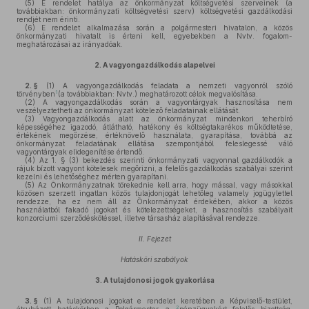
(5)
E rendelet hatálya az önkormányzat költségvetési szerveinek (a
továbbiakban: önkormányzati költségvetési szerv) költségvetési gazdálkodási
rendjét nem érinti.
(6)
E rendelet alkalmazása során a polgármesteri hivatalon, a közös
önkormányzati hivatalt is érteni kell, egyebekben a Nvtv. fogalom-
meghatározásai az irányadóak.
2.
A vagyongazdálkodás alapelvei
2. §
(1)
A vagyongazdálkodás feladata a nemzeti vagyonról szóló
1
törvényben
(a továbbiakban: Nvtv.) meghatározott célok megvalósítása.
(2)
A vagyongazdálkodás során a vagyontárgyak hasznosítása nem
veszélyeztetheti az önkormányzat kötelező feladatainak ellátását.
(3)
Vagyongazdálkodás alatt az önkormányzat mindenkori teherbíró
képességéhez igazodó, átlátható, hatékony és költségtakarékos működtetése,
értékének megőrzése, értéknövelő használata, gyarapítása, továbbá az
önkormányzat feladatának ellátása szempontjából feleslegessé váló
vagyontárgyak elidegenítése értendő.
(4)
Az 1. § (3) bekezdés szerinti önkormányzati vagyonnal gazdálkodók a
rájuk bízott vagyont kötelesek megőrizni, a felelős gazdálkodás szabályai szerint
kezelni és lehetőséghez mérten gyarapítani.
(5)
Az Önkormányzatnak törekednie kell arra, hogy mással, vagy másokkal
közösen szerzett ingatlan közös tulajdonjogát lehetőleg valamely jogügylettel
rendezze, ha ez nem áll az Önkormányzat érdekében, akkor a közös
használatból fakadó jogokat és kötelezettségeket, a hasznosítás szabályait
konzorciumi szerződéskötéssel, illetve társasház alapításával rendezze.
II. Fejezet
Hatásköri szabályok
3.
A tulajdonosi jogok gyakorlása
3. §
(1)
A tulajdonosi jogokat e rendelet keretében a Képviselő-testület,
2