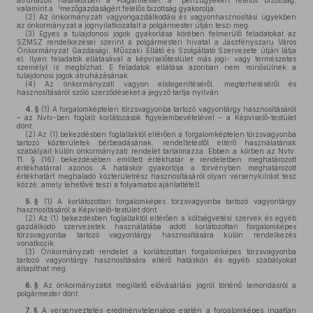
átruházott hatáskörben a Polgármester, a
pénzügyekért felelős bizottság,
3
valamint a
mezőgazdaságért felelős bizottság gyakorolja.
(2)
Az önkormányzati vagyongazdálkodási és vagyonhasznosítási ügyekben
az önkormányzat a jognyilatkozatait a polgármester útján teszi meg.
(3)
Egyes a tulajdonosi jogok gyakorlása körében felmerülő feladatokat az
SZMSZ rendelkezései szerint a polgármesteri hivatal a Jászfényszaru Város
Önkormányzat Gazdasági, Műszaki Ellátó és Szolgáltató Szervezete útján látja
el. Ilyen feladatok ellátásával a képviselőtestület más jogi- vagy természetes
személyt is megbízhat. E feladatok ellátása azonban nem minősülnek a
tulajdonosi jogok átruházásának.
(4)
Az önkormányzati vagyon elidegenítéséről, megterheléséről és
hasznosításáról szóló szerződéseket a jegyző tartja nyilván.
4. §
(1)
A forgalomképtelen törzsvagyonba tartozó vagyontárgy hasznosításáról
– az Nvtv-ben foglalt korlátozások figyelembevételével – a Képviselő-testület
dönt.
(2)
Az (1) bekezdésben foglaltaktól eltérően a forgalomképtelen törzsvagyonba
tartozó közterületek bérbeadásának, rendeltetéstől eltérő használatának
szabályait külön önkormányzati rendelet tartalmazza. Ebben a körben az Nvtv.
11. § (16) bekezdésében említett értékhatár e rendeletben meghatározott
értékhatárral azonos. A hatáskör gyakorlója a törvényben meghatározott
értékhatárt meghaladó közterületrész hasznosításáról olyan versenykiírást tesz
közzé, amely lehetővé teszi a folyamatos ajánlattételt.
5. §
(1)
A korlátozottan forgalomképes törzsvagyonba tartozó vagyontárgy
hasznosításáról a Képviselő-testület dönt.
(2)
Az (1) bekezdésben foglaltaktól eltérően a költségvetési szervek és egyéb
gazdálkodó szervezetek használatába adott korlátozottan forgalomképes
törzsvagyonba tartozó vagyontárgy hasznosítására külön rendelkezés
vonatkozik.
(3)
Önkormányzati rendelet a korlátozottan forgalomképes törzsvagyonba
tartozó vagyontárgy hasznosítására eltérő hatásköri és egyéb szabályokat
állapíthat meg.
6. §
Az önkormányzatot megillető elővásárlási jogról történő lemondásról a
polgármester dönt.
7. §
A versenyeztetés eredménytelensége esetén a forgalomképes ingatlan