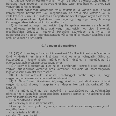
(6)
Örökölt vagyon esetén – amennyiben az adó- és értékbizonyítvány 6
hónapnál nem régebbi – a hagyatéki eljárás során megállapított értéket kell
vagyonértékének tekinteni.
(7)
Apport gazdasági társaságba való bevitelekor a vagyon piaci értékét
könyvvizsgáló bevonásával kell megállapítani és azt a piaci értéken kell a
vállalkozásba vinni. A tulajdonos az apportként bevitt vagyontárgyait cserével,
illetve készpénz ellenszolgáltatással kiválthatja úgy, hogy a gazdasági társaság
törzsvagyonában érdemi változás ne álljon be.
(8)
A használat vagy hasznosítási jog átengedése esetén az ellenérték
meghatározása során a használat vagy hasznosítási jog piaci értékének
megállapítása érdekében szakértő bevonása szükséges, amennyiben a
beszerzési érték alapján számított költségelvű bérleti díj a helyben szokásos piaci
ártól lényegesen (10%) eltér.
10.
A vagyon elidegenítése
19. §
(1)
Önkormányzati vagyont értékesíteni 25 millió Ft értékhatár felett – ha
törvény kivételt nem tesz – kizárólag nyilvános versenytárgyalás útján, az
összességében legelőnyösebb ajánlatot tevő részére, a szolgáltatás és
ellenszolgáltatás értékarányosságával lehet.
(2)
A Képviselő-testület az 1-25 millió Ft értékhatár közötti értéket képviselő
vagyon értékesítését versenyeljárás keretében értékesíti az összességében
legelőnyösebb ajánlatot tevő részére.
(3)
A Képviselő-testület minősített többséggel dönthet úgy is, hogy
vagyontárgyát internetes licitálás útján értékesíti.
12
(4)
Az Nvtv.
szerinti elővásárlási, vagy vételi jog gyakorlására – az állami
13
vagyonról szóló törvény
alapján – a Magyar Nemzeti Vagyonkezelő Zrt.
jogosult.
(5)
Az ajánlatkérő az ajánlattevőktől a szerződéskötés biztosítékaként
bánatpénzt, a szerződés beteljesedésére kötbért kiköthet ki. Az ajánlattevőktől
egyenlő mértékű összeg kérhető.
(6)
A bánatpénz visszajár:
a)
a versenykiírás visszavonásától,
b)
az ajánlat érvénytelenségének, a versenyeztetés eredménytelenségének
megállapításától,
c)
az ajánlat elbírálásától
számított 15 napon belül.