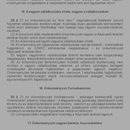
viszonyainak vizsgálatakor a megvásárolt lakást nem kell figyelembe venni.
15.
A vagyon vállalkozásba vitele, vagyon a vállalkozásban
19
29. §
(1)
Az önkormányzat az Nvtv.-ben
meghatározott feltételek szerint
folytathat vállalkozási tevékenységet. Kizárólag olyan gazdálkodó szervezetben
vehet részt, amelyben felelőssége nem haladja meg vagyoni hozzájárulásának
mértékét.
(2)
A közművek által megtestesített önkormányzati vagyon a Képviselő-testület
döntése folytán vehet részt vállalkozásban.
(3)
Az önkormányzat egyéb vagyona vállalkozásba vihető.
(4)
Az önkormányzat vagyonának vállalkozásba való beviteléről – értékhatártól
függetlenül, az SZMSZ előírásainak megtartásával – az önkormányzat
Képviselő-testülete dönt.
(5)
Vagyon, vagyonrész vállalkozásba történő bevitelére csak közgazdasági
megalapozás, településfejlesztési érdek alapján lehet javaslatot tenni.
(6)
Az önkormányzati bérleményben működő vállalkozói tevékenység nem
minősül a vagyon vállalkozásba vitelének, az ehhez szükséges befogadó
nyilatkozatot átruházott hatáskörben a polgármester jogosult megtenni.
Önkormányzati bérlakásba kivételesen, maximum 1 alkalmazottat foglalkoztató,
zajmentes tevékenységet végző, kényszervállalkozói jelleggel működő Bt,
egyszemélyes Kft. fogadható be.
16.
Önkormányzati forrásbevonás
30. §
(1)
Az önkormányzati forrásbevonás – adósságot keletkeztető ügylet
(hitelfelvétel, kötvény kibocsátás) – a Magyarország gazdasági stabilitásáról szóló
törvény és az államháztartásról szóló törvény, valamint az adósságot keletkeztető
ügyletekhez történő hozzájárulás részletes szabályairól szóló kormányrendelet
vonatkozó rendelkezéseinek figyelembe vételével történhet.
(2)
Lízingszerződés megkötésére kizárólag a Képviselő-testület jogosult.
17.
Önkormányzati vagyon bérlete, haszonbérlete