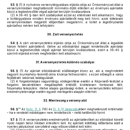
53. §
(1)
A nyilvános versenytárgyalásos eljárás célja az Önkormányzat által a
versenykiírásban meghatározott minimális díjtól eltérően az érvényes ajánlatok
közül a legkedvezőbb végső ajánlat kerüljön kiválasztásra.
(2)
A 36-40 §-ban leírt szabályokat azzal az eltéréssel kell alkalmazni, hogy
a licittárgyalásra minden érvényes ajánlattevőt meg kell hívni, azok kötelesek
versenykiírásban megjelölt időpontban megjelenni, a licitet a legelőnyösebb
ajánlathoz mérten kell lefolytatni.
30.
Zárt versenyeztetés
54. §
A zárt versenyeztetési eljárás célja az Önkormányzat által a legalább
három felkért ajánlattevő, illetve az elővásárlási joggal rendelkezők ajánlatai
közül a legkedvezőbb végső ajánlat kerüljön kiválasztásra, ezért a 36-40 §
szerinti eljárást ennek megfelelően kell alkalmazni.
31.
A versenyeztetés különös szabályai
55. §
(1)
Az ajánlat elbírálásánál elsőbbséget élvez az, aki a meghirdetett
vagyont munkahely-teremtő célra kívánja felhasználni, s ezzel elősegíti a város
fejlődését, lakóinak boldogulását.
(2)
A forgalomképes vagyontárgy elidegenítése esetén a Képviselő-testület a
forgalmi becsértékben megállapított értéktől kivételesen fontosnak ítélt,
folyamatos települési, illetve alapos gazdasági érdek, a versenyeztetés kétszeri
eredménytelensége esetén egyedi mérlegelés alapján eltérhet.
32.
Mentesség a verseny alól
29
56. §
Az
Nvtv. 11. §
(16) és
13. § (1) bekezdés
ében meghatározott értékhatár
– ha e rendelet másképpen nem rendelkezik – nettó kettőmillió forint.
57. §
(1)
A versenyeztetés eredményéről az ajánlattevőket az elbírálást követő
nyolc napon belül írásban értesíteni kell. Az ajánlati kötöttség időtartama alatt a
nyertes pályázóval szerződést vagy előszerződést kell kötni.