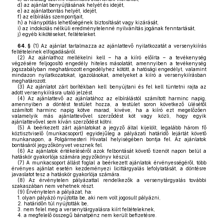
d)
az ajánlat benyújtásának helyét és idejét,
e)
az ajánlatbontás helyét, idejét,
f)
az elbírálás szempontjait,
h)
a hiánypótlás lehetőségének biztosítását vagy kizárását,
i)
az indokolás nélküli eredménytelenné nyilvánítás jogának fenntartását,
j)
egyéb kikötéseket, feltételeket.
64. §
(1)
Az ajánlat tartalmazza az ajánlattevő nyilatkozatát a versenykiírás
feltételeinek elfogadásáról.
(2)
Az ajánlathoz mellékelni kell – ha a kiíró előírta – a tevékenység
végzésére feljogosító engedély hiteles másolatát, amennyiben a tevékenység
jogszabályban meghatározott engedélyhez kötött, a hatósági engedélyt, valamint
mindazon nyilatkozatokat, igazolásokat, amelyeket a kiíró a versenykiírásban
meghatározott.
(3)
Az ajánlatot zárt borítékban kell benyújtani és fel kell tüntetni rajta az
adott versenykiírásra utaló jelzést.
(4)
Az ajánlattevő az ajánlatához az elbírálástól számított harminc napig,
amennyiben a döntést testület hozza, a testület soron következő ülésétől
számított harminc napig kötve marad, kivéve, ha a kiíró ezt megelőzően
valamelyik más ajánlattevővel szerződést köt vagy közli, hogy egyik
ajánlattevővel sem kíván szerződést kötni.
(5)
A beérkezett zárt ajánlatokat a jegyző által kijelölt, legalább három fő
köztisztviselő (munkacsoport) egyidejűleg a pályázati határidő lejártát követő
munkanapon, a Polgármesteri Hivatal helyiségében bontja fel. Az ajánlatok
bontásáról jegyzőkönyvet vesznek fel.
(6)
Az ajánlatok értékeléséről azok felbontását követő tizenöt napon belül a
hatáskör gyakorlója számára jegyzőkönyv készül.
(7)
A munkacsoport állást foglal a beérkezett ajánlatok érvényességéről, több
érvényes ajánlat esetén kezdeményezi licittárgyalás lefolytatását, a döntésre
javaslatot tesz a hatáskör gyakorlója számára.
(8)
Az érvénytelen pályázattal rendelkezők a versenytárgyalás további
szakaszában nem vehetnek részt.
(9)
Érvénytelen a pályázat, ha:
1.
olyan pályázó nyújtotta be, aki nem volt jogosult pályázni,
2.
határidőn túl nyújtották be,
3.
nem felel meg a versenytárgyalásra kiírt feltételeknek,
4.
a megfelelő összegű bánatpénz nem került befizetésre.