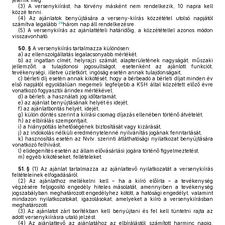
jelenik meg.
(3)
A versenykiírást, ha törvény másként nem rendelkezik, 10 napra kell
közzé tenni.
(4)
Az ajánlatok benyújtására a verseny-kiírás közzététel utolsó napjától
28
számítva legalább
három nap áll rendelkezésre.
(5)
A versenykiírás az ajánlattételi határidőig, a közzététellel azonos módon
visszavonható.
50. §
A versenykiírás tartalmazza különösen:
a)
az ellenszolgáltatás legalacsonyabb mértékét,
b)
az ingatlan címét, helyrajzi számát, alapterületének nagyságát, műszaki
jellemzőit, a tulajdonosi jogosultságot, esetenként az ajánlott funkciót,
tevékenységi, illetve üzletkört, ingóság esetén annak tulajdonságait,
c)
bérleti díj esetén annak kikötését, hogy a bérbeadó a bérleti díjat minden év
első napjától egyoldalúan megemeli legfeljebb a KSH által közzétett előző évre
vonatkozó fogyasztói árindex mértékével,
d)
a bérleti, a használati jog időtartamát,
e)
az ajánlat benyújtásának helyét és idejét,
f)
az ajánlatbontás helyét, idejét,
g)
külön döntés szerint a kiírási csomag díjazás ellenében történő átvételét,
h)
az elbírálás szempontjait,
i)
a hiánypótlás lehetőségének biztosítását vagy kizárását,
j)
az indokolás nélküli eredménytelenné nyilvánítás jogának fenntartását,
k)
hasznosítás esetén az Nvtv. szerinti átláthatósági nyilatkozat benyújtására
vonatkozó felhívást,
l)
elidegenítés esetén az állam elővásárlási jogára történő figyelmeztetést,
m)
egyéb kikötéseket, feltételeket.
51. §
(1)
Az ajánlat tartalmazza az ajánlattevő nyilatkozatát a versenykiírás
feltételeinek elfogadásáról.
(2)
Az ajánlathoz mellékelni kell – ha a kiíró előírta – a tevékenység
végzésére feljogosító engedély hiteles másolatát, amennyiben a tevékenység
jogszabályban meghatározott engedélyhez kötött, a hatósági engedélyt, valamint
mindazon nyilatkozatokat, igazolásokat, amelyeket a kiíró a versenykiírásban
meghatározott.
(3)
Az ajánlatot zárt borítékban kell benyújtani és fel kell tüntetni rajta az
adott versenykiírásra utaló jelzést.
(4)
Az ajánlattevő az ajánlatához az elbírálástól számított harminc napig,