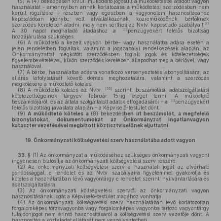
(5)
A (4) bekezdésen kívüli működtető jogosult a működtetésbe átadott vagyon
használatát – amennyiben annak korlátozása a működtetési szerződésben nem
került rögzítésre – részben vagy egészben a vagyonelem hasznosításához
kapcsolódóan igénybe vett alvállalkozónak, közreműködőnek, bérlőknek
21
szerződés keretében átadni, mely nem sértheti az Nvtv. kapcsolódó szabályait.
22
A 30 napot meghaladó átadáshoz a
pénzügyekért felelős bizottság
hozzájárulása szükséges.
(6)
A működtető a kezelt vagyon bérbe- vagy használatba adása esetén a
jelen rendeletben foglaltak, valamint a jogszabályi rendelkezések alapján, az
Önkormányzattal megkötött szerződésben foglalt jogok és kötelezettségek
figyelembevételével, külön szerződés keretében állapodhat meg a bérlővel, vagy
használóval.
(7)
A bérbe, használatba adásra vonatkozó versenyeztetés lebonyolítására, az
eljárás lefolytatását követő döntés meghozatalára, valamint a szerződés
megkötésére a működtető köteles.
[16]
(8)
A működtető köteles az Nvtv.
szerinti beszámolási, adatszolgáltatási
kötelezettségeinek tárgyév február 15-ig eleget tenni. A működtető
23
beszámolójáról, és az általa szolgáltatott adatok elfogadásáról – a
pénzügyekért
felelős bizottság javaslata alapján – a Képviselő-testület dönt.
(9)
A működtető köteles a
(8) bekezdés
ben írt beszámolót, a megfelelő
bizonylatokat, dokumentumokat az Önkormányzat ingatlanvagyon
kataszter vezetésével megbízott köztisztviselőnek eljuttatni.
19.
Önkormányzati költségvetési szerv használatába adott vagyon
33. §
(1)
Az önkormányzat a működéséhez szükséges önkormányzati vagyont
ingyenesen biztosítja az önkormányzati költségvetési szerv részére.
(2)
Az önkormányzati költségvetési szerv a használati jogát az elvárható
gondossággal, e rendelet és az Nvtv. szabályaira figyelemmel gyakorolja és
köteles a használatában lévő vagyontárgy e rendelet szerinti nyilvántartására és
adatszolgáltatásra.
(3)
Az önkormányzati költségvetési szervtől az önkormányzati vagyon
hasznosításának jogát a Képviselő-testület magához vonhatja.
(4)
Az önkormányzati költségvetési szerv használatában levő korlátozottan
forgalomképes törzsvagyonba vagy forgalomképes vagyonba tartozó vagyontárgy
tulajdonjogot nem érintő hasznosításáról a költségvetési szerv vezetője dönt. A
hasznosítás a közfeladat ellátását nem veszélyeztetheti.