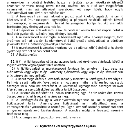
amennyiben a döntést testület hozza, a testület soron következő ülésétől
számított harminc napig kötve marad, kivéve, ha a kiíró ezt megelőzően
valamelyik más ajánlattevővel szerződést köt vagy közli, hogy egyik
ajánlattevővel sem kíván szerződést kötni.
(5)
A beérkezett zárt ajánlatokat a jegyző által kijelölt, legalább három fő
köztisztviselő (munkacsoport) egyidejűleg a pályázati határidő lejártát követő
munkanapon, a Polgármesteri Hivatal helyiségében bontja fel. Az ajánlatok
bontásáról jegyzőkönyvet vesznek fel.
(6)
Az ajánlatok értékeléséről azok felbontását követő tizenöt napon belül a
hatáskör gyakorlója számára jegyzőkönyv készül.
(7)
A munkacsoport állást foglal a beérkezett ajánlatok érvényességéről, több
érvényes ajánlat esetén kezdeményezi licittárgyalás lefolytatását, a döntésre
javaslatot tesz a hatáskör gyakorlója számára.
(8)
A munkacsoport javaslatát megismerve az ajánlat elbírálásáról a hatáskör
gyakorlója tizenöt napon belül dönt.
28.
A licittárgyalás
52. §
(1)
A licittárgyalás célja az azonos tartalmú érvényes ajánlatok közül a
legkedvezőbb végső ajánlat kiválasztása.
(2)
A licittárgyalást a munkacsoport folytatja le, amelyen részt vesz az
ajánlattevő vagy képviselője. Valamely ajánlattevő vagy képviselője távollétében
a licittárgyalás megtartható.
(3)
A licitet megelőzően a levezető személy ismerteti a licittárgyalás szabályait.
Felhívja az ajánlattevők figyelmét arra, hogy amennyiben a liciten legmagasabb
összeget tartó nem köt szerződést, a következő legmagasabb összeget tartóval
kíséreli meg a szerződéskötést az általa tartott összegen.
(4)
A licitemelés mértékét az induló licitösszeg egy- és tíz százaléka közötti
összegben a licitet levezető határozza meg.
(5)
A licittárgyalás és így a versenyeztetés nyertese az, aki a legnagyobb
licitösszeget tartja. Amennyiben licitálással nem állapítható meg a
versenyeztetés nyertesének a személye, úgy a levezető személy sorsolással dönt
a nyertes ajánlattevő kiválasztásáról. A sorsolás módját a levezető személy
határozza meg.
(6)
A licittárgyalásról jegyzőkönyvet kell felvenni.
29.
Nyilvános versenytárgyalásos eljárás