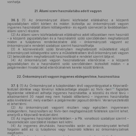
vonhatja.
21.
Állami szerv használatába adott vagyon
36. §
(1)
Az önkormányzat állami közfeladat ellátásához a központi
jogszabályban előírt körben és módon biztosítja az önkormányzati vagyon
ingyenes használatát állami költségvetési- és egyéb szervezet (a továbbiakban:
állami szerv) részére.
(2)
Az állami szerv közfeladatának ellátásához adott időszakban nem használt
– a központi jogszabályban és a használatról szóló szerződésben meghatározott
módon a tulajdonos rendelkezésére álló – önkormányzati vagyont az
önkormányzat e rendelet szabályai szerint hasznosíthatja.
(3)
A köznevelésről szóló törvényben meghatározott működtetést végző
önkormányzati költségvetési szerv a működtetésében lévő önkormányzati vagyon
(2) bekezdésben meghatározott hasznosítását e rendelet szerint látja el.
(4)
Az önkormányzati vagyon használatának ellenőrzése – a központi
jogszabályban és a használatról szóló szerződésben biztosított módon – a
polgármesteri hivatal belső ellenőrzésének keretei között történik.
22.
Önkormányzati vagyon ingyenes elidegenítése, hasznosítása
37. §
(1)
Az Önkormányzat a tulajdonában lévő vagyontárgyakat a Képviselő-
24
testület döntése vagy törvényi kötelezettsége alapján az Nvtv.-ben
foglaltak
figyelembe vételével adhatja ingyenes használatba, a közcélú és rövid távú –
alkalmanként 30 napot meg nem haladó időtartamú – ingyenes használatba
adás kivételével, mely esetben a polgármester jogosult dönteni. Versenyeztetéstől
el lehet térni.
(2)
Az önkormányzati vagyont részben vagy egészben ingyenesen
elidegeníteni, hasznosítani az Nvtv-ben megfogalmazott feltételek szerint lehet,
amelyről a Képviselő-testület dönt.
(3)
Az ingyenes használat tekintetében – a Ptk. vonatkozó szabályai szerint –
haszonkölcsön szerződést írásban kell kötni.
(4)
Az ingyenes átruházás, hasznosítás során az önkormányzatot terhelő
forgalmi adót az új tulajdonos vagy használó köteles az önkormányzatnak
megfizetni.