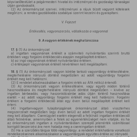
képviselőtestület a polgármesteri hivatal és intézményei és gazdasági társaságai
útján gondoskodik.
(2)
Az önkormányzat szervei, intézményei a rájuk bízott vagyont kötelesek
megőrizni, a rendes gazdálkodás szabályai szerint kezelni és gyarapítani.
V. Fejezet
Értékesítés, vagyonszerzés, vállalkozás a vagyonnal
9.
A vagyon értékének meghatározása
17. §
(1)
Az önkormányzat
a)
ingatlan vagyonának értékét a számviteli nyilvántartás szerinti bruttó
értékben vagy forgalmi értékbecslés alapján megállapított értéken,
b)
az ingó vagyonának értékét nyilvántartási értéken,
c)
értékpapír vagyonának értékét névértéken kell megállapítani.
18. §
(1)
Az önkormányzati vagyon körébe tartozó vagyontárgy értékesítésére,
megterhelésére irányuló döntést megelőzően az adott vagyontárgy forgalmi
értékét meg kell határozni.
(2)
E rendelet alkalmazásában a forgalmi érték az ÁFA nélkül értendő.
(3)
Az önkormányzati vagyon értékesítésére, vagy egyéb módon történő
hasznosítására és megterhelésére irányuló döntést megelőzően – kivéve az
ingatlan bérbeadás, vagy haszonkölcsönbe adás útján történő hasznosítása
esetét – az adott vagyontárgy forgalmi értékét meg kell határozni. Forgalmi
értéken a forgalmi értékbecslő által egy éven belül megállapított értéket kell
érteni.
(4)
Ingatlanvagyon tulajdonjogának önkormányzat általi visszterhes
megszerzését megelőzően (egy éven belül) az adott ingatlan forgalmi értékét
meg kell állapítani. Csereügylet esetén elegendő a felkínált ingatlan értékbecslő
általi felmérése, amennyiben a felek az egyenértékűséget nem vitatják, és ha
az önkormányzati ingatlan a nyilvántartásban szereplő jelenérték számítással
korrigált beszerzési ára nem haladja meg a csereingatlan értékét.
(5)
Ha a szerződés tárgya több vagyontárgy, a rendelet értékhatárra vonatkozó
rendelkezéseinek alkalmazásakor a vagyontárgyak együttes értéke az irányadó.