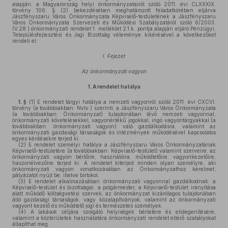
alapján, a Magyarország helyi önkormányzatairól szóló 2011. évi CLXXXIX.
törvény 106. § (2) bekezdésében meghatározott feladatkörében eljárva
Jászfényszaru Város Önkormányzata Képviselő-testületének a Jászfényszaru
Város Önkormányzata Szervezeti és Működési Szabályzatáról szóló 6/2003.
(V.28.) önkormányzati rendelet 1. melléklet 2.1.k. pontja alapján eljáró Pénzügyi,
Településfejlesztési és Jogi Bizottság véleménye kikérésével a következőket
rendeli el:
I. Fejezet
Az önkormányzati vagyon
1.
A rendelet hatálya
1. §
(1)
E rendelet tárgyi hatálya a nemzeti vagyonról szóló 2011. évi CXCVI.
törvény (a továbbiakban: Nvtv.) szerinti, a Jászfényszaru Város Önkormányzata
(a továbbiakban: Önkormányzat) tulajdonában lévő nemzeti vagyonnal,
önkormányzati követelésekkel, vagyonértékű jogokkal, ingó vagyontárgyakkal (a
továbbiakban: önkormányzati vagyon) való gazdálkodásra, valamint az
önkormányzati gazdasági társaságok és intézmények működésével kapcsolatos
egyes kérdésekre terjed ki.
(2)
E rendelet személyi hatálya a Jászfényszaru Város Önkormányzatának
Képviselő-testületére (a továbbiakban: Képviselő-testület) valamint szerveire, az
önkormányzati vagyon bérlőire, használóira, működtetőire, vagyonkezelőire,
haszonélvezőire terjed ki. A rendelet kiterjed minden olyan személyre, aki
önkormányzati vagyon vonatkozásában az Önkormányzathoz kérelmet,
pályázatot nyújt be, illetve birtokol.
(3)
E rendelet alkalmazásában önkormányzati vagyonnal gazdálkodnak: a
Képviselő-testület és bizottságai, a polgármester, a Képviselő-testület irányítása
alatt működő költségvetési szervek, az önkormányzat kizárólagos tulajdonában
álló gazdasági társaságok, vagy közalapítványok, valamint az önkormányzati
vagyont kezelő és működtető jogi és természetes személyek.
(4)
A lakások céljára szolgáló helyiségek bérletére és elidegenítésére,
valamint a közterületek használatára önkormányzati rendelet eltérő szabályokat
állapíthat meg.