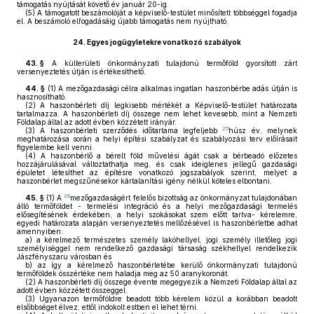
támogatás nyújtását követő év január 20-ig.
(5)
A támogatott beszámolóját a képviselő-testület minősített többséggel fogadja
el. A beszámoló elfogadásáig újabb támogatás nem nyújtható.
24.
Egyes jogügyletekre vonatkozó szabályok
43. §
A külterületi önkormányzati tulajdonú termőföld gyorsított zárt
versenyeztetés útján is értékesíthető.
44. §
(1)
A mezőgazdasági célra alkalmas ingatlan haszonbérbe adás útján is
hasznosítható.
(2) A haszonbérleti díj legkisebb mértékét a Képviselő-testület határozata
tartalmazza. A haszonbérleti díj összege nem lehet kevesebb, mint a Nemzeti
Földalap által az adott évben közzétett irányár.
25
(3)
A haszonbérleti szerződés időtartama legfeljebb
húsz év, melynek
meghatározása során a helyi építési szabályzat és szabályozási terv előírásait
figyelembe kell venni.
(4)
A haszonbérlő a bérelt föld művelési ágát csak a bérbeadó előzetes
hozzájárulásával változtathatja meg, és csak ideiglenes jellegű gazdasági
épületet létesíthet az építésre vonatkozó jogszabályok szerint, melyet a
haszonbérlet megszűnésekor kártalanítási igény nélkül köteles elbontani.
26
45. §
(1)
A
mezőgazdaságért felelős bizottság az önkormányzat tulajdonában
álló termőföldet - termelési integráció és a helyi mezőgazdasági termelés
elősegítésének érdekében, a helyi szokásokat szem előtt tartva- kérelemre,
egyedi határozata alapján versenyeztetés mellőzésével is haszonbérletbe adhat
amennyiben:
a)
a kérelmező természetes személy lakóhellyel, jogi személy illetőleg jogi
személyiséggel nem rendelkező gazdasági társaság székhellyel rendelkezik
Jászfényszaru városban és
b)
az így a kérelmező haszonbérletébe kerülő önkormányzati tulajdonú
termőföldek összértéke nem haladja meg az 50 aranykoronát.
(2)
A haszonbérleti díj összege évente megegyezik a Nemzeti Földalap által az
adott évben közzétett összeggel.
(3)
Ugyanazon termőföldre beadott több kérelem közül a korábban beadott
elsőbbséget élvez, ettől indokolt estben el lehet térni.