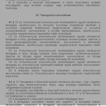
d)
a használó a használt helyiségeket, a közös használatra szolgáló
helyiségeket, vagy területet rongálja, vagy rendeltetésükkel ellentétesen
használja.
23.
Támogatási szerződések
41. §
(1)
Az Önkormányzat önkormányzati közfeladatként egyedi döntéseivel
támogatja Jászfényszaru és környéke turisztikai kínálatának bővítését, a
turisztikai programok feltételeinek megteremtését, ideértve a turisztika
menedzselésével, szervezésével, a turisták tájékoztatásával, Jászfényszaru
turisztikai megjelenésével kapcsolatos háttér biztosítását.
(2)
Az Önkormányzat önkormányzati közfeladatként egyedi döntéseivel
támogatja a helyi gazdaságszervezéshez szükséges tevékenységet, ideértve a
helyi gazdaságfejlesztés menedzselésével, szervezésével, a befektetők
tájékoztatásával, Jászfényszaru gazdasági megjelenésével kapcsolatos háttér
biztosítását.
(3)
Az Önkormányzat önkormányzati közfeladatként egyedi döntéseivel
támogatja a helyi ifjúság számára szóló programokat, kezdeményezéseket,
ideértve az ifjúsági ügyek menedzselésével, szervezésével, az ifjúság
tájékoztatásával kapcsolatos háttér, ifjúsági közösségi tér biztosítását.
(4)
Az Önkormányzat önkormányzati közfeladatként egyedi döntéseivel
támogatja az önkormányzati közfeladat ellátását segítő átlátható szervezeteket,
ideértve a világi egyházakat is.
(5)
A település közmű fejlesztése érdekében végzett önkormányzati
beruházások esetén az Önkormányzat a lakossági hozzájárulás megfizetésétől
eltekinthet.
42. §
(1)
Támogatást a Képviselő-testület kérelemre pénzben, ingó- ingatlan
ingyenes, vagy kedvezményesen, teljes, vagy részleges átadásával, illetve
szolgáltatásnyújtással nyújthat.
(2)
A támogatási szerződésben a Képviselő-testület a nemzeti vagyonvédelem
céljából, és a közfeladat ellátásának biztosítékaként a Nvtv. 13. § (4) bekezdésén
túli feltételeket is szabhat.
(3)
A támogatásról a Képviselő-testület minősített többséggel dönt.
(4)
A támogatási szerződést írásban kell megkötni. A támogatott köteles
beszámolóban elszámolni a támogatás szerződésszerű felhasználásáról a