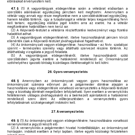
előírásokat érvényesíteni kell.
47. §
(1)
A vagyontárgyak elidegenítése során a vételárat elsősorban a
szerződés aláírásával egyidejűleg pénzben kell megfizetni. Amennyiben a
vételár vagy annak egy része megfizetése nem a szerződéskötéssel egyidejűleg,
hanem később történik, úgy a tulajdonjogot a vételár teljes kiegyenlítéséig fenn
kell tartani, egyidejűleg elállási jogot kikötni arra az esetre, ha a vételár
megfizetésére határidőben nem kerül sor.
(2)
A Képviselő-testület a vételárra részletfizetési kedvezményt vagy fizetési
haladékot adhat.
(3)
A vagyontárgyak elidegenítésénél, illetve hasznosításánál pénzen kívüli
ellenérték csak a Képviselő-testület jóváhagyásával fogadható el.
(4)
Az önkormányzati vagyon elidegenítése, hasznosítása – az Nvtv. szabályai
szerint – természetes személy vagy átlátható szervezet részére történik. Az
átláthatóság vizsgálata a jegyző feladata.
(5)
A vagyontárgyak elidegenítéséről, illetve hasznosításáról szóló
szerződésben jogvita esetére a hatáskörrel rendelkező az Önkormányzat
székhelyéhez igazodó bíróság kizárólagos illetékességét ki kell kötni.
26.
Gyors versenyeztetés
48. §
Amennyiben az önkormányzati vagyon gyors hasznosítása az
önkormányzat számára előnnyel jár, a polgármester döntése alapján a
hasznosításra vagy elidegenítésre vonatkozó versenyeztetés a Képviselő-testület
vagy a bizottság döntését megelőzően lefolytatható. Ilyen esetben a versenykiírás
feltételeinek utólagos jóváhagyásáról és a beérkezett ajánlatokról a hatáskörrel
rendelkező szerv dönt. Az előterjesztésben a versenyeztetés gyors
lefolytatásának szükségességét indokolni kell.
27.
A versenyeztetés
49. §
(1)
Az önkormányzati vagyon elidegenítésére, hasznosítására vonatkozó
versenykiírást a jegyző készíti elő.
(2)
A versenykiírás a polgármesteri hivatal hirdetőtábláján, az önkormányzat
honlapján, indokolt esetben a helyi lapban, illetve egyéb közösségi felületeken