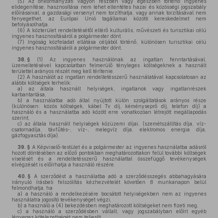
(5)
Az önkormányzati vagyon részben vagy egészben történő ingyenes
elidegenítése, hasznosítása nem lehet ellentétes hazai és közösségi jogszabály
előírásaival, a gazdasági versenyt nem torzíthatja, vagy annak torzításával nem
fenyegethet, az Európai Unió tagállamai közötti kereskedelmet nem
befolyásolhatja.
(6)
A közterület rendeltetésétől eltérő kulturális, művészeti és turisztikai célú
ingyenes hasznosításáról a polgármester dönt.
(7)
Ingóság közfeladat ellátása céljából történő, különösen turisztikai célú
ingyenes hasznosításáról a polgármester dönt.
38. §
(1)
Az ingyenes használónak az ingatlan fenntartásával,
üzemeltetésével kapcsolatban felmerülő tényleges költségeknek a használt
területtel arányos részét meg kell térítenie.
(2)
A használót az ingatlan rendeltetésszerű használatával kapcsolatosan az
alábbi költségek terhelik:
a)
az általa használt helyiségek, ingatlanok vagy ingatlanrészek
karbantartása,
b)
a használatba adó által nyújtott külön szolgáltatások arányos része
(különösen: közös költségek, kábel Tv díj, kéményseprő díj, telefon díj) a
használó és a használatba adó között erre vonatkozóan létrejött megállapodás
szerint,
c)
az általa használt helyiségek közüzemi díjai, (szemétszállítás díja, víz-
csatornadíja, távfűtés-, víz-, melegvíz díja, elektromos energia díja,
gázfogyasztás díja).
39. §
A Képviselő-testület és a polgármester az ingyenes használatba adásról
hozott döntésében az előző pontokban meghatározottakon felül további költségek
viselését és a rendeltetésszerű használattal összefüggő tevékenységek
elvégzését is előírhatja a használó részére.
40. §
A szerződést a használatba adó a szerződésszegés abbahagyására
irányuló írásbeli felszólítás kézhezvételét követően 8 munkanapon belül
felmondhatja, ha
a)
a használó a rendelkezésére bocsátott helyiségekben nem az ingyenes
használatra jogosító tevékenységet végzi,
b)
a használó a (4) bekezdésben meghatározott költségeket nem fizeti meg,
c)
a használó a szerződésben vállalt, vagy jogszabályban előírt egyéb
lényeges kötelezettségét nem teljesíti,