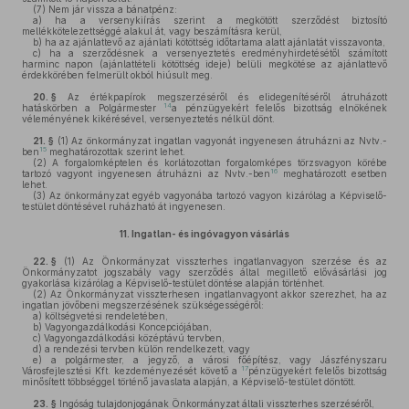
(7)
Nem jár vissza a bánatpénz:
a)
ha a versenykiírás szerint a megkötött szerződést biztosító
mellékkötelezettséggé alakul át, vagy beszámításra kerül,
b)
ha az ajánlattevő az ajánlati kötöttség időtartama alatt ajánlatát visszavonta,
c)
ha a szerződésnek a versenyeztetés eredményhirdetésétől számított
harminc napon (ajánlattételi kötöttség ideje) belüli megkötése az ajánlattevő
érdekkörében felmerült okból hiúsult meg.
20. §
Az értékpapírok megszerzéséről és elidegenítéséről átruházott
14
hatáskörben a Polgármester
a pénzügyekért felelős bizottság elnökének
véleményének kikérésével, versenyeztetés nélkül dönt.
21. §
(1)
Az önkormányzat ingatlan vagyonát ingyenesen átruházni az Nvtv.-
15
ben
meghatározottak szerint lehet.
(2)
A forgalomképtelen és korlátozottan forgalomképes törzsvagyon körébe
16
tartozó vagyont ingyenesen átruházni az Nvtv.-ben
meghatározott esetben
lehet.
(3)
Az önkormányzat egyéb vagyonába tartozó vagyon kizárólag a Képviselő-
testület döntésével ruházható át ingyenesen.
11.
Ingatlan- és ingóvagyon vásárlás
22. §
(1)
Az Önkormányzat visszterhes ingatlanvagyon szerzése és az
Önkormányzatot jogszabály vagy szerződés által megillető elővásárlási jog
gyakorlása kizárólag a Képviselő-testület döntése alapján történhet.
(2)
Az Önkormányzat visszterhesen ingatlanvagyont akkor szerezhet, ha az
ingatlan jövőbeni megszerzésének szükségességéről:
a)
költségvetési rendeletében,
b)
Vagyongazdálkodási Koncepciójában,
c)
Vagyongazdálkodási középtávú tervben,
d)
a rendezési tervben külön rendelkezett, vagy
e)
a polgármester, a jegyző, a városi főépítész, vagy Jászfényszaru
17
Városfejlesztési Kft. kezdeményezését követő a
pénzügyekért felelős bizottság
minősített többséggel történő javaslata alapján, a Képviselő-testület döntött.
23. §
Ingóság tulajdonjogának Önkormányzat általi visszterhes szerzéséről,