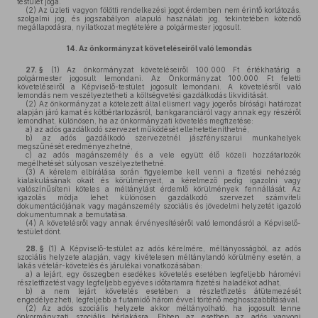
testület joga.
(2)
Az üzleti vagyon fölötti rendelkezési jogot érdemben nem érintő korlátozás,
szolgalmi jog, és jogszabályon alapuló használati jog, tekintetében kötendő
megállapodásra, nyilatkozat megtételére a polgármester jogosult.
14.
Az önkormányzat követeléseiről való lemondás
27. §
(1)
Az önkormányzat követeléseiről 100.000 Ft értékhatárig a
polgármester jogosult lemondani. Az Önkormányzat 100.000 Ft feletti
követeléseiről a Képviselő-testület jogosult lemondani. A követelésről való
lemondás nem veszélyeztetheti a költségvetési gazdálkodás likviditását.
(2)
Az önkormányzat a kötelezett által elismert vagy jogerős bírósági határozat
alapján járó kamat és kötbértartozásról, bankgaranciáról vagy annak egy részéről
lemondhat, különösen, ha az önkormányzati követelés megfizetése:
a)
az adós gazdálkodó szervezet működését ellehetetleníthetné,
b)
az adós gazdálkodó szervezetnél jászfényszarui munkahelyek
megszűnését eredményezhetné,
c)
az adós magánszemély és a vele együtt élő közeli hozzátartozók
megélhetését súlyosan veszélyeztethetné.
(3)
A kérelem elbírálása során figyelembe kell venni a fizetési nehézség
kialakulásának okait és körülményeit, a kérelmező pedig igazolni vagy
valószínűsíteni köteles a méltánylást érdemlő körülmények fennállását. Az
igazolás módja lehet különösen gazdálkodó szervezet számviteli
dokumentációjának vagy magánszemély szociális és jövedelmi helyzetét igazoló
dokumentumnak a bemutatása.
(4)
A követelésről vagy annak érvényesítéséről való lemondásról a Képviselő-
testület dönt.
28. §
(1)
A Képviselő-testület az adós kérelmére, méltányosságból, az adós
szociális helyzete alapján, vagy kivételesen méltánylandó körülmény esetén, a
lakás vételár-követelés és járulékai vonatkozásában:
a)
a lejárt, egy összegben esedékes követelés esetében legfeljebb háromévi
részletfizetést vagy legfeljebb egyéves időtartamra fizetési haladékot adhat,
b)
a nem lejárt követelés esetében a részletfizetés átütemezését
engedélyezheti, legfeljebb a futamidő három évvel történő meghosszabbításával.
(2)
Az adós szociális helyzete akkor méltányolható, ha jogosult lenne
önkormányzati szociális bérlakásra. Ebben az esetben az adós vagyoni