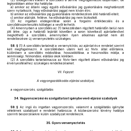
(2)
Elidegenítés esetén a szerződés a benne megfogalmazott időpontban, de
legkorábban akkor lép hatályba:
a)
amikor az állami vagy egyéb elővásárlási jog gyakorlására meghatározott
szerv nyilatkozik, hogy elővásárlási joggal nem kíván élni,
b)
amikor az elővásárlási jog gyakorlására rendelkezésre álló határidő eltelt,
c)
amikor aláírják, feltéve, ha elővásárlási jog nem biztosított.
(3)
Az ingatlan elidegenítése során a forgalmi értékbecslés és a
szerződésszerkesztés költségei a vevőt terhelik.
(4)
Amennyiben a szerződés az (1) bekezdésben rögzített határidőn belül nem
jött létre, úgy a határidő lejártát követően a soron következő ajánlattevővel
megköthető a szerződés, amennyiben ilyen alkalmas ajánlat nem áll
rendelkezésre új versenyeztetés szükséges.
58. §
(1)
A szerződés tartalmát a versenykiírás, az ajánlat és e rendelet szerint
kell megfogalmazni. A szerződésben utalni kell az Nvtv. által előírtakra,
különösen a szerződés módosítása, hosszabbítása, a hasznosítás módja, a
semmisségi, felmondási, elállási okok körében.
(2)
A szerződés tartartalmazza az Nvtv-ben rögzített állami elővásárlási jog
érvényesítéséhez szükséges rendelkezéseket.
VII. Fejezet
A vagyongazdálkodás eljárási szabályai,
a vagyonszerzés, szolgáltatás
34.
Vagyonszerzési és szolgáltatást igénybe vevő eljárási szabályok
59. §
Az ingó és ingatlan vagyonszerzés, valamint a szolgáltatás igénybe
vételének szabályait e rendelet határozza. A közbeszerzési törvény hatálya
szerinti beszerzésekre külön szabályzat rendelkezik.
35.
Gyors versenyeztetés