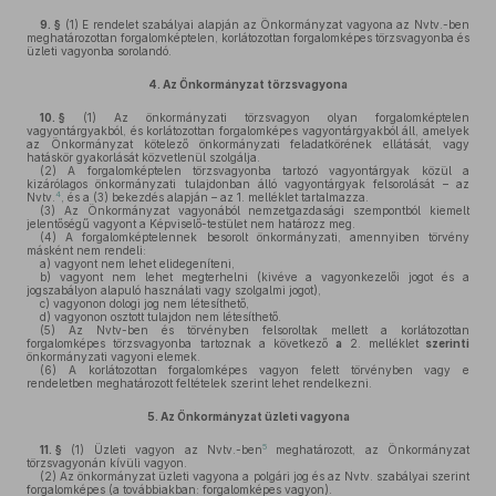
9. §
(1)
E rendelet szabályai alapján az Önkormányzat vagyona az Nvtv.-ben
meghatározottan forgalomképtelen, korlátozottan forgalomképes törzsvagyonba és
üzleti vagyonba sorolandó.
4.
Az Önkormányzat törzsvagyona
10. §
(1)
Az önkormányzati törzsvagyon olyan forgalomképtelen
vagyontárgyakból, és korlátozottan forgalomképes vagyontárgyakból áll, amelyek
az Önkormányzat kötelező önkormányzati feladatkörének ellátását, vagy
hatáskör gyakorlását közvetlenül szolgálja.
(2)
A forgalomképtelen törzsvagyonba tartozó vagyontárgyak közül a
kizárólagos önkormányzati tulajdonban álló vagyontárgyak felsorolását – az
4
Nvtv.
, és a (3) bekezdés alapján – az 1. melléklet tartalmazza.
(3)
Az Önkormányzat vagyonából nemzetgazdasági szempontból kiemelt
jelentőségű vagyont a Képviselő-testület nem határozz meg.
(4)
A forgalomképtelennek besorolt önkormányzati, amennyiben törvény
másként nem rendeli:
a)
vagyont nem lehet elidegeníteni,
b)
vagyont nem lehet megterhelni (kivéve a vagyonkezelői jogot és a
jogszabályon alapuló használati vagy szolgalmi jogot),
c)
vagyonon dologi jog nem létesíthető,
d)
vagyonon osztott tulajdon nem létesíthető.
(5)
Az Nvtv-ben és törvényben felsoroltak mellett a korlátozottan
forgalomképes törzsvagyonba tartoznak a következő
a
2. melléklet
szerinti
önkormányzati vagyoni elemek.
(6)
A korlátozottan forgalomképes vagyon felett törvényben vagy e
rendeletben meghatározott feltételek szerint lehet rendelkezni.
5.
Az Önkormányzat üzleti vagyona
5
11. §
(1)
Üzleti vagyon az Nvtv.-ben
meghatározott, az Önkormányzat
törzsvagyonán kívüli vagyon.
(2)
Az önkormányzat üzleti vagyona a polgári jog és az Nvtv. szabályai szerint
forgalomképes (a továbbiakban: forgalomképes vagyon).