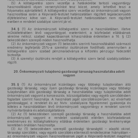
(5)
A költségvetési szerv vezetője a hatáskörébe tartozó vagyontárgy
hasznosításáról olyan versenykiírást tesz közzé, amely lehetővé teszi a
folyamatos ajánlattételt. A költségvetési szerv vezetője az önkormányzati vagyon
hasznosítása során a Képviselő-testület határozatában rögzített legalacsonyabb
díjtételekhez kötve van. A Képviselő-testület határozatában nem rögzített
esetben e rendelet szabályai szerint jár el.
34. §
(1)
Az önkormányzati költségvetési szerv a használatában, illetve
működtetésében lévő vagyontárgyat, esetenként, a közfeladat ellátásának
sérelme nélkül, szabad kapacitásainak kihasználása érdekében a 16. § (2)
bekezdésben szereplő módon hasznosíthatja.
(2)
Az önkormányzati vagyon (1) bekezdés szerinti hasznosításából származó
eredmény legfeljebb 25%-a személyi ösztönzésre fordítható, amennyiben a
költségvetési szerv szabad pénzmaradványa a kifizetés pénzügyi fedezetét
biztosítja.
(3)
A személyi ösztönzés rendjét a költségvetési szerv belső szabályzatában
rögzíti.
20.
Önkormányzati tulajdonú gazdasági társaság használatába adott
vagyon
35. §
(1)
Az önkormányzat kizárólagos vagy többségi tulajdonában álló
gazdasági társaság, vagy ilyen gazdasági társaság kizárólagos vagy többségi
tulajdonában álló gazdasági társaság a használatába vagy tulajdonába adott
önkormányzati vagyont a koncessziós, közszolgáltatási vagy egyéb szerződésben
foglaltak szerint használja. A használati jogát szerződésszerűen, az elvárható
gondossággal, e rendelet és az Nvtv. szabályaira figyelemmel gyakorolja és
köteles a használatában lévő önkormányzati vagyontárgy e rendelet szerinti
nyilvántartására és adatszolgáltatásra.
(2)
Az (1) bekezdésben szereplő gazdasági társaság a használatába adott
önkormányzati vagyont e rendelet szabályaitól eltérően közfeladatának
eredményes és költséghatékony ellátása érdekében gazdasági tevékenysége
keretében önállóan hasznosítja.
(3)
Az (1) bekezdésben szereplő gazdasági társaságtól – alapító okirat,
társasági szerződés, vagy egyéb szerződés ellenkező rendelkezése hiányában –
az önkormányzati vagyon hasznosításának jogát a Képviselő-testület magához