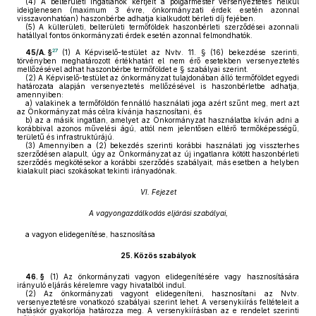
(4)
A belterületi ingatlanok kertjeit a polgármester versenyeztetés nélkül
ideiglenesen (maximum 3 évre, önkormányzati érdek esetén azonnal
visszavonhatóan) haszonbérbe adhatja kialkudott bérleti díj fejében.
(5)
A külterületi, belterületi termőföldek haszonbérleti szerződései azonnali
hatállyal fontos önkormányzati érdek esetén azonnal felmondhatók.
27
45/A. §
(1)
A Képviselő-testület az Nvtv. 11. § (16) bekezdése szerinti,
törvényben meghatározott értékhatárt el nem érő esetekben versenyeztetés
mellőzésével adhat haszonbérbe termőföldet e § szabályai szerint.
(2)
A Képviselő-testület az önkormányzat tulajdonában álló termőföldet egyedi
határozata alapján versenyeztetés mellőzésével is haszonbérletbe adhatja,
amennyiben:
a)
valakinek a termőföldön fennálló használati joga azért szűnt meg, mert azt
az Önkormányzat más célra kívánja hasznosítani, és
b)
az a másik ingatlan, amelyet az Önkormányzat használatba kíván adni a
korábbival azonos művelési ágú, attól nem jelentősen eltérő termőképességű,
területű és infrastruktúrájú.
(3)
Amennyiben a (2) bekezdés szerinti korábbi használati jog visszterhes
szerződésen alapult, úgy az Önkormányzat az új ingatlanra kötött haszonbérleti
szerződés megkötésekor a korábbi szerződés szabályait, más esetben a helyben
kialakult piaci szokásokat tekinti irányadónak.
VI. Fejezet
A vagyongazdálkodás eljárási szabályai,
a vagyon elidegenítése, hasznosítása
25.
Közös szabályok
46. §
(1)
Az önkormányzati vagyon elidegenítésére vagy hasznosítására
irányuló eljárás kérelemre vagy hivatalból indul.
(2)
Az önkormányzati vagyont elidegeníteni, hasznosítani az Nvtv.
versenyeztetésre vonatkozó szabályai szerint lehet. A versenykiírás feltételeit a
hatáskör gyakorlója határozza meg. A versenykiírásban az e rendelet szerinti