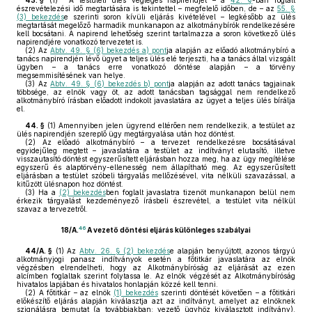
43. §
(1)
A testületi ülés végleges napirendjét – a
42. §
-ban foglalt
észrevételezési idő megtartására is tekintettel – megfelelő időben, de – az
55. §
(3) bekezdés
e szerinti soron kívüli eljárás kivételével – legkésőbb az ülés
megtartását megelőző harmadik munkanapon az alkotmánybírók rendelkezésére
kell bocsátani. A napirend lehetőség szerint tartalmazza a soron következő ülés
napirendjére vonatkozó tervezetet is.
(2)
Az
Abtv. 49. § (6) bekezdés a) pont
ja alapján az előadó alkotmánybíró a
tanács napirendjén lévő ügyet a teljes ülés elé terjeszti, ha a tanács által vizsgált
ügyben – a tanács erre vonatkozó döntése alapján – a törvény
megsemmisítésének van helye.
(3)
Az
Abtv. 49. § (6) bekezdés b) pont
ja alapján az adott tanács tagjainak
többsége, az elnök vagy öt, az adott tanácsban tagsággal nem rendelkező
alkotmánybíró írásban előadott indokolt javaslatára az ügyet a teljes ülés bírálja
el.
44. §
(1)
Amennyiben jelen ügyrend eltérően nem rendelkezik, a testület az
ülés napirendjén szereplő ügy megtárgyalása után hoz döntést.
(2)
Az előadó alkotmánybíró – a tervezet rendelkezésre bocsátásával
egyidejűleg megtett – javaslatára a testület az indítványt elutasító, illetve
visszautasító döntést egyszerűsített eljárásban hozza meg, ha az ügy megítélése
egyszerű és alaptörvény-ellenesség nem állapítható meg. Az egyszerűsített
eljárásban a testület szóbeli tárgyalás mellőzésével, vita nélküli szavazással, a
kitűzött ülésnapon hoz döntést.
(3)
Ha a
(2) bekezdés
ben foglalt javaslatra tizenöt munkanapon belül nem
érkezik tárgyalást kezdeményező írásbeli észrevétel, a testület vita nélkül
szavaz a tervezetről.
46
18/A.
A vezető döntési eljárás különleges szabályai
44/A. §
(1)
Az
Abtv. 26. § (2) bekezdés
e alapján benyújtott, azonos tárgyú
alkotmányjogi panasz indítványok esetén a főtitkár javaslatára az elnök
végzésben elrendelheti, hogy az Alkotmánybíróság az eljárását az ezen
alcímben foglaltak szerint folytassa le. Az elnök végzését az Alkotmánybíróság
hivatalos lapjában és hivatalos honlapján közzé kell tenni.
(2)
A főtitkár – az elnök
(1) bekezdés
szerinti döntését követően – a főtitkári
előkészítő eljárás alapján kiválasztja azt az indítványt, amelyet az elnöknek
szignálásra bemutat (a továbbiakban: vezető ügyhöz kiválasztott indítvány).