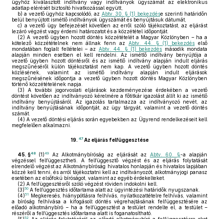
ügyhöz kiválasztott indítvány vagy indítványok ügyszámát az elektronikus
adatlap elérését biztosító hivatkozással együtt,
b)
a vezető ügyhöz kapcsolódó, az
Abtv. 30. § (1) bekezdés
e szerinti határidőn
belül benyújtott ismétlő indítványok ügyszámát és benyújtásuk dátumát,
c)
a vezető ügy befejezését követően az erről szóló tájékoztatást, az eljárást
lezáró végzést vagy érdemi határozatot és a közzététel időpontját.
(2)
A vezető ügyben hozott döntés közzétételét a Magyar Közlönyben – ha a
kötelező közzétételnek nem állnak fenn az
Abtv. 44. § (1) bekezdés
első
mondatában foglalt feltételei – az
Abtv. 44. § (1) bekezdés
második mondata
alapján minden esetben el kell rendelni. Az ismétlő indítvány benyújtója a
vezető ügyben hozott döntésről és az ismétlő indítvány alapján indult eljárás
megszűnéséről külön tájékoztatást nem kap. A vezető ügyben hozott döntés
közlésének, valamint az ismétlő indítvány alapján indult eljárások
megszűnésének időpontja a vezető ügyben hozott döntés Magyar Közlönyben
történő közzétételének napja.
(3)
A további jogorvoslati eljárások kezdeményezése érdekében a vezető
döntést követően az indítványozó kérelmére a főtitkár igazolást állít ki az ismétlő
indítvány benyújtásáról. Az igazolás tartalmazza az indítványozó nevét, az
indítvány benyújtásának időpontját, az ügy tárgyát, valamint a vezető döntés
számát.
(4)
A vezető döntési eljárás során egyebekben az Ügyrend rendelkezéseit kell
megfelelően alkalmazni.
47
19.
Az eljárás felfüggesztése
48
49
45. §
(1)
Az Alkotmánybíróság az eljárását az
Abtv. 60. §
-a alapján
végzéssel felfüggesztheti. A felfüggesztő végzést és az eljárás folytatását
elrendelő végzést az Alkotmánybíróság hivatalos honlapján és hivatalos lapjában
közzé kell tenni, és arról tájékoztatni kell az indítványozót, alkotmányjogi panasz
esetében az elsőfokú bíróságot, valamint az egyéb érdekelteket.
(2)
A felfüggesztésről szóló végzést röviden indokolni kell.
50
(3)
A felfüggesztés időtartama alatt az ügyintézési határidők nyugszanak.
51
(4)
Megkeresés, hiánypótlásra felhívás, nyilatkozattételre felhívás, valamint
a bíróság felhívása a kifogásolt döntés végrehajtásának felfüggesztésére az
előadó alkotmánybíró – ha a felfüggesztést a testület rendelte el, a testület –
részéről a felfüggesztés időtartama alatt is foganatosítható.
52