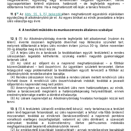
megjelölésével, egyedileg vagy tematikusan megjelölt ügyekben, illetve
ügycsoportokban történő eljárásra, határozott – de legfeljebb egyéves –
időtartamra hozható létre. Ha a meghatározott idő lejár, a tanács feloszlik.
12
11. §
Az
Abtv. 55. § (5) bekezdés
ében meghatározott egyesbírói eljárásban
egyidejűleg öt alkotmánybíró jár el. Az egyes bírókat az elnök javaslatára a teljes
ülés választja egy évre.
4.
A testületi működés és munkaszervezés általános szabályai
12. §
(1)
Az Alkotmánybíróság évente legfeljebb két alkalommal (nyáron és
télen), évente összesen legfeljebb ötvenhat nap ítélkezési szünetet tart,
melynek időtartamát a teljes ülés minden évben június 30-ig, illetve november
30-ig állapítja meg és teszi közzé.
(2)
A teljes ülés és a tanácsok (a továbbiakban együtt: testületek) a rendes
ülésszakban legalább kéthetente, szükség esetén nagyobb gyakorisággal
tartanak ülést.
(3)
Az ülést az időpont és a napirend meghatározásával – a főtitkár
közreműködésével – kell összehívni. Az ügyekben született tervezetet, illetve
feljegyzést vagy problematikát (a továbbiakban együtt: tervezet) a főtitkár az
alkotmánybírók rendelkezésére bocsátja.
(4)
Rendes ülésszakon kívül, továbbá a rendes ülések mellett rendkívüli ülés
hívható össze. A rendkívüli ülés összehívásának indokát, továbbá a javasolt
időpontot és napirendet meg kell jelölni.
(5)
Amennyiben az összehívott testületi ülés nem határozatképes, az elnök,
illetve a tanácsvezető megkísérli a határozatképesség helyreállítását, ennek
eredménytelensége esetén a döntést elhalasztja.
(6)
Az ülések napirendjét az Alkotmánybíróság hivatalos honlapján közzé kell
tenni.
13. §
(1)
A testületek üléseiről emlékeztető készül, mely tartalmazza a testület
jelen lévő tagjainak felsorolását, az ülés napirendjét, a lefolyt vita főbb (érdemi)
mozzanatait, továbbá az elnöknek (tanácsvezetőnek) a napirendi pontokra
vonatkozó esetleges összefoglalóját, valamint az ülés döntéseit, a szavazati
arányokat, továbbá a különvélemény, illetve párhuzamos indokolás
megfogalmazását bejelentő alkotmánybírók neveit.
(2)
Az emlékeztető kijavítását, kiegészítését – annak rendelkezésre bocsátását