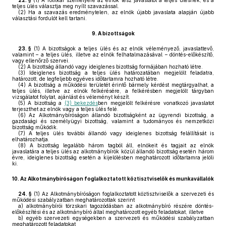
22. §
(1)
A főtitkár személyére az elnök tesz javaslatot a teljes ülésnek, és a
teljes ülés választja meg nyílt szavazással.
(2)
Ha a szavazás eredménytelen, az elnök újabb javaslata alapján újabb
választási fordulót kell tartani.
9.
A bizottságok
23. §
(1)
A bizottságok a teljes ülés és az elnök véleményező, javaslattevő,
valamint – a teljes ülés, illetve az elnök felhatalmazásával – döntés-előkészítő,
vagy ellenőrző szervei.
(2)
A bizottság állandó vagy ideiglenes bizottság formájában hozható létre.
(3)
Ideiglenes bizottság a teljes ülés határozatában megjelölt feladatra,
határozott, de legfeljebb egyéves időtartamra hozható létre.
(4)
A bizottság a működési területét érintő bármely kérdést megtárgyalhat, a
teljes ülés, illetve az elnök felkérésére, a felkérésben megjelölt tárgyban
vizsgálatot folytat, ajánlást és véleményt készít.
(5)
A bizottság a
(3) bekezdés
ben megjelölt felkérésre vonatkozó javaslatot
terjeszthet az elnök vagy a teljes ülés felé.
(6)
Az Alkotmánybíróságon állandó bizottságként az ügyrendi bizottság, a
gazdasági és személyügyi bizottság, valamint a tudományos és nemzetközi
bizottság működik.
(7)
A teljes ülés további állandó vagy ideiglenes bizottság felállítását is
elhatározhatja.
(8)
A bizottság legalább három tagból áll, elnökeit és tagjait az elnök
javaslatára a teljes ülés az alkotmánybírók közül állandó bizottság esetén három
évre, ideiglenes bizottság esetén a kijelölésben meghatározott időtartamra jelöli
ki.
10.
Az Alkotmánybíróságon foglalkoztatott köztisztviselők és munkavállalók
24. §
(1)
Az Alkotmánybíróságon foglalkoztatott köztisztviselők a szervezeti és
működési szabályzatban meghatározottak szerint
a)
alkotmánybírói törzskari tagozódásban az alkotmánybíró részére döntés-
előkészítési és az alkotmánybíró által meghatározott egyéb feladatokat, illetve
b)
egyéb szervezeti egységekben a szervezeti és működési szabályzatban
meghatározott feladatokat