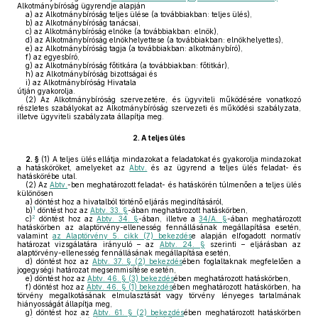
Alkotmánybíróság ügyrendje alapján
a)
az Alkotmánybíróság teljes ülése (a továbbiakban: teljes ülés),
b)
az Alkotmánybíróság tanácsai,
c)
az Alkotmánybíróság elnöke (a továbbiakban: elnök),
d)
az Alkotmánybíróság elnökhelyettese (a továbbiakban: elnökhelyettes),
e)
az Alkotmánybíróság tagja (a továbbiakban: alkotmánybíró),
f)
az egyesbíró,
g)
az Alkotmánybíróság főtitkára (a továbbiakban: főtitkár),
h)
az Alkotmánybíróság bizottságai és
i)
az Alkotmánybíróság Hivatala
útján gyakorolja.
(2)
Az Alkotmánybíróság szervezetére, és ügyviteli működésére vonatkozó
részletes szabályokat az Alkotmánybíróság szervezeti és működési szabályzata,
illetve ügyviteli szabályzata állapítja meg.
2.
A teljes ülés
2. §
(1)
A teljes ülés ellátja mindazokat a feladatokat és gyakorolja mindazokat
a hatásköröket, amelyeket az
Abtv.
és az ügyrend a teljes ülés feladat- és
hatáskörébe utal.
(2)
Az
Abtv.
-ben meghatározott feladat- és hatáskörén túlmenően a teljes ülés
különösen
a)
döntést hoz a hivatalból történő eljárás megindításáról,
1
b)
döntést hoz az
Abtv. 33. §
-ában meghatározott hatáskörben,
2
c)
döntést hoz az
Abtv. 34. §
-ában, illetve a
34/A. §
-ában meghatározott
hatáskörben az alaptörvény-ellenesség fennállásának megállapítása esetén,
valamint
az Alaptörvény 5. cikk (7) bekezdés
e alapján elfogadott normatív
határozat vizsgálatára irányuló – az
Abtv. 24. §
szerinti – eljárásban az
alaptörvény-ellenesség fennállásának megállapítása esetén,
d)
döntést hoz az
Abtv. 37. § (2) bekezdés
ében foglaltaknak megfelelően a
jogegységi határozat megsemmisítése esetén,
e)
döntést hoz az
Abtv. 46. § (3) bekezdés
ében meghatározott hatáskörben,
f)
döntést hoz az
Abtv. 46. § (1) bekezdés
ében meghatározott hatáskörben, ha
törvény megalkotásának elmulasztását vagy törvény lényeges tartalmának
hiányosságát állapítja meg,
g)
döntést hoz az
Abtv. 61. § (2) bekezdés
ében meghatározott hatáskörben