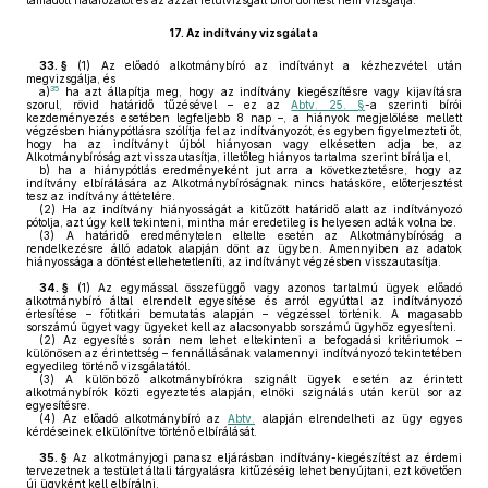
támadott határozatot és az azzal felülvizsgált bírói döntést nem vizsgálja.
17.
Az indítvány vizsgálata
33. §
(1)
Az előadó alkotmánybíró az indítványt a kézhezvétel után
megvizsgálja, és
35
a)
ha azt állapítja meg, hogy az indítvány kiegészítésre vagy kijavításra
szorul, rövid határidő tűzésével – ez az
Abtv. 25. §
-a szerinti bírói
kezdeményezés esetében legfeljebb 8 nap –, a hiányok megjelölése mellett
végzésben hiánypótlásra szólítja fel az indítványozót, és egyben figyelmezteti őt,
hogy ha az indítványt újból hiányosan vagy elkésetten adja be, az
Alkotmánybíróság azt visszautasítja, illetőleg hiányos tartalma szerint bírálja el,
b)
ha a hiánypótlás eredményeként jut arra a következtetésre, hogy az
indítvány elbírálására az Alkotmánybíróságnak nincs hatásköre, előterjesztést
tesz az indítvány áttételére.
(2)
Ha az indítvány hiányosságát a kitűzött határidő alatt az indítványozó
pótolja, azt úgy kell tekinteni, mintha már eredetileg is helyesen adták volna be.
(3)
A határidő eredménytelen eltelte esetén az Alkotmánybíróság a
rendelkezésre álló adatok alapján dönt az ügyben. Amennyiben az adatok
hiányossága a döntést ellehetetleníti, az indítványt végzésben visszautasítja.
34. §
(1)
Az egymással összefüggő vagy azonos tartalmú ügyek előadó
alkotmánybíró által elrendelt egyesítése és arról egyúttal az indítványozó
értesítése – főtitkári bemutatás alapján – végzéssel történik. A magasabb
sorszámú ügyet vagy ügyeket kell az alacsonyabb sorszámú ügyhöz egyesíteni.
(2)
Az egyesítés során nem lehet eltekinteni a befogadási kritériumok –
különösen az érintettség – fennállásának valamennyi indítványozó tekintetében
egyedileg történő vizsgálatától.
(3)
A különböző alkotmánybírókra szignált ügyek esetén az érintett
alkotmánybírók közti egyeztetés alapján, elnöki szignálás után kerül sor az
egyesítésre.
(4)
Az előadó alkotmánybíró az
Abtv.
alapján elrendelheti az ügy egyes
kérdéseinek elkülönítve történő elbírálását.
35. §
Az alkotmányjogi panasz eljárásban indítvány-kiegészítést az érdemi
tervezetnek a testület általi tárgyalásra kitűzéséig lehet benyújtani, ezt követően
új ügyként kell elbírálni.