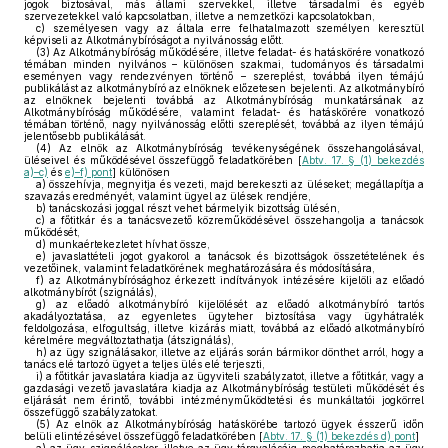
jogok biztosával, más állami szervekkel, illetve társadalmi és egyéb
szervezetekkel való kapcsolatban, illetve a nemzetközi kapcsolatokban,
c)
személyesen vagy az általa erre felhatalmazott személyen keresztül
képviseli az Alkotmánybíróságot a nyilvánosság előtt.
(3)
Az Alkotmánybíróság működésére, illetve feladat- és hatáskörére vonatkozó
témában minden nyilvános – különösen szakmai, tudományos és társadalmi
eseményen vagy rendezvényen történő – szereplést, továbbá ilyen témájú
publikálást az alkotmánybíró az elnöknek előzetesen bejelenti. Az alkotmánybíró
az elnöknek bejelenti továbbá az Alkotmánybíróság munkatársának az
Alkotmánybíróság működésére, valamint feladat- és hatáskörére vonatkozó
témában történő, nagy nyilvánosság előtti szereplését, továbbá az ilyen témájú
jelentősebb publikálását.
(4)
Az elnök az Alkotmánybíróság tevékenységének összehangolásával,
üléseivel és működésével összefüggő feladatkörében [
Abtv. 17. § (1) bekezdés
a)–c)
és
e)–f) pont
] különösen
a)
összehívja, megnyitja és vezeti, majd berekeszti az üléseket; megállapítja a
szavazás eredményét, valamint ügyel az ülések rendjére,
b)
tanácskozási joggal részt vehet bármelyik bizottság ülésén,
c)
a főtitkár és a tanácsvezető közreműködésével összehangolja a tanácsok
működését,
d)
munkaértekezletet hívhat össze,
e)
javaslattételi jogot gyakorol a tanácsok és bizottságok összetételének és
vezetőinek, valamint feladatkörének meghatározására és módosítására,
f)
az Alkotmánybírósághoz érkezett indítványok intézésére kijelöli az előadó
alkotmánybírót (szignálás),
g)
az előadó alkotmánybíró kijelölését az előadó alkotmánybíró tartós
akadályoztatása, az egyenletes ügyteher biztosítása vagy ügyhátralék
feldolgozása, elfogultság, illetve kizárás miatt, továbbá az előadó alkotmánybíró
kérelmére megváltoztathatja (átszignálás),
h)
az ügy szignálásakor, illetve az eljárás során bármikor dönthet arról, hogy a
tanács elé tartozó ügyet a teljes ülés elé terjeszti,
i)
a főtitkár javaslatára kiadja az ügyviteli szabályzatot, illetve a főtitkár, vagy a
gazdasági vezető javaslatára kiadja az Alkotmánybíróság testületi működését és
eljárását nem érintő, további intézményműködtetési és munkáltatói jogkörrel
összefüggő szabályzatokat.
(5)
Az elnök az Alkotmánybíróság hatáskörébe tartozó ügyek ésszerű időn
belüli elintézésével összefüggő feladatkörében [
Abtv. 17. § (1) bekezdés d) pont
]