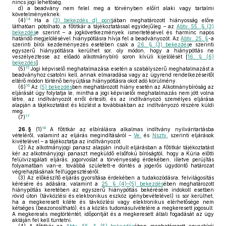
nincs jogi lehetőség,
d)
a beadvány nem felel meg a törvényben előírt alaki vagy tartalmi
követelményeknek.
14
(4)
Ha a
(3) bekezdés d) pont
jában meghatározott hiányosság előre
láthatóan pótolható, a főtitkár a tájékoztatással egyidejűleg – az
Abtv. 55. § (3)
bekezdés
e szerint – a jogkövetkezmények ismertetésével és harminc napos
határidő megjelölésével hiánypótlásra hívja fel a beadványozót. Az
Abtv. 25. §
-a
szerinti bírói kezdeményezés esetében csak a
26. § (3) bekezdés
e szerinti
egyszerű hiánypótlásra kerülhet sor, oly módon, hogy a hiánypótlás ne
veszélyeztesse az előadó alkotmánybíró soron kívüli kijelölését [
16. § (6)
bekezdés
].
15
(5)
Jogi képviselő meghatalmazása esetén a szabályszerű meghatalmazást a
beadványhoz csatolni kell, annak elmaradása vagy az ügyrend rendelkezéseitől
eltérő módon történő benyújtása hiánypótlásra okot adó körülmény.
16
(6)
Az
(5) bekezdés
ben meghatározott hiány esetén az Alkotmánybíróság az
eljárását úgy folytatja le, mintha a jogi képviselői meghatalmazás nem jött volna
létre, az indítványozót erről értesíti, és az indítványozó személyes eljárása
alapján a tájékoztatást és közlést a továbbiakban az indítványozó részére küldi
meg.
17
(7)
18
26. §
(1)
A főtitkár az elbírálásra alkalmas indítvány nyilvántartásba
vételéről, valamint az eljárás megindításáról –
Ve.
és
Nsztv.
szerinti eljárások
kivételével – a tájékoztatja az indítványozót.
(2)
Az alkotmányjogi panasz alapján indult eljárásban a főtitkár tájékoztatást
kér az alkotmányjogi panaszt megküldő elsőfokú bíróságtól, hogy a Kúria előtti
felülvizsgálati eljárás, jogorvoslat a törvényesség érdekében, illetve perújítás
folyamatban van-e, továbbá született-e döntés a jogerős ügydöntő határozat
végrehajtásának felfüggesztéséről.
(3)
Az előkészítő eljárás gyorsítása érdekében a tudakozódásra, felvilágosítás
kérésére és adására, valamint a
25. § (4)–(5) bekezdés
ében meghatározott
hiánypótlás keretében az egyszerű hiánypótlás bekérésére indokolt esetben
rövid úton (távközlési és elektronikus eszköz igénybevételével) is sor kerülhet,
ha a megkeresett kiléte és távközlési vagy elektronikus elérhetősége nem
kétséges (beazonosítható), és a közlés tudomásulvételére a megkeresett jogosult.
A megkeresés megtörténtét, időpontját és a megkeresett általi fogadását az ügy
aktáján fel kell tüntetni.