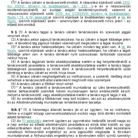
8
(7)
A tanács ülésén a tanácsvezető elnököl. A választási eljárásról szóló
2013.
évi XXXVI. törvény (a továbbiakban: Ve.) 233. §
-a és a népszavazás
kezdeményezéséről, az európai polgári kezdeményezésről, valamint a
népszavazási eljárásról szóló
2013. évi CCXXXVIII. törvény (a továbbiakban:
Nsztv.) 79. § (5) bekezdés
e szerinti eljárások (a továbbiakban együtt: a
Ve.
és
Nsztv.
szerinti eljárások) során – amennyiben a tanácsvezető nincs jelen – az
előadó bíró elnököl.
9. §
(1)
A tanács tagjai a tanács ülésén tanácskozási és szavazati joggal
vesznek részt.
(2)
A tanács akkor jogosult tanácskozásra, ha az ülésén a tagok többsége jelen
van. A távollévő tag jogosult írásbeli véleményét megküldeni a tagok részére.
9
(3)
A tanács akkor határozatképes, ha ülésén minden tag jelen van. A
Ve.
és
Nsztv.
szerinti eljárások során a tanács akkor határozatképes, ha ülésén a tagok
többsége jelen van. A tanács döntését nyílt szavazással, tartózkodó szavazat
nélkül hozza.
(4)
A tanács tagjának tartós akadályoztatása esetén a tag helyettesítéséről a
tanácsvezető javaslatára, a tanácsvezető akadályoztatása esetén a tanács tagjai
többségének javaslatára az elnök dönt. A tanácsvezető helyettesítéséről szóló
döntésig a tanács ülését az elnök hívja össze.
(5)
A tanács ülésén meghallgatható az indítványozó, a szakértő, illetőleg részt
vehetnek a tanácsvezető által esetenként meghívott más személyek.
(6)
A tanács ülésén a főtitkár részt vehet.
10
(7)
A tanács üléséről a tanácsvezető munkatársa az ülés berekesztésétől,
illetve befejezésétől számított három munkanapon belül emlékeztetőt készít,
melyet a tanácsvezető, vagy akadályoztatása esetén a tanács egyik tagja ír alá.
(8)
Az emlékeztetőt a főtitkárnak meg kell küldeni, aki azt az alkotmánybírók
és az Alkotmánybíróság munkatársai rendelkezésére bocsátja.
11
9/A. §
(1)
A háromtagú állandó tanács jár el az ügyben, ha az indítvány,
illetve a vizsgált közjogi szervezetszabályozó eszköz vagy bírói döntés minősített
adatot tartalmaz.
(2)
Az
(1) bekezdés
szerinti ügyben az ügyintézési határidők kezdő napja az
a nap, amikor az előadó alkotmánybíró javaslatára az elnök által kijelölt, az ügy
előkészítésében részt vevő törzskari munkatárs a minősített adat kezelésére
vonatkozó felhasználói engedélyt az arra jogosulttól megkapta. A törzskari
munkatársnak a felhasználói engedélyhez a törvényben előírt szintű személyi