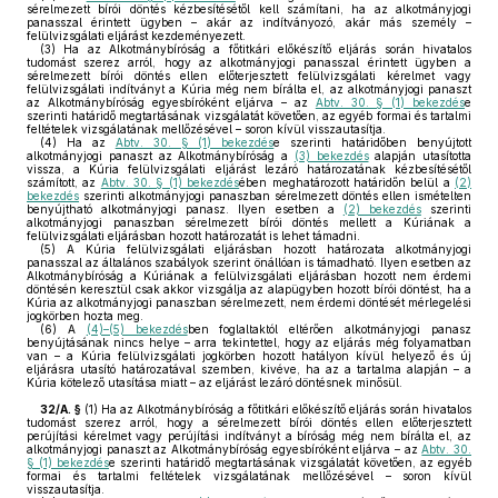
sérelmezett bírói döntés kézbesítésétől kell számítani, ha az alkotmányjogi
panasszal érintett ügyben – akár az indítványozó, akár más személy –
felülvizsgálati eljárást kezdeményezett.
(3)
Ha az Alkotmánybíróság a főtitkári előkészítő eljárás során hivatalos
tudomást szerez arról, hogy az alkotmányjogi panasszal érintett ügyben a
sérelmezett bírói döntés ellen előterjesztett felülvizsgálati kérelmet vagy
felülvizsgálati indítványt a Kúria még nem bírálta el, az alkotmányjogi panaszt
az Alkotmánybíróság egyesbíróként eljárva – az
Abtv. 30. § (1) bekezdés
e
szerinti határidő megtartásának vizsgálatát követően, az egyéb formai és tartalmi
feltételek vizsgálatának mellőzésével – soron kívül visszautasítja.
(4)
Ha az
Abtv. 30. § (1) bekezdés
e szerinti határidőben benyújtott
alkotmányjogi panaszt az Alkotmánybíróság a
(3) bekezdés
alapján utasította
vissza, a Kúria felülvizsgálati eljárást lezáró határozatának kézbesítésétől
számított, az
Abtv. 30. § (1) bekezdés
ében meghatározott határidőn belül a
(2)
bekezdés
szerinti alkotmányjogi panaszban sérelmezett döntés ellen ismételten
benyújtható alkotmányjogi panasz. Ilyen esetben a
(2) bekezdés
szerinti
alkotmányjogi panaszban sérelmezett bírói döntés mellett a Kúriának a
felülvizsgálati eljárásban hozott határozatát is lehet támadni.
(5)
A Kúria felülvizsgálati eljárásban hozott határozata alkotmányjogi
panasszal az általános szabályok szerint önállóan is támadható. Ilyen esetben az
Alkotmánybíróság a Kúriának a felülvizsgálati eljárásban hozott nem érdemi
döntésén keresztül csak akkor vizsgálja az alapügyben hozott bírói döntést, ha a
Kúria az alkotmányjogi panaszban sérelmezett, nem érdemi döntését mérlegelési
jogkörben hozta meg.
(6)
A
(4)–(5) bekezdés
ben foglaltaktól eltérően alkotmányjogi panasz
benyújtásának nincs helye – arra tekintettel, hogy az eljárás még folyamatban
van – a Kúria felülvizsgálati jogkörben hozott hatályon kívül helyező és új
eljárásra utasító határozatával szemben, kivéve, ha az a tartalma alapján – a
Kúria kötelező utasítása miatt – az eljárást lezáró döntésnek minősül.
32/A. §
(1)
Ha az Alkotmánybíróság a főtitkári előkészítő eljárás során hivatalos
tudomást szerez arról, hogy a sérelmezett bírói döntés ellen előterjesztett
perújítási kérelmet vagy perújítási indítványt a bíróság még nem bírálta el, az
alkotmányjogi panaszt az Alkotmánybíróság egyesbíróként eljárva – az
Abtv. 30.
§ (1) bekezdés
e szerinti határidő megtartásának vizsgálatát követően, az egyéb
formai és tartalmi feltételek vizsgálatának mellőzésével – soron kívül
visszautasítja.