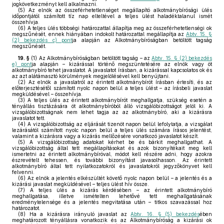
jogkövetkezményt kell alkalmazni.
(5)
Az elnök az összeférhetetlenséget megállapító alkotmánybírósági ülés
időpontjától számított tíz nap elteltével a teljes ülést haladéktalanul ismét
összehívja.
(6)
A teljes ülés többségi határozattal állapítja meg az összeférhetetlenségi ok
megszűnését, ennek hiányában indokolt határozattal megállapítja az
Abtv. 15. §
(2) bekezdés c) pont
ja alapján az Alkotmánybíróságban betöltött tagság
megszűnését.
19. §
(1)
Az Alkotmánybíróságban betöltött tagság – az
Abtv. 15. § (2) bekezdés
e) pont
ja alapján – kizárással történő megszüntetésére az elnök vagy öt
alkotmánybíró tehet javaslatot. A javaslatot írásban, a kizárással kapcsolatos ok és
az azt alátámasztó körülmények megjelölésével kell benyújtani.
(2)
Az elnök a javaslatról az érintett alkotmánybírót írásban értesíti, és az
előterjesztésétől számított nyolc napon belül a teljes ülést – az írásbeli javaslat
megküldésével – összehívja.
(3)
A teljes ülés az érintett alkotmánybírót meghallgatja, szükség esetén a
tényállás tisztázására öt alkotmánybíróból álló vizsgálóbizottságot jelöl ki. A
vizsgálóbizottságnak nem lehet tagja az az alkotmánybíró, aki a kizárásra
javaslatot tett.
(4)
A vizsgálóbizottság az eljárását tizenöt napon belül lefolytatja, a vizsgálat
lezárásától számított nyolc napon belül a teljes ülés számára írásos jelentést,
valamint a kizárásra vagy a kizárás mellőzésére vonatkozó javaslatot készít.
(5)
A vizsgálóbizottság adatokat kérhet be és bárkit meghallgathat. A
vizsgálóbizottság által tett megállapításokat és azok bizonyítékait meg kell
ismertetni az érintett alkotmánybíróval, módot kell részére adni, hogy azokra
észrevételt tehessen, és további bizonyítást javasolhasson. Az érintett
alkotmánybíró által tett nyilatkozatokról és javaslatokról jegyzőkönyvet kell
felvenni.
(6)
Az elnök a jelentés elkészültét követő nyolc napon belül – a jelentés és a
kizárási javaslat megküldésével – teljes ülést hív össze.
(7)
A teljes ülés a kizárás kérdésében – az érintett alkotmánybíró
meghallgatása, illetve ismételten lehetővé tett meghallgatásának
eredménytelensége és a jelentés megvitatása után – titkos szavazással hoz
határozatot.
(8)
Ha a kizárásra irányuló javaslat az
Abtv. 16. § (5) bekezdés
ében
meghatározott tényállásra vonatkozik és az Alkotmánybíróság a kizárási ok