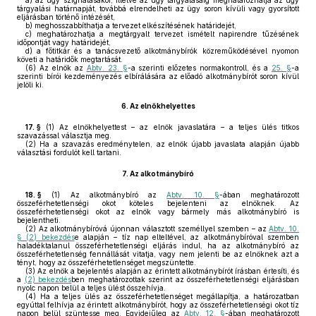
a)
az ügy szignálásakor, illetve az ügy tárgyalásáig meghatározhatja az ügy
tárgyalási határnapját, továbbá elrendelheti az ügy soron kívüli vagy gyorsított
eljárásban történő intézését,
b)
meghosszabbíthatja a tervezet elkészítésének határidejét,
c)
meghatározhatja a megtárgyalt tervezet ismételt napirendre tűzésének
időpontját vagy határidejét,
d)
a főtitkár és a tanácsvezető alkotmánybírók közreműködésével nyomon
követi a határidők megtartását.
(6)
Az elnök az
Abtv. 23. §
-a szerinti előzetes normakontroll, és a
25. §
-a
szerinti bírói kezdeményezés elbírálására az előadó alkotmánybírót soron kívül
jelöli ki.
6.
Az elnökhelyettes
17. §
(1)
Az elnökhelyettest – az elnök javaslatára – a teljes ülés titkos
szavazással választja meg.
(2)
Ha a szavazás eredménytelen, az elnök újabb javaslata alapján újabb
választási fordulót kell tartani.
7.
Az alkotmánybíró
18. §
(1)
Az alkotmánybíró az
Abtv. 10. §
-ában meghatározott
összeférhetetlenségi okot köteles bejelenteni az elnöknek. Az
összeférhetetlenségi okot az elnök vagy bármely más alkotmánybíró is
bejelentheti.
(2)
Az alkotmánybíróvá újonnan választott személlyel szemben – az
Abtv. 10.
§ (2) bekezdés
e alapján – tíz nap elteltével, az alkotmánybíróval szemben
haladéktalanul összeférhetetlenségi eljárás indul, ha az alkotmánybíró az
összeférhetetlenség fennállását vitatja, vagy nem jelenti be az elnöknek azt a
tényt, hogy az összeférhetetlenséget megszüntette.
(3)
Az elnök a bejelentés alapján az érintett alkotmánybírót írásban értesíti, és
a
(2) bekezdés
ben meghatározottak szerint az összeférhetetlenségi eljárásban
nyolc napon belül a teljes ülést összehívja.
(4)
Ha a teljes ülés az összeférhetetlenséget megállapítja, a határozatban
egyúttal felhívja az érintett alkotmánybírót, hogy az összeférhetetlenségi okot tíz
napon belül szüntesse meg. Egyidejűleg az
Abtv. 12. §
-ában meghatározott