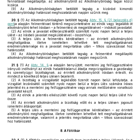
fennállását megállapítja, az alkotmánybírót az Alkotmánybíróság tagjai közül
kizárja.
(9)
Az Alkotmánybíróságban betöltött tagság a kizárást kimondó
alkotmánybírósági határozat meghozatalának napján szűnik meg.
20. §
(1)
Az Alkotmánybíróságban betöltött tagság
Abtv. 15. § (2) bekezdés d)
pont
ja alapján felmentéssel történő megszüntetésére az elnök vagy legalább öt
alkotmánybíró tehet írásban – a felmentési ok megjelölésével – indokolt javaslatot.
(2)
Az elnök a javaslat előterjesztésétől számított nyolc napon belül a teljes
ülést – az írásbeli javaslat megküldésével – összehívja.
(3)
A teljes ülés a felmentés kérdésében – az érintett alkotmánybíró
meghallgatása, illetve ismételten lehetővé tett meghallgatásának
eredménytelensége és a javaslat megvitatása után – titkos szavazással hoz
határozatot.
(4)
Az Alkotmánybíróságban betöltött tagság a felmentést megállapító
alkotmánybírósági határozat meghozatalának napján megszűnik.
21. §
(1)
Az
Abtv. 14. §
-a alapján benyújtott, mentelmi jog felfüggesztésére
irányuló indítványt az elnök haladéktalanul átadja megvizsgálásra a gazdasági
és személyügyi bizottságnak, az érintett alkotmánybírót írásban értesíti, és
mindezt a következő teljes ülésen bejelenti.
(2)
A bizottság a vizsgálatát legkésőbb tizenöt napon belül lefolytatja, a
vizsgálat lezárásától számított nyolc napon belül a teljes ülés számára írásos
jelentést és a mentelmi jog felfüggesztésére vagy annak mellőzésére vonatkozó
javaslatot készít.
(3)
Az elnök a jelentés elkészültét követő nyolc napon belül teljes ülést hív
össze.
(4)
Az érintett alkotmánybíró a bizottság előtt és a teljes ülésen jogosult
ismertetni álláspontját.
(5)
A teljes ülés a mentelmi jog felfüggesztése kérdésében – az érintett
alkotmánybíró meghallgatása, illetve ismételten lehetővé tett meghallgatásának
eredménytelensége, valamint a jelentés megvitatása után – titkos szavazással
hoz határozatot.
8.
A főtitkár