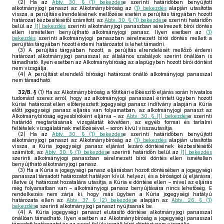
(2)
Ha az
Abtv. 30. § (1) bekezdés
e szerinti határidőben benyújtott
alkotmányjogi panaszt az Alkotmánybíróság az
(1) bekezdés
alapján utasította
vissza, a perújítás elrendelésének mellőzése esetén a perújítás tárgyában hozott
határozat kézbesítésétől számított, az
Abtv. 30. § (1) bekezdés
e szerinti határidőn
belül az
(1) bekezdés
szerinti alkotmányjogi panaszban sérelmezett bírói döntés
ellen ismételten benyújtható alkotmányjogi panasz. Ilyen esetben az
(1)
bekezdés
szerinti alkotmányjogi panaszban sérelmezett bírói döntés mellett a
perújítás tárgyában hozott érdemi határozatot is lehet támadni.
(3)
A perújítás tárgyában hozott, a perújítás elrendelését mellőző érdemi
határozat alkotmányjogi panasszal az általános szabályok szerint önállóan is
támadható. Ilyen esetben az Alkotmánybíróság az alapügyben hozott bírói döntést
nem vizsgálja.
(4)
A perújítást elrendelő bírósági határozat önálló alkotmányjogi panasszal
nem támadható.
32/B. §
(1)
Ha az Alkotmánybíróság a főtitkári előkészítő eljárás során hivatalos
tudomást szerez arról, hogy az alkotmányjogi panasszal érintett ügyben hozott
kúriai határozat ellen előterjesztett jogegységi panasz indítvány alapján a Kúria
előtt jogegységi panasz eljárás van folyamatban, az alkotmányjogi panaszt az
Alkotmánybíróság egyesbíróként eljárva – az
Abtv. 30. § (1) bekezdés
e szerinti
határidő megtartásának vizsgálatát követően, az egyéb formai és tartalmi
feltételek vizsgálatának mellőzésével – soron kívül visszautasítja.
(2)
Ha az
Abtv. 30. § (1) bekezdés
e szerinti határidőben benyújtott
alkotmányjogi panaszt az Alkotmánybíróság az
(1) bekezdés
alapján utasította
vissza, a Kúria jogegységi panasz eljárást lezáró döntésének kézbesítésétől
számított, az
Abtv. 30. § (1) bekezdés
e szerinti határidőn belül az
(1) bekezdés
szerinti alkotmányjogi panaszban sérelmezett bírói döntés ellen ismételten
benyújtható alkotmányjogi panasz.
(3)
Ha a Kúria a jogegységi panasz eljárásban hozott döntésében a jogegységi
panasszal támadott határozatot hatályon kívül helyezi, és a bíróságot új eljárásra,
illetve új határozat hozatalára utasítja, a Kúria e döntése ellen – mivel az eljárás
még folyamatban van – alkotmányjogi panasz benyújtására nincs lehetőség. E
rendelkezés nem zárja ki, hogy más ügyben a Kúria jogegységi hatályú
határozata ellen az
Abtv. 37. § (2) bekezdés
e alapján az
Abtv. 26. § (1)
bekezdés
e szerinti alkotmányjogi panaszt nyújtsanak be.
(4)
A Kúria jogegységi panaszt elutasító döntése alkotmányjogi panasszal
önállóan támadható. Ilyen esetben az Alkotmánybíróság a jogegységi panasszal