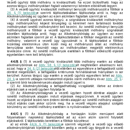
Vezető ügyhöz több indítvány is kiválasztható, ha ezzel biztosítható, hogy az
azonos tárgyú indítványokban foglalt valamennyi kérelem elbírálható legyen.
(3)
A vezető ügyhöz kiválasztott indítványt benyújtó indítványozót a főtitkár a
26. § (1) bekezdés
e szerinti tájékoztatásában tájékoztatja arról is, hogy az
Alkotmánybíróság az ügyben az ezen alcímben foglaltak szerint jár el.
(4)
A vezető ügyével azonos tárgyú, a szignálásra kiválasztott indítványhoz
vagy indítványokhoz képest lényegileg új kérelmet nem tartalmazó további
indítványokat ismétlő indítványként kell kezelni. Az ismétlő indítványt benyújtó
indítványozót a főtitkár a vezető ügyhöz kiválasztott indítvány szignálását
követően tájékoztatja arról, hogy az Alkotmánybíróság az ügyben az ezen
alcímben foglaltak szerint jár el. A tájékoztatásban a főtitkár megjelöli az ismétlő
indítvány, valamint a vezető ügy ügyszámát is. A tájékoztatást a főtitkár
kizárólag elektronikus úton küldi meg az indítványozó által az indítvány
benyújtása során használt vagy az indítványában megjelölt elektronikus
levelezési címre. Az ismétlő indítványok esetében a főtitkári előkészítő eljárást
egyebekben nem kell lefolytatni.
44/B. §
(1)
A vezető ügyhöz kiválasztott több indítvány esetén az előadó
alkotmánybírónak az
Abtv. 58. § (2) bekezdés
ét megfelelően alkalmazni kell,
azzal, hogy a
34. § (2) bekezdés
étől eltérően az egyesítésre a befogadásról szóló
döntést megelőzően, a befogadási kritériumok fennállásának hiányában is sor
kerülhet. Azonos tárgyú ügy esetén a vezető ügyhöz egyesíteni lehet az
Abtv.
24. §
-a szerinti utólagos normakontroll eljárás iránti indítvány és az
Abtv. 25. §
-
a szerinti bírói kezdeményezés alapján indult ügyet is.
(2)
Az Alkotmánybíróság a befogadhatóság vizsgálatát, illetve az érdemi
eljárást csak a vezető ügyben folytatja le.
(3)
Az Alkotmánybíróságnak a vezető ügyben hozott döntése alapján az
ismétlő indítványok alapján indult eljárások megszűnnek. A vezető ügyben
hozott, az eljárást lezáró nem érdemi döntés alapján az ismétlő indítvány alapján
indult eljárás csak akkor szűnik meg, ha a vezető végzés alapjául szolgáló
körülmény az ismétlő indítvány esetében is nyilvánvalóan fennáll.
44/C. §
(1)
Az Alkotmánybíróság a honlapján külön menüpont alatt
folyamatosan naprakész tájékoztatást ad az ezen alcím szerint folytatott
eljárásokról. E tájékoztatás keretében a főtitkár közzéteszi
a)
az elnök
44/A. § (1) bekezdés
e szerinti végzését, a vezető ügy előadó
alkotmánybírójának kijelölését követően pedig a vezető ügy tárgyát és a vezető