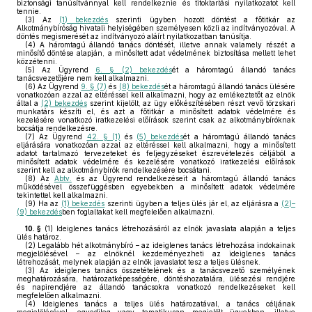
biztonsági tanúsítvánnyal kell rendelkeznie és titoktartási nyilatkozatot kell
tennie.
(3)
Az
(1) bekezdés
szerinti ügyben hozott döntést a főtitkár az
Alkotmánybíróság hivatali helyiségében személyesen közli az indítványozóval. A
döntés megismerését az indítványozó aláírt nyilatkozatban tanúsítja.
(4)
A háromtagú állandó tanács döntését, illetve annak valamely részét a
minősítő döntése alapján, a minősített adat védelmének biztosítása mellett lehet
közzétenni.
(5)
Az Ügyrend
6. § (2) bekezdés
ét a háromtagú állandó tanács
tanácsvezetőjére nem kell alkalmazni.
(6)
Az Ügyrend
9. § (7)
és
(8) bekezdés
ét a háromtagú állandó tanács ülésére
vonatkozóan azzal az eltéréssel kell alkalmazni, hogy az emlékeztetőt az elnök
által a
(2) bekezdés
szerint kijelölt, az ügy előkészítésében részt vevő törzskari
munkatárs készíti el, és azt a főtitkár a minősített adatok védelmére és
kezelésére vonatkozó iratkezelési előírások szerint csak az alkotmánybíróknak
bocsátja rendelkezésre.
(7)
Az Ügyrend
42. § (1)
és
(5) bekezdés
ét a háromtagú állandó tanács
eljárására vonatkozóan azzal az eltéréssel kell alkalmazni, hogy a minősített
adatot tartalmazó tervezeteket és feljegyzéseket észrevételezés céljából a
minősített adatok védelmére és kezelésére vonatkozó iratkezelési előírások
szerint kell az alkotmánybírók rendelkezésére bocsátani.
(8)
Az
Abtv.
és az Ügyrend rendelkezéseit a háromtagú állandó tanács
működésével összefüggésben egyebekben a minősített adatok védelmére
tekintettel kell alkalmazni.
(9)
Ha az
(1) bekezdés
szerinti ügyben a teljes ülés jár el, az eljárásra a
(2)–
(9) bekezdés
ben foglaltakat kell megfelelően alkalmazni.
10. §
(1)
Ideiglenes tanács létrehozásáról az elnök javaslata alapján a teljes
ülés határoz.
(2)
Legalább hét alkotmánybíró – az ideiglenes tanács létrehozása indokainak
megjelölésével – az elnöknél kezdeményezheti az ideiglenes tanács
létrehozását, melynek alapján az elnök javaslatot tesz a teljes ülésnek.
(3)
Az ideiglenes tanács összetételének és a tanácsvezető személyének
meghatározására, határozatképességére, döntéshozatalára, ülésezési rendjére
és napirendjére az állandó tanácsokra vonatkozó rendelkezéseket kell
megfelelően alkalmazni.
(4)
Ideiglenes tanács a teljes ülés határozatával, a tanács céljának