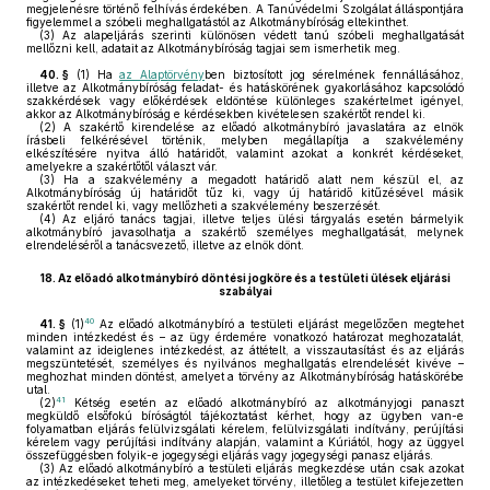
megjelenésre történő felhívás érdekében. A Tanúvédelmi Szolgálat álláspontjára
figyelemmel a szóbeli meghallgatástól az Alkotmánybíróság eltekinthet.
(3)
Az alapeljárás szerinti különösen védett tanú szóbeli meghallgatását
mellőzni kell, adatait az Alkotmánybíróság tagjai sem ismerhetik meg.
40. §
(1)
Ha
az Alaptörvény
ben biztosított jog sérelmének fennállásához,
illetve az Alkotmánybíróság feladat- és hatáskörének gyakorlásához kapcsolódó
szakkérdések vagy előkérdések eldöntése különleges szakértelmet igényel,
akkor az Alkotmánybíróság e kérdésekben kivételesen szakértőt rendel ki.
(2)
A szakértő kirendelése az előadó alkotmánybíró javaslatára az elnök
írásbeli felkérésével történik, melyben megállapítja a szakvélemény
elkészítésére nyitva álló határidőt, valamint azokat a konkrét kérdéseket,
amelyekre a szakértőtől választ vár.
(3)
Ha a szakvélemény a megadott határidő alatt nem készül el, az
Alkotmánybíróság új határidőt tűz ki, vagy új határidő kitűzésével másik
szakértőt rendel ki, vagy mellőzheti a szakvélemény beszerzését.
(4)
Az eljáró tanács tagjai, illetve teljes ülési tárgyalás esetén bármelyik
alkotmánybíró javasolhatja a szakértő személyes meghallgatását, melynek
elrendeléséről a tanácsvezető, illetve az elnök dönt.
18.
Az előadó alkotmánybíró döntési jogköre és a testületi ülések eljárási
szabályai
40
41. §
(1)
Az előadó alkotmánybíró a testületi eljárást megelőzően megtehet
minden intézkedést és – az ügy érdemére vonatkozó határozat meghozatalát,
valamint az ideiglenes intézkedést, az áttételt, a visszautasítást és az eljárás
megszüntetését, személyes és nyilvános meghallgatás elrendelését kivéve –
meghozhat minden döntést, amelyet a törvény az Alkotmánybíróság hatáskörébe
utal.
41
(2)
Kétség esetén az előadó alkotmánybíró az alkotmányjogi panaszt
megküldő elsőfokú bíróságtól tájékoztatást kérhet, hogy az ügyben van-e
folyamatban eljárás felülvizsgálati kérelem, felülvizsgálati indítvány, perújítási
kérelem vagy perújítási indítvány alapján, valamint a Kúriától, hogy az üggyel
összefüggésben folyik-e jogegységi eljárás vagy jogegységi panasz eljárás.
(3)
Az előadó alkotmánybíró a testületi eljárás megkezdése után csak azokat
az intézkedéseket teheti meg, amelyeket törvény, illetőleg a testület kifejezetten