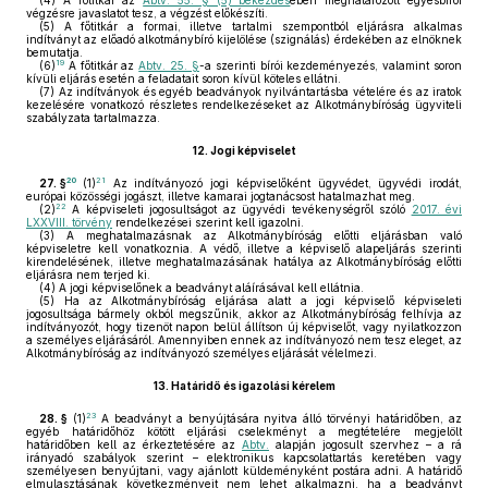
(4)
A főtitkár az
Abtv. 55. § (5) bekezdés
ében meghatározott egyesbírói
végzésre javaslatot tesz, a végzést előkészíti.
(5)
A főtitkár a formai, illetve tartalmi szempontból eljárásra alkalmas
indítványt az előadó alkotmánybíró kijelölése (szignálás) érdekében az elnöknek
bemutatja.
19
(6)
A főtitkár az
Abtv. 25. §
-a szerinti bírói kezdeményezés, valamint soron
kívüli eljárás esetén a feladatait soron kívül köteles ellátni.
(7)
Az indítványok és egyéb beadványok nyilvántartásba vételére és az iratok
kezelésére vonatkozó részletes rendelkezéseket az Alkotmánybíróság ügyviteli
szabályzata tartalmazza.
12.
Jogi képviselet
20
21
27. §
(1)
Az indítványozó jogi képviselőként ügyvédet, ügyvédi irodát,
európai közösségi jogászt, illetve kamarai jogtanácsost hatalmazhat meg.
22
(2)
A képviseleti jogosultságot az ügyvédi tevékenységről szóló
2017. évi
LXXVIII. törvény
rendelkezései szerint kell igazolni.
(3)
A meghatalmazásnak az Alkotmánybíróság előtti eljárásban való
képviseletre kell vonatkoznia. A védő, illetve a képviselő alapeljárás szerinti
kirendelésének, illetve meghatalmazásának hatálya az Alkotmánybíróság előtti
eljárásra nem terjed ki.
(4)
A jogi képviselőnek a beadványt aláírásával kell ellátnia.
(5)
Ha az Alkotmánybíróság eljárása alatt a jogi képviselő képviseleti
jogosultsága bármely okból megszűnik, akkor az Alkotmánybíróság felhívja az
indítványozót, hogy tizenöt napon belül állítson új képviselőt, vagy nyilatkozzon
a személyes eljárásáról. Amennyiben ennek az indítványozó nem tesz eleget, az
Alkotmánybíróság az indítványozó személyes eljárását vélelmezi.
13.
Határidő és igazolási kérelem
23
28. §
(1)
A beadványt a benyújtására nyitva álló törvényi határidőben, az
egyéb határidőhöz kötött eljárási cselekményt a megtételére megjelölt
határidőben kell az érkeztetésére az
Abtv.
alapján jogosult szervhez – a rá
irányadó szabályok szerint – elektronikus kapcsolattartás keretében vagy
személyesen benyújtani, vagy ajánlott küldeményként postára adni. A határidő
elmulasztásának következményeit nem lehet alkalmazni, ha a beadványt