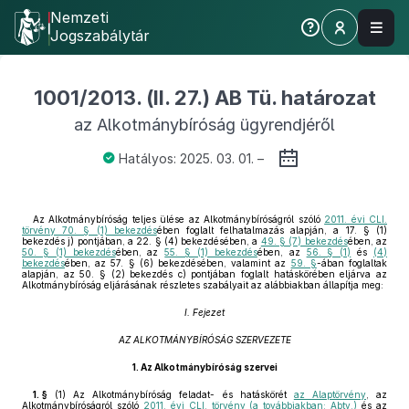
Nemzeti
Jogszabálytár
1001/2013. (II. 27.) AB Tü. határozat
az Alkotmánybíróság ügyrendjéről
Hatályos: 2025. 03. 01. –
Az Alkotmánybíróság teljes ülése az Alkotmánybíróságról szóló
2011. évi CLI.
törvény 70. § (1) bekezdés
ében foglalt felhatalmazás alapján, a 17. § (1)
bekezdés j) pontjában, a 22. § (4) bekezdésében, a
49. § (7) bekezdés
ében, az
50. § (1) bekezdés
ében, az
55. § (1) bekezdés
ében, az
56. § (1)
és
(4)
bekezdés
ében, az 57. § (6) bekezdésében, valamint az
59. §
-ában foglaltak
alapján, az 50. § (2) bekezdés c) pontjában foglalt hatáskörében eljárva az
Alkotmánybíróság eljárásának részletes szabályait az alábbiakban állapítja meg:
I. Fejezet
AZ ALKOTMÁNYBÍRÓSÁG SZERVEZETE
1.
Az Alkotmánybíróság szervei
1. §
(1)
Az Alkotmánybíróság feladat- és hatáskörét
az Alaptörvény
, az
Alkotmánybíróságról szóló
2011. évi CLI. törvény (a továbbiakban: Abtv.)
és az