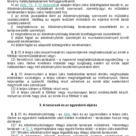
törvény hatálybalépésének felfüggesztéséről,
h)
az
Abtv. 70. § (2) bekezdés
e alapján teljes ülési állásfoglalást bocsát ki, az
Alkotmánybíróság működését érintő szervezeti, személyügyi és működési
kérdésekben teljes ülési határozatot hoz,
i)
az elnök javaslatára dönt az Alkotmánybíróság szervezeti és működési
szabályzatáról, illetőleg az egyéb testületi működést és eljárást érintő belső
szabályzatokról,
j)
meghatározza az Alkotmánybíróság tanácsainak összetételét és a
tanácsvezetők személyét,
k)
meghatározza az Alkotmánybíróság állandó bizottságainak összetételét,
l)
állást foglal az alkotmánybírók személyét és munkakörülményeit érintő
alapvető kérdésekben,
m)
állást foglal az alapvető költségvetési kérdésekben.
3. §
(1)
A teljes ülés összehívását és napirendjének meghatározását az elnök a
főtitkár közreműködésével végzi.
(2)
Rendkívüli ülés tartásáról – a napirend meghatározásával egyidejűleg – a
teljes ülés, illetve kivételes indokból vagy sürgősség esetén az elnök saját
hatáskörben vagy hét alkotmánybíró kezdeményezésére dönt.
4. §
(1)
Amennyiben a teljes ülés hatáskörébe tartozó döntés meghozatala
érdekében szükséges, a teljes ülésen meghallgatható az indítványozó, illetve
képviselője, a szakértő, illetőleg részt vehetnek az elnök által esetenként
meghívott más személyek.
(2)
A teljes ülésen a főtitkár részt vesz.
(3)
A teljes ülésről a főtitkár négy munkanapon belül emlékeztetőt készít,
melyet az elnök hagy jóvá, az elnök és a főtitkár ír alá.
3.
A tanácsok és az egyesbírói eljárás
5. §
(1)
Az Alkotmánybíróság – az
Abtv.
-ben és az ügyrendben a teljes ülés,
illetve az egyesbíró hatáskörébe utalt esetek kivételével – tanácsban hozza meg
döntéseit.
3
(2)
Az Alkotmánybíróságon öttagú állandó tanácsok működnek. Háromtagú
tanácsot – a
10. §
végrehajtására vagy egyéb fontos okból – a teljes ülés alakíthat.
4
(3)
Minden alkotmánybíró tagja legalább egy öttagú állandó tanácsnak.
5