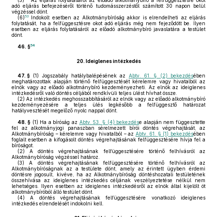
(5)
Az eljárás folytatásáról az előadó alkotmánybíró a felfüggesztésre okot
adó eljárás befejezéséről történő tudomásszerzéstől számított 30 napon belül
végzéssel dönt.
53
(6)
Indokolt esetben az Alkotmánybíróság akkor is elrendelheti az eljárás
folytatását, ha a felfüggesztésre okot adó eljárás még nem fejeződött be. Ilyen
esetben az eljárás folytatásáról az előadó alkotmánybíró javaslatára a testület
dönt.
54
46. §
20.
Ideiglenes intézkedés
47. §
(1)
Jogszabály hatálybalépésének az
Abtv. 61. § (2) bekezdés
ében
meghatározottak alapján történő felfüggesztését kérelemre vagy hivatalból az
elnök vagy az előadó alkotmánybíró kezdeményezheti. Az elnök az ideiglenes
intézkedésről való döntés céljából rendkívüli teljes ülést hívhat össze.
(2)
Az intézkedés meghosszabbításáról az elnök vagy az előadó alkotmánybíró
kezdeményezésére a teljes ülés legkésőbb a felfüggesztő határozat
hatályvesztését megelőző nyolc nappal dönt.
48. §
(1)
Ha a bíróság az
Abtv. 53. § (4) bekezdés
e alapján nem függesztette
fel az alkotmányjogi panaszban sérelmezett bírói döntés végrehajtását, az
Alkotmánybíróság – kérelemre vagy hivatalból – az
Abtv. 61. § (1) bekezdés
ében
foglalt esetben a kifogásolt döntés végrehajtásának felfüggesztésére hívja fel a
bíróságot.
(2)
A döntés végrehajtásának felfüggesztésére történő felhívásról az
Alkotmánybíróság végzéssel határoz.
(3)
A döntés végrehajtásának felfüggesztésére történő felhívásról az
Alkotmánybíróságnak az a testülete dönt, amely az érintett ügyben érdemi
döntésre jogosult, kivéve, ha az Alkotmánybíróság döntéshozatali testületének
összehívása az ideiglenes intézkedés céljának veszélyeztetése nélkül nem
lehetséges. Ilyen esetben az ideiglenes intézkedésről az elnök által kijelölt öt
alkotmánybíróból álló testület dönt.
(4)
A döntés végrehajtásának felfüggesztésére vonatkozó ideiglenes
intézkedés elrendelését indokolni kell.