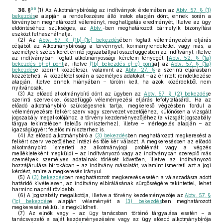
36
36. §
(1)
Az Alkotmánybíróság az indítványok érdemében az
Abtv. 57. § (1)
bekezdés
e alapján a rendelkezésre álló iratok alapján dönt, ennek során a
törvényben meghatározott véleményt, meghallgatás eredményét, illetve az ügy
eldöntéséhez szükséges, az
Abtv.
-ben meghatározott bármelyik bizonyítási
eszközt felhasználhatja.
(2)
Az
Abtv. 57. § (1b)–(1c) bekezdés
ében foglalt véleményezési eljárás
céljából az Alkotmánybíróság a törvénnyel, kormányrendelettel vagy más, a
személyek széles körét érintő jogszabállyal összefüggésben az indítványt, illetve
az indítványban foglalt alkotmányossági kérelem lényegét [
Abtv. 52. § (1a)
bekezdés b)–c) pont
ja, illetve
(1b) bekezdés c)–e) pont
ja] az
Abtv. 57. § (1a)
bekezdés
e szerint közzéteszi, valamint az
Abtv. 27. §
-a szerinti eljárásban
közzéteheti. A közzététel során a személyes adatokat – az érintett rendelkezése
alapján, illetve ennek hiányában – törölni kell, ha azok közérdekből nem
nyilvánosak.
(3)
Az előadó alkotmánybíró dönt az ügyben az
Abtv. 57. § (2) bekezdés
e
szerinti szervekkel összefüggő véleményezési eljárás lefolytatásáról. Ha az
előadó alkotmánybíró szükségesnek tartja, megkereső végzésben fordul a
véleményezésre felkért szerv vagy szervezet vezetőjéhez, különösen a vizsgált
jogszabály megalkotójához, a törvény kezdeményezőjéhez (a vizsgált jogszabály
tárgya tekintetében felelős miniszterhez), illetve – mérlegelés alapján – az
igazságügyért felelős miniszterhez is.
(4)
Az előadó alkotmánybíró a
(3) bekezdés
ben meghatározott megkeresést a
felkért szerv vezetőjéhez intézi és tőle kér választ. A megkeresésben az előadó
alkotmánybíró ismerteti az alkotmányjogi problémát vagy a végzés
mellékleteként megküldi – az indítványozó vagy az indítványban szereplő más
személyek személyes adatainak törlését követően, illetve az indítványozó
hozzájárulása birtokában – az indítvány másolatát, valamint ismerteti azt a jogi
kérdést, amire a megkeresés irányul.
(5)
A
(3) bekezdés
ben meghatározott megkeresés esetén a válaszadásra adott
határidő kivételesen, az indítvány elbírálásának sürgősségére tekintettel, lehet
harminc napnál rövidebb.
(6)
A jogszabály megalkotója, illetve a törvény kezdeményezője az
Abtv. 57. §
(1c) bekezdés
e alapján véleményét a
(3) bekezdés
ben meghatározott
megkeresés nélkül is megküldheti.
(7)
Az elnök vagy – az ügy tanácsban történő tárgyalása esetén – a
tanácsvezető a saját kezdeményezésére vagy az ügy előadó alkotmánybírója