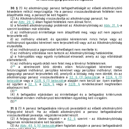
30. §
(1)
Az alkotmányjogi panasz befogadhatóságát az előadó alkotmánybíró
késedelem nélkül megvizsgálja. Ha a panasz visszautasításának feltételei nem
állapíthatók meg, a panaszt be kell fogadni.
(2)
Az Alkotmánybíróság visszautasítja az alkotmányjogi panaszt, ha
a)
az
Abtv. 29. §
-ában foglalt feltételek nem állnak fenn,
b)
a felvetett alkotmányossági problémát az Alkotmánybíróság az
Abtv. 31. §
-a
szerint korábban már elbírálta,
c)
az indítványozó érintettsége nem állapítható meg, vagy azt nem jogosult
terjesztette elő,
d)
az indítvány elkésett, és igazolási kérelemnek nincs helye vagy az
indítványozó igazolási kérelmet nem terjesztett elő vagy azt az Alkotmánybíróság
elutasította,
e)
az indítványozó a jogorvoslati lehetőségeit nem merítette ki,
f)
az indítvány elbírálása nem tartozik az Alkotmánybíróság hatáskörébe,
g)
a hiánypótlás vagy egyéb nyilatkozat elmaradt, amely az ügy elbírálását
ellehetetleníti,
h)
az indítvány egyéb okból nem felel meg a törvényi feltételeknek.
28
i)
a sérelmezett bírói döntés ellen felülvizsgálati kérelmet vagy
felülvizsgálati indítványt, perújítási kérelmet vagy perújítási indítványt, illetve
jogegységi panaszt terjesztettek elő, amelyről a bíróság még nem döntött, és az
alkotmányjogi panasz visszautasítására a
32. § (3) bekezdés
e, a
32/A. § (1)
bekezdés
e vagy a
32/B. § (1) bekezdés
e alapján nem került sor; ilyen esetben
az ügyben a
32. §
, a
32/A. §
vagy a
32/B. §
rendelkezéseit megfelelően
alkalmazni kell.
29
(3)
(4)
A befogadási eljárásban az érintettséget és a befogadási kritériumok
fennállását minden indítványozó tekintetében egyedileg kell vizsgálni.
30
(5)
31. §
(1)
A panasz befogadására irányuló javaslatáról az előadó alkotmánybíró
feljegyzést készít. Ha az előadó alkotmánybíró a panasz befogadásának
visszautasítását javasolja, végzéstervezetet készít.
(2)
A feljegyzést, illetve végzést – a
42. §
szerint – az Alkotmánybíróság
tagjainak rendelkezésére kell bocsátani.
(3)
Az
Abtv. 49. § (6) bekezdés
ében foglaltak alapján a panasz befogadásáról