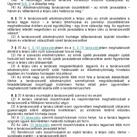
(3a)
A háromtagú állandó tanácsra vonatkozó különös szabályokat az
Ügyrend
9/A. §
-a állapítja meg.
(4)
Az Alkotmánybíróság tanácsainak összetételét – az elnök javaslatára –
6
három év időtartamra a teljes ülés határozza meg.
6. §
(1)
A tanácsvezető alkotmánybírót a teljes ülés az elnök javaslatára a
tanács tagjai közül – a tanács létrehozása és személyi összetételének
meghatározása évében azzal egyidejűleg – egy évre választja meg. Az egyéves
időtartam leteltét megelőzően az elnök javaslatára a teljes ülés új tanácsvezetőt
7
választ.
(2)
A tanácsvezető alkotmánybíró tisztsége időtartamának lejártát követően
három év elteltével választható ismét tanácsvezetővé.
7. §
(1)
Az
5. § (4) bekezdés
ében és a
6. § (1) bekezdés
ében meghatározott
döntést a teljes ülés nyílt szavazással hozza meg.
(2)
Ha a szavazás eredménytelen, az elnök újabb javaslata alapján újabb
fordulót kell tartani. Az elnök újabb javaslatának előterjesztése során figyelembe
veszi a teljes ülés álláspontját.
(3)
A teljes ülés a tanácsok megalakításáról, tagjairól, és a tanácsvezető
alkotmánybíró személyéről szóló határozatát az Alkotmánybíróság hivatalos
lapjában és hivatalos honlapján közzéteszi.
(4)
Az elnök vagy az alkotmánybírók több mint fele a tanácsok átalakítását,
illetve a tanácsvezető alkotmánybíró személyének megváltoztatását a
feladatellátással összefüggő különösen fontos okból jelen ügyrendben
meghatározott határidő lejárta előtt is kezdeményezheti.
8. §
(1)
A tanács munkáját a tanácsvezető szervezi és vezeti.
(2)
A tanács ülésének összehívását és napirendjének meghatározását a
tanácsvezető a főtitkáron keresztül végzi.
(3)
A tanácsvezető a tanács ülését ezen ügyrendben meghatározott ülésezési
gyakoriságtól eltérő időpontra kivételesen, az elnöknek történő előzetes
bejelentés mellett hívhatja össze.
(4)
A
(3) bekezdés
szerinti összehívásnak nincs helye, ha a tanács tagjaira
szignált ügyek tekintetében határidő-túllépés áll fenn.
(5)
Az ülés
(3) bekezdés
szerinti összehívására a tanács tagjainak több mint
fele a tanácsvezetőnek javaslatot tehet.
(6)
Rendkívüli ülés összehívásáról az eljáró tanács, a teljes ülés, illetve –
sürgősség esetén – a tanácsvezető dönt.