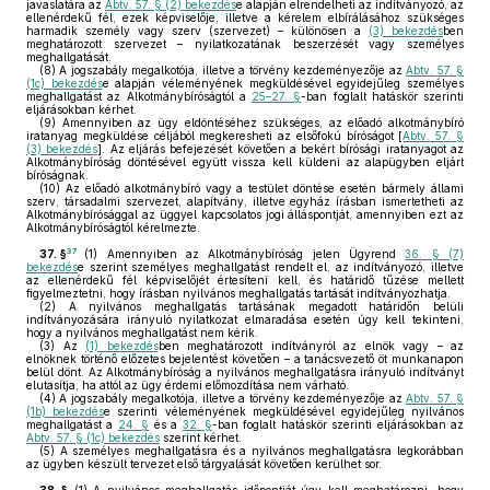
javaslatára az
Abtv. 57. § (2) bekezdés
e alapján elrendelheti az indítványozó, az
ellenérdekű fél, ezek képviselője, illetve a kérelem elbírálásához szükséges
harmadik személy vagy szerv (szervezet) – különösen a
(3) bekezdés
ben
meghatározott szervezet – nyilatkozatának beszerzését vagy személyes
meghallgatását.
(8)
A jogszabály megalkotója, illetve a törvény kezdeményezője az
Abtv. 57. §
(1c) bekezdés
e alapján véleményének megküldésével egyidejűleg személyes
meghallgatást az Alkotmánybíróságtól a
25–27. §
-ban foglalt hatáskör szerinti
eljárásokban kérhet.
(9)
Amennyiben az ügy eldöntéséhez szükséges, az előadó alkotmánybíró
iratanyag megküldése céljából megkeresheti az elsőfokú bíróságot [
Abtv. 57. §
(3) bekezdés
]. Az eljárás befejezését követően a bekért bírósági iratanyagot az
Alkotmánybíróság döntésével együtt vissza kell küldeni az alapügyben eljárt
bíróságnak.
(10)
Az előadó alkotmánybíró vagy a testület döntése esetén bármely állami
szerv, társadalmi szervezet, alapítvány, illetve egyház írásban ismertetheti az
Alkotmánybírósággal az üggyel kapcsolatos jogi álláspontját, amennyiben ezt az
Alkotmánybíróságtól kérelmezte.
37
37. §
(1)
Amennyiben az Alkotmánybíróság jelen Ügyrend
36. § (7)
bekezdés
e szerint személyes meghallgatást rendelt el, az indítványozó, illetve
az ellenérdekű fél képviselőjét értesíteni kell, és határidő tűzése mellett
figyelmeztetni, hogy írásban nyilvános meghallgatás tartását indítványozhatja.
(2)
A nyilvános meghallgatás tartásának megadott határidőn belüli
indítványozására irányuló nyilatkozat elmaradása esetén úgy kell tekinteni,
hogy a nyilvános meghallgatást nem kérik.
(3)
Az
(1) bekezdés
ben meghatározott indítványról az elnök vagy – az
elnöknek történő előzetes bejelentést követően – a tanácsvezető öt munkanapon
belül dönt. Az Alkotmánybíróság a nyilvános meghallgatásra irányuló indítványt
elutasítja, ha attól az ügy érdemi előmozdítása nem várható.
(4)
A jogszabály megalkotója, illetve a törvény kezdeményezője az
Abtv. 57. §
(1b) bekezdés
e szerinti véleményének megküldésével egyidejűleg nyilvános
meghallgatást a
24. §
és a
32. §
-ban foglalt hatáskör szerinti eljárásokban az
Abtv. 57. § (1c) bekezdés
szerint kérhet.
(5)
A személyes meghallgatásra és a nyilvános meghallgatásra legkorábban
az ügyben készült tervezet első tárgyalását követően kerülhet sor.