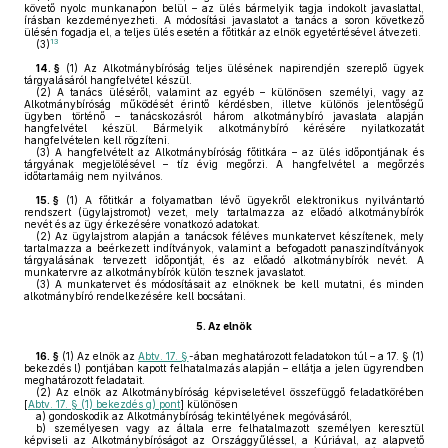
követő nyolc munkanapon belül – az ülés bármelyik tagja indokolt javaslattal,
írásban kezdeményezheti. A módosítási javaslatot a tanács a soron következő
ülésén fogadja el, a teljes ülés esetén a főtitkár az elnök egyetértésével átvezeti.
13
(3)
14. §
(1)
Az Alkotmánybíróság teljes ülésének napirendjén szereplő ügyek
tárgyalásáról hangfelvétel készül.
(2)
A tanács üléséről, valamint az egyéb – különösen személyi, vagy az
Alkotmánybíróság működését érintő kérdésben, illetve különös jelentőségű
ügyben történő – tanácskozásról három alkotmánybíró javaslata alapján
hangfelvétel készül. Bármelyik alkotmánybíró kérésére nyilatkozatát
hangfelvételen kell rögzíteni.
(3)
A hangfelvételt az Alkotmánybíróság főtitkára – az ülés időpontjának és
tárgyának megjelölésével – tíz évig megőrzi. A hangfelvétel a megőrzés
időtartamáig nem nyilvános.
15. §
(1)
A főtitkár a folyamatban lévő ügyekről elektronikus nyilvántartó
rendszert (ügylajstromot) vezet, mely tartalmazza az előadó alkotmánybírók
nevét és az ügy érkezésére vonatkozó adatokat.
(2)
Az ügylajstrom alapján a tanácsok féléves munkatervet készítenek, mely
tartalmazza a beérkezett indítványok, valamint a befogadott panaszindítványok
tárgyalásának tervezett időpontját, és az előadó alkotmánybírók nevét. A
munkatervre az alkotmánybírók külön tesznek javaslatot.
(3)
A munkatervet és módosításait az elnöknek be kell mutatni, és minden
alkotmánybíró rendelkezésére kell bocsátani.
5.
Az elnök
16. §
(1)
Az elnök az
Abtv. 17. §
-ában meghatározott feladatokon túl – a 17. § (1)
bekezdés l) pontjában kapott felhatalmazás alapján – ellátja a jelen ügyrendben
meghatározott feladatait.
(2)
Az elnök az Alkotmánybíróság képviseletével összefüggő feladatkörében
[
Abtv. 17. § (1) bekezdés g) pont
] különösen
a)
gondoskodik az Alkotmánybíróság tekintélyének megóvásáról,
b)
személyesen vagy az általa erre felhatalmazott személyen keresztül
képviseli az Alkotmánybíróságot az Országgyűléssel, a Kúriával, az alapvető