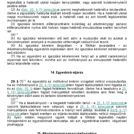
legkésőbb a határidő utolsó napján benyújtották, vagy ajánlott küldeményként
postára adták.
(2)
Az
Abtv. 30. § (1) bekezdés
e szerint meghatározott határidő a kézbesítést,
illetve a jogszabály hatályba lépését követő napon kezdődik. Ha a határidő utolsó
napja munkaszüneti napra esik, a határidő csak az azt követő legközelebbi
munkanapon jár le.
(3)
Igazolási kérelem előterjesztésére kizárólag az alkotmányjogi panasz
előterjesztésére nyitva álló hatvan napos határidő elmulasztása esetén kerülhet
sor.
24
(4)
(5)
Az igazolási kérelemben elő kell adni a mulasztás okát és azokat a
körülményeket, amelyek a mulasztás vétlenségét valószínűvé teszik.
(6)
Az igazolási kérelem tárgyában – a főtitkár javaslatára – az
Alkotmánybíróság egyesbírói eljárásban dönt. Az igazolási kérelmet méltányosan
kell elbírálni.
(7)
Ha az egyesbíró az igazolási kérelemnek helyt ad, a pótolt cselekményt
olyannak kell tekinteni, mintha azt az indítványozó az elmulasztott határidőn
belül teljesítette volna.
14.
Egyesbírói eljárás
25
29. §
(1)
Az egyesbíró az indítványt érdemi vizsgálat nélkül visszautasítja,
ha az indítványozó a
25. § (3) bekezdés
ében foglalt tájékoztatást nem fogadja el,
és az
Abtv. 55. §
-ában foglalt feltételek fennállnak, illetve ha a beadvány a
25.
§ (4) bekezdés
ében foglalt hiánypótlást követően továbbra sem felel meg a
törvényben előírt alaki és tartalmi követelményeknek.
26
(2)
27
(3)
Ha a beadványozó – a megadott határidőn belül – a
25. § (3) bekezdés
e
szerinti tájékoztatásra nem válaszol, vagy a
25. § (4) bekezdés
e szerinti
hiánypótlásra való felhívás ellenére a hiányt nem pótolja, továbbá a
44/B. § (3)
bekezdés
ében foglalt esetben az eljárás további tájékoztatás nélkül megszűnik.
Az ilyen módon megszűnt ügyek listáját a főtitkár legkésőbb naptári
hónaponként az egyesbírónak bemutatja, aki azt, egyetértése esetén, végzéssel
jóváhagyja.
15.
Alkotmány
jogi panasz befogadása