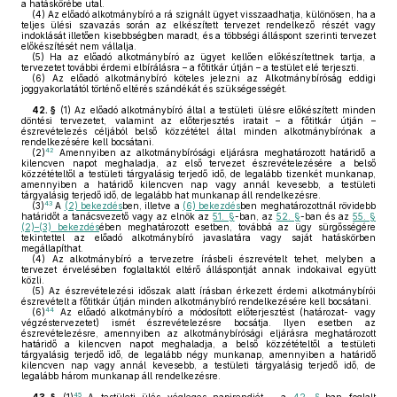
a hatáskörébe utal.
(4)
Az előadó alkotmánybíró a rá szignált ügyet visszaadhatja, különösen, ha a
teljes ülési szavazás során az elkészített tervezet rendelkező részét vagy
indoklását illetően kisebbségben maradt, és a többségi álláspont szerinti tervezet
előkészítését nem vállalja.
(5)
Ha az előadó alkotmánybíró az ügyet kellően előkészítettnek tartja, a
tervezetet további érdemi elbírálásra – a főtitkár útján – a testület elé terjeszti.
(6)
Az előadó alkotmánybíró köteles jelezni az Alkotmánybíróság eddigi
joggyakorlatától történő eltérés szándékát és szükségességét.
42. §
(1)
Az előadó alkotmánybíró által a testületi ülésre előkészített minden
döntési tervezetet, valamint az előterjesztés iratait – a főtitkár útján –
észrevételezés céljából belső közzététel által minden alkotmánybírónak a
rendelkezésére kell bocsátani.
42
(2)
Amennyiben az alkotmánybírósági eljárásra meghatározott határidő a
kilencven napot meghaladja, az első tervezet észrevételezésére a belső
közzétételtől a testületi tárgyalásig terjedő idő, de legalább tizenkét munkanap,
amennyiben a határidő kilencven nap vagy annál kevesebb, a testületi
tárgyalásig terjedő idő, de legalább hat munkanap áll rendelkezésre.
43
(3)
A
(2) bekezdés
ben, illetve a
(6) bekezdés
ben meghatározottnál rövidebb
határidőt a tanácsvezető vagy az elnök az
51. §
-ban, az
52. §
-ban és az
55. §
(2)–(3) bekezdés
ében meghatározott esetben, továbbá az ügy sürgősségére
tekintettel az előadó alkotmánybíró javaslatára vagy saját hatáskörben
megállapíthat.
(4)
Az alkotmánybíró a tervezetre írásbeli észrevételt tehet, melyben a
tervezet érvelésében foglaltaktól eltérő álláspontját annak indokaival együtt
közli.
(5)
Az észrevételezési időszak alatt írásban érkezett érdemi alkotmánybírói
észrevételt a főtitkár útján minden alkotmánybíró rendelkezésére kell bocsátani.
44
(6)
Az előadó alkotmánybíró a módosított előterjesztést (határozat- vagy
végzéstervezetet) ismét észrevételezésre bocsátja. Ilyen esetben az
észrevételezésre, amennyiben az alkotmánybírósági eljárásra meghatározott
határidő a kilencven napot meghaladja, a belső közzétételtől a testületi
tárgyalásig terjedő idő, de legalább négy munkanap, amennyiben a határidő
kilencven nap vagy annál kevesebb, a testületi tárgyalásig terjedő idő, de
legalább három munkanap áll rendelkezésre.
45