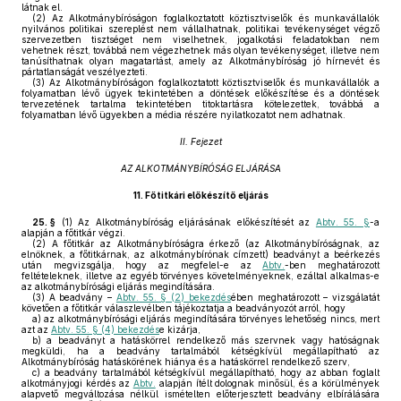
látnak el.
(2)
Az Alkotmánybíróságon foglalkoztatott köztisztviselők és munkavállalók
nyilvános politikai szereplést nem vállalhatnak, politikai tevékenységet végző
szervezetben tisztséget nem viselhetnek, jogalkotási feladatokban nem
vehetnek részt, továbbá nem végezhetnek más olyan tevékenységet, illetve nem
tanúsíthatnak olyan magatartást, amely az Alkotmánybíróság jó hírnevét és
pártatlanságát veszélyezteti.
(3)
Az Alkotmánybíróságon foglalkoztatott köztisztviselők és munkavállalók a
folyamatban lévő ügyek tekintetében a döntések előkészítése és a döntések
tervezetének tartalma tekintetében titoktartásra kötelezettek, továbbá a
folyamatban lévő ügyekben a média részére nyilatkozatot nem adhatnak.
II. Fejezet
AZ ALKOTMÁNYBÍRÓSÁG ELJÁRÁSA
11.
Főtitkári előkészítő eljárás
25. §
(1)
Az Alkotmánybíróság eljárásának előkészítését az
Abtv. 55. §
-a
alapján a főtitkár végzi.
(2)
A főtitkár az Alkotmánybíróságra érkező (az Alkotmánybíróságnak, az
elnöknek, a főtitkárnak, az alkotmánybírónak címzett) beadványt a beérkezés
után megvizsgálja, hogy az megfelel-e az
Abtv.
-ben meghatározott
feltételeknek, illetve az egyéb törvényes követelményeknek, ezáltal alkalmas-e
az alkotmánybírósági eljárás megindítására.
(3)
A beadvány –
Abtv. 55. § (2) bekezdés
ében meghatározott – vizsgálatát
követően a főtitkár válaszlevélben tájékoztatja a beadványozót arról, hogy
a)
az alkotmánybírósági eljárás megindítására törvényes lehetőség nincs, mert
azt az
Abtv. 55. § (4) bekezdés
e kizárja,
b)
a beadványt a hatáskörrel rendelkező más szervnek vagy hatóságnak
megküldi, ha a beadvány tartalmából kétségkívül megállapítható az
Alkotmánybíróság hatáskörének hiánya és a hatáskörrel rendelkező szerv,
c)
a beadvány tartalmából kétségkívül megállapítható, hogy az abban foglalt
alkotmányjogi kérdés az
Abtv.
alapján ítélt dolognak minősül, és a körülmények
alapvető megváltozása nélkül ismételten előterjesztett beadvány elbírálására