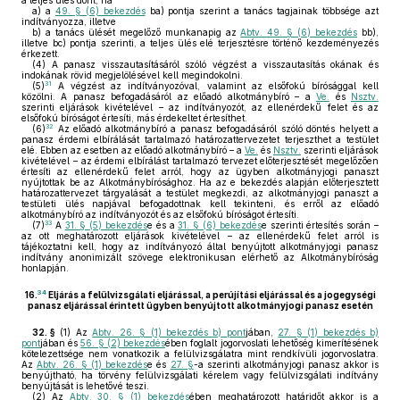
a teljes ülés dönt, ha
a)
a
49. § (6) bekezdés
ba) pontja szerint a tanács tagjainak többsége azt
indítványozza, illetve
b)
a tanács ülését megelőző munkanapig az
Abtv. 49. § (6) bekezdés
bb),
illetve bc) pontja szerinti, a teljes ülés elé terjesztésre történő kezdeményezés
érkezett.
(4)
A panasz visszautasításáról szóló végzést a visszautasítás okának és
indokának rövid megjelölésével kell megindokolni.
31
(5)
A végzést az indítványozóval, valamint az elsőfokú bírósággal kell
közölni. A panasz befogadásáról az előadó alkotmánybíró – a
Ve.
és
Nsztv.
szerinti eljárások kivételével – az indítványozót, az ellenérdekű felet és az
elsőfokú bíróságot értesíti, más érdekeltet értesíthet.
32
(6)
Az előadó alkotmánybíró a panasz befogadásáról szóló döntés helyett a
panasz érdemi elbírálását tartalmazó határozattervezetet terjeszthet a testület
elé. Ebben az esetben az előadó alkotmánybíró – a
Ve.
és
Nsztv.
szerinti eljárások
kivételével – az érdemi elbírálást tartalmazó tervezet előterjesztését megelőzően
értesíti az ellenérdekű felet arról, hogy az ügyben alkotmányjogi panaszt
nyújtottak be az Alkotmánybírósághoz. Ha az e bekezdés alapján előterjesztett
határozattervezet tárgyalását a testület megkezdi, az alkotmányjogi panaszt a
testületi ülés napjával befogadottnak kell tekinteni, és erről az előadó
alkotmánybíró az indítványozót és az elsőfokú bíróságot értesíti.
33
(7)
A
31. § (5) bekezdés
e és a
31. § (6) bekezdés
e szerinti értesítés során –
az ott meghatározott eljárások kivételével – az ellenérdekű felet arról is
tájékoztatni kell, hogy az indítványozó által benyújtott alkotmányjogi panasz
indítvány anonimizált szövege elektronikusan elérhető az Alkotmánybíróság
honlapján.
34
16.
Eljárás a felülvizsgálati eljárással, a perújítási eljárással és a jogegységi
panasz eljárással érintett ügyben benyújtott alkotmányjogi panasz esetén
32. §
(1)
Az
Abtv. 26. § (1) bekezdés b) pont
jában,
27. § (1) bekezdés b)
pont
jában és
56. § (2) bekezdés
ében foglalt jogorvoslati lehetőség kimerítésének
kötelezettsége nem vonatkozik a felülvizsgálatra mint rendkívüli jogorvoslatra.
Az
Abtv. 26. § (1) bekezdés
e és
27. §
-a szerinti alkotmányjogi panasz akkor is
benyújtható, ha törvény felülvizsgálati kérelem vagy felülvizsgálati indítvány
benyújtását is lehetővé teszi.
(2)
Az
Abtv. 30. § (1) bekezdés
ében meghatározott határidőt akkor is a