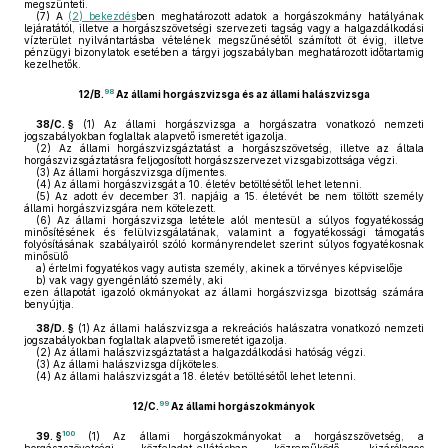
megszünteti.
(7)
A
(2) bekezdés
ben meghatározott adatok a horgászokmány hatályának
lejáratától, illetve a horgászszövetségi szervezeti tagság vagy a halgazdálkodási
vízterület nyilvántartásba vételének megszűnésétől számított öt évig, illetve
pénzügyi bizonylatok esetében a tárgyi jogszabályban meghatározott időtartamig
kezelhetők.
98
12/B.
Az állami horgászvizsga és az állami halászvizsga
38/C. §
(1)
Az állami horgászvizsga a horgászatra vonatkozó nemzeti
jogszabályokban foglaltak alapvető ismeretét igazolja.
(2)
Az állami horgászvizsgáztatást a horgászszövetség, illetve az általa
horgászvizsgáztatásra feljogosított horgászszervezet vizsgabizottsága végzi.
(3)
Az állami horgászvizsga díjmentes.
(4)
Az állami horgászvizsgát a 10. életév betöltésétől lehet letenni.
(5)
Az adott év december 31. napjáig a 15. életévét be nem töltött személy
állami horgászvizsgára nem kötelezett.
(6)
Az állami horgászvizsga letétele alól mentesül a súlyos fogyatékosság
minősítésének és felülvizsgálatának, valamint a fogyatékossági támogatás
folyósításának szabályairól szóló kormányrendelet szerint súlyos fogyatékosnak
minősülő
a)
értelmi fogyatékos vagy autista személy, akinek a törvényes képviselője
b)
vak vagy gyengénlátó személy, aki
ezen állapotát igazoló okmányokat az állami horgászvizsga bizottság számára
benyújtja.
38/D. §
(1)
Az állami halászvizsga a rekreációs halászatra vonatkozó nemzeti
jogszabályokban foglaltak alapvető ismeretét igazolja.
(2)
Az állami halászvizsgáztatást a halgazdálkodási hatóság végzi.
(3)
Az állami halászvizsga díjköteles.
(4)
Az állami halászvizsgát a 18. életév betöltésétől lehet letenni.
99
12/C.
Az állami horgászokmányok
100
39. §
(1)
Az állami horgászokmányokat a horgászszövetség, a