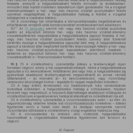
más hasznos víziállat pusztulása okainak felderítése a halgazdálkodási hatóság
feladata, amelyről a halgazdálkodásért felelős miniszter (a továbbiakban:
miniszter) által kijelölt vízélettani laboratórium útján gondoskodik. Ha a vizsgálat
eredményeképpen a hal- vagy más hasznos víziállat pusztulásáért felelős
személye megállapítható, a halgazdálkodási hatóság a felelőst a vizsgálat
költségeinek a viselésére kötelezi.
(4)
A vízminőségi kár elhárítására a környezetkárosodás megelőzésének és
elhárításának rendjéről szóló kormányrendelet rendelkezéseit kell alkalmazni.
41
(5)
Az
(1) bekezdés
szerinti hal- vagy más hasznos víziállat pusztulása
esetén az elpusztult őshonos hal- vagy más hasznos víziállat-állomány
visszatelepítésének megvalósítása a halgazdálkodásra jogosult feladata. A hal-
vagy más hasznos víziállat pusztulásáért felelős személy által fizetendő
kártérítés összege a halgazdálkodásra jogosultat illeti meg. A halgazdálkodásra
jogosult a károkozó által megfizetett kártérítés teljes összegét köteles a hal- vagy
más hasznos víziállat-pusztulással kapcsolatosan jelentkező kiadások –
beleértve az elpusztult őshonos hal- vagy más hasznos víziállat-állomány
visszatelepítését is – finanszírozására fordítani.
19. §
(1)
A vízilétesítmény üzemeltetője köteles a tevékenységét olyan
formában végezni, amely a hal szaporodását elősegíti, illetve a halgazdálkodásra
jogosultat a víz leeresztésével, feltöltésével járó vagy más, a halgazdálkodási jog
gyakorlását akadályozó tevékenységének megkezdéséről és annak várható
időtartamáról – az elrendelt ár- és belvízvédekezési, vagy vízminőségi
védekezési készültséget kivéve – legalább tíz nappal megelőzően értesíteni.
(2)
A nagy értékű természetes vízi halállományok ívási vándorlásának
biztosítása érdekében, a halgazdálkodási hatóság a vízfolyásokon, folyókon
tervezett vagy megvalósult, a hosszanti átjárhatóságot akadályozó műtárgyak és
vízilétesítmények engedélyesének hallépcső létesítését és működtetését írja elő.
(3)
A vízilétesítmény üzemeltetője a vízszintszabályozás során – az élet- és
vagyonbiztonság védelme körébe eső vízszintszabályozás kivételével – köteles
figyelembe venni a halak ívási idejét. Az ökológiai szempontok szerinti
vízszinttartási előírásokat a vízilétesítmény vízjogi engedélye határozza meg.
(4)
A vízvisszatartási és öntözési célú víztározók halgazdálkodási
hasznosítását a vízgazdálkodási feladatokra figyelemmel kell tervezni és
végezni.
III. Fejezet