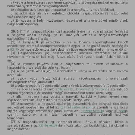
a)
védje a természetes vagy természetközeli vízi ökoszisztémákat és segítse a
halállományok természetes gyarapodását,
b)
elősegítse az etikus sporthorgászat és a horgászturizmus fejlődését,
c)
az adott vízterületnek megfelelő, többcélú halgazdálkodás és haszonvétel
valósulhasson meg, és
d)
támogassa a helyi közösségek részvételét a lakóhelyüket érintő vizek
halgazdálkodásában.
66
29. §
(1)
A halgazdálkodási jog haszonbérletére irányuló pályázati felhívást
a halgazdálkodási hatóság írja ki, amelyről köteles a horgászszövetséget
egyidejűleg írásban értesíteni.
(2)
A benyújtott pályázatokról – az e törvény végrehajtására kiadott
rendeletben szereplő szempontrendszer alapján – a halgazdálkodási hatóság és
a
62. §
-ban szereplő testület javaslatának figyelembevételével a miniszter dönt.
(3)
Halgazdálkodási jog haszonbérletére irányuló szerződést az állam
nevében a miniszter köti meg. A szerződés érvényesen csak írásban köthető
meg.
(4)
A nyertes pályázó által a pályázatban feltüntetett vállalásokat a
haszonbérleti szerződésbe bele kell foglalni.
(5)
A halgazdálkodási jog haszonbérletére irányuló szerződés nem köthető
azzal, aki
a)
csőd- vagy felszámolási eljárás, végelszámolás, önkormányzati
adósságrendezési eljárás alatt áll,
b)
tevékenységét felfüggesztette vagy akinek tevékenységét felfüggesztették,
67
c)
az adózás rendjéről szóló
2017. évi CL. törvény 7. § 34. pont
ja szerinti, 60
napnál régebben lejárt esedékességű köztartozással rendelkezik, vagy
d)
állami vagyon hasznosítására irányuló korábbi – három évnél nem
régebben lezárult – eljárásban hamis adatot szolgáltatott.
(6)
Amennyiben a halgazdálkodási jog haszonbérletére irányuló szerződés
megkötését követően merül fel az
(5) bekezdés a) pont
ja szerinti felszámolási
eljárás vagy végelszámolási eljárás, illetve az
(5) bekezdés b)
vagy
d) pont
ja
szerinti kizáró ok, a miniszter jogosult a szerződést azonnali hatállyal
felmondani.
(7)
A halgazdálkodási jog haszonbérletére irányuló pályázati kiírás a
szerződéskötésre az
(5) bekezdés
ben foglaltakon túl további kizárási okokat is
meghatározhat.