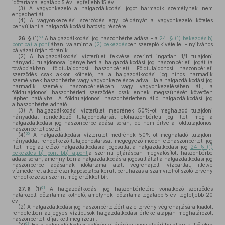
időtartama legalább 5 év, legfeljebb 15 év.
(3)
A vagyonkezelő a halgazdálkodási jogot harmadik személynek nem
engedheti át.
(4)
A vagyonkezelési szerződés egy példányát a vagyonkezelő köteles
benyújtani a halgazdálkodási hatóság részére.
59
26. §
(1)
A halgazdálkodási jog haszonbérbe adása – a
24. § (1) bekezdés b)
pont ba) alpont
jában, valamint a
(2) bekezdés
ben szereplő kivétellel – nyilvános
pályázat útján történik.
(2)
A halgazdálkodási vízterület fekvése szerinti ingatlan 1/1 tulajdoni
hányadú tulajdonosa igényelheti a halgazdálkodási jog haszonbérleti jogát (a
továbbiakban: földtulajdonosi haszonbérlet). Földtulajdonosi haszonbérleti
szerződés csak akkor köthető, ha a halgazdálkodási jog nincs harmadik
személynek haszonbérbe vagy vagyonkezelésbe adva. Ha a halgazdálkodási jog
harmadik személy haszonbérletében vagy vagyonkezelésében áll, a
földtulajdonosi haszonbérleti szerződés csak ennek megszűnését követően
léphet hatályba. A földtulajdonosi haszonbérletben álló halgazdálkodási jog
alhaszonbérbe adható.
(3)
A halgazdálkodási vízterület medrének 50%-ot meghaladó tulajdoni
hányaddal rendelkező tulajdonostársát előhaszonbérleti jog illeti meg a
halgazdálkodási jog haszonbérbe adása során, ide nem értve a földtulajdonosi
haszonbérlet esetét.
60
(4)
A halgazdálkodási vízterület medrének 50%-ot meghaladó tulajdoni
hányaddal rendelkező tulajdonostárssal megegyező módon előhaszonbérleti jog
illeti meg az előző halgazdálkodásra jogosultat a halgazdálkodási jog
24. § (1)
bekezdés b) pont bb) alpont
ja szerinti eljárásban megvalósított haszonbérbe
adása során, amennyiben a halgazdálkodásra jogosult által a halgazdálkodási jog
haszonbérbe adásának időtartama alatt végrehajtott, vízparttal, illetve
vízmederrel alkotórészi kapcsolatba került beruházás a számvitelről szóló törvény
rendelkezései szerint még értékkel bír.
61
27. §
(1)
A halgazdálkodási jog haszonbérletére vonatkozó szerződés
határozott időtartamra köthető, amelynek időtartama legalább 5 év, legfeljebb 20
év.
(2)
A halgazdálkodási jog haszonbérletéért az e törvény végrehajtására kiadott
rendeletben az egyes víztípusok halgazdálkodási értéke alapján meghatározott
haszonbérleti díjat kell megfizetni.
62