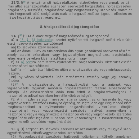
55
23/D. §
A nyilvántartott halgazdálkodási vízterületen vagy annak partján
más által, ellenszolgáltatás ellenében szervezett horgásztatás, horgászvezetés,
horgászhely-biztosítás, horgásztábor vagy horgászverseny-szervezés, valamint
más horgászati célú szolgáltatás csak a halgazdálkodásra jogosult előzetes és
írásos hozzájárulásával végezhető.
8.
A halgazdálkodási jog átengedése
56
24. §
(1)
Az államot megillető halgazdálkodási jog átengedhető
a)
a
16. § (6) bekezdés
e szerint nyilvántartott halgazdálkodási vízterület
esetén vagyonkezelési szerződéssel
aa)
költségvetési szerv részére,
ab)
az állam 100%-os tulajdonában álló olyan gazdálkodó szervezet részére,
amely alapító okiratában vagy jogszabályban meghatározott alapfeladata
teljesítése érdekében kívánja azt hasznosítani vagy
b)
az
a) pont
ba nem tartozó nyilvántartott halgazdálkodási vízterület esetén
haszonbérleti szerződéssel
57
ba)
a miniszter általi kijelölés útján a horgászszövetség vagy mintagazdaság
részére,
bb)
nyilvános pályáztatás útján természetes személy vagy jogi személy
részére.
58
(2)
A horgászszövetség a halgazdálkodási jogot a tagjának vagy
tagszervezete tagjának minősülő horgászszervezet részére alhaszonbérbe
adhatja. Az alhaszonbérbe adás nem érinti a horgászszövetségnek a
haszonbérbe adóval szemben fennálló kötelezettségeit.
(3)
A miniszter az állam nevében eljárva jogosult az új haszonbérleti vagy
vagyonkezelési szerződés hatálybalépéséig, de legfeljebb egy évig terjedő időre
meghosszabbítani a nyilvántartott halgazdálkodási vízterületre létrejött
haszonbérleti vagy vagyonkezelési szerződés hatályát, amennyiben a
haszonbérlő vagy a vagyonkezelő a haszonbérleti vagy vagyonkezelői szerződés
megszűnése előtt legalább 15 nappal nem kezdeményezi a haszonbérleti vagy
vagyonkezelői szerződés megszüntetését.
25. §
(1)
Központi költségvetési szervvel az azt irányító vagy felügyelő szerv
egyetértésével köthető vagyonkezelési szerződés.
(2)
Vagyonkezelési szerződés határozott időtartamra köthető, amelynek