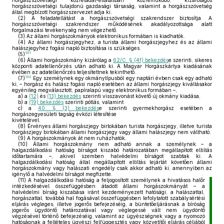
horgászszövetségi közfeladat-ellátásban közreműködő, kizárólagos
horgászszövetségi tulajdonú gazdasági társaság, valamint a horgászszövetség
által megbízott horgászszervezet adja ki.
(2)
A feladatellátást a horgászszövetségi szakrendszer biztosítja. A
horgászszövetségi szakrendszer működésének akadályozottsága alatt
forgalmazási tevékenység nem végezhető.
(3)
Az állami horgászokmányok elektronikus formában is kiadhatók.
(4)
Az állami horgászjegyhez, a turista állami horgászjegyhez és az állami
halászjegyhez fogási napló biztosítása is szükséges.
101
(5)
(6)
Állami horgászokmány kizárólag a
62/C. § (4f) bekezdés
e szerinti, sikeres
központi adatellenőrzés után adható ki. A Magyar Horgászkártya kiadásának
évében az adatellenőrzés teljesítettnek tekinthető.
102
(7)
Egy személynek egy okmánytípusból egy naptári évben csak egy adható
ki, – horgász és halász fogási napló esetében az állami horgászjegy kiváltásakor
egyénileg megválasztott, papíralapú vagy elektronikus formában –,
a)
a
(12)
és
(13) bekezdés
szerinti visszavonást követő új okmány kiadása,
b)
a
(19) bekezdés
szerinti pótlás, valamint
c)
a
40. § (3) bekezdés
e szerinti gyermekhorgász esetében a
horgászegyesületi tagság évközi létesítése
kivételével.
(8)
Érvényes állami horgászjegy birtokában turista horgászjegy, illetve turista
horgászjegy birtokában állami horgászjegy vagy állami halászjegy nem váltható.
(9)
A horgászokmányok át nem ruházhatók.
(10)
Állami horgászokmány nem adható annak a személynek – a
halgazdálkodási hatóság bírságot kiszabó határozatában megállapított eltiltás
időtartamára –, akivel szemben halvédelmi bírságot szabtak ki. A
halgazdálkodási hatóság által megállapított eltiltás lejártát követően állami
horgászokmány vagy halászati engedély csak akkor adható ki, amennyiben az
igénylő a halvédelmi bírságot megfizette.
(11)
A halgazdálkodási hatóság a feljogosított személynek a hivatásos halőr
intézkedésével összefüggésben átadott állami horgászokmányát – a
halvédelmi bírság kiszabása iránt kezdeményezett hatósági, a halászattal,
horgászattal, továbbá hal fogásával összefüggésben lefolytatott szabálysértési
eljárás végleges, illetve jogerős befejezéséig, a büntetőeljárásnak a bíróság
jogerős ügydöntő határozatával vagy véglegessé vált nem ügydöntő
végzésével történő befejezéséig, valamint az ügyészségnek vagy a nyomozó
hatóságnak a feltételes ügyészi felfüggesztés vagy közvetítői eljárás céljából