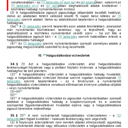
vonatkozásában – az
(1) bekezdés b) pont ba)
és
bb) alpont
jában, valamint az
(1) bekezdés g)–i)
és
m) pont
jában meghatározott adatok kivételével –
közhiteles hatósági nyilvántartásnak minősül.
(3)
A halgazdálkodásra jogosult jogosultsága időpontjától kezdődő hatállyal,
illetve az adataiban történt változást követő 15 napon belül köteles az
(1)
bekezdés
szerinti adatait, illetve az adatváltozást bejelenteni a halgazdálkodási
hatóságnak.
78
(3a)
A
(3) bekezdés
szerinti bejelentés azon adatok tekintetében, amelyeket
más nyilvántartás közhitelesen tartalmaz, úgy is teljesíthető, hogy az
adatváltozásról a közhiteles nyilvántartást vezető szerv – ha ezt tőle a
halgazdálkodásra jogosult kéri – a
(3) bekezdés
szerinti határidőben értesíti a
halgazdálkodási hatóságot.
79
(4)
Az
(1) bekezdés
szerinti nyilvántartásban szereplő személyes adatok a
jogosultság megszűnésétől számított tíz évig kezelhetők.
80
10.
Halgazdálkodási vízterületek
34. §
(1)
Azt a halgazdálkodási vízterületet, ahol halgazdálkodási
tevékenységet folytatnak vagy a jövőben folytatni kívánnak, a halgazdálkodási
hatósághoz be kell jelenteni.
81
(2)
A halgazdálkodási vízterületet a halgazdálkodási hatóság hivatalból,
vagy a halgazdálkodási vízterület fekvése szerinti ingatlan tulajdonosának
(1)
bekezdés
szerinti bejelentésére – az e törvénynek a nyilvántartott
halgazdálkodási vízterületekre vonatkozó előírásainak érvényre juttatása céljából
– veszi nyilvántartásba.
82
(3)–(4)
83
(5)
84
(6)
A halgazdálkodási vízterületek és jogosultak nyilvántartásában szereplő
adatokat a halgazdálkodási hatóság a tulajdonviszonyok és a szakmai
szempontok figyelembevételével hivatalból eljárva vagy a halgazdálkodásra
jogosult kérelmére módosíthatja.
85
35. §
(1)
A nem nyilvántartott halgazdálkodási vízterületeken – a
(2)
bekezdés
ben foglalt kivétellel – halászati tevékenység nem végezhető.
(2)
A folyóvizek árterületének nem mentett oldalán elhelyezkedő, egyedileg
nem nyilvántartott állandó vagy időszakos vízterületek a halgazdálkodásra való