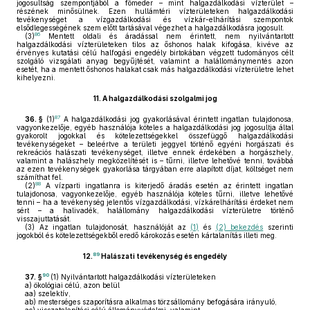
jogosultság szempontjából a főmeder – mint halgazdálkodási vízterület –
részének minősülnek. Ezen hullámtéri vízterületeken halgazdálkodási
tevékenységet a vízgazdálkodási és vízkár-elhárítási szempontok
elsődlegességének szem előtt tartásával végezhet a halgazdálkodásra jogosult.
86
(3)
Mentett oldali és áradással nem érintett, nem nyilvántartott
halgazdálkodási vízterületeken tilos az őshonos halak kifogása, kivéve az
érvényes kutatási célú halfogási engedély birtokában végzett tudományos célt
szolgáló vizsgálati anyag begyűjtését, valamint a halállománymentés azon
esetét, ha a mentett őshonos halakat csak más halgazdálkodási vízterületre lehet
kihelyezni.
11.
A halgazdálkodási szolgalmi jog
87
36. §
(1)
A halgazdálkodási jog gyakorlásával érintett ingatlan tulajdonosa,
vagyonkezelője, egyéb használója köteles a halgazdálkodási jog jogosultja által
gyakorolt jogokkal és kötelezettségekkel összefüggő halgazdálkodási
tevékenységeket – beleértve a területi jeggyel történő egyéni horgászati és
rekreációs halászati tevékenységet, illetve ennek érdekében a horgászhely,
valamint a halászhely megközelítését is – tűrni, illetve lehetővé tenni, továbbá
az ezen tevékenységek gyakorlása tárgyában erre alapított díjat, költséget nem
számíthat fel.
88
(2)
A vízparti ingatlanra is kiterjedő áradás esetén az érintett ingatlan
tulajdonosa, vagyonkezelője, egyéb használója köteles tűrni, illetve lehetővé
tenni – ha a tevékenység jelentős vízgazdálkodási, vízkárelhárítási érdeket nem
sért – a halivadék, halállomány halgazdálkodási vízterületre történő
visszajuttatását.
(3)
Az ingatlan tulajdonosát, használóját az
(1)
és
(2) bekezdés
szerinti
jogokból és kötelezettségekből eredő károkozás esetén kártalanítás illeti meg.
89
12.
Halászati tevékenység és engedély
90
37. §
(1)
Nyilvántartott halgazdálkodási vízterületeken
a)
ökológiai célú, azon belül
aa)
szelektív,
ab)
mesterséges szaporításra alkalmas törzsállomány befogására irányuló,