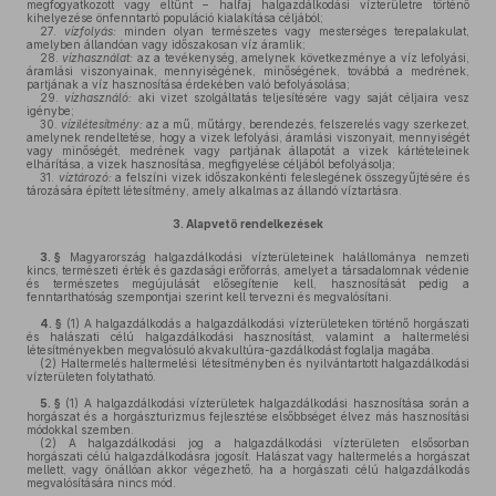
megfogyatkozott vagy eltűnt – halfaj halgazdálkodási vízterületre történő
kihelyezése önfenntartó populáció kialakítása céljából;
27.
vízfolyás:
minden olyan természetes vagy mesterséges terepalakulat,
amelyben állandóan vagy időszakosan víz áramlik;
28.
vízhasználat:
az a tevékenység, amelynek következménye a víz lefolyási,
áramlási viszonyainak, mennyiségének, minőségének, továbbá a medrének,
partjának a víz hasznosítása érdekében való befolyásolása;
29.
vízhasználó:
aki vizet szolgáltatás teljesítésére vagy saját céljaira vesz
igénybe;
30.
vízilétesítmény:
az a mű, műtárgy, berendezés, felszerelés vagy szerkezet,
amelynek rendeltetése, hogy a vizek lefolyási, áramlási viszonyait, mennyiségét
vagy minőségét, medrének vagy partjának állapotát a vizek kártételeinek
elhárítása, a vizek hasznosítása, megfigyelése céljából befolyásolja;
31.
víztározó:
a felszíni vizek időszakonkénti feleslegének összegyűjtésére és
tározására épített létesítmény, amely alkalmas az állandó víztartásra.
3.
Alapvető rendelkezések
3. §
Magyarország halgazdálkodási vízterületeinek halállománya nemzeti
kincs, természeti érték és gazdasági erőforrás, amelyet a társadalomnak védenie
és természetes megújulását elősegítenie kell, hasznosítását pedig a
fenntarthatóság szempontjai szerint kell tervezni és megvalósítani.
4. §
(1)
A halgazdálkodás a halgazdálkodási vízterületeken történő horgászati
és halászati célú halgazdálkodási hasznosítást, valamint a haltermelési
létesítményekben megvalósuló akvakultúra-gazdálkodást foglalja magába.
(2)
Haltermelés haltermelési létesítményben és nyilvántartott halgazdálkodási
vízterületen folytatható.
5. §
(1)
A halgazdálkodási vízterületek halgazdálkodási hasznosítása során a
horgászat és a horgászturizmus fejlesztése elsőbbséget élvez más hasznosítási
módokkal szemben.
(2)
A halgazdálkodási jog a halgazdálkodási vízterületen elsősorban
horgászati célú halgazdálkodásra jogosít. Halászat vagy haltermelés a horgászat
mellett, vagy önállóan akkor végezhető, ha a horgászati célú halgazdálkodás
megvalósítására nincs mód.