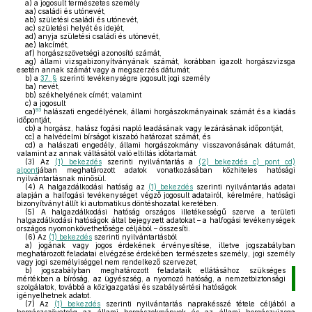
a)
a jogosult természetes személy
aa)
családi és utónevét,
ab)
születési családi és utónevét,
ac)
születési helyét és idejét,
ad)
anyja születési családi és utónevét,
ae)
lakcímét,
af)
horgászszövetségi azonosító számát,
ag)
állami vizsgabizonyítványának számát, korábban igazolt horgászvizsga
esetén annak számát vagy a megszerzés dátumát;
b)
a
37. §
szerinti tevékenységre jogosult jogi személy
ba)
nevét,
bb)
székhelyének címét; valamint
c)
a jogosult
93
ca)
halászati engedélyének, állami horgászokmányainak számát és a kiadás
időpontját,
cb)
a horgász, halász fogási napló leadásának vagy lezárásának időpontját,
cc)
a halvédelmi bírságot kiszabó határozat számát, és
cd)
a halászati engedély, állami horgászokmány visszavonásának dátumát,
valamint az annak váltásától való eltiltás időtartamát.
(3)
Az
(1) bekezdés
szerinti nyilvántartás a
(2) bekezdés c) pont cd)
alpont
jában meghatározott adatok vonatkozásában közhiteles hatósági
nyilvántartásnak minősül.
(4)
A halgazdálkodási hatóság az
(1) bekezdés
szerinti nyilvántartás adatai
alapján a halfogási tevékenységet végző jogosult adatairól, kérelmére, hatósági
bizonyítványt állít ki automatikus döntéshozatal keretében.
(5)
A halgazdálkodási hatóság országos illetékességű szerve a területi
halgazdálkodási hatóságok által bejegyzett adatokat – a halfogási tevékenységek
országos nyomonkövethetősége céljából – összesíti.
(6)
Az
(1) bekezdés
szerinti nyilvántartásból
a)
jogának vagy jogos érdekének érvényesítése, illetve jogszabályban
meghatározott feladatai elvégzése érdekében természetes személy, jogi személy
vagy jogi személyiséggel nem rendelkező szervezet,
b)
jogszabályban meghatározott feladataik ellátásához szükséges
mértékben a bíróság, az ügyészség, a nyomozó hatóság, a nemzetbiztonsági
szolgálatok, továbbá a közigazgatási és szabálysértési hatóságok
igényelhetnek adatot.
(7)
Az
(1) bekezdés
szerinti nyilvántartás naprakésszé tétele céljából a