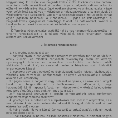
Magyarország területén levő halgazdálkodási vízterületeken és azok partján,
valamint a haltermelési létesítményekben folyó, a halgazdálkodással, a hal és
élőhelyének védelmével összefüggő tevékenységeket, valamint az ezeket végző
vagy befolyásoló személyek – különösen a halgazdálkodásra alkalmas vizek és
vízilétesítmények üzemeltetői, valamint a halgazdálkodási vízterületet és partját
egyéb jogcímen használók, a vízhasználók – jogait és kötelezettségeit, a
halgazdálkodási igazgatással összefüggő feladat- és hatásköröket, továbbá a
halak és haltermékek kereskedelmének feltételeit szabályozza.
3
(2)
(3)
Természetvédelmi oltalom alatt álló hal és más hasznos víziállat esetében e
törvény rendelkezéseit a természet védelméről szóló törvényben foglalt
eltérésekkel kell alkalmazni.
2.
Értelmező rendelkezések
2. §
E törvény alkalmazásában:
1.
bányató:
olyan, a bányaművelés befejezését követően fennmaradt állóvíz,
amely külszíni és földalatti bányászati tevékenység során az ásványi
nyersanyagok feltárása és kitermelése következtében a felszín alatti
vízkészletből alakult ki, és amelynek medrét a bányászat során kialakított
terepmélyedés képezi;
2.
csatorna:
egy vagy egyidejűleg több vízgazdálkodási feladat (vízátvezetés,
vízpótlás, belvízelvezetés, mezőgazdasági és egyéb vízszolgáltatás) ellátására
alkalmas vízilétesítmény;
4
3.
fogási napló:
a horgászat vagy halászat napjainak, az azok során kifogott
halak – halgazdálkodási vízterületenkénti, halfajonkénti, vagy
halkategóriánkénti, naponta kifogott mennyiségenkénti – kötelező bejegyzésére
rendszeresített űrlap vagy elektronikus alkalmazás;
5
3a.
gazdálkodó szervezet:
a polgári perrendtartásról szóló törvényben
meghatározott gazdálkodó szervezet;
4.
gereblyézés:
a halnak nem a táplálkozási viselkedésére alapozottan, és a
szájnyílásán kívüli más testrészébe akasztott horoggal történő zsákmányul
ejtésére irányuló módszer;
5.
hal:
a halak, illetve a körszájúak csoportjába tartozó állatfaj, valamint ezek
egyedfejlődési alakjai;
6
6.
hal kifogása:
a halnak és más hasznos víziállatnak a halászat vagy a