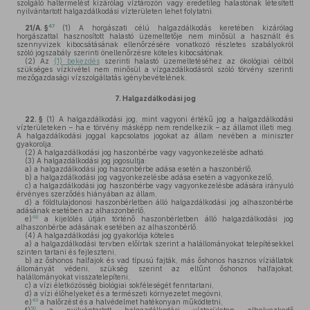
szolgáló haltermelést kizárólag víztározón vagy eredetileg halastónak létesített
nyilvántartott halgazdálkodási vízterületen lehet folytatni.
47
21/A. §
(1)
A horgászati célú halgazdálkodás keretében kizárólag
horgászattal hasznosított halastó üzemeltetője nem minősül a használt és
szennyvizek kibocsátásának ellenőrzésére vonatkozó részletes szabályokról
szóló jogszabály szerinti önellenőrzésre köteles kibocsátónak.
(2)
Az
(1) bekezdés
szerinti halastó üzemeltetéséhez az ökológiai célból
szükséges vízkivétel nem minősül a vízgazdálkodásról szóló törvény szerinti
mezőgazdasági vízszolgáltatás igénybevételének.
7.
Halgazdálkodási jog
22. §
(1)
A halgazdálkodási jog, mint vagyoni értékű jog a halgazdálkodási
vízterületeken – ha e törvény másképp nem rendelkezik – az államot illeti meg.
A halgazdálkodási joggal kapcsolatos jogokat az állam nevében a miniszter
gyakorolja.
(2)
A halgazdálkodási jog haszonbérbe vagy vagyonkezelésbe adható.
(3)
A halgazdálkodási jog jogosultja:
a)
a halgazdálkodási jog haszonbérbe adása esetén a haszonbérlő,
b)
a halgazdálkodási jog vagyonkezelésbe adása esetén a vagyonkezelő,
c)
a halgazdálkodási jog haszonbérbe vagy vagyonkezelésbe adására irányuló
érvényes szerződés hiányában az állam,
d)
a földtulajdonosi haszonbérletben álló halgazdálkodási jog alhaszonbérbe
adásának esetében az alhaszonbérlő,
48
e)
a kijelölés útján történő haszonbérletben álló halgazdálkodási jog
alhaszonbérbe adásának esetében az alhaszonbérlő.
(4)
A halgazdálkodási jog gyakorlója köteles
a)
a halgazdálkodási tervben előírtak szerint a halállományokat telepítésekkel
szinten tartani és fejleszteni,
b)
az őshonos halfajok és vad típusú fajták, más őshonos hasznos víziállatok
állományát védeni, szükség szerint az eltűnt őshonos halfajokat,
halállományokat visszatelepíteni,
c)
a vízi életközösség biológiai sokféleségét fenntartani,
d)
a vízi élőhelyeket és a természeti környezetet megóvni,
49
e)
a halőrzést és a halvédelmet hatékonyan működtetni,
50