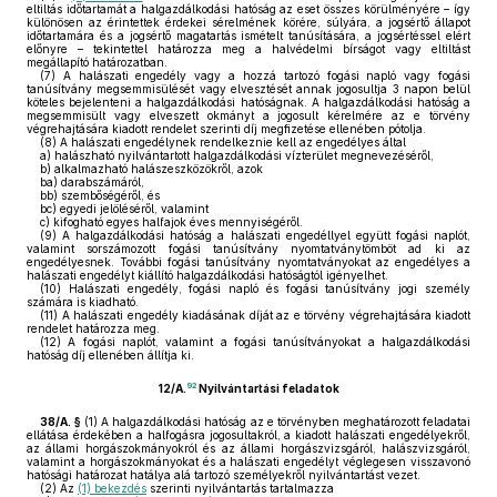
eltiltás időtartamát a halgazdálkodási hatóság az eset összes körülményére – így
különösen az érintettek érdekei sérelmének körére, súlyára, a jogsértő állapot
időtartamára és a jogsértő magatartás ismételt tanúsítására, a jogsértéssel elért
előnyre – tekintettel határozza meg a halvédelmi bírságot vagy eltiltást
megállapító határozatban.
(7)
A halászati engedély vagy a hozzá tartozó fogási napló vagy fogási
tanúsítvány megsemmisülését vagy elvesztését annak jogosultja 3 napon belül
köteles bejelenteni a halgazdálkodási hatóságnak. A halgazdálkodási hatóság a
megsemmisült vagy elveszett okmányt a jogosult kérelmére az e törvény
végrehajtására kiadott rendelet szerinti díj megfizetése ellenében pótolja.
(8)
A halászati engedélynek rendelkeznie kell az engedélyes által
a)
halászható nyilvántartott halgazdálkodási vízterület megnevezéséről,
b)
alkalmazható halászeszközökről, azok
ba)
darabszámáról,
bb)
szembőségéről, és
bc)
egyedi jelöléséről, valamint
c)
kifogható egyes halfajok éves mennyiségéről.
(9)
A halgazdálkodási hatóság a halászati engedéllyel együtt fogási naplót,
valamint sorszámozott fogási tanúsítvány nyomtatványtömböt ad ki az
engedélyesnek. További fogási tanúsítvány nyomtatványokat az engedélyes a
halászati engedélyt kiállító halgazdálkodási hatóságtól igényelhet.
(10)
Halászati engedély, fogási napló és fogási tanúsítvány jogi személy
számára is kiadható.
(11)
A halászati engedély kiadásának díját az e törvény végrehajtására kiadott
rendelet határozza meg.
(12)
A fogási naplót, valamint a fogási tanúsítványokat a halgazdálkodási
hatóság díj ellenében állítja ki.
92
12/A.
Nyilvántartási feladatok
38/A. §
(1)
A halgazdálkodási hatóság az e törvényben meghatározott feladatai
ellátása érdekében a halfogásra jogosultakról, a kiadott halászati engedélyekről,
az állami horgászokmányokról és az állami horgászvizsgáról, halászvizsgáról,
valamint a horgászokmányokat és a halászati engedélyt véglegesen visszavonó
hatósági határozat hatálya alá tartozó személyekről nyilvántartást vezet.
(2)
Az
(1) bekezdés
szerinti nyilvántartás tartalmazza