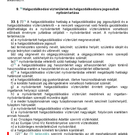
alkalmazni.
72
9.
Halgazdálkodási vízterületek és halgazdálkodásra jogosultak
nyilvántartása
73
33. §
(1)
A halgazdálkodási hatóság a halgazdálkodási jog jogosultjáról és a
halgazdálkodási vízterületekről – a nemzeti vagyonnal való felelős gazdálkodás
átláthatósága és a nyilvántartott halgazdálkodási vízterületekre vonatkozó
előírások érvényre juttatása céljából – nyilvántartást vezet. A nyilvántartás
tartalmazza
a)
a nyilvántartott halgazdálkodási vízterület megnevezését;
b)
a halgazdálkodásra jogosult
ba)
természetes személy nevét, lakcímét, születési helyét, születési idejét és
anyja leánykori családi és utónevét, vagy
bb)
cég cégnevét és cégjegyzékszámát, a cégjegyzékben nem szereplő
szervezet nevét, székhelyét és nyilvántartási számát;
74
bc)
nyilvántartásba vételéről szóló hatósági határozat számát;
75
c)
a halgazdálkodási jog haszonbérlet vagy alhaszonbérlet útján történő
hasznosítása esetén a haszonbérlet és az alhaszonbérlet időtartamát;
76
d)
a halgazdálkodási vízterület nyilvántartásba vételét megállapító hatósági
határozat számát;
e)
a halgazdálkodási jog gyakorlásának, illetve hasznosításának módját;
f)
a korábbi halászati jog átengedésére vonatkozó határozat számát;
g)
a nyilvántartott halgazdálkodási vízterülettel érintett ingatlan vagy
ingatlanok helyrajzi számát;
h)
a nyilvántartott halgazdálkodási vízterület medrének az ingatlan-
nyilvántartásban szereplő művelési ágát;
i)
a meder tulajdonosának vagy tulajdonosainak nevét, lakcímét (székhelyét),
tulajdoni hányadát;
j)
a nyilvántartott halgazdálkodási vízterület típusát;
k)
a nyilvántartott halgazdálkodási vízterület nagyságát, folyóvizek esetében
annak hosszát;
l)
az Országos Halgazdálkodási Adattár szerinti víztérkódot;
m)
az Európai Unió Víz Keretirányelve szerinti víztestkódot;
n)
a különleges rendeltetésűvé nyilvánítást;
o)
a halgazdálkodási kíméleti területek kijelölését.
77
(2)
Az
(1) bekezdés
szerinti nyilvántartás az ott meghatározott adatok