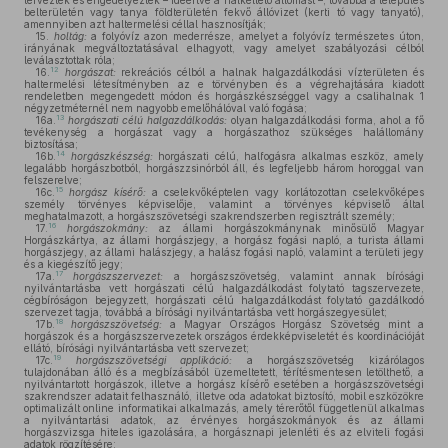
terveztek és engedélyeztek – ideértve a halkeltető állomást –, továbbá a település
belterületén vagy tanya földterületén fekvő állóvizet (kerti tó vagy tanyató),
amennyiben azt haltermelési céllal hasznosítják;
15.
holtág:
a folyóvíz azon mederrésze, amelyet a folyóvíz természetes úton,
irányának megváltoztatásával elhagyott, vagy amelyet szabályozási célból
leválasztottak róla;
12
16.
horgászat:
rekreációs célból a halnak halgazdálkodási vízterületen és
haltermelési létesítményben az e törvényben és a végrehajtására kiadott
rendeletben megengedett módon és horgászkészséggel vagy a csalihalnak 1
négyzetméternél nem nagyobb emelőhálóval való fogása;
13
16a.
horgászati célú halgazdálkodás:
olyan halgazdálkodási forma, ahol a fő
tevékenység a horgászat vagy a horgászathoz szükséges halállomány
biztosítása;
14
16b.
horgászkészség:
horgászati célú, halfogásra alkalmas eszköz, amely
legalább horgászbotból, horgászzsinórból áll, és legfeljebb három horoggal van
felszerelve;
15
16c.
horgász kísérő:
a cselekvőképtelen vagy korlátozottan cselekvőképes
személy törvényes képviselője, valamint a törvényes képviselő által
meghatalmazott, a horgászszövetségi szakrendszerben regisztrált személy;
16
17.
horgászokmány:
az állami horgászokmánynak minősülő Magyar
Horgászkártya, az állami horgászjegy, a horgász fogási napló, a turista állami
horgászjegy, az állami halászjegy, a halász fogási napló, valamint a területi jegy
és a kiegészítő jegy;
17
17a.
horgászszervezet:
a horgászszövetség, valamint annak bírósági
nyilvántartásba vett horgászati célú halgazdálkodást folytató tagszervezete,
cégbíróságon bejegyzett, horgászati célú halgazdálkodást folytató gazdálkodó
szervezet tagja, továbbá a bírósági nyilvántartásba vett horgászegyesület;
18
17b.
horgászszövetség:
a Magyar Országos Horgász Szövetség mint a
horgászok és a horgászszervezetek országos érdekképviseletét és koordinációját
ellátó, bírósági nyilvántartásba vett szervezet;
19
17c.
horgászszövetségi applikáció:
a horgászszövetség kizárólagos
tulajdonában álló és a megbízásából üzemeltetett, térítésmentesen letölthető, a
nyilvántartott horgászok, illetve a horgász kísérő esetében a horgászszövetségi
szakrendszer adatait felhasználó, illetve oda adatokat biztosító, mobil eszközökre
optimalizált online informatikai alkalmazás, amely térerőtől függetlenül alkalmas
a nyilvántartási adatok, az érvényes horgászokmányok és az állami
horgászvizsga hiteles igazolására, a horgásznapi jelenléti és az elviteli fogási
adatok rögzítésére;