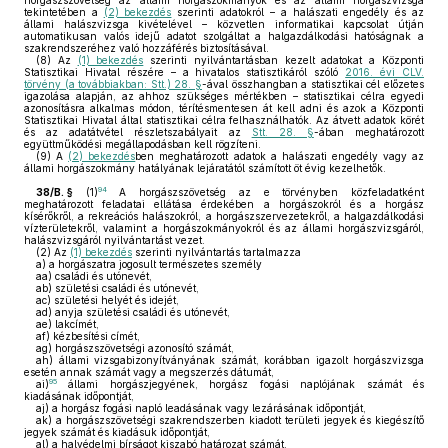
horgászszövetség az állami horgászokmányok és az állami horgászvizsga
tekintetében a
(2) bekezdés
szerinti adatokról – a halászati engedély és az
állami halászvizsga kivételével – közvetlen informatikai kapcsolat útján
automatikusan valós idejű adatot szolgáltat a halgazdálkodási hatóságnak a
szakrendszeréhez való hozzáférés biztosításával.
(8)
Az
(1) bekezdés
szerinti nyilvántartásban kezelt adatokat a Központi
Statisztikai Hivatal részére – a hivatalos statisztikáról szóló
2016. évi CLV.
törvény (a továbbiakban: Stt.) 28. §
-ával összhangban a statisztikai cél előzetes
igazolása alapján, az ahhoz szükséges mértékben – statisztikai célra egyedi
azonosításra alkalmas módon, térítésmentesen át kell adni és azok a Központi
Statisztikai Hivatal által statisztikai célra felhasználhatók. Az átvett adatok körét
és az adatátvétel részletszabályait az
Stt. 28. §
-ában meghatározott
együttműködési megállapodásban kell rögzíteni.
(9)
A
(2) bekezdés
ben meghatározott adatok a halászati engedély vagy az
állami horgászokmány hatályának lejáratától számított öt évig kezelhetők.
94
38/B. §
(1)
A horgászszövetség az e törvényben közfeladatként
meghatározott feladatai ellátása érdekében a horgászokról és a horgász
kísérőkről, a rekreációs halászokról, a horgászszervezetekről, a halgazdálkodási
vízterületekről, valamint a horgászokmányokról és az állami horgászvizsgáról,
halászvizsgáról nyilvántartást vezet.
(2)
Az
(1) bekezdés
szerinti nyilvántartás tartalmazza
a)
a horgászatra jogosult természetes személy
aa)
családi és utónevét,
ab)
születési családi és utónevét,
ac)
születési helyét és idejét,
ad)
anyja születési családi és utónevét,
ae)
lakcímét,
af)
kézbesítési címét,
ag)
horgászszövetségi azonosító számát,
ah)
állami vizsgabizonyítványának számát, korábban igazolt horgászvizsga
esetén annak számát vagy a megszerzés dátumát,
95
ai)
állami horgászjegyének, horgász fogási naplójának számát és
kiadásának időpontját,
aj)
a horgász fogási napló leadásának vagy lezárásának időpontját,
ak)
a horgászszövetségi szakrendszerben kiadott területi jegyek és kiegészítő
jegyek számát és kiadásuk időpontját,
al)
a halvédelmi bírságot kiszabó határozat számát,