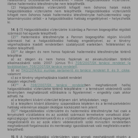
halállomány biztosításának kivételével – másik halgazdálkodási vízterületre,
illetve haltermelési létesítménybe nem telepíthetők.
(2)
Halgazdálkodási vízterületről kifogott nem őshonos halak másik
halgazdálkodási vízterületre nem telepíthetők. Halgazdálkodási vízterületről
kifogott nem őshonos halak haltermelési létesítménybe halhústermelési vagy
takarmányozási célból – a halgazdálkodási hatóság engedélyével – helyezhetők
ki.
14. §
(1)
Halgazdálkodási vízterületre kizárólag a Pannon biogeográfiai régióból
származó hal egyede telepíthető.
32
(2)
Haltermelési létesítménybe a Pannon biogeográfiai régión kívülről
származó hal a halgazdálkodási hatóság engedélyével, az e törvény
végrehajtására kiadott rendeletben szabályozott esetekben, feltételekkel és
módon telepíthető.
33
(3)
Az idegen és nem honos fajoknak haltermelési létesítménybe történő
telepítése
a)
az idegen és nem honos fajoknak az akvakultúrában történő
alkalmazásáról szóló, 2007. június 11-i
708/2007/EK tanácsi rendelet (a
továbbiakban: 708/2007/EK tanácsi rendelet)
,
b)
az
1143/2014/EU európai parlamenti és tanácsi rendelet 8. és 9. cikke
,
valamint
c)
az e törvény végrehajtására kiadott rendelet
alapján végezhető.
34
(4)
A
708/2007/EK tanácsi rendelet
ben meghatározott halfaj
halgazdálkodási vízterületre történő telepítésére – a természet védelméről szóló
törvényben meghatározott előírásokra is figyelemmel – engedély csak akkor
adható, ha
a)
a telepíteni kívánt vízterület teljesen zárt, lefolyástalan, vagy
b)
a telepíteni kívánt állomány szaporodásra képtelen és a természetvédelmi
hatóság véleménye alapján ökológiai kockázatot nem jelent.
35
(5)
Halgazdálkodási vízterületre és haltermelési létesítménybe hal csak a
tenyésztett víziállatokra és az azokból származó termékekre vonatkozó állat-
egészségügyi követelményekről és a víziállatokban előforduló egyes betegségek
megelőzéséről és az azok elleni védekezésről szóló miniszteri rendeletben
meghatározott forgalmazási és mentességi igazolásoknak való megfelelés esetén
telepíthető.
15. §
A halgazdálkodási vízterületen vagy annak meghatározott részén a