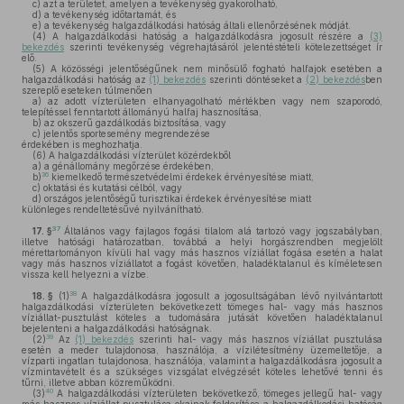
c)
azt a területet, amelyen a tevékenység gyakorolható,
d)
a tevékenység időtartamát, és
e)
a tevékenység halgazdálkodási hatóság általi ellenőrzésének módját.
(4)
A halgazdálkodási hatóság a halgazdálkodásra jogosult részére a
(3)
bekezdés
szerinti tevékenység végrehajtásáról jelentéstételi kötelezettséget ír
elő.
(5)
A közösségi jelentőségűnek nem minősülő fogható halfajok esetében a
halgazdálkodási hatóság az
(1) bekezdés
szerinti döntéseket a
(2) bekezdés
ben
szereplő eseteken túlmenően
a)
az adott vízterületen elhanyagolható mértékben vagy nem szaporodó,
telepítéssel fenntartott állományú halfaj hasznosítása,
b)
az okszerű gazdálkodás biztosítása, vagy
c)
jelentős sportesemény megrendezése
érdekében is meghozhatja.
(6)
A halgazdálkodási vízterület közérdekből
a)
a génállomány megőrzése érdekében,
36
b)
kiemelkedő természetvédelmi érdekek érvényesítése miatt,
c)
oktatási és kutatási célból, vagy
d)
országos jelentőségű turisztikai érdekek érvényesítése miatt
különleges rendeltetésűvé nyilvánítható.
37
17. §
Általános vagy fajlagos fogási tilalom alá tartozó vagy jogszabályban,
illetve hatósági határozatban, továbbá a helyi horgászrendben megjelölt
mérettartományon kívüli hal vagy más hasznos víziállat fogása esetén a halat
vagy más hasznos víziállatot a fogást követően, haladéktalanul és kíméletesen
vissza kell helyezni a vízbe.
38
18. §
(1)
A halgazdálkodásra jogosult a jogosultságában lévő nyilvántartott
halgazdálkodási vízterületen bekövetkezett tömeges hal- vagy más hasznos
víziállat-pusztulást köteles a tudomására jutását követően haladéktalanul
bejelenteni a halgazdálkodási hatóságnak.
39
(2)
Az
(1) bekezdés
szerinti hal- vagy más hasznos víziállat pusztulása
esetén a meder tulajdonosa, használója, a vízilétesítmény üzemeltetője, a
vízparti ingatlan tulajdonosa, használója, valamint a halgazdálkodásra jogosult a
vízmintavételt és a szükséges vizsgálat elvégzését köteles lehetővé tenni és
tűrni, illetve abban közreműködni.
40
(3)
A halgazdálkodási vízterületen bekövetkező, tömeges jellegű hal- vagy