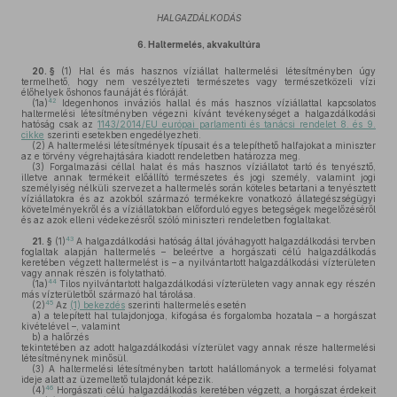
HALGAZDÁLKODÁS
6.
Haltermelés, akvakultúra
20. §
(1)
Hal és más hasznos víziállat haltermelési létesítményben úgy
termelhető, hogy nem veszélyezteti természetes vagy természetközeli vízi
élőhelyek őshonos faunáját és flóráját.
42
(1a)
Idegenhonos inváziós hallal és más hasznos víziállattal kapcsolatos
haltermelési létesítményben végezni kívánt tevékenységet a halgazdálkodási
hatóság csak az
1143/2014/EU európai parlamenti és tanácsi rendelet 8. és 9.
cikke
szerinti esetekben engedélyezheti.
(2)
A haltermelési létesítmények típusait és a telepíthető halfajokat a miniszter
az e törvény végrehajtására kiadott rendeletben határozza meg.
(3)
Forgalmazási céllal halat és más hasznos víziállatot tartó és tenyésztő,
illetve annak termékeit előállító természetes és jogi személy, valamint jogi
személyiség nélküli szervezet a haltermelés során köteles betartani a tenyésztett
víziállatokra és az azokból származó termékekre vonatkozó állategészségügyi
követelményekről és a víziállatokban előforduló egyes betegségek megelőzéséről
és az azok elleni védekezésről szóló miniszteri rendeletben foglaltakat.
43
21. §
(1)
A halgazdálkodási hatóság által jóváhagyott halgazdálkodási tervben
foglaltak alapján haltermelés – beleértve a horgászati célú halgazdálkodás
keretében végzett haltermelést is – a nyilvántartott halgazdálkodási vízterületen
vagy annak részén is folytatható.
44
(1a)
Tilos nyilvántartott halgazdálkodási vízterületen vagy annak egy részén
más vízterületből származó hal tárolása.
45
(2)
Az
(1) bekezdés
szerinti haltermelés esetén
a)
a telepített hal tulajdonjoga, kifogása és forgalomba hozatala – a horgászat
kivételével –, valamint
b)
a halőrzés
tekintetében az adott halgazdálkodási vízterület vagy annak része haltermelési
létesítménynek minősül.
(3)
A haltermelési létesítményben tartott halállományok a termelési folyamat
ideje alatt az üzemeltető tulajdonát képezik.
46
(4)
Horgászati célú halgazdálkodás keretében végzett, a horgászat érdekeit