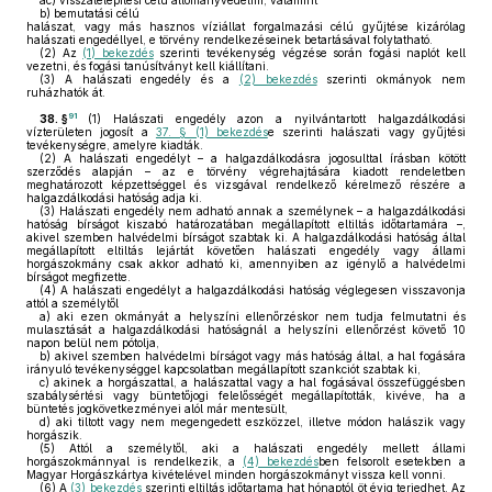
ac)
visszatelepítési célú állományvédelmi, valamint
b)
bemutatási célú
halászat, vagy más hasznos víziállat forgalmazási célú gyűjtése kizárólag
halászati engedéllyel, e törvény rendelkezéseinek betartásával folytatható.
(2)
Az
(1) bekezdés
szerinti tevékenység végzése során fogási naplót kell
vezetni, és fogási tanúsítványt kell kiállítani.
(3)
A halászati engedély és a
(2) bekezdés
szerinti okmányok nem
ruházhatók át.
91
38. §
(1)
Halászati engedély azon a nyilvántartott halgazdálkodási
vízterületen jogosít a
37. § (1) bekezdés
e szerinti halászati vagy gyűjtési
tevékenységre, amelyre kiadták.
(2)
A halászati engedélyt – a halgazdálkodásra jogosulttal írásban kötött
szerződés alapján – az e törvény végrehajtására kiadott rendeletben
meghatározott képzettséggel és vizsgával rendelkező kérelmező részére a
halgazdálkodási hatóság adja ki.
(3)
Halászati engedély nem adható annak a személynek – a halgazdálkodási
hatóság bírságot kiszabó határozatában megállapított eltiltás időtartamára –,
akivel szemben halvédelmi bírságot szabtak ki. A halgazdálkodási hatóság által
megállapított eltiltás lejártát követően halászati engedély vagy állami
horgászokmány csak akkor adható ki, amennyiben az igénylő a halvédelmi
bírságot megfizette.
(4)
A halászati engedélyt a halgazdálkodási hatóság véglegesen visszavonja
attól a személytől
a)
aki ezen okmányát a helyszíni ellenőrzéskor nem tudja felmutatni és
mulasztását a halgazdálkodási hatóságnál a helyszíni ellenőrzést követő 10
napon belül nem pótolja,
b)
akivel szemben halvédelmi bírságot vagy más hatóság által, a hal fogására
irányuló tevékenységgel kapcsolatban megállapított szankciót szabtak ki,
c)
akinek a horgászattal, a halászattal vagy a hal fogásával összefüggésben
szabálysértési vagy büntetőjogi felelősségét megállapították, kivéve, ha a
büntetés jogkövetkezményei alól már mentesült,
d)
aki tiltott vagy nem megengedett eszközzel, illetve módon halászik vagy
horgászik.
(5)
Attól a személytől, aki a halászati engedély mellett állami
horgászokmánnyal is rendelkezik, a
(4) bekezdés
ben felsorolt esetekben a
Magyar Horgászkártya kivételével minden horgászokmányt vissza kell vonni.
(6)
A
(3) bekezdés
szerinti eltiltás időtartama hat hónaptól öt évig terjedhet. Az