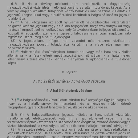
6. §
(1)
Ha e törvény másként nem rendelkezik, a Magyarország
halgazdálkodási vízterületein élő halállomány az állam tulajdonát képezi. Az e
törvény alapján az állam tulajdonát képző halak és más hasznos víziállatok a
jogszerű kifogásukkal vagy elhullásukkal kerülnek a halgazdálkodásra jogosult
tulajdonába.
24
(2)
A hal kifogására az adott nyilvántartott halgazdálkodási vízterületen
halgazdálkodásra jogosult vagy az általa feljogosított, horgászokmányokkal vagy
halászati engedéllyel rendelkező személy (a továbbiakban: feljogosított személy)
jogosult. A feljogosított személy a jogszerű kifogással és a fogási naplóban való
rögzítéssel szerzi meg a hal tulajdonjogát.
(3)
A jogosulatlanul kifogott hal, valamint más hasznos víziállat a
halgazdálkodásra jogosult tulajdonába kerül, ha a vízbe élve már nem
helyezhető vissza.
25
(4)
Haltermelési létesítményben termelt hal vagy más hasznos víziállat
állománya – a felek eltérő megállapodásának hiányában – a haltermelési
létesítmény üzemeltetőjének, ennek hiányában tulajdonosának a tulajdonát
képezi.
II. Fejezet
A HAL ÉS ÉLŐHELYÉNEK ÁLTALÁNOS VÉDELME
4.
A hal élőhelyének védelme
26
7. §
A halgazdálkodási vízterületen minden tevékenységet úgy kell végezni,
hogy az a halállományok fennmaradását és természetes módon történő
megújulását, gyarapodását lehetővé tegye, illetve ne akadályozza.
8. §
(1)
A halgazdálkodásra jogosult köteles a hasznosított vízterület
halállományát, életközösségét, valamint a hal élőhelyét védeni, a hal
természetes táplálékszerzését és szaporodását elősegíteni, továbbá áradás vagy a
víztest kiszáradásának veszélye esetén az őshonos halfajok mentését elvégezni.
(2)
A veszélyeztetett őshonos halállományok mentése a halgazdálkodásra
jogosult kötelezettsége. Ha az adott vízterületen nincs halgazdálkodásra jogosult,
a halállomány mentését – az e törvény végrehajtására kiadott rendeletben