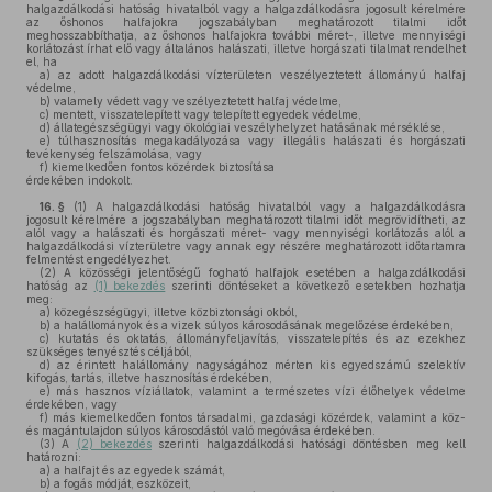
halgazdálkodási hatóság hivatalból vagy a halgazdálkodásra jogosult kérelmére
az őshonos halfajokra jogszabályban meghatározott tilalmi időt
meghosszabbíthatja, az őshonos halfajokra további méret-, illetve mennyiségi
korlátozást írhat elő vagy általános halászati, illetve horgászati tilalmat rendelhet
el, ha
a)
az adott halgazdálkodási vízterületen veszélyeztetett állományú halfaj
védelme,
b)
valamely védett vagy veszélyeztetett halfaj védelme,
c)
mentett, visszatelepített vagy telepített egyedek védelme,
d)
állategészségügyi vagy ökológiai veszélyhelyzet hatásának mérséklése,
e)
túlhasznosítás megakadályozása vagy illegális halászati és horgászati
tevékenység felszámolása, vagy
f)
kiemelkedően fontos közérdek biztosítása
érdekében indokolt.
16. §
(1)
A halgazdálkodási hatóság hivatalból vagy a halgazdálkodásra
jogosult kérelmére a jogszabályban meghatározott tilalmi időt megrövidítheti, az
alól vagy a halászati és horgászati méret- vagy mennyiségi korlátozás alól a
halgazdálkodási vízterületre vagy annak egy részére meghatározott időtartamra
felmentést engedélyezhet.
(2)
A közösségi jelentőségű fogható halfajok esetében a halgazdálkodási
hatóság az
(1) bekezdés
szerinti döntéseket a következő esetekben hozhatja
meg:
a)
közegészségügyi, illetve közbiztonsági okból,
b)
a halállományok és a vizek súlyos károsodásának megelőzése érdekében,
c)
kutatás és oktatás, állományfeljavítás, visszatelepítés és az ezekhez
szükséges tenyésztés céljából,
d)
az érintett halállomány nagyságához mérten kis egyedszámú szelektív
kifogás, tartás, illetve hasznosítás érdekében,
e)
más hasznos víziállatok, valamint a természetes vízi élőhelyek védelme
érdekében, vagy
f)
más kiemelkedően fontos társadalmi, gazdasági közérdek, valamint a köz-
és magántulajdon súlyos károsodástól való megóvása érdekében.
(3)
A
(2) bekezdés
szerinti halgazdálkodási hatósági döntésben meg kell
határozni:
a)
a halfajt és az egyedek számát,
b)
a fogás módját, eszközeit,