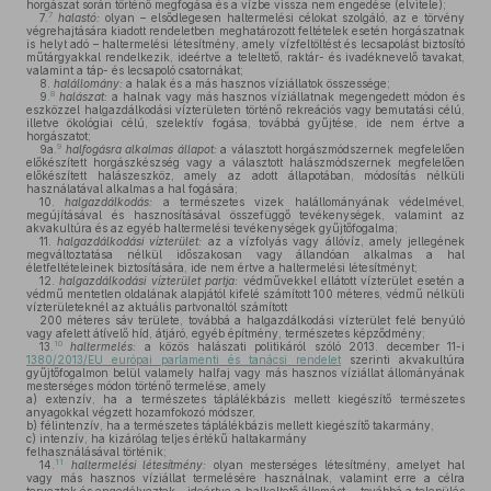
horgászat során történő megfogása és a vízbe vissza nem engedése (elvitele);
7
7.
halastó:
olyan – elsődlegesen haltermelési célokat szolgáló, az e törvény
végrehajtására kiadott rendeletben meghatározott feltételek esetén horgászatnak
is helyt adó – haltermelési létesítmény, amely vízfeltöltést és lecsapolást biztosító
műtárgyakkal rendelkezik, ideértve a teleltető, raktár- és ivadéknevelő tavakat,
valamint a táp- és lecsapoló csatornákat;
8.
halállomány:
a halak és a más hasznos víziállatok összessége;
8
9.
halászat:
a halnak vagy más hasznos víziállatnak megengedett módon és
eszközzel halgazdálkodási vízterületen történő rekreációs vagy bemutatási célú,
illetve ökológiai célú, szelektív fogása, továbbá gyűjtése, ide nem értve a
horgászatot;
9
9a.
halfogásra alkalmas állapot:
a választott horgászmódszernek megfelelően
előkészített horgászkészség vagy a választott halászmódszernek megfelelően
előkészített halászeszköz, amely az adott állapotában, módosítás nélküli
használatával alkalmas a hal fogására;
10.
halgazdálkodás:
a természetes vizek halállományának védelmével,
megújításával és hasznosításával összefüggő tevékenységek, valamint az
akvakultúra és az egyéb haltermelési tevékenységek gyűjtőfogalma;
11.
halgazdálkodási vízterület:
az a vízfolyás vagy állóvíz, amely jellegének
megváltoztatása nélkül időszakosan vagy állandóan alkalmas a hal
életfeltételeinek biztosítására, ide nem értve a haltermelési létesítményt;
12.
halgazdálkodási vízterület partja:
védművekkel ellátott vízterület esetén a
védmű mentetlen oldalának alapjától kifelé számított 100 méteres, védmű nélküli
vízterületeknél az aktuális partvonaltól számított
200 méteres sáv területe, továbbá a halgazdálkodási vízterület felé benyúló
vagy afelett átívelő híd, átjáró, egyéb építmény, természetes képződmény;
10
13.
haltermelés:
a közös halászati politikáról szóló 2013. december 11-i
1380/2013/EU európai parlamenti és tanácsi rendelet
szerinti akvakultúra
gyűjtőfogalmon belül valamely halfaj vagy más hasznos víziállat állományának
mesterséges módon történő termelése, amely
a)
extenzív, ha a természetes táplálékbázis mellett kiegészítő természetes
anyagokkal végzett hozamfokozó módszer,
b)
félintenzív, ha a természetes táplálékbázis mellett kiegészítő takarmány,
c)
intenzív, ha kizárólag teljes értékű haltakarmány
felhasználásával történik;
11
14.
haltermelési létesítmény:
olyan mesterséges létesítmény, amelyet hal
vagy más hasznos víziállat termelésére használnak, valamint erre a célra