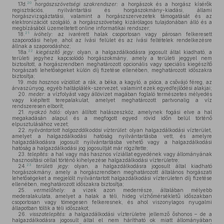
20
17d.
horgászszövetségi szakrendszer:
a horgászok és a horgász kísérők
regisztrációs, nyilvántartási és horgászokmány-kiadási, állami
horgászvizsgáztatási, valamint a horgászszervezetek támogatását és az
elektronizációt szolgáló, a horgászszövetség kizárólagos tulajdonában álló és a
megbízásából üzemeltetett online informatikai rendszer;
21
18.
ívóhely:
az ivarérett halak csoportosan vagy párosan felkeresett
szaporodási helye, ahol az ívási felület és az ívási feltételek rendelkezésre
állnak a szaporodáshoz;
22
18a.
kiegészítő jegy:
olyan, a halgazdálkodásra jogosult által kiadható, a
területi jegyhez kapcsolódó horgászokmány, amely a területi jeggyel nem
biztosított, a horgászrendben meghatározott opcionális vagy speciális kiegészítő
horgászati lehetőségeket külön díj fizetése ellenében, meghatározott időszakra
biztosítja;
19.
más hasznos víziállat:
a rák, a béka, a kagyló, a pióca, a csővájó féreg, az
árvaszúnyog, egyéb haltáplálék-szervezet, valamint ezek egyedfejlődési alakjai;
20.
meder:
a vízfolyást vagy állóvizet magában foglaló természetes mélyedés
vagy kiépített terepalakulat, amelyet meghatározott partvonalig a víz
rendszeresen elborít;
21.
nyakzó háló:
olyan állított halászeszköz, amelynek fogási elve a hal
megakadásán alapul és a megfogott egyed rövid időn belül történő
elpusztulásához vezet;
22.
nyilvántartott halgazdálkodási vízterület:
olyan halgazdálkodási vízterület,
amelyet a halgazdálkodási hatóság nyilvántartásba vett, és amelyre
halgazdálkodásra jogosult nyilvántartásba vehető vagy a halgazdálkodási
hatóság a halgazdálkodási jog jogosultját már rögzítette;
23.
telepítés:
a hal vagy más hasznos víziállat egyedének vagy állományának
hasznosítási céllal történő kihelyezése halgazdálkodási vízterületre;
23
24.
területi jegy:
olyan, a halgazdálkodásra jogosult által kiadható
horgászokmány, amely a horgászrendben meghatározott általános horgászati
lehetőségeket a megjelölt nyilvántartott halgazdálkodási vízterületen díj fizetése
ellenében, meghatározott időszakra biztosítja;
25.
vermelőhely:
a vizek azon mederrésze, általában mélyebb
mederalakulata, amelyet a halak a téli, hideg vízhőmérsékletű időszakban
csoportosan vagy tömegesen felkeresnek, és ahol viszonylagos nyugalmi
állapotban töltik a téli időszakot;
26.
visszatelepítés:
a halgazdálkodási vízterületre jellemző őshonos – de a
halgazdálkodásra jogosult által el nem hárítható ok miatt állományában