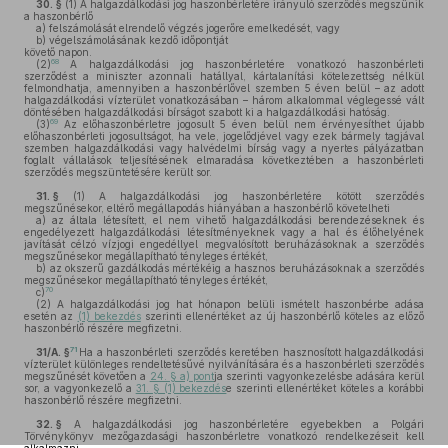
30. §
(1)
A halgazdálkodási jog haszonbérletére irányuló szerződés megszűnik
a haszonbérlő
a)
felszámolását elrendelő végzés jogerőre emelkedését, vagy
b)
végelszámolásának kezdő időpontját
követő napon.
68
(2)
A halgazdálkodási jog haszonbérletére vonatkozó haszonbérleti
szerződést a miniszter azonnali hatállyal, kártalanítási kötelezettség nélkül
felmondhatja, amennyiben a haszonbérlővel szemben 5 éven belül – az adott
halgazdálkodási vízterület vonatkozásában – három alkalommal véglegessé vált
döntésében halgazdálkodási bírságot szabott ki a halgazdálkodási hatóság.
69
(3)
Az előhaszonbérletre jogosult 5 éven belül nem érvényesíthet újabb
előhaszonbérleti jogosultságot, ha vele, jogelődjével vagy ezek bármely tagjával
szemben halgazdálkodási vagy halvédelmi bírság vagy a nyertes pályázatban
foglalt vállalások teljesítésének elmaradása következtében a haszonbérleti
szerződés megszüntetésére került sor.
31. §
(1)
A halgazdálkodási jog haszonbérletére kötött szerződés
megszűnésekor, eltérő megállapodás hiányában a haszonbérlő követelheti
a)
az általa létesített, el nem vihető halgazdálkodási berendezéseknek és
engedélyezett halgazdálkodási létesítményeknek vagy a hal és élőhelyének
javítását célzó vízjogi engedéllyel megvalósított beruházásoknak a szerződés
megszűnésekor megállapítható tényleges értékét,
b)
az okszerű gazdálkodás mértékéig a hasznos beruházásoknak a szerződés
megszűnésekor megállapítható tényleges értékét,
70
c)
(2)
A halgazdálkodási jog hat hónapon belüli ismételt haszonbérbe adása
esetén az
(1) bekezdés
szerinti ellenértéket az új haszonbérlő köteles az előző
haszonbérlő részére megfizetni.
71
31/A. §
Ha a haszonbérleti szerződés keretében hasznosított halgazdálkodási
vízterület különleges rendeltetésűvé nyilvánítására és a haszonbérleti szerződés
megszűnését követően a
24. § a) pont
ja szerinti vagyonkezelésbe adására kerül
sor, a vagyonkezelő a
31. § (1) bekezdés
e szerinti ellenértéket köteles a korábbi
haszonbérlő részére megfizetni.
32. §
A halgazdálkodási jog haszonbérletére egyebekben a Polgári
Törvénykönyv mezőgazdasági haszonbérletre vonatkozó rendelkezéseit kell