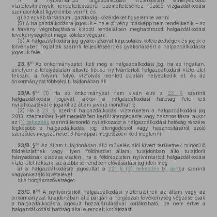
f)
a nyilvántartott halgazdálkodási vízterületen elhelyezkedő
vízilétesítmények rendeltetésszerű üzemeltetéséhez fűződő vízgazdálkodási
szempontokat figyelembe venni, és
g)
az egyéb társadalmi, gazdasági közérdeket figyelembe venni.
(5)
A halgazdálkodásra jogosult – ha e törvény másképp nem rendelkezik – az
e törvény végrehajtására kiadott rendeletben meghatározott halgazdálkodási
tevékenységeket maga köteles végezni.
(6)
A halgazdálkodási jog gyakorlásával kapcsolatos kötelezettségek és jogok e
törvényben foglaltak szerinti teljesítéséért és gyakorlásáért a halgazdálkodásra
jogosult felel.
51
23. §
Az önkormányzatot illeti meg a halgazdálkodási jog, ha az ingatlan,
amelyen a lefolyástalan állóvíz típusú nyilvántartott halgazdálkodási vízterület
fekszik, a folyam, folyó, vízfolyás mentett oldalán helyezkedik el, és az
önkormányzat többségi tulajdonában áll.
52
23/A. §
(1)
Ha az önkormányzat nem kíván élni a
23. §
szerinti
halgazdálkodási jogával, akkor a halgazdálkodási hatóság felé tett
nyilatkozatával e jogáról az állam javára mondhat le.
(2)
Ha a
23. §
szerinti halgazdálkodási vízterületen a halgazdálkodási jog
2013. szeptember 1-jét megelőzően került átengedésre vagy hasznosításra, akkor
az
(1) bekezdés
szerinti lemondó nyilatkozatot a halgazdálkodási hatóság részére
legkésőbb a halgazdálkodási jog átengedésről vagy hasznosításáról szóló
szerződés megszűnését 3 hónappal megelőzően kell megtenni.
53
23/B. §
Az állam tulajdonában álló művelés alól kivett területnek minősülő
földrészletnek vagy ilyen földrészlet állami tulajdonban álló tulajdoni
hányadának eladása esetén, ha a földrészleten nyilvántartott halgazdálkodási
vízterület fekszik, az alábbi sorrendben elővásárlási jog illeti meg
a)
a halgazdálkodásra jogosultat a
22. § (3) bekezdés b) pont
ja szerinti
vagyonkezelő kivételével;
b)
a horgászszövetséget.
54
23/C. §
A nyilvántartott halgazdálkodási vízterületnek az állam vagy az
önkormányzat tulajdonában álló partján a horgászati tevékenység végzése csak
a halgazdálkodásra jogosult hozzájárulásával korlátozható, ide nem értve a
halgazdálkodási hatóság által elrendelt korlátozást.