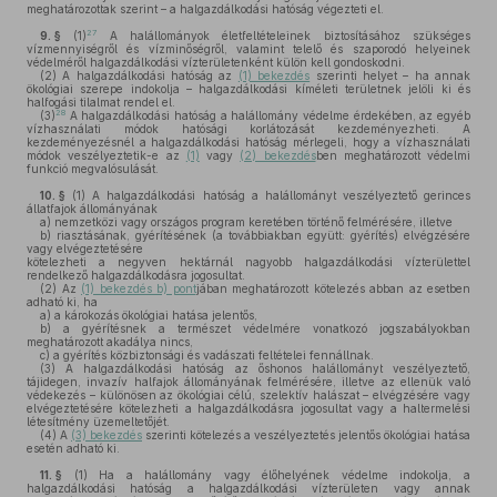
meghatározottak szerint – a halgazdálkodási hatóság végezteti el.
27
9. §
(1)
A halállományok életfeltételeinek biztosításához szükséges
vízmennyiségről és vízminőségről, valamint telelő és szaporodó helyeinek
védelméről halgazdálkodási vízterületenként külön kell gondoskodni.
(2)
A halgazdálkodási hatóság az
(1) bekezdés
szerinti helyet – ha annak
ökológiai szerepe indokolja – halgazdálkodási kíméleti területnek jelöli ki és
halfogási tilalmat rendel el.
28
(3)
A halgazdálkodási hatóság a halállomány védelme érdekében, az egyéb
vízhasználati módok hatósági korlátozását kezdeményezheti. A
kezdeményezésnél a halgazdálkodási hatóság mérlegeli, hogy a vízhasználati
módok veszélyeztetik-e az
(1)
vagy
(2) bekezdés
ben meghatározott védelmi
funkció megvalósulását.
10. §
(1)
A halgazdálkodási hatóság a halállományt veszélyeztető gerinces
állatfajok állományának
a)
nemzetközi vagy országos program keretében történő felmérésére, illetve
b)
riasztásának, gyérítésének (a továbbiakban együtt: gyérítés) elvégzésére
vagy elvégeztetésére
kötelezheti a negyven hektárnál nagyobb halgazdálkodási vízterülettel
rendelkező halgazdálkodásra jogosultat.
(2)
Az
(1) bekezdés b) pont
jában meghatározott kötelezés abban az esetben
adható ki, ha
a)
a károkozás ökológiai hatása jelentős,
b)
a gyérítésnek a természet védelmére vonatkozó jogszabályokban
meghatározott akadálya nincs,
c)
a gyérítés közbiztonsági és vadászati feltételei fennállnak.
(3)
A halgazdálkodási hatóság az őshonos halállományt veszélyeztető,
tájidegen, invazív halfajok állományának felmérésére, illetve az ellenük való
védekezés – különösen az ökológiai célú, szelektív halászat – elvégzésére vagy
elvégeztetésére kötelezheti a halgazdálkodásra jogosultat vagy a haltermelési
létesítmény üzemeltetőjét.
(4)
A
(3) bekezdés
szerinti kötelezés a veszélyeztetés jelentős ökológiai hatása
esetén adható ki.
11. §
(1)
Ha a halállomány vagy élőhelyének védelme indokolja, a
halgazdálkodási hatóság a halgazdálkodási vízterületen vagy annak