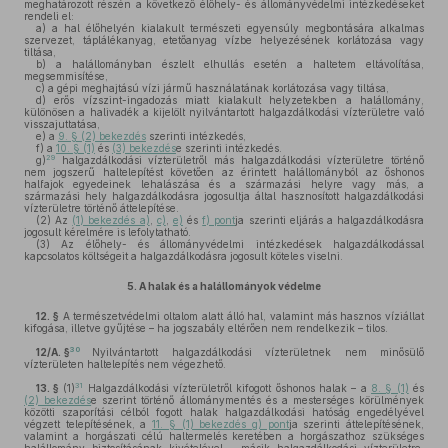
meghatározott részén a következő élőhely- és állományvédelmi intézkedéseket
rendeli el:
a)
a hal élőhelyén kialakult természeti egyensúly megbontására alkalmas
szervezet, táplálékanyag, etetőanyag vízbe helyezésének korlátozása vagy
tiltása,
b)
a halállományban észlelt elhullás esetén a haltetem eltávolítása,
megsemmisítése,
c)
a gépi meghajtású vízi jármű használatának korlátozása vagy tiltása,
d)
erős vízszint-ingadozás miatt kialakult helyzetekben a halállomány,
különösen a halivadék a kijelölt nyilvántartott halgazdálkodási vízterületre való
visszajuttatása,
e)
a
9. § (2) bekezdés
szerinti intézkedés,
f)
a
10. § (1)
és
(3) bekezdés
e szerinti intézkedés.
29
g)
halgazdálkodási vízterületről más halgazdálkodási vízterületre történő
nem jogszerű haltelepítést követően az érintett halállományból az őshonos
halfajok egyedeinek lehalászása és a származási helyre vagy más, a
származási hely halgazdálkodásra jogosultja által hasznosított halgazdálkodási
vízterületre történő áttelepítése.
(2)
Az
(1) bekezdés a)
,
c)
,
e)
és
f) pont
ja szerinti eljárás a halgazdálkodásra
jogosult kérelmére is lefolytatható.
(3)
Az élőhely- és állományvédelmi intézkedések halgazdálkodással
kapcsolatos költségeit a halgazdálkodásra jogosult köteles viselni.
5.
A halak és a halállományok védelme
12. §
A természetvédelmi oltalom alatt álló hal, valamint más hasznos víziállat
kifogása, illetve gyűjtése – ha jogszabály eltérően nem rendelkezik – tilos.
30
12/A. §
Nyilvántartott halgazdálkodási vízterületnek nem minősülő
vízterületen haltelepítés nem végezhető.
31
13. §
(1)
Halgazdálkodási vízterületről kifogott őshonos halak – a
8. § (1)
és
(2) bekezdés
e szerint történő állománymentés és a mesterséges körülmények
közötti szaporítási célból fogott halak halgazdálkodási hatóság engedélyével
végzett telepítésének, a
11. § (1) bekezdés g) pont
ja szerinti áttelepítésének,
valamint a horgászati célú haltermelés keretében a horgászathoz szükséges