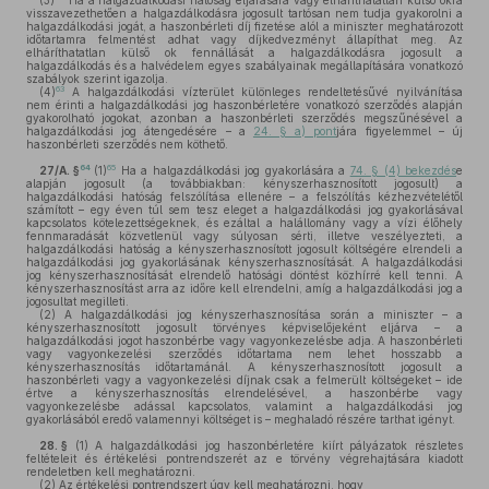
(3)
Ha a halgazdálkodási hatóság eljárására vagy elháríthatatlan külső okra
visszavezethetően a halgazdálkodásra jogosult tartósan nem tudja gyakorolni a
halgazdálkodási jogát, a haszonbérleti díj fizetése alól a miniszter meghatározott
időtartamra felmentést adhat vagy díjkedvezményt állapíthat meg. Az
elháríthatatlan külső ok fennállását a halgazdálkodásra jogosult a
halgazdálkodás és a halvédelem egyes szabályainak megállapítására vonatkozó
szabályok szerint igazolja.
63
(4)
A halgazdálkodási vízterület különleges rendeltetésűvé nyilvánítása
nem érinti a halgazdálkodási jog haszonbérletére vonatkozó szerződés alapján
gyakorolható jogokat, azonban a haszonbérleti szerződés megszűnésével a
halgazdálkodási jog átengedésére – a
24. § a) pont
jára figyelemmel – új
haszonbérleti szerződés nem köthető.
64
65
27/A. §
(1)
Ha a halgazdálkodási jog gyakorlására a
74. § (4) bekezdés
e
alapján jogosult (a továbbiakban: kényszerhasznosított jogosult) a
halgazdálkodási hatóság felszólítása ellenére – a felszólítás kézhezvételétől
számított – egy éven túl sem tesz eleget a halgazdálkodási jog gyakorlásával
kapcsolatos kötelezettségeknek, és ezáltal a halállomány vagy a vízi élőhely
fennmaradását közvetlenül vagy súlyosan sérti, illetve veszélyezteti, a
halgazdálkodási hatóság a kényszerhasznosított jogosult költségére elrendeli a
halgazdálkodási jog gyakorlásának kényszerhasznosítását. A halgazdálkodási
jog kényszerhasznosítását elrendelő hatósági döntést közhírré kell tenni. A
kényszerhasznosítást arra az időre kell elrendelni, amíg a halgazdálkodási jog a
jogosultat megilleti.
(2)
A halgazdálkodási jog kényszerhasznosítása során a miniszter – a
kényszerhasznosított jogosult törvényes képviselőjeként eljárva – a
halgazdálkodási jogot haszonbérbe vagy vagyonkezelésbe adja. A haszonbérleti
vagy vagyonkezelési szerződés időtartama nem lehet hosszabb a
kényszerhasznosítás időtartamánál. A kényszerhasznosított jogosult a
haszonbérleti vagy a vagyonkezelési díjnak csak a felmerült költségeket – ide
értve a kényszerhasznosítás elrendelésével, a haszonbérbe vagy
vagyonkezelésbe adással kapcsolatos, valamint a halgazdálkodási jog
gyakorlásából eredő valamennyi költséget is – meghaladó részére tarthat igényt.
28. §
(1)
A halgazdálkodási jog haszonbérletére kiírt pályázatok részletes
feltételeit és értékelési pontrendszerét az e törvény végrehajtására kiadott
rendeletben kell meghatározni.
(2)
Az értékelési pontrendszert úgy kell meghatározni, hogy