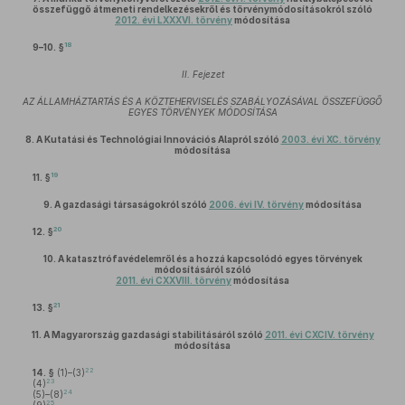
összefüggő átmeneti rendelkezésekről és törvénymódosításokról szóló
2012. évi LXXXVI. törvény
módosítása
18
9–10. §
II. Fejezet
AZ ÁLLAMHÁZTARTÁS ÉS A KÖZTEHERVISELÉS SZABÁLYOZÁSÁVAL ÖSSZEFÜGGŐ
EGYES TÖRVÉNYEK MÓDOSÍTÁSA
8.
A Kutatási és Technológiai Innovációs Alapról szóló
2003. évi XC. törvény
módosítása
19
11. §
9.
A gazdasági társaságokról szóló
2006. évi IV. törvény
módosítása
20
12. §
10.
A katasztrófavédelemről és a hozzá kapcsolódó egyes törvények
módosításáról szóló
2011. évi CXXVIII. törvény
módosítása
21
13. §
11.
A Magyarország gazdasági stabilitásáról szóló
2011. évi CXCIV. törvény
módosítása
22
14. §
(1)–(3)
23
(4)
24
(5)–(8)
25