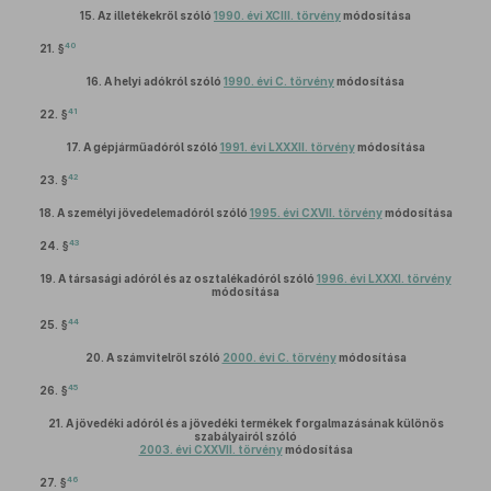
15.
Az illetékekről szóló
1990. évi XCIII. törvény
módosítása
40
21. §
16.
A helyi adókról szóló
1990. évi C. törvény
módosítása
41
22. §
17.
A gépjárműadóról szóló
1991. évi LXXXII. törvény
módosítása
42
23. §
18.
A személyi jövedelemadóról szóló
1995. évi CXVII. törvény
módosítása
43
24. §
19.
A társasági adóról és az osztalékadóról szóló
1996. évi LXXXI. törvény
módosítása
44
25. §
20.
A számvitelről szóló
2000. évi C. törvény
módosítása
45
26. §
21.
A jövedéki adóról és a jövedéki termékek forgalmazásának különös
szabályairól szóló
2003. évi CXXVII. törvény
módosítása
46
27. §