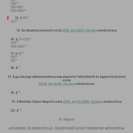
(9)
26
(10)
27
(11)–(15)
28
(16)–(18)
29
15. §
(1)
30
(2)
12.
Az államháztartásról szóló
2011. évi CXCV. törvény
módosítása
31
16. §
(1)–(12)
32
(13)
33
(14)–(25)
34
17. §
(1)
35
(2)
36
(3)
37
18. §
13.
A gazdasági reklámtevékenység alapvető feltételeiről és egyes korlátairól
szóló
2008. évi XLVIII. törvény
módosítása
38
19. §
14.
A Bethlen Gábor Alapról szóló
2010. évi CLXXXII. törvény
módosítása
39
20. §
III. Fejezet
ADÓZÁSSAL ÉS SZÁMVITELLEL ÖSSZEFÜGGŐ EGYES TÖRVÉNYEK MÓDOSÍTÁSA