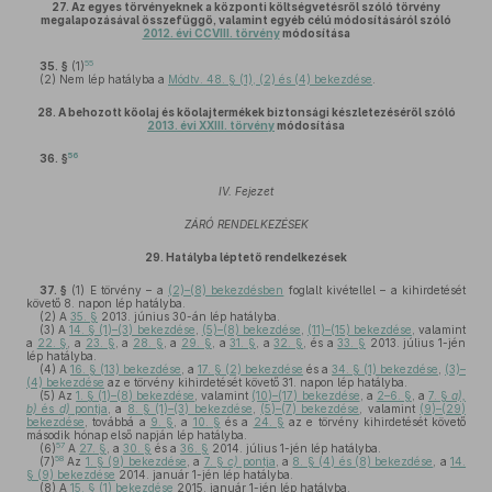
27.
Az egyes törvényeknek a központi költségvetésről szóló törvény
megalapozásával összefüggő, valamint egyéb célú módosításáról szóló
2012. évi CCVIII. törvény
módosítása
55
35. §
(1)
(2)
Nem lép hatályba a
Módtv. 48. § (1), (2) és (4) bekezdése
.
28.
A behozott kőolaj és kőolajtermékek biztonsági készletezéséről szóló
2013. évi XXIII. törvény
módosítása
56
36. §
IV. Fejezet
ZÁRÓ RENDELKEZÉSEK
29.
Hatályba léptető rendelkezések
37. §
(1)
E törvény – a
(2)–(8) bekezdésben
foglalt kivétellel – a kihirdetését
követő 8. napon lép hatályba.
(2)
A
35. §
2013. június 30-án lép hatályba.
(3)
A
14. § (1)–(3) bekezdése
,
(5)–(8) bekezdése
,
(11)–(15) bekezdése
, valamint
a
22. §
, a
23. §
, a
28. §
, a
29. §
, a
31. §
, a
32. §
, és a
33. §
2013. július 1-jén
lép hatályba.
(4)
A
16. § (13) bekezdése
, a
17. § (2) bekezdése
és a
34. § (1) bekezdése
,
(3)–
(4) bekezdése
az e törvény kihirdetését követő 31. napon lép hatályba.
(5)
Az
1. § (1)–(8) bekezdése
, valamint
(10)–(17) bekezdése
, a
2–6. §
, a
7. §
a),
b)
és
d)
pontja
, a
8. § (1)–(3) bekezdése
,
(5)–(7) bekezdése
, valamint
(9)–(29)
bekezdése
, továbbá a
9. §
, a
10. §
és a
24. §
az e törvény kihirdetését követő
második hónap első napján lép hatályba.
57
(6)
A
27. §
, a
30. §
és a
36. §
2014. július 1-jén lép hatályba.
58
(7)
Az
1. § (9) bekezdése
, a
7. §
c)
pontja
, a
8. § (4) és (8) bekezdése
, a
14.
§ (9) bekezdése
2014. január 1-jén lép hatályba.
(8)
A
15. § (1) bekezdése
2015. január 1-jén lép hatályba.