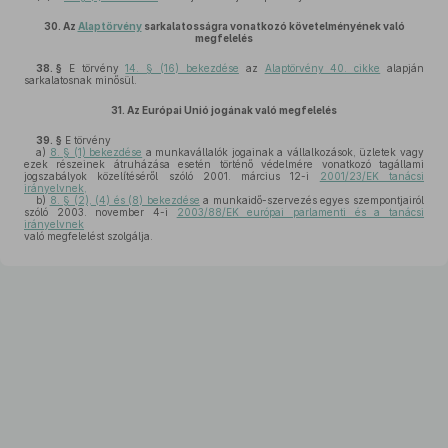
30.
Az
Alaptörvény
sarkalatosságra vonatkozó követelményének való
megfelelés
38. §
E törvény
14. § (16) bekezdése
az
Alaptörvény 40. cikke
alapján
sarkalatosnak minősül.
31.
Az Európai Unió jogának való megfelelés
39. §
E törvény
a)
8. § (1) bekezdése
a munkavállalók jogainak a vállalkozások, üzletek vagy
ezek részeinek átruházása esetén történő védelmére vonatkozó tagállami
jogszabályok közelítéséről szóló 2001. március 12-i
2001/23/EK tanácsi
irányelvnek,
b)
8. § (2), (4) és (8) bekezdése
a munkaidő-szervezés egyes szempontjairól
szóló 2003. november 4-i
2003/88/EK európai parlamenti és a tanácsi
irányelvnek
való megfelelést szolgálja.