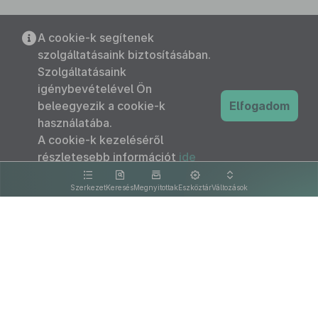
A cookie-k segítenek
szolgáltatásaink biztosításában.
Szolgáltatásaink
igénybevételével Ön
beleegyezik a cookie-k
Elfogadom
használatába.
A cookie-k kezeléséről
részletesebb információt
ide
kattintva olvashat.
Szerkezet
Keresés
Megnyitottak
Eszköztár
Változások