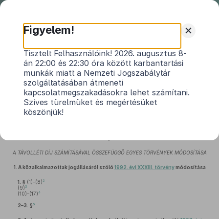
Nemzeti
Jogszabálytár
+
Figyelem!
2013. évi CIII. törvény
Tisztelt Felhasználóink! 2026. augusztus 8-
án 22:00 és 22:30 óra között karbantartási
egyes törvényeknek a távolléti díj számításával
munkák miatt a Nemzeti Jogszabálytár
és a közpénzek szabályozásával összefüggő
szolgáltatásában átmeneti
1
módosításáról
kapcsolatmegszakadásokra lehet számítani.
Szíves türelmüket és megértésüket
Hatályos: 2015. 01. 02. – 2016. 06. 30.
köszönjük!
I. Fejezet
A TÁVOLLÉTI DÍJ SZÁMÍTÁSÁVAL ÖSSZEFÜGGŐ EGYES TÖRVÉNYEK MÓDOSÍTÁSA
1.
A közalkalmazottak jogállásáról szóló
1992. évi XXXIII. törvény
módosítása
2
1. §
(1)–(8)
3
(9)
4
(10)–(17)
5
2–3. §