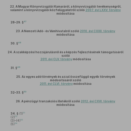
22.
A Magyar Könyvvizsgálói Kamaráról, a könyvvizsgálói tevékenységről,
valamint a könyvvizsgálói közfelügyeletről szóló
2007. évi LXXV. törvény
módosítása
47
28–29. §
23.
A Nemzeti Adó- és Vámhivatalról szóló
2010. évi CXXII. törvény
módosítása
48
30. §
24.
A szakképzési hozzájárulásról és a képzés fejlesztésének támogatásáról
szóló
2011. évi CLV. törvény
módosítása
49
31. §
25.
Az egyes adótörvények és azzal összefüggő egyéb törvények
módosításáról szóló
2011. évi CLVI. törvény
módosítása
50
32–33. §
26.
A pénzügyi tranzakciós illetékről szóló
2012. évi CXVI. törvény
módosítása
51
34. §
(1)
52
(2)
53
(3)–(4)
54
(5)