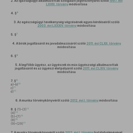
2.
Az igazságügyi alkalmazottak szolgálati jogviszonyáról szóló
1997. évi
LXVIII. törvény
módosítása
6
4. §
3.
Az egészségügyi tevékenység végzésének egyes kérdéseiről szóló
2003. évi LXXXIV. törvény
módosítása
7
5. §
4.
A bírák jogállásáról és javadalmazásáról szóló
2011. évi CLXII. törvény
módosítása
8
6. §
5.
A legfőbb ügyész, az ügyészek és más ügyészségi alkalmazottak
jogállásáról és az ügyészi életpályáról szóló
2011. évi CLXIV. törvény
módosítása
9
7. §
10
a)–b)
11
c)
12
d)
6.
A munka törvénykönyvéről szóló
2012. évi I. törvény
módosítása
13
8. §
(1)–(3)
14
(4)
15
(5)–(7)
16
(8)
17
(9)–(29)
7.
A munka törvénykönyvéről szóló
2012. évi I. törvény
hatálybalépésével