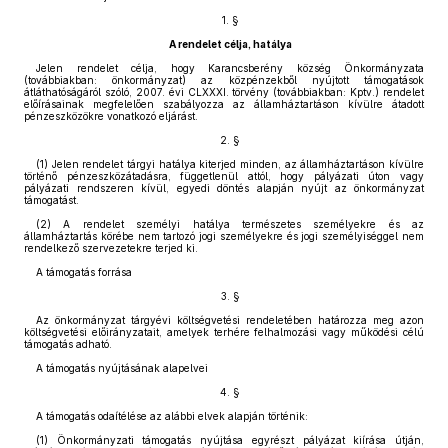
1. §
A rendelet célja, hatálya
Jelen rendelet célja, hogy Karancsberény község Önkormányzata
(továbbiakban: önkormányzat) az közpénzekből nyújtott támogatások
átláthatóságáról szóló, 2007. évi CLXXXI. törvény (továbbiakban: Kptv.) rendelet
előírásainak megfelelően szabályozza az államháztartáson kívülre átadott
pénzeszközökre vonatkozó eljárást.
2. §
(1) Jelen rendelet tárgyi hatálya kiterjed minden, az államháztartáson kívülre
történő pénzeszközátadásra, függetlenül attól, hogy pályázati úton vagy
pályázati rendszeren kívül, egyedi döntés alapján nyújt az önkormányzat
támogatást.
(2) A rendelet személyi hatálya természetes személyekre és az
államháztartás körébe nem tartozó jogi személyekre és jogi személyiséggel nem
rendelkező szervezetekre terjed ki.
A támogatás forrása
3. §
Az önkormányzat tárgyévi költségvetési rendeletében határozza meg azon
költségvetési előirányzatait, amelyek terhére felhalmozási vagy működési célú
támogatás adható.
A támogatás nyújtásának alapelvei
4. §
A támogatás odaítélése az alábbi elvek alapján történik:
(1) Önkormányzati támogatás nyújtása egyrészt pályázat kiírása útján,