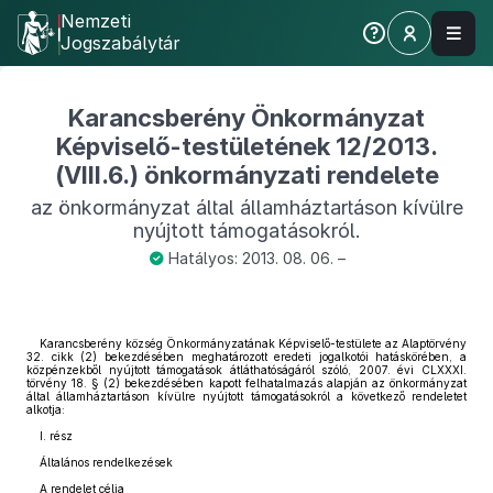
Nemzeti
Jogszabálytár
Karancsberény Önkormányzat
Képviselő-testületének 12/2013.
(VIII.6.) önkormányzati rendelete
az önkormányzat által államháztartáson kívülre
nyújtott támogatásokról.
Hatályos: 2013. 08. 06. –
Karancsberény község Önkormányzatának Képviselő-testülete az Alaptörvény
32. cikk (2) bekezdésében meghatározott eredeti jogalkotói hatáskörében, a
közpénzekből nyújtott támogatások átláthatóságáról szóló, 2007. évi CLXXXI.
törvény 18. § (2) bekezdésében kapott felhatalmazás alapján az önkormányzat
által államháztartáson kívülre nyújtott támogatásokról a következő rendeletet
alkotja:
I. rész
Általános rendelkezések
A rendelet célja