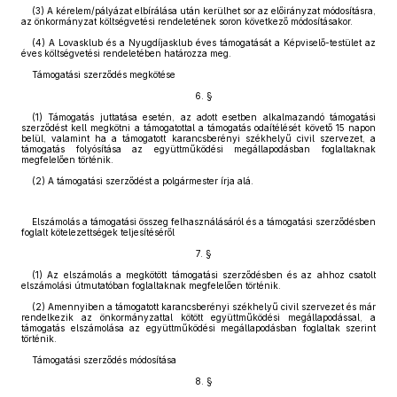
(3) A kérelem/pályázat elbírálása után kerülhet sor az előirányzat módosításra,
az önkormányzat költségvetési rendeletének soron következő módosításakor.
(4) A Lovasklub és a Nyugdíjasklub éves támogatását a Képviselő-testület az
éves költségvetési rendeletében határozza meg.
Támogatási szerződés megkötése
6. §
(1) Támogatás juttatása esetén, az adott esetben alkalmazandó támogatási
szerződést kell megkötni a támogatottal a támogatás odaítélését követő 15 napon
belül, valamint ha a támogatott karancsberényi székhelyű civil szervezet, a
támogatás folyósítása az együttműködési megállapodásban foglaltaknak
megfelelően történik.
(2) A támogatási szerződést a polgármester írja alá.
Elszámolás a támogatási összeg felhasználásáról és a támogatási szerződésben
foglalt kötelezettségek teljesítéséről
7. §
(1) Az elszámolás a megkötött támogatási szerződésben és az ahhoz csatolt
elszámolási útmutatóban foglaltaknak megfelelően történik.
(2) Amennyiben a támogatott karancsberényi székhelyű civil szervezet és már
rendelkezik az önkormányzattal kötött együttműködési megállapodással, a
támogatás elszámolása az együttműködési megállapodásban foglaltak szerint
történik.
Támogatási szerződés módosítása
8. §