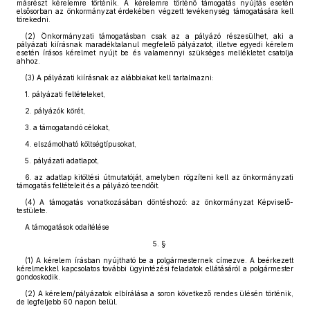
másrészt kérelemre történik. A kérelemre történő támogatás nyújtás esetén
elsősorban az önkormányzat érdekében végzett tevékenység támogatására kell
törekedni.
(2) Önkormányzati támogatásban csak az a pályázó részesülhet, aki a
pályázati kiírásnak maradéktalanul megfelelő pályázatot, illetve egyedi kérelem
esetén írásos kérelmet nyújt be és valamennyi szükséges mellékletet csatolja
ahhoz.
(3) A pályázati kiírásnak az alábbiakat kell tartalmazni:
1. pályázati feltételeket,
2. pályázók körét,
3. a támogatandó célokat,
4. elszámolható költségtípusokat,
5. pályázati adatlapot,
6. az adatlap kitöltési útmutatóját, amelyben rögzíteni kell az önkormányzati
támogatás feltételeit és a pályázó teendőit.
(4) A támogatás vonatkozásában döntéshozó: az önkormányzat Képviselő-
testülete.
A támogatások odaítélése
5. §
(1) A kérelem írásban nyújtható be a polgármesternek címezve. A beérkezett
kérelmekkel kapcsolatos további ügyintézési feladatok ellátásáról a polgármester
gondoskodik.
(2) A kérelem/pályázatok elbírálása a soron következő rendes ülésén történik,
de legfeljebb 60 napon belül.