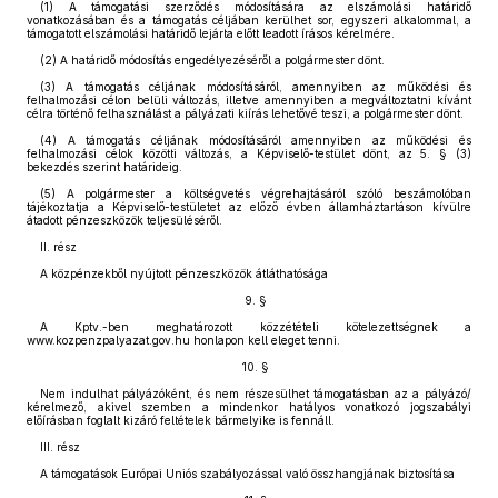
(1) A támogatási szerződés módosítására az elszámolási határidő
vonatkozásában és a támogatás céljában kerülhet sor, egyszeri alkalommal, a
támogatott elszámolási határidő lejárta előtt leadott írásos kérelmére.
(2) A határidő módosítás engedélyezéséről a polgármester dönt.
(3) A támogatás céljának módosításáról, amennyiben az működési és
felhalmozási célon belüli változás, illetve amennyiben a megváltoztatni kívánt
célra történő felhasználást a pályázati kiírás lehetővé teszi, a polgármester dönt.
(4) A támogatás céljának módosításáról amennyiben az működési és
felhalmozási célok közötti változás, a Képviselő-testület dönt, az 5. § (3)
bekezdés szerint határideig.
(5) A polgármester a költségvetés végrehajtásáról szóló beszámolóban
tájékoztatja a Képviselő-testületet az előző évben államháztartáson kívülre
átadott pénzeszközök teljesüléséről.
II. rész
A közpénzekből nyújtott pénzeszközök átláthatósága
9. §
A Kptv.-ben meghatározott közzétételi kötelezettségnek a
www.kozpenzpalyazat.gov.hu honlapon kell eleget tenni.
10. §
Nem indulhat pályázóként, és nem részesülhet támogatásban az a pályázó/
kérelmező, akivel szemben a mindenkor hatályos vonatkozó jogszabályi
előírásban foglalt kizáró feltételek bármelyike is fennáll.
III. rész
A támogatások Európai Uniós szabályozással való összhangjának biztosítása