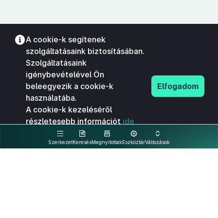
A cookie-k segítenek
szolgáltatásaink biztosításában.
Szolgáltatásaink
igénybevételével Ön
beleegyezik a cookie-k
Elfogadom
használatába.
A cookie-k kezeléséről
részletesebb információt
ide
kattintva olvashat.
Szerkezet
Keresés
Megnyitottak
Eszköztár
Változások