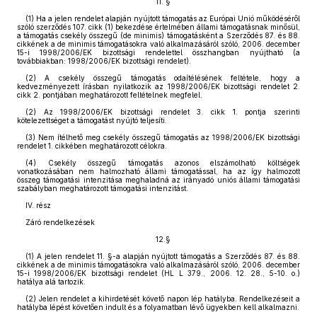
11. §
(1) Ha a jelen rendelet alapján nyújtott támogatás az Európai Unió működéséről
szóló szerződés 107. cikk (1) bekezdése értelmében állami támogatásnak minősül,
a támogatás csekély összegű (de minimis) támogatásként a Szerződés 87. és 88.
cikkének a de minimis támogatásokra való alkalmazásáról szóló, 2006. december
15-i 1998/2006/EK bizottsági rendelettel összhangban nyújtható (a
továbbiakban: 1998/2006/EK bizottsági rendelet).
(2) A csekély összegű támogatás odaítélésének feltétele, hogy a
kedvezményezett írásban nyilatkozik az 1998/2006/EK bizottsági rendelet 2.
cikk 2. pontjában meghatározott feltételnek megfelel.
(2) Az 1998/2006/EK bizottsági rendelet 3. cikk 1. pontja szerinti
kötelezettséget a támogatást nyújtó teljesíti.
(3) Nem ítélhető meg csekély összegű támogatás az 1998/2006/EK bizottsági
rendelet 1. cikkében meghatározott célokra.
(4) Csekély összegű támogatás azonos elszámolható költségek
vonatkozásában nem halmozható állami támogatással, ha az így halmozott
összeg támogatási intenzitása meghaladná az irányadó uniós állami támogatási
szabályban meghatározott támogatási intenzitást.
IV. rész
Záró rendelkezések
12.§
(1) A jelen rendelet 11. §-a alapján nyújtott támogatás a Szerződés 87. és 88.
cikkének a de minimis támogatásokra való alkalmazásáról szóló, 2006. december
15-i 1998/2006/EK bizottsági rendelet (HL L 379., 2006. 12. 28., 5-10. o.)
hatálya alá tartozik.
(2) Jelen rendelet a kihirdetését követő napon lép hatályba. Rendelkezéseit a
hatályba lépést követően indult és a folyamatban lévő ügyekben kell alkalmazni.