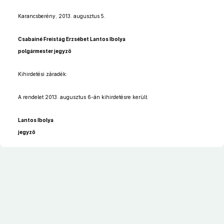
Karancsberény, 2013. augusztus 5.
Csabainé Freistág Erzsébet Lantos Ibolya
polgármester jegyző
Kihirdetési záradék:
A rendelet 2013. augusztus 6-án kihirdetésre került.
Lantos Ibolya
jegyző