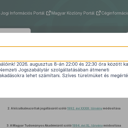
Jogi Információs Portál
Magyar Közlöny Portál
Céginformáció
2013. évi CXXIX. törvény
nálóink! 2026. augusztus 8-án 22:00 és 22:30 óra között ka
s szabályozására vonatkozó egyes törvények módo
Nemzeti Jogszabálytár szolgáltatásában átmeneti
Hatályos: 2014. 03. 16. – 2017. 12. 11.
kadásokra lehet számítani. Szíves türelmüket és megért
1.
Az illetékekről szóló
1990. évi XCIII. törvény
módosítása
2.
A közalkalmazottak jogállásáról szóló
1992. évi XXXIII. törvény
módosítása
3.
A Magyar Tudományos Akadémiáról szóló
1994. évi XL. törvény
módosítása