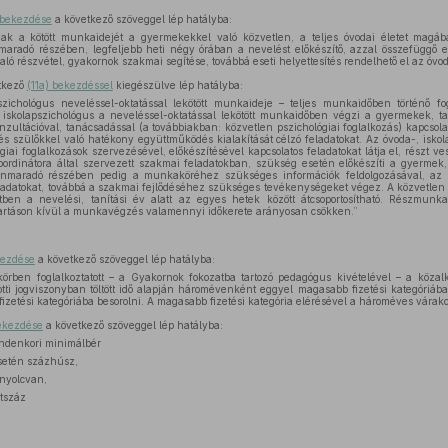
) bekezdése
a következő szöveggel lép hatályba:
k a kötött munkaidejét a gyermekekkel való közvetlen, a teljes óvodai életet magában
maradó részében, legfeljebb heti négy órában a nevelést előkészítő, azzal összefüggő e
ló részvétel, gyakornok szakmai segítése, továbbá eseti helyettesítés rendelhető el az ó
tkező
(11a) bekezdéssel
kiegészülve lép hatályba:
szichológus neveléssel-oktatással lekötött munkaideje – teljes munkaidőben történő fo
 iskolapszichológus a neveléssel-oktatással lekötött munkaidőben végzi a gyermekek, t
onzultációval, tanácsadással (a továbbiakban: közvetlen pszichológiai foglalkozás) kapcsol
s szülőkkel való hatékony együttműködés kialakítását célzó feladatokat. Az óvoda-, iskola
iai foglalkozások szervezésével, előkészítésével kapcsolatos feladatokat látja el, részt v
oordinátora által szervezett szakmai feladatokban, szükség esetén előkészíti a gyermek,
nnmaradó részében pedig a munkaköréhez szükséges információk feldolgozásával, az ó
eladatokat, továbbá a szakmai fejlődéséhez szükséges tevékenységeket végez. A közvetlen p
setben a nevelési, tanítási év alatt az egyes hetek között átcsoportosítható. Részmunka
ttartáson kívül a munkavégzés valamennyi időkerete arányosan csökken.”
kezdése
a következő szöveggel lép hatályba:
ben foglalkoztatott – a Gyakornok fokozatba tartozó pedagógus kivételével – a közalka
tti jogviszonyban töltött idő alapján háromévenként eggyel magasabb fizetési kategóriáb
izetési kategóriába besorolni. A magasabb fizetési kategória elérésével a hároméves várako
bekezdése
a következő szöveggel lép hatályba:
indenkori minimálbér
setén százhúsz,
nyolcvan,
tszáz