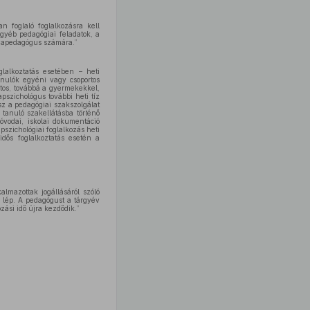
 foglaló foglalkozásra kell
gyéb pedagógiai feladatok, a
vodapedagógus számára.”
glalkoztatás esetében – heti
anulók egyéni vagy csoportos
atos, továbbá a gyermekekkel,
pszichológus további heti tíz
esz a pedagógiai szakszolgálat
 tanuló szakellátásba történő
vodai, iskolai dokumentáció
szichológiai foglalkozás heti
idős foglalkoztatás esetén a
lmazottak jogállásáról szóló
a lép. A pedagógust a tárgyév
zási idő újra kezdődik.”