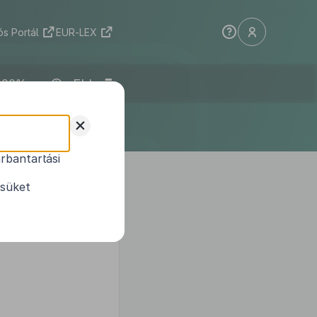
s Portál
EUR-LEX
ELI
+
rbantartási
1
sításáról
ésüket