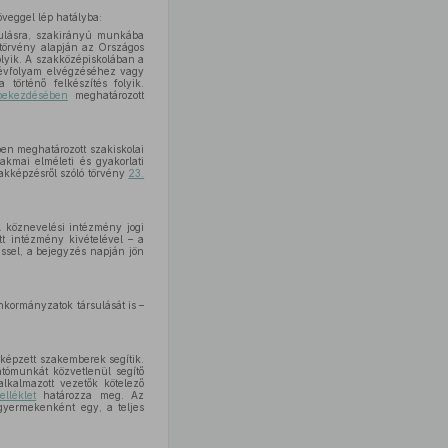
veggel lép hatályba:
anulásra, szakirányú munkába
 törvény alapján az Országos
lyik. A szakközépiskolában a
i évfolyam elvégzéséhez vagy
 történő felkészítés folyik.
bekezdésében
meghatározott
ben meghatározott szakiskolai
kmai elméleti és gyakorlati
akképzésről szóló törvény
23.
A köznevelési intézmény jogi
tt intézmény kivételével – a
éssel, a bejegyzés napján jön
nkormányzatok társulását is –
kképzett szakemberek segítik.
atómunkát közvetlenül segítő
lkalmazott vezetők kötelező
lléklet
határozza meg. Az
gyermekenként egy, a teljes