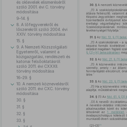
és oklevelek elismeréséről
30. §
A nemzeti köznevelé
szóló 2001. évi C. törvény
„(1) A szakközépiskolának
módosítása
állásra felkészítő, valamin
Képzési Jegyzékben meghatáro
9–14. §
tizenkettedik évfolyamot kö
érettségi végzettséghez köt
8. A lőfegyverekről és
Szakközépiskolának minősü
lőszerekről szóló 2004. évi
tevékenységet folytatja.”
XXIV. törvény módosítása
31. §
Az
Nkt. 13. § (1) bek
15. §
„(1) A szakiskolának – a s
képzési formák kivételével
9. A Nemzeti Közszolgálati
oktatást magában foglaló sz
Egyetemről, valamint a
§ (2)–(4) bekezdésében
megh
közigazgatási, rendészeti és
32. §
Az
Nkt. 21. § (1) be
katonai felsőoktatásról
„(1) A köznevelési intézm
szóló 2011. évi CXXXII.
személy, amely – az állami 
törvény módosítása
fenntartójától elkülönült, ö
létre.”
16–29. §
33. §
Az
Nkt. 23. § (1) be
10. A nemzeti köznevelésről
„(1) Ha a köznevelési inté
szóló 2011. évi CXC. törvény
alapítja, működésének megk
módosítása
34. §
(1)
Az
Nkt. 61. § (3)
30. §
„(3) A nevelő- és oktatómu
A nevelési-oktatási intézmé
31. §
alkalmazottak körét és köt
létszámát az
1. melléklet
, 
32. §
óvodapszichológus kötelező
munkaidő ötven százalékában 
33. §
11
(2)–(3)