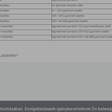
tő
tagintézményenként
lyettes
50 gyermek létszám alatt
lyettes
51 – 200 gyermek esetén
lyettes
201 – 500 gyermek esetén
lyettes
500-nál több gyermek esetén
-helyettes
tagintézményenként 200 gyermeklétszám alatt
-helyettes
tagintézményenként 201–500 gyermek esetén
-helyettes
tagintézményenként 500-nál több gyermek eset
23
X. törvényhez
ztosításában. Szolgáltatásaink igénybevételével Ön beleeg