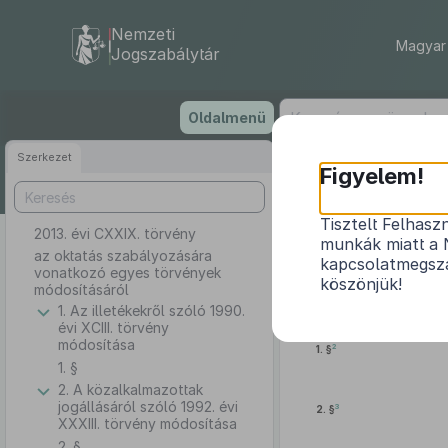
Nemzeti
Magyar 
Jogszabálytár
Ugrás
Oldalmenü
a
tartalomra
Szerkezet
Figyelem!
Tisztelt Felhasz
2013. évi CXXIX. törvény
az oktatá
munkák miatt a 
az oktatás szabályozására
kapcsolatmegsza
vonatkozó egyes törvények
köszönjük!
módosításáról
1. Az illetékekről szóló 1990.
évi XCIII. törvény
módosítása
2
1. §
1. §
2. A közalkalmazottak
jogállásáról szóló 1992. évi
3
2. §
XXXIII. törvény módosítása
2. §