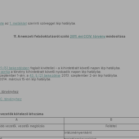
ete
az
1. melléklet
szerinti szöveggel lép hatályba.
11.
A nemzeti felsőoktatásról szóló
2011. évi CCIV. törvény
módosítása
2)–(5) bekezdésben
foglalt kivétellel – a kihirdetését követő napon lép hatályba.
 pontja
a törvény kihirdetését követő nyolcadik napon lép hatályba.
zeptember 1-jén, a
43. § (2) bekezdése
2013. szeptember 2-án lép hatályba.
014. március 15-én lép hatályba.
X. törvényhez
XC. törvényhez
 vezetők kötelező létszáma
A
B
bb vezetői, vezetői megbízás
Feltétel
intézményenként