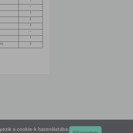
1
–
1
2
3
–
1
én
2
yezik a cookie-k használatába.
Elfogadom