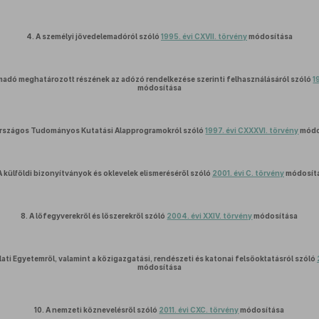
4.
A személyi jövedelemadóról szóló
1995. évi CXVII. törvény
módosítása
madó meghatározott részének az adózó rendelkezése szerinti felhasználásáról szóló
1
módosítása
rszágos Tudományos Kutatási Alapprogramokról szóló
1997. évi CXXXVI. törvény
módo
A külföldi bizonyítványok és oklevelek elismeréséről szóló
2001. évi C. törvény
módosít
8.
A lőfegyverekről és lőszerekről szóló
2004. évi XXIV. törvény
módosítása
ati Egyetemről, valamint a közigazgatási, rendészeti és katonai felsőoktatásról szóló
módosítása
10.
A nemzeti köznevelésről szóló
2011. évi CXC. törvény
módosítása