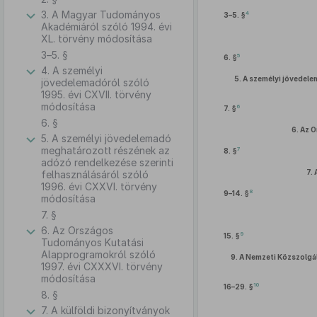
3. A Magyar Tudományos
4
3–5. §
Akadémiáról szóló 1994. évi
XL. törvény módosítása
3–5. §
5
6. §
4. A személyi
5.
A személyi jövedele
jövedelemadóról szóló
1995. évi CXVII. törvény
módosítása
6
7. §
6. §
6.
Az O
5. A személyi jövedelemadó
meghatározott részének az
7
8. §
adózó rendelkezése szerinti
7.
felhasználásáról szóló
1996. évi CXXVI. törvény
8
9–14. §
módosítása
7. §
6. Az Országos
9
15. §
Tudományos Kutatási
Alapprogramokról szóló
9.
A Nemzeti Közszolgál
1997. évi CXXXVI. törvény
módosítása
10
16–29. §
8. §
7. A külföldi bizonyítványok