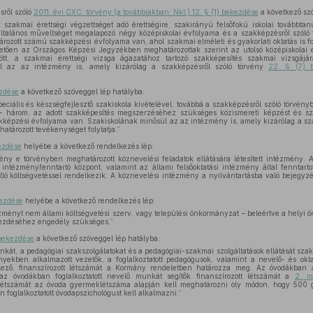
sről szóló
2011. évi CXC. törvény (a továbbiakban: Nkt.) 12. § (1) bekezdése
a következő szö
 szakmai érettségi végzettséget adó érettségire, szakirányú felsőfokú iskolai továbbt
t általános műveltséget megalapozó négy középiskolai évfolyama és a szakképzésről szóló
zott számú szakképzési évfolyama van, ahol szakmai elméleti és gyakorlati oktatás is fo
vetően az Országos Képzési Jegyzékben meghatározottak szerint az utolsó középiskola
ött, a szakmai érettségi vizsga ágazatához tartozó szakképesítés szakmai vizsgájára
l az az intézmény is, amely kizárólag a szakképzésről szóló törvény
22. § (7) 
ezdése
a következő szöveggel lép hatályba:
peciális és készségfejlesztő szakiskola kivételével, továbbá a szakképzésről szóló törvény
 – három, az adott szakképesítés megszerzéséhez szükséges közismereti képzést és sza
akképzési évfolyama van. Szakiskolának minősül az az intézmény is, amely kizárólag a sz
atározott tevékenységet folytatja.”
kezdése
helyébe a következő rendelkezés lép:
ény e törvényben meghatározott köznevelési feladatok ellátására létesített intézmény. 
intézményfenntartó központ, valamint az állami felsőoktatási intézmény által fenntarto
nálló költségvetéssel rendelkezik. A köznevelési intézmény a nyilvántartásba való bejegyz
kezdése
helyébe a következő rendelkezés lép:
zményt nem állami költségvetési szerv, vagy települési önkormányzat – beleértve a helyi ö
ezdéséhez engedély szükséges.”
 bekezdése
a következő szöveggel lép hatályba:
nkát, a pedagógiai szakszolgálatokat és a pedagógiai-szakmai szolgáltatások ellátását sza
nyekben alkalmazott vezetők, a foglalkoztatott pedagógusok, valamint a nevelő- és okt
elező, finanszírozott létszámát a Kormány rendeletben határozza meg. Az óvodákban a
az óvodákban foglalkoztatott nevelő munkát segítők finanszírozott létszámát a
2. me
 létszámát az óvoda gyermeklétszáma alapján kell meghatározni oly módon, hogy 500 
foglalkoztatott óvodapszichológust kell alkalmazni.”