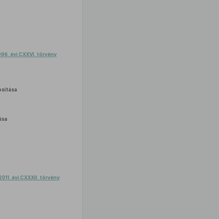
996. évi CXXVI. törvény
sítása
ása
2011. évi CXXXII. törvény