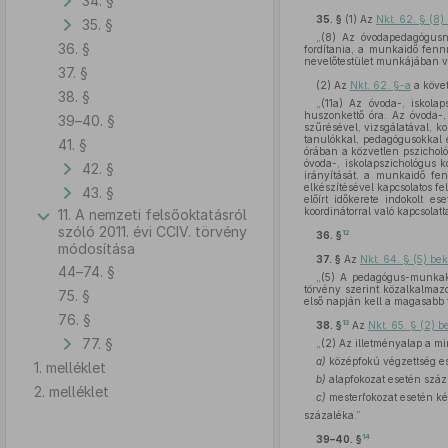
34. §
35. §
(1)
Az
Nkt. 62. § (8
35. §
„(8) Az óvodapedagógusna
36. §
fordítania, a munkaidő fenn
nevelőtestület munkájában va
37. §
(2)
Az
Nkt. 62. §-a
a köve
38. §
„(11a) Az óvoda-, iskolap
huszonkettő óra. Az óvoda-,
39–40. §
szűrésével, vizsgálatával, k
tanulókkal, pedagógusokkal é
41. §
órában a közvetlen pszichológ
óvoda-, iskolapszichológus k
42. §
irányítását, a munkaidő fe
elkészítésével kapcsolatos f
43. §
előírt időkerete indokolt e
koordinátorral való kapcsola
11. A nemzeti felsőoktatásról
szóló 2011. évi CCIV. törvény
12
36. §
módosítása
37. §
Az
Nkt. 64. § (5) be
44–74. §
„(5) A pedagógus-munkakör
törvény szerint közalkalmazo
75. §
első napján kell a magasabb f
76. §
13
38. §
Az
Nkt. 65. § (2) 
77. §
„(2) Az illetményalap a m
a)
középfokú végzettség e
1. melléklet
b)
alapfokozat esetén száz
2. melléklet
c)
mesterfokozat esetén ké
százaléka.”
14
39–40. §