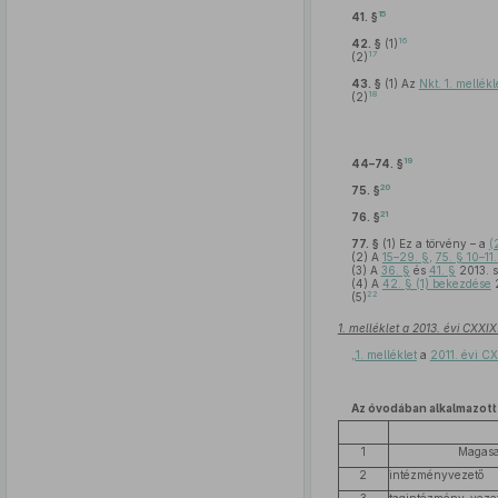
15
41. §
16
42. §
(1)
17
(2)
43. §
(1)
Az
Nkt. 1. mellékl
18
(2)
19
44–74. §
20
75. §
21
76. §
77. §
(1)
Ez a törvény – a
(
(2)
A
15–29. §
,
75. § 10–11.
(3)
A
36. §
és
41. §
2013. s
(4)
A
42. § (1) bekezdése
2
22
(5)
1. melléklet a 2013. évi CXXI
„
1. melléklet
a
2011. évi C
Az óvodában alkalmazott
1
Magasa
2
intézményvezető