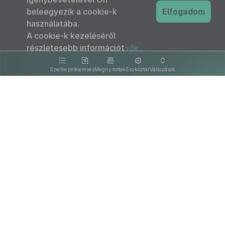
beleegyezik a cookie-k
Elfogadom
használatába.
A cookie-k kezeléséről
részletesebb információt
ide
kattintva olvashat.
Szerkezet
Keresés
Megnyitottak
Eszköztár
Változások
Kapcsolat