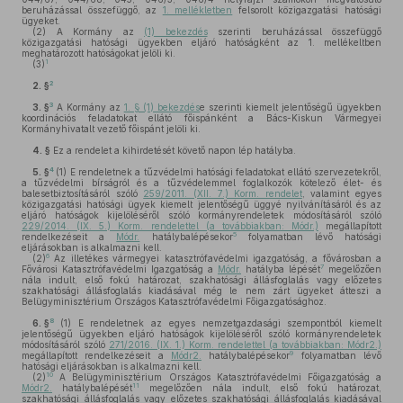
beruházással összefüggő, az
1. mellékletben
felsorolt közigazgatási hatósági
ügyeket.
(2)
A Kormány az
(1) bekezdés
szerinti beruházással összefüggő
közigazgatási hatósági ügyekben eljáró hatóságként az 1. mellékeltben
meghatározott hatóságokat jelöli ki.
1
(3)
2
2. §
3
3. §
A Kormány az
1. § (1) bekezdés
e szerinti kiemelt jelentőségű ügyekben
koordinációs feladatokat ellátó főispánként a Bács-Kiskun Vármegyei
Kormányhivatalt vezető főispánt jelöli ki.
4. §
Ez a rendelet a kihirdetését követő napon lép hatályba.
4
5. §
(1)
E rendeletnek a tűzvédelmi hatósági feladatokat ellátó szervezetekről,
a tűzvédelmi bírságról és a tűzvédelemmel foglalkozók kötelező élet- és
balesetbiztosításáról szóló
259/2011. (XII. 7.) Korm. rendelet
, valamint egyes
közigazgatási hatósági ügyek kiemelt jelentőségű üggyé nyilvánításáról és az
eljáró hatóságok kijelöléséről szóló kormányrendeletek módosításáról szóló
229/2014. (IX. 5.) Korm. rendelettel (a továbbiakban: Módr.)
megállapított
5
rendelkezéseit a
Módr.
hatálybalépésekor
folyamatban lévő hatósági
eljárásokban is alkalmazni kell.
6
(2)
Az illetékes vármegyei katasztrófavédelmi igazgatóság, a fővárosban a
7
Fővárosi Katasztrófavédelmi Igazgatóság a
Módr.
hatályba lépését
megelőzően
nála indult, első fokú határozat, szakhatósági állásfoglalás vagy előzetes
szakhatósági állásfoglalás kiadásával még le nem zárt ügyeket átteszi a
Belügyminisztérium Országos Katasztrófavédelmi Főigazgatósághoz.
8
6. §
(1)
E rendeletnek az egyes nemzetgazdasági szempontból kiemelt
jelentőségű ügyekben eljáró hatóságok kijelöléséről szóló kormányrendeletek
módosításáról szóló
271/2016. (IX. 1.) Korm. rendelettel (a továbbiakban: Módr2.)
9
megállapított rendelkezéseit a
Módr2.
hatálybalépésekor
folyamatban lévő
hatósági eljárásokban is alkalmazni kell.
10
(2)
A Belügyminisztérium Országos Katasztrófavédelmi Főigazgatóság a
11
Módr2.
hatálybalépését
megelőzően nála indult, első fokú határozat,
szakhatósági állásfoglalás vagy előzetes szakhatósági állásfoglalás kiadásával