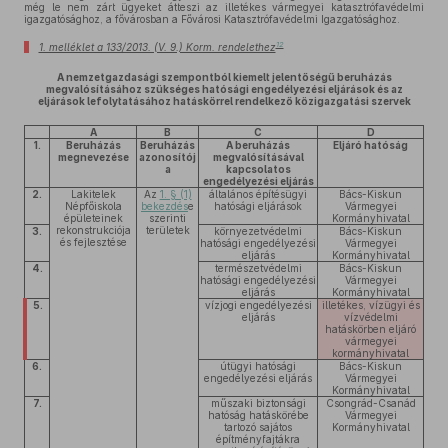
még le nem zárt ügyeket átteszi az illetékes vármegyei katasztrófavédelmi
igazgatósághoz, a fővárosban a Fővárosi Katasztrófavédelmi Igazgatósághoz.
12
1. melléklet a 133/2013. (V. 9.) Korm. rendelethez
A nemzetgazdasági szempontból kiemelt jelentőségű beruházás
megvalósításához szükséges hatósági engedélyezési eljárások és az
eljárások lefolytatásához hatáskörrel rendelkező közigazgatási szervek
A
B
C
D
1.
Beruházás
Beruházás
A beruházás
Eljáró hatóság
megnevezése
azonosítój
megvalósításával
a
kapcsolatos
engedélyezési eljárás
2.
Lakitelek
Az
1. § (1)
általános építésügyi
Bács-Kiskun
Népfőiskola
bekezdés
e
hatósági eljárások
Vármegyei
épületeinek
szerinti
Kormányhivatal
rekonstrukciója
területek
3.
környezetvédelmi
Bács-Kiskun
és fejlesztése
hatósági engedélyezési
Vármegyei
eljárás
Kormányhivatal
4.
természetvédelmi
Bács-Kiskun
hatósági engedélyezési
Vármegyei
eljárás
Kormányhivatal
5.
vízjogi engedélyezési
illetékes, vízügyi és
eljárás
vízvédelmi
hatáskörben eljáró
vármegyei
kormányhivatal
6.
útügyi hatósági
Bács-Kiskun
engedélyezési eljárás
Vármegyei
Kormányhivatal
7.
műszaki biztonsági
Csongrád-Csanád
hatóság hatáskörébe
Vármegyei
tartozó sajátos
Kormányhivatal
építményfajtákra