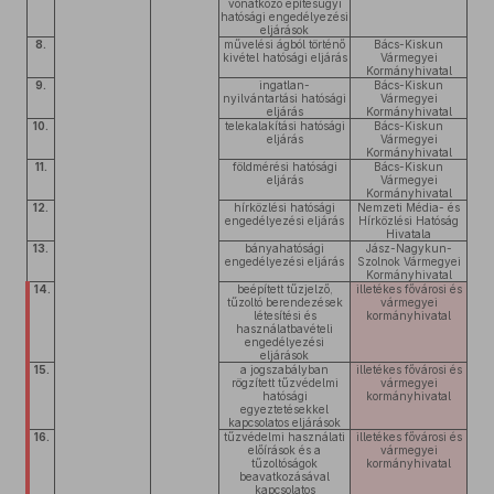
vonatkozó építésügyi
hatósági engedélyezési
eljárások
8.
művelési ágból történő
Bács-Kiskun
kivétel hatósági eljárás
Vármegyei
Kormányhivatal
9.
ingatlan-
Bács-Kiskun
nyilvántartási hatósági
Vármegyei
eljárás
Kormányhivatal
10.
telekalakítási hatósági
Bács-Kiskun
eljárás
Vármegyei
Kormányhivatal
11.
földmérési hatósági
Bács-Kiskun
eljárás
Vármegyei
Kormányhivatal
12.
hírközlési hatósági
Nemzeti Média- és
engedélyezési eljárás
Hírközlési Hatóság
Hivatala
13.
bányahatósági
Jász-Nagykun-
engedélyezési eljárás
Szolnok Vármegyei
Kormányhivatal
14.
beépített tűzjelző,
illetékes fővárosi és
tűzoltó berendezések
vármegyei
létesítési és
kormányhivatal
használatbavételi
engedélyezési
eljárások
15.
a jogszabályban
illetékes fővárosi és
rögzített tűzvédelmi
vármegyei
hatósági
kormányhivatal
egyeztetésekkel
kapcsolatos eljárások
16.
tűzvédelmi használati
illetékes fővárosi és
előírások és a
vármegyei
tűzoltóságok
kormányhivatal
beavatkozásával
kapcsolatos