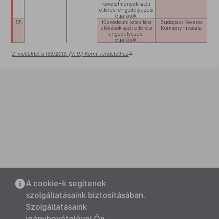
követelmények alóli
eltérési engedélyezési
eljárások
17.
tűzvédelmi létesítési
Budapest Főváros
előírások alóli eltérési
Kormányhivatala
engedélyezési
eljárások
13
2. melléklet a 133/2013. (V. 9.) Korm. rendelethez
A cookie-k segítenek
szolgáltatásaink biztosításában.
Szolgáltatásaink
igénybevételével Ön