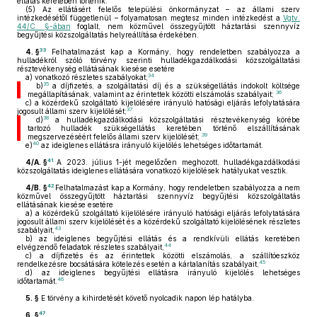
ellátás keretében történik.
(5)
Az ellátásért felelős települési önkormányzat – az állami szerv
intézkedésétől függetlenül – folyamatosan megtesz minden intézkedést a
Vgtv.
44/C. §-ában
foglalt, nem közművel összegyűjtött háztartási szennyvíz
begyűjtési közszolgáltatás helyreállítása érdekében.
33
4. §
Felhatalmazást kap a Kormány, hogy rendeletben szabályozza a
hulladékról szóló törvény szerinti hulladékgazdálkodási közszolgáltatási
résztevékenység ellátásának kiesése esetére
34
a)
vonatkozó részletes szabályokat;
35
b)
a díjfizetés, a szolgáltatási díj és a szükségellátás indokolt költsége
36
megállapításának, valamint az érintettek közötti elszámolás szabályait;
c)
a közérdekű szolgáltató kijelölésére irányuló hatósági eljárás lefolytatására
37
jogosult állami szerv kijelölését;
38
d)
a hulladékgazdálkodási közszolgáltatási résztevékenység körébe
tartozó hulladék szükségellátás keretében történő elszállításának
39
megszervezéséért felelős állami szerv kijelölését;
40
e)
az ideiglenes ellátásra irányuló kijelölés lehetséges időtartamát.
41
4/A. §
A 2023. július 1-jét megelőzően meghozott, hulladékgazdálkodási
közszolgáltatás ideiglenes ellátására vonatkozó kijelölések hatályukat vesztik.
42
4/B. §
Felhatalmazást kap a Kormány, hogy rendeletben szabályozza a nem
közművel összegyűjtött háztartási szennyvíz begyűjtési közszolgáltatás
ellátásának kiesése esetére
a)
a közérdekű szolgáltató kijelölésére irányuló hatósági eljárás lefolytatására
jogosult állami szerv kijelölését és a közérdekű szolgáltató kijelölésének részletes
43
szabályait,
b)
az ideiglenes begyűjtési ellátás és a rendkívüli ellátás keretében
44
elvégzendő feladatok részletes szabályait,
c)
a díjfizetés és az érintettek közötti elszámolás, a szállítóeszköz
45
rendelkezésre bocsátására kötelezés esetén a kártalanítás szabályait,
d)
az ideiglenes begyűjtési ellátásra irányuló kijelölés lehetséges
46
időtartamát.
5. §
E törvény a kihirdetését követő nyolcadik napon lép hatályba.
47
6. §