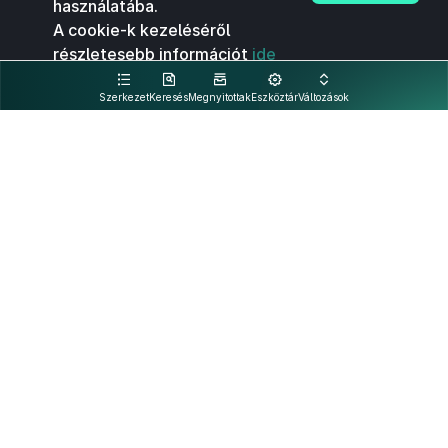
használatába.
A cookie-k kezeléséről
részletesebb információt
ide
kattintva olvashat.
Szerkezet
Keresés
Megnyitottak
Eszköztár
Változások
Kapcsolat
Felhasználási feltételek
PDF