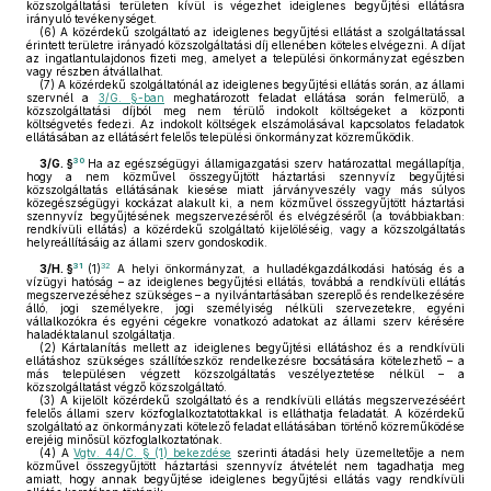
közszolgáltatási területen kívül is végezhet ideiglenes begyűjtési ellátásra
irányuló tevékenységet.
(6)
A közérdekű szolgáltató az ideiglenes begyűjtési ellátást a szolgáltatással
érintett területre irányadó közszolgáltatási díj ellenében köteles elvégezni. A díjat
az ingatlantulajdonos fizeti meg, amelyet a települési önkormányzat egészben
vagy részben átvállalhat.
(7)
A közérdekű szolgáltatónál az ideiglenes begyűjtési ellátás során, az állami
szervnél a
3/G. §-ban
meghatározott feladat ellátása során felmerülő, a
közszolgáltatási díjból meg nem térülő indokolt költségeket a központi
költségvetés fedezi. Az indokolt költségek elszámolásával kapcsolatos feladatok
ellátásában az ellátásért felelős települési önkormányzat közreműködik.
30
3/G. §
Ha az egészségügyi államigazgatási szerv határozattal megállapítja,
hogy a nem közművel összegyűjtött háztartási szennyvíz begyűjtési
közszolgáltatás ellátásának kiesése miatt járványveszély vagy más súlyos
közegészségügyi kockázat alakult ki, a nem közművel összegyűjtött háztartási
szennyvíz begyűjtésének megszervezéséről és elvégzéséről (a továbbiakban:
rendkívüli ellátás) a közérdekű szolgáltató kijelöléséig, vagy a közszolgáltatás
helyreállításáig az állami szerv gondoskodik.
31
32
3/H. §
(1)
A helyi önkormányzat, a hulladékgazdálkodási hatóság és a
vízügyi hatóság – az ideiglenes begyűjtési ellátás, továbbá a rendkívüli ellátás
megszervezéséhez szükséges – a nyilvántartásában szereplő és rendelkezésére
álló, jogi személyekre, jogi személyiség nélküli szervezetekre, egyéni
vállalkozókra és egyéni cégekre vonatkozó adatokat az állami szerv kérésére
haladéktalanul szolgáltatja.
(2)
Kártalanítás mellett az ideiglenes begyűjtési ellátáshoz és a rendkívüli
ellátáshoz szükséges szállítóeszköz rendelkezésre bocsátására kötelezhető – a
más településen végzett közszolgáltatás veszélyeztetése nélkül – a
közszolgáltatást végző közszolgáltató.
(3)
A kijelölt közérdekű szolgáltató és a rendkívüli ellátás megszervezéséért
felelős állami szerv közfoglalkoztatottakkal is elláthatja feladatát. A közérdekű
szolgáltató az önkormányzati kötelező feladat ellátásában történő közreműködése
erejéig minősül közfoglalkoztatónak.
(4)
A
Vgtv. 44/C. § (1) bekezdése
szerinti átadási hely üzemeltetője a nem
közművel összegyűjtött háztartási szennyvíz átvételét nem tagadhatja meg
amiatt, hogy annak begyűjtése ideiglenes begyűjtési ellátás vagy rendkívüli