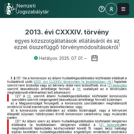
Nemzeti
Jogszabálytár
2013. évi CXXXIV. törvény
egyes közszolgáltatások ellátásáról és az
1
ezzel összefüggő törvénymódosításokról
Hatályos: 2025. 07. 01. –
2
1. §
(1)
Ha a koncesszor az állami hulladékgazdálkodási közfeladat ellátását a
hulladékról szóló
2012. évi CLXXXV. törvényben (a továbbiakban: Ht.)
foglaltak
szerint nem biztosítja vagy az bármely okból nem biztosítható, és a
(2) bekezdés
szerinti beavatkozás lehetősége fennáll, a
Ht.
szabályait az e törvényben
meghatározott eltérésekkel kell alkalmazni.
3
(2)
A
Ht.
szerinti állami hulladékgazdálkodási közfeladat koncessziós
szerződés szerinti megengedett beavatkozás lehetősége fennáll különösen
a)
a Magyarországot fenyegető, a koncessziós szerződésben meghatározott
rendkívüli külső események bekövetkeztekor, vagy
b)
a koncessziós szerződésben az ellátás biztonságát, vagy a környezet
állapotát súlyosan hátrányosan érintő koncesszori cselekmény vagy mulasztás
esetén.
4
(3)
Az állami szerv az állami hulladékgazdálkodási közfeladat ideiglenes
ellátására (a továbbiakban: ideiglenes ellátás) a
(2) bekezdés
ben
meghatározott tájékoztatás kézhezvételét követő 15 napon belül hatósági
eljárás keretében hulladékgazdálkodási engedéllyel rendelkező közérdekű