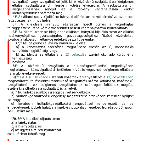
szolgáltatót vagy szolgáltatókat jelöl ki. A közérdekű szolgáltató az ideiglenes
ellátást szolgáltatási díj fejében köteles elvégezni. A szolgáltatási díj
megállapításának rendjét az e törvény végrehajtására kiadott
kormányrendelet határozza meg.
5
(4)
Az állami szerv kijelölésre irányuló eljárásban hozott döntésével szemben
fellebbezésnek nincs helye.
6
(5)
A kijelölésre irányuló eljárásban hozott döntés a végrehajtás
felfüggesztése iránti kérelemre tekintet nélkül végrehajthatóvá nyilvánítható.
7
(6)
Az állami szerv az ideiglenes ellátásra irányuló kijelölés során az ellátás
hatékonyságához, gyorsaságához, gazdaságosságához fűződő közérdeket,
továbbá a lakosság méltányos érdekeit veszi figyelembe.
8
(7)
Az ideiglenes ellátásra irányuló kijelölés
a)
a koncessziós szerződés megszűnése esetén az új koncessziós
szerződés megkötéséig, vagy
b)
az ideiglenes ellátásra a
(2) bekezdés
szerint okot adó körülmény
fennállásáig
hatályos.
9
(8)
A közérdekű szolgáltató a hulladékgazdálkodási engedélyében
meghatározott közszolgáltatási területen kívül is végezhet ideiglenes ellátásra
irányuló tevékenységet.
10
(9)
Ha a
(6) bekezdés
szerinti közérdek érvényesítését a
(3) bekezdésben
meghatározott feltételekkel rendelkező szolgáltatók száma korlátozza, közérdekű
szolgáltatóként az ideiglenes szolgáltatáshoz szükséges feltételek megléte
esetén kijelölhető az a szolgáltató is, amelyik
11
a)
hulladékgazdálkodási engedéllyel rendelkezik,
b)
hulladékgazdálkodási engedély megszerzése érdekében kérelmet nyújtott
be, vagy
c)
korábban hulladékgazdálkodási engedéllyel rendelkezett, de az
engedélyének időbeli hatálya a kijelölés időpontját megelőző legfeljebb 60 napon
belül szűnt meg.
12
1/A. §
A kijelölési eljárás során
a)
a tájékoztatás,
b)
a hiánypótlás, és
c)
az ügyfél által tett nyilatkozat
csak írásban tehető meg.
13