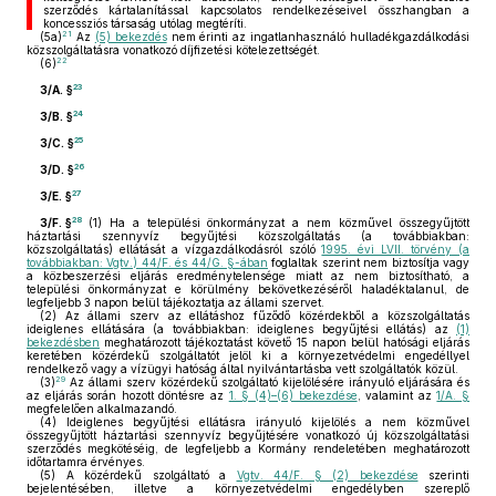
szerződés kártalanítással kapcsolatos rendelkezéseivel összhangban a
koncessziós társaság utólag megtéríti.
21
(5a)
Az
(5) bekezdés
nem érinti az ingatlanhasználó hulladékgazdálkodási
közszolgáltatásra vonatkozó díjfizetési kötelezettségét.
22
(6)
23
3/A. §
24
3/B. §
25
3/C. §
26
3/D. §
27
3/E. §
28
3/F. §
(1)
Ha a települési önkormányzat a nem közművel összegyűjtött
háztartási szennyvíz begyűjtési közszolgáltatás (a továbbiakban:
közszolgáltatás) ellátását a vízgazdálkodásról szóló
1995. évi LVII. törvény (a
továbbiakban: Vgtv.) 44/F. és 44/G. §-ában
foglaltak szerint nem biztosítja vagy
a közbeszerzési eljárás eredménytelensége miatt az nem biztosítható, a
települési önkormányzat e körülmény bekövetkezéséről haladéktalanul, de
legfeljebb 3 napon belül tájékoztatja az állami szervet.
(2)
Az állami szerv az ellátáshoz fűződő közérdekből a közszolgáltatás
ideiglenes ellátására (a továbbiakban: ideiglenes begyűjtési ellátás) az
(1)
bekezdésben
meghatározott tájékoztatást követő 15 napon belül hatósági eljárás
keretében közérdekű szolgáltatót jelöl ki a környezetvédelmi engedéllyel
rendelkező vagy a vízügyi hatóság által nyilvántartásba vett szolgáltatók közül.
29
(3)
Az állami szerv közérdekű szolgáltató kijelölésére irányuló eljárására és
az eljárás során hozott döntésre az
1. § (4)–(6) bekezdése
, valamint az
1/A. §
megfelelően alkalmazandó.
(4)
Ideiglenes begyűjtési ellátásra irányuló kijelölés a nem közművel
összegyűjtött háztartási szennyvíz begyűjtésére vonatkozó új közszolgáltatási
szerződés megkötéséig, de legfeljebb a Kormány rendeletében meghatározott
időtartamra érvényes.
(5)
A közérdekű szolgáltató a
Vgtv. 44/F. § (2) bekezdése
szerinti
bejelentésében, illetve a környezetvédelmi engedélyben szereplő