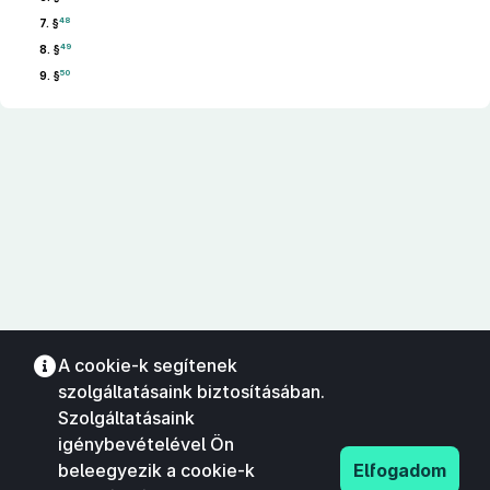
48
7. §
49
8. §
50
9. §
A cookie-k segítenek
szolgáltatásaink biztosításában.
Szolgáltatásaink
igénybevételével Ön
beleegyezik a cookie-k
Elfogadom