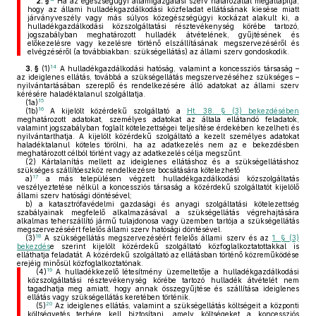
2. §
Ha az egészségügyi államigazgatási szerv határozattal megállapítja,
hogy az állami hulladékgazdálkodási közfeladat ellátásának kiesése miatt
járványveszély vagy más súlyos közegészségügyi kockázat alakult ki, a
hulladékgazdálkodási közszolgáltatási résztevékenység körébe tartozó,
jogszabályban meghatározott hulladék átvételének, gyűjtésének és
előkezelésre vagy kezelésre történő elszállításának megszervezéséről és
elvégzéséről (a továbbiakban: szükségellátás) az állami szerv gondoskodik.
14
3. §
(1)
A hulladékgazdálkodási hatóság, valamint a koncessziós társaság –
az ideiglenes ellátás, továbbá a szükségellátás megszervezéséhez szükséges –
nyilvántartásában szereplő és rendelkezésére álló adatokat az állami szerv
kérésére haladéktalanul szolgáltatja.
15
(1a)
16
(1b)
A kijelölt közérdekű szolgáltató a
Ht. 38. § (3) bekezdésében
meghatározott adatokat, személyes adatokat az általa ellátandó feladatok,
valamint jogszabályban foglalt kötelezettségei teljesítése érdekében kezelheti és
nyilvántarthatja. A kijelölt közérdekű szolgáltató a kezelt személyes adatokat
haladéktalanul köteles törölni, ha az adatkezelés nem az e bekezdésben
meghatározott célból történt vagy az adatkezelés célja megszűnt.
(2)
Kártalanítás mellett az ideiglenes ellátáshoz és a szükségellátáshoz
szükséges szállítóeszköz rendelkezésre bocsátására kötelezhető
17
a)
a más településen végzett hulladékgazdálkodási közszolgáltatás
veszélyeztetése nélkül a koncessziós társaság a közérdekű szolgáltatót kijelölő
állami szerv hatósági döntésével;
b)
a katasztrófavédelmi gazdasági és anyagi szolgáltatási kötelezettség
szabályainak megfelelő alkalmazásával a szükségellátás végrehajtására
alkalmas teherszállító jármű tulajdonosa vagy üzemben tartója a szükségellátás
megszervezéséért felelős állami szerv hatósági döntésével.
18
(3)
A szükségellátás megszervezéséért felelős állami szerv és az
1. § (3)
bekezdés
e szerint kijelölt közérdekű szolgáltató közfoglalkoztatottakkal is
elláthatja feladatát. A közérdekű szolgáltató az ellátásban történő közreműködése
erejéig minősül közfoglalkoztatónak.
19
(4)
A hulladékkezelő létesítmény üzemeltetője a hulladékgazdálkodási
közszolgáltatási résztevékenység körébe tartozó hulladék átvételét nem
tagadhatja meg amiatt, hogy annak összegyűjtése és szállítása ideiglenes
ellátás vagy szükségellátás keretében történik.
20
(5)
Az ideiglenes ellátás, valamint a szükségellátás költségeit a központi
költségvetés terhére kell biztosítani, amely költségeket a koncessziós