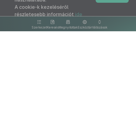
A cookie-k kezeléséről
részletesebb információt
ide
kattintva olvashat.
Szerkezet
Keresés
Megnyitottak
Eszköztár
Változások
Kapcsolat
Felhasználási feltételek
PDF
Akadálymentesítési nyilatkozat
Adatkezelési tájékoztató