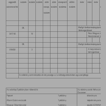
egyedi
szám
szám
szám
cím
cím
csoport
előir.
név
név
név
cím
azonosító
csop.
szám
száma
szám
csop
szám
név
Helyi önkormányzatok
IX.
támogatásai
Pécs Megyei Jogú 
341740
16
feladatainak támog
IX.
Helyi önkormányzatok t
A helyi önkormányza
018450
3
támogatásai
Az előirányzatmódosítás érvényessége: a.) a költségvetési évben egyszeri jellegű
Az adatlap 5 példányban töltendő ki
Az előirányzatok felhasználása
Összesen:
Fejezet
1 példány
időarányos
Állami Számvevőszék
1 példány
teljesítményarányos
Magyar Államkincstár
1 példány
egyéb
AZONNAL