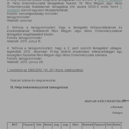
IX. Helyi önkormányzatok támogatásai fejezet, 16. Pécs Megyei Jogú Város
Önkormányzata feladatainak támogatása cím javára 3000,0 millió forint
1.
melléklet
szerinti egyszeri átcsoportosítását,
Felelős:
nemzetgazdasági miniszter
belügyminiszter
Határidő:
azonnal
3.
felhívja a belügyminisztert, hogy a támogatás felhasználásának és
elszámolásának feltételeiről Pécs Megyei Jogú Város Önkormányzatával
támogatási megállapodást kössön,
Felelős:
belügyminiszter
Határidő:
2013. július 15.
4.
felhívja a belügyminisztert, hogy a 2. pont szerinti támogatást utólagos,
legkésőbb 2013. december 31-éig történő elszámolási kötelezettséggel egy
összegben folyósítsa Pécs Megyei Jogú Város Önkormányzata számára.
Felelős:
belügyminiszter
Határidő:
2013. június 28.
1. melléklet az 1365/2013. (VI. 24.) Korm. határozathoz
Fejezet száma és megnevezése
IX. Helyi önkormányzatok támogatásai
ADATLAP A KÖLTSÉGVETÉSI ELŐ
a
Kormány
hat
Költségvetési é
ÁHT.
Fejezet
Cím
Alcím
Jog-
Jog-
Előir.
Kiemelt
Fejezet
Cím
Alcím
Jog-