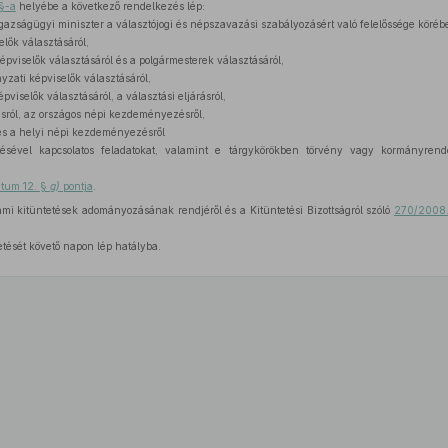
 §-a
helyébe a következő rendelkezés lép:
gazságügyi miniszter a választójogi és népszavazási szabályozásért való felelőssége körébe
lők választásáról,
pviselők választásáról és a polgármesterek választásáról,
zati képviselők választásáról,
viselők választásáról, a választási eljárásról,
ról, az országos népi kezdeményezésről,
és a helyi népi kezdeményezésről
ítésével kapcsolatos feladatokat, valamint e tárgykörökben törvény vagy kormányrend
útum 12. §
g)
pontja
.
ami kitüntetések adományozásának rendjéről és a Kitüntetési Bizottságról szóló
270/2008. 
etését követő napon lép hatályba.