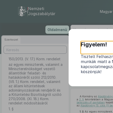
Nemzeti
Magyar 
Jogszabálytár
Ugrás
Oldalmenü
a
tartalomra
Szerkezet
Figyelem!
Tisztelt Felhasz
150/2013. (V. 17.) Korm. rendelet
az egyes minisz
munkák miatt a 
és hatáskö
az egyes miniszterek, valamint a
kapcsolatmegsza
Miniszterelnökséget vezető
kitüntetések
köszönjük!
államtitkár feladat- és
hatásköréről szóló 212/2010.
(VII. 1.) Korm. rendelet, valamint
az állami kitüntetések
adományozásának rendjéről és
a Kitüntetési Bizottságról szóló
A Kormány az
Alaptörvény
270/2008. (XI. 18.) Korm.
a
3. §
tekintetében a Magyaro
rendelet módosításáról
bekezdés
d)
pontjában
kapott
az
Alaptörvény 15. cikk (1) 
1. §
1. §
Az egyes miniszterek, 