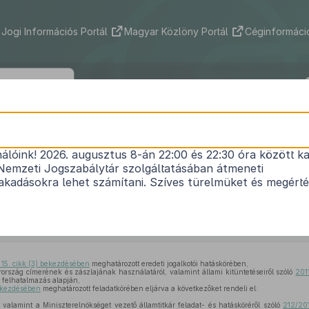
Jogi Információs Portál
Magyar Közlöny Portál
Céginformáció
150/2013. (V. 17.) Korm. rendelet
nálóink! 2026. augusztus 8-án 22:00 és 22:30 óra között ka
terek, valamint a Miniszterelnökséget vezető álla
Nemzeti Jogszabálytár szolgáltatásában átmeneti
réről szóló
212/2010. (VII. 1.) Korm. rendelet
, valami
kadásokra lehet számítani. Szíves türelmüket és megért
 adományozásának rendjéről és a Kitüntetési Bizot
1
270/2008. (XI. 18.) Korm. rendelet
módosításáról
Hatályos: 2013. 05. 18. – 2013. 05. 18.
 15. cikk (3) bekezdésében
meghatározott eredeti jogalkotói hatáskörében,
rszág címerének és zászlajának használatáról, valamint állami kitüntetéseiről szóló
201
 felhatalmazás alapján,
bekezdésében
meghatározott feladatkörében eljárva a következőket rendeli el:
valamint a Miniszterelnökséget vezető államtitkár feladat- és hatásköréről szóló
212/201