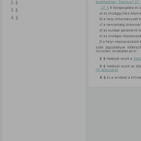
2. §
továbbiakban: Statútum) 27.
„
27. §
A közigazgatási és i
3. §
a)
az országgyűlési képvise
4. §
b)
a helyi önkormányzati ké
c)
a nemzetiségi önkormány
d)
az európai parlamenti kép
e)
az országos népszavazás
f)
a helyi népszavazásról 
szóló jogszabályok előkész
miniszteri rendeletet ad ki.”
2. §
Hatályát veszti a
Stat
3. §
Hatályát veszti az áll
(6) bekezdése
.
4. §
Ez a rendelet a kihird