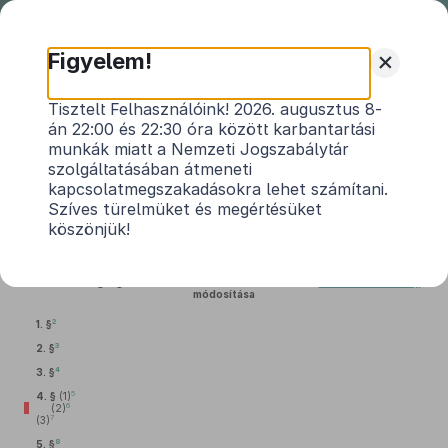
Nemzeti
Jogszabálytár
+
Figyelem!
2013. évi CLVIII. törvény
Tisztelt Felhasználóink! 2026. augusztus 8-
án 22:00 és 22:30 óra között karbantartási
egyes törvényeknek a szociális és
munkák miatt a Nemzeti Jogszabálytár
gyermekvédelmi ellátások országos
szolgáltatásában átmeneti
1
nyilvántartásával összefüggő módosításáról
kapcsolatmegszakadásokra lehet számítani.
Szíves türelmüket és megértésüket
Hatályos: 2014. 07. 02. – 2023. 12. 31.
köszönjük!
1.
A szociális igazgatásról és szociális ellátásokról szóló
1993. évi III. törvény
módosítása
2
1. §
3
2. §
4
3. §
5
4. §
(1)
6
(2)
7
(3)
8
5. §