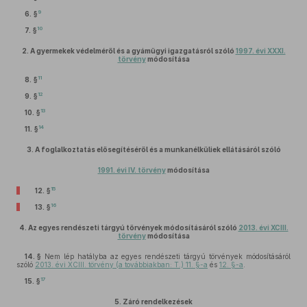
9
6. §
10
7. §
2.
A gyermekek védelméről és a gyámügyi igazgatásról szóló
1997. évi XXXI.
törvény
módosítása
11
8. §
12
9. §
13
10. §
14
11. §
3.
A foglalkoztatás elősegítéséről és a munkanélküliek ellátásáról szóló
1991. évi IV. törvény
módosítása
15
12. §
16
13. §
4.
Az egyes rendészeti tárgyú törvények módosításáról szóló
2013. évi XCIII.
törvény
módosítása
14. §
Nem lép hatályba az egyes rendészeti tárgyú törvények módosításáról
szóló
2013. évi XCIII. törvény (a továbbiakban: T.) 11. §-a
és
12. §-a
.
17
15. §
5.
Záró rendelkezések