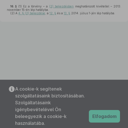
16. §
(1)
Ez a törvény – a
(2) bekezdésben
meghatározott kivétellel – 2013.
november 15-én lép hatályba.
(2)
A
4. § (2) bekezdése
, a
12. §
és a
13. §
2014. július 1-jén lép hatályba.
A cookie-k segítenek
szolgáltatásaink biztosításában.
Szolgáltatásaink
igénybevételével Ön
beleegyezik a cookie-k
Elfogadom
használatába.