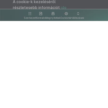
A cookie-k kezeléséről
részletesebb információt
ide
kattintva olvashat.
Szerkezet
Keresés
Megnyitottak
Eszköztár
Változások
Kapcsolat
Felhasználási feltételek
PDF
Akadálymentesítési nyilatkozat