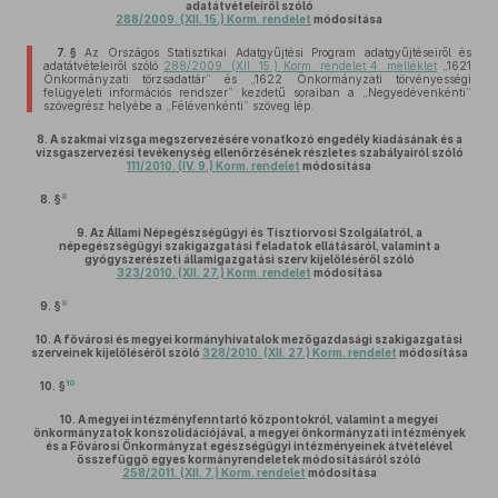
adatátvételeiről szóló
288/2009. (XII. 15.) Korm. rendelet
módosítása
7. §
Az Országos Statisztikai Adatgyűjtési Program adatgyűjtéseiről és
adatátvételeiről szóló
288/2009. (XII. 15.) Korm. rendelet 4. melléklet
„1621
Önkormányzati törzsadattár” és „1622 Önkormányzati törvényességi
felügyeleti információs rendszer” kezdetű soraiban a „Negyedévenkénti”
szövegrész helyébe a „Félévenkénti” szöveg lép.
8.
A szakmai vizsga megszervezésére vonatkozó engedély kiadásának és a
vizsgaszervezési tevékenység ellenőrzésének részletes szabályairól szóló
111/2010. (IV. 9.) Korm. rendelet
módosítása
8
8. §
9.
Az Állami Népegészségügyi és Tisztiorvosi Szolgálatról, a
népegészségügyi szakigazgatási feladatok ellátásáról, valamint a
gyógyszerészeti államigazgatási szerv kijelöléséről szóló
323/2010. (XII. 27.) Korm. rendelet
módosítása
9
9. §
10.
A fővárosi és megyei kormányhivatalok mezőgazdasági szakigazgatási
szerveinek kijelöléséről szóló
328/2010. (XII. 27.) Korm. rendelet
módosítása
10
10. §
10.
A megyei intézményfenntartó központokról, valamint a megyei
önkormányzatok konszolidációjával, a megyei önkormányzati intézmények
és a Fővárosi Önkormányzat egészségügyi intézményeinek átvételével
összefüggő egyes kormányrendeletek módosításáról szóló
258/2011. (XII. 7.) Korm. rendelet
módosítása