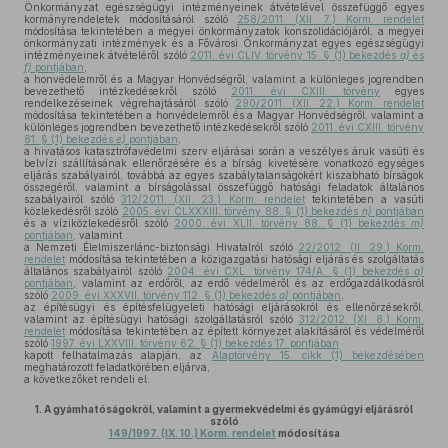
Önkormányzat egészségügyi intézményeinek átvételével összefüggő egyes
kormányrendeletek módosításáról szóló
258/2011. (XII. 7.) Korm. rendelet
módosítása tekintetében a megyei önkormányzatok konszolidációjáról, a megyei
önkormányzati intézmények és a Fővárosi Önkormányzat egyes egészségügyi
intézményeinek átvételéről szóló
2011. évi CLIV. törvény 15. § (1) bekezdés
a)
és
f)
pontjában
,
a honvédelemről és a Magyar Honvédségről, valamint a különleges jogrendben
bevezethető intézkedésekről szóló
2011. évi CXIII. törvény
egyes
rendelkezéseinek végrehajtásáról szóló
290/2011. (XII. 22.) Korm. rendelet
módosítása tekintetében a honvédelemről és a Magyar Honvédségről, valamint a
különleges jogrendben bevezethető intézkedésekről szóló
2011. évi CXIII. törvény
81. § (1) bekezdés
e)
pontjában
,
a hivatásos katasztrófavédelmi szerv eljárásai során a veszélyes áruk vasúti és
belvízi szállításának ellenőrzésére és a bírság kivetésére vonatkozó egységes
eljárás szabályairól, továbbá az egyes szabálytalanságokért kiszabható bírságok
összegéről, valamint a bírságolással összefüggő hatósági feladatok általános
szabályairól szóló
312/2011. (XII. 23.) Korm. rendelet
tekintetében a vasúti
közlekedésről szóló
2005. évi CLXXXIII. törvény 88. § (1) bekezdés
n)
pontjában
és a víziközlekedésről szóló
2000. évi XLII. törvény 88. § (1) bekezdés
m)
pontjában
, valamint
a Nemzeti Élelmiszerlánc-biztonsági Hivatalról szóló
22/2012. (II. 29.) Korm.
rendelet
módosítása tekintetében a közigazgatási hatósági eljárás és szolgáltatás
általános szabályairól szóló
2004. évi CXL. törvény 174/A. § (1) bekezdés
a)
pontjában
, valamint az erdőről, az erdő védelméről és az erdőgazdálkodásról
szóló
2009. évi XXXVII. törvény 112. § (1) bekezdés
a)
pontjában
,
az építésügyi és építésfelügyeleti hatósági eljárásokról és ellenőrzésekről,
valamint az építésügyi hatósági szolgáltatásról szóló
312/2012. (XI. 8.) Korm.
rendelet
módosítása tekintetében az épített környezet alakításáról és védelméről
szóló
1997. évi LXXVIII. törvény 62. § (1) bekezdés 17. pontjában
kapott felhatalmazás alapján, az
Alaptörvény 15. cikk (1) bekezdésében
meghatározott feladatkörében eljárva,
a következőket rendeli el:
1.
A gyámhatóságokról, valamint a gyermekvédelmi és gyámügyi eljárásról
szóló
149/1997. (IX. 10.) Korm. rendelet
módosítása