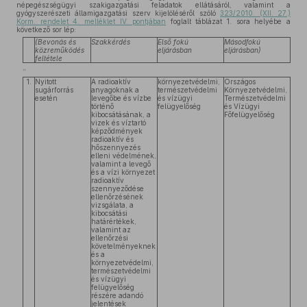
népegészségügyi szakigazgatási feladatok ellátásáról, valamint a
gyógyszerészeti államigazgatási szerv kijelöléséről szóló
323/2010. (XII. 27.)
Korm. rendelet 4. melléklet IV. pontjában
foglalt táblázat 1. sora helyébe a
következő sor lép:
(Bevonás és
Szakkérdés
Első fokú
Másodfokú
közreműködés
eljárásban
eljárásban)
feltétele
„
1.
Nyitott
A radioaktív
környezetvédelmi,
Országos
sugárforrás
anyagoknak a
természetvédelmi
Környezetvédelmi,
esetén
levegőbe és vízbe
és vízügyi
Természetvédelmi
történő
felügyelőség
és Vízügyi
kibocsátásának, a
Főfelügyelőség
vizek és víztartó
képződmények
radioaktív és
hőszennyezés
elleni védelmének,
valamint a levegő
és a vízi környezet
radioaktív
szennyeződése
ellenőrzésének
vizsgálata, a
kibocsátási
határértékek,
valamint az
ellenőrzési
követelményeknek
és a
környezetvédelmi,
természetvédelmi
és vízügyi
felügyelőség
részére adandó
jelentések