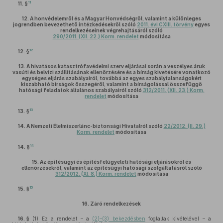
11
11. §
12.
A honvédelemről és a Magyar Honvédségről, valamint a különleges
jogrendben bevezethető intézkedésekről szóló
2011. évi CXIII. törvény
egyes
rendelkezéseinek végrehajtásáról szóló
290/2011. (XII. 22.) Korm. rendelet
módosítása
12
12. §
13.
A hivatásos katasztrófavédelmi szerv eljárásai során a veszélyes áruk
vasúti és belvízi szállításának ellenőrzésére és a bírság kivetésére vonatkozó
egységes eljárás szabályairól, továbbá az egyes szabálytalanságokért
kiszabható bírságok összegéről, valamint a bírságolással összefüggő
hatósági feladatok általános szabályairól szóló
312/2011. (XII. 23.) Korm.
rendelet
módosítása
13
13. §
14.
A Nemzeti Élelmiszerlánc-biztonsági Hivatalról szóló
22/2012. (II. 29.)
Korm. rendelet
módosítása
14
14. §
15.
Az építésügyi és építésfelügyeleti hatósági eljárásokról és
ellenőrzésekről, valamint az építésügyi hatósági szolgáltatásról szóló
312/2012. (XI. 8.) Korm. rendelet
módosítása
15
15. §
16.
Záró rendelkezések
16. §
(1)
Ez a rendelet – a
(2)–(3) bekezdésben
foglaltak kivételével – a