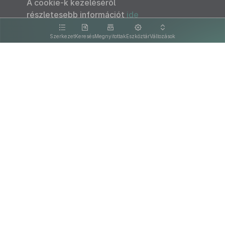
A cookie-k kezeléséről
részletesebb információt
ide
kattintva olvashat.
Szerkezet
Keresés
Megnyitottak
Eszköztár
Változások
Kapcsolat
Felhasználási feltételek
PDF
Akadálymentesítési nyilatkozat