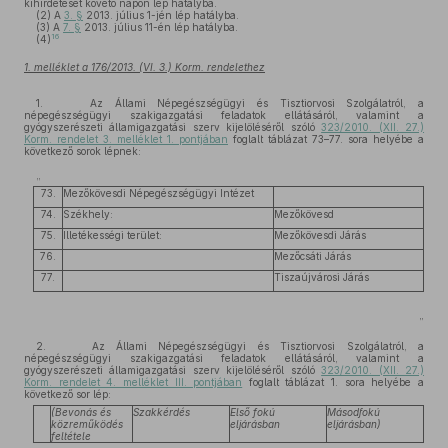
kihirdetését követő napon lép hatályba.
(2)
A
3. §
2013. július 1-jén lép hatályba.
(3)
A
7. §
2013. július 11-én lép hatályba.
16
(4)
1. melléklet a 176/2013. (VI. 3.) Korm. rendelethez
1. Az Állami Népegészségügyi és Tisztiorvosi Szolgálatról, a
népegészségügyi szakigazgatási feladatok ellátásáról, valamint a
gyógyszerészeti államigazgatási szerv kijelöléséről szóló
323/2010. (XII. 27.)
Korm. rendelet 3. melléklet 1. pontjában
foglalt táblázat 73–77. sora helyébe a
következő sorok lépnek:
„
73.
Mezőkövesdi Népegészségügyi Intézet
74.
Székhely:
Mezőkövesd
75.
Illetékességi terület:
Mezőkövesdi Járás
76.
Mezőcsáti Járás
77.
Tiszaújvárosi Járás
”
2. Az Állami Népegészségügyi és Tisztiorvosi Szolgálatról, a
népegészségügyi szakigazgatási feladatok ellátásáról, valamint a
gyógyszerészeti államigazgatási szerv kijelöléséről szóló
323/2010. (XII. 27.)
Korm. rendelet 4. melléklet III. pontjában
foglalt táblázat 1. sora helyébe a
következő sor lép:
(Bevonás és
Szakkérdés
Első fokú
Másodfokú
közreműködés
eljárásban
eljárásban)
feltétele