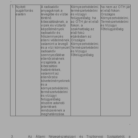
„
1.
Nyitott
A radioaktív
Környezetvédelmi,
ha nem az OTH jár
sugárforrás
anyagoknak a
természetvédelmi
el első fokon:
esetén
levegőbe és vízbe
és vízügyi
Országos
történő
felügyelőség; ha
Környezetvédelmi,
kibocsátásának, a
az OTH jár el első
Természetvédelmi
vizek és víztartó
fokon, a
és Vízügyi
képződmények
szakhatóság az
Főfelügyelőség
radioaktív és
első fokú
hőszennyezés
eljárásban az
elleni védelmének,
Országos
valamint a levegő
Környezetvédelmi,
és a vízi környezet
Természetvédelmi
radioaktív
és Vízügyi
szennyeződése
Főfelügyelőség
ellenőrzésének
vizsgálata, a
kibocsátási
határértékek,
valamint az
ellenőrzési
követelményeknek
és a
környezetvédelmi,
természetvédelmi
és vízügyi
felügyelőség
részére adandó
jelentések
rendszerének a
meghatározása.
”
3. Az Állami Népegészségügyi és Tisztiorvosi Szolgálatról, a