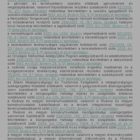
a pénzbeli és természetbeni szociális ellátások igénylésének és
megállapításának, valamint folyósításának részletes szabályairól szóló
63/2006.
(III. 27.) Korm. rendelet
módosítása tekintetében a szociális igazgatásról és
szociális ellátásokról szóló
1993. évi III. törvény 132. § (1) bekezdés
d)
pontjában
,
a Nemzetközi Tengerészeti Szervezet magyar nemzeti bizottságának feladatairól
és működésének rendjéről szóló
268/2007. (X. 18.) Korm. rendelet
hatályon
kívül helyezése tekintetében a jogalkotásról szóló
2010. évi CXXX. törvény 31. §
(1) bekezdés
b)
pontjában
,
a menedékjogról szóló
2007. évi LXXX. törvény
végrehajtásáról szóló
301/2007.
(XI. 9.) Korm. rendelet
módosítása tekintetében a menedékjogról szóló
2007. évi
LXXX. törvény 93. § (1) bekezdés
c)
pontjában
,
a kereskedelmi tevékenységek végzésének feltételeiről szóló
210/2009. (IX.
29.) Korm. rendelet
módosítása tekintetében a kereskedelemről szóló
2005. évi
CLXIV. törvény 12. § (1) bekezdés
a)
és
b)
pontjában
,
az Országos Statisztikai Adatgyűjtési Program adatgyűjtéseiről és adatátvételeiről
szóló
288/2009. (XII. 15.) Korm. rendelet
módosítása tekintetében a statisztikáról
szóló
1993. évi XLVI. törvény 26. § (3) bekezdés
c)
pontjában
,
a szakmai vizsga megszervezésére vonatkozó engedély kiadásának és a
vizsgaszervezési tevékenység ellenőrzésének részletes szabályairól szóló
111/2010. (IV. 9.) Korm. rendelet
módosítása tekintetében a szakképzésről szóló
2011. évi CLXXXVII. törvény 88. § (4) bekezdés
a)
pontjában
,
az Állami Népegészségügyi és Tisztiorvosi Szolgálatról, a népegészségügyi
szakigazgatási feladatok ellátásáról, valamint a gyógyszerészeti államigazgatási
szerv kijelöléséről szóló
323/2010. (XII. 27.) Korm. rendelet
módosítása
tekintetében a közigazgatási hatósági eljárás és szolgáltatás általános
szabályairól szóló
2004. évi CXL. törvény 174/A. § (1) bekezdés
a)
pontjában
és
a fővárosi és megyei kormányhivatalokról, valamint a fővárosi és megyei
kormányhivatalok kialakításával és a területi integrációval összefüggő
törvénymódosításokról szóló
2010. évi CXXVI. törvény 21. §
b)
pontjában
,
a fővárosi és megyei kormányhivatalok mezőgazdasági szakigazgatási
szerveinek kijelöléséről szóló
328/2010. (XII. 27.) Korm. rendelet
módosítása
tekintetében a közigazgatási hatósági eljárás és szolgáltatás általános
szabályairól szóló
2004. évi CXL. törvény 174/A. § (1) bekezdés
a)
és
c)
pontjában
, valamint az erdő védelméről és az erdőgazdálkodásról szóló
2009. évi
XXXVII. törvény 112. § (1) bekezdés
a)
pontjában
,
a megyei intézményfenntartó központokról, valamint a megyei önkormányzatok
konszolidációjával, a megyei önkormányzati intézmények és a Fővárosi