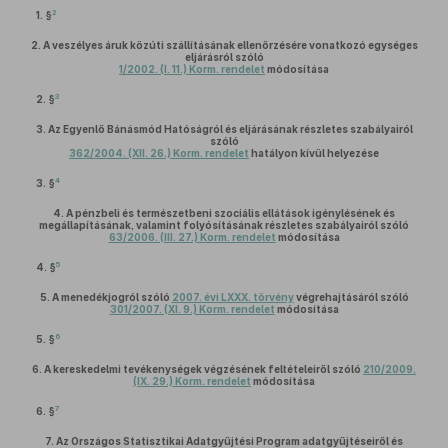
2
1. §
2.
A veszélyes áruk közúti szállításának ellenőrzésére vonatkozó egységes
eljárásról szóló
1/2002. (I. 11.) Korm. rendelet
módosítása
3
2. §
3.
Az Egyenlő Bánásmód Hatóságról és eljárásának részletes szabályairól
szóló
362/2004. (XII. 26.) Korm. rendelet
hatályon kívül helyezése
4
3. §
4.
A pénzbeli és természetbeni szociális ellátások igénylésének és
megállapításának, valamint folyósításának részletes szabályairól szóló
63/2006. (III. 27.) Korm. rendelet
módosítása
5
4. §
5.
A menedékjogról szóló
2007. évi LXXX. törvény
végrehajtásáról szóló
301/2007. (XI. 9.) Korm. rendelet
módosítása
6
5. §
6.
A kereskedelmi tevékenységek végzésének feltételeiről szóló
210/2009.
(IX. 29.) Korm. rendelet
módosítása
7
6. §
7.
Az Országos Statisztikai Adatgyűjtési Program adatgyűjtéseiről és