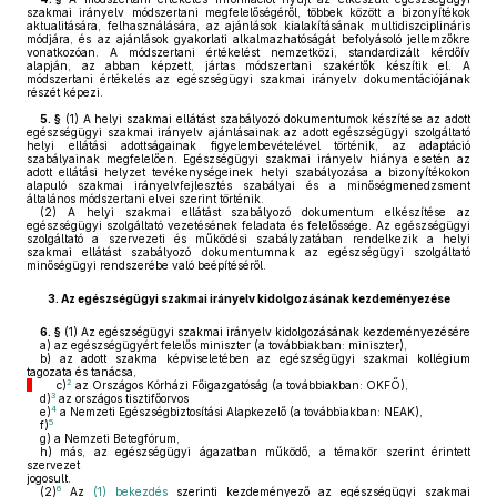
szakmai irányelv módszertani megfelelőségéről, többek között a bizonyítékok
aktualitására, felhasználására, az ajánlások kialakításának multidiszciplináris
módjára, és az ajánlások gyakorlati alkalmazhatóságát befolyásoló jellemzőkre
vonatkozóan. A módszertani értékelést nemzetközi, standardizált kérdőív
alapján, az abban képzett, jártas módszertani szakértők készítik el. A
módszertani értékelés az egészségügyi szakmai irányelv dokumentációjának
részét képezi.
5. §
(1)
A helyi szakmai ellátást szabályozó dokumentumok készítése az adott
egészségügyi szakmai irányelv ajánlásainak az adott egészségügyi szolgáltató
helyi ellátási adottságainak figyelembevételével történik, az adaptáció
szabályainak megfelelően. Egészségügyi szakmai irányelv hiánya esetén az
adott ellátási helyzet tevékenységeinek helyi szabályozása a bizonyítékokon
alapuló szakmai irányelvfejlesztés szabályai és a minőségmenedzsment
általános módszertani elvei szerint történik.
(2)
A helyi szakmai ellátást szabályozó dokumentum elkészítése az
egészségügyi szolgáltató vezetésének feladata és felelőssége. Az egészségügyi
szolgáltató a szervezeti és működési szabályzatában rendelkezik a helyi
szakmai ellátást szabályozó dokumentumnak az egészségügyi szolgáltató
minőségügyi rendszerébe való beépítéséről.
3.
Az egészségügyi szakmai irányelv kidolgozásának kezdeményezése
6. §
(1)
Az egészségügyi szakmai irányelv kidolgozásának kezdeményezésére
a)
az egészségügyért felelős miniszter (a továbbiakban: miniszter),
b)
az adott szakma képviseletében az egészségügyi szakmai kollégium
tagozata és tanácsa,
2
c)
az Országos Kórházi Főigazgatóság (a továbbiakban: OKFŐ),
3
d)
az országos tisztifőorvos
4
e)
a Nemzeti Egészségbiztosítási Alapkezelő (a továbbiakban: NEAK),
5
f)
g)
a Nemzeti Betegfórum,
h)
más, az egészségügyi ágazatban működő, a témakör szerint érintett
szervezet
jogosult.
6
(2)
Az
(1) bekezdés
szerinti kezdeményező az egészségügyi szakmai