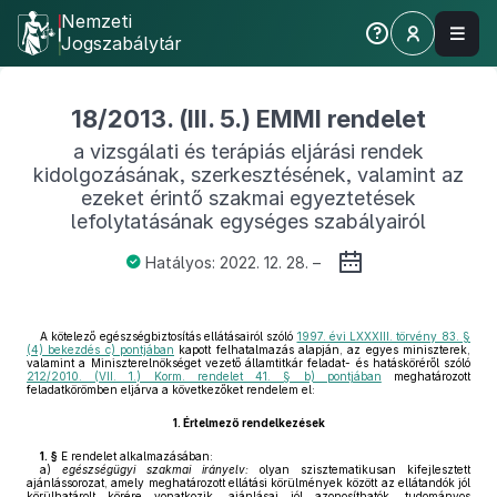
Nemzeti
Jogszabálytár
18/2013. (III. 5.) EMMI rendelet
a vizsgálati és terápiás eljárási rendek
kidolgozásának, szerkesztésének, valamint az
ezeket érintő szakmai egyeztetések
lefolytatásának egységes szabályairól
Hatályos: 2022. 12. 28. –
A kötelező egészségbiztosítás ellátásairól szóló
1997. évi LXXXIII. törvény 83. §
(4) bekezdés c) pontjában
kapott felhatalmazás alapján, az egyes miniszterek,
valamint a Miniszterelnökséget vezető államtitkár feladat- és hatásköréről szóló
212/2010. (VII. 1.) Korm. rendelet 41. § b) pontjában
meghatározott
feladatkörömben eljárva a következőket rendelem el:
1.
Értelmező rendelkezések
1. §
E rendelet alkalmazásában:
a)
egészségügyi szakmai irányelv:
olyan szisztematikusan kifejlesztett
ajánlássorozat, amely meghatározott ellátási körülmények között az ellátandók jól
körülhatárolt körére vonatkozik, ajánlásai jól azonosíthatók, tudományos