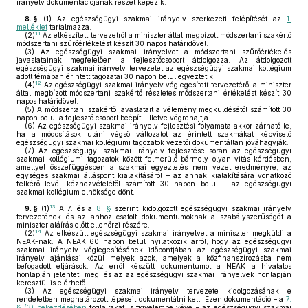
irányelv dokumentációjának részét képezik.
8. §
(1)
Az egészségügyi szakmai irányelv szerkezeti felépítését az
1.
melléklet
tartalmazza.
11
(2)
Az elkészített tervezetről a miniszter által megbízott módszertani szakértő
módszertani szűrőértékelést készít 30 napos határidővel.
(3)
Az egészségügyi szakmai irányelvet a módszertani szűrőértékelés
javaslatainak megfelelően a fejlesztőcsoport átdolgozza. Az átdolgozott
egészségügyi szakmai irányelv tervezetet az egészségügyi szakmai kollégium
adott témában érintett tagozatai 30 napon belül egyeztetik.
12
(4)
Az egészségügyi szakmai irányelv véglegesített tervezetéről a miniszter
által megbízott módszertani szakértő részletes módszertani értékelést készít 30
napos határidővel.
(5)
A módszertani szakértő javaslatait a vélemény megküldésétől számított 30
napon belül a fejlesztő csoport beépíti, illetve végrehajtja.
(6)
Az egészségügyi szakmai irányelv fejlesztési folyamata akkor zárható le,
ha a módosítások utáni végső változatot az érintett szakmákat képviselő
egészségügyi szakmai kollégiumi tagozatok vezetői dokumentáltan jóváhagyják.
(7)
Az egészségügyi szakmai irányelv fejlesztése során az egészségügyi
szakmai kollégiumi tagozatok között felmerülő bármely olyan vitás kérdésben,
amellyel összefüggésben a szakmai egyeztetés nem vezet eredményre, az
egységes szakmai álláspont kialakításáról – az annak kialakítására vonatkozó
felkérő levél kézhezvételétől számított 30 napon belül – az egészségügyi
szakmai kollégium elnöksége dönt.
13
9. §
(1)
A 7. és a
8. §
szerint kidolgozott egészségügyi szakmai irányelv
tervezetének és az ahhoz csatolt dokumentumoknak a szabályszerűségét a
miniszter aláírás előtt ellenőrzi részére.
14
(2)
Az elkészült egészségügyi szakmai irányelvet a miniszter megküldi a
NEAK-nak. A NEAK 60 napon belül nyilatkozik arról, hogy az egészségügyi
szakmai irányelv véglegesítésének időpontjában az egészségügyi szakmai
irányelv ajánlásai közül melyek azok, amelyek a közfinanszírozásba nem
befogadott eljárások. Az erről készült dokumentumot a NEAK a hivatalos
honlapján jelenteti meg, és az az egészségügyi szakmai irányelvek honlapján
keresztül is elérhető.
(3)
Az egészségügyi szakmai irányelv tervezete kidolgozásának e
rendeletben meghatározott lépéseit dokumentálni kell. Ezen dokumentáció – a
7.
§ (3) bekezdésében
foglaltakat is figyelembe véve – az egészségügyi szakmai