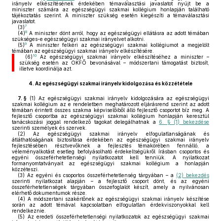
irányelv elkészítésének érdekében témaválasztási javaslatot nyújt be a
miniszter számára az egészségügyi szakmai kollégium honlapján található
tájékoztatás szerint. A miniszter szükség esetén kiegészíti a témaválasztási
javaslatot.
7
(3)
8
(4)
A miniszter dönt arról, hogy az egészségügyi ellátásra az adott témában
szükséges-e egészségügyi szakmai irányelvet alkotni.
9
(5)
A miniszter felkéri az egészségügyi szakmai kollégiumot a megjelölt
témában az egészségügyi szakmai irányelv elkészítésére.
10
(6)
Az egészségügyi szakmai irányelv elkészítéséhez a miniszter –
szükség esetén az OKFŐ bevonásával – módszertani támogatást biztosít,
illetve koordinálja azt.
4.
Az egészségügyi szakmai irányelv kidolgozása és közzététele
7. §
(1)
Az egészségügyi szakmai irányelv kidolgozására az egészségügyi
szakmai kollégium az e rendeletben meghatározott eljárásrend szerint az adott
témában érintett összes szakma képviselőiből álló fejlesztő csoportot bíz meg. A
fejlesztő csoportba az egészségügyi szakmai kollégium honlapján keresztül
tanácskozási joggal rendelkező tagokat delegálhatnak a
6. § (1) bekezdése
szerinti személyek és szervek.
(2)
Az egészségügyi szakmai irányelv elfogulatlanságának és
átláthatóságának biztosítása érdekében az egészségügyi szakmai irányelv
fejlesztésében résztvevőknek a fejlesztés témakörében fennálló, a
véleményalkotást esetleg befolyásolható érdekeltségükről írásban csoportos és
egyéni összeférhetetlenségi nyilatkozatot kell tenniük. A nyilatkozat
formanyomtatványait az egészségügyi szakmai kollégium a honlapján
közzéteszi.
(3)
Az egyéni és csoportos összeférhetetlenség tárgyában – a
(2) bekezdés
szerinti nyilatkozat alapján – a fejlesztő csoport dönt, és az egyéni
összeférhetetlenségek tárgyában összefoglalót készít, amely a nyilvánosan
elérhető dokumentumok része.
(4)
A módszertani szakértőnek az egészségügyi szakmai irányelv készítése
során az adott témával kapcsolatban elfogulatlan érdekviszonyokkal kell
rendelkeznie.
(5)
Az eredeti összeférhetetlenségi nyilatkozatok az egészségügyi szakmai