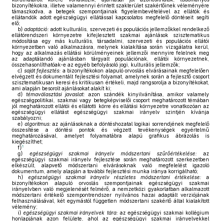
bizonyítékokra, illetve valamennyi érintett szakterület szakértőinek véleményére
támaszkodva, a betegek szempontjainak figyelembevételével az ellátók és
ellátandók adott egészségügyi ellátással kapcsolatos megfelelő döntéseit segíti
elő;
b)
adaptáció:
adott kulturális, szervezeti és populációs jellemzőkkel rendelkező
ellátórendszeri környezetre kifejlesztett szakmai ajánlások szisztematikus
módosítása egy más kulturális, társadalmi, szervezeti és populációs ellátói
környezetben való alkalmazásra, melynek kialakítása során vizsgálatra kerül,
hogy az alkalmazás ellátási körülményeinek jellemzői mennyire felelnek meg
az adaptálandó ajánlásban tárgyalt populációnak, ellátói környezetnek,
összehasonlíthatóak-e az egyéb befolyásoló jogi, kulturális jellemzők;
c)
saját fejlesztés:
a bizonyítékokon alapuló orvoslás elvárásainak megfelelően
elvégzett és dokumentált fejlesztési folyamat, amelynek során a fejlesztő csoport
szisztematikusan keresi és kritikusan értékeli, majd rangsorolja a bizonyítékokat,
ami alapján besorolt ajánlásokat alakít ki;
d)
témaválasztási javaslat:
azon szándék kinyilvánítása, amikor valamely
egészségpolitikai, szakmai vagy betegképviselői csoport meghatározott témában
jól meghatározott ellátói és ellátotti körre és ellátási környezetre vonatkozóan az
egészségügyi ellátást egészségügyi szakmai irányelv szintjén kívánja
szabályozni;
e)
algoritmus:
az ajánlásoknak a döntéshozatal logikai sorrendjének megfelelő
összesítése a döntési pontok és végzett tevékenységek egyértelmű
meghatározásával, amelyet folyamatábra alapú grafikus ábrázolás is
kiegészíthet;
1
f)
g)
egészségügyi szakmai irányelv módszertani szűrőértékelése:
az
egészségügyi szakmai irányelv fejlesztése során meghatározott szerkezetben
elkészült, alapvető módszertani elvárásoknak való megfelelést igazoló
dokumentum, amely alapján a további fejlesztési munka iránya korrigálható;
h)
egészségügyi szakmai irányelv részletes módszertani értékelése:
a
bizonyítékokon alapuló orvoslás szempontjainak egészségügyi szakmai
irányelvben való megjelenését felmérő, a nemzetközi gyakorlatban alkalmazott
módszertani értékelő szempontrendszer nyilvános hazai adaptált verziójának
felhasználásával, két egymástól független módszertani szakértő által kialakított
vélemény;
i)
egészségügyi szakmai irányelvek tára:
az egészségügyi szakmai kollégium
honlapjának azon felülete, ahol az egészségügyi szakmai irányelvekkel