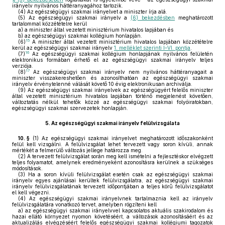
irányelv nyilvános háttéranyagához tartozik.
(4)
Az egészségügyi szakmai irányelvet a miniszter írja alá.
(5)
Az egészségügyi szakmai irányelv a
(6) bekezdésben
meghatározott
tartalommal közzétételre kerül
a)
a miniszter által vezetett minisztérium hivatalos lapjában és
b)
az egészségügyi szakmai kollégium honlapján.
15
(6)
A miniszter által vezetett minisztérium hivatalos lapjában közzétételre
kerül az egészségügyi szakmai irányelv
1. melléklet szerinti I–VI. pontja
.
16
(7)
Az egészségügyi szakmai kollégium honlapjának nyilvános felületén
elektronikus formában érhető el az egészségügyi szakmai irányelv teljes
verziója.
17
(8)
Az egészségügyi szakmai irányelv nem nyilvános háttéranyagait a
miniszter visszakereshetően és azonosíthatóan az egészségügyi szakmai
irányelv érvénytelenné válását követő 10 évig elektronikusan archiválja.
(9)
Az egészségügyi szakmai irányelvek az egészségügyért felelős miniszter
által vezetett minisztérium hivatalos lapjában történő megjelenést követően,
változtatás nélkül tehetők közzé az egészségügyi szakmai folyóiratokban,
egészségügyi szakmai szervezetek honlapján.
5.
Az egészségügyi szakmai irányelv felülvizsgálata
10. §
(1)
Az egészségügyi szakmai irányelvet meghatározott időszakonként
felül kell vizsgálni. A felülvizsgálat lehet tervezett vagy soron kívüli, annak
mértékét a felmerülő változás jellege határozza meg.
(2)
A tervezett felülvizsgálat során meg kell ismételni a fejlesztéskor elvégzett
teljes folyamatot, amelynek eredményeként azonosításra kerülnek a szükséges
módosítások.
(3)
Ha a soron kívüli felülvizsgálat esetén csak az egészségügyi szakmai
irányelv egyes ajánlásai kerültek felülvizsgálatra, az egészségügyi szakmai
irányelv felülvizsgálatának tervezett időpontjában a teljes körű felülvizsgálatot
el kell végezni.
(4)
Az egészségügyi szakmai irányelvnek tartalmaznia kell az irányelv
felülvizsgálatára vonatkozó tervet, amelyben rögzíteni kell
a)
az egészségügyi szakmai irányelvvel kapcsolatos aktuális szakirodalom és
hazai ellátó környezet nyomon követéséért, a változások azonosításáért és az
aktualizálás elvégzéséért felelős egészségügyi szakmai kollégiumi tagozatok