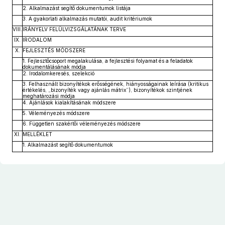
2. Alkalmazást segítő dokumentumok listája
3. A gyakorlati alkalmazás mutatói, audit kritériumok
VIII.
IRÁNYELV FELÜLVIZSGÁLATÁNAK TERVE
IX.
IRODALOM
X.
FEJLESZTÉS MÓDSZERE
1. Fejlesztőcsoport megalakulása, a fejlesztési folyamat és a feladatok
dokumentálásának módja
2. Irodalomkeresés, szelekció
3. Felhasznált bizonyítékok erősségének, hiányosságainak leírása (kritikus
értékelés, „bizonyíték vagy ajánlás mátrix”), bizonyítékok szintjének
meghatározási módja
4. Ajánlások kialakításának módszere
5. Véleményezés módszere
6. Független szakértői véleményezés módszere
XI.
MELLÉKLET
1. Alkalmazást segítő dokumentumok