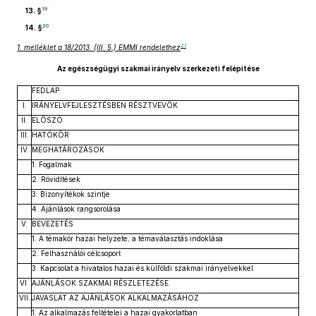
19
13. §
20
14. §
21
1. melléklet a 18/2013. (III. 5.) EMMI rendelethez
Az egészségügyi szakmai irányelv szerkezeti felépítése
FEDLAP
I.
IRÁNYELVFEJLESZTÉSBEN RÉSZTVEVŐK
II.
ELŐSZÓ
III.
HATÓKÖR
IV.
MEGHATÁROZÁSOK
1. Fogalmak
2. Rövidítések
3. Bizonyítékok szintje
4. Ajánlások rangsorolása
V.
BEVEZETÉS
1. A témakör hazai helyzete, a témaválasztás indoklása
2. Felhasználói célcsoport
3. Kapcsolat a hivatalos hazai és külföldi szakmai irányelvekkel
VI.
AJÁNLÁSOK SZAKMAI RÉSZLETEZÉSE
VII.
JAVASLAT AZ AJÁNLÁSOK ALKALMAZÁSÁHOZ
1. Az alkalmazás feltételei a hazai gyakorlatban