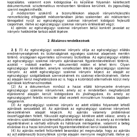
kapcsolatos, valamint ezek kidolgozása és kezelése folyamán keletkezett
dokumentumok szisztematikus rendszerben tárolásra kerülnek, és jogosultság
szerint megtekinthetők;
j)
módszertani szakértő:
a bizonyítékokon alapuló irányelvfejlesztés
nemzetközileg elfogadott módszertanában jártas szakember, aki módszertani
támogatást nyújt az egészségügyi szakmai irányelvet kidolgozó fejlesztő
csoportnak, illetve az egészségügyi szakmai irányelv értékelését végzi;
k)
ajánlás:
az egészségügyi szakmai irányelven belül konkrét javaslat az
irányelv hatókörébe tartozó adott lépésre.
2.
Általános rendelkezések
2. §
(1)
Az egészségügyi szakmai irányelv célja az egészségügyi ellátás
eredményességének és biztonságának egységes szakmai alapelvek mentén
történő, országosan egyenletes színvonalú biztosítása. Az egészségügyi ellátás
az egészségügyi szakmai irányelv ajánlásainak figyelembevételével történik,
azoktól – indokolt esetben – dokumentált módon el lehet térni. Olyan
egészségügyi kérdésben, amelyre vonatkozóan létezik egészségügyi szakmai
irányelv, az adott egészségügyi szakmai irányelv képezi az alapját az
egészségügyi szolgáltatások szervezésének és szakmai ellenőrzésének, illetve
az alapján kerül meghatározásra az is, hogy a különböző alternatívák közül mely
ajánlások közfinanszírozottak.
(2)
Az a dokumentum minősül a hazai ellátó környezetre érvényes
egészségügyi szakmai irányelvnek, amely az e rendeletben meghatározott
eljárásrend alapján került kidolgozásra és jóváhagyásra, és amely az
egészségügyért felelős miniszter által vezetett minisztérium hivatalos lapjában
megjelenik.
(3)
Az egészségügyi szakmai irányelv az adott ellátási folyamatot lefedő
ajánlások sorozatából áll. Az ajánlások az egészségügyi szakmai irányelvek
bevezetésének alapját képezik. Az ajánlás valamely problémával
összefüggésben feltett, fókuszált egészségügyi kérdésre adott válasz, amely a
releváns szakirodalom szisztematikus áttekintésén alapul, és amely az érintettek
egyetértésével a várható előnyök és hátrányok mérlegelése, valamint a beteg
elvárásai és a hazai körülmények figyelembevételével kerül kialakításra.
(4)
Az ajánlás mellett feltüntetett besorolási jel megmutatja, hogy az ajánlás
az azt alátámasztó bizonyítékok szintje alapján mennyire megbízható, illetve az