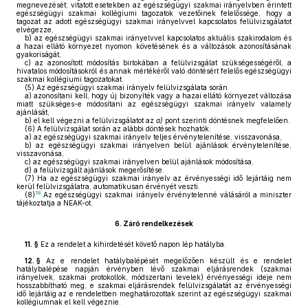
megnevezését; vitatott esetekben az egészségügyi szakmai irányelvben érintett
egészségügyi szakmai kollégiumi tagozatok vezetőinek felelőssége, hogy a
tagozat az adott egészségügyi szakmai irányelvvel kapcsolatos felülvizsgálatot
elvégezze,
b)
az egészségügyi szakmai irányelvvel kapcsolatos aktuális szakirodalom és
a hazai ellátó környezet nyomon követésének és a változások azonosításának
gyakoriságát,
c)
az azonosított módosítás birtokában a felülvizsgálat szükségességéről, a
hivatalos módosításokról és annak mértékéről való döntésért felelős egészségügyi
szakmai kollégiumi tagozatokat.
(5)
Az egészségügyi szakmai irányelv felülvizsgálata során
a)
azonosítani kell, hogy új bizonyíték vagy a hazai ellátó környezet változása
miatt szükséges-e módosítani az egészségügyi szakmai irányelv valamely
ajánlását,
b)
el kell végezni a felülvizsgálatot az
a)
pont szerinti döntésnek megfelelően.
(6)
A felülvizsgálat során az alábbi döntések hozhatók:
a)
az egészségügyi szakmai irányelv teljes érvénytelenítése, visszavonása,
b)
az egészségügyi szakmai irányelven belül ajánlások érvénytelenítése,
visszavonása,
c)
az egészségügyi szakmai irányelven belül ajánlások módosítása,
d)
a felülvizsgált ajánlások megerősítése.
(7)
Ha az egészségügyi szakmai irányelv az érvényességi idő lejártáig nem
kerül felülvizsgálatra, automatikusan érvényét veszti.
18
(8)
Az egészségügyi szakmai irányelv érvénytelenné válásáról a miniszter
tájékoztatja a NEAK-ot.
6.
Záró rendelkezések
11. §
Ez a rendelet a kihirdetését követő napon lép hatályba.
12. §
Az e rendelet hatálybalépését megelőzően készült és e rendelet
hatálybalépése napján érvényben lévő szakmai eljárásrendek (szakmai
irányelvek, szakmai protokollok, módszertani levelek) érvényességi ideje nem
hosszabbítható meg, e szakmai eljárásrendek felülvizsgálatát az érvényességi
idő lejártáig az e rendeletben meghatározottak szerint az egészségügyi szakmai
kollégiumnak el kell végeznie.