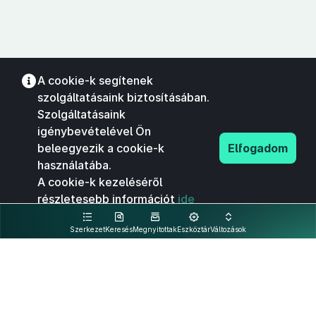
A cookie-k segítenek
szolgáltatásaink biztosításában.
Szolgáltatásaink
igénybevételével Ön
beleegyezik a cookie-k
Elfogadom
használatába.
A cookie-k kezeléséről
részletesebb információt
ide
kattintva olvashat.
Szerkezet
Keresés
Megnyitottak
Eszköztár
Változások