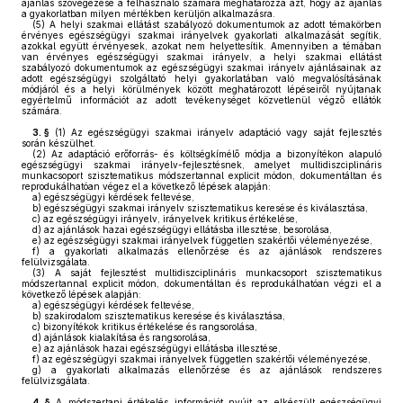
ajánlás szövegezése a felhasználó számára meghatározza azt, hogy az ajánlás
a gyakorlatban milyen mértékben kerüljön alkalmazásra.
(5)
A helyi szakmai ellátást szabályozó dokumentumok az adott témakörben
érvényes egészségügyi szakmai irányelvek gyakorlati alkalmazását segítik,
azokkal együtt érvényesek, azokat nem helyettesítik. Amennyiben a témában
van érvényes egészségügyi szakmai irányelv, a helyi szakmai ellátást
szabályozó dokumentumok az egészségügyi szakmai irányelv ajánlásainak az
adott egészségügyi szolgáltató helyi gyakorlatában való megvalósításának
módjáról és a helyi körülmények között meghatározott lépéseiről nyújtanak
egyértelmű információt az adott tevékenységet közvetlenül végző ellátók
számára.
3. §
(1)
Az egészségügyi szakmai irányelv adaptáció vagy saját fejlesztés
során készülhet.
(2)
Az adaptáció erőforrás- és költségkímélő módja a bizonyítékon alapuló
egészségügyi szakmai irányelv-fejlesztésnek, amelyet multidiszciplináris
munkacsoport szisztematikus módszertannal explicit módon, dokumentáltan és
reprodukálhatóan végez el a következő lépések alapján:
a)
egészségügyi kérdések feltevése,
b)
egészségügyi szakmai irányelv szisztematikus keresése és kiválasztása,
c)
az egészségügyi irányelv, irányelvek kritikus értékelése,
d)
az ajánlások hazai egészségügyi ellátásba illesztése, besorolása,
e)
az egészségügyi szakmai irányelvek független szakértői véleményezése,
f)
a gyakorlati alkalmazás ellenőrzése és az ajánlások rendszeres
felülvizsgálata.
(3)
A saját fejlesztést multidiszciplináris munkacsoport szisztematikus
módszertannal explicit módon, dokumentáltan és reprodukálhatóan végzi el a
következő lépések alapján:
a)
egészségügyi kérdések feltevése,
b)
szakirodalom szisztematikus keresése és kiválasztása,
c)
bizonyítékok kritikus értékelése és rangsorolása,
d)
ajánlások kialakítása és rangsorolása,
e)
az ajánlások hazai egészségügyi ellátásba illesztése,
f)
az egészségügyi szakmai irányelvek független szakértői véleményezése,
g)
a gyakorlati alkalmazás ellenőrzése és az ajánlások rendszeres
felülvizsgálata.
4. §
A módszertani értékelés információt nyújt az elkészült egészségügyi