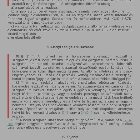
vásárolt helyi havi bérlet árának miniszteri utasításban meghatározott
mértékű megtérítésére jogosult. A költségtérítés kifizetése utólag,
a)
a papíralapú bérlet leadása,
b)
a papíralapú bérlet vásárlását igazoló számla vagy egyéb dokumentum
leadása vagy elektronikus úton, a HM Költségvetés Gazdálkodási Információs
Rendszer Ügyfélszolgálati Rendszeren (a továbbiakban: HM KGIR ÜSZR)
keresztül történő megküldése, vagy
c)
– a Katonai Nemzetbiztonsági Szolgálat személyi állománya kivételével – az
elektronikus bérletről szóló elektronikus számla HM KGIR ÜSZR-en keresztül
történő megküldése
ellenében teljesíthető.
8.
A helyi szolgálati utazások
44
18. §
(1)
A honvéd és a honvédelmi alkalmazott jogosult a
szolgálatteljesítési hely szerinti település közigazgatási határán belül a
szolgálati, munkaköri feladat elvégzésével kapcsolatosan felmerülő,
számlával igazolt utazási és utazással összefüggő egyéb költségei, így
különösen a parkolási díjak megtérítésére. Az állományilletékes parancsnok
engedélyezheti az utazási és parkolási költség elszámolását a menetjegy,
bérlet és parkolójegy alapján is, ha a számla beszerzése többletköltséggel jár.
45
(2)
A helyi szolgálati utazás végrehajtásához elsősorban közösségi
közlekedési eszközt kell igénybe venni. Az állományilletékes parancsnok a
szolgálati, munkaköri feladat jellegétől függően a vonaljegy, a menetjegy, a
helyi bérlet, a parkolójegy vagy a számla pénzügyi és számviteli szerv
részére történő leadása ellenében engedélyezheti a megtérítést. Nem téríthető
meg a vonaljegy, a menetjegy és a helyi bérlet ára az állomány tagja, a
honvéd altiszt-jelölt és a honvédelmi alkalmazott részére, ha a helyi szolgálati
utazás időpontjában a szolgálatteljesítési hely szerinti településre érvényes
helyi bérlet megvásárlásához a
17. §
vagy a
34/D. §
szerinti költségtérítésben
részesül.
46
(3)
A helyi szolgálati utazáshoz szolgálati gépjármű, taxi, valamint a
12. §-
ban
foglaltak figyelembevételével saját személygépkocsi az állományilletékes
parancsnok előzetes engedélyével vehető igénybe.
IV. Fejezet