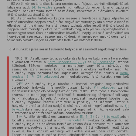
annak módosításával is végrehajtható.
(5)
Az önkéntes tartalékos katona részére az e Fejezet szerinti költségtérítések
kifizetése azok
(4) bekezdés
szerinti munkáltatói döntésben történő rögzítését
követően bankszámlára történő átutalással, bankszámla hiányában lakcímre
történő postai utalással történik.
(6)
Az önkéntes tartalékos katona részére a tényleges szolgálatteljesítésből
történő elbocsátás napjára szóló, előre megváltott menetjegy ára a számla leadása
ellenében téríthető meg. Ha a tényleges szolgálatteljesítésből történő elbocsátás
napjára szóló menetjegy előre nem váltható meg, a folyósítás végrehajtásához a
menetjegyet postai úton, az elbocsátást követő 30. napig kell az állományilletékes
honvédelmi szervezet részére megküldeni. A menetjegy megküldése során
felmerülő postaköltségek az önkéntes tartalékos katonát terhelik.
6.
A munkába járás során felmerülő helyközi utazási költségek megtérítése
31
16. §
(1)
Az állomány tagja, az önkéntes tartalékos katona és a honvédelmi
alkalmazott részére a
Korm. rendelet 3. § (2)
és
(3) bekezdés
e szerinti
költségek 86%-os mértékben, a menetjegy vagy bérlet pénzügyi és
számviteli szerv részére történő leadása ellenében téríthetők meg. Az
állomány tagja hazautazással kapcsolatos költségtérítése esetén a
Korm.
rendelet 3. § (3) bekezdés
ében meghatározott felső korlátot nem kell
alkalmazni.
32
(2)
Az állomány tagja részére a katonai szolgálat megkezdésével
összefüggő, indokoltan felmerülő utazási költség
(1) bekezdés
szerinti
mértékének megfelelő összeget az érintett írásbeli kérelmére a honvédelmi
szervezet a menetjegy leadását követő 3. munkanapig házipénztárból vagy
banki átutalással kifizeti. A katonai szolgálat megkezdését követően az
állomány tagjának írásbeli kérelmére a pénzügyi és számviteli szerv a
helyközi munkába járásra szolgáló, első havi bérlet megvásárlásához az
(1)
bekezdés
ben meghatározott mértékű előleget ad ki. Az előleggel való
elszámolás a bérletről szóló számla leadásával történik.
33
(3)
Az állományilletékes parancsnok a
15. § (3)
és
(4) bekezdés
ében
foglalt eljárásrend szerint a
Korm. rendelet 4. §
-ában foglaltakon túl az
állomány tagja, az önkéntes tartalékos katona és a honvédelmi alkalmazott
részére engedélyezheti a helyközi munkába járási költségek megtérítését
akkor is, ha a jogosult közösségi közlekedési eszközt nem vesz igénybe.
Ebben az esetben munkába járási költségtérítés címén a lakóhely vagy a