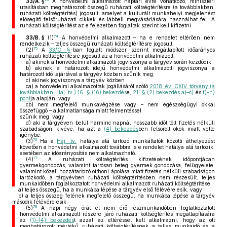
33/A. §
A honvédelmi alkalmazott naptári évre vonatkozó, miniszteri
utasításban meghatározott összegű ruházati költségtérítésre (a továbbiakban:
ruházati költségtérítés) jogosult, amelyet a kulturált munkahelyi megjelenést
elősegítő felsőruházati cikkek és lábbeli megvásárlására használhat fel. A
ruházati költségtérítést az e fejezetben foglaltak szerint kell kifizetni.
74
33/B. §
(1)
A honvédelmi alkalmazott – ha e rendelet eltérően nem
rendelkezik – teljes összegű ruházati költségtérítésre jogosult.
75
(2)
A
33/C. §
-ban foglalt módszer szerint megállapított időarányos
ruházati költségtérítésre jogosult az a honvédelmi alkalmazott,
a)
akinek a honvédelmi alkalmazotti jogviszonya a tárgyév során kezdődik,
b)
akinek a határozott idejű honvédelmi alkalmazotti jogviszonya a
határozott idő lejártával a tárgyév közben szűnik meg,
c)
akinek jogviszonya a tárgyév közben
ca)
a honvédelmi alkalmazottak jogállásáról szóló
2018. évi CXIV. törvény (a
továbbiakban: Haj. tv.) 16. § (16) bekezdés
e,
21. § (2) bekezdés a)–c)
és
f)–h)
pont
ja alapján, vagy
cb)
nem megfelelő munkavégzése vagy – nem egészségügyi okkal
összefüggő – alkalmatlansága miatt felmentéssel
szűnik meg, vagy
d)
aki a tárgyéven belül harminc napnál hosszabb időt tölt fizetés nélküli
szabadságon, kivéve, ha azt a
(4) bekezdés
ben felsorolt okok miatt vette
igénybe.
76
(3)
Ha a
Haj. tv.
hatálya alá tartozó munkáltatók közötti áthelyezést
követően a honvédelmi alkalmazott továbbra is e rendelet hatálya alá tartozik,
esetében az időarányosítás nem alkalmazható.
77
(4)
A ruházati költségtérítés kifizetésének időpontjában
gyermekgondozás, valamint tartósan beteg gyermek gondozása, felügyelete,
valamint közeli hozzátartozó otthoni ápolása miatt fizetés nélküli szabadságon
tartózkodó, a tárgyévben ruházati költségtérítésben nem részesült, teljes
munkaidőben foglalkoztatott honvédelmi alkalmazott ruházati költségtérítése
a)
teljes összegű, ha a munkába lépése a tárgyév első félévére esik, vagy
b)
a teljes összeg felének megfelelő összegű, ha munkába lépése a tárgyév
második félévére esik.
78
(5)
A napi négy órát el nem érő részmunkaidőben foglalkoztatott
honvédelmi alkalmazott részére járó ruházati költségtérítés megállapítására
az
(1)–(4) bekezdés
t azzal az eltéréssel kell alkalmazni, hogy az ott
meghatározott mértékű ruházati költségtérítésnek a teljes munkaidő és a