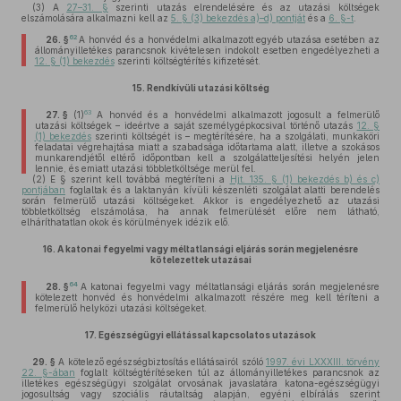
(3)
A
27–31. §
szerinti utazás elrendelésére és az utazási költségek
elszámolására alkalmazni kell az
5. § (3) bekezdés a)–d) pontját
és a
6. §-t
.
62
26. §
A honvéd és a honvédelmi alkalmazott egyéb utazása esetében az
állományilletékes parancsnok kivételesen indokolt esetben engedélyezheti a
12. § (1) bekezdés
szerinti költségtérítés kifizetését.
15.
Rendkívüli utazási költség
63
27. §
(1)
A honvéd és a honvédelmi alkalmazott jogosult a felmerülő
utazási költségek – ideértve a saját személygépkocsival történő utazás
12. §
(1) bekezdés
szerinti költségét is – megtérítésére, ha a szolgálati, munkaköri
feladatai végrehajtása miatt a szabadsága időtartama alatt, illetve a szokásos
munkarendjétől eltérő időpontban kell a szolgálatteljesítési helyén jelen
lennie, és emiatt utazási többletköltsége merül fel.
(2)
E § szerint kell továbbá megtéríteni a
Hjt. 135. § (1) bekezdés b) és c)
pontjában
foglaltak és a laktanyán kívüli készenléti szolgálat alatti berendelés
során felmerülő utazási költségeket. Akkor is engedélyezhető az utazási
többletköltség elszámolása, ha annak felmerülését előre nem látható,
elháríthatatlan okok és körülmények idézik elő.
16.
A katonai fegyelmi vagy méltatlansági eljárás során megjelenésre
kötelezettek utazásai
64
28. §
A katonai fegyelmi vagy méltatlansági eljárás során megjelenésre
kötelezett honvéd és honvédelmi alkalmazott részére meg kell téríteni a
felmerülő helyközi utazási költségeket.
17.
Egészségügyi ellátással kapcsolatos utazások
29. §
A kötelező egészségbiztosítás ellátásairól szóló
1997. évi LXXXIII. törvény
22. §-ában
foglalt költségtérítéseken túl az állományilletékes parancsnok az
illetékes egészségügyi szolgálat orvosának javaslatára katona-egészségügyi
jogosultság vagy szociális ráutaltság alapján, egyéni elbírálás szerint