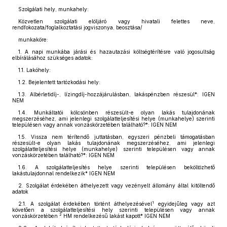
Szolgálati hely, munkahely:
Közvetlen szolgálati elöljáró vagy hivatali felettes neve,
rendfokozata/foglalkoztatási jogviszonya, beosztása/
munkaköre:
1. A napi munkába járási és hazautazási költségtérítésre való jogosultság
elbírálásához szükséges adatok:
1.1. Lakóhely:
1.2. Bejelentett tartózkodási hely:
1.3. Albérletidíj-, lízingdíj-hozzájárulásban, lakáspénzben részesül*: IGEN
NEM
1.4. Munkáltatói kölcsönben részesült-e olyan lakás tulajdonának
megszerzéséhez, ami jelenlegi szolgálatteljesítési helye (munkahelye) szerinti
településen vagy annak vonzáskörzetében található?*: IGEN NEM
1.5. Vissza nem térítendő juttatásban, egyszeri pénzbeli támogatásban
részesült-e olyan lakás tulajdonának megszerzéséhez, ami jelenlegi
szolgálatteljesítési helye (munkahelye) szerinti településen vagy annak
vonzáskörzetében található?*: IGEN NEM
1.6. A szolgálatteljesítés helye szerinti településen beköltözhető
lakástulajdonnal rendelkezik* IGEN NEM
2. Szolgálat érdekében áthelyezett vagy vezényelt állomány által kitöltendő
adatok
1
2.1. A szolgálat érdekében történt áthelyezésével
egyidejűleg vagy azt
követően a szolgálatteljesítési hely szerinti településen vagy annak
2
vonzáskörzetében
HM rendelkezésű lakást kapott* IGEN NEM