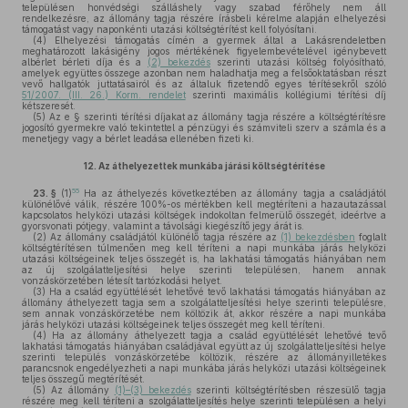
településen honvédségi szálláshely vagy szabad férőhely nem áll
rendelkezésre, az állomány tagja részére írásbeli kérelme alapján elhelyezési
támogatást vagy naponkénti utazási költségtérítést kell folyósítani.
(4)
Elhelyezési támogatás címén a gyermek által a Lakásrendeletben
meghatározott lakásigény jogos mértékének figyelembevételével igénybevett
albérlet bérleti díja és a
(2) bekezdés
szerinti utazási költség folyósítható,
amelyek együttes összege azonban nem haladhatja meg a felsőoktatásban részt
vevő hallgatók juttatásairól és az általuk fizetendő egyes térítésekről szóló
51/2007. (III. 26.) Korm. rendelet
szerinti maximális kollégiumi térítési díj
kétszeresét.
(5)
Az e § szerinti térítési díjakat az állomány tagja részére a költségtérítésre
jogosító gyermekre való tekintettel a pénzügyi és számviteli szerv a számla és a
menetjegy vagy a bérlet leadása ellenében fizeti ki.
12.
Az áthelyezettek munkába járási költségtérítése
55
23. §
(1)
Ha az áthelyezés következtében az állomány tagja a családjától
különélővé válik, részére 100%-os mértékben kell megtéríteni a hazautazással
kapcsolatos helyközi utazási költségek indokoltan felmerülő összegét, ideértve a
gyorsvonati pótjegy, valamint a távolsági kiegészítő jegy árát is.
(2)
Az állomány családjától különélő tagja részére az
(1) bekezdésben
foglalt
költségtérítésen túlmenően meg kell téríteni a napi munkába járás helyközi
utazási költségeinek teljes összegét is, ha lakhatási támogatás hiányában nem
az új szolgálatteljesítési helye szerinti településen, hanem annak
vonzáskörzetében létesít tartózkodási helyet.
(3)
Ha a család együttélését lehetővé tevő lakhatási támogatás hiányában az
állomány áthelyezett tagja sem a szolgálatteljesítési helye szerinti településre,
sem annak vonzáskörzetébe nem költözik át, akkor részére a napi munkába
járás helyközi utazási költségeinek teljes összegét meg kell téríteni.
(4)
Ha az állomány áthelyezett tagja a család együttélését lehetővé tevő
lakhatási támogatás hiányában családjával együtt az új szolgálatteljesítési helye
szerinti település vonzáskörzetébe költözik, részére az állományilletékes
parancsnok engedélyezheti a napi munkába járás helyközi utazási költségeinek
teljes összegű megtérítését.
(5)
Az állomány
(1)–(3) bekezdés
szerinti költségtérítésben részesülő tagja
részére meg kell téríteni a szolgálatteljesítés helye szerinti településen a helyi