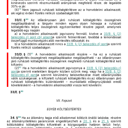
kinevezés szerinti részmunkaidő arányának megfelelő része, de legalább
30%-a jár.
79
(6)
Nem jogosult ruházati költségtérítésre az a honvédelmi alkalmazott,
aki egész évben fizetés nélküli szabadságát tölti.
80
33/C. §
Az időarányosan járó ruházati költségtérítés összegének
megállapításánál a tárgyév minden egyes olyan hónapja a ruházati
költségtérítés teljes összegének egytizenketted részére jogosít, amelynek
legalább egy napján
a)
a honvédelmi alkalmazotti jogviszony fennáll, kivéve a
33/B. § (2)
bekezdés c) pont cb) alpont
ja szerinti felmentéssel, továbbá a lemondással
összefüggő munkavégzés alóli mentesítés időszakát, és
b)
a honvédelmi alkalmazott nincs a
33/B. § (2) bekezdés d) pont
ja szerinti
fizetés nélküli szabadságon.
81
33/D. §
(1)
A honvédelmi alkalmazott részére – ha ez a ruházati
költségtérítés összegének megállapításakor megállapítható – az időarányosan
járó ruházati költségtérítés összegének megfelelő ruházati költségtérítést kell
kifizetni.
82
(2)
Ha a honvédelmi alkalmazott jogviszonya a
33/B. § (2) bekezdés c)
pont
ja szerinti esetekben tárgyév közben szűnik meg, vagy ha a
33/B. § (2)
bekezdés d) pont
ja szerinti körülmény bekövetkezése miatt időarányosítás
válik szükségessé, a kifizetett ruházati költségtérítés és az időarányosan járó
ruházati költségtérítés különbözetét – munkáltatói előlegnyújtásból eredő
követelésként – a honvédelmi alkalmazottól vissza kell követelni.
83
33/E. §
VII. Fejezet
EGYÉB KÖLTSÉGTÉRÍTÉS
84
34. §
Ha az állomány tagja első alkalommal költözik önálló lakásba, részére
az állományilletékes parancsnok engedélyezheti a
20. §
és a
21. §
szerinti
költözködési költségtérítés kifizetését a közigazgatási határon belüli helyi,