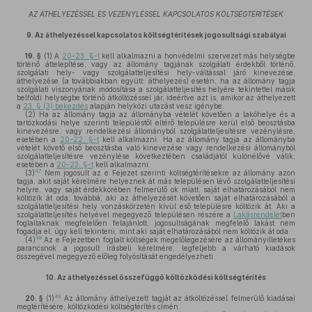
AZ ÁTHELYEZÉSSEL ÉS VEZÉNYLÉSSEL KAPCSOLATOS KÖLTSÉGTÉRÍTÉSEK
9.
Az áthelyezéssel kapcsolatos költségtérítések jogosultsági szabályai
19. §
(1)
A
20–23. §-t
kell alkalmazni a honvédelmi szervezet más helységbe
történő áttelepítése, vagy az állomány tagjának szolgálati érdekből történő,
szolgálati hely- vagy szolgálatteljesítési hely-váltással járó kinevezése,
áthelyezése (a továbbiakban együtt: áthelyezés) esetén, ha az állomány tagja
szolgálati viszonyának módosítása a szolgálatteljesítés helyére tekintettel másik
belföldi helységbe történő átköltözéssel jár, ideértve azt is, amikor az áthelyezett
a
23. § (3) bekezdés
alapján helyközi utazást vesz igénybe.
(2)
Ha az állomány tagja az állományba vételét követően a lakóhelye és a
tartózkodási helye szerinti településtől eltérő településre kerül első beosztásba
kinevezésre, vagy rendelkezési állományból szolgálatteljesítésre vezénylésre,
esetében a
20–22. §-t
kell alkalmazni. Ha az állomány tagja az állományba
vételét követő első beosztásba való kinevezése vagy rendelkezési állományból
szolgálatteljesítésre vezénylése következtében családjától különélővé válik,
esetében a
20–23. §-t
kell alkalmazni.
47
(3)
Nem jogosult az e Fejezet szerinti költségtérítésekre az állomány azon
tagja, akit saját kérelmére helyeznek át más településen lévő szolgálatteljesítési
helyre, vagy saját érdekkörében felmerülő ok miatt, saját elhatározásából nem
költözik át oda, továbbá, aki az áthelyezését követően saját elhatározásából a
szolgálatteljesítési hely vonzáskörzetén kívül eső településre költözik át. Aki a
szolgálatteljesítés helyével megegyező településen részére a
Lakásrendelet
ben
foglaltaknak megfelelően felajánlott, jogosultságának megfelelő lakást nem
fogadja el, úgy kell tekinteni, mint aki saját elhatározásából nem költözik át oda.
48
(4)
Az e Fejezetben foglalt költségek megelőlegezésére az állományilletékes
parancsnok a jogosult írásbeli kérelmére, legfeljebb a várható kiadások
összegével megegyező előleg folyósítását engedélyezheti.
10.
Az áthelyezéssel összefüggő költözködési költségtérítés
49
20. §
(1)
Az állomány áthelyezett tagját az átköltözéssel felmerülő kiadásai
megtérítésére, költözködési költségtérítés címén