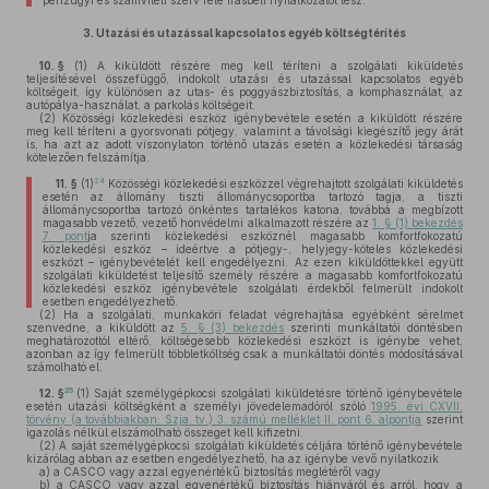
pénzügyi és számviteli szerv felé írásbeli nyilatkozatot tesz.
3.
Utazási és utazással kapcsolatos egyéb költségtérítés
10. §
(1)
A kiküldött részére meg kell téríteni a szolgálati kiküldetés
teljesítésével összefüggő, indokolt utazási és utazással kapcsolatos egyéb
költségeit, így különösen az utas- és poggyászbiztosítás, a komphasználat, az
autópálya-használat, a parkolás költségeit.
(2)
Közösségi közlekedési eszköz igénybevétele esetén a kiküldött részére
meg kell téríteni a gyorsvonati pótjegy, valamint a távolsági kiegészítő jegy árát
is, ha azt az adott viszonylaton történő utazás esetén a közlekedési társaság
kötelezően felszámítja.
24
11. §
(1)
Közösségi közlekedési eszközzel végrehajtott szolgálati kiküldetés
esetén az állomány tiszti állománycsoportba tartozó tagja, a tiszti
állománycsoportba tartozó önkéntes tartalékos katona, továbbá a megbízott
magasabb vezető, vezető honvédelmi alkalmazott részére az
1. § (1) bekezdés
7. pont
ja szerinti közlekedési eszköznél magasabb komfortfokozatú
közlekedési eszköz – ideértve a pótjegy-, helyjegy-köteles közlekedési
eszközt – igénybevételét kell engedélyezni. Az ezen kiküldöttekkel együtt
szolgálati kiküldetést teljesítő személy részére a magasabb komfortfokozatú
közlekedési eszköz igénybevétele szolgálati érdekből felmerült indokolt
esetben engedélyezhető.
(2)
Ha a szolgálati, munkaköri feladat végrehajtása egyébként sérelmet
szenvedne, a kiküldött az
5. § (3) bekezdés
szerinti munkáltatói döntésben
meghatározottól eltérő, költségesebb közlekedési eszközt is igénybe vehet,
azonban az így felmerült többletköltség csak a munkáltatói döntés módosításával
számolható el.
25
12. §
(1)
Saját személygépkocsi szolgálati kiküldetésre történő igénybevétele
esetén utazási költségként a személyi jövedelemadóról szóló
1995. évi CXVII.
törvény (a továbbiakban: Szja. tv.) 3. számú melléklet II. pont 6. alpontja
szerint
igazolás nélkül elszámolható összeget kell kifizetni.
(2)
A saját személygépkocsi szolgálati kiküldetés céljára történő igénybevétele
kizárólag abban az esetben engedélyezhető, ha az igénybe vevő nyilatkozik
a)
a CASCO vagy azzal egyenértékű biztosítás meglétéről vagy
b)
a CASCO vagy azzal egyenértékű biztosítás hiányáról és arról, hogy a