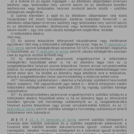
a)
a bútorok és az egyéb ingóságok – az átköltözés időpontjában érvényes
lakóhely vagy tartózkodási hely szerinti lakcím és az átköltözést követően
lakóhelynek vagy tartózkodási helynek minősülő lakcím közötti – szállítási
költségének megtérítése,
b)
számla ellenében a saját és az átköltözés időpontjában vele közös
háztartásban élő közeli hozzátartozói, élettársa indokoltan felmerülő – az
átköltözés időpontjában érvényes lakóhely vagy tartózkodási hely szerinti lakcím
és az átköltözést követően lakóhelynek vagy tartózkodási helynek minősülő
lakcím közötti –, egy útra szóló utazási költségének megtérítése, továbbá
c)
költözködési átalány
illeti meg.
(2)
Az azonos településre áthelyezett házastársakat vagy élettársakat
együttesen illeti meg a költözködési költségtérítés azzal, hogy az
(1) bekezdés a)
és c) pontja
szerinti költségtérítések kérelemre 50-50%-os mértékben megosztva
is folyósíthatók, az
(1) bekezdés b) pontja
szerinti utazási költségtérítés azonban
csak az egyikük részére téríthető meg.
(3)
Az állományilletékes parancsnok engedélyezheti a költözködési
költségtérítés folyósítását akkor is, ha az állomány tagja nem az új
szolgálatteljesítési helyével azonos településre, hanem annak vonzáskörzetébe
költözik. Az engedélyezés a honvédelmi szervezet részére többletköltséggel nem
járhat akkor sem, ha később az állomány tagja átköltözik arra a településre,
ahová a szolgálatteljesítési helye szerint eredetileg is költöznie kellett volna.
50
(4)
Honvédségi szálláshelyen – ideértve a helyőrségi szállóként hasznosított
állami tulajdonú, HM vagyonkezelői jogú lakást is – történő elhelyezés esetén
költözködési költségtérítés címén legfeljebb 200 kg ingóság szállítási költsége
számolható el.
51
(5)
Az állományilletékes parancsnok engedélyezheti a szállítási költség és a
költözködési átalány folyósítását akkor is, ha az állomány tagja az áthelyezést
követően igénybe vett honvédségi szálláshelyről az új szolgálatteljesítési
helyével azonos településre vagy annak vonzáskörzetébe költözik, és az
(1)
bekezdés a) pontja
szerinti szállítási költséget a honvédségi szálláshelyre történő
költözésekor nem számolta el.
21. §
(1)
A
20. § (1) bekezdés a) pontja
szerinti szállítási költségként a
fuvarozó által kiállított számlával és a szállítás megtörténtét alátámasztó, a
fuvarozó által kiállított további dokumentummal igazolt, indokolt mértékű
csomagolási, rakodási, fuvarozási költségeket és a számlával igazolt biztosítási