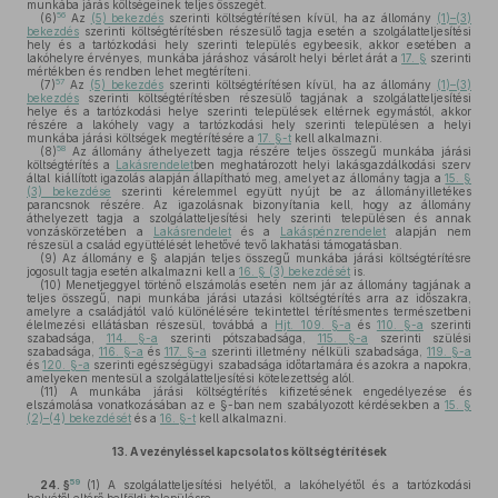
munkába járás költségeinek teljes összegét.
56
(6)
Az
(5) bekezdés
szerinti költségtérítésen kívül, ha az állomány
(1)–(3)
bekezdés
szerinti költségtérítésben részesülő tagja esetén a szolgálatteljesítési
hely és a tartózkodási hely szerinti település egybeesik, akkor esetében a
lakóhelyre érvényes, munkába járáshoz vásárolt helyi bérlet árát a
17. §
szerinti
mértékben és rendben lehet megtéríteni.
57
(7)
Az
(5) bekezdés
szerinti költségtérítésen kívül, ha az állomány
(1)–(3)
bekezdés
szerinti költségtérítésben részesülő tagjának a szolgálatteljesítési
helye és a tartózkodási helye szerinti települések eltérnek egymástól, akkor
részére a lakóhely vagy a tartózkodási hely szerinti településen a helyi
munkába járási költségek megtérítésére a
17. §-t
kell alkalmazni.
58
(8)
Az állomány áthelyezett tagja részére teljes összegű munkába járási
költségtérítés a
Lakásrendelet
ben meghatározott helyi lakásgazdálkodási szerv
által kiállított igazolás alapján állapítható meg, amelyet az állomány tagja a
15. §
(3) bekezdése
szerinti kérelemmel együtt nyújt be az állományilletékes
parancsnok részére. Az igazolásnak bizonyítania kell, hogy az állomány
áthelyezett tagja a szolgálatteljesítési hely szerinti településen és annak
vonzáskörzetében a
Lakásrendelet
és a
Lakáspénzrendelet
alapján nem
részesül a család együttélését lehetővé tevő lakhatási támogatásban.
(9)
Az állomány e § alapján teljes összegű munkába járási költségtérítésre
jogosult tagja esetén alkalmazni kell a
16. § (3) bekezdését
is.
(10)
Menetjeggyel történő elszámolás esetén nem jár az állomány tagjának a
teljes összegű, napi munkába járási utazási költségtérítés arra az időszakra,
amelyre a családjától való különélésére tekintettel térítésmentes természetbeni
élelmezési ellátásban részesül, továbbá a
Hjt. 109. §-a
és
110. §-a
szerinti
szabadsága,
114. §-a
szerinti pótszabadsága,
115. §-a
szerinti szülési
szabadsága,
116. §-a
és
117. §-a
szerinti illetmény nélküli szabadsága,
119. §-a
és
120. §-a
szerinti egészségügyi szabadsága időtartamára és azokra a napokra,
amelyeken mentesül a szolgálatteljesítési kötelezettség alól.
(11)
A munkába járási költségtérítés kifizetésének engedélyezése és
elszámolása vonatkozásában az e §-ban nem szabályozott kérdésekben a
15. §
(2)–(4) bekezdését
és a
16. §-t
kell alkalmazni.
13.
A vezényléssel kapcsolatos költségtérítések
59
24. §
(1)
A szolgálatteljesítési helyétől, a lakóhelyétől és a tartózkodási