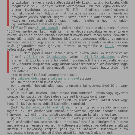
tartózkodási hely és a szolgálatteljesítési hely közötti, szilárd burkolatú, útdíj
megfizetése nélkül igénybe vehető közforgalmú úton mért legrövidebb oda-
vissza távolságra egységesen 15 Ft/km általános személygépkocsi
normaköltséget kell folyósítani. A költségelszámolás csak a tényleges
szolgálatteljesítés céljából megtett utazás esetén alkalmazható, melyet a
közvetlen szolgálati elöljáró vagy hivatali felettes a havi munkaidő-
nyilvántartáson aláírásával igazol.
34
(4)
Az (1) és a
(3) bekezdéstől
eltérően az önkéntes tartalékos katona részére
100%-os mértékben kell megtéríteni a tényleges szolgálatteljesítésre történő
bevonulás és az onnan történő elbocsátást követő hazautazás során indokoltan
felmerülő helyközi utazási költségét, ideértve a gyorsvonati pótjegy, valamint a
távolsági kiegészítő jegy árát is. Ha az utazáshoz az önkéntes tartalékos katona
saját gépjárművet vesz igénybe, részére költségtérítést a
12. §
szerinti
feltételekkel kell fizetni.
35
(5)
Nem jogosult hazautazás címén munkába járási költségtérítésre az
állomány
23. § (1)
és
(2) bekezdés
e, valamint
24. § (3) bekezdés
e hatálya
alá nem tartozó tagja és a honvédelmi alkalmazott, ha a szolgálatteljesítési
hely szerinti településen vagy annak vonzáskörzetében az állomány tagja
vagy a honvédelmi alkalmazott, illetve ezek közös háztartásban élő
családtagja
a)
beköltözhető lakástulajdonnal rendelkezik,
b)
a
Lakásrendelet
vagy a
Lakáspénzrendelet
alapján
ba)
HM rendelkezésű lakást bérel,
bb)
albérletidíj-hozzájárulás vagy lakáspénz igénybevételével bérel vagy
lízingel lakást,
bc)
munkáltatói kölcsön, illetve vissza nem térítendő juttatás vagy egyszeri
pénzbeli támogatás igénybevételével szerzett lakástulajdont, vagy
36
bd)
helyőrségi szállóként hasznosított HM rendelkezésű lakást bérel vagy
használ, kivéve, ha családjától különélőnek minősül.
37
(5a)
Az
(5) bekezdés b) pont bd) alpont
ja nem terjed ki az állomány azon
tagjára, aki szállóférőhelyen történő elhelyezésre jogosult, azonban ennek
hiányában szállóként hasznosított szolgálati lakásban kerül elhelyezésre.
38
(6)
A
Korm. rendelet 5. §-a
szerinti munkába járás költségeinek megtérítését
az állományilletékes parancsnok a rendelkezésére álló költségvetési fedezet
megléte esetén engedélyezheti. A költségvetési fedezet rendelkezésre állását
illetően a Honvédség központi pénzügyi és számviteli feladatokat ellátó
szervezete e tárgyban kiadott tájékoztatását kell irányadónak tekinteni.