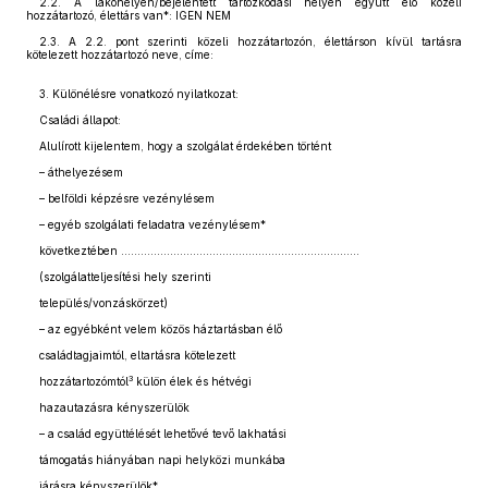
2.2. A lakóhelyén/bejelentett tartózkodási helyén együtt élő közeli
hozzátartozó, élettárs van*: IGEN NEM
2.3. A 2.2. pont szerinti közeli hozzátartozón, élettárson kívül tartásra
kötelezett hozzátartozó neve, címe:
3. Különélésre vonatkozó nyilatkozat:
Családi állapot:
Alulírott kijelentem, hogy a szolgálat érdekében történt
– áthelyezésem
– belföldi képzésre vezénylésem
– egyéb szolgálati feladatra vezénylésem*
következtében .........................................................................
(szolgálatteljesítési hely szerinti
település/vonzáskörzet)
– az egyébként velem közös háztartásban élő
családtagjaimtól, eltartásra kötelezett
3
hozzátartozómtól
külön élek és hétvégi
hazautazásra kényszerülök
– a család együttélését lehetővé tevő lakhatási
támogatás hiányában napi helyközi munkába
járásra kényszerülök*.