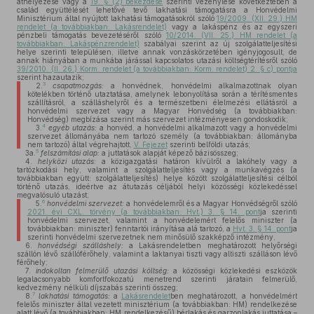
áthelyezése vagy a
19. § (2) bekezdése
szerinti vezénylése következtében a
család együttélését lehetővé tevő lakhatási támogatásra a Honvédelmi
Minisztérium által nyújtott lakhatási támogatásokról szóló
19/2009. (XII. 29.) HM
rendelet (a továbbiakban: Lakásrendelet)
vagy a lakáspénz és az egyszeri
pénzbeli támogatás bevezetéséről szóló
10/2014. (VII. 25.) HM rendelet (a
továbbiakban: Lakáspénzrendelet)
szabályai szerint az új szolgálatteljesítési
helye szerinti településen, illetve annak vonzáskörzetében igényjogosult, de
annak hiányában a munkába járással kapcsolatos utazási költségtérítésről szóló
39/2010. (II. 26.) Korm. rendelet (a továbbiakban: Korm. rendelet) 2. § c) pontja
szerint hazautazik;
3
2.
csapatmozgás:
a honvédnek, honvédelmi alkalmazottnak olyan
kötelékben történő utaztatása, amelynek lebonyolítása során a térítésmentes
szállításról, a szálláshelyről és a természetbeni élelmezési ellátásról a
honvédelmi szervezet vagy a Magyar Honvédség (a továbbiakban:
Honvédség) megbízása szerint más szervezet intézményesen gondoskodik;
4
3.
egyéb utazás:
a honvéd, a honvédelmi alkalmazott vagy a honvédelmi
szervezet állományába nem tartozó személy (a továbbiakban: állományba
nem tartozó) által végrehajtott,
V. Fejezet
szerinti belföldi utazás;
5
3a.
felszámítási alap:
a juttatások alapját képező bázisösszeg;
4.
helyközi utazás:
a közigazgatási határon kívülről a lakóhely vagy a
tartózkodási hely, valamint a szolgálatteljesítés vagy a munkavégzés (a
továbbiakban együtt: szolgálatteljesítés) helye között szolgálatteljesítési célból
történő utazás, ideértve az átutazás céljából helyi közösségi közlekedéssel
megvalósuló utazást;
6
5.
honvédelmi
szervezet:
a honvédelemről és a Magyar Honvédségről szóló
2021. évi CXL. törvény (a továbbiakban: Hvt.) 3. § 14. pont
ja szerinti
honvédelmi szervezet, valamint a honvédelemért felelős miniszter (a
továbbiakban: miniszter) fenntartói irányítása alá tartozó, a
Hvt. 3. § 14. pont
ja
szerinti honvédelmi szervezetnek nem minősülő szakképző intézmény,
6.
honvédségi szálláshely:
a Lakásrendeletben meghatározott helyőrségi
szállón lévő szállóférőhely, valamint a laktanyai tiszti vagy altiszti szálláson lévő
férőhely;
7.
indokoltan felmerülő utazási költség:
a közösségi közlekedési eszközök
legalacsonyabb komfortfokozatú menetrend szerinti járatain felmerülő,
kedvezmény nélküli díjszabás szerinti összeg;
7
8.
lakhatási támogatás:
a
Lakásrendelet
ben meghatározott, a honvédelmért
felelős miniszter által vezetett minisztérium (a továbbiakban: HM) rendelkezése
alatt lévő (a továbbiakban: HM rendelkezésű) bérlakás és garzonlakás juttatása –