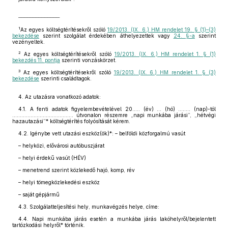
___________________________
1
Az egyes költségtérítésekről szóló
19/2013. (IX. 6.) HM rendelet 19. § (1)–(3)
bekezdése
szerint szolgálat érdekében áthelyezettek vagy
24. §-a
szerint
vezényeltek.
2
Az egyes költségtérítésekről szóló
19/2013. (IX. 6.) HM rendelet 1. § (1)
bekezdés 11. pontja
szerinti vonzáskörzet.
3
Az egyes költségtérítésekről szóló
19/2013. (IX. 6.) HM rendelet 1. § (3)
bekezdése
szerinti családtagok.
4. Az utazásra vonatkozó adatok:
4.1. A fenti adatok figyelembevételével 20….. (év) … (hó) …….. (nap)-tól
…………………………………. útvonalon részemre „napi munkába járási”, „hétvégi
hazautazási”* költségtérítés folyósítását kérem.
4.2. Igénybe vett utazási eszköz(ök)*: – belföldi közforgalmú vasút
– helyközi, elővárosi autóbuszjárat
– helyi érdekű vasút (HÉV)
– menetrend szerint közlekedő hajó, komp, rév
– helyi tömegközlekedési eszköz
– saját gépjármű
4.3. Szolgálatteljesítési hely, munkavégzés helye, címe:
4.4. Napi munkába járás esetén a munkába járás lakóhelyről/bejelentett
tartózkodási helyről* történik.