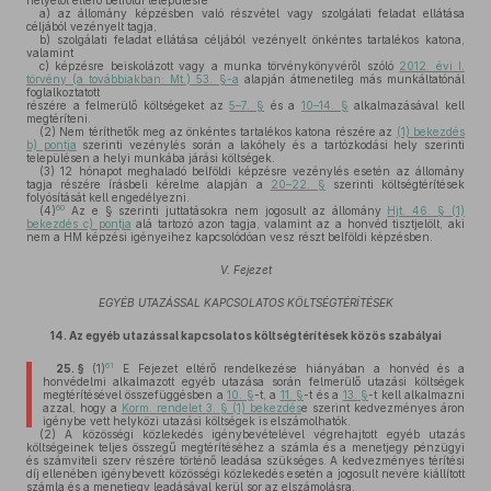
helyétől eltérő belföldi településre
a)
az állomány képzésben való részvétel vagy szolgálati feladat ellátása
céljából vezényelt tagja,
b)
szolgálati feladat ellátása céljából vezényelt önkéntes tartalékos katona,
valamint
c)
képzésre beiskolázott vagy a munka törvénykönyvéről szóló
2012. évi I.
törvény (a továbbiakban: Mt.) 53. §-a
alapján átmenetileg más munkáltatónál
foglalkoztatott
részére a felmerülő költségeket az
5–7. §
és a
10–14. §
alkalmazásával kell
megtéríteni.
(2)
Nem téríthetők meg az önkéntes tartalékos katona részére az
(1) bekezdés
b) pontja
szerinti vezénylés során a lakóhely és a tartózkodási hely szerinti
településen a helyi munkába járási költségek.
(3)
12 hónapot meghaladó belföldi képzésre vezénylés esetén az állomány
tagja részére írásbeli kérelme alapján a
20–22. §
szerinti költségtérítések
folyósítását kell engedélyezni.
60
(4)
Az e § szerinti juttatásokra nem jogosult az állomány
Hjt. 46. § (1)
bekezdés c) pontja
alá tartozó azon tagja, valamint az a honvéd tisztjelölt, aki
nem a HM képzési igényeihez kapcsolódóan vesz részt belföldi képzésben.
V. Fejezet
EGYÉB UTAZÁSSAL KAPCSOLATOS KÖLTSÉGTÉRÍTÉSEK
14.
Az egyéb utazással kapcsolatos költségtérítések közös szabályai
61
25. §
(1)
E Fejezet eltérő rendelkezése hiányában a honvéd és a
honvédelmi alkalmazott egyéb utazása során felmerülő utazási költségek
megtérítésével összefüggésben a
10. §
-t, a
11. §
-t és a
13. §
-t kell alkalmazni
azzal, hogy a
Korm. rendelet 3. § (1) bekezdés
e szerint kedvezményes áron
igénybe vett helyközi utazási költségek is elszámolhatók.
(2)
A közösségi közlekedés igénybevételével végrehajtott egyéb utazás
költségeinek teljes összegű megtérítéséhez a számla és a menetjegy pénzügyi
és számviteli szerv részére történő leadása szükséges. A kedvezményes térítési
díj ellenében igénybevett közösségi közlekedés esetén a jogosult nevére kiállított
számla és a menetjegy leadásával kerül sor az elszámolásra.