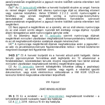
parancsnokának engedélyével a jogosult nevére kiállított számla ellenében kell
megtéríteni.
89
(1a)
Az
(1) bekezdéstől
eltérően a honvéd tisztjelölt részére az angol, francia
és német idegen nyelvből tett sikeres nyelvvizsga díját az államilag elismert
vagy szakmai középfokú, illetve STANAG 2.2.2.2. szintű nyelvvizsgától a
felsőfokú vagy annak megfelelő szintig a nyelvvizsga-bizonyítvány
bemutatásával utólag, az állományilletékes honvédelmi szervezet
parancsnokának engedélyével a jogosult nevére kiállított számla ellenében kell
megtéríteni.
(2)
Nem jogosult a megtérítésre az a személy, aki az első sikeres nyelvvizsga
és az első emelt szintű idegen nyelvből tett érettségi vizsga díjához nyújtott
állami támogatást az adott nyelvvizsgára igénybe vette.
(3)
Az állomány tagja az
(1) bekezdés
szerinti nyelvvizsga díjának
megtérítését miniszteri utasításban meghatározott formanyomtatvány kitöltésével
és az ott meghatározott eljárási szabályok alapján kérelmezheti.
90
(4)
A nyelvvizsga megtérítendő díjának meghatározása során a jogosultat –
az adó- és járulékkedvezmények figyelembevétele nélkül – terhelő közteherrel
megnövelt összeget kell figyelembe venni.
91
34/D. §
(1)
A honvéd tisztjelölt és a honvéd altiszt-jelölt hallgatói, illetve
tanulói jogviszonyának fennállása alatt legfeljebb évi 12 alkalommal a
felsőoktatásban, közoktatásban tanulók részére megváltható havi bérlet árának
miniszteri utasításban meghatározott mértékű megtérítésére jogosult.
(2)
Az
(1) bekezdés
szerinti költségtérítés kifizetése utólag a papíralapú
bérletszelvény, az arról kiállított számla, vagy egyéb, a vásárlást igazoló
dokumentum, vagy ezek elektronikus változatának a HM KGIR ÜSZR-en
keresztül történő megküldése ellenében teljesíthető.
VIII. Fejezet
ZÁRÓ RENDELKEZÉSEK
35. §
(1)
Ez a rendelet – a
(2) bekezdésben
meghatározott kivétellel – a
kihirdetését követő nyolcadik napon lép hatályba.
(2)
A
37. §
2014. március 15-én lép hatályba.