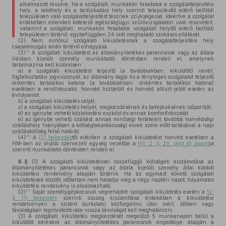
alkalmazott részére, ha a szolgálati, munkaköri feladatok a szolgálatteljesítési
hely, a lakóhely és a tartózkodási hely szerinti településtől eltérő belföldi
településen való szolgálatteljesítést tesznek szükségessé, ideértve a szolgálat
érdekében elrendelt kötelező egészségügyi szűrővizsgálaton való részvételt,
valamint a szolgálati, munkaköri feladatok szolgálati helytől eltérő belföldi
településen történő, egybefüggően 24 órát meghaladó szokásos ellátását.
(2)
Nem minősül szolgálati kiküldetésnek a szolgálatteljesítési hely
csapatmozgás során történő elhagyása.
19
(3)
A szolgálati kiküldetést az állományilletékes parancsnok vagy az általa
írásban kijelölt személy munkáltatói döntésben rendeli el, amelynek
tartalmaznia kell különösen
a)
a szolgálati kiküldetést teljesítő (a továbbiakban: kiküldött) nevét,
foglalkoztatási jogviszonyát, az állomány tagja és a tényleges szolgálatot teljesítő
önkéntes tartalékos katona (a továbbiakban: önkéntes tartalékos katona)
esetében a rendfokozatot, honvéd tisztjelölt és honvéd altiszt-jelölt esetén az
évfolyamot,
b)
a szolgálati kiküldetés célját,
c)
a szolgálati kiküldetés helyét, megkezdésének és befejezésének időpontját,
d)
az igénybe vehető közlekedési eszközt és annak komfortfokozatát,
e)
az igénybe vehető szállást, annak minőségi feltételeit, továbbá honvédségi
szálláshely hiányában a költségtakarékossági elvek szem előtt tartásával a napi
szállásköltség felső határát.
20
(4)
A
(3) bekezdés
től eltérően a szolgálati kiküldetést honvéd esetében a
HM-ben az önálló szervezeti egység vezetője a
Hjt. 2. § 29. pont d) alpont
ja
szerinti munkáltatói döntésben rendeli el.
6. §
(1)
A szolgálati kiküldetéssel összefüggő költségek elszámolása az
állományilletékes parancsnok vagy az általa kijelölt személy által kiadott
kiküldetési rendelvény alapján történik. Ha az egymást követő szolgálati
kiküldetések közötti időtartam nem haladja meg a négy naptári napot, folyamatos
kiküldetési rendelvény is alkalmazható.
21
(2)
Saját személygépkocsival végrehajtott szolgálati kiküldetés esetén a
12.
§ (1) bekezdés
szerinti összeg kiszámítása érdekében a kiküldetési
rendelvényen a szilárd burkolatú közforgalmú úton mért, időben vagy
távolságban legrövidebb oda-vissza távolságot kell meghatározni.
(3)
A szolgálati kiküldetés megkezdését megelőző 5 munkanapon belül a
kiküldött kérésére az állományilletékes parancsnok engedélye alapján a