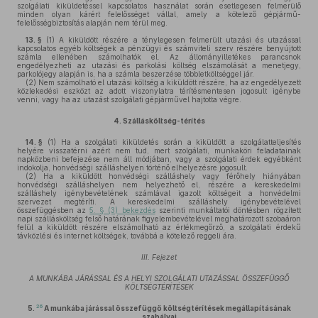
szolgálati kiküldetéssel kapcsolatos használat során esetlegesen felmerülő
minden olyan kárért felelősséget vállal, amely a kötelező gépjármű-
felelősségbiztosítás alapján nem térül meg.
13. §
(1)
A kiküldött részére a ténylegesen felmerült utazási és utazással
kapcsolatos egyéb költségek a pénzügyi és számviteli szerv részére benyújtott
számla ellenében számolhatók el. Az állományilletékes parancsnok
engedélyezheti az utazási és parkolási költség elszámolását a menetjegy,
parkolójegy alapján is, ha a számla beszerzése többletköltséggel jár.
(2)
Nem számolható el utazási költség a kiküldött részére, ha az engedélyezett
közlekedési eszközt az adott viszonylatra térítésmentesen jogosult igénybe
venni, vagy ha az utazást szolgálati gépjárművel hajtotta végre.
4.
Szállásköltség-térítés
14. §
(1)
Ha a szolgálati kiküldetés során a kiküldött a szolgálatteljesítés
helyére visszatérni azért nem tud, mert szolgálati, munkaköri feladatainak
napközbeni befejezése nem áll módjában, vagy a szolgálati érdek egyébként
indokolja, honvédségi szálláshelyen történő elhelyezésre jogosult.
(2)
Ha a kiküldött honvédségi szálláshely vagy férőhely hiányában
honvédségi szálláshelyen nem helyezhető el, részére a kereskedelmi
szálláshely igénybevételének számlával igazolt költségeit a honvédelmi
szervezet megtéríti. A kereskedelmi szálláshely igénybevételével
összefüggésben az
5. § (3) bekezdés
szerinti munkáltatói döntésben rögzített
napi szállásköltség felső határának figyelembevételével meghatározott szobaáron
felül a kiküldött részére elszámolható az értékmegőrző, a szolgálati érdekű
távközlési és internet költségek, továbbá a kötelező reggeli ára.
III. Fejezet
A MUNKÁBA JÁRÁSSAL ÉS A HELYI SZOLGÁLATI UTAZÁSSAL ÖSSZEFÜGGŐ
KÖLTSÉGTÉRÍTÉSEK
26
5.
A munkába járással összefüggő költségtérítések megállapításának
szabályai