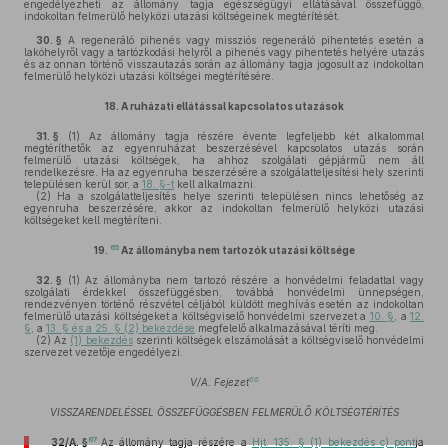
engedélyezheti az állomány tagja egészségügyi ellátásával összefüggő,
indokoltan felmerülő helyközi utazási költségeinek megtérítését.
30. §
A regeneráló pihenés vagy missziós regeneráló pihentetés esetén a
lakóhelyről vagy a tartózkodási helyről a pihenés vagy pihentetés helyére utazás
és az onnan történő visszautazás során az állomány tagja jogosult az indokoltan
felmerülő helyközi utazási költségei megtérítésére.
18.
A ruházati ellátással kapcsolatos utazások
31. §
(1)
Az állomány tagja részére évente legfeljebb két alkalommal
megtéríthetők az egyenruházat beszerzésével kapcsolatos utazás során
felmerülő utazási költségek, ha ahhoz szolgálati gépjármű nem áll
rendelkezésre. Ha az egyenruha beszerzésére a szolgálatteljesítési hely szerinti
településen kerül sor, a
18. §-t
kell alkalmazni.
(2)
Ha a szolgálatteljesítés helye szerinti településen nincs lehetőség az
egyenruha beszerzésére, akkor az indokoltan felmerülő helyközi utazási
költségeket kell megtéríteni.
65
19.
Az állományba nem tartozók utazási költsége
32. §
(1)
Az állományba nem tartozó részére a honvédelmi feladattal vagy
szolgálati érdekkel összefüggésben, továbbá honvédelmi ünnepségen,
rendezvényen történő részvétel céljából küldött meghívás esetén az indokoltan
felmerülő utazási költségeket a költségviselő honvédelmi szervezet a
10. §
, a
12.
§
, a
13. § és a 25. § (2) bekezdése
megfelelő alkalmazásával téríti meg.
(2)
Az
(1) bekezdés
szerinti költségek elszámolását a költségviselő honvédelmi
szervezet vezetője engedélyezi.
66
V/A. Fejezet
VISSZARENDELÉSSEL ÖSSZEFÜGGÉSBEN FELMERÜLŐ KÖLTSÉGTÉRÍTÉS
67
32/A. §
Az állomány tagja részére a
Hjt. 135. § (1) bekezdés c) pont
ja