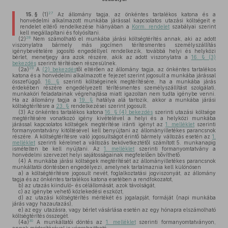
27
15. §
(1)
Az állomány tagja, az önkéntes tartalékos katona és a
honvédelmi alkalmazott munkába járással kapcsolatos utazási költségeit e
rendelet eltérő rendelkezése hiányában a
Korm. rendelet
szabályai szerint
kell megállapítani és folyósítani.
28
(2)
Nem számolható el munkába járási költségtérítés annak, aki az adott
viszonylatra bármely más jogcímen térítésmentes személyszállítás
igénybevételére jogosító engedéllyel rendelkezik, továbbá helyi és helyközi
bérlet, menetjegy ára azok részére, akik az adott viszonylatra a
16. § (3)
bekezdés
szerinti térítésben részesülnek.
29
(2a)
A
(2) bekezdés
től eltérően az állomány tagja, az önkéntes tartalékos
katona és a honvédelmi alkalmazott e fejezet szerint jogosult a munkába járással
összefüggő,
16. §
szerinti költségeinek megtérítésére, ha a munkába járás
érdekében részére engedélyezett térítésmentes személyszállítást szolgálati,
munkaköri feladatainak végrehajtása miatt igazoltan nem tudta igénybe venni.
Ha az állomány tagja a
19. §
hatálya alá tartozik, akkor a munkába járási
költségtérítésre a
23. §
rendelkezései szerint jogosult.
(3)
Az önkéntes tartalékos katona
16. § (4) bekezdés
szerinti utazási költsége
megtérítésére vonatkozó igény kivételével a helyi és a helyközi munkába
járással kapcsolatos költségek megtérítése iránti igényt az
1. melléklet
szerinti
formanyomtatvány kitöltésével kell benyújtani az állományilletékes parancsnok
részére. A költségtérítésre való jogosultságot érintő bármely változás esetén az
1.
melléklet
szerinti kérelmet a változás bekövetkeztétől számított 5. munkanapig
ismételten be kell nyújtani. Az
1. melléklet
szerinti formanyomtatvány a
honvédelmi szervezet helyi sajátosságainak megfelelően bővíthető.
(4)
A munkába járási költségek megtérítését az állományilletékes parancsnok
munkáltatói döntésben engedélyezi, amelynek tartalmaznia kell különösen
a)
a költségtérítésre jogosult nevét, foglalkoztatási jogviszonyát, az állomány
tagja és az önkéntes tartalékos katona esetében a rendfokozatot,
b)
az utazás kiinduló- és célállomását, azok távolságát,
c)
az igénybe vehető közlekedési eszközt,
d)
az utazási költségtérítés mértékét és jogalapját, formáját (napi munkába
járás vagy hazautazás),
e)
az egy utazásra, vagy bérlet vásárlása esetén az egy hónapra elszámolható
költségtérítés összegét.
30
(4a)
A munkáltatói döntés az
1. melléklet
szerinti formanyomtatványon,