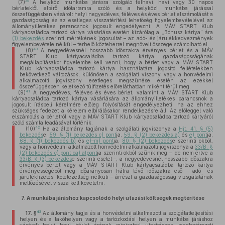
39
(7)
A helyközi munkába járásra szolgáló félhavi, havi vagy 30 napos
bérletektől eltérő időtartamra szóló és a helyközi munkába járással
összefüggésben vásárolt helyi negyedéves, féléves és éves bérlet elszámolását a
gazdaságosság és az esetleges visszatérítési lehetőség figyelembevételével az
állományilletékes parancsnok jogosult engedélyezni. A MÁV START Klub
kártyacsaládba tartozó kártya vásárlása esetén kizárólag a „Bónusz kártya” ára
(1) bekezdés
szerinti mértékének jogosultat – az adó- és járulékkedvezmények
figyelembevétele nélkül – terhelő közteherrel megnövelt összege számolható el.
40
(8)
A negyedévesnél hosszabb időszakra érvényes bérlet és a MÁV
START Klub kártyacsaládba tartozó kártya gazdaságosságának
megállapításakor figyelembe kell venni, hogy a bérlet vagy a MÁV START
Klub kártyacsaládba tartozó kártya használatára jogosító feltételekben
bekövetkező változások, különösen a szolgálati viszony vagy a honvédelmi
alkalmazotti jogviszony esetleges megszűnése esetén az ezekkel
összefüggésben keletkező túlfizetés előreláthatóan miként térül meg.
41
(9)
A negyedéves, féléves és éves bérlet, valamint a MÁV START Klub
kártyacsaládba tartozó kártya vásárlására az állományilletékes parancsnok a
jogosult írásbeli kérelmére előleg folyósítását engedélyezheti, ha az ehhez
szükséges fedezet a kérelem elbírálásakor rendelkezésre áll. Az előleggel való
elszámolás a bérletről vagy a MÁV START Klub kártyacsaládba tartozó kártyáról
szóló számla leadásával történik.
42
(10)
Ha az állomány tagjának a szolgálati jogviszonya a
Hjt. 41. § (5)
bekezdés
e,
59. § (1) bekezdés c) pont
ja,
59. § (2) bekezdés a)
és
e) pont
ja,
68. § (1) bekezdés b)
és
e)–m) pont
ja,
80. § (2) bekezdés
e szerinti okból,
vagy a honvédelmi alkalmazott honvédelmi alkalmazotti jogviszonya a
33/B. §
(2) bekezdés c) pont ca) alpont
ja szerinti okból szűnik meg – ide nem értve a
33/B. § (3) bekezdés
e szerinti esetet –, a negyedévesnél hosszabb időszakra
érvényes bérlet vagy a MÁV START Klub kártyacsaládba tartozó kártya
érvényességéből még időarányosan hátra lévő időszakra eső – adó- és
járulékfizetési kötelezettség nélküli – árrészt a gazdaságosság vizsgálatának
mellőzésével vissza kell követelni.
7.
A munkába járáshoz kapcsolódó helyi utazási költségek megtérítése
43
17. §
Az állomány tagja és a honvédelmi alkalmazott a szolgálatteljesítési
helyen és a lakóhelyen vagy a tartózkodási helyen a munkába járáshoz