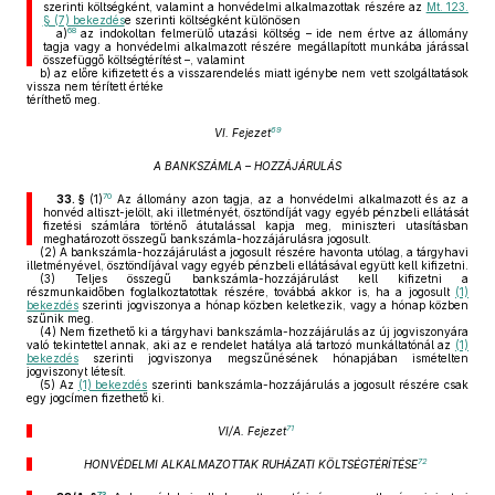
szerinti költségként, valamint a honvédelmi alkalmazottak részére az
Mt. 123.
§ (7) bekezdés
e szerinti költségként különösen
68
a)
az indokoltan felmerülő utazási költség – ide nem értve az állomány
tagja vagy a honvédelmi alkalmazott részére megállapított munkába járással
összefüggő költségtérítést –, valamint
b)
az előre kifizetett és a visszarendelés miatt igénybe nem vett szolgáltatások
vissza nem térített értéke
téríthető meg.
69
VI. Fejezet
A BANKSZÁMLA – HOZZÁJÁRULÁS
70
33. §
(1)
Az állomány azon tagja, az a honvédelmi alkalmazott és az a
honvéd altiszt-jelölt, aki illetményét, ösztöndíját vagy egyéb pénzbeli ellátását
fizetési számlára történő átutalással kapja meg, miniszteri utasításban
meghatározott összegű bankszámla-hozzájárulásra jogosult.
(2)
A bankszámla-hozzájárulást a jogosult részére havonta utólag, a tárgyhavi
illetményével, ösztöndíjával vagy egyéb pénzbeli ellátásával együtt kell kifizetni.
(3)
Teljes összegű bankszámla-hozzájárulást kell kifizetni a
részmunkaidőben foglalkoztatottak részére, továbbá akkor is, ha a jogosult
(1)
bekezdés
szerinti jogviszonya a hónap közben keletkezik, vagy a hónap közben
szűnik meg.
(4)
Nem fizethető ki a tárgyhavi bankszámla-hozzájárulás az új jogviszonyára
való tekintettel annak, aki az e rendelet hatálya alá tartozó munkáltatónál az
(1)
bekezdés
szerinti jogviszonya megszűnésének hónapjában ismételten
jogviszonyt létesít.
(5)
Az
(1) bekezdés
szerinti bankszámla-hozzájárulás a jogosult részére csak
egy jogcímen fizethető ki.
71
VI/A. Fejezet
72
HONVÉDELMI ALKALMAZOTTAK RUHÁZATI KÖLTSÉGTÉRÍTÉSE
73