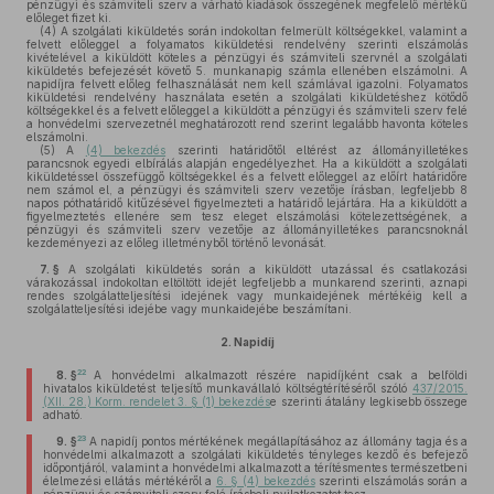
pénzügyi és számviteli szerv a várható kiadások összegének megfelelő mértékű
előleget fizet ki.
(4)
A szolgálati kiküldetés során indokoltan felmerült költségekkel, valamint a
felvett előleggel a folyamatos kiküldetési rendelvény szerinti elszámolás
kivételével a kiküldött köteles a pénzügyi és számviteli szervnél a szolgálati
kiküldetés befejezését követő 5. munkanapig számla ellenében elszámolni. A
napidíjra felvett előleg felhasználását nem kell számlával igazolni. Folyamatos
kiküldetési rendelvény használata esetén a szolgálati kiküldetéshez kötődő
költségekkel és a felvett előleggel a kiküldött a pénzügyi és számviteli szerv felé
a honvédelmi szervezetnél meghatározott rend szerint legalább havonta köteles
elszámolni.
(5)
A
(4) bekezdés
szerinti határidőtől eltérést az állományilletékes
parancsnok egyedi elbírálás alapján engedélyezhet. Ha a kiküldött a szolgálati
kiküldetéssel összefüggő költségekkel és a felvett előleggel az előírt határidőre
nem számol el, a pénzügyi és számviteli szerv vezetője írásban, legfeljebb 8
napos póthatáridő kitűzésével figyelmezteti a határidő lejártára. Ha a kiküldött a
figyelmeztetés ellenére sem tesz eleget elszámolási kötelezettségének, a
pénzügyi és számviteli szerv vezetője az állományilletékes parancsnoknál
kezdeményezi az előleg illetményből történő levonását.
7. §
A szolgálati kiküldetés során a kiküldött utazással és csatlakozási
várakozással indokoltan eltöltött idejét legfeljebb a munkarend szerinti, aznapi
rendes szolgálatteljesítési idejének vagy munkaidejének mértékéig kell a
szolgálatteljesítési idejébe vagy munkaidejébe beszámítani.
2.
Napidíj
22
8. §
A honvédelmi alkalmazott részére napidíjként csak a belföldi
hivatalos kiküldetést teljesítő munkavállaló költségtérítéséről szóló
437/2015.
(XII. 28.) Korm. rendelet 3. § (1) bekezdés
e szerinti átalány legkisebb összege
adható.
23
9. §
A napidíj pontos mértékének megállapításához az állomány tagja és a
honvédelmi alkalmazott a szolgálati kiküldetés tényleges kezdő és befejező
időpontjáról, valamint a honvédelmi alkalmazott a térítésmentes természetbeni
élelmezési ellátás mértékéről a
6. § (4) bekezdés
szerinti elszámolás során a