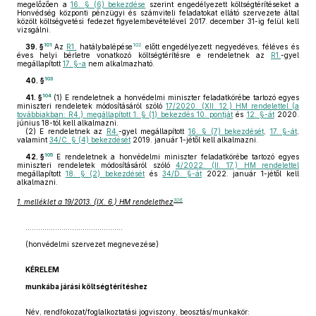
megelőzően a
16. § (6) bekezdése
szerint engedélyezett költségtérítéseket a
Honvédség központi pénzügyi és számviteli feladatokat ellátó szervezete által
közölt költségvetési fedezet figyelembevételével 2017. december 31-ig felül kell
vizsgálni.
101
102
39. §
Az
R1.
hatálybalépése
előtt engedélyezett negyedéves, féléves és
éves helyi bérletre vonatkozó költségtérítésre e rendeletnek az
R1.
-gyel
megállapított
17. §-a
nem alkalmazható.
103
40. §
104
41. §
(1)
E rendeletnek a honvédelmi miniszter feladatkörébe tartozó egyes
miniszteri rendeletek módosításáról szóló
17/2020. (XII. 12.) HM rendelettel (a
továbbiakban: R4.) megállapított 1. § (1) bekezdés 10. pontját
és
12. §-át
2020.
június 18-tól kell alkalmazni.
(2)
E rendeletnek az
R4.
-gyel megállapított
16. § (7) bekezdését
,
17. §-át
,
valamint
34/C. § (4) bekezdését
2019. január 1-jétől kell alkalmazni.
105
42. §
E rendeletnek a honvédelmi miniszter feladatkörébe tartozó egyes
miniszteri rendeletek módosításáról szóló
4/2022. (II. 17.) HM rendelettel
megállapított
18. § (2) bekezdését
és
34/D. §-át
2022. január 1-jétől kell
alkalmazni.
106
1. melléklet a 19/2013. (IX. 6.) HM rendelethez
……………………………………….
(honvédelmi szervezet megnevezése)
KÉRELEM
munkába járási költségtérítéshez
Név, rendfokozat/foglalkoztatási jogviszony, beosztás/munkakör: