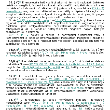
92
36. §
(1)
E rendeletet a hatályba lépésekor már fennálló szolgálati, önkéntes
tartalékos szolgálati, tisztjelölti szolgálati, altiszt-jelölti szolgálati viszonyokra és
honvédelmi alkalmazotti, közalkalmazotti jogviszonyokra, továbbá a –
(2) és (3)
bekezdésben
meghatározott eltérésekkel a – hatályba lépése előtt megkezdett
szolgálati kiküldetés, helyi szolgálati és egyéb utazás, vezénylés, tényleges
szolgálatteljesítés, elrendelt áthelyezés esetén is alkalmazni kell.
(2)
Az
1. § (1) bekezdés 11. pontja
és a
19. § (2) bekezdése
helyett az állomány
tagjának e rendelet hatálybalépését megelőző kinevezése vagy áthelyezése
esetében újabb, szolgálatteljesítési hely-váltással járó kinevezéséig vagy
áthelyezéséig az e rendelet hatálybalépését megelőző napon hatályos
szabályokat kell alkalmazni.
93
(3)
A
14. §
helyett a honvéd, a honvédelmi alkalmazott vagy a
közalkalmazott e rendelet hatálybalépését megelőzően megkezdett szolgálati
kiküldetése esetében az e rendelet hatálybalépését megelőző napon hatályos
szabályokat kell alkalmazni.
94
36/A. §
E rendeletnek az egyes költségtérítésekről szóló 19/2013. (IX. 6.) HM
rendelet módosításáról szóló
4/2014. (III. 20.) HM rendelet 4. §-ával
megállapított
VI. Fejezetét
2014. január 1-jétől kell alkalmazni.
95
36/B. §
E rendeletnek az egyes honvédelmi tárgyú miniszteri rendeletek
módosításáról szóló
5/2015. (VI. 22.) HM rendelet (a továbbiakban: R3.) 8. §-ával
96
megállapított
21. § (4) bekezdés b) pontját
az
R3.
hatálybalépését
követően
benyújtott kérelmek esetében kell alkalmazni.
97
37. §
E rendeletnek az egyes juttatási tárgyú honvédelmi miniszteri
rendeletek módosításáról szóló
26/2016. (XII. 22.) HM rendelettel (a
továbbiakban: R.) megállapított 24. §-a
alkalmazása során úgy kell eljárni, hogy
a 6 hónapot meghaladó vezénylések, beiskolázások és más munkáltatónál
történő átmeneti foglalkoztatások esetén a
12. § (1) bekezdése
szerinti utazási
98
költségtérítések elszámolására az
R.
hatálybalépését
követően végrehajtott
utazásokkal összefüggésben kerülhet sor.
99
38. §
E rendeletnek az egyes honvédelmi miniszteri rendeletek
módosításáról szóló
10/2017. (VIII. 31.) HM rendelettel (a továbbiakban: R1.)
100
megállapított 16. § (6) bekezdését
az
R1.
hatálybalépését
követően
engedélyezett költségtérítésekre kell alkalmazni. Az
R1.
hatálybalépését