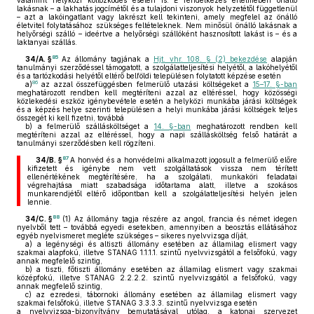
valamint helyközi költözködés esetén is. E rendelkezés értelmében önálló
lakásnak – a lakhatás jogcímétől és a tulajdoni viszonyok helyzetétől függetlenül
– azt a lakóingatlant vagy lakrészt kell tekinteni, amely megfelel az önálló
életvitel folytatásához szükséges feltételeknek. Nem minősül önálló lakásnak a
helyőrségi szálló – ideértve a helyőrségi szállóként hasznosított lakást is – és a
laktanyai szállás.
85
34/A. §
Az állomány tagjának a
Hjt. vhr. 108. § (2) bekezdése
alapján
tanulmányi szerződéssel támogatott, a szolgálatteljesítési helyétől, a lakóhelyétől
és a tartózkodási helyétől eltérő belföldi településen folytatott képzése esetén
86
a)
az azzal összefüggésben felmerülő utazási költségeket a
15–17. §-ban
meghatározott rendben kell megtéríteni azzal az eltéréssel, hogy közösségi
közlekedési eszköz igénybevétele esetén a helyközi munkába járási költségek
és a képzés helye szerinti településen a helyi munkába járási költségek teljes
összegét ki kell fizetni, továbbá
b)
a felmerülő szállásköltséget a
14. §-ban
meghatározott rendben kell
megtéríteni azzal az eltéréssel, hogy a napi szállásköltség felső határát a
tanulmányi szerződésben kell rögzíteni.
87
34/B. §
A honvéd és a honvédelmi alkalmazott jogosult a felmerülő előre
kifizetett és igénybe nem vett szolgáltatások vissza nem térített
ellenértékének megtérítésére, ha a szolgálati, munkaköri feladatai
végrehajtása miatt szabadsága időtartama alatt, illetve a szokásos
munkarendjétől eltérő időpontban kell a szolgálatteljesítési helyén jelen
lennie.
88
34/C. §
(1)
Az állomány tagja részére az angol, francia és német idegen
nyelvből tett – továbbá egyedi esetekben, amennyiben a beosztás ellátásához
egyéb nyelvismeret megléte szükséges – sikeres nyelvvizsga díját,
a)
a legénységi és altiszti állomány esetében az államilag elismert vagy
szakmai alapfokú, illetve STANAG 1.1.1.1. szintű nyelvvizsgától a felsőfokú, vagy
annak megfelelő szintig,
b)
a tiszti, főtiszti állomány esetében az államilag elismert vagy szakmai
középfokú, illetve STANAG 2.2.2.2. szintű nyelvvizsgától a felsőfokú, vagy
annak megfelelő szintig,
c)
az ezredesi, tábornoki állomány esetében az államilag elismert vagy
szakmai felsőfokú, illetve STANAG 3.3.3.3. szintű nyelvvizsga esetén
a nyelvvizsga-bizonyítvány bemutatásával utólag, a katonai szervezet