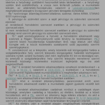
ideértve a helyőrségi szállóként hasznosított lakás bérbeadását –, a helyőrségi
szállón lévő szállóférőhely, a vissza nem térítendő juttatás, a munkáltatói
kölcsön, az albérletidíj-hozzájárulás, valamint a
Lakáspénzrendelet
ben
meghatározott lakáspénz és egyszeri pénzbeli támogatás biztosítása;
8
8a.
nyelvvizsga:
államilag elismert általános, szakmai, illetve ARMA, STANAG
6001 nyelvvizsga.
9.
pénzügyi és számviteli szerv:
a saját pénzügyi és számviteli szervezeti
elemmel
a)
rendelkező honvédelmi szervezet esetében a pénzügyi és számviteli
szervezeti elem,
b)
nem rendelkező honvédelmi szervezet esetében a pénzügyi és számviteli
utaltsági rend szerinti pénzügyi és számviteli szervezeti elem;
9
10.
saját személygépkocsi:
a honvéd, a honvédelmi alkalmazott vagy
ezeknek a Polgári Törvénykönyvről szóló törvény (a továbbiakban:
Ptk.
)
szerinti közeli hozzátartozója tulajdonában lévő, vagy általuk zárt végű
lízingbe vett, a közúti közlekedés szabályairól szóló jogszabály szerinti
személygépkocsi;
11.
vonzáskörzet:
az a település, amely közelebb eső közigazgatási határa a
szolgálatteljesítési hely szerinti település közigazgatási határától közforgalom
számára nyitott, szilárd burkolatú úton mért, legfeljebb 40 km-es távolságra van,
és amelytől a szolgálatteljesítési hely szerinti település menetrend szerint
közlekedő közösségi közlekedési eszközzel legfeljebb egy óra alatt
megközelíthető.
10
(1a)
E rendelet honvédelmi alkalmazottakra vonatkozó rendelkezéseit – a
17. §
, a
19–32. §
, valamint a
33/A–33/D. §
kivételével – a honvédelmi
szervezetnél foglalkoztatott munkavállalókra is megfelelően alkalmazni kell.
11
(1b)
A
15–17. §
, a
19–23. §
, a
30–32. §
, a
33/A–33/D. §
, a
34. §
és az
1.
melléklet
nem alkalmazható a honvéd tisztjelöltek esetében.
12
(2)
Ahol e rendelet állományilletékes parancsnokot említ, azon
honvédelmi alkalmazott esetén a munkáltatói jogkört gyakorló vezetőt kell
érteni.
13
(3)
E rendelet alkalmazásában családnak minősül a családtagok olyan
közössége, amelyben családtag a házastárs, az élettárs, továbbá az a közeli
hozzátartozó, akit a
Ptk.
szerint az állomány tagja köteles eltartani, és akit a
kinevezés, a szolgálat érdekében történt áthelyezés vagy a
19. § (2) bekezdése
szerinti vezénylés időpontjában saját háztartásában ténylegesen eltartott.
14
(4)
Az élettárs után e rendelet alapján megállapítható költségtérítések