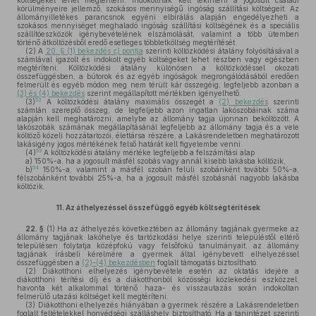
költségeket lehet megtéríteni. Indokoltnak kell tekinteni a jogosult családi
körülményeire jellemző, szokásos mennyiségű ingóság szállítási költségeit. Az
állományilletékes parancsnok egyéni elbírálás alapján engedélyezheti a
szokásos mennyiséget meghaladó ingóság szállítási költségének és a speciális
szállítóeszközök igénybevételének elszámolását, valamint a több ütemben
történő átköltözésből eredő esetleges többletköltség megtérítését.
(2)
A
20. § (1) bekezdés c) pontja
szerinti költözködési átalány folyósításával a
számlával igazolt és indokolt egyéb költségeket lehet részben vagy egészben
megtéríteni. Költözködési átalány különösen a költözködéssel okozati
összefüggésben, a bútorok és az egyéb ingóságok megrongálódásából eredően
felmerült és egyéb módon meg nem térült kár összegéig, legfeljebb azonban a
(3) és (4) bekezdés
szerint megállapított mértékben igényelhető.
52
(3)
A költözködési átalány maximális összegét a
(2) bekezdés
szerinti
számlán szereplő összeg, de legfeljebb azon ingatlan lakószobáinak száma
alapján kell meghatározni, amelybe az állomány tagja újonnan beköltözött. A
lakószobák számának megállapításánál legfeljebb az állomány tagja és a vele
költöző közeli hozzátartozói, élettársa részére, a Lakásrendeletben meghatározott
lakásigény jogos mértékének felső határát kell figyelembe venni.
53
(4)
A költözködési átalány mértéke legfeljebb a felszámítási alap
a)
150%-a, ha a jogosult másfél szobás vagy annál kisebb lakásba költözik,
54
b)
150%-a, valamint a másfél szobán felüli szobánként további 50%-a,
félszobánként további 25%-a, ha a jogosult másfél szobásnál nagyobb lakásba
költözik.
11.
Az áthelyezéssel összefüggő egyéb költségtérítések
22. §
(1)
Ha az áthelyezés következtében az állomány tagjának gyermeke az
állomány tagjának lakóhelye és tartózkodási helye szerinti településtől eltérő
településen folytatja középfokú vagy felsőfokú tanulmányait, az állomány
tagjának írásbeli kérelmére a gyermek által igénybevett elhelyezéssel
összefüggésben a
(2)–(4) bekezdésben
foglalt támogatás biztosítható.
(2)
Diákotthoni elhelyezés igénybevétele esetén az oktatás idejére a
diákotthoni térítési díj és a diákotthonból közösségi közlekedési eszközzel,
havonta két alkalommal történő haza- és visszautazás során indokoltan
felmerülő utazási költséget kell megtéríteni.
(3)
Diákotthoni elhelyezés hiányában a gyermek részére a Lakásrendeletben
foglalt feltételekkel honvédségi szálláshely biztosítható. Ha a tanintézet szerinti