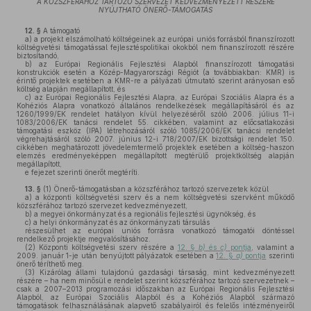
A KÖZSZFÉRÁHOZ TARTOZÓ SZERVEZET KEDVEZMÉNYEZETT RÉSZÉRE
NYÚJTHATÓ ÖNERŐ-TÁMOGATÁS
12. §
A támogató
a)
a projekt elszámolható költségeinek az európai uniós forrásból finanszírozott
költségvetési támogatással fejlesztéspolitikai okokból nem finanszírozott részére
biztosítandó,
b)
az Európai Regionális Fejlesztési Alapból finanszírozott támogatási
konstrukciók esetén a Közép-Magyarországi Régiót (a továbbiakban: KMR) is
érintő projektek esetében a KMR-re a pályázati útmutató szerint arányosan eső
költség alapján megállapított, és
c)
az Európai Regionális Fejlesztési Alapra, az Európai Szociális Alapra és a
Kohéziós Alapra vonatkozó általános rendelkezések megállapításáról és az
1260/1999/EK rendelet hatályon kívül helyezéséről szóló 2006. július 11-i
1083/2006/EK tanácsi rendelet 55. cikkében, valamint az előcsatlakozási
támogatási eszköz (IPA) létrehozásáról szóló 1085/2006/EK tanácsi rendelet
végrehajtásáról szóló 2007. június 12-i 718/2007/EK bizottsági rendelet 150.
cikkében meghatározott jövedelemtermelő projektek esetében a költség-haszon
elemzés eredményeképpen megállapított megtérülő projektköltség alapján
megállapított,
e fejezet szerinti önerőt megtéríti.
13. §
(1)
Önerő-támogatásban a közszférához tartozó szervezetek közül
a)
a központi költségvetési szerv és a nem költségvetési szervként működő
közszférához tartozó szervezet kedvezményezett,
b)
a megyei önkormányzat és a regionális fejlesztési ügynökség, és
c)
a helyi önkormányzat és az önkormányzati társulás
részesülhet az európai uniós forrásra vonatkozó támogatói döntéssel
rendelkező projektje megvalósításához.
(2)
Központi költségvetési szerv részére a
12. §
b)
és
c)
pontja
, valamint a
2009. január 1-je után benyújtott pályázatok esetében a
12. §
a)
pontja
szerinti
önerő téríthető meg.
(3)
Kizárólag állami tulajdonú gazdasági társaság, mint kedvezményezett
részére – ha nem minősül e rendelet szerint közszférához tartozó szervezetnek –
csak a 2007–2013 programozási időszakban az Európai Regionális Fejlesztési
Alapból, az Európai Szociális Alapból és a Kohéziós Alapból származó
támogatások felhasználásának alapvető szabályairól és felelős intézményeiről