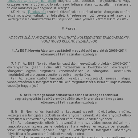
bekezdés
b)
és
c)
pontjában
meghatározott esetekben projektenként vagy
összesen eléri a 300 millió forintot, azok felhasználásához az államháztartásért
felelős miniszter jóváhagyása szükséges.
(3)
Ha az
(1) bekezdés
szerinti kifizetések az európai uniós támogatás terhére
elszámolhatóvá válnak, a teljesített kifizetésekre jutó bevételeket azokra a
költségvetési előirányzatokra kell teljesíteni, amelyekről a kifizetések teljesültek.
II. Fejezet
AZ EGYES ELŐIRÁNYZATOKBÓL NYÚJTHATÓ KÖLTSÉGVETÉSI TÁMOGATÁSOKRA
VONATKOZÓ KÜLÖNÖS SZABÁLYOK
4.
Az EGT, Norvég Alap támogatásból megvalósuló projektek 2009–2014
előirányzat felhasználási szabályai
7. §
(1)
Az EGT, Norvég Alap támogatásból megvalósuló projektek 2009–2014
előirányzatból (ezen alcím alkalmazásában a továbbiakban: előirányzat)
támogatott egyes programok vonatkozásában a támogatási konstrukció
meghirdetését a program operátor vezetője hagyja jóvá.
(2)
Az előirányzatból támogatott kétoldalú kapcsolatok nemzeti alapja
vonatkozásában a támogatási konstrukció meghirdetését a nemzeti kapcsolattartó
vezetője hagyja jóvá.
5.
Az EU támogatások felhasználásához szükséges technikai
segítségnyújtás és a Közreműködői intézményrendszer támogatása
előirányzat felhasználási szabályai
8. §
(1)
Nem uniós forrásból a kedvezményezett működéséhez nyújtott
költségvetési támogatás biztosítása időarányosan történik. Az időarányostól eltérő
folyósítást a kedvezményezett írásbeli kérelemmel kezdeményezheti.
(2)
Az időarányostól eltérő felhasználást – a szerződés módosításával – a
támogató abban az esetben engedélyezi, ha a kedvezményezett a pénzforgalmi
terve benyújtásával igazolja, hogy a költségvetési támogatás időarányos
folyósítása a folyamatos működését veszélyeztetné.
(3)
A kedvezményezett a költségvetési támogatás felhasználásáról a