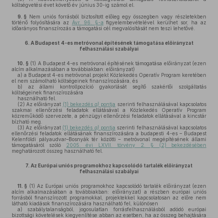
költségvetési évet követő év június 30-ig számol el.
9. §
Nem uniós forrásból biztosított előleg egy összegben vagy részletekben
történő folyósítására az
Ávr. 96. §-a
figyelembevételével kerülhet sor, ha az
időarányos finanszírozás a támogatási cél megvalósítását nem teszi lehetővé.
6.
A Budapest 4-es metróvonal építésének támogatása előirányzat
felhasználási szabályai
10. §
(1)
A Budapest 4-es metróvonal építésének támogatása előirányzat (ezen
alcím alkalmazásában a továbbiakban: előirányzat)
a)
a Budapest 4-es metróvonal projekt Közlekedés Operatív Program keretében
el nem számolható költségeinek finanszírozására, és
b)
az állami kontrollpozíció gyakorlását segítő szakértői szolgáltatás
költségeinek finanszírozására
használható fel.
(2)
Az előirányzat
(1) bekezdés
a)
pontja
szerinti felhasználásával kapcsolatos
szakmai ellenőrzési feladatok ellátásával a Közlekedés Operatív Program
közreműködő szervezete, a pénzügyi ellenőrzési feladatok ellátásával a kincstár
bízható meg.
(3)
Az előirányzat
(1) bekezdés
a)
pontja
szerinti felhasználásával kapcsolatos
ellenőrzési feladatok ellátásának finanszírozására a budapesti 4-es – Budapest
Kelenföldi pályaudvar–Bosnyák tér közötti – metróvonal megépítésének állami
támogatásáról szóló
2005. évi LXVII. törvény 2. § (2) bekezdésében
meghatározott összeg használható fel.
7.
Az Európai uniós programokhoz kapcsolódó tartalék előirányzat
felhasználási szabályai
11. §
(1)
Az Európai uniós programokhoz kapcsolódó tartalék előirányzat (ezen
alcím alkalmazásában a továbbiakban: előirányzat) a részben európai uniós
forrásból finanszírozott programokkal, projektekkel kapcsolatosan az előre nem
látható kiadások finanszírozására használható fel, különösen
a)
szabálytalanságból, jogosulatlan forrásfelhasználásból adódó európai
bizottsági követelések kiegyenlítése abban az esetben, ha az összeg behajtására