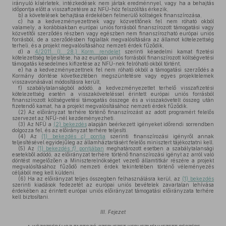
irányuló kísérletek, intézkedések nem jártak eredménnyel, vagy ha a behajtás
időpontja előtt a visszafizetésre az NFÜ-höz felszólítás érkezik,
b)
a követelések behajtása érdekében felmerülő költségek finanszírozása,
c)
ha a kedvezményezettnek vagy közvetítőnek fel nem róható okból
valamely, a korábbiakban európai uniós forrásból finanszírozott támogatási vagy
közvetítői szerződés részben vagy egészben nem finanszírozható európai uniós
forrásból, de a szerződésben foglaltak megvalósítására az államot kötelezettség
terheli, és a projekt megvalósításához nemzeti érdek fűződik,
d)
a
4/2011. (I. 28.) Korm. rendelet
szerinti késedelmi kamat fizetési
kötelezettség teljesítése, ha az európai uniós forrásból finanszírozott költségvetési
támogatás késedelmes kifizetése az NFÜ-nek felróható okból történt,
e)
ha a kedvezményezettnek fel nem róható okból a támogatási szerződés a
Kormány döntése következtében megszüntetésre vagy egyes projektelemek
visszavonásával módosításra került,
f)
szabálytalanságból adódó, a kedvezményezettet terhelő visszafizetési
kötelezettség esetén a visszaköveteléssel érintett európai uniós forrásból
finanszírozott költségvetési támogatás összege és a visszakövetelt összeg után
fizetendő kamat, ha a projekt megvalósításához nemzeti érdek fűződik.
(2)
Az előirányzat terhére történő finanszírozást az adott programért felelős
szervezet az NFÜ-nél kezdeményezheti.
(3)
Az NFÜ a
(2) bekezdés
alapján beérkezett igényeket időrendi sorrendben
dolgozza fel, és az előirányzat terhére teljesíti.
(4)
Az
(1) bekezdés
c)
pontja
szerinti finanszírozási igényről annak
teljesítésével egyidejűleg az államháztartásért felelős minisztert tájékoztatni kell.
(5)
Az
(1) bekezdés
f)
pontjában
meghatározott esetben a szabálytalansági
esetekből adódó, az előirányzat terhére történő finanszírozási igényt az arról való
döntést megelőzően a Miniszterelnökséget vezető államtitkár részére a projekt
megvalósításához fűződő nemzeti érdek tekintetében történő véleményezés
céljából meg kell küldeni.
(6)
Ha az előirányzat teljes összegben felhasználásra kerül, az
(1) bekezdés
szerinti kiadások fedezetét az európai uniós bevételek zavartalan lehívása
érdekében az érintett európai uniós előirányzat támogatási előirányzata terhére
kell biztosítani.
III. Fejezet