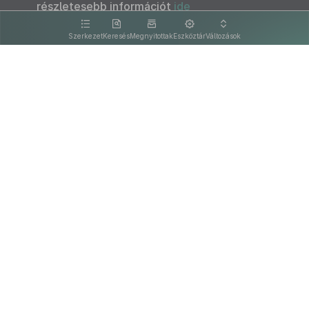
részletesebb információt
ide
kattintva olvashat.
Szerkezet
Keresés
Megnyitottak
Eszköztár
Változások
Kapcsolat
Felhasználási feltételek
PDF
Akadálymentesítési nyilatkozat
Adatkezelési tájékoztató