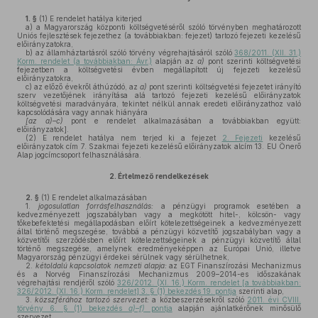
1. §
(1)
E rendelet hatálya kiterjed
a)
a Magyarország központi költségvetéséről szóló törvényben meghatározott
Uniós fejlesztések fejezethez (a továbbiakban: fejezet) tartozó fejezeti kezelésű
előirányzatokra,
b)
az államháztartásról szóló törvény végrehajtásáról szóló
368/2011. (XII. 31.)
Korm. rendelet (a továbbiakban: Ávr.)
alapján az
a)
pont szerinti költségvetési
fejezetben a költségvetési évben megállapított új fejezeti kezelésű
előirányzatokra,
c)
az előző évekről áthúzódó, az
a)
pont szerinti költségvetési fejezetet irányító
szerv vezetőjének irányítása alá tartozó fejezeti kezelésű előirányzatok
költségvetési maradványára, tekintet nélkül annak eredeti előirányzathoz való
kapcsolódására vagy annak hiányára
[az a)–c)
pont e rendelet alkalmazásában a továbbiakban együtt:
előirányzatok].
(2)
E rendelet hatálya nem terjed ki a fejezet
2. Fejezeti
kezelésű
előirányzatok cím 7. Szakmai fejezeti kezelésű előirányzatok alcím 13. EU Önerő
Alap jogcímcsoport felhasználására.
2.
Értelmező rendelkezések
2. §
(1)
E rendelet alkalmazásában
1.
jogosulatlan forrásfelhasználás:
a pénzügyi programok esetében a
kedvezményezett jogszabályban vagy a megkötött hitel-, kölcsön- vagy
tőkebefektetési megállapodásban előírt kötelezettségeinek a kedvezményezett
által történő megszegése, továbbá a pénzügyi közvetítő jogszabályban vagy a
közvetítői szerződésben előírt kötelezettségeinek a pénzügyi közvetítő által
történő megszegése, amelynek eredményeképpen az Európai Unió, illetve
Magyarország pénzügyi érdekei sérülnek vagy sérülhetnek,
2.
kétoldalú kapcsolatok nemzeti alapja:
az EGT Finanszírozási Mechanizmus
és a Norvég Finanszírozási Mechanizmus 2009–2014-es időszakának
végrehajtási rendjéről szóló
326/2012. (XI. 16.) Korm. rendelet [a továbbiakban:
326/2012. (XI. 16.) Korm. rendelet] 3. § (1) bekezdés 19. pontja
szerinti alap,
3.
közszférához tartozó szervezet:
a közbeszerzésekről szóló
2011. évi CVIII.
törvény 6. § (1) bekezdés
a)–f)
pontja
alapján ajánlatkérőnek minősülő
szervezet,