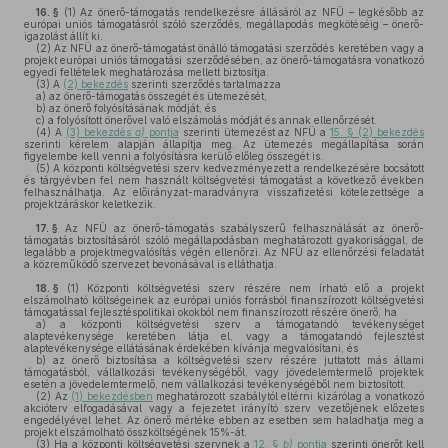
16. §
(1)
Az önerő-támogatás rendelkezésre állásáról az NFÜ – legkésőbb az
európai uniós támogatásról szóló szerződés, megállapodás megkötéséig – önerő-
igazolást állít ki.
(2)
Az NFÜ az önerő-támogatást önálló támogatási szerződés keretében vagy a
projekt európai uniós támogatási szerződésében, az önerő-támogatásra vonatkozó
egyedi feltételek meghatározása mellett biztosítja.
(3)
A
(2) bekezdés
szerinti szerződés tartalmazza
a)
az önerő-támogatás összegét és ütemezését,
b)
az önerő folyósításának módját, és
c)
a folyósított önerővel való elszámolás módját és annak ellenőrzését.
(4)
A
(3) bekezdés
a)
pontja
szerinti ütemezést az NFÜ a
15. § (2) bekezdés
szerinti kérelem alapján állapítja meg. Az ütemezés megállapítása során
figyelembe kell venni a folyósításra kerülő előleg összegét is.
(5)
A központi költségvetési szerv kedvezményezett a rendelkezésére bocsátott
és tárgyévben fel nem használt költségvetési támogatást a következő években
felhasználhatja. Az előirányzat-maradványra visszafizetési kötelezettsége a
projektzáráskor keletkezik.
17. §
Az NFÜ az önerő-támogatás szabályszerű felhasználását az önerő-
támogatás biztosításáról szóló megállapodásban meghatározott gyakorisággal, de
legalább a projektmegvalósítás végén ellenőrzi. Az NFÜ az ellenőrzési feladatát
a közreműködő szervezet bevonásával is elláthatja.
18. §
(1)
Központi költségvetési szerv részére nem írható elő a projekt
elszámolható költségeinek az európai uniós forrásból finanszírozott költségvetési
támogatással fejlesztéspolitikai okokból nem finanszírozott részére önerő, ha
a)
a központi költségvetési szerv a támogatandó tevékenységet
alaptevékenysége keretében látja el, vagy a támogatandó fejlesztést
alaptevékenysége ellátásának érdekében kívánja megvalósítani, és
b)
az önerő biztosítása a költségvetési szerv részére juttatott más állami
támogatásból, vállalkozási tevékenységéből, vagy jövedelemtermelő projektek
esetén a jövedelemtermelő, nem vállalkozási tevékenységéből nem biztosított.
(2)
Az
(1) bekezdésben
meghatározott szabálytól eltérni kizárólag a vonatkozó
akcióterv elfogadásával vagy a fejezetet irányító szerv vezetőjének előzetes
engedélyével lehet. Az önerő mértéke ebben az esetben sem haladhatja meg a
projekt elszámolható összköltségének 15%-át.
(3)
Ha a központi költségvetési szervnek a
12. §
b)
pontja
szerinti önerőt kell