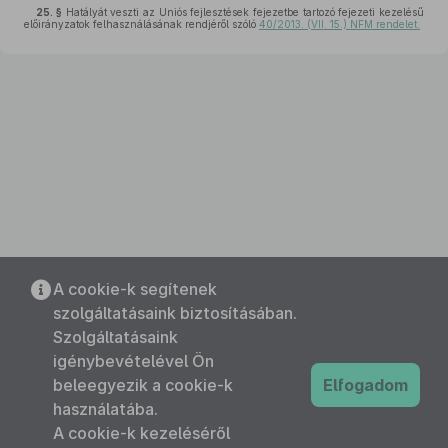
25. §
Hatályát veszti az Uniós fejlesztések fejezetbe tartozó fejezeti kezelésű
előirányzatok felhasználásának rendjéről szóló
40/2013. (VII. 15.) NFM rendelet.
A cookie-k segítenek
szolgáltatásaink biztosításában.
Szolgáltatásaink
igénybevételével Ön
beleegyezik a cookie-k
Elfogadom
használatába.
A cookie-k kezeléséről