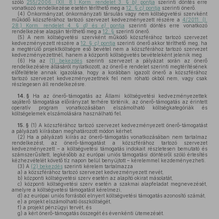
szóló
255/2006. (XII. 8.) Korm. rendelet 3. §
b)
pontja
szerinti döntés erre
vonatkozó rendelkezése esetén téríthető meg a
12. §
c)
pontja
szerinti önerő.
(4)
Önkormányzat, önkormányzati társulás vagy nem költségvetési szervként
működő közszférához tartozó szervezet kedvezményezett részére a
4/2011. (I.
28.) Korm. rendelet 4. §
d)
és
e)
pontja
szerinti döntés erre vonatkozó
rendelkezése alapján téríthető meg a
12. §
szerinti önerő.
(5)
A nem költségvetési szervként működő közszférához tartozó szervezet
kedvezményezett részére a
12. §
c)
pontja
szerinti önerő akkor téríthető meg, ha
a megtérülő projektköltségre eső bevétel nem a közszférához tartozó szervezet
kedvezményezettnél, hanem a központi költségvetés bevételeként jelenik meg.
(6)
Ha az
(1) bekezdés
szerinti szervezet a pályázat során az önerő
rendelkezésére állásáról nyilatkozott, az önerő e rendelet szerinti megtérítésének
előfeltétele annak igazolása, hogy a korábban igazolt önerő a közszférához
tartozó szervezet kedvezményezettnek fel nem róható okból nem, vagy csak
részlegesen áll rendelkezésre.
14. §
Ha az önerő-támogatás az Állami költségvetési kedvezményezettek
sajáterő támogatása előirányzat terhére történik, az önerő-támogatás az érintett
operatív program vonatkozásában elszámolható költségkategóriák és
költségelemek elszámolására használható fel.
15. §
(1)
A közszférához tartozó szervezet kedvezményezett önerő-támogatást
a pályázati kiírásban meghatározott módon kérhet.
(2)
Ha a pályázati kiírás az önerő-támogatás vonatkozásában nem tartalmaz
rendelkezést, az önerő-támogatást a közszférához tartozó szervezet
kedvezményezett – a költségvetési támogatás indokait részletesen bemutató és
számszerűsített, legkésőbb az európai uniós támogatási döntésről szóló értesítés
kézhezvételét követő tíz napon belül benyújtott – kérelemmel kezdeményezheti.
(3)
A
(2) bekezdés
szerinti kérelem tartalmazza
a)
a közszférához tartozó szervezet kedvezményezett nevét,
b)
központi költségvetési szerv esetén az alapító okirat másolatát,
c)
központi költségvetési szerv esetén a szakmai alapfeladat megnevezését,
amelyre a költségvetési támogatást kérelmezi,
d)
az európai uniós forrásból elnyert költségvetési támogatás azonosító számát,
e)
a projekt elszámolható összköltségét,
f)
a projekt pénzügyi tervét, és
g)
a kért önerő-támogatás összegét és évenkénti ütemezését.