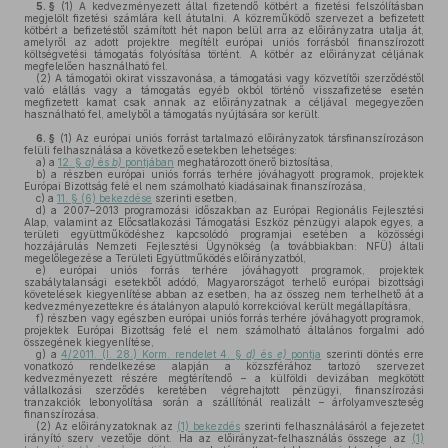
5. §
(1)
A kedvezményezett által fizetendő kötbért a fizetési felszólításban
megjelölt fizetési számlára kell átutalni. A közreműködő szervezet a befizetett
kötbért a befizetéstől számított hét napon belül arra az előirányzatra utalja át,
amelyről az adott projektre megítélt európai uniós forrásból finanszírozott
költségvetési támogatás folyósítása történt. A kötbér az előirányzat céljának
megfelelően használható fel.
(2)
A támogatói okirat visszavonása, a támogatási vagy közvetítői szerződéstől
való elállás vagy a támogatás egyéb okból történő visszafizetése esetén
megfizetett kamat csak annak az előirányzatnak a céljával megegyezően
használható fel, amelyből a támogatás nyújtására sor került.
6. §
(1)
Az európai uniós forrást tartalmazó előirányzatok társfinanszírozáson
felüli felhasználása a következő esetekben lehetséges:
a)
a
12. §
a)
és
b)
pontjában
meghatározott önerő biztosítása,
b)
a részben európai uniós forrás terhére jóváhagyott programok, projektek
Európai Bizottság felé el nem számolható kiadásainak finanszírozása,
c)
a
11. § (6) bekezdése
szerinti esetben,
d)
a 2007–2013 programozási időszakban az Európai Regionális Fejlesztési
Alap, valamint az Előcsatlakozási Támogatási Eszköz pénzügyi alapok egyes, a
területi együttműködéshez kapcsolódó programjai esetében a közösségi
hozzájárulás Nemzeti Fejlesztési Ügynökség (a továbbiakban: NFÜ) általi
megelőlegezése a Területi Együttműködés előirányzatból,
e)
európai uniós forrás terhére jóváhagyott programok, projektek
szabálytalansági esetekből adódó, Magyarországot terhelő európai bizottsági
követelések kiegyenlítése abban az esetben, ha az összeg nem terhelhető át a
kedvezményezettekre és átalányon alapuló korrekcióval került megállapításra,
f)
részben vagy egészben európai uniós forrás terhére jóváhagyott programok,
projektek Európai Bizottság felé el nem számolható általános forgalmi adó
összegének kiegyenlítése,
g)
a
4/2011. (I. 28.) Korm. rendelet 4. §
d)
és
e)
pontja
szerinti döntés erre
vonatkozó rendelkezése alapján a közszférához tartozó szervezet
kedvezményezett részére megtérítendő – a külföldi devizában megkötött
vállalkozási szerződés keretében végrehajtott pénzügyi, finanszírozási
tranzakciók lebonyolítása során a szállítónál realizált – árfolyamveszteség
finanszírozása.
(2)
Az előirányzatoknak az
(1) bekezdés
szerinti felhasználásáról a fejezetet
irányító szerv vezetője dönt. Ha az előirányzat-felhasználás összege az
(1)