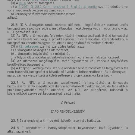
(3)
A
19. §
szerinti támogatás
a)
a
4/2011. (I. 28.) Korm. rendelet 4. §
d)
és
e)
pontja
szerinti döntés erre
vonatkozó rendelkezése alapján, vagy
b)
kormányhatározatban nevesített esetben
adható.
21. §
(1)
A támogatás rendelkezésre állásáról – legkésőbb az európai uniós
támogatásról szóló szerződés, megállapodás megkötéséig vagy módosításáig – az
NFÜ igazolást állít ki.
(2)
Az NFÜ a támogatást fejezetek közötti megállapodással, önálló támogatási
szerződés keretében, vagy a projekt európai uniós támogatási szerződésében, a
támogatásra vonatkozó egyedi feltételek meghatározása mellett biztosítja.
(3)
A
(2) bekezdés
szerinti szerződés tartalmazza
a)
a támogatás összegét és ütemezését,
b)
a támogatás folyósításának módját, és
c)
a folyósított támogatással való elszámolás módját és annak ellenőrzését.
(4)
Az ütemezés megállapítása során figyelembe kell venni a folyósításra
kerülő előleg összegét is.
(5)
A központi költségvetési szerv a rendelkezésére bocsátott és tárgyévben fel
nem használt támogatást a következő években felhasználhatja. Az előirányzat-
maradványra visszafizetési kötelezettsége a projektzáráskor keletkezik.
22. §
Az NFÜ a támogatás szabályszerű felhasználását a támogatás
biztosításáról szóló megállapodásban meghatározott gyakorisággal, de legalább a
projektmegvalósítás végén ellenőrzi. Az NFÜ az ellenőrzési feladatát a
közreműködő szervezet bevonásával is elláthatja.
V. Fejezet
ZÁRÓ RENDELKEZÉSEK
23. §
Ez a rendelet a kihirdetését követő napon lép hatályba.
24. §
E rendeletet a hatálybalépésekor folyamatban lévő ügyekben is
alkalmazni kell.