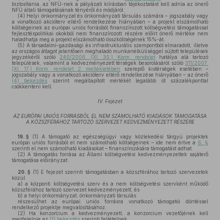
biztosítania, az NFÜ-nek a pályázati kiírásban tájékoztatást kell adnia az önerő
NFÜ általi támogatásának tényéről és módjáról.
(4)
Helyi önkormányzat és önkormányzati társulás számára – jogszabály vagy
a vonatkozó akcióterv eltérő rendelkezése hiányában – a projekt elszámolható
költségeinek az európai uniós forrásból finanszírozott költségvetési támogatással
fejlesztéspolitikai okokból nem finanszírozott részére előírt önerő mértéke nem
haladhatja meg a projekt elszámolható összköltségének 15%-át.
(5)
A társadalmi-gazdasági és infrastrukturális szempontból elmaradott, illetve
az országos átlagot jelentősen meghaladó munkanélküliséggel sújtott települések
jegyzékéről szóló
240/2006. (XI. 30.) Korm. rendelet
hatálya alá tartozó
települések, valamint a kedvezményezett térségek besorolásáról szóló
311/2007.
(XI. 17.) Korm. rendelet 2. mellékletében
szereplő kistérségek esetében –
jogszabály vagy a vonatkozó akcióterv eltérő rendelkezése hiányában – az önerő
(4) bekezdés
szerint megállapított mértékét legalább öt százalékponttal
csökkenteni kell.
IV. Fejezet
AZ EURÓPAI UNIÓS FORRÁSBÓL EL NEM SZÁMOLHATÓ KIADÁSOK TÁMOGATÁSA
A KÖZSZFÉRÁHOZ TARTOZÓ SZERVEZET KEDVEZMÉNYEZETT RÉSZÉRE
19. §
(1)
A támogató az egészségügyi vagy közlekedési tárgyú projektek
európai uniós forrásból el nem számolható költségeinek – ide nem értve a
6. §
szerinti el nem számolható kiadásokat – finanszírozására támogatást adhat.
(2)
A támogatás forrása az Állami költségvetési kedvezményezettek sajáterő
támogatása előirányzat.
20. §
(1)
E fejezet szerinti támogatásban a közszférához tartozó szervezetek
közül
a)
a központi költségvetési szerv és a nem költségvetési szervként működő
közszférához tartozó szervezet kedvezményezett, és
b)
a helyi önkormányzat, önkormányzati társulás
részesülhet az európai uniós forrásra vonatkozó támogatói döntéssel
rendelkező projektje megvalósításához.
(2)
Ha konzorcium a kedvezményezett, a konzorcium vezetőjének kell
megfelelnie az
(1) bekezdés
szerinti feltételnek.