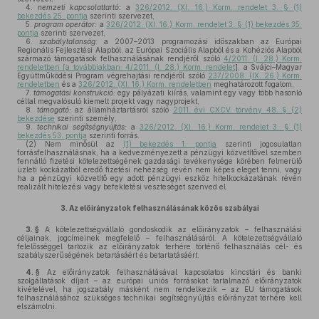
4.
nemzeti kapcsolattartó:
a
326/2012. (XI. 16.) Korm. rendelet 3. § (1)
bekezdés 25. pontja
szerinti szervezet,
5.
program operátor:
a
326/2012. (XI. 16.) Korm. rendelet 3. § (1) bekezdés 35.
pontja
szerinti szervezet,
6.
szabálytalanság:
a 2007–2013 programozási időszakban az Európai
Regionális Fejlesztési Alapból, az Európai Szociális Alapból és a Kohéziós Alapból
származó támogatások felhasználásának rendjéről szóló
4/2011. (I. 28.) Korm.
rendeletben [a továbbiakban: 4/2011. (I. 28.) Korm. rendelet
], a Svájci–Magyar
Együttműködési Program végrehajtási rendjéről szóló
237/2008. (IX. 26.) Korm.
rendeletben
és a
326/2012. (XI. 16.) Korm. rendeletben
meghatározott fogalom,
7.
támogatási konstrukció:
egy pályázati kiírás, valamint egy vagy több hasonló
céllal megvalósuló kiemelt projekt vagy nagyprojekt,
8.
támogató:
az államháztartásról szóló
2011. évi CXCV. törvény 48. § (2)
bekezdése
szerinti személy,
9.
technikai segítségnyújtás:
a
326/2012. (XI. 16.) Korm. rendelet 3. § (1)
bekezdés 53. pontja
szerinti forrás.
(2)
Nem minősül az
(1) bekezdés 1. pontja
szerinti jogosulatlan
forrásfelhasználásnak, ha a kedvezményezett a pénzügyi közvetítővel szemben
fennálló fizetési kötelezettségének gazdasági tevékenysége körében felmerülő
üzleti kockázatból eredő fizetési nehézség révén nem képes eleget tenni, vagy
ha a pénzügyi közvetítő egy adott pénzügyi eszköz hitelkockázatának révén
realizált hitelezési vagy befektetési veszteséget szenved el.
3.
Az előirányzatok felhasználásának közös szabályai
3. §
A kötelezettségvállaló gondoskodik az előirányzatok – felhasználási
céljainak, jogcímeinek megfelelő – felhasználásáról. A kötelezettségvállaló
felelősséggel tartozik az előirányzatok terhére történő felhasználás cél- és
szabályszerűségének betartásáért és betartatásáért.
4. §
Az előirányzatok felhasználásával kapcsolatos kincstári és banki
szolgáltatások díjait – az európai uniós forrásokat tartalmazó előirányzatok
kivételével, ha jogszabály másként nem rendelkezik – az EU támogatások
felhasználásához szükséges technikai segítségnyújtás előirányzat terhére kell
elszámolni.