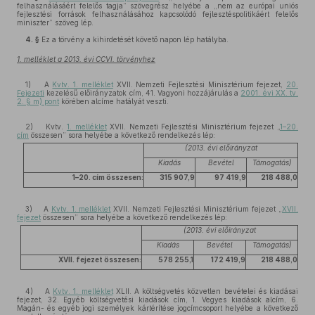
felhasználásáért felelős tagja” szövegrész helyébe a „nem az európai uniós
fejlesztési források felhasználásához kapcsolódó fejlesztéspolitikáért felelős
miniszter” szöveg lép.
4. §
Ez a törvény a kihirdetését követő napon lép hatályba.
1. melléklet a 2013. évi CCVI. törvényhez
1) A
Kvtv. 1. melléklet
XVII. Nemzeti Fejlesztési Minisztérium fejezet,
20.
Fejezeti
kezelésű előirányzatok cím, 41. Vagyoni hozzájárulás a
2001. évi XX. tv.
2. § m) pont
körében alcíme hatályát veszti.
2) Kvtv.
1. melléklet
XVII. Nemzeti Fejlesztési Minisztérium fejezet „
1–20.
cím
összesen” sora helyébe a következő rendelkezés lép:
(2013. évi előirányzat
Kiadás
Bevétel
Támogatás)
1–20. cím összesen:
315 907,9
97 419,9
218 488,0
3) A
Kvtv. 1. melléklet
XVII. Nemzeti Fejlesztési Minisztérium fejezet „
XVII.
fejezet
összesen” sora helyébe a következő rendelkezés lép:
(2013. évi előirányzat
Kiadás
Bevétel
Támogatás)
XVII. fejezet összesen:
578 255,1
172 419,9
218 488,0
4) A
Kvtv. 1. melléklet
XLII. A költségvetés közvetlen bevételei és kiadásai
fejezet, 32. Egyéb költségvetési kiadások cím, 1. Vegyes kiadások alcím, 6.
Magán- és egyéb jogi személyek kártérítése jogcímcsoport helyébe a következő