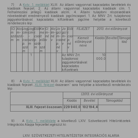
7) A
Kvtv. 1. melléklet
XLIII. Az állami vagyonnal kapcsolatos bevételek és
kiadások fejezet, 2. Az állami vagyonnal kapcsolatos kiadások cím, 1.
Felhalmozási jellegű kiadások alcím, 4. Állami tulajdoni részesedések
növekedését eredményező kiadások jogcímcsoport, 1. Az MNV Zrt. tulajdonosi
joggyakorlásával kapcsolatos kifizetések jogcíme helyébe a következő
rendelkezés lép:
(Cí
Alcí
Jog
Jog
Előí
Kie
Cí
Alc
Jo
Jo
Előí
FEJEZET
2013. évi előirányzat
m
m-
cím
cím
r.
me
m-
ím-
gcí
gcí
r.
szá
szá
-
-
cso
lt
né
né
m-
m-
cso
Kiemelt
Kiadás
Bevétel
Támoga
m
m
cso
szá
p.
előí
v
v
cso
né
p.
előirányzat
tás)
p.
m
szá
r.
p.
v
né
neve
szá
m
szá
né
v
m
m
v
1
Az MNV Zrt.
10
tulajdonosi
000,0
joggyakorlásával
kapcsolatos
kifizetések
8) A
Kvtv. 1. melléklet
XLIII. Az állami vagyonnal kapcsolatos bevételek és
kiadások fejezet „
XLIII. fejezet
összesen” sora helyébe a következő rendelkezés
lép:
(2013. évi előirányzat
Kiadás
Bevétel
Támogatás)
XLIII. fejezet összesen:
229 940,0
102 194,4
9) A
Kvtv. 1. melléklete
a következő LXIV. Szövetkezeti Hitelintézetek
Integrációs Alapja fejezettel egészül ki:
LXIV. SZÖVETKEZETI HITELINTÉZETEK INTEGRÁCIÓS ALAPJA