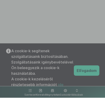
A cookie-k segítenek
szolgáltatásaink biztosításában.
Szolgáltatásaink igénybevételével
Ön beleegyezik a cookie-k
Elfogadom
használatába.
A cookie-k kezeléséről
részletesebb információt
ide
kattintva olvashat.
Szerkezet
Keresés
Megnyitottak
Eszköztár
Változások