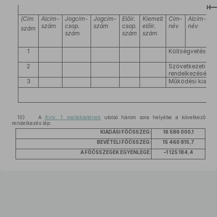
(Cím
Alcím-
Jogcím-
Jogcím-
Előír.
Kiemelt
Cím-
Alcím-
J
szám
csop.
szám
csop.
előír.
név
név
c
szám
szám
szám
szám
n
1
Költségvetési t
2
Szövetkezeti Hite
rendelkezésére b
3
Működési kiadá
10) A
Kvtv. 1. mellékletének
utolsó három sora helyébe a következő
rendelkezés lép:
KIADÁSI FŐÖSSZEG:
16 586 000,1
BEVÉTELI FŐÖSSZEG:
15 460 815,7
A FŐÖSSZEGEK EGYENLEGE:
–1 125 184,4