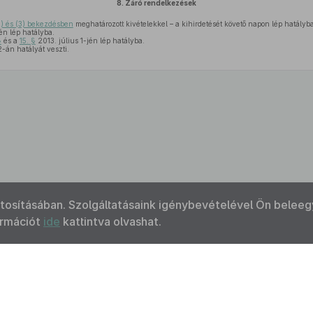
8.
Záró rendelkezések
2) és (3) bekezdésben
meghatározott kivételekkel – a kihirdetését követő napon lép hatályba
jén lép hatályba.
§
és a
15. §
2013. július 1-jén lép hatályba.
2-án hatályát veszti.
ztosításában. Szolgáltatásaink igénybevételével Ön beleeg
ormációt
ide
kattintva olvashat.