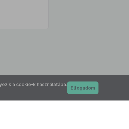
.
yezik a cookie-k használatába.
Elfogadom