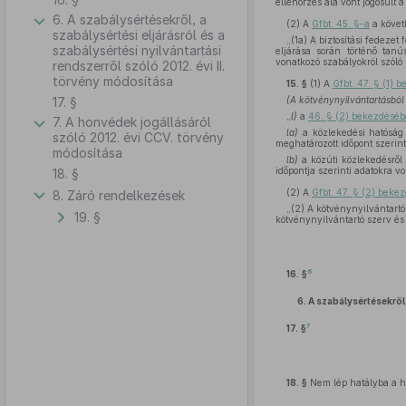
ellenőrzés alá vont jogosult 
6. A szabálysértésekről, a
(2)
A
Gfbt. 45. §-a
a köve
szabálysértési eljárásról és a
„(1a) A biztosítási fedezet
szabálysértési nyilvántartási
eljárása során történő tanú
vonatkozó szabályokról szóló 
rendszerről szóló 2012. évi II.
törvény módosítása
15. §
(1)
A
Gfbt. 47. § (1) 
17. §
(A kötvénynyilvántartásból 
„
l)
a
46. § (2) bekezdésé
7. A honvédek jogállásáról
la)
a közlekedési hatóság 
szóló 2012. évi CCV. törvény
meghatározott időpont szerin
módosítása
lb)
a közúti közlekedésről 
időpontja szerinti adatokra v
18. §
(2)
A
Gfbt. 47. § (2) beke
8. Záró rendelkezések
„(2) A kötvénynyilvántart
19. §
kötvénynyilvántartó szerv és 
6
16. §
6.
A szabálysértésekről,
7
17. §
18. §
Nem lép hatályba a ho