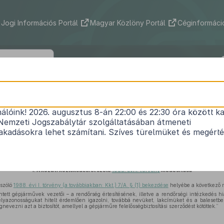
Jogi Információs Portál
Magyar Közlöny Portál
Céginformáció
2013. évi XXI. törvény
nálóink! 2026. augusztus 8-án 22:00 és 22:30 óra között ka
közúti közlekedést érintő törvényeknek a Magya
Nemzeti Jogszabálytár szolgáltatásában átmeneti
szerűsítési Programjával összefüggő módosításá
kadásokra lehet számítani. Szíves türelmüket és megért
Hatályos: 2013. 07. 01. – 2013. 07. 01.
1.
A közúti közlekedésről szóló
1988. évi I. törvény
módosítása
 szóló
1988. évi I. törvény (a továbbiakban: Kkt.) 7/A. § (1) bekezdése
helyébe a következő r
rintett gépjárművek vezetői – a rendőrség értesítésének, illetve a rendőrségi intézkedés
yazonosságukat hitelt érdemlően igazolni, továbbá nevüket, lakcímüket és a balesetbe
nevezni azt a biztosítót, amellyel a gépjárműre felelősségbiztosítási szerződést kötöttek.”