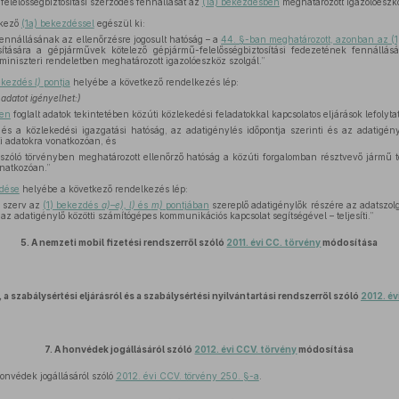
a felelősségbiztosítási szerződés fennállását az
(1a) bekezdésben
meghatározott igazolóeszkö
tkező
(1a) bekezdéssel
egészül ki:
 fennállásának az ellenőrzésre jogosult hatóság – a
44. §-ban meghatározott, azonban az (
sítására a gépjárművek kötelező gépjármű-felelősségbiztosítási fedezetének fennállásá
miniszteri rendeletben meghatározott igazolóeszköz szolgál.”
bekezdés
l)
pontja
helyébe a következő rendelkezés lép:
adatot igényelhet:)
ben
foglalt adatok tekintetében közúti közlekedési feladatokkal kapcsolatos eljárások lefolyta
és a közlekedési igazgatási hatóság, az adatigénylés időpontja szerinti és az adatigény
ti adatokra vonatkozóan, és
szóló törvényben meghatározott ellenőrző hatóság a közúti forgalomban résztvevő jármű t
onatkozóan.”
zdése
helyébe a következő rendelkezés lép:
ó szerv az
(1) bekezdés
a)–e), l)
és
m)
pontjában
szereplő adatigénylők részére az adatszolg
az adatigénylő közötti számítógépes kommunikációs kapcsolat segítségével – teljesíti.”
5.
A nemzeti mobil fizetési rendszerről szóló
2011. évi CC. törvény
módosítása
 a szabálysértési eljárásról és a szabálysértési nyilvántartási rendszerről szóló
2012. évi
7.
A honvédek jogállásáról szóló
2012. évi CCV. törvény
módosítása
nvédek jogállásáról szóló
2012. évi CCV. törvény 250. §-a
.