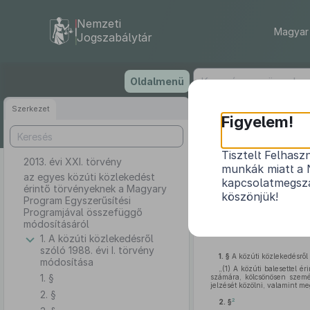
Nemzeti
Magyar 
Jogszabálytár
Ugrás
Oldalmenü
a
tartalomra
Szerkezet
Figyelem!
Tisztelt Felhasz
2013. évi XXI. törvény
az egyes 
munkák miatt a 
Egy
az egyes közúti közlekedést
kapcsolatmegsza
érintő törvényeknek a Magyary
köszönjük!
Program Egyszerűsítési
Programjával összefüggő
módosításáról
1. A közúti közlekedésről
szóló 1988. évi I. törvény
1. §
A közúti közlekedésről
módosítása
„(1) A közúti balesettel é
1. §
számára, kölcsönösen személ
jelzését közölni, valamint meg
2. §
2
2. §