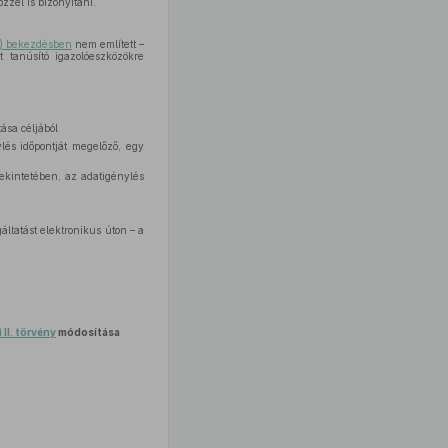
zzel is bizonyítani.”
1) bekezdésben
nem említett –
t tanúsító igazolóeszközökre
tása céljából
lés időpontját megelőző, egy
ekintetében, az adatigénylés
áltatást elektronikus úton – a
 II. törvény
módosítása