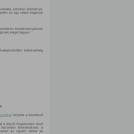
onvédség személyi állománya,
setén az ügy iratait megküldi
ezetvédelmi követelményeknek
égének eleget tegyen.”
ségbiztosítási kötelezettség
a
ekezdése
helyébe a következő
bá a közúti forgalomban részt
, közvetlen lekérdezéssel, a
 során az ügyfél, illetve az