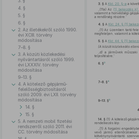
3. §
3. §
A
Kkt. 20. §-a
a köve
4. §
„(11a) Az
(1) bekezdés
k)
valamint a honvédségi gépjár
5. §
a rendőrség részére.”
6. §
4. §
A
Kkt. 24. § (1) beke
2. Az illetékekről szóló 1990.
„(1) Az üzemben tartó fel
megfeleljen, valamint a kötel
évi XCIII. törvény
módosítása
5. §
A
Kkt. 44. § (1) beke
7–8. §
(A közúti közlekedés ellenő
„
d)
a járművek műszaki áll
3. A közúti közlekedési
teljesítésére,”
nyilvántartásról szóló 1999.
3
6. §
évi LXXXIV. törvény
módosítása
9–13. §
4
7–8. §
4. A kötelező gépjármű-
felelősségbiztosításról
szóló 2009. évi LXII. törvény
módosítása
5
9–13. §
14. §
4
15. §
14. §
(1)
A kötelező gépjárm
5. A nemzeti mobil fizetési
rendelkezés lép:
rendszerről szóló 2011. évi
„(1) A forgalmi engedélyb
CC. törvény módosítása
vevő jármű ellenőrzésekor a
kötvénynyilvántartó szervve
16. §