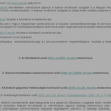
tkező
(11a) bekezdéssel
egészül ki:
pontja
tekintetében ellenőrzésre jogosult a katonai rendészeti szolgálat is a Magyar H
művek vonatkozásában. A katonai rendészeti szolgálat az általa feltárt szabályszegések e
zdése
helyébe a következő rendelkezés lép:
elős azért, hogy a forgalomban tartott járműve a műszaki, közlekedésbiztonsági és körny
ező gépjármű-felelősségbiztosításról szóló törvényben meghatározott biztosítási kötelezetts
zdés
d)
pontja
helyébe a következő rendelkezés lép:
rzésének ki kell terjednie)
apotára, közlekedésbiztonsági és környezetvédelmi megfelelőségére, továbbá a felelős
2.
Az illetékekről szóló
1990. évi XCIII. törvény
módosítása
3.
A közúti közlekedési nyilvántartásról szóló
1999. évi LXXXIV. törvény
módosítása
.
A kötelező gépjármű-felelősségbiztosításról szóló
2009. évi LXII. törvény
módosítás
ű-felelősségbiztosításról szóló
2009. évi LXII. törvény (a továbbiakban: Gfbt.) 45. § (1) b
e történő üzembentartói adat bejegyzése és a gépjármű időszakos vizsgálata során, továb
 biztosítási fedezet fennállását az ellenőrzésre jogosult hatóság elektronikus úton
l számítógépes kommunikációs kapcsolat segítségével ellenőrzi. E hatósági eljárások