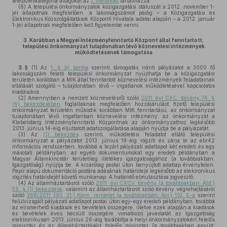
településkategória átlagokat az
1. melléklet
tartalmazza.
(6)
A települési önkormányzatok közigazgatási státuszát a 2012. november 1-
jei állapotnak megfelelően, a lakosságszámot pedig – a Közigazgatási és
Elektronikus Közszolgáltatások Központi Hivatala adatai alapján – a 2012. január
1-jei állapotnak megfelelően kell figyelembe venni.
3.
Korábban a Megyei Intézményfenntartó Központ által fenntartott,
települési önkormányzat tulajdonában lévő köznevelési intézmények
működtetésének támogatása
3. §
(1)
Az
1. §
b)
pontja
szerinti támogatás iránti pályázatot a 3000 fő
lakosságszám feletti települési önkormányzat nyújthatja be a közigazgatási
területén korábban a MIK által fenntartott köznevelési intézmények feladatainak
ellátását szolgáló – tulajdonában lévő – ingatlanok működtetésével kapcsolatos
kiadásokra.
(2)
Amennyiben a nemzeti köznevelésről szóló
2011. évi CXC. törvény 74. §
(6) bekezdésében
foglaltaknak megfelelően hozzájárulást fizető települési
önkormányzat területén működik korábban MIK fenntartású, az önkormányzat
tulajdonában lévő ingatlanban köznevelési intézmény, az önkormányzat a
Klebelsberg Intézményfenntartó Központnak az önkormányzathoz legkésőbb
2013. június 14-éig eljuttatott adatszolgáltatása alapján nyújtja be a pályázatát.
(3)
Az
(1) bekezdés
szerinti, működtetési feladatot ellátó települési
önkormányzat a pályázatot 2013. június 18-áig rögzíti és zárja le az ebr42
információs rendszerben, továbbá a lezárt pályázati adatlapot két eredeti és egy
másolati példányban, az egyéb dokumentumokat egy eredeti példányban a
Magyar Államkincstár területileg illetékes igazgatóságához (a továbbiakban:
Igazgatóság) nyújtja be. A kizárólag postai úton benyújtott adatlap érvénytelen.
Papír alapú dokumentáció postára adásának határideje legkésőbb az elektronikus
rögzítés határidejét követő munkanap. A határidő elmulasztása jogvesztő.
(4)
Az államháztartásról szóló
2011. évi CXCV. törvény (a továbbiakban: Áht.)
59. § (1) bekezdése
, valamint az államháztartásról szóló törvény végrehajtásáról
szóló
368/2011. (XII. 31.) Korm. rendelet (a továbbiakban: Ávr.) 110. §-a
szerint
felülvizsgált pályázati adatlapot postai úton egy-egy eredeti példányban, továbbá
az elismerhető kiadások és bevételek összegére, illetve ezek alapján a kiadások
és bevételek éves becsült összegére vonatkozó javaslatát az Igazgatóság
elektronikusan 2013. június 26-áig továbbítja a helyi önkormányzatokért felelős
miniszter és az államháztartásért felelős miniszter (a továbbiakban együtt: