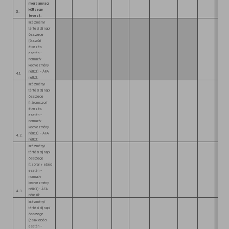
nyersanyag
költsége
3.
(éves):
Intézményi
térítési díj napi
összege
(ötszöri
étkezés
esetén -
normatív
kedvezmény
nélkül) - ÁFA
4.1.
nélkül:
Intézményi
térítési díj napi
összege
(háromszori
étkezés
esetén -
normatív
kedvezmény
nélkül) - ÁFA
4.2.
nélkül:
Intézményi
térítési díj napi
összege
(tízórai + ebéd
esetén -
normatív
kedvezmény
nélkül)- ÁFA
4.3.
nélkülű:
Intézményi
térítési díj napi
összege
(csak ebéd
esetén -