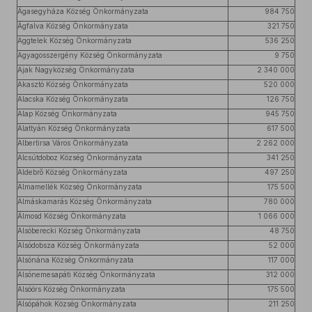
Ágasegyháza Község Önkormányzata
984 750
Ágfalva Község Önkormányzata
321 750
Aggtelek Község Önkormányzata
536 250
Agyagosszergény Község Önkormányzata
9 750
Ajak Nagyközség Önkormányzata
2 340 000
Akasztó Község Önkormányzata
520 000
Alacska Község Önkormányzata
126 750
Alap Község Önkormányzata
945 750
Alattyán Község Önkormányzata
617 500
Albertirsa Város Önkormányzata
2 262 000
Alcsútdoboz Község Önkormányzata
341 250
Aldebrő Község Önkormányzata
497 250
Almamellék Község Önkormányzata
175 500
Almáskamarás Község Önkormányzata
780 000
Álmosd Község Önkormányzata
1 066 000
Alsóberecki Község Önkormányzata
48 750
Alsódobsza Község Önkormányzata
52 000
Alsónána Község Önkormányzata
117 000
Alsónemesapáti Község Önkormányzata
312 000
Alsóörs Község Önkormányzata
175 500
Alsópáhok Község Önkormányzata
211 250