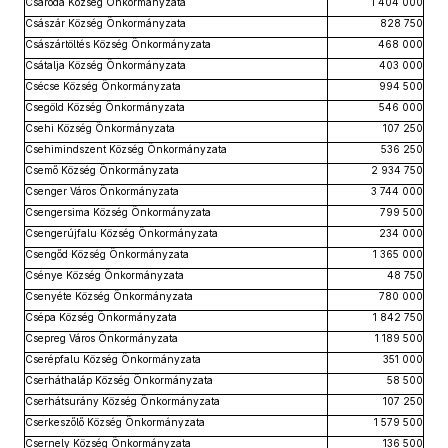
Csaroda Község Önkormányzata
1 404 000
Császár Község Önkormányzata
828 750
Császártöltés Község Önkormányzata
468 000
Csátalja Község Önkormányzata
403 000
Csécse Község Önkormányzata
994 500
Csegöld Község Önkormányzata
546 000
Csehi Község Önkormányzata
107 250
Csehimindszent Község Önkormányzata
536 250
Csemő Község Önkormányzata
2 934 750
Csenger Város Önkormányzata
3 744 000
Csengersima Község Önkormányzata
799 500
Csengerújfalu Község Önkormányzata
234 000
Csengőd Község Önkormányzata
1 365 000
Csénye Község Önkormányzata
48 750
Csenyéte Község Önkormányzata
780 000
Csépa Község Önkormányzata
1 842 750
Csepreg Város Önkormányzata
1 189 500
Cserépfalu Község Önkormányzata
351 000
Cserháthaláp Község Önkormányzata
58 500
Cserhátsurány Község Önkormányzata
107 250
Cserkeszőlő Község Önkormányzata
1 579 500
Csernely Község Önkormányzata
136 500