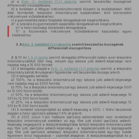
a)
a
Kvtv. 2. melléklet I.1.
c)
alpontja
szerinti beszámítás összegének
differenciált visszapótlására,
b)
a korábban a Megyei Intézményfenntartó Központ (a továbbiakban: MIK)
által fenntartott, települési önkormányzat tulajdonában lévő köznevelési
intézmények működtetéséhez,
c)
a gyermekétkeztetési feladatok támogatásának kiegészítésére,
2
d)
a szociális és gyermekjóléti alapellátás támogatásának kiegészítésére,
3
e)
a helyi közösségi közlekedés támogatására,
4
f)
a köznevelési intézmények működtetésével kapcsolatos egyes
kiadásokhoz.
2.
A
Kvtv. 2. melléklet I.1.
c)
alpontja
szerinti beszámítás összegének
differenciált visszapótlása
2. §
(1)
Az
1. §
a)
pontja
szerinti támogatás differenciált módon azon települési
önkormányzatokat illeti meg, melyek egy lakosra jutó adóerő-képessége nem
haladja meg a 15 000 forintot.
(2)
A támogatás alapját a
Kvtv. 2. melléklet I.1.
c)
alpontja
szerinti, a települési
önkormányzatnál ténylegesen figyelembe vett beszámítás összege jelenti.
(3)
A támogatás mértéke
a)
100%, ha a települési önkormányzat egy lakosra jutó adóerő-képessége
nem haladja meg az 5000 forintot,
b)
75%, ha a települési önkormányzat egy lakosra jutó adóerő-képessége 5001
és 10 000 forint közötti,
c)
50%, ha a települési önkormányzat egy lakosra jutó adóerő-képessége 10
001 és 12 000 forint közötti,
d)
25%, ha a települési önkormányzat egy lakosra jutó adóerő-képessége 12
001 és 15 000 forint közötti.
(4)
E rendelet szempontjából az adóerő-képesség a 2012. I. félévi beszámoló
alapján a helyi iparűzési adóalap 1,4%-át jelenti.
(5)
A 2012. július 1-jén hatályos iparűzési adórendelettel nem rendelkező
települési önkormányzat esetében az egy főre jutó elvárt iparűzési adóerő-
képesség megegyezik a településkategóriába tartozó települési önkormányzatok
egy főre jutó iparűzési adóerő-képessége – a legalacsonyabb és legmagasabb
egy főre jutó iparűzési adóalapú települési önkormányzatok egy-egy tizede
figyelmen kívül hagyásával – számított átlagával. A településkategóriákat és a