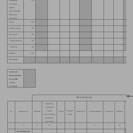
Fogyatékos
251
személyek
nappali
intézményében
elhelyezett
gyermekek
Óvoda
220
Általános iskola
185
Gimnázium
185
Szakközépiskola
185
Szakiskola
185
Kollégium
200
Összesen:
A) normatív
kedvezményben
részesülők
száma
összesen:
Intézménytípusok
Fogyatékos
személyek
nappali
Általános
No.
Megnevezés
Bölcsőde
Óvoda
Gimnázium
Szakközépiskola
Szakiskola
Kollégium
Összese
intézményében
iskola
elhelyezett
gyermekek
1.
2.
3.
4.
5.
6.
7.
8.
9.
10.
11.
Az élelmezés