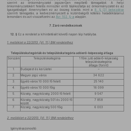
szerint az önkormányzatot jogszerűen megillető támogatást. A helyi
önkormányzatokért felelős miniszter erről tájékoztatja az önkormányzatot és az
Igazgatóságot. Amennyiben ez az összeg kisebb, mint a
8. § (3) bekezdése
szerinti támogatás, a kedvezményezett a különbségről köteles haladéktalanul
lemondani és azt visszafizetni az
Ávr. 102. §-a
alapján.
7.
Záró rendelkezések
12. §
Ez a rendelet a kihirdetését követő napon lép hatályba.
1. melléklet a 22/2013. (VI. 11.) BM rendelethez
Településkategóriák és településkategória adóerő-képesség átlaga
Sorszám
Településkategória
1 főre jutó adóerő-képesség
településkategória
átlaga (forint)
1.
Budapest és kerületei
–
2.
Megyei jogú város
34 622
3.
Egyéb város 10 000 fő felett
25 140
4.
Egyéb város 10 000 főig
16 099
5.
Község, nagyközség 2000 fő felett
9 547
6.
Község, nagyközség 501 és 2000 fő
7 858
között
7.
Község, nagyközség 500 főig
6 003
2. melléklet a 22/2013. (VI. 11.) BM rendelethez
Igénylésazonosító: