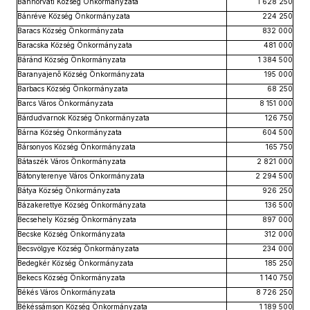
Bánhorváti Község Önkormányzata
1 628 250
Bánréve Község Önkormányzata
224 250
Baracs Község Önkormányzata
832 000
Baracska Község Önkormányzata
481 000
Báránd Község Önkormányzata
1 384 500
Baranyajenő Község Önkormányzata
195 000
Barbacs Község Önkormányzata
68 250
Barcs Város Önkormányzata
8 151 000
Bárdudvarnok Község Önkormányzata
126 750
Bárna Község Önkormányzata
604 500
Bársonyos Község Önkormányzata
165 750
Bátaszék Város Önkormányzata
2 821 000
Bátonyterenye Város Önkormányzata
2 294 500
Bátya Község Önkormányzata
926 250
Bázakerettye Község Önkormányzata
136 500
Becsehely Község Önkormányzata
897 000
Becske Község Önkormányzata
312 000
Becsvölgye Község Önkormányzata
234 000
Bedegkér Község Önkormányzata
185 250
Bekecs Község Önkormányzata
1 140 750
Békés Város Önkormányzata
8 726 250
Békéssámson Község Önkormányzata
1 189 500