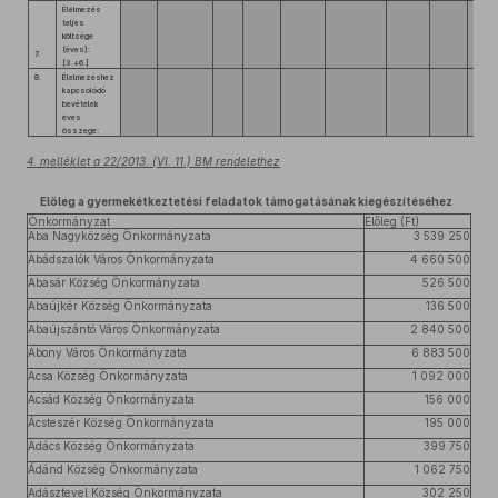
Élelmezés
teljes
költsége
(éves):
7.
[3.+6.]
8.
Élelmezéshez
kapcsolódó
bevételek
éves
összege:
4. melléklet a 22/2013. (VI. 11.) BM rendelethez
Előleg a gyermekétkeztetési feladatok támogatásának kiegészítéséhez
Önkormányzat
Előleg (Ft)
Aba Nagyközség Önkormányzata
3 539 250
Abádszalók Város Önkormányzata
4 660 500
Abasár Község Önkormányzata
526 500
Abaújkér Község Önkormányzata
136 500
Abaújszántó Város Önkormányzata
2 840 500
Abony Város Önkormányzata
6 883 500
Acsa Község Önkormányzata
1 092 000
Acsád Község Önkormányzata
156 000
Ácsteszér Község Önkormányzata
195 000
Adács Község Önkormányzata
399 750
Ádánd Község Önkormányzata
1 062 750
Adásztevel Község Önkormányzata
302 250