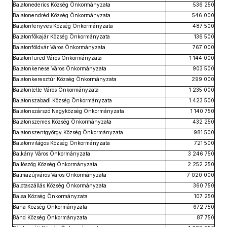
Balatonederics Község Önkormányzata
536 250
Balatonendréd Község Önkormányzata
546 000
Balatonfenyves Község Önkormányzata
487 500
Balatonfőkajár Község Önkormányzata
136 500
Balatonföldvár Város Önkormányzata
767 000
Balatonfüred Város Önkormányzata
1 144 000
Balatonkenese Város Önkormányzata
903 500
Balatonkeresztúr Község Önkormányzata
299 000
Balatonlelle Város Önkormányzata
1 235 000
Balatonszabadi Község Önkormányzata
1 423 500
Balatonszárszó Nagyközség Önkormányzata
1 140 750
Balatonszemes Község Önkormányzata
432 250
Balatonszentgyörgy Község Önkormányzata
981 500
Balatonvilágos Község Önkormányzata
721 500
Balkány Város Önkormányzata
3 246 750
Ballószög Község Önkormányzata
2 252 250
Balmazújváros Város Önkormányzata
7 020 000
Balotaszállás Község Önkormányzata
360 750
Balsa Község Önkormányzata
107 250
Bana Község Önkormányzata
672 750
Bánd Község Önkormányzata
87 750