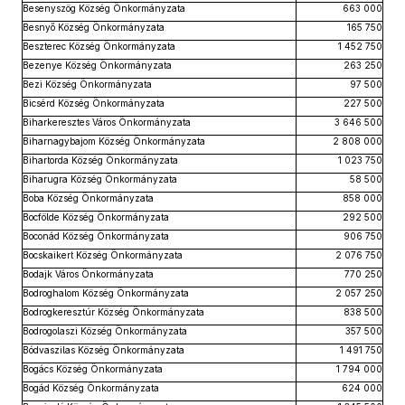
Besenyszög Község Önkormányzata
663 000
Besnyő Község Önkormányzata
165 750
Beszterec Község Önkormányzata
1 452 750
Bezenye Község Önkormányzata
263 250
Bezi Község Önkormányzata
97 500
Bicsérd Község Önkormányzata
227 500
Biharkeresztes Város Önkormányzata
3 646 500
Biharnagybajom Község Önkormányzata
2 808 000
Bihartorda Község Önkormányzata
1 023 750
Biharugra Község Önkormányzata
58 500
Boba Község Önkormányzata
858 000
Bocfölde Község Önkormányzata
292 500
Boconád Község Önkormányzata
906 750
Bocskaikert Község Önkormányzata
2 076 750
Bodajk Város Önkormányzata
770 250
Bodroghalom Község Önkormányzata
2 057 250
Bodrogkeresztúr Község Önkormányzata
838 500
Bodrogolaszi Község Önkormányzata
357 500
Bódvaszilas Község Önkormányzata
1 491 750
Bogács Község Önkormányzata
1 794 000
Bogád Község Önkormányzata
624 000