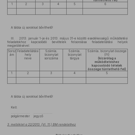
tüntethető fel)
1
2
3
4
5
6
A tábla új sorokkal bővíthető!
III. 2013. január 1-je és 2013. május 31-e közötti esedékességű működtetési
feladatokhoz kapcsolódó bevételek felsorolása feladatellátási helyek
megjelölésével
Sorsz
Feladatellátási
Számla,
Számla,
Számla, bizonylat összege
ám
hely
bizonylat
bizonylat
(Ft)
neve
sorszáma
tárgya
(kizárólag a
működtetéshez
kapcsolódó tételek
összege tüntethető fel)
1
2
3
4
5
A tábla új sorokkal bővíthető!
Kelt:
………………… …………………
polgármester jegyző
3. melléklet a 22/2013. (VI. 11.) BM rendelethez