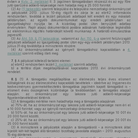
évben a
Kvtv. 2. melléklet
II. 3. jogcímen támogatásban részesül és az egy főre
jutó iparűzési adóerő-képessége nem haladja meg a 25 000 forintot.
(2)
Az
(1) bekezdés
szerinti települési és települési nemzetiségi önkormányzat
a pályázatot 2013. július 10-éig rögzíti és zárja le az ebr42 információs
rendszerben, továbbá a lezárt pályázati adatlapot két eredeti és egy másolati
példányban, az egyéb dokumentumokat egy eredeti példányban az
Igazgatósághoz nyújtja be. A kizárólag postai úton benyújtott adatlap
érvénytelen. Papír alapú dokumentáció postára adásának határideje legkésőbb
az elektronikus rögzítés határidejét követő munkanap. A határidő elmulasztása
jogvesztő.
(3)
Az
Áht. 59. § (1) bekezdése
, valamint az
Ávr. 110. §-a
szerint felülvizsgált
pályázati adatlapot az Igazgatóság postai úton egy-egy eredeti példányban 2013.
július 31-éig továbbítja a miniszterek részére.
(4)
Az önkormányzatokat az igényelt támogatáshoz kapcsolódóan a
4.
melléklet
szerinti előleg illeti meg.
7. §
A pályázat kötelező tartalmi elemei:
a)
ebr42 rendszerben lezárt
3. melléklet
szerinti adatlap,
b)
a térítési díjak megállapításával kapcsolatos 2013. évi önkormányzati
rendelet.
8. §
(1)
A támogatás megállapítása az élelmezés teljes éves elismert
költségének és az élelmezéshez kapcsolódó bevételek – ideértve az Ingyenes és
kedvezményes gyermekétkeztetés támogatása jogcímén kapott támogatást is –
elismert éves összegének különbsége (a továbbiakban: a támogatás alapja)
alapján, az önkormányzat egy lakosra jutó adóerő-képessége
figyelembevételével történik.
(2)
A támogatás mértéke nem haladhatja meg a támogatás alapjának
a)
75%-át, ha az önkormányzat egy lakosra jutó adóerő-képessége nem éri el
a 10 000 forintot, vagy az igénylő nemzetiségi önkormányzat,
b)
50%-át, ha az önkormányzat egy lakosra jutó adóerő-képessége 10 001 és
20 000 forint közötti,
c)
25%-át, ha az önkormányzat egy lakosra jutó adóerő-képessége 20 001 és
25 000 forint közötti.
(3)
A miniszterek a pályázatok alapján a támogatásról – a miniszterek által
kijelölt két-két tagból álló tárcaközi bizottság javaslata alapján – 2013. augusztus
15-éig döntenek.