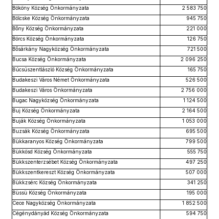
Bököny Község Önkormányzata
2 583 750
Bölcske Község Önkormányzata
945 750
Bőny Község Önkormányzata
221 000
Börcs Község Önkormányzata
126 750
Bősárkány Nagyközség Önkormányzata
721 500
Bucsa Község Önkormányzata
2 096 250
Búcsúszentlászló Község Önkormányzata
165 750
Budakeszi Város Német Önkormányzata
526 500
Budakeszi Város Önkormányzata
2 756 000
Bugac Nagyközség Önkormányzata
1 124 500
Buj Község Önkormányzata
2 164 500
Buják Község Önkormányzata
1 053 000
Buzsák Község Önkormányzata
695 500
Bükkaranyos Község Önkormányzata
799 500
Bükkösd Község Önkormányzata
555 750
Bükkszenterzsébet Község Önkormányzata
497 250
Bükkszentkereszt Község Önkormányzata
507 000
Bükkzsérc Község Önkormányzata
341 250
Büssü Község Önkormányzata
195 000
Cece Nagyközség Önkormányzata
1 852 500
Cégénydányád Község Önkormányzata
594 750