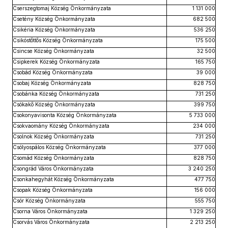
Cserszegtomaj Község Önkormányzata
1 131 000
Csetény Község Önkormányzata
682 500
Csikéria Község Önkormányzata
536 250
Csikóstőttős Község Önkormányzata
175 500
Csincse Község Önkormányzata
32 500
Csipkerek Község Önkormányzata
165 750
Csobád Község Önkormányzata
39 000
Csobaj Község Önkormányzata
828 750
Csobánka Község Önkormányzata
731 250
Csókakő Község Önkormányzata
399 750
Csokonyavisonta Község Önkormányzata
5 733 000
Csokvaomány Község Önkormányzata
234 000
Csolnok Község Önkormányzata
731 250
Csólyospálos Község Önkormányzata
377 000
Csomád Község Önkormányzata
828 750
Csongrád Város Önkormányzata
3 240 250
Csonkahegyhát Község Önkormányzata
477 750
Csopak Község Önkormányzata
156 000
Csór Község Önkormányzata
555 750
Csorna Város Önkormányzata
1 329 250
Csorvás Város Önkormányzata
2 213 250