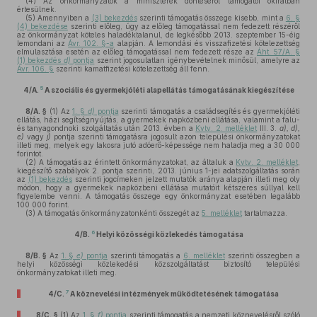
(4)
Az önkormányzatok a miniszterek döntéséről támogatói okiratban
értesülnek.
(5)
Amennyiben a
(3) bekezdés
szerinti támogatás összege kisebb, mint a
6. §
(4) bekezdése
szerinti előleg, úgy az előleg támogatással nem fedezett részéről
az önkormányzat köteles haladéktalanul, de legkésőbb 2013. szeptember 15-éig
lemondani az
Ávr. 102. §-a
alapján. A lemondási és visszafizetési kötelezettség
elmulasztása esetén az előleg támogatással nem fedezett része az
Áht. 57/A. §
(1) bekezdés
d)
pontja
szerint jogosulatlan igénybevételnek minősül, amelyre az
Ávr. 106. §
szerinti kamatfizetési kötelezettség áll fenn.
5
4/A.
A szociális és gyermekjóléti alapellátás támogatásának kiegészítése
8/A. §
(1)
Az
1. §
d)
pontja
szerinti támogatás a családsegítés és gyermekjóléti
ellátás, házi segítségnyújtás, a gyermekek napközbeni ellátása, valamint a falu-
és tanyagondnoki szolgáltatás után 2013. évben a
Kvtv. 2. melléklet
III. 3.
a), d),
e)
vagy
j)
pontja szerinti támogatásra jogosult azon települési önkormányzatokat
illeti meg, melyek egy lakosra jutó adóerő-képessége nem haladja meg a 30 000
forintot.
(2)
A támogatás az érintett önkormányzatokat, az általuk a
Kvtv. 2. melléklet
,
kiegészítő szabályok 2. pontja szerinti, 2013. június 1-jei adatszolgáltatás során
az
(1) bekezdés
szerinti jogcímeken jelzett mutatók aránya alapján illeti meg oly
módon, hogy a gyermekek napközbeni ellátása mutatóit kétszeres súllyal kell
figyelembe venni. A támogatás összege egy önkormányzat esetében legalább
100 000 forint.
(3)
A támogatás önkormányzatonkénti összegét az
5. melléklet
tartalmazza.
6
4/B.
Helyi közösségi közlekedés támogatása
8/B. §
Az
1. §
e)
pontja
szerinti támogatás a
6. melléklet
szerinti összegben a
helyi közösségi közlekedési közszolgáltatást biztosító települési
önkormányzatokat illeti meg.
7
4/C.
A köznevelési intézmények működtetésének támogatása
8/C. §
(1)
Az
1. §
f)
pontja
szerinti támogatás a nemzeti köznevelésről szóló