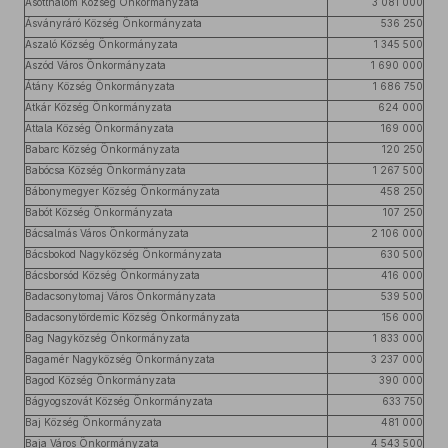
Ásotthalom Község Önkormányzata
3 081 000
Ásványráró Község Önkormányzata
536 250
Aszaló Község Önkormányzata
1 345 500
Aszód Város Önkormányzata
1 690 000
Átány Község Önkormányzata
1 686 750
Atkár Község Önkormányzata
624 000
Attala Község Önkormányzata
169 000
Babarc Község Önkormányzata
120 250
Babócsa Község Önkormányzata
1 267 500
Bábonymegyer Község Önkormányzata
458 250
Babót Község Önkormányzata
107 250
Bácsalmás Város Önkormányzata
2 106 000
Bácsbokod Nagyközség Önkormányzata
630 500
Bácsborsód Község Önkormányzata
416 000
Badacsonytomaj Város Önkormányzata
539 500
Badacsonytördemic Község Önkormányzata
156 000
Bag Nagyközség Önkormányzata
1 833 000
Bagamér Nagyközség Önkormányzata
3 237 000
Bagod Község Önkormányzata
390 000
Bágyogszovát Község Önkormányzata
633 750
Baj Község Önkormányzata
481 000
Baja Város Önkormányzata
4 543 500