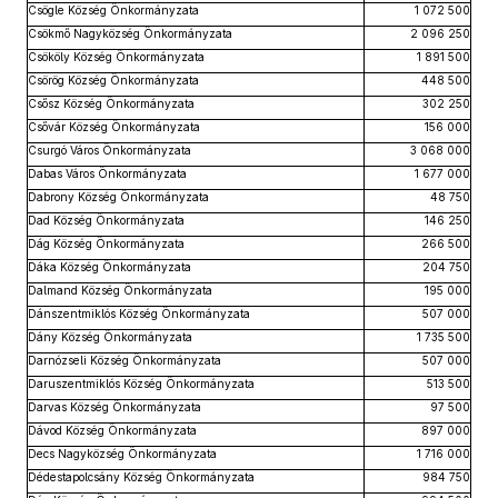
Csögle Község Önkormányzata
1 072 500
Csökmő Nagyközség Önkormányzata
2 096 250
Csököly Község Önkormányzata
1 891 500
Csörög Község Önkormányzata
448 500
Csősz Község Önkormányzata
302 250
Csővár Község Önkormányzata
156 000
Csurgó Város Önkormányzata
3 068 000
Dabas Város Önkormányzata
1 677 000
Dabrony Község Önkormányzata
48 750
Dad Község Önkormányzata
146 250
Dág Község Önkormányzata
266 500
Dáka Község Önkormányzata
204 750
Dalmand Község Önkormányzata
195 000
Dánszentmiklós Község Önkormányzata
507 000
Dány Község Önkormányzata
1 735 500
Darnózseli Község Önkormányzata
507 000
Daruszentmiklós Község Önkormányzata
513 500
Darvas Község Önkormányzata
97 500
Dávod Község Önkormányzata
897 000
Decs Nagyközség Önkormányzata
1 716 000
Dédestapolcsány Község Önkormányzata
984 750