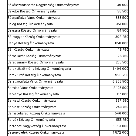
Békésszentandrás Nagyközség Önkormányzata
39 000
Bekölce Község Önkormányzata
58 500
Bélapátfalva Város Önkormányzata
838 500
Beleg Község Önkormányzata
351 000
Belezna Község Önkormányzata
84 500
Bélmegyer Község Önkormányzata
302 250
Bénye Község Önkormányzata
858 000
Bér Község Önkormányzata
48 750
Bérbaltavár Község Önkormányzata
126 750
Beregsurány Község Önkormányzata
253 500
Berekböszörmény Község Önkormányzata
1 404 000
Berekfürdő Község Önkormányzata
926 250
Berettyóújfalu Város Önkormányzata
6 285 500
Berhida Város Önkormányzata
2 125 500
Berkenye Község Önkormányzata
117 000
Berkesd Község Önkormányzata
887 250
Berkesz Község Önkormányzata
243 750
Bernecebaráti Község Önkormányzata
546 000
Berzék Község Önkormányzata
555 750
Berzence Nagyközség Önkormányzata
1 053 000
Besenyőtelek Község Önkormányzata
1 872 000