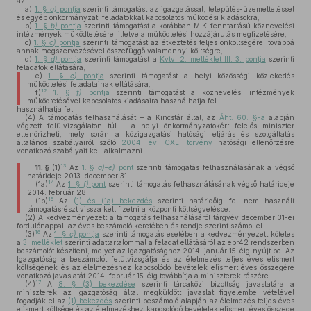
az
a)
1. §
a)
pontja
szerinti támogatást az igazgatással, település-üzemeltetéssel
és egyéb önkormányzati feladatokkal kapcsolatos működési kiadásokra,
b)
1. §
b)
pontja
szerinti támogatást a korábban MIK fenntartású köznevelési
intézmények működtetésére, illetve a működtetési hozzájárulás megfizetésére,
c)
1. §
c)
pontja
szerinti támogatást az étkeztetés teljes önköltségére, továbbá
annak megszervezésével összefüggő valamennyi költségre,
d)
1. §
d)
pontja
szerinti támogatást a
Kvtv. 2. melléklet III. 3. pontja
szerinti
feladatok ellátására,
e)
1. §
e)
pontja
szerinti támogatást a helyi közösségi közlekedés
működtetési feladatainak ellátására,
12
f)
1. §
f)
pontja
szerinti támogatást a köznevelési intézmények
működtetésével kapcsolatos kiadásaira használhatja fel.
használhatja fel.
(4)
A támogatás felhasználását – a Kincstár által, az
Áht. 60. §-a
alapján
végzett felülvizsgálaton túl – a helyi önkormányzatokért felelős miniszter
ellenőrizheti, mely során a közigazgatási hatósági eljárás és szolgáltatás
általános szabályairól szóló
2004. évi CXL. törvény
hatósági ellenőrzésre
vonatkozó szabályait kell alkalmazni.
13
11. §
(1)
Az
1. §
a)–e)
pont
szerinti támogatás felhasználásának a végső
határideje 2013. december 31.
14
(1a)
Az
1. §
f)
pont
szerinti támogatás felhasználásának végső határideje
2014. február 28.
15
(1b)
Az
(1) és (1a) bekezdés
szerinti határidőig fel nem használt
támogatásrészt vissza kell fizetni a központi költségvetésbe.
(2)
A kedvezményezett a támogatás felhasználásáról tárgyév december 31-ei
fordulónappal, az éves beszámoló keretében és rendje szerint számol el.
16
(3)
Az
1. §
c)
pontja
szerinti támogatás esetében a kedvezményezett köteles
a
3. melléklet
szerinti adattartalommal a feladat ellátásáról az ebr42 rendszerben
beszámolót készíteni, melyet az Igazgatósághoz 2014. január 15-éig nyújt be. Az
Igazgatóság a beszámolót felülvizsgálja és az élelmezés teljes éves elismert
költségének és az élelmezéshez kapcsolódó bevételek elismert éves összegére
vonatkozó javaslatát 2014. február 15-éig továbbítja a miniszterek részére.
17
(4)
A
8. § (3) bekezdése
szerinti tárcaközi bizottság javaslatára a
miniszterek az Igazgatóság által megküldött javaslat figyelembe vételével
fogadják el az
(1) bekezdés
szerinti beszámoló alapján az élelmezés teljes éves
elismert költsége és az élelmezéshez kapcsolódó bevételek elismert éves összege