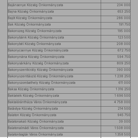
Bajánsenye Község Önkormányzata
234 000
Bajna Község Önkormányzata
653 250
Bajót Község Önkormányzata
286 000
Bak Község Önkormányzata
191 750
Bakonszeg Község Önkormányzata
195 000
Bakonybánk Község Önkormányzata
123 500
Bakonybél Község Önkormányzata
208 000
Bakonycsernye Község Önkormányzata
672 750
Bakonynána Község Önkormányzata
594 750
Bakonysárkány Község Önkormányzata
809 250
Bakonyszentkirály Község Önkormányzata
390 000
Bakonyszentlászló Község Önkormányzata
1 238 250
Bakonyszombathely Község Önkormányzata
611 000
Baksa Község Önkormányzata
1 316 250
Baktakék Község Önkormányzata
1 696 500
Baktalórántháza Város Önkormányzata
4 758 000
Balástya Község Önkormányzata
214 500
Balaton Község Önkormányzata
945 750
Balatonakali Község Önkormányzata
39 000
Balatonalmádi Város Önkormányzata
1 508 000
Balatonboglár Város Önkormányzata
1 358 500