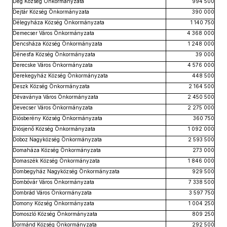
Dég Község Önkormányzata
994 500
Dejtár Község Önkormányzata
390 000
Délegyháza Község Önkormányzata
1 140 750
Demecser Város Önkormányzata
4 368 000
Dencsháza Község Önkormányzata
1 248 000
Dénesfa Község Önkormányzata
39 000
Derecske Város Önkormányzata
4 576 000
Derekegyház Község Önkormányzata
448 500
Deszk Község Önkormányzata
2 164 500
Dévaványa Város Önkormányzata
2 450 500
Devecser Város Önkormányzata
2 275 000
Diósberény Község Önkormányzata
360 750
Diósjenő Község Önkormányzata
1 092 000
Doboz Nagyközség Önkormányzata
2 593 500
Domaháza Község Önkormányzata
273 000
Domaszék Község Önkormányzata
1 846 000
Dombegyház Nagyközség Önkormányzata
929 500
Dombóvár Város Önkormányzata
7 338 500
Dombrád Város Önkormányzata
3 597 750
Domony Község Önkormányzata
1 004 250
Domoszló Község Önkormányzata
809 250
Dormánd Község Önkormányzata
292 500