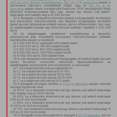
2011. évi CXC. törvény (a továbbiakban: Nkt.) 74. § (4) bekezdése
alapján a
köznevelési intézmény működtetését vállaló, vagy az
Nkt. 74. § (6)
bekezdése
alapján állami hozzájárulást fizető azon 3000 lakosságszám feletti
települési önkormányzatokat illeti meg, melyek egy lakosra jutó adóerő-
képessége nem haladja meg a 20 000 forintot.
(2)
A támogatás a települési önkormányzatokat a közigazgatási területükön
lévő köznevelési intézmény(ek)be más település közigazgatási területéről
bejáró tanulók létszámának ellátotti aránya szerint differenciáltan illeti meg.
Az alaptámogatás összege egy önkormányzat esetében legalább 2 000 000
forint.
(3)
Az alaptámogatás mértékének meghatározása a települési
önkormányzat által működtetett köznevelési intézmény(ek)ben ellátottak
összlétszáma alapján a következő:
a)
2 000 000 forint, legfeljebb 400 ellátott esetén,
b)
4 000 000 forint, 401–800 ellátott között,
c)
6 000 000 forint, 801–1200 ellátott között,
d)
8 000 000 forint, 1201–1500 ellátott között,
e)
10 000 000 forint, 1500 ellátott felett.
(4)
A más települési önkormányzat közigazgatási területéről bejáró tanulók
összes tanulóhoz viszonyított arányának figyelembevételével az
alaptámogatás szorzószámok szerint emelkedik. A szorzószám
a)
1, ha a bejáró tanulók aránya legfeljebb 5%,
b)
1,2, ha a bejáró tanulók aránya 5,1%–15%,
c)
1,4, ha a bejáró tanulók aránya 15,1%–25%
d)
1,6, ha a bejáró tanulók aránya 25,1%–50%,
e)
2, ha a bejáró tanulók aránya 50% feletti.
(5)
A támogatás tényleges mértéke a
(3) és (4) bekezdés
alapján számított
összeget figyelembe véve
a)
100%, ha a települési önkormányzat egy lakosra jutó adóerő-képessége
nem haladja meg az 5000 forintot,
b)
90%, ha a települési önkormányzat egy lakosra jutó adóerő-képessége
5001 és 10 000 forint közötti,
c)
80%, ha a települési önkormányzat egy lakosra jutó adóerő-képessége
10 001 és 15 000 forint közötti,
d)
70%, ha a települési önkormányzat egy lakosra jutó adóerő-képessége 15
001 és 20 000 forint közötti.
(6)
A támogatás önkormányzatonkénti összegét a
(3)–(5) bekezdés
szerinti