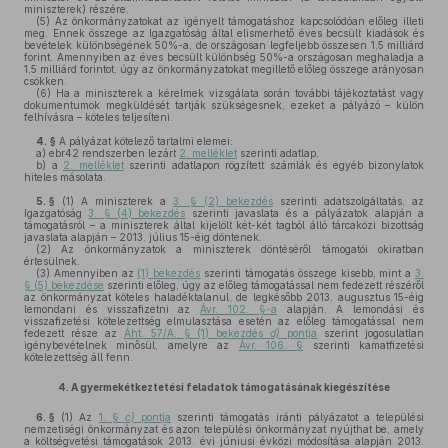
miniszterek) részére.
(5)
Az önkormányzatokat az igényelt támogatáshoz kapcsolódóan előleg illeti
meg. Ennek összege az Igazgatóság által elismerhető éves becsült kiadások és
bevételek különbségének 50%-a, de országosan legfeljebb összesen 1,5 milliárd
forint. Amennyiben az éves becsült különbség 50%-a országosan meghaladja a
1,5 milliárd forintot, úgy az önkormányzatokat megillető előleg összege arányosan
csökken.
(6)
Ha a miniszterek a kérelmek vizsgálata során további tájékoztatást vagy
dokumentumok megküldését tartják szükségesnek, ezeket a pályázó – külön
felhívásra – köteles teljesíteni.
4. §
A pályázat kötelező tartalmi elemei:
a)
ebr42 rendszerben lezárt
2. melléklet
szerinti adatlap,
b)
a
2. melléklet
szerinti adatlapon rögzített számlák és egyéb bizonylatok
hiteles másolata.
5. §
(1)
A miniszterek a
3. § (2) bekezdés
szerinti adatszolgáltatás, az
Igazgatóság
3. § (4) bekezdés
szerinti javaslata és a pályázatok alapján a
támogatásról – a miniszterek által kijelölt két-két tagból álló tárcaközi bizottság
javaslata alapján – 2013. július 15-éig döntenek.
(2)
Az önkormányzatok a miniszterek döntéséről támogatói okiratban
értesülnek.
(3)
Amennyiben az
(1) bekezdés
szerinti támogatás összege kisebb, mint a
3.
§ (5) bekezdése
szerinti előleg, úgy az előleg támogatással nem fedezett részéről
az önkormányzat köteles haladéktalanul, de legkésőbb 2013. augusztus 15-éig
lemondani és visszafizetni az
Ávr. 102. §-a
alapján. A lemondási és
visszafizetési kötelezettség elmulasztása esetén az előleg támogatással nem
fedezett része az
Áht. 57/A. § (1) bekezdés
d)
pontja
szerint jogosulatlan
igénybevételnek minősül, amelyre az
Ávr. 106. §
szerinti kamatfizetési
kötelezettség áll fenn.
4.
A gyermekétkeztetési feladatok támogatásának kiegészítése
6. §
(1)
Az
1. §
c)
pontja
szerinti támogatás iránti pályázatot a települési
nemzetiségi önkormányzat és azon települési önkormányzat nyújthat be, amely
a költségvetési támogatások 2013. évi júniusi évközi módosítása alapján 2013.