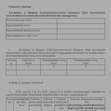
Pályázati adatlap
Korábban a Megyei Intézményfenntartó Központ által fenntartott
köznevelési intézmények működtetésének támogatása
Önkormányzat neve:
Kapcsolattartó neve:
Kapcsolattartó telefonszáma:
Kapcsolattartó e-mail címe:
I. Korábban a Megyei Intézményfenntartó Központ által fenntartott
köznevelési intézmények önkormányzat közigazgatási területén és tulajdonában
lévő feladatellátási helyeinek felsorolása
Sorszá
Intézmény
Feladatellátási hely
Feladatellátási hely
m
neve
neve
címe
1
2
3
4
A tábla új sorokkal bővíthető!
II. 2013. január 1-je és 2013. május 31-e közötti esedékességű számlák és
egyéb bizonylatok felsorolása feladatellátási helyek megjelölésével
Sorsz
Feladatellát
Számla,
Számla,
Számla,
Számla, bizonylat összege
ám
ási hely
bizonylat
bizonylat
bizonylat
(Ft)
neve
sorszáma
tárgya
esedékess
(kizárólag a működtetéshez
ége
kapcsolódó tételek összege