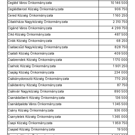
Cegléd Város Önkormányzata
10 146 500
Ceglédbercel Község Önkormányzata
906 750
Cered Község Önkormányzata
1 160 250
Cibakháza Nagyközség Önkormányzata
2 310 750
Cigánd Város Önkormányzata
4 299 750
Cikó Község Önkormányzata
487 500
Cirák Község Önkormányzata
68 250
Csabacsűd Nagyközség Önkormányzata
828 750
Csabdi Község Önkormányzata
409 500
Csabrendek Község Önkormányzata
1 170 000
Csaholc Község Önkormányzata
1 901 250
Csajág Község Önkormányzata
234 000
Csákánydoroszló Község Önkormányzata
770 250
Csákberény Község Önkormányzata
87 750
Csákvár Nagyközség Önkormányzata
890 500
Csanádalberti Község Önkormányzata
136 500
Csanádpalota Város Önkormányzata
1 345 500
Csány Község Önkormányzata
936 000
Csanytelek Község Önkormányzata
1 365 000
Csapi Község Önkormányzata
1 959 750
Csapod Község Önkormányzata
19 500