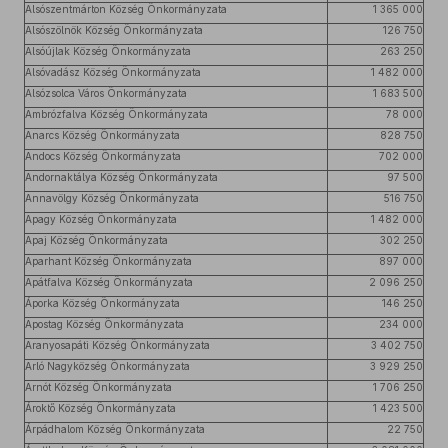
Alsószentmárton Község Önkormányzata
1 365 000
Alsószölnök Község Önkormányzata
126 750
Alsóújlak Község Önkormányzata
263 250
Alsóvadász Község Önkormányzata
1 482 000
Alsózsolca Város Önkormányzata
1 683 500
Ambrózfalva Község Önkormányzata
78 000
Anarcs Község Önkormányzata
828 750
Andocs Község Önkormányzata
702 000
Andornaktálya Község Önkormányzata
97 500
Annavölgy Község Önkormányzata
516 750
Apagy Község Önkormányzata
1 482 000
Apaj Község Önkormányzata
302 250
Aparhant Község Önkormányzata
897 000
Apátfalva Község Önkormányzata
2 096 250
Áporka Község Önkormányzata
146 250
Apostag Község Önkormányzata
234 000
Aranyosapáti Község Önkormányzata
3 402 750
Arló Nagyközség Önkormányzata
3 929 250
Arnót Község Önkormányzata
1 706 250
Ároktő Község Önkormányzata
1 423 500
Árpádhalom Község Önkormányzata
22 750