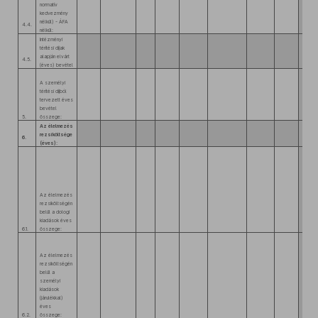
normatív
kedvezmény
nélkül) - ÁFA
4.4.
nélkül:
Intézményi
térítési díjak
alapján elvárt
4.5.
(éves) bevétel
A személyi
térítési díjból
tervezett éves
bevétel
5.
összege:
Az élelmezés
rezsiköltsége
6.
(éves):
Az élelmezés
rezsiköltségén
belül a dologi
kiadások éves
6.1.
összege:
Az élelmezés
rezsiköltségén
belül a
személyi
kiadások
(járulékkal)
éves
6.2.
összege: