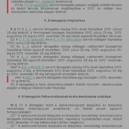
számítás alapján a
7. melléklet
tartalmazza.
(7)
Az
(1)–(6) bekezdés
szerinti támogatás alapjául szolgáló ellátotti létszám
és bejáró tanulók létszámának megállapítása a 2012. év október havi
köznevelési statisztika alapján történik.
5.
A támogatás folyósítása
9. §
(1)
A
2. §
szerinti támogatási összeg 50%-ának folyósítása 2013. június
28-áig történik, a fennmaradó összegek folyósítására 2013. július 25-éig, 2013.
augusztus 26-áig és 2013. november 25-éig három egyenlő részletben kerül sor.
(2)
A
3. § (5) bekezdés
és a
6. § (4) bekezdése
szerinti előlegek folyósítása
2013. június 28-áig történik.
(3)
Az
5. §
szerinti támogatási összeg előleggel csökkentett összegének
folyósítása három egyenlő részletben, 2013. július 25-éig, 2013. augusztus 26-
áig és 2013. november 25-éig történik.
(4)
A
8. §
szerinti támogatási összeg előleggel csökkentett összegének
folyósítása két egyenlő részletben 2013. augusztus 26-áig és 2013. november
25-éig történik.
8
(4a)
A
8/A. §
és
8/B. §
szerinti támogatási összeg 50%-ának folyósítása 2013.
augusztus 2-áig, a fennmaradó 50%-ának folyósítása 2013. augusztus 26-áig
és 2013. november 25-éig két egyenlő részletben történik.
9
(4b)
A
8/C. §
szerinti támogatás folyósítása egy összegben 2013. december
10-ig történik.
(5)
A támogatást a helyi önkormányzatokért felelős miniszter utalványozása
alapján a Magyar Államkincstár folyósítja.
6.
A támogatás felhasználásának és elszámolásának szabályai
10. §
(1)
A támogatás felett a kedvezményezett települési és települési
nemzetiségi önkormányzat rendelkezik, és felelős annak jogszerű
felhasználásáért.
10
(2)
A kedvezményezett települési és települési nemzetiségi önkormányzat a
támogatás felhasználásáról elkülönített, naprakész nyilvántartást vezet, melyet
2015. december 31-éig köteles teljes körűen megőrizni.
11
(3)
A kedvezményezett települési és települési nemzetiségi önkormányzat