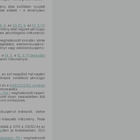
ny által külföldön nyújtott
tal ellátott – e törvényben
6. §
, az
50–51. §
, az
57. § (3)
ézmény által végzett pénzügyi
ések pénzforgalmi intézményt,
eghatározott kincstári körbe
gáltatási, elektronikuspénz-
ményt vagy elektronikuspénz-
, a
14. §
, a
15. § (1) bekezdés
rgalmi intézményre.
, az azt megelőző hat naptári
hónapra vonatkozó pénzügyi
ől és a
648/2012/EU rendelet
 részesedés,
: Hpt.)
meghatározott csoport,
zott olyan kapcsolatban álló
rint minősülnek,
spénzt értékesíti, illetve
-kibocsátó intézmény, Posta
ovábbá a 2013 a /36/EU és az
et
ben [a továbbiakban: (EU)
biakban: Pft.)
meghatározott