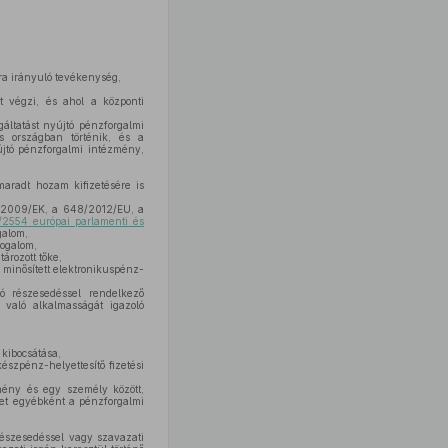
ra irányuló tevékenység,
 végzi, és ahol a központi
áltatást nyújtó pénzforgalmi
os országban történik, és a
újtó pénzforgalmi intézmény,
aradt hozam kifizetésére is
60/2009/EK, a 648/2012/EU, a
2554 európai parlamenti és
galom,
ogalom,
ározott tőke,
 minősített elektronikuspénz-
ó részesedéssel rendelkező
 való alkalmasságát igazoló
 kibocsátása,
észpénz-helyettesítő fizetési
ény és egy személy között,
yet egyébként a pénzforgalmi
részesedéssel vagy szavazati