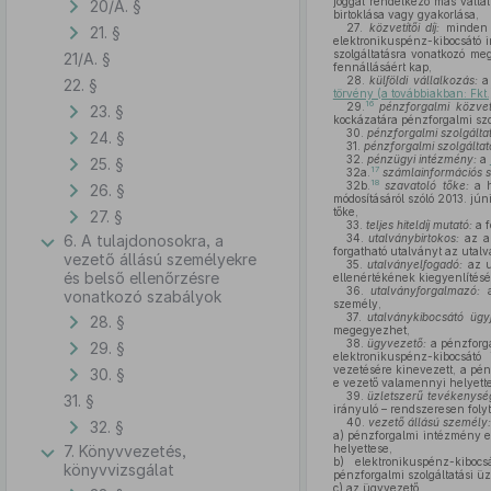
joggal rendelkező más válla
20/A. §
birtoklása vagy gyakorlása,
27.
közvetítői díj:
minden o
21. §
elektronikuspénz-kibocsátó 
szolgáltatásra vonatkozó meg
21/A. §
fennállásáért kap,
28.
külföldi vállalkozás:
a 
22. §
törvény (a továbbiakban: Fkt.
16
29.
pénzforgalmi közvetí
23. §
kockázatára pénzforgalmi szo
30.
pénzforgalmi szolgálta
24. §
31.
pénzforgalmi szolgáltat
32.
pénzügyi intézmény:
a
25. §
17
32a.
számlainformációs s
18
32b.
szavatoló tőke:
a h
26. §
módosításáról szóló 2013. jú
tőke,
27. §
33.
teljes hiteldíj mutató:
a f
6. A tulajdonosokra, a
34.
utalványbirtokos:
az a 
forgatható utalványt az utal
vezető állású személyekre
35.
utalványelfogadó:
az u
és belső ellenőrzésre
ellenértékének kiegyenlítésér
36.
utalványforgalmazó:
a
vonatkozó szabályok
személy,
37.
utalványkibocsátó ügyf
28. §
megegyezhet,
38.
ügyvezető:
a pénzforga
29. §
elektronikuspénz-kibocsát
vezetésére kinevezett, a pé
30. §
e vezető valamennyi helyett
39.
üzletszerű tevékenysé
31. §
irányuló – rendszeresen foly
40.
vezető állású személy:
32. §
a)
pénzforgalmi intézmény es
7. Könyvvezetés,
helyettese,
b)
elektronikuspénz-kibocs
könyvvizsgálat
pénzforgalmi szolgáltatási üz
c)
az ügyvezető,