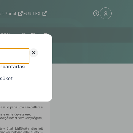
s Portál
EUR-LEX
ELI
+
rbantartási
ésüket
szítő pénzügyi szolgáltatási
ére és felügyeletére,
olgáltatási tevékenységére,
 által külföldön létesített
gyar hatóság által ellátott –