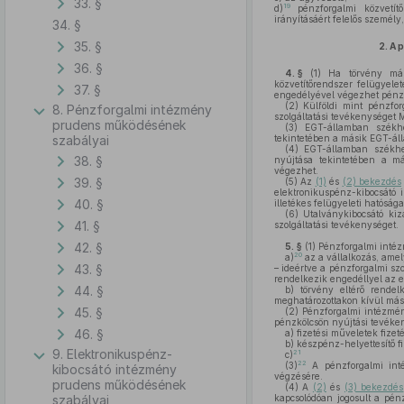
33. §
19
d)
pénzforgalmi közvetítő 
irányításáért felelős személ
34. §
35. §
2.
A 
36. §
4. §
(1)
Ha törvény másk
közvetítőrendszer felügyele
37. §
engedélyével végezhet pénzüg
(2)
Külföldi mint pénzfor
8. Pénzforgalmi intézmény
szolgáltatási tevékenységet
prudens működésének
(3)
EGT-államban székhel
szabályai
tekintetében a másik EGT-áll
(4)
EGT-államban székhell
38. §
nyújtása tekintetében a má
végezhet.
39. §
(5)
Az
(1)
és
(2) bekezdés
elektronikuspénz-kibocsátó 
40. §
illetékes felügyeleti hatóság
(6)
Utalványkibocsátó kiz
41. §
szolgáltatási tevékenységet.
42. §
5. §
(1)
Pénzforgalmi inté
20
a)
az a vállalkozás, ame
43. §
– ideértve a pénzforgalmi szo
rendelkezik engedéllyel az 
44. §
b)
törvény eltérő rendel
meghatározottakon kívül más 
45. §
(2)
Pénzforgalmi intézmény
pénzkölcsön nyújtási tevéke
46. §
a)
fizetési műveletek fizeté
b)
készpénz-helyettesítő fi
9. Elektronikuspénz-
21
c)
22
(3)
A pénzforgalmi inté
kibocsátó intézmény
végzésére.
prudens működésének
(4)
A
(2)
és
(3) bekezdés
szabályai
kapcsolódóan jogosult a pénz