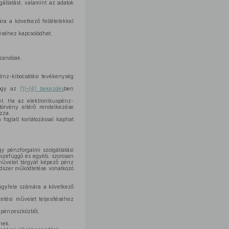
lgáltatást, valamint az adatok
ra a következő feltételekkel
téséhez kapcsolódhat,
,
azandóak.
énz-kibocsátási tevékenység
hogy az
(1)–(4) bekezdés
ben
yt. Ha az elektronikuspénz-
örvény eltérő rendelkezése
zza.
 foglalt korlátozással kaphat
y pénzforgalmi szolgáltatási
sszefüggő és egyéb, szorosan
i művelet tárgyát képező pénz
rendszer működtetése vonatkozó
 ügyfele számára a következő
etési művelet teljesítéséhez
t pénzeszközből,
nek.