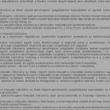
 teljesítésének biztosítását, a fizetési művelet tárgyát képező pénz átváltását, letéti szo
ézmény az általa végzett pénzforgalmi szolgáltatáshoz kapcsolódóan az ügyfele számá
nt:
nzforgalmi intézmény saját pénzeszközeiből és kizárólag valamely fizetési művelet teljesí
lmi intézmény által fizetési művelet teljesítése céljából átvett vagy tartott pénzeszközből
feljebb tizenkét hónap, és
y szavatoló tőkéje megfelel az e törvényben meghatározott követelményeknek.
ny hitelnyújtására és pénzkölcsön nyújtására a
65. §
és az Fnyht. rendelkezései alkalm
z-kibocsátó intézmény
y az e törvényben foglaltaknak megfelelően engedéllyel rendelkezik az elektronikusp
kezése hiányában egyéb üzleti tevékenységet is végezhet azzal a korlátozással, 
pénzügyi szolgáltatást, kiegészítő pénzügyi szolgáltatást nem végezhet.
ibocsátó intézmény valamennyi pénzforgalmi szolgáltatás nyújtására kaphat engedél
orgalmi szolgáltatási tevékenységet végez, ezen tevékenysége vonatkozásában – e t
intézményre és a pénzforgalmi szolgáltatás nyújtására vonatkozó rendelkezéseket alkalma
ibocsátó intézmény kizárólag a következő pénzforgalmi szolgáltatásaihoz és a
8. §
-ban
sönnyújtási tevékenységre:
si számlák közötti, az ügyfél rendelkezésére álló hitelkeretből történő teljesítése,
zetési eszköz – ide nem értve a csekket és az elektronikus pénzt – kibocsátása,
ibocsátó intézmény az általa végzett elektronikuspénz-kibocsátási tevékenységhez vag
 jogosult az elektronikuspénz-kibocsátás és pénzforgalmi szolgáltatás működtetésével ö
ltatások nyújtására, ideértve a fizetési műveletek teljesítésének biztosítását, a fizetés
ást, valamint az adatok tárolását és feldolgozását is, valamint engedélyt kaphat a fizetési 
z-kibocsátó intézmény az általa végzett pénzforgalmi szolgáltatáshoz kapcsolódóan az
és pénzkölcsönt
elektronikuspénz-kibocsátó intézmény saját pénzeszközeiből és kizárólag valamely fiz
nikuspénz-kibocsátó intézmény által fizetési művelet teljesítése céljából átvett vagy tartot
feljebb tizenkét hónap, és
ocsátó intézmény szavatoló tőkéje megfelel az e törvényben meghatározott követelmények