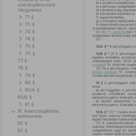
b)
a prudens működésnek m
utalványkibocsátó
c)
a pénzügyi szolgáltatási
felügyelete
d)
a tevékenység végzésére 
e)
ellenőrzési eljárások és
71. §
f)
vagyonbiztosítás,
g)
a működési kockázatok cs
72. §
h)
áttekinthető szervezeti 
(a továbbiakban együtt: szemé
73. §
(2)
Az
(1) bekezdés
ben f
szolgáltatási tevékenység módo
74. §
28
(3)
75. §
29
12/A. §
A pénzforgalmi i
76. §
30
12/B. §
(1)
A pénzforgal
digitális működési rezilie
77. §
módosításáról szóló, 2022. 
rendelet
] 19. cikkének megfe
78. §
(2)
Ha a pénzforgalmi inté
tanácsi rendelet
19. cikkéne
79. §
incidenskezelő központnak (
80. §
13. §
A pénzforgalmi intéz
lehet,
80/A. §
a)
aki független a pénzfor
prudens) működését veszél
80/B. §
elektronikuspénz-kibocsátó i
b)
akinek (amelynek) üzle
81. §
elektronikuspénz-kibocsátó i
16. Adatszolgáltatás,
31
32
13/A. §
(1)
Fizetés-kezd
adatkezelés
kell olyan szakmai felelőssé
foglalt helytállási kötelezett
82. §
(2)
A számlainformációs s
szakmai felelősségbiztosítás
83. §
szolgáltatóval vagy az ügyf
csalárd módon történő hozzáf