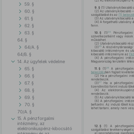
(2)
Az elektronikuspénz-ki
59. §
9. §
(1)
Utalványkibocsátó a
60. §
(2)
Az utalványkibocsátó –
szolgáltatást és az
(1) bekezd
61. §
(3)
Az utalványkibocsátó a 
(4)
A forgatható utalvány á
62. §
fenn.
63. §
24
10. §
(1)
Pénzforgalmi 
szövetkezetként vagy másik 
64. §
működhet.
(2)
Utalványkibocsátó rész
64/A. §
25
(3)
A részvénytársasági 
kibocsátó intézményre és ut
64/B. §
kibocsátó intézményre az
Fkt
(4)
A pénzforgalmi intézm
14. Az ügyfelek védelme
Magyarország területén létesí
65. §
26
11. §
(1)
A pénzforgalmi 
bekezdés
ben foglalt kivétell
66. §
(2)
Ha a pénzforgalmi inté
rendelkezik.
67. §
27
(3)
Ha a pénzforgalmi i
tizenötmillió forint induló tő
68. §
(4)
Az elektronikuspénz-
rendelkezik.
69. §
(5)
Az utalványkibocsátó leg
(6)
A pénzforgalmi intézmé
70. §
befizetni. Az induló tőkét ki
lehet tartani, amely nem ves
70/A. §
15. A pénzforgalmi
intézmény, az
12. §
(1)
A pénzforgalmi 
elektronikuspénz-kibocsátó
szolgáltatási tevékenységet 
intézmény és az
a)
jogszabálynak megfelelő 