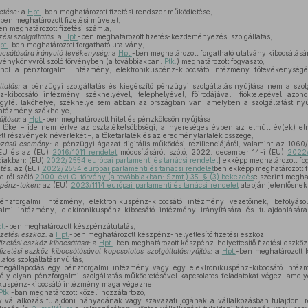
etése:
a
Hpt.
-ben meghatározott fizetési rendszer működtetése,
ben meghatározott fizetési művelet,
en meghatározott fizetési számla,
si szolgáltatás:
a
Hpt.
-ben meghatározott fizetés-kezdeményezési szolgáltatás,
pt.
-ben meghatározott forgatható utalvány,
ocsátására irányuló tevékenység:
a
Hpt.
-ben meghatározott forgatható utalvány kibocsátásá
rvénykönyvről szóló törvényben (a továbbiakban:
Ptk.
) meghatározott fogyasztó,
ol a pénzforgalmi intézmény, elektronikuspénz-kibocsátó intézmény főtevékenységét
tatás:
a pénzügyi szolgáltatás és kiegészítő pénzügyi szolgáltatás nyújtása nem a szolg
z-kibocsátó intézmény székhelyével, telephelyével, főirodájával, fióktelepével azon
ügyfél lakóhelye, székhelye sem abban az országban van, amelyben a szolgáltatást ny
intézmény székhelye,
újtása:
a
Hpt.
-ben meghatározott hitel és pénzkölcsön nyújtása,
 tőke – ide nem értve az osztalékelsőbbségi, a nyereséges évben az elmúlt év(ek) elm
etett részvények névértékét –, a tőketartalék és az eredménytartalék összege,
kozású esemény:
a pénzügyi ágazat digitális működési rezilienciájáról, valamint az 10
EU és az (EU)
2016/1011 rendelet
módosításáról szóló, 2022. december 14-i (EU)
2022/
biakban: (EU)
2022/2554 európai parlamenti és tanácsi rendelet
] ekképp meghatározott fo
tés:
az (EU)
2022/2554 európai parlamenti és tanácsi rendelet
ben ekképp meghatározott f
elről szóló
2000. évi C. törvény (a továbbiakban: Szmt.) 35. § (3) bekezdés
e szerint meghat
spénz-token:
az (EU)
2023/1114 európai parlamenti és tanácsi rendelet
alapján jelentősnek
nzforgalmi intézmény, elektronikuspénz-kibocsátó intézmény vezetőinek, befolyásol
almi intézmény, elektronikuspénz-kibocsátó intézmény irányítására és tulajdonlására
t.
-ben meghatározott készpénzátutalás,
izetési eszköz:
a
Hpt.
-ben meghatározott készpénz-helyettesítő fizetési eszköz,
fizetési eszköz kibocsátása:
a
Hpt.
-ben meghatározott készpénz-helyettesítő fizetési eszköz
fizetési eszköz kibocsátásával kapcsolatos szolgáltatásnyújtás:
a
Hpt.
-ben meghatározott k
atos szolgáltatásnyújtás,
egállapodás egy pénzforgalmi intézmény vagy egy elektronikuspénz-kibocsátó intézm
y olyan pénzforgalmi szolgáltatás működtetésével kapcsolatos feladatokat végez, amel
ikuspénz-kibocsátó intézmény maga végezne,
Ptk.
-ban meghatározott közeli hozzátartozó,
 vállalkozás tulajdoni hányadának vagy szavazati jogának a vállalkozásban tulajdoni 