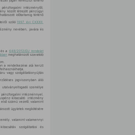
zati jogán keresztül történő
 pénzforgalmi intézménytől,
ny között létrejött pénzügyi
atározott időtartamig történő
eiről szóló
1997. évi CXXXII.
tézmény nevében, javára és
l és a
648/2012/EU rendelet
jában
meghatározott szavatoló
om,
n a rendelkezése alá került
 felhasználhatja,
áru vagy szolgáltatásnyújtás
rződéses jogviszonyban álló
z utalványelfogadó személye
a pénzforgalmi intézménnyel,
uspénz-kibocsátó intézmény
 első számú vezető, valamint
ározott ügyletek megkötésére
személy, valamint valamennyi
ibocsátás szolgáltatási és