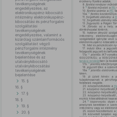
érzékeny fizetési adatok,
tevékenységének
8.
fizetési rendszer működt
10
engedélyezése, az
9.
fizetési művelet:
a
Pft.
-
10.
fizetési számla:
a
Pft.
-b
elektronikuspénz-kibocsátó
11
10a.
fizetés-kezdeményezé
intézmény elektronikuspénz-
11.
forgatható utalvány:
a
H
12.
forgatható utalvány kib
kibocsátási és pénzforgalmi
13.
fogyasztó:
a Polgári Tö
szolgáltatási
14.
főiroda:
az a hely, ah
döntéshozatal történik,
tevékenységének
15.
határon átnyúló szolgál
engedélyezése, valamint a
intézmény, elektronikuspén
kizárólag számlainformációs
szolgáltatást igénybe vevő 
elektronikuspénz-kibocsátó 
szolgáltatást végző
16.
hitel és pénzkölcsön ny
pénzforgalmi intézmény
17.
induló tőke:
a jegyzett
feljogosító jegyzett és befiz
tevékenységének
12
17a.
jelentős IKT-vonat
bejelentése és az
600/2014/EU, a 909/2014/
utalványkibocsátó
tanácsi rendelet
ben [a továb
13
17b.
jelentős kiberfenyege
utalványkibocsátási
18.
jegyzett tőke:
a számvit
tevékenységének
14
18a.
jelentős elektroniku
token,
bejelentése
19.
jó üzleti hírnév:
a pé
tulajdonosainak a pénzforg
15. §
feltételek megléte,
20.
készpénzátutalás:
a
Hp
16. §
21.
készpénz-helyettesítő f
22.
készpénz-helyettesítő 
17. §
23.
készpénz-helyettesítő 
eszköz kibocsátásával kapcsol
18. §
15
24.
kiszervezés:
olyan m
amelynek keretében e személ
19. §
intézmény vagy az elektron
25.
közeli hozzátartozó:
a
20. §
26.
közvetett tulajdon:
egy