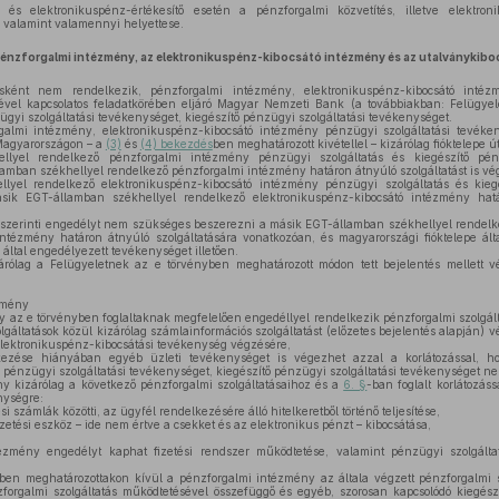
és elektronikuspénz-értékesítő esetén a pénzforgalmi közvetítés, illetve elektroni
y, valamint valamennyi helyettese.
pénzforgalmi intézmény, az elektronikuspénz-kibocsátó intézmény és az utalványkibo
ént nem rendelkezik, pénzforgalmi intézmény, elektronikuspénz-kibocsátó intéz
tével kapcsolatos feladatkörében eljáró Magyar Nemzeti Bank (a továbbiakban: Felügyele
yi szolgáltatási tevékenységet, kiegészítő pénzügyi szolgáltatási tevékenységet.
galmi intézmény, elektronikuspénz-kibocsátó intézmény pénzügyi szolgáltatási tevéken
 Magyarországon – a
(3)
és
(4) bekezdés
ben meghatározott kivétellel – kizárólag fióktelepe 
lyel rendelkező pénzforgalmi intézmény pénzügyi szolgáltatás és kiegészítő pénz
amban székhellyel rendelkező pénzforgalmi intézmény határon átnyúló szolgáltatást is vé
yel rendelkező elektronikuspénz-kibocsátó intézmény pénzügyi szolgáltatás és kiegé
sik EGT-államban székhellyel rendelkező elektronikuspénz-kibocsátó intézmény határ
szerinti engedélyt nem szükséges beszerezni a másik EGT-államban székhellyel rendelk
intézmény határon átnyúló szolgáltatására vonatkozóan, és magyarországi fióktelepe ált
a által engedélyezett tevékenységet illetően.
árólag a Felügyeletnek az e törvényben meghatározott módon tett bejelentés mellett v
zmény
ly az e törvényben foglaltaknak megfelelően engedéllyel rendelkezik pénzforgalmi szolgá
lgáltatások közül kizárólag számlainformációs szolgáltatást (előzetes bejelentés alapján) v
elektronikuspénz-kibocsátási tevékenység végzésére,
kezése hiányában egyéb üzleti tevékenységet is végezhet azzal a korlátozással, 
pénzügyi szolgáltatási tevékenységet, kiegészítő pénzügyi szolgáltatási tevékenységet n
 kizárólag a következő pénzforgalmi szolgáltatásaihoz és a
6. §
-ban foglalt korlátozás
nységre:
si számlák közötti, az ügyfél rendelkezésére álló hitelkeretből történő teljesítése,
zetési eszköz – ide nem értve a csekket és az elektronikus pénzt – kibocsátása,
zmény engedélyt kaphat fizetési rendszer működtetése, valamint pénzügyi szolgálta
ben meghatározottakon kívül a pénzforgalmi intézmény az általa végzett pénzforgalmi 
forgalmi szolgáltatás működtetésével összefüggő és egyéb, szorosan kapcsolódó kiegészít