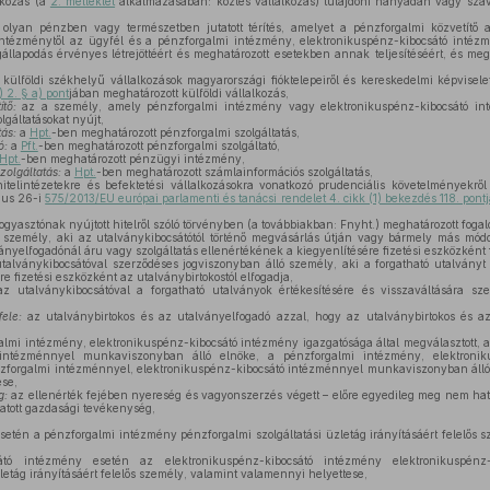
lkozás (a
2. melléklet
alkalmazásában: köztes vállalkozás) tulajdoni hányadán vagy szava
lyan pénzben vagy természetben jutatott térítés, amelyet a pénzforgalmi közvetítő a
intézménytől az ügyfél és a pénzforgalmi intézmény, elektronikuspénz-kibocsátó intézmé
állapodás érvényes létrejöttéért és meghatározott esetekben annak teljesítéséért, és megh
külföldi székhelyű vállalkozások magyarországi fióktelepeiről és kereskedelmi képviselet
) 2. § a) pont
jában meghatározott külföldi vállalkozás,
tő:
az a személy, amely pénzforgalmi intézmény vagy elektronikuspénz-kibocsátó in
lgáltatásokat nyújt,
tás:
a
Hpt.
-ben meghatározott pénzforgalmi szolgáltatás,
ó:
a
Pft.
-ben meghatározott pénzforgalmi szolgáltató,
Hpt.
-ben meghatározott pénzügyi intézmény,
zolgáltatás:
a
Hpt.
-ben meghatározott számlainformációs szolgáltatás,
itelintézetekre és befektetési vállalkozásokra vonatkozó prudenciális követelményekrő
nius 26-i
575/2013/EU európai parlamenti és tanácsi rendelet 4. cikk (1) bekezdés 118. pont
ogyasztónak nyújtott hitelről szóló törvényben (a továbbiakban: Fnyht.) meghatározott fogal
személy, aki az utalványkibocsátótól történő megvásárlás útján vagy bármely más módo
ványelfogadónál áru vagy szolgáltatás ellenértékének a kiegyenlítésére fizetési eszközként
talványkibocsátóval szerződéses jogviszonyban álló személy, aki a forgatható utalványt 
e fizetési eszközként az utalványbirtokostól elfogadja,
z utalványkibocsátóval a forgatható utalványok értékesítésére és visszaváltására sze
ele:
az utalványbirtokos és az utalványelfogadó azzal, hogy az utalványbirtokos és a
lmi intézmény, elektronikuspénz-kibocsátó intézmény igazgatósága által megválasztott, 
ó intézménnyel munkaviszonyban álló elnöke, a pénzforgalmi intézmény, elektronik
nzforgalmi intézménnyel, elektronikuspénz-kibocsátó intézménnyel munkaviszonyban álló
ese,
g:
az ellenérték fejében nyereség és vagyonszerzés végett – előre egyedileg meg nem hat
tatott gazdasági tevékenység,
etén a pénzforgalmi intézmény pénzforgalmi szolgáltatási üzletág irányításáért felelős 
átó intézmény esetén az elektronikuspénz-kibocsátó intézmény elektronikuspénz-k
letág irányításáért felelős személy, valamint valamennyi helyettese,