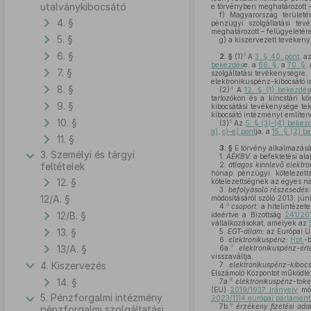
utalványkibocsátó
e törvényben meghatározott –
f)
Magyarország területén
4. §
pénzügyi szolgáltatási tev
meghatározott – felügyeletére
5. §
g)
a kiszervezett tevékenys
6. §
3
2. §
(1)
A
3. § 40. pont
, a
bekezdés
e, a
66. §
, a
70. §
,
7. §
szolgáltatási tevékenységre,
elektronikuspénz-kibocsátó i
8. §
4
(2)
A
12. § (1) bekezdés
tartozókon és a kincstári k
9. §
kibocsátási tevékenysége te
kibocsátó intézményt említene
10. §
5
(3)
Az
5. § (3)–(4) bekez
a)
,
c)–e) pont
ja, a
15. § (2) b
11. §
3. §
E törvény alkalmazás
3. Személyi és tárgyi
1.
ÁÉKBV:
a befektetési ala
feltételek
2.
átlagos kinnlevő elektr
hónap pénzügyi kötelezett
12. §
kötelezettségnek az egyes na
3.
befolyásoló részesedés:
12/A. §
módosításáról szóló 2013. jú
6
4.
csoport:
a hitelintézete
12/B. §
ideértve a Bizottság
241/20
vállalkozásokat, amelyek az
13. §
5.
EGT-állam:
az Európai Un
6.
elektronikuspénz:
Hpt.
-
13/A. §
7
6a.
elektronikuspénz-érté
visszaváltja,
4. Kiszervezés
7.
elektronikuspénz-kibocs
Elszámoló Központot működtet
14. §
8
7a.
elektronikuspénz-toke
(EU)
2019/1937 irányelv
mód
5. Pénzforgalmi intézmény
2023/1114 európai parlamenti
9
7b.
érzékeny fizetési ada
pénzforgalmi szolgáltatási