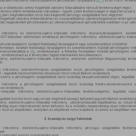
bocsátó intézmény hitelnyújtására és pénzkölcsön nyújtására a
65. §
és az Fnyht. rendel
z a vállalkozás, amely forgatható utalvány kibocsátására irányuló tevékenységet végez.
 törvény eltérő rendelkezése hiányában – egyéb üzleti tevékenységet is végezhet azzal a
és
ben meghatározotton kívül más kiegészítő pénzügyi szolgáltatást nem végezhet.
forgatható utalvány értékesítéséhez és visszaváltásához utalványforgalmazót vehet igény
ltal megtestesített pénzkövetelés az utalványforgalmazó igénybevétele esetében is az uta
intézmény és elektronikuspénz-kibocsátó intézmény részvénytársaságként, korlátolt
EGT-államban székhellyel rendelkező pénzforgalmi intézmény, elektronikuspénz-kibocs
vénytársaságként, korlátolt felelősségű társaságként vagy szövetkezetként működhet.
formában, korlátolt felelősségű társaságként és szövetkezetként működő pénzforgalmi in
alványkibocsátóra a
Ptk.
rendelkezéseit, a fióktelep formájában működő pénzforgalmi in
.
rendelkezéseit az e törvényben foglalt eltérésekkel kell alkalmazni.
ény, elektronikuspénz-kibocsátó intézmény, amelynek székhelye Magyarország területén
ti.
intézmény számlainformációs szolgáltatáson kívüli pénzforgalmi szolgáltatási te
el – legalább harminchétmillió-ötszázezer forint induló tőkével rendelkezik.
zmény a pénzforgalmi szolgáltatások közül kizárólag készpénzátutalást végez, legalább ha
ntézmény a pénzforgalmi szolgáltatások közül kizárólag fizetés-kezdeményezési szo
kével rendelkezik.
kibocsátó intézmény elektronikuspénz-kibocsátási tevékenységéhez legalább százmi
alább tízmillió forint vagy annak megfelelő összegű befizetett jegyzett tőkével rendelkezik
ny, elektronikuspénz-kibocsátó intézmény, utalványkibocsátó alapításához az induló t
zárólag olyan hitelintézetnél lehet befizetni, és a működés megkezdéséig olyan hitelintéze
z részt az alapításban, amelyben az alapítónak nincs tulajdona, és amely az alapítóban ne
3.
Személyi és tárgyi feltételek
intézmény, elektronikuspénz-kibocsátó intézmény pénzügyi szolgáltatási tevékeny
csak
számviteli rend és nyilvántartási rend,