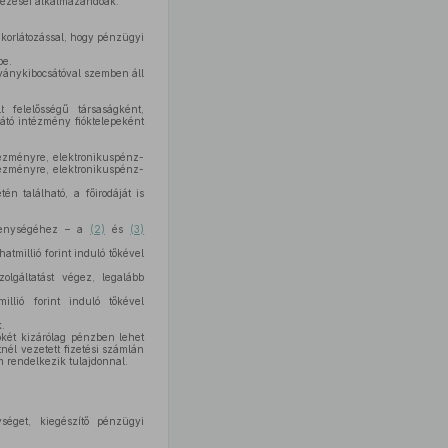
kezései alkalmazandóak.
 korlátozással, hogy pénzügyi
be.
lványkibocsátóval szemben áll
 felelősségű társaságként,
átó intézmény fióktelepeként
tézményre, elektronikuspénz-
tézményre, elektronikuspénz-
 található, a főirodáját is
vékenységéhez – a
(2)
és
(3)
tmillió forint induló tőkével
lgáltatást végez, legalább
llió forint induló tőkével
.
őkét kizárólag pénzben lehet
tnél vezetett fizetési számlán
m rendelkezik tulajdonnal.
séget, kiegészítő pénzügyi