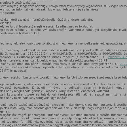
egfelelő belső szabályzat,
 tevékenység, kiegészítő pénzügyi szolgáltatási tevékenység végzéséhez szükséges személ
alkalmas informatikai, műszaki, biztonsági felszereltség és helyiség,
 rendszerek,
ökkentését szolgáló információs és ellenőrzési rendszer, valamint
felépítés
lyi és tárgyi feltételek) megléte esetén kezdhet meg és folytathat.
oglaltakat székhely-, telephelyváltozás esetén, valamint a pénzügyi szolgáltatási tevé
sításakor is biztosítani kell.
ntézménynek, elektronikuspénz-kibocsátó intézménynek rendelkeznie kell igazgatósággal é
mi intézmény, elektronikus-pénz kibocsátó intézmény a jelentős IKT-vonatkozású es
nciájáról, valamint a 1060/2009/EK, a 648/2012/EU, a 600/2014/EU, a 909/2014/EU é
december 14-i európai parlamenti és tanácsi rendelet [a továbbiakban: (EU)
2022/2554 eu
lelően bejelenti a nemzeti kiberbiztonsági incidenskezelőközpontnak (CSIRT).
zmény, elektronikus-pénz kibocsátó intézmény a jelentős kiberfenyegetést az (EU)
2022
k megfelelően önkéntesen bejelenti a Felügyeletnek, a bejelentést ezzel egyidejűle
CSIRT) is megteszi.
mény, elektronikuspénz-kibocsátó intézmény befolyásoló részesedéssel rendelkező tul
galmi intézmény, elektronikuspénz-kibocsátó intézmény óvatos, körültekintő és megbíz
yeztető befolyástól, jó üzleti hírnévvel rendelkezik, valamint biztosítani képes
ntézmény megbízható, gondos tulajdonosi irányítását és ellenőrzését, valamint
ti kapcsolatrendszere és tulajdonosi szerkezete átlátható és ezáltal nem zárja k
ntézmény fölötti hatékony felügyelet gyakorlását.
eményezési szolgáltatást végző pénzforgalmi intézménynek, elektronikuspénz-kibocsát
gbiztosítással vagy más hasonló garanciával, amely biztosítja, hogy eleget tudjon tenni a
ségének.
zolgáltatást végző pénzforgalmi intézménynek, elektronikuspénz-kibocsátó intézmény
sal vagy más hasonló garanciával, amely biztosítja, hogy eleget tudjon tenni a fizetési
éllel szemben fennálló kötelezettségének a fizetési számlára vonatkozó információkho
érés vagy ezen információk jóvá nem hagyott vagy csalárd módon történő használata eseté