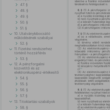
ideértve a fizetési műveletek
47. §
tárolását és feldolgozását is.
48. §
6. §
(1)
A pénzforgalmi int
nyújthat hitelt és pénzkölcsö
49. §
a)
a nyújtás kizárólag a pé
b)
nem nyújtható a pénzforga
50. §
c)
a kölcsön futamideje leg
d)
a pénzforgalmi intézmén
51. §
(2)
A pénzforgalmi intézmé
10. Utalványkibocsátó
7. §
(1)
Az elektronikuspén
a)
az a vállalkozás, amel
működésének szabályai
végzésére,
b)
törvény eltérő rendel
52. §
meghatározottakon kívül más 
11. Fizetési rendszerhez
(2)
Az elektronikuspénz-k
kibocsátó intézmény pénzf
történő hozzáférés
hiányában – a pénzforgalmi 
(3)
Az elektronikuspénz-k
53. §
engedélyt hitel- és pénzkölc
a)
fizetési műveletek fizeté
12. A pénzforgalmi
b)
készpénz-helyettesítő fi
közvetítő és az
23
c)
elektronikuspénz-értékesítő
(4)
Az elektronikuspénz-k
tevékenységhez kapcsolódóan
54. §
kapcsolódó kiegészítő szolgá
átváltását, letéti szolgáltat
55. §
tevékenység végzésére.
56. §
8. §
(1)
Az elektronikuspén
feltételekkel nyújthat hitelt 
57. §
a)
a nyújtás kizárólag az 
kapcsolódhat,
13. Titoktartási szabályok
b)
nem nyújtható az elektro
c)
a kölcsön futamideje leg
58. §
d)
az elektronikuspénz-kib