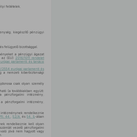
yi feltételek,
kenység, kiegészítő pénzügyi
s felügyelő bizottsággal.
eményeket a pénzügyi ágazat
s az (EU)
2016/1011 rendelet
rópai parlamenti és tanácsi
/2554 európai parlamenti és
g a nemzeti kiberbiztonsági
ajdonosa csak olyan személy
ható (a továbbiakban együtt:
 a pénzforgalmi intézmény,
i a pénzforgalmi intézmény,
ó intézménynek rendelkeznie
Pft. 44.
,
52/A.
és
54. §
-ában
nek rendelkeznie kell olyan
 számlát vezető pénzforgalmi
z való jóvá nem hagyott vagy
n.