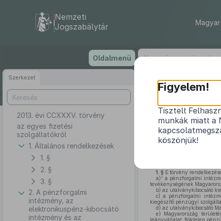
Nemzeti
Magyar 
Jogszabálytár
Ugrás
Oldalmenü
a
tartalomra
Szerkezet
Figyelem!
Tisztelt Felhasz
2013. évi CCXXXV. törvény
munkák miatt a 
az egyes fizetési
kapcsolatmegsza
szolgáltatókról
köszönjük!
1. Általános rendelkezések
1. §
2. §
1. §
E törvény rendelkezés
2
a)
a pénzforgalmi intézmé
3. §
tevékenységének Magyarorszá
b)
az utalványkibocsátó kie
2. A pénzforgalmi
c)
a pénzforgalmi intézmé
intézmény, az
kiegészítő pénzügyi szolgált
elektronikuspénz-kibocsátó
d)
az utalványkibocsátó Ma
e)
Magyarország területén
intézmény és az
leányvállalat, fióktelep pén