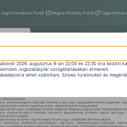
Jogi Információs Portál
Magyar Közlöny Portál
Céginformáció
2013. évi CCXXXV. törvény
nálóink! 2026. augusztus 8-án 22:00 és 22:30 óra között ka
1
az egyes fizetési szolgáltatókról
Nemzeti Jogszabálytár szolgáltatásában átmeneti
Hatályos: 2025. 12. 24. – 2026. 09. 26.
kadásokra lehet számítani. Szíves türelmüket és megért
1.
Általános rendelkezések
ei alkalmazandóak:
ny, elektronikuspénz-kibocsátó intézmény pénzügyi szolgáltatási tevékenységének, kiegé
g területén történő engedélyezésére, bejelentésére és felügyeletére,
gészítő pénzügyi szolgáltatási tevékenységének Magyarország területén történő bejelentés
ny, elektronikuspénz-kibocsátó intézmény Magyarország területén végzett pénzügyi sz
atási tevékenységére,
gyarország területén végzett kiegészítő pénzügyi szolgáltatási tevékenységére,
 székhellyel rendelkező pénzforgalmi intézmény, elektronikuspénz-kibocsátó intézmény
zügyi szolgáltatási tevékenységének, kiegészítő pénzügyi szolgáltatási tevékenységének a ma