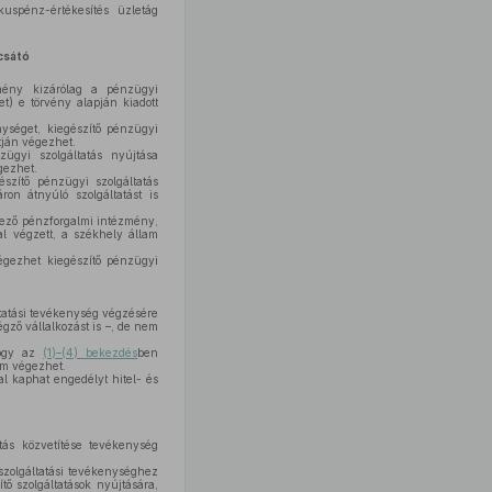
kuspénz-értékesítés üzletág
csátó
mény kizárólag a pénzügyi
t) e törvény alapján kiadott
ységet, kiegészítő pénzügyi
útján végezhet.
ügyi szolgáltatás nyújtása
gezhet.
szítő pénzügyi szolgáltatás
on átnyúló szolgáltatást is
ező pénzforgalmi intézmény,
al végzett, a székhely állam
égezhet kiegészítő pénzügyi
ltatási tevékenység végzésére
égző vállalkozást is –, de nem
hogy az
(1)–(4) bekezdés
ben
em végezhet.
sal kaphat engedélyt hitel- és
tás közvetítése tevékenység
szolgáltatási tevékenységhez
ő szolgáltatások nyújtására,