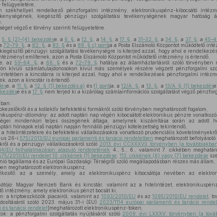
 felügyeletére,
 székhellyel rendelkező pénzforgalmi intézmény, elektronikuspénz-kibocsátó intézmé
ékenységének, kiegészítő pénzügyi szolgáltatási tevékenységének magyar hatóság ál
,
éget végző e törvény szerinti felügyeletére.
z
5. § (2)–(4) bekezdés
e, a
6. §
, a
12. §
, a
14. §
, a
17. §
, a
31–32. §
, a
34. §
, a
37. §
, a
45–4
 a
72–79. §
, a
82. §
, a
83. §
és a
88. § c) pont
ja a Posta Elszámoló Központot működtető int
 kiegészítő pénzügyi szolgáltatási tevékenységre is kiterjed azzal, hogy ahol e rendelkez
ntézményt említenek, azon a Posta Elszámoló Központot működtető intézmény is értendő.
e, az
59–64. §
, a
66. §
és a
72–79. §
hatálya az államháztartásról szóló törvényben m
örön kívüli számlatulajdonosokon kívül más személyek részére végzett pénzforgalmi szol
kintetében a kincstárra is kiterjed azzal, hogy ahol e rendelkezések pénzforgalmi intéz
k, azon a kincstár is értendő.
dés
e, a
11. §
, a
12. § (1) bekezdés a)
és
f) pont
ja, a
12/A. §
, a
13. §
, a
13/A. § (1) bekezdés
e
ekezdés
e és a
17. §
nem terjed ki a kizárólag számlainformációs szolgáltatást végző pénzfo
ában:
pkezelőkről és a kollektív befektetési formákról szóló törvényben meghatározott fogalom,
onikuspénz-állomány:
az adott naptári nap végén kibocsátott elektronikus pénzre vonatkozó
ségei mindenkori teljes összegének átlaga, amelynek kiszámítása során az adott 
ptári hónapok első naptári napján fennálló pénzügyi kötelezettség tekintendő,
a hitelintézetekre és befektetési vállalkozásokra vonatkozó prudenciális követelményekr
nius 26-i
575/2013/EU európai parlamenti és tanácsi rendeletben
meghatározott befolyásoló
kről és a pénzügyi vállalkozásokról szóló
2013. évi CCXXXVII. törvényben (a továbbiakban
14/EU felhatalmazáson alapuló rendeletének
4., 5., 6., valamint 7. cikkében meghatáro
575/2013/EU rendelet 10. cikkének (1) bekezdése
,
113. cikkének (6) vagy (7) bekezdése
sze
ió tagállama és az Európai Gazdasági Térségről szóló megállapodásban részes más állam,
ben meghatározott elektronikuspénz,
kesítő:
az a személy, amely az elektronikuspénz kibocsátója nevében az elektroniku
átója:
Magyar Nemzeti Bank és kincstár, valamint az a hitelintézet, elektronikuspénz
ő intézmény, amely elektronikus pénzt bocsát ki,
n:
a kriptoeszközök piacairól, valamint az
1093/2010/EU
és az
1095/2010/EU rendelet
, t
osításáról szóló 2023. május 31-i (EU)
2023/1114 európai parlamenti és tanácsi rendel
 és tanácsi rendelet
]meghatározott elektronikuspénz-token,
tok:
a pénzforgalmi szolgáltatás nyújtásáról szóló
2009. évi LXXXV. törvényben (a továb