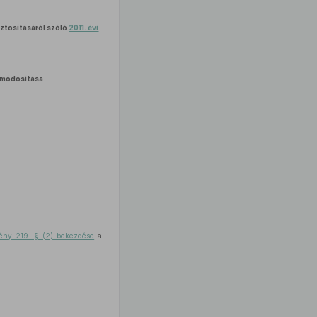
iztosításáról szóló
2011. évi
módosítása
ó
vény 219. § (2) bekezdése
a