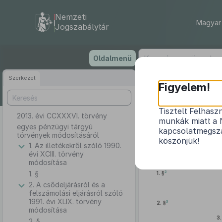
Nemzeti
Magyar 
Jogszabálytár
Ugrás
Oldalmenü
a
tartalomra
Szerkezet
Figyelem!
Tisztelt Felhasz
2013. évi CCXXXVI. törvény
munkák miatt a 
egyes pénzügyi tárgyú
kapcsolatmegsza
törvények módosításáról
köszönjük!
1. Az illetékekről szóló 1990.
évi XCIII. törvény
módosítása
1. §
2
1. §
2. A csődeljárásról és a
felszámolási eljárásról szóló
1991. évi XLIX. törvény
3
2. §
módosítása
3.
2. §