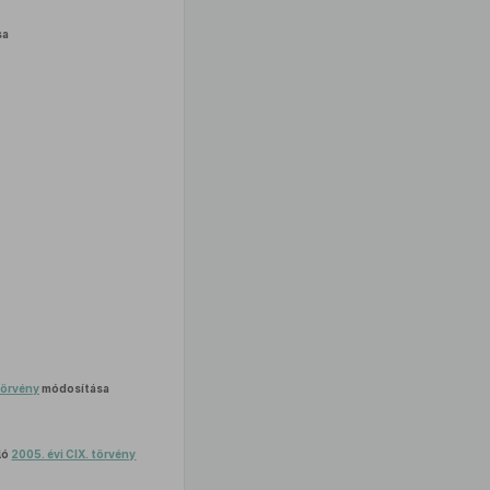
sa
törvény
módosítása
ló
2005. évi CIX. törvény