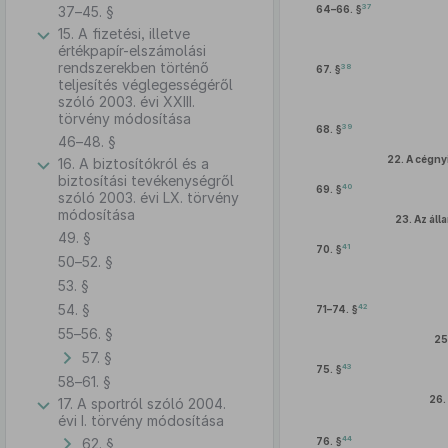
37
37–45. §
64–66. §
15. A fizetési, illetve
értékpapír-elszámolási
rendszerekben történő
38
67. §
teljesítés véglegességéről
szóló 2003. évi XXIII.
törvény módosítása
39
68. §
46–48. §
22.
A cégnyi
16. A biztosítókról és a
biztosítási tevékenységről
40
69. §
szóló 2003. évi LX. törvény
módosítása
23.
Az áll
49. §
41
70. §
50–52. §
53. §
54. §
42
71–74. §
55–56. §
25
57. §
43
75. §
58–61. §
26.
17. A sportról szóló 2004.
évi I. törvény módosítása
44
62. §
76. §