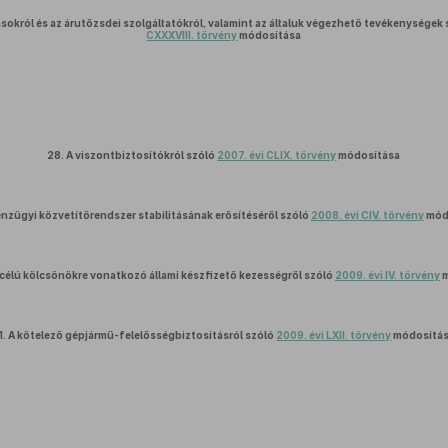
ásokról és az árutőzsdei szolgáltatókról, valamint az általuk végezhető tevékenységek 
CXXXVIII. törvény
módosítása
28.
A viszontbiztosítókról szóló
2007. évi CLIX. törvény
módosítása
énzügyi közvetítőrendszer stabilitásának erősítéséről szóló
2008. évi CIV. törvény
mód
scélú kölcsönökre vonatkozó állami készfizető kezességről szóló
2009. évi IV. törvény
m
1.
A kötelező gépjármű-felelősségbiztosításról szóló
2009. évi LXII. törvény
módosítá