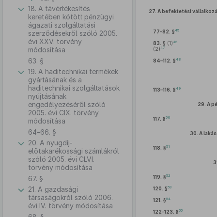
18. A távértékesítés
27.
A befektetési vállalkoz
keretében kötött pénzügyi
ágazati szolgáltatási
45
77–82. §
szerződésekről szóló 2005.
évi XXV. törvény
46
83. §
(1)
47
módosítása
(2)
63. §
48
84–112. §
19. A haditechnikai termékek
gyártásának és a
haditechnikai szolgáltatások
49
113–116. §
nyújtásának
engedélyezéséről szóló
29.
A p
2005. évi CIX. törvény
50
117. §
módosítása
64–66. §
30.
A laká
20. A nyugdíj-
51
118. §
előtakarékossági számlákról
szóló 2005. évi CLVI.
3
törvény módosítása
52
119. §
67. §
53
21. A gazdasági
120. §
társaságokról szóló 2006.
54
121. §
évi IV. törvény módosítása
55
122–123. §
68. §