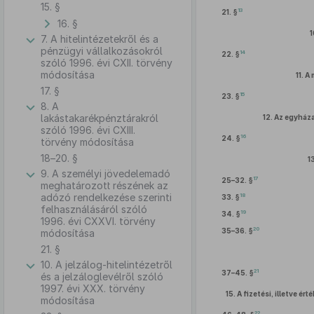
15. §
13
21. §
16. §
1
7. A hitelintézetekről és a
pénzügyi vállalkozásokról
14
22. §
szóló 1996. évi CXII. törvény
módosítása
11.
A 
17. §
15
23. §
8. A
lakástakarékpénztárakról
12.
Az egyháza
szóló 1996. évi CXIII.
16
24. §
törvény módosítása
18–20. §
1
9. A személyi jövedelemadó
17
25–32. §
meghatározott részének az
adózó rendelkezése szerinti
18
33. §
felhasználásáról szóló
19
34. §
1996. évi CXXVI. törvény
20
35–36. §
módosítása
21. §
10. A jelzálog-hitelintézetről
21
37–45. §
és a jelzáloglevélről szóló
1997. évi XXX. törvény
15.
A fizetési, illetve é
módosítása
22