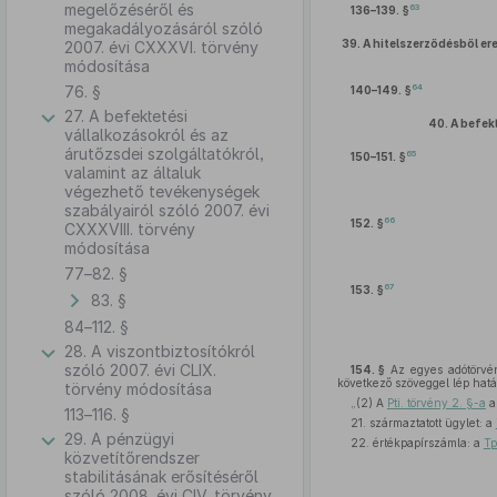
megelőzéséről és
63
136–139. §
megakadályozásáról szóló
39.
A hitelszerződésből er
2007. évi CXXXVI. törvény
módosítása
76. §
64
140–149. §
27. A befektetési
40.
A befekt
vállalkozásokról és az
árutőzsdei szolgáltatókról,
65
150–151. §
valamint az általuk
végezhető tevékenységek
szabályairól szóló 2007. évi
66
152. §
CXXXVIII. törvény
módosítása
77–82. §
67
153. §
83. §
84–112. §
28. A viszontbiztosítókról
szóló 2007. évi CLIX.
154. §
Az egyes adótörvén
következő szöveggel lép hatá
törvény módosítása
„(2) A
Pti. törvény 2. §-a
a 
113–116. §
21. származtatott ügylet: a
29. A pénzügyi
22. értékpapírszámla: a
Tp
közvetítőrendszer
stabilitásának erősítéséről
szóló 2008. évi CIV. törvény