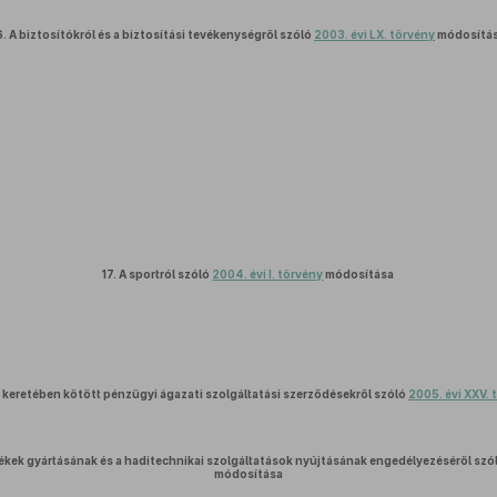
6.
A biztosítókról és a biztosítási tevékenységről szóló
2003. évi LX. törvény
módosítá
17.
A sportról szóló
2004. évi I. törvény
módosítása
s keretében kötött pénzügyi ágazati szolgáltatási szerződésekről szóló
2005. évi XXV. 
ékek gyártásának és a haditechnikai szolgáltatások nyújtásának engedélyezéséről szó
módosítása