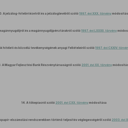
0.
A jelzálog-hitelintézetről és a jelzáloglevélről szóló
1997. évi XXX. törvény
módosítás
magánnyugdíjról és a magánnyugdíjpénztárakról szóló
1997. évi LXXXII. törvény
módosí
k hitéleti és közcélú tevékenységének anyagi feltételeiről szóló
1997. évi CXXIV. törvé
3.
A Magyar Fejlesztési Bank Részvénytársaságról szóló
2001. évi XX. törvény
módosítá
14.
A tőkepiacról szóló
2001. évi CXX. törvény
módosítása
rtékpapír-elszámolási rendszerekben történő teljesítés véglegességéről szóló
2003. évi X