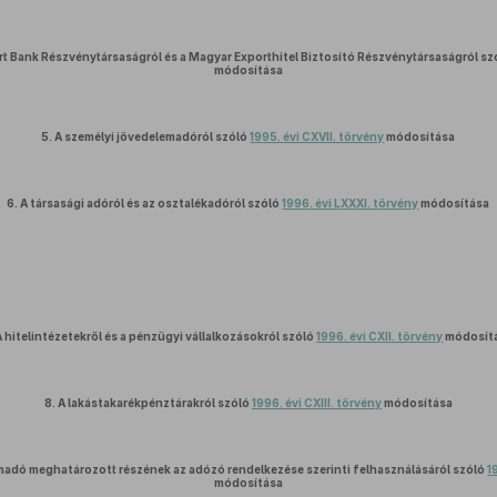
t Bank Részvénytársaságról és a Magyar Exporthitel Biztosító Részvénytársaságról sz
módosítása
5.
A személyi jövedelemadóról szóló
1995. évi CXVII. törvény
módosítása
6.
A társasági adóról és az osztalékadóról szóló
1996. évi LXXXI. törvény
módosítása
A hitelintézetekről és a pénzügyi vállalkozásokról szóló
1996. évi CXII. törvény
módosít
8.
A lakástakarékpénztárakról szóló
1996. évi CXIII. törvény
módosítása
madó meghatározott részének az adózó rendelkezése szerinti felhasználásáról szóló
1
módosítása