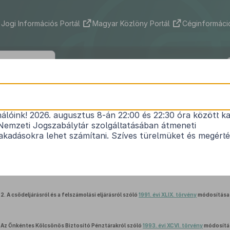
Jogi Információs Portál
Magyar Közlöny Portál
Céginformáció
2013. évi CCXXXVI. törvény
nálóink! 2026. augusztus 8-án 22:00 és 22:30 óra között ka
1
egyes pénzügyi tárgyú törvények módosításáról
Nemzeti Jogszabálytár szolgáltatásában átmeneti
Hatályos: 2015. 01. 02. – 2016. 06. 30.
kadásokra lehet számítani. Szíves türelmüket és megért
1.
Az illetékekről szóló
1990. évi XCIII. törvény
módosítása
2.
A csődeljárásról és a felszámolási eljárásról szóló
1991. évi XLIX. törvény
módosítása
Az Önkéntes Kölcsönös Biztosító Pénztárakról szóló
1993. évi XCVI. törvény
módosítá