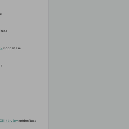
a
tása
ny
módosítása
sa
XIII. törvény
módosítása