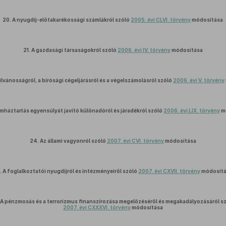
20.
A nyugdíj-előtakarékossági számlákról szóló
2005. évi CLVI. törvény
módosítása
21.
A gazdasági társaságokról szóló
2006. évi IV. törvény
módosítása
lvánosságról, a bírósági cégeljárásról és a végelszámolásról szóló
2006. évi V. törvény
amháztartás egyensúlyát javító különadóról és járadékról szóló
2006. évi LIX. törvény
m
24.
Az állami vagyonról szóló
2007. évi CVI. törvény
módosítása
.
A foglalkoztatói nyugdíjról és intézményeiről szóló
2007. évi CXVII. törvény
módosít
A pénzmosás és a terrorizmus finanszírozása megelőzéséről és megakadályozásáról s
2007. évi CXXXVI. törvény
módosítása