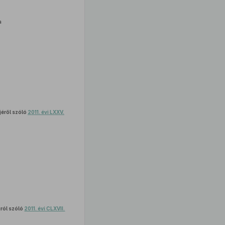
a
jéről szóló
2011. évi LXXV.
gról szóló
2011. évi CLXVII.