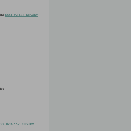
óló
1994. évi XLII. törvény
ása
996. évi CXXVI. törvény