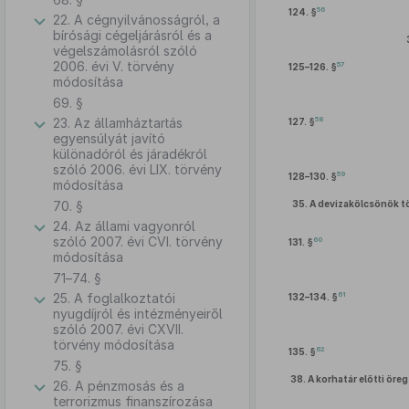
56
124. §
22. A cégnyilvánosságról, a
bírósági cégeljárásról és a
végelszámolásról szóló
2006. évi V. törvény
57
125–126. §
módosítása
69. §
58
23. Az államháztartás
127. §
egyensúlyát javító
különadóról és járadékról
szóló 2006. évi LIX. törvény
59
128–130. §
módosítása
70. §
35.
A devizakölcsönök tö
24. Az állami vagyonról
szóló 2007. évi CVI. törvény
60
131. §
módosítása
71–74. §
61
25. A foglalkoztatói
132–134. §
nyugdíjról és intézményeiről
szóló 2007. évi CXVII.
törvény módosítása
62
135. §
75. §
38.
A korhatár előtti öre
26. A pénzmosás és a
terrorizmus finanszírozása