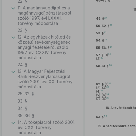
22. §
46–48. §
11. A magánnyugdíjról és a
1
magánnyugdíjpénztárakról
szóló 1997. évi LXXXII.
23
49. §
törvény módosítása
24
50–52. §
23. §
25
53. §
12. Az egyházak hitéleti és
26
54. §
közcélú tevékenységének
anyagi feltételeiről szóló
27
55–56. §
1997. évi CXXIV. törvény
28
57. §
(1)
módosítása
29
(2)
24. §
30
58–61. §
13. A Magyar Fejlesztési
Bank Részvénytársaságról
szóló 2001. évi XX. törvény
31
62. §
(1)
módosítása
32
(2)–(3)
33
(4)
25–32. §
34
(5)–(6)
35
(7)–(8)
33. §
34. §
18.
A távértékesíté
35–36. §
36
63. §
14. A tőkepiacról szóló 2001.
19.
A haditechnikai term
évi CXX. törvény
módosítása