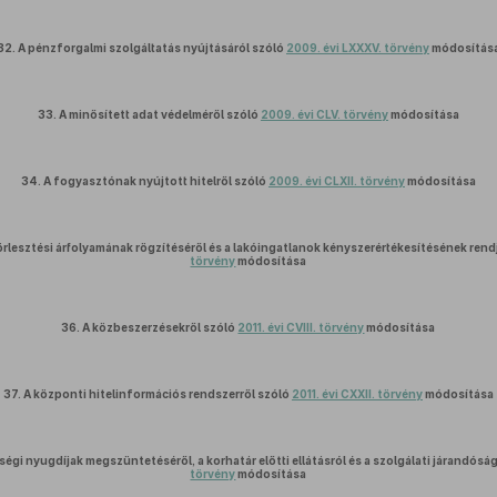
32.
A pénzforgalmi szolgáltatás nyújtásáról szóló
2009. évi LXXXV. törvény
módosítás
33.
A minősített adat védelméről szóló
2009. évi CLV. törvény
módosítása
34.
A fogyasztónak nyújtott hitelről szóló
2009. évi CLXII. törvény
módosítása
rlesztési árfolyamának rögzítéséről és a lakóingatlanok kényszerértékesítésének rend
törvény
módosítása
36.
A közbeszerzésekről szóló
2011. évi CVIII. törvény
módosítása
37.
A központi hitelinformációs rendszerről szóló
2011. évi CXXII. törvény
módosítása
gségi nyugdíjak megszüntetéséről, a korhatár előtti ellátásról és a szolgálati járandósá
törvény
módosítása