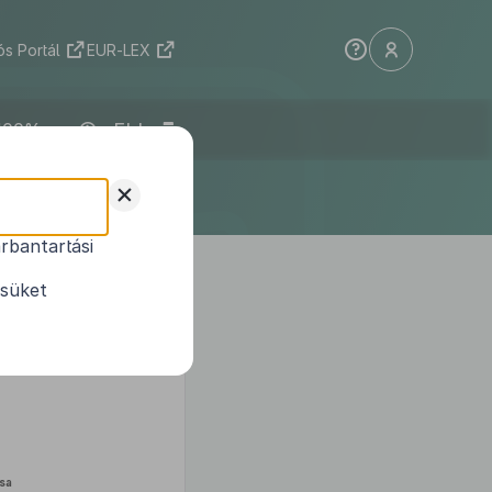
s Portál
EUR-LEX
ELI
+
rbantartási
ésüket
sa