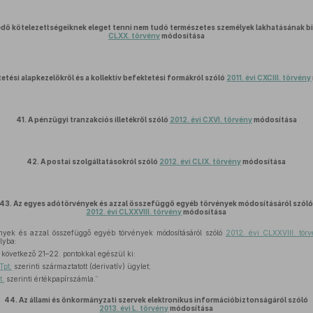
edő kötelezettségeiknek eleget tenni nem tudó természetes személyek lakhatásának b
CLXX. törvény
módosítása
etési alapkezelőkről és a kollektív befektetési formákról szóló
2011. évi CXCIII. törvény
41.
A pénzügyi tranzakciós illetékről szóló
2012. évi CXVI. törvény
módosítása
42.
A postai szolgáltatásokról szóló
2012. évi CLIX. törvény
módosítása
43.
Az egyes adótörvények és azzal összefüggő egyéb törvények módosításáról szól
2012. évi CLXXVIII. törvény
módosítása
yek és azzal összefüggő egyéb törvények módosításáról szóló
2012. évi CLXXVIII. tör
lyba:
következő 21–22. pontokkal egészül ki:
Tpt.
szerinti származtatott (derivatív) ügylet;
t.
szerinti értékpapírszámla.”
44.
Az állami és önkormányzati szervek elektronikus információbiztonságáról szóló
2013. évi L. törvény
módosítása