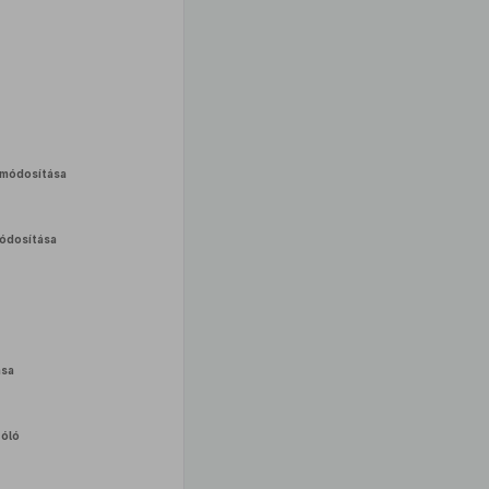
módosítása
ódosítása
ása
zóló