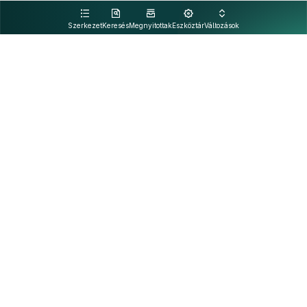
kattintva olvashat.
Szerkezet
Keresés
Megnyitottak
Eszköztár
Változások
Kapcsolat
Felhasználási feltételek
PDF
Akadálymentesítési nyilatkozat
Adatkezelési tájékoztató