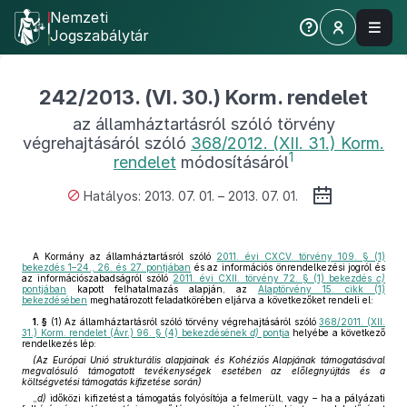
Nemzeti
Jogszabálytár
242/2013. (VI. 30.) Korm. rendelet
az államháztartásról szóló törvény
végrehajtásáról szóló
368/2012. (XII. 31.) Korm.
1
rendelet
módosításáról
Hatályos: 2013. 07. 01. – 2013. 07. 01.
A Kormány az államháztartásról szóló
2011. évi CXCV. törvény 109. § (1)
bekezdés 1–24., 26. és 27. pontjában
és az információs önrendelkezési jogról és
az információszabadságról szóló
2011. évi CXII. törvény 72. § (1) bekezdés
c)
pontjában
kapott felhatalmazás alapján, az
Alaptörvény 15. cikk (1)
bekezdésében
meghatározott feladatkörében eljárva a következőket rendeli el:
1. §
(1)
Az államháztartásról szóló törvény végrehajtásáról szóló
368/2011. (XII.
31.) Korm. rendelet (Ávr.) 96. § (4) bekezdésének
d)
pontja
helyébe a következő
rendelkezés lép:
(Az Európai Unió strukturális alapjainak és Kohéziós Alapjának támogatásával
megvalósuló támogatott tevékenységek esetében az előlegnyújtás és a
költségvetési támogatás kifizetése során)
„
d)
időközi kifizetést a támogatás folyósítója a felmerült, vagy – ha a pályázati