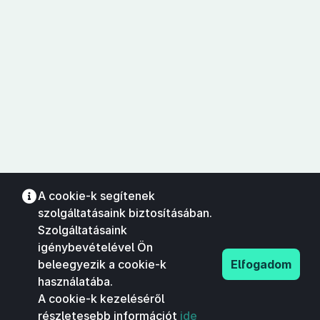
A cookie-k segítenek
szolgáltatásaink biztosításában.
Szolgáltatásaink
igénybevételével Ön
beleegyezik a cookie-k
Elfogadom
használatába.
A cookie-k kezeléséről
részletesebb információt
ide