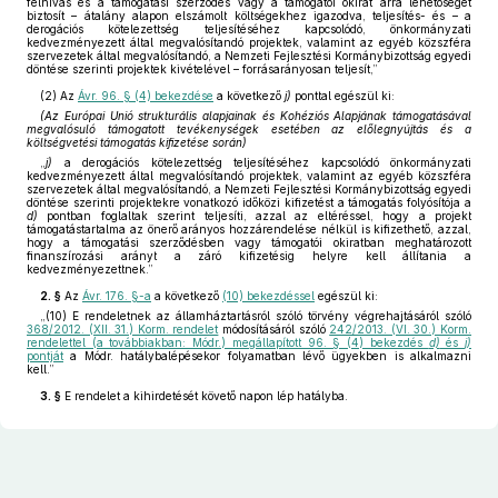
felhívás és a támogatási szerződés vagy a támogatói okirat arra lehetőséget
biztosít – átalány alapon elszámolt költségekhez igazodva, teljesítés- és – a
derogációs kötelezettség teljesítéséhez kapcsolódó, önkormányzati
kedvezményezett által megvalósítandó projektek, valamint az egyéb közszféra
szervezetek által megvalósítandó, a Nemzeti Fejlesztési Kormánybizottság egyedi
döntése szerinti projektek kivételével – forrásarányosan teljesít,”
(2)
Az
Ávr. 96. § (4) bekezdése
a következő
j)
ponttal egészül ki:
(Az Európai Unió strukturális alapjainak és Kohéziós Alapjának támogatásával
megvalósuló támogatott tevékenységek esetében az előlegnyújtás és a
költségvetési támogatás kifizetése során)
„
j)
a derogációs kötelezettség teljesítéséhez kapcsolódó önkormányzati
kedvezményezett által megvalósítandó projektek, valamint az egyéb közszféra
szervezetek által megvalósítandó, a Nemzeti Fejlesztési Kormánybizottság egyedi
döntése szerinti projektekre vonatkozó időközi kifizetést a támogatás folyósítója a
d)
pontban foglaltak szerint teljesíti, azzal az eltéréssel, hogy a projekt
támogatástartalma az önerő arányos hozzárendelése nélkül is kifizethető, azzal,
hogy a támogatási szerződésben vagy támogatói okiratban meghatározott
finanszírozási arányt a záró kifizetésig helyre kell állítania a
kedvezményezettnek.”
2. §
Az
Ávr. 176. §-a
a következő
(10) bekezdéssel
egészül ki:
„(10) E rendeletnek az államháztartásról szóló törvény végrehajtásáról szóló
368/2012. (XII. 31.) Korm. rendelet
módosításáról szóló
242/2013. (VI. 30.) Korm.
rendelettel (a továbbiakban: Módr.) megállapított 96. § (4) bekezdés
d)
és
j)
pontját
a Módr. hatálybalépésekor folyamatban lévő ügyekben is alkalmazni
kell.”
3. §
E rendelet a kihirdetését követő napon lép hatályba.