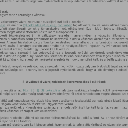
ell kezelni az állami ingatlan-nyilvántartási térképi adatbázis tartalmában változást nem
ázrajz;
eljegyzéséhez szükséges vázlatok.
t valamennyi vázrajzot numerikus eljárással kell elkészíteni.
dése
, valamint a
(3) bekezdés
a), e)
és
f)
pontjaiban
foglalt vázrajzok változási állományait
zített alaphálózati pontokra támaszkodva kell elkészíteni. Ezen kívül felhasználható
tben megtalálható ötödrendű és felmérési alappontok is.
kerti földrészleteket érintő változások esetében, amennyiben a változási állomány 
zisba hibahatáron belül grafikusan beilleszthető, akkor a változási állományt a természetb
zíteni. A járási hivatal dönt a grafikus beillesztéshez használható transzformációs módszerről
tek változási állománya esetén amennyiben a hatályos állami ingatlan-nyilvántartási tér
i eltérést községi területi gyűjtőben kell lekezelni.
jog vagy szolgalmi jog bejegyzéséhez a jogosult korábbi bemérések eredményeként 
ait, akkor az ingatlan-nyilvántartási térképbe történő beillesztéshez szükséges ellenőrző 
 készítőnek. Az ellenőrző méréseket megfelelően dokumentálni kell, és a beillesztéshez 
t létesítmények vezetékjog vagy szolgalmi jog külön jogszabályban biztosított legalizációj
nem szükségesek, amennyiben a jogosult nyilatkozik arról, hogy a létesítmények adata
ásra.
4.
A változási vázrajzok készítésére vonatkozó előírások
jz készítése az
Fttv. 28. § (1) bekezdése
alapján szakképzettséghez kötött tevékenys
s térképészeti tevékenység szakmai követelményeiről szóló rendeletben meghatározott sza
ajátítással kapcsolatos vázrajzok készítése esetében a telekalakításra, valamint a kisajátít
ltságára vonatkozó előírásokat kell figyelembe venni.
i szakértőnek a kirendelése során az e rendelet előírásait be kell tartania, valamint a
olt változási vázrajzot köteles készíteni.
zokat hitelesített állami alapadatok felhasználásával kell elkészíteni. Az ehhez történt ad
zrajon fel kell tüntetni.
olyan méretarányban kell kinyomtatni, hogy annak tartalma áttekinthető és olvasható leg