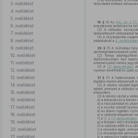
c)
az alrészletek, a minősé
3. melléklet
feltüntetett értékek kétszeres
4. melléklet
5. melléklet
19. §
(1)
Az
Fttv. 24. § (1
6. melléklet
értesítésnek tartalmaznia kell
(2)
A változási vázrajzok
7. melléklet
bekövetkezett változásokat be
(3)
A részletpontok csoport
8. melléklet
kódolásánál a
6. mellékletbe
9. melléklet
20. §
(1)
A műholdas helym
pontmeghatározásokról szóló j
10. melléklet
(2)
Terepi adatrögzítőve
fájlformátumban kell lead
11. melléklet
eredményeket mérési jegyzők
(3)
A
(2) bekezdésben
al
12. melléklet
nyomon követhető és újból sz
13. melléklet
21. §
(1)
A határvonalak h
digitális mérési állományát is 
14. melléklet
(2)
A mérési vázlatot digi
adatot, amelyek a változási 
15. melléklet
elkészíteni.
(3)
A mérési vázlat a válto
16. melléklet
a)
a település és a fekvés 
b)
a házszámokat és utcan
17. melléklet
c)
a munka számát (azonosí
d)
az állami ingatlan-nyilvá
18. melléklet
e)
a változott állapotnak me
f)
a
17. § (2) bekezdésben
19. melléklet
g)
a terepen mért részletpo
h)
a változás előtti és a vá
20. melléklet
i)
a művelési ágak, alrészle
j)
a részletpontok pontszám
21. melléklet
k)
a megszűnt határvonalak