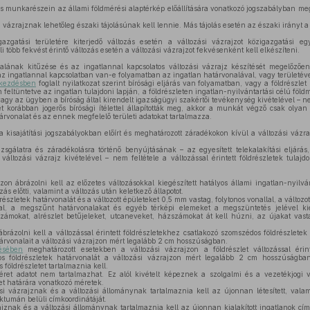
s munkarészein az állami földmérési alaptérkép előállítására vonatkozó jogszabályban meg
 vázrajznak lehetőleg északi tájolásúnak kell lennie. Más tájolás esetén az északi irányt a 
zgatási területére kiterjedő változás esetén a változási vázrajzot közigazgatási egy
 több fekvést érintő változás esetén a változási vázrajzot fekvésenként kell elkészíteni.
alának kitűzése és az ingatlannal kapcsolatos változási vázrajz készítését megelőzőe
 az ingatlannal kapcsolatban van-e folyamatban az ingatlan határvonalával, vagy területével
ekezdésben
foglalt nyilatkozat szerint bírósági eljárás van folyamatban, vagy a földrészlet
 feltüntetve az ingatlan tulajdoni lapján, a földrészleten ingatlan-nyilvántartási célú föl
 vagy az ügyben a bíróság által kirendelt igazságügyi szakértői tevékenység kivételével – 
 korábban jogerős bírósági ítélettel állapították meg, akkor a munkát végző csak olyan 
atárvonalat és az ennek megfelelő területi adatokat tartalmazza.
 kisajátítási jogszabályokban előírt és meghatározott záradékokon kívül a változási vázr
zsgálatra és záradékolásra történő benyújtásának – az egyesített telekalakítási eljárá
változási vázrajz kivételével – nem feltétele a változással érintett földrészletek tulaj
zon ábrázolni kell az előzetes változásokkal kiegészített hatályos állami ingatlan-nyilvá
ás előtti, valamint a változás után keletkező állapotot.
részletek határvonalát és a változott épületeket 0,5 mm vastag, folytonos vonallal, a változo
al, a megszűnt határvonalakat és egyéb térképi elemeket a megszüntetés jelével kieg
számokat, alrészlet betűjeleket, utcaneveket, házszámokat át kell húzni, az újakat vast
brázolni kell a változással érintett földrészletekhez csatlakozó szomszédos földrészletek
árvonalait a változási vázrajzon mért legalább 2 cm hosszúságban.
ésében
meghatározott esetekben a változási vázrajzon a földrészlet változással érin
 földrészletek határvonalát a változási vázrajzon mért legalább 2 cm hosszúságban 
földrészletet tartalmaznia kell.
ret adatot nem tartalmazhat. Ez alól kivételt képeznek a szolgalmi és a vezetékjogi v
let határára vonatkozó méretek.
si vázrajznak és a változási állománynak tartalmaznia kell az újonnan létesített, val
ktumán belüli címkoordinátáját.
ajznak és a változási állománynak tartalmaznia kell az újonnan kialakított ingatlanok c