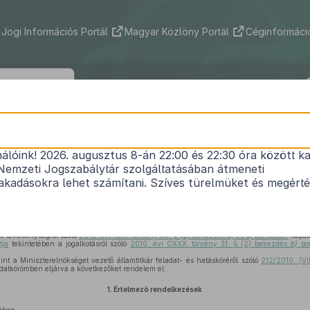
Jogi Információs Portál
Magyar Közlöny Portál
Céginformáció
25/2013. (IV. 16.) VM rendelet
nálóink! 2026. augusztus 8-án 22:00 és 22:30 óra között ka
lvántartási célú földmérési és térképészeti tevék
Nemzeti Jogszabálytár szolgáltatásában átmeneti
1
szabályairól
kadásokra lehet számítani. Szíves türelmüket és megért
Hatályos: 2017. 12. 30. – 2018. 07. 13.
ti tevékenységről szóló
2012. évi XLVI. törvény 38. § (2) bekezdés
b)
és
d)
pontjában
kapott
tja
tekintetében a jogalkotásról szóló
2010. évi CXXX. törvény 31. § (2) bekezdés
b)
pon
nt a Miniszterelnökséget vezető államtitkár feladat- és hatásköréről szóló
212/2010. (VI
datkörömben eljárva a következőket rendelem el:
1.
Értelmező rendelkezések