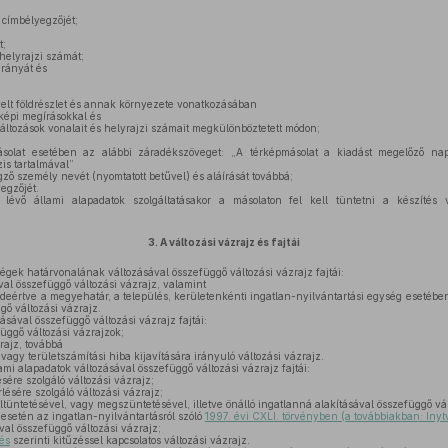
l címbélyegzőjét;
t;
 helyrajzi számát;
rányát és
yelt földrészlet és annak környezete vonatkozásában
rképi megírásokkal és
áltozások vonalait és helyrajzi számait megkülönböztetett módon;
ásolat esetében az alábbi záradékszöveget: „A térképmásolat a kiadást megelőző na
zis tartalmával”
gző személy nevét (nyomtatott betűvel) és aláírását továbbá;
yegzőjét.
évő állami alapadatok szolgáltatásakor a másolaton fel kell tüntetni a készítés 
3.
A változási vázrajz és fajtái
gek határvonalának változásával összefüggő változási vázrajz fajtái:
al összefüggő változási vázrajz, valamint
ideértve a megyehatár, a település, kerületenkénti ingatlan-nyilvántartási egység esetében
gő változási vázrajz.
ásával összefüggő változási vázrajz fajtái:
függő változási vázrajzok;
zrajz, továbbá
vagy területszámítási hiba kijavítására irányuló változási vázrajz.
ami alapadatok változásával összefüggő változási vázrajz fajtái:
sére szolgáló változási vázrajz;
lésére szolgáló változási vázrajz;
tüntetésével, vagy megszüntetésével, illetve önálló ingatlanná alakításával összefüggő vál
esetén az ingatlan-nyilvántartásról szóló
1997. évi CXLI. törvényben (a továbbiakban: Inytv
al összefüggő változási vázrajz;
dés
szerinti kitűzéssel kapcsolatos változási vázrajz.