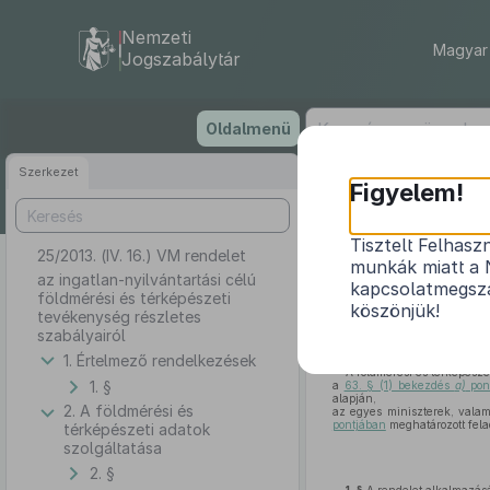
Nemzeti
Magyar 
Jogszabálytár
Ugrás
Oldalmenü
a
tartalomra
Szerkezet
Figyelem!
Tisztelt Felhasz
25/2013. (IV. 16.) VM rendelet
az ingatlan-nyi
munkák miatt a 
az ingatlan-nyilvántartási célú
kapcsolatmegsza
földmérési és térképészeti
köszönjük!
tevékenység részletes
szabályairól
1. Értelmező rendelkezések
A földmérési és térképésze
1. §
a
63. § (1) bekezdés
a)
pon
alapján,
2. A földmérési és
az egyes miniszterek, valami
pontjában
meghatározott fela
térképészeti adatok
szolgáltatása
2. §