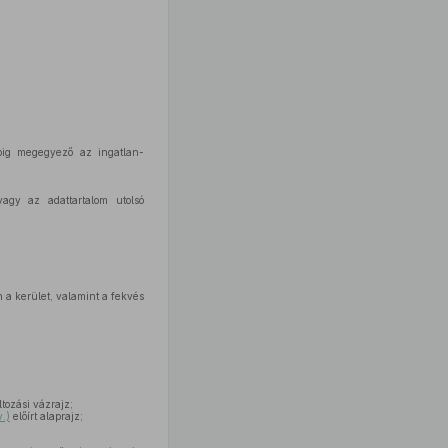
pig megegyező az ingatlan-
vagy az adattartalom utolsó
 a kerület, valamint a fekvés
tozási vázrajz;
.)
előírt alaprajz;