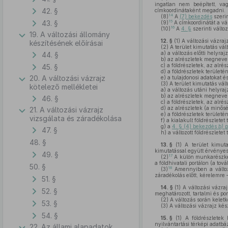
ingatlan nem beépített, va
42. §
címkoordinátaként megadni.
14
(8)
A
(7) bekezdés
szerin
43. §
15
(9)
A címkoordinátát a vál
16
(10)
A
4. §
szerinti válto
19. A változási állomány
12. §
(1)
A változási vázrajz
készítésének előírásai
(2)
A terület kimutatás vál
a)
a változás előtti helyra
44. §
b)
az alrészletek megnevezé
c)
a földrészletek, az alrész
45. §
d)
a földrészletek területé
20. A változási vázrajz
e)
a tulajdonosi adatokat é
(3)
A terület kimutatás vál
kötelező mellékletei
a)
a változás utáni helyra
b)
az alrészletek megnevezé
46. §
c)
a földrészletek, az alrész
d)
az alrészletek (a minősé
21. A változási vázrajz
e)
a földrészletek területé
vizsgálata és záradékolása
f)
a kialakult földrészletet
g)
a
4. § (4) bekezdés
b)
p
47. §
h)
a változott földrészletet 
48. §
13. §
(1)
A terület kimuta
kimutatással együtt érvényes!
49. §
17
(2)
A külön munkarészként
a földhivatali portálon (a to
50. §
18
(3)
Amennyiben a változás
záradékolás előtt, kérelemre –
51. §
14. §
(1)
A változási vázraj
52. §
meghatározott, tartalmi és pon
(2)
A változás során keletke
53. §
(3)
A változási vázrajz kés
54. §
15. §
(1)
A földrészletek 
nyilvántartási térképi adatbá
22. Az állami alapadatok