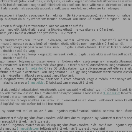
földrészletek (utak, csatornák, vízfolyások, vasutak, egyéb vonalas létesítmények) eseté
a 10 hektár területet meghaladó földrészletek esetében, ha a változással érintett terület n
 határvonalainak azonosítását csak a változással érintett területrészre kell elvégezni.
észetbeni állapotot azonosnak kell tekinteni (térkép-terepazonos), és a terepmunkához a
épi állapotot és a nyilvántartott területi adatokat kell kiinduló adatként elfogadni, ha
leten a térképi és természetbeni állapot között az eltérés
san megjelölt birtokhatár esetén a földrészlethatár helyzetében a ± 0,1 métert;
em jelölt földrészlethatár helyzetében ± 0,2 métert
bbi munkarészekben (felvételi előrajzon, mérési vázlaton stb.) számszerű mérési v
ámszerű méretek és az ellenőrző méretek közötti eltérés nem nagyobb ± 0,3 méternél;
térkép terepi kiegészítő mérések nélküli digitális átalakításával készült térképi adat
l kisebb az eltérés, vagy
szerű alaptérkép terepi kiegészítő mérések nélküli digitális átalakításával készült adat
 kisebb az eltérés.
éspontjainak folyamatos összemérése a földrészletek szélességének megállapításáná
vonatkozó, a természetben mért és a grafikus térképi alapú adatbázisból meghatározott v
em haladja meg a
3. melléklet
C) és D) táblázataiban szereplő megengedett eltérés érték
áróhiba arányos elosztásával kell meghatározni. Az így meghatározott részletpontok ese
és természetbeni állapot azonosságát megállapítani.
s meghatározott részletpontok esetében a koordinátákból, vagy a mérési eredményekből
em haladhatja meg a
3. melléklet
E) táblázatában megadott értéket.
i alaptérképi adatbázisok készítéséről szóló jogszabály előírásai szerinti újfelméréssel, tér
képi adatbázisok esetén, ha a földrészlet határpontjainak azonosítása a
3. melléklet
tábláza
inteni azt a természetbeni állapottal.
lvántartási térképi adatbázis műszaki munkarészeit és az időközi változások során keletk
llapításához kötelezően fel kell használni.
nyilvántartott terület és az állami ingatlan-nyilvántartási térképi adatbázisban táro
tartási térkép digitális átalakításával előállított állami ingatlan-nyilvántartási térképi a
n
megadott értékek másfélszeresét;
zerű ingatlan-nyilvántartási térkép digitális átalakításával előállított állami ingatlan-ny
adja meg az
5. mellékletben
feltüntetett értékek másfélszeresét, valamint