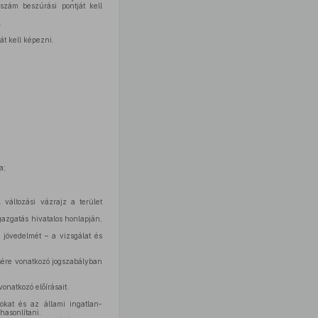
szám beszúrási pontját kell
.
át kell képezni.
a;
változási vázrajz a terület
gazgatás hivatalos honlapján,
 jövedelmét – a vizsgálat és
ésére vonatkozó jogszabályban
onatkozó előírásait.
okat és az állami ingatlan-
hasonlítani.