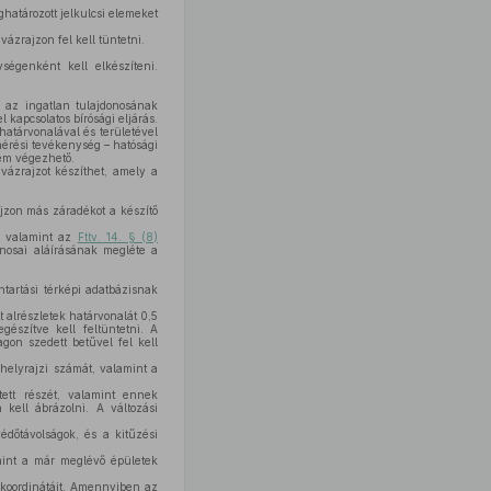
határozott jelkulcsi elemeket
vázrajzon fel kell tüntetni.
ségenként kell elkészíteni.
n az ingatlan tulajdonosának
 kapcsolatos bírósági eljárás.
 határvonalával és területével
dmérési tevékenység – hatósági
nem végezhető.
vázrajzot készíthet, amely a
ajzon más záradékot a készítő
s, valamint az
Fttv. 14. § (8)
donosai aláírásának megléte a
ntartási térképi adatbázisnak
tt alrészletek határvonalát 0,5
észítve kell feltüntetni. A
agon szedett betűvel fel kell
 helyrajzi számát, valamint a
tett részét, valamint ennek
kell ábrázolni. A változási
édőtávolságok, és a kitűzési
amint a már meglévő épületek
ímkoordinátáit. Amennyiben az