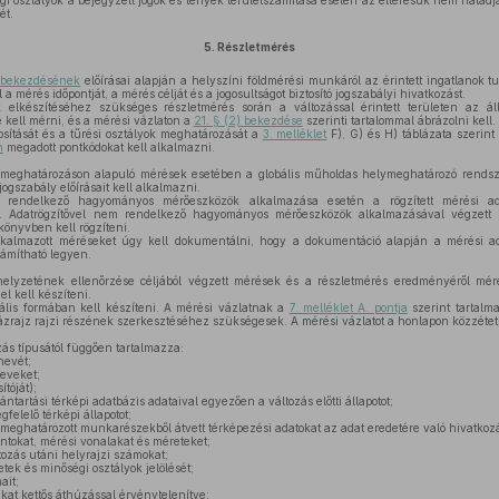
gi osztályok a bejegyzett jogok és tények területszámítása esetén az eltérésük nem halad
ét.
5.
Részletmérés
) bekezdésének
előírásai alapján a helyszíni földmérési munkáról az érintett ingatlanok tul
 a mérés időpontját, a mérés célját és a jogosultságot biztosító jogszabályi hivatkozást.
 elkészítéséhez szükséges részletmérés során a változással érintett területen az ál
 kell mérni, és a mérési vázlaton a
21. § (2) bekezdése
szerinti tartalommal ábrázolni kell.
osítását és a tűrési osztályok meghatározását a
3. melléklet
F), G) és H) táblázata szerint 
n
megadott pontkódokat kell alkalmazni.
eghatározáson alapuló mérések esetében a globális műholdas helymeghatározó rendsz
ogszabály előírásait kell alkalmazni.
l rendelkező hagyományos mérőeszközök alkalmazása esetén a rögzített mérési adat
ni. Adatrögzítővel nem rendelkező hagyományos mérőeszközök alkalmazásával végzett
önyvben kell rögzíteni.
kalmazott méréseket úgy kell dokumentálni, hogy a dokumentáció alapján a mérési a
ámítható legyen.
elyzetének ellenőrzése céljából végzett mérések és a részletmérés eredményéről méré
el kell készíteni.
tális formában kell készíteni. A mérési vázlatnak a
7. melléklet A. pontja
szerint tartalm
vázrajz rajzi részének szerkesztéséhez szükségesek. A mérési vázlatot a honlapon közzétett
zás típusától függően tartalmazza:
nevét;
eveket;
tóját);
ntartási térképi adatbázis adataival egyezően a változás előtti állapotot;
gfelelő térképi állapotot;
meghatározott munkarészekből átvett térképezési adatokat az adat eredetére való hivatkozá
ntokat, mérési vonalakat és méreteket;
ltozás utáni helyrajzi számokat;
tek és minőségi osztályok jelölését;
ait;
at kettős áthúzással érvénytelenítve;