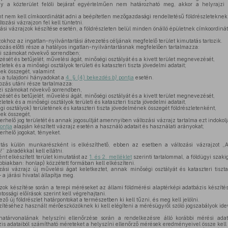
gy a közterület felöli bejárat egyértelműen nem határozható meg, akkor a helyrajzi 
t nem kell címkoordinátát adni a beépítetlen mezőgazdasági rendeltetésű földrészleteknek
tozási vázrajzon fel kell tüntetni.
zási vázrajzok készítése esetén, a földrészleten belül minden önálló épületnek címkoordinát
okhoz az ingatlan-nyilvántartási átvezetés céljának megfelelő terület kimutatás tartozik.
tozás előtti része a hatályos ingatlan-nyilvántartásnak megfelelően tartalmazza:
jzi számokat növekvő sorrendben;
sét és betűjelét, művelési ágát, minőségi osztályát és a kivett terület megnevezését,
letek és a minőségi osztályok területi és kataszteri tiszta jövedelmi adatait;
nek összegét, valamint
s a tulajdoni hányadokat a
4. § (4) bekezdés
b)
pontja
esetén.
tozás utáni része tartalmazza:
jzi számokat növekvő sorrendben,
sét és betűjelét, művelési ágát, minőségi osztályát és a kivett terület megnevezését,
letek és a minőségi osztályok területi és kataszteri tiszta jövedelmi adatait,
gi osztályok) területének és kataszteri tiszta jövedelmének összegét földrészletenként,
nek összegét,
 terhelő jog területét és annak jogosultját amennyiben változási vázrajz tartalma ezt indokolj
ontja
alapján készített vázrajz esetén a használó adatait és használati arányokat;
terhelő jogokat, tényeket.
tás külön munkarészként is elkészíthető, ebben az esetben a változási vázrajzot „A 
” záradékkal kell ellátni.
 elkészített terület kimutatást az
1. és 2. melléklet
szerinti tartalommal, a földügyi szaki
vábbiakban: honlap) közzétett formában kell elkészíteni.
i vázrajz új művelési ágat keletkeztet, annak minőségi osztályát és kataszteri tiszta
 a járási hivatal állapítja meg.
zok készítése során a terepi méréseket az állami földmérési alaptérképi adatbázis készít
tossági előírások szerint kell végrehajtani.
ző új földrészlet határpontokat a természetben ki kell tűzni, és meg kell jelölni.
zítéséhez használt mérőeszközöknek ki kell elégíteni a mérésügyről szóló jogszabályok idev
határvonalának helyszíni ellenőrzése során a rendelkezésre álló korábbi mérési adat
zis adataiból számítható méreteket a helyszíni ellenőrző mérések eredményeivel össze kell 