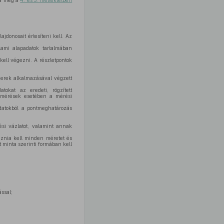
ja meg a
4. és 5. mellékletben
ajdonosait értesíteni kell. Az
lami alapadatok tartalmában
kell végezni. A részletpontok
erek alkalmazásával végzett
okat az eredeti, rögzített
 mérések esetében a mérési
datokból a pontmeghatározás
si vázlatot, valamint annak
aznia kell minden méretet és
 minta szerinti formában kell
ssal;