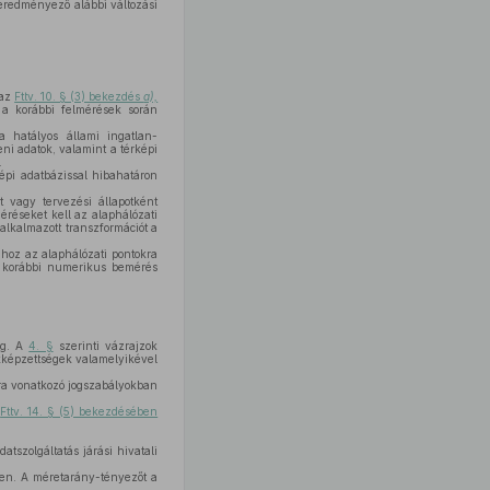
 eredményező alábbi változási
 az
Fttv. 10. § (3) bekezdés
a),
k a korábbi felmérések során
a hatályos állami ingatlan-
eni adatok, valamint a térképi
.
képi adatbázissal hibahatáron
vagy tervezési állapotként
méréseket kell az alaphálózati
alkalmazott transzformációt a
ához az alaphálózati pontokra
i korábbi numerikus bemérés
ég. A
4. §
szerinti vázrajzok
kképzettségek valamelyikével
ásra vonatkozó jogszabályokban
z
Fttv. 14. § (5) bekezdésében
atszolgáltatás járási hivatali
yen. A méretarány-tényezőt a