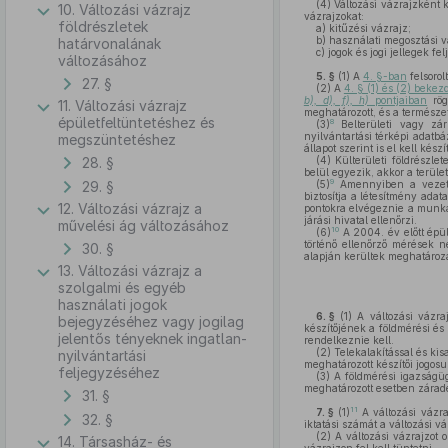
(4)
Változási vázrajzként k
10. Változási vázrajz
vázrajzokat:
földrészletek
a)
kitűzési vázrajz;
b)
használati megosztási v
határvonalának
c)
jogok és jogi jellegek f
változásához
5. §
(1)
A
4. §-ban
felsorol
27. §
(2)
A
4. § (1) és (2) bekez
b), d), f), h)
pontjaiban
rög
11. Változási vázrajz
meghatározott, és a természe
épületfeltüntetéshez és
8
(3)
Belterületi vagy zárt
nyilvántartási térképi adatbá
megszüntetéshez
állapot szerint is el kell kés
28. §
(4)
Külterületi földrészle
belül egyezik, akkor a terület
9
29. §
(5)
Amennyiben a vezeték
biztosítja a létesítmény adat
12. Változási vázrajz a
pontokra elvégeznie a munkát
járási hivatal ellenőrzi.
művelési ág változásához
10
(6)
A 2004. év előtt épül
történő ellenőrző mérések 
30. §
alapján kerültek meghatároz
13. Változási vázrajz a
szolgalmi és egyéb
használati jogok
6. §
(1)
A változási vázra
bejegyzéséhez vagy jogilag
készítőjének a földmérési é
jelentős tényeknek ingatlan-
rendelkeznie kell.
(2)
Telekalakítással és kis
nyilvántartási
meghatározott készítői jogosu
feljegyzéséhez
(3)
A földmérési igazságügy
meghatározott esetben záradék
31. §
11
7. §
(1)
A változási vázraj
32. §
iktatási számát a változási vá
(2)
A változási vázrajzot 
14. Társasház- és