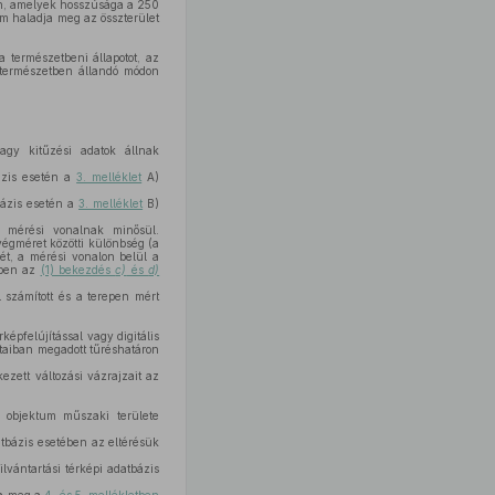
ben, amelyek hosszúsága a 250
em haladja meg az összterület
 természetbeni állapotot, az
 a természetben állandó módon
agy kitűzési adatok állnak
bázis esetén a
3. melléklet
A)
bázis esetén a
3. melléklet
B)
l mérési vonalnak minősül.
égméret közötti különbség (a
ét, a mérési vonalon belül a
tében az
(1) bekezdés
c)
és
d)
 számított és a terepen mért
képfelújítással vagy digitális
taiban megadott tűréshatáron
ezett változási vázrajzait az
lt objektum műszaki területe
datbázis esetében az eltérésük
ilvántartási térképi adatbázis