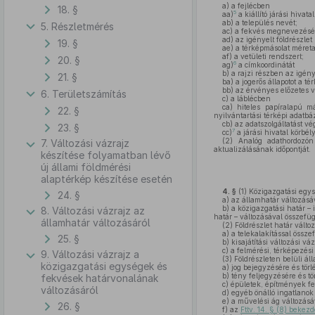
a)
a fejlécben
18. §
5
aa)
a kiállító járási hivata
ab)
a település nevét;
5. Részletmérés
ac)
a fekvés megnevezésé
ad)
az igényelt földrészlet
19. §
ae)
a térképmásolat méreta
af)
a vetületi rendszert;
20. §
6
ag)
a címkoordinátát
b)
a rajzi részben az igén
21. §
ba)
a jogerős állapotot a té
bb)
az érvényes előzetes v
6. Területszámítás
c)
a láblécben
ca)
hiteles papíralapú m
22. §
nyilvántartási térképi adatbá
cb)
az adatszolgáltatást vé
23. §
7
cc)
a járási hivatal körbél
(2)
Analóg adathordozón l
7. Változási vázrajz
aktualizálásának időpontját.
készítése folyamatban lévő
új állami földmérési
alaptérkép készítése esetén
4. §
(1)
Közigazgatási egysé
24. §
a)
az államhatár változásáv
b)
a közigazgatási határ – 
8. Változási vázrajz az
határ – változásával összefüg
államhatár változásáról
(2)
Földrészlet határ változ
a)
a telekalakítással össze
25. §
b)
kisajátítási változási vá
c)
a felmérési, térképezési 
9. Változási vázrajz a
(3)
Földrészleten belüli áll
közigazgatási egységek és
a)
jog bejegyzésére és törlé
b)
tény feljegyzésére és tör
fekvések határvonalának
c)
épületek, építmények fel
változásáról
d)
egyéb önálló ingatlanok 
e)
a művelési ág változásáv
26. §
f)
az
Fttv. 14. § (8) bekez