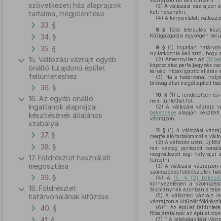
vázrajzon fel kell tüntetni.
szövetkezeti ház alaprajzok
(3)
A változási vázrajzon é
kell használni.
tartalma, megjelenítése
(4)
A kinyomtatott változási
33. §
8. §
Több település köziga
34. §
Közigazgatási egységen belüli
35. §
9. §
(1)
Ingatlan határvon
nyilatkoznia kell arról, hogy
15. Változási vázrajz egyéb
(2)
Amennyiben az
(1) b
kapcsolatos perfeljegyzés van
önálló tulajdonú épület
térképi hibakiigazító eljárás
feltüntetéshez
(3)
Ha a határvonal helyét
bíróság által megállapított h
36. §
10. §
(1)
E rendeletben és a
16. Az egyéb önálló
nem tüntethet fel.
ingatlanok alaprajzai
(2)
A változási vázrajz vi
bekezdése
alapján készített 
készítésének általános
vázrajzon.
szabályai
11. §
(1)
A változási vázraj
37. §
megfelelő tartalommal a változ
(2)
A változás utáni új föld
38. §
mm vastag pontozott vonall
megváltozott régi helyrajzi 
17. Földrészlet használati
tüntetni.
megosztása
(3)
A változási vázrajzon á
szomszédos földrészletek hat
39. §
(4)
A
15. § (2) bekezd
környezetében a szomszédos
18. Földrészlet
állománynak azonban a teljes 
határvonalának kitűzése
(5)
A változási vázrajz mé
vázrajzon a kitűzött földrész
40. §
12
(6)
Az épület feltünteté
főbejáratainak az épület obje
41. §
13
(7)
A telekalakítási vázr