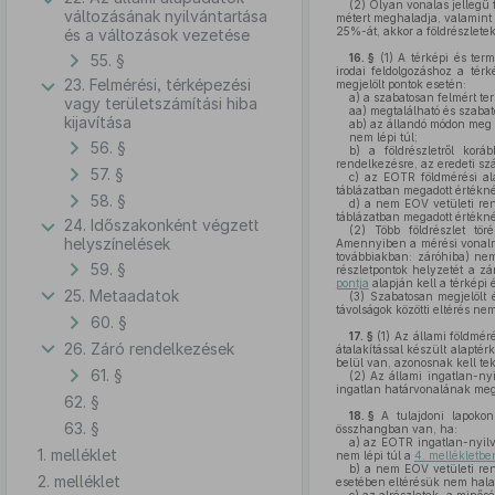
(2)
Olyan vonalas jellegű 
változásának nyilvántartása
métert meghaladja, valamint 
25%-át, akkor a földrészletek
és a változások vezetése
55. §
16. §
(1)
A térképi és term
irodai feldolgozáshoz a térk
23. Felmérési, térképezési
megjelölt pontok esetén:
a)
a szabatosan felmért terü
vagy területszámítási hiba
aa)
megtalálható és szabato
kijavítása
ab)
az állandó módon meg n
nem lépi túl;
56. §
b)
a földrészletről korá
rendelkezésre, az eredeti sz
57. §
c)
az EOTR földmérési alap
táblázatban megadott értékné
58. §
d)
a nem EOV vetületi rend
táblázatban megadott értéknél
24. Időszakonként végzett
(2)
Több földrészlet tör
helyszínelések
Amennyiben a mérési vonalra 
továbbiakban: záróhiba) n
59. §
részletpontok helyzetét a z
pontja
alapján kell a térképi 
25. Metaadatok
(3)
Szabatosan megjelölt é
távolságok közötti eltérés n
60. §
17. §
(1)
Az állami földmérés
26. Záró rendelkezések
átalakítással készült alaptér
belül van, azonosnak kell tek
61. §
(2)
Az állami ingatlan-nyi
ingatlan határvonalának megá
62. §
18. §
A tulajdoni lapokon 
63. §
összhangban van, ha:
a)
az EOTR ingatlan-nyilván
1. melléklet
nem lépi túl a
4. mellékletbe
b)
a nem EOV vetületi rends
2. melléklet
esetében eltérésük nem hal