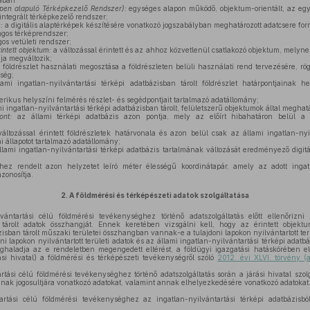
ában
képen alapuló Térképkezelő Rendszer):
egységes alapon működő, objektum-orientált, az egy
 integrált térképkezelő rendszer;
:
a digitális alaptérképek készítésére vonatkozó jogszabályban meghatározott adatcsere fo
gos térképrendszer;
os vetületi rendszer;
intett objektum:
a változással érintett és az ahhoz közvetlenül csatlakozó objektum, melynek
ája megváltozik;
 földrészlet használati megosztása a földrészleten belüli használati rend tervezésére, r
ség;
mi ingatlan-nyilvántartási térképi adatbázisban tárolt földrészlet határpontjainak hel
ikus helyszíni felmérés részlet- és segédpontjait tartalmazó adatállomány;
i ingatlan-nyilvántartási térképi adatbázisban tárolt, felületszerű objektumok által meghatá
ont:
az állami térképi adatbázis azon pontja, mely az előírt hibahatáron belül a
áltozással érintett földrészletek határvonala és azon belül csak az állami ingatlan-nyi
ni állapotot tartalmazó adatállomány;
lami ingatlan-nyilvántartási térképi adatbázis tartalmának változását eredményező digitá
ez rendelt azon helyzetet leíró méter élességű koordinátapár, amely az adott ingatl
zonosítja.
2.
A földmérési és térképészeti adatok szolgáltatása
ántartási célú földmérési tevékenységhez történő adatszolgáltatás előtt ellenőrizni
n tárolt adatok összhangját. Ennek keretében vizsgálni kell, hogy az érintett objekt
zisban tárolt műszaki területei összhangban vannak-e a tulajdoni lapokon nyilvántartott ter
 lapokon nyilvántartott területi adatok és az állami ingatlan-nyilvántartási térképi adatbá
haladja az e rendeletben megengedett eltérést, a földügyi igazgatási hatáskörében eljár
ási hivatal) a földmérési és térképészeti tevékenységről szóló
2012. évi XLVI. törvény (a
tási célú földmérési tevékenységhez történő adatszolgáltatás során a járási hivatal szolgá
 annak jogosultjára vonatkozó adatokat, valamint annak elhelyezkedésére vonatkozó adatokat
artási célú földmérési tevékenységhez az ingatlan-nyilvántartási térképi adatbázisbó