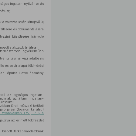
séges ingatlan-nyilvántartás
rmátum;
 a változás során létrejövő új
ögzítésére és dokumentálására
yszíni kijelölésére irányuló
rozott alakzatok területe;
 természetben egyértelműen
lvántartási térképi adatbázis
lis és papír alapú földmérési
an, épület illetve építmény
 kell az egységes ingatlan-
umoknak az állami ingatlan-
ületekkel.
zisban tárolt műszaki területi
ó járási (fővárosi kerületi)
 továbbiakban: Fttv.) 17. §-a
ltatja az érintett földrészlet
.
l kiadott térképmásolatoknak