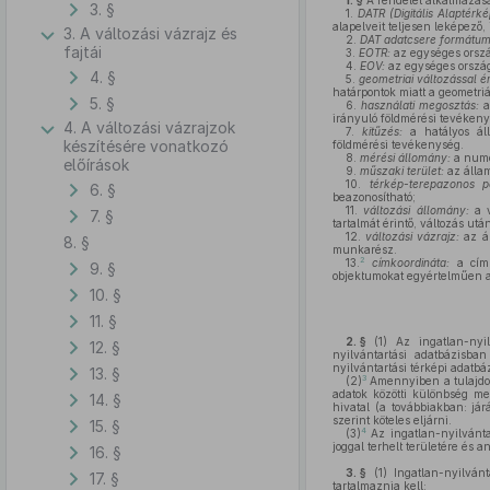
1. §
A rendelet alkalmazás
3. §
1.
DATR (Digitális Alaptér
alapelveit teljesen leképező,
3. A változási vázrajz és
2.
DAT adatcsere formátum
fajtái
3.
EOTR:
az egységes orszá
4.
EOV:
az egységes ország
4. §
5.
geometriai változással ér
határpontok miatt a geometri
5. §
6.
használati megosztás:
a
irányuló földmérési tevékeny
4. A változási vázrajzok
7.
kitűzés:
a hatályos álla
készítésére vonatkozó
földmérési tevékenység.
8.
mérési állomány:
a numer
előírások
9.
műszaki terület:
az állam
10.
térkép-terepazonos p
6. §
beazonosítható;
11.
változási állomány:
a v
7. §
tartalmát érintő, változás utá
12.
változási vázrajz:
az ál
8. §
munkarész.
2
13.
címkoordináta:
a címh
9. §
objektumokat egyértelműen a
10. §
11. §
2. §
(1)
Az ingatlan-nyilv
12. §
nyilvántartási adatbázisba
nyilvántartási térképi adatbá
13. §
3
(2)
Amennyiben a tulajdoni
adatok közötti különbség meg
14. §
hivatal (a továbbiakban: jár
szerint köteles eljárni.
15. §
4
(3)
Az ingatlan-nyilvántar
joggal terhelt területére és
16. §
3. §
(1)
Ingatlan-nyilvánt
17. §
tartalmaznia kell: