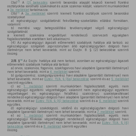
14
(3a)
A
(3) bekezdés
szerinti besorolás alapját képező kiemelt fizetési
osztályokba sorolható szakmákat és azok szakmai kódját, valamint munkaköröket
a
3a. melléklet
tartalmazza.
15
(3b)
A
3a. melléklet
szerinti kiemelt fizetési osztályok szerinti besorolási
szabályokat
a)
egészségügyi szolgáltatónál fekvőbeteg-szakellátás ellátási formában,
valamint
b)
mentési vagy betegszállítási tevékenységet végző egészségügyi
szolgáltatónál
a kiemelt szakmára engedéllyel rendelkező szervezeti egységben
foglalkoztatottak esetében kell alkalmazni.
(4)
Az egészségügyi ágazati előmeneteli szabályok hatálya alá tartozó, az
egészségügyi szolgálati jogviszonyban álló egészségügyben dolgozó havi
illetménye nem lehet kevesebb, mint az Eszjtv. 8. § (2) bekezdése szerinti
összeg.
16
2/B. §
Az Eszjtv. hatálya alá nem tartozó, azonban az egészségügyi ágazati
előmeneteli szabályok hatálya alá tartozó
a)
orvos, szakorvos, fogorvos, szakfogorvos havi alapbére (garantált illetménye)
nem lehet kevesebb, mint a
4. melléklet
szerinti,
b)
gyógyszerész, szakgyógyszerész havi alapbére (garantált illetménye) nem
lehet kevesebb, mint az
Eütev. 11/A. § (6a) bekezdése
szerinti és az
5. melléklet
szerinti együttes,
c)
az
1. melléklet
szerinti munkakörben foglalkoztatott, egyéb, nem
egészségügyi egyetemi végzettséggel, valamint nem egészségügyi egyetemi
végzettséggel és egészségügyi felsőfokú szakirányú szakképesítéssel
rendelkező egészségügyi dolgozó havi alapbére (garantált illetménye) nem lehet
kevesebb, mint az
Eütev. 11/A. § (6) bekezdése
szerinti és a
6. melléklet
szerinti
együttes,
d)
egészségügyi szakdolgozó, védőnő és egészségügyben dolgozó havi
alapbére (garantált illetménye) nem lehet kevesebb, mint a
7. melléklet
szerinti,
e)
az
1. melléklet
szerinti munkakörben foglalkoztatott, egyéb, nem
egészségügyi főiskolai végzettséggel rendelkező egészségügyi dolgozó havi
alapbére (garantált illetménye) nem lehet kevesebb, mint az
Eütev. 11/A. § (6)
bekezdése
szerinti és a
8. melléklet
szerinti együttes
összeg.