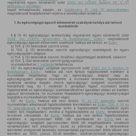
végzésének egyes kérdéseiről szóló
2003. évi LXXXIV. törvény 28. § (3)
bekezdés c) pontjában
kapott felhatalmazás alapján, az
Alaptörvény 15. cikk (1) bekezdésében
meghatározott feladatkörében eljárva a következőket rendeli el:
1.
Az egészségügyi ágazati előmeneteli szabályok hatálya alá tartozó
munkakörök
1. §
(1)
Az egészségügyi tevékenység végzésének egyes kérdéseiről szóló
2003. évi LXXXIV. törvényben (a továbbiakban: Eütev.)
meghatározott
egészségügyi ágazati előmeneteli szabályok hatálya alá tartozó, az
Eütev.
a)
11/A. § (4) bekezdése szerinti orvosi,
b)
11/A. § (5) bekezdése szerinti egészségügyi szakdolgozói és egyes
egészségügyben dolgozói,
c)
11/A. § (6) bekezdése szerinti, felsőfokú végzettséggel betölthető, valamint
d)
11/A. § (6a) bekezdése szerinti gyógyszerészi
munkaköröket az
1. melléklet
tartalmazza.
1
(2)
Az egészségügyi szolgálati jogviszonyról szóló
2020. évi C. törvény (a
továbbiakban: Eszjtv.)
hatálya alá nem tartozó foglalkoztatott esetében a
munkáltató megállapítja, hogy az egészségügyi dolgozó vagy az
egészségügyben dolgozó munkaköre, a munkakör tartalma, foglalkoztatási
osztályba sorolása alapján melyik egészségügyi szolgálati munkakörnek
feleltethető meg. Az 1. melléklet 5. pontjában foglalt munkakört betöltő
foglalkoztatott az egészségügyi szakképesítéséhez igazodóan abban az esetben
jogosult bérnövelésre, ha munkaköri feladataként egészségügyi tevékenységet
legalább a munkaidejének felében végez.
2
(3)
Az
Eszjtv.
hatálya alá nem tartozó,
(1) és (2) bekezdés
szerinti
munkakörben alkalmazott foglalkoztatottak tekintetében az
Eütev. 11/A. § (4) és
(5) bekezdésének
a végrehajtása során a foglalkoztatott munkabérét olyan
módon kell megállapítani, mintha a foglalkoztatottra az
Eszjtv.
rendelkezései
lennének irányadóak. Az
Eszjtv.
hatálya alá nem tartozó foglalkoztatottak
esetében a jogviszonyban töltött idő számításánál az
Eszjtv.
-nek az
egészségügyi szolgálati jogviszonyban töltött idő megállapítására vonatkozó
rendelkezéseit kell alkalmazni, azzal az eltéréssel, hogy a béremelésre
tekintettel elvégzendő besorolás szempontjából jogviszonyban töltött időnek kell
tekinteni az 1992. június 30-át követően, közfinanszírozott egészségügyi