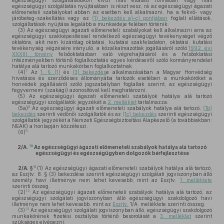
egészségügyi szolgáltatásokon kívül más ellátási formában vagy más
egészségügyi szolgáltatás nyújtásában is részt vesz, rá az egészségügyi ágazati
előmeneteli szabályokat abban az esetben kell alkalmazni, ha a fekvő- vagy
járóbeteg-szakellátás vagy az
(1) bekezdés a)–c) pontjában
foglalt ellátások,
szolgáltatások nyújtása legalább a munkaideje felében történik.
(3)
Az egészségügyi ágazati előmeneteli szabályokat kell alkalmazni arra az
egészségügyi szakképesítéssel rendelkező egészségügyi tevékenységet végző
oktatóra, akit nem kizárólag oktatási, kutatási szakfeladaton, oktatási, kutatási
tevékenység végzésére irányuló, a közalkalmazottak jogállásáról szóló
1992. évi
XXXIII. törvény
felsőoktatásban való végrehajtásáról és a felsőoktatási
intézményekben történő foglalkoztatás egyes kérdéseiről szóló kormányrendelet
hatálya alá tartozó munkakörben foglalkoztatnak.
7
(4)
Az
1. § (1)
és
(3) bekezdés
e alkalmazásában a Magyar Honvédség
hivatásos és szerződéses állományába tartozók esetében a munkaköröket a
honvédek jogállásáról szóló jogszabályban foglaltak szerint, az egészségügyi
fegyvernemi (szakági) azonosítóval kell meghatározni.
(5)
Az egészségügyi ágazati előmeneteli szabályok hatálya alá tartozó
egészségügyi szolgáltatók jegyzékét a
2. melléklet
tartalmazza.
8
(5a)
Az egészségügyi ágazati előmeneteli szabályok hatálya alá tartozó,
(1b)
bekezdés
szerinti védőnői szolgáltatók és az
(1c) bekezdés
szerinti egészségügyi
szolgáltatók jegyzékét a Nemzeti Egészségbiztosítási Alapkezelő (a továbbiakban:
NEAK) a honlapján közzéteszi.
9
(6)
10
2/A.
Az egészségügyi ágazati előmeneteli szabályok hatálya alá tartozó
egészségügyi és egészségügyben dolgozók bérfejlesztése
11
2/A. §
(1)
Az egészségügyi ágazati előmeneteli szabályok hatálya alá tartozó,
az Eszjtv. 8. § (3) bekezdése szerinti egészségügyi szolgálati jogviszonyban álló
személy havi illetménye nem lehet kevesebb, mint az Eszjtv.
1. melléklete
szerinti összeg.
12
(2)
Az egészségügyi ágazati előmeneteli szabályok hatálya alá tartozó, az
egészségügyi szolgálati jogviszonyban álló egészségügyi szakdolgozó havi
illetménye nem lehet kevesebb, mint az
Eszjtv.
1/A. melléklete szerinti összeg.
13
(3)
Az egészségügyi szolgálati jogviszonyban álló, egészségügyi szakdolgozó
munkakörének fizetési osztályba történő besorolását a
3. melléklet
szerint
szükséges elvégezni.