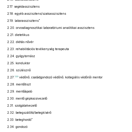
2.17.
segédasszisztens
2.18.
egyéb asszisztens/szakasszisztens
*
2.19.
laborasszisztens
2.20.
orvosdiagnosztikai laboratóriumi analitikai asszisztens
2.21.
dietetikus
2.22.
diétás nővér
2.23.
rehabilitációs tevékenység terapeuta
2.24.
gyógytornász
2.25.
konduktor
2.26.
szülésznő
120
2.27.
védőnő, családgondozó védőnő, kollegiális védőnői mentor
2.28.
mentőtiszt
2.29.
mentőápoló
2.30.
mentő gépkocsivezető
2.31.
szolgálatvezető
2.32.
betegszállító/betegkísérő
*
2.33.
beteghordó
2.34.
gondozó