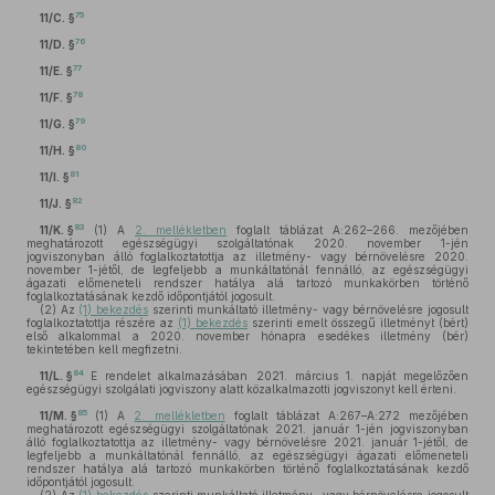
75
11/C. §
76
11/D. §
77
11/E. §
78
11/F. §
79
11/G. §
80
11/H. §
81
11/I. §
82
11/J. §
83
11/K. §
(1)
A
2. mellékletben
foglalt táblázat A:262–266. mezőjében
meghatározott egészségügyi szolgáltatónak 2020. november 1-jén
jogviszonyban álló foglalkoztatottja az illetmény- vagy bérnövelésre 2020.
november 1-jétől, de legfeljebb a munkáltatónál fennálló, az egészségügyi
ágazati előmeneteli rendszer hatálya alá tartozó munkakörben történő
foglalkoztatásának kezdő időpontjától jogosult.
(2)
Az
(1) bekezdés
szerinti munkáltató illetmény- vagy bérnövelésre jogosult
foglalkoztatottja részére az
(1) bekezdés
szerinti emelt összegű illetményt (bért)
első alkalommal a 2020. november hónapra esedékes illetmény (bér)
tekintetében kell megfizetni.
84
11/L. §
E rendelet alkalmazásában 2021. március 1. napját megelőzően
egészségügyi szolgálati jogviszony alatt közalkalmazotti jogviszonyt kell érteni.
85
11/M. §
(1)
A
2. mellékletben
foglalt táblázat A:267–A:272 mezőjében
meghatározott egészségügyi szolgáltatónak 2021. január 1-jén jogviszonyban
álló foglalkoztatottja az illetmény- vagy bérnövelésre 2021. január 1-jétől, de
legfeljebb a munkáltatónál fennálló, az egészségügyi ágazati előmeneteli
rendszer hatálya alá tartozó munkakörben történő foglalkoztatásának kezdő
időpontjától jogosult.