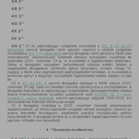
55
4/A. §
56
4/B. §
57
4/C. §
58
4/D. §
59
4/E. §
60
4/F. §
61
4/G. §
(1)
Az egészségügyi szolgáltató munkáltató a
3/C. § (3) és (4)
bekezdése
szerinti támogatás iránti igényét, valamint a védőnői szolgáltató
munkáltató a
3/D. § (3) bekezdése
szerinti támogatás iránti igényét a NEAK által
meghatározott, elektronikusan kitölthető kérelem formájában nyújthatja be
legkésőbb 2020. november 23-ig. A munkáltató a foglalkoztatási adatokban,
illetve a támogatási összegben bekövetkezett változás esetén köteles a
megállapított támogatásra korrekciós igényt benyújtani minden hónap 10.
napjáig, a NEAK által meghatározott adatszolgáltatási formában. A munkáltató a
korrekciós igényt a tárgyhavi munkáltatói foglalkoztatási adatok alapján nyújtja
be.
(2)
A
3/C. és 3/D. §
szerinti támogatási összeget a NEAK először 2020.
november 30-áig, majd ezt követően havonta utalványozza a munkáltatónak. A
támogatás fedezetéül az egészségügyi szolgáltatások Egészségbiztosítási Alapból
történő finanszírozásának részletes szabályairól szóló
43/1999. (III. 3.) Korm.
rendelet 5. számú melléklete
szerinti egészségügyi dolgozók 2018–2020. évi
béremelésének fedezete előirányzat szolgál.
(3)
A támogatás kizárólag a 2020. november hónaptól alkalmazandó
alapbéremelésre, az ahhoz kapcsolódó mozgóbér elemek összegére, valamint az
azokra tekintettel ténylegesen megfizetett szociális hozzájárulási adóhoz
használható fel. A támogatás terhére az e rendeletben foglalt jogcímeken túl más
jogcímen kifizetés nem teljesíthető.
62
4.
Elszámolás és ellenőrzés
63