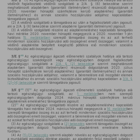
3/D. §
(1)
Az egészségügyi ágazati előmeneteli szabályok hatálya alá tartozó
védőnőt foglalkoztató védőnői szolgáltató a 2/A. § (6) bekezdése szerint
meghatározott alapbérben (garantált illetményben) részesülő dolgozójának a
2020. november hónaptól számfejtésre kerülő alapbéréhez (garantált
illetményéhez) és annak szociális hozzájárulási adójához kapcsolódóan
támogatásra jogosult.
(2)
A védőnői szolgáltató a támogatásra az után a foglalkoztatott után jogosult,
aki a 2/A. § (6) bekezdése szerinti alapbérre (garantált illetményre) jogosult.
(3)
A védőnői szolgáltató részére az alapbéremeléshez kapcsolódó támogatás
havi mértéke 2020. november hónaptól megegyezik a 2020. november 1-jén
hatályos
15. mellékletben
szereplő támogatási összeg és az azt terhelő
mindenkori szociális hozzájárulási adó összegével emelt összeggel, valamint a
védőnő alapbérébe beépített kiegészítő pótlékra eső mindenkori szociális
hozzájárulási adó összegével.
48
3/E. §
Az egészségügyi ágazati előmeneteli szabályok hatálya alá tartozó
egészségügyi szakdolgozót vagy egészségügyben dolgozót foglalkoztató
egészségügyi szolgáltató a
2/A. § (2) bekezdés
e szerint meghatározott
alapbérben (garantált illetményben) részesülő dolgozójának 2023. július
hónaptól számfejtésre kerülő alapbéréhez (garantált illetményéhez) és annak
szociális hozzájárulási adójához, valamint a béremelésre eső mozgóbér elemek
biztosításához és annak szociális hozzájárulási adójához kapcsolódóan a
3/A. §
(2)–(4) bekezdés
e szerinti támogatásra jogosult.
49
50
3/F. §
(1)
Az egészségügyi ágazati előmeneteli szabályok hatálya alá
tartozó egészségügyi szolgáltató, az
1. melléklet
ben nem szereplő
egészségügyben dolgozója 2024. március hónaptól számfejtésre kerülő
alapbérének emeléséhez támogatásra jogosult.
51
(2)
Az egészségügyi szolgáltató részére az alapbéremeléshez kapcsolódó
támogatás havi mértéke 2024. március hónaptól megegyezik a
16. melléklet
ben
szereplő támogatási összeg és az azt terhelő mindenkori szociális hozzájárulási
adó összegével emelt összeggel, valamint a béremelésre eső mozgóbér elemek és
az azokat terhelő szociális hozzájárulási adó összegével emelt összeggel.
(3)
Az egészségügyi szolgáltató a
(2) bekezdés
szerinti támogatás összegét az
egészségügyben dolgozó foglalkoztatottja alapbérének emelésére köteles
fordítani.
(4)
Az
(1)–(3) bekezdés
szerinti alapbér növelés az egészségügyben dolgozót
a munkáltató egyoldalú döntése alapján, az alapbérén felül megillető juttatás –