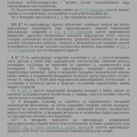
különösen illetménykiegészítés – terhére, annak visszavonásával vagy
csökkentésével nem biztosítható.
(5)
Részmunkaidős foglalkoztatás esetén az
(1)–(3) bekezdés
szerinti alapbér
növelés a munkaidő teljes munkaidőhöz viszonyított arányában jár.
(6)
A támogatás igénylésére a
4. §
-ban foglaltakat kell alkalmazni.
52
3/G. §
Az egészségügyi ágazati előmeneteli szabályok hatálya alá tartozó
egészségügyi szakdolgozót vagy egészségügyben dolgozót foglalkoztató
egészségügyi szolgáltató a
2/A. § (2) bekezdés
e szerint meghatározott
alapbérben (garantált illetményben) részesülő dolgozójának 2024. március
hónaptól számfejtésre kerülő alapbéréhez (garantált illetményéhez) és annak
szociális hozzájárulási adójához, valamint a béremelésre eső mozgóbér elemek
biztosításához és annak szociális hozzájárulási adójához kapcsolódóan a
3/A. §
(2)–(4) bekezdés
e szerinti támogatásra jogosult.
53
4. §
(1)
Az egészségügyi szolgáltató munkáltató a
3/A. §
szerinti támogatás
iránti igényét a NEAK által meghatározott, elektronikusan kitölthető kérelem
formájában nyújthatja be legkésőbb az esedékes új alapbéremelés első
hónapjának 20. napjáig. Az egészségügyi szolgáltató munkáltató a
foglalkoztatási adatokban, illetve a támogatási összegben bekövetkezett változás
esetén köteles a megállapított támogatásra korrekciós igényt benyújtani minden
hónap 10. napjáig, a NEAK által meghatározott adatszolgáltatási formátumban. A
munkáltató a korrekciós igényt a tárgyhavi munkáltatói foglalkoztatási adatok
alapján nyújtja be.
(2)
A
3/A. §
szerint megállapított támogatási összeget a NEAK először az
esedékes új alapbéremelést követő hónap 5. napjáig, majd ezt követően havonta
utalványozza a munkáltatónak.
(3)
A támogatás kizárólag az esedékes új alapbéremelés hónapjától
alkalmazandó béremelésre, az ahhoz kapcsolódó mozgóbér elemek összegére,
valamint az azokra tekintettel ténylegesen megfizetett szociális hozzájárulási
adóhoz használható fel. A támogatás terhére az e rendeletben foglalt jogcímeken
túl más jogcímen kifizetés nem teljesíthető.
54
(4)
A támogatás fedezetéül az egészségügyi szolgáltatások
Egészségbiztosítási Alapból történő finanszírozásának részletes szabályairól szóló
43/1999. (III. 3.) Korm. rendelet 5. számú melléklet
e szerinti egészségügyi
dolgozók 2018–2024. évi béremelésének fedezete előirányzat szolgál.