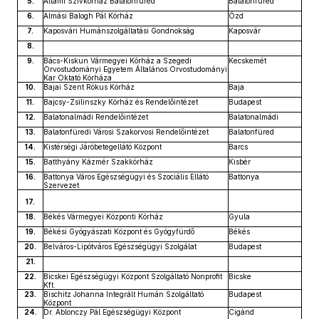
5.
Állami Szívkórház Balatonfüred
Balatonfüred
6.
Almási Balogh Pál Kórház
Ózd
7.
Kaposvári Humánszolgáltatási Gondnokság
Kaposvár
8.
9.
Bács-Kiskun Vármegyei Kórház a Szegedi
Kecskemét
Orvostudományi Egyetem Általános Orvostudományi
Kar Oktató Kórháza
10.
Bajai Szent Rókus Kórház
Baja
11.
Bajcsy-Zsilinszky Kórház és Rendelőintézet
Budapest
12.
Balatonalmádi Rendelőintézet
Balatonalmádi
13.
Balatonfüredi Városi Szakorvosi Rendelőintézet
Balatonfüred
14.
Kistérségi Járóbetegellátó Központ
Barcs
15.
Batthyány Kázmér Szakkórház
Kisbér
16.
Battonya Város Egészségügyi és Szociális Ellátó
Battonya
Szervezet
17.
18.
Békés Vármegyei Központi Kórház
Gyula
19.
Békési Gyógyászati Központ és Gyógyfürdő
Békés
20.
Belváros-Lipótváros Egészségügyi Szolgálat
Budapest
21.
22.
Bicskei Egészségügyi Központ Szolgáltató Nonprofit
Bicske
Kft.
23.
Bischitz Johanna Integrált Humán Szolgáltató
Budapest
Központ
24.
Dr. Ablonczy Pál Egészségügyi Központ
Cigánd