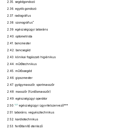
2.35.
segédgondozó
2.36.
egyéb gondozó
2.37.
radiográfus
*
2.38.
szonográfus
2.39.
egészségügyi laboráns
2.40.
optometrista
2.41.
boncmester
2.42.
boncsegéd
2.43.
klinikai fogászati higiénikus
2.44.
műtőtechnikus
2.45.
műtőssegéd
2.46.
gipszmester
2.47.
gyógymasszőr, sportmasszőr
2.48.
masszőr (fürdősmasszőr)
2.49.
egészségügyi operátor
121
2.50.
egészségügyi ügyvitelszervező***
2.51.
laboráns, vegyésztechnikus
2.52.
kardiotechnikus
2.53.
fertőtlenítő sterilező