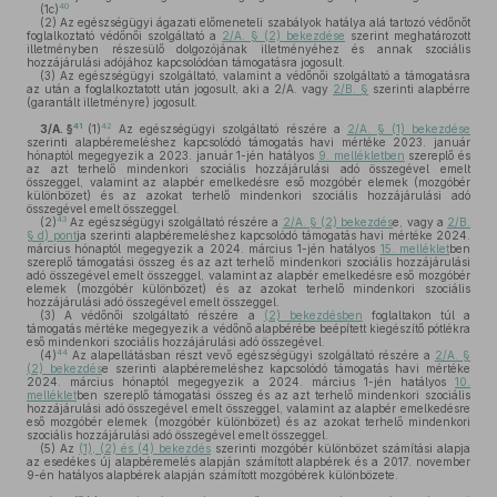
40
(1c)
(2)
Az egészségügyi ágazati előmeneteli szabályok hatálya alá tartozó védőnőt
foglalkoztató védőnői szolgáltató a
2/A. § (2) bekezdése
szerint meghatározott
illetményben részesülő dolgozójának illetményéhez és annak szociális
hozzájárulási adójához kapcsolódóan támogatásra jogosult.
(3)
Az egészségügyi szolgáltató, valamint a védőnői szolgáltató a támogatásra
az után a foglalkoztatott után jogosult, aki a 2/A. vagy
2/B. §
szerinti alapbérre
(garantált illetményre) jogosult.
41
42
3/A. §
(1)
Az egészségügyi szolgáltató részére a
2/A. § (1) bekezdése
szerinti alapbéremeléshez kapcsolódó támogatás havi mértéke 2023. január
hónaptól megegyezik a 2023. január 1-jén hatályos
9. mellékletben
szereplő és
az azt terhelő mindenkori szociális hozzájárulási adó összegével emelt
összeggel, valamint az alapbér emelkedésre eső mozgóbér elemek (mozgóbér
különbözet) és az azokat terhelő mindenkori szociális hozzájárulási adó
összegével emelt összeggel.
43
(2)
Az egészségügyi szolgáltató részére a
2/A. § (2) bekezdés
e, vagy a
2/B.
§ d) pont
ja szerinti alapbéremeléshez kapcsolódó támogatás havi mértéke 2024.
március hónaptól megegyezik a 2024. március 1-jén hatályos
15. melléklet
ben
szereplő támogatási összeg és az azt terhelő mindenkori szociális hozzájárulási
adó összegével emelt összeggel, valamint az alapbér emelkedésre eső mozgóbér
elemek (mozgóbér különbözet) és az azokat terhelő mindenkori szociális
hozzájárulási adó összegével emelt összeggel.
(3)
A védőnői szolgáltató részére a
(2) bekezdésben
foglaltakon túl a
támogatás mértéke megegyezik a védőnő alapbérébe beépített kiegészítő pótlékra
eső mindenkori szociális hozzájárulási adó összegével.
44
(4)
Az alapellátásban részt vevő egészségügyi szolgáltató részére a
2/A. §
(2) bekezdés
e szerinti alapbéremeléshez kapcsolódó támogatás havi mértéke
2024. március hónaptól megegyezik a 2024. március 1-jén hatályos
10.
melléklet
ben szereplő támogatási összeg és az azt terhelő mindenkori szociális
hozzájárulási adó összegével emelt összeggel, valamint az alapbér emelkedésre
eső mozgóbér elemek (mozgóbér különbözet) és az azokat terhelő mindenkori
szociális hozzájárulási adó összegével emelt összeggel.
(5)
Az
(1), (2) és (4) bekezdés
szerinti mozgóbér különbözet számítási alapja
az esedékes új alapbéremelés alapján számított alapbérek és a 2017. november
9-én hatályos alapbérek alapján számított mozgóbérek különbözete.