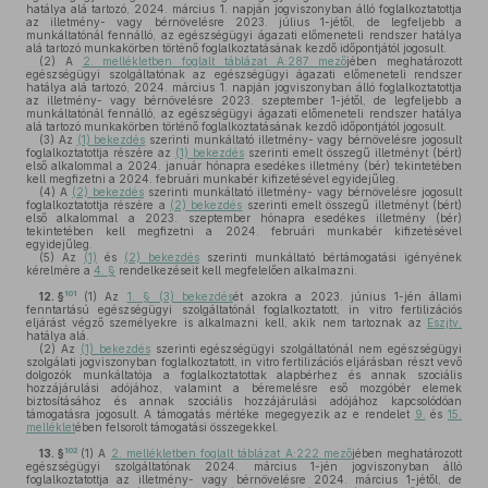
hatálya alá tartozó, 2024. március 1. napján jogviszonyban álló foglalkoztatottja
az illetmény- vagy bérnövelésre 2023. július 1-jétől, de legfeljebb a
munkáltatónál fennálló, az egészségügyi ágazati előmeneteli rendszer hatálya
alá tartozó munkakörben történő foglalkoztatásának kezdő időpontjától jogosult.
(2)
A
2. mellékletben foglalt táblázat A:287 mező
jében meghatározott
egészségügyi szolgáltatónak az egészségügyi ágazati előmeneteli rendszer
hatálya alá tartozó, 2024. március 1. napján jogviszonyban álló foglalkoztatottja
az illetmény- vagy bérnövelésre 2023. szeptember 1-jétől, de legfeljebb a
munkáltatónál fennálló, az egészségügyi ágazati előmeneteli rendszer hatálya
alá tartozó munkakörben történő foglalkoztatásának kezdő időpontjától jogosult.
(3)
Az
(1) bekezdés
szerinti munkáltató illetmény- vagy bérnövelésre jogosult
foglalkoztatottja részére az
(1) bekezdés
szerinti emelt összegű illetményt (bért)
első alkalommal a 2024. január hónapra esedékes illetmény (bér) tekintetében
kell megfizetni a 2024. februári munkabér kifizetésével egyidejűleg.
(4)
A
(2) bekezdés
szerinti munkáltató illetmény- vagy bérnövelésre jogosult
foglalkoztatottja részére a
(2) bekezdés
szerinti emelt összegű illetményt (bért)
első alkalommal a 2023. szeptember hónapra esedékes illetmény (bér)
tekintetében kell megfizetni a 2024. februári munkabér kifizetésével
egyidejűleg.
(5)
Az
(1)
és
(2) bekezdés
szerinti munkáltató bértámogatási igényének
kérelmére a
4. §
rendelkezéseit kell megfelelően alkalmazni.
101
12. §
(1)
Az
1. § (3) bekezdés
ét azokra a 2023. június 1-jén állami
fenntartású egészségügyi szolgáltatónál foglalkoztatott, in vitro fertilizációs
eljárást végző személyekre is alkalmazni kell, akik nem tartoznak az
Eszjtv.
hatálya alá.
(2)
Az
(1) bekezdés
szerinti egészségügyi szolgáltatónál nem egészségügyi
szolgálati jogviszonyban foglalkoztatott, in vitro fertilizációs eljárásban részt vevő
dolgozók munkáltatója a foglalkoztatottak alapbérhez és annak szociális
hozzájárulási adójához, valamint a béremelésre eső mozgóbér elemek
biztosításához és annak szociális hozzájárulási adójához kapcsolódóan
támogatásra jogosult. A támogatás mértéke megegyezik az e rendelet
9.
és
15.
melléklet
ében felsorolt támogatási összegekkel.
102
13. §
(1)
A
2. mellékletben foglalt táblázat A:222 mező
jében meghatározott
egészségügyi szolgáltatónak 2024. március 1-jén jogviszonyban álló
foglalkoztatottja az illetmény- vagy bérnövelésre 2024. március 1-jétől, de