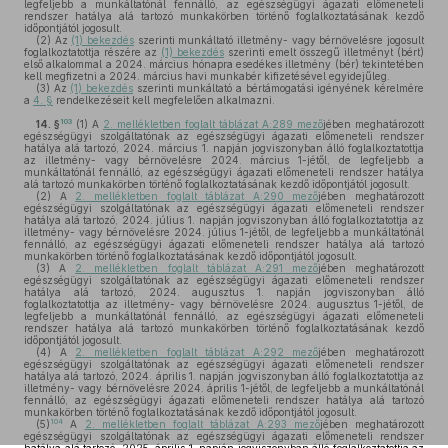
legfeljebb a munkáltatónál fennálló, az egészségügyi ágazati előmeneteli
rendszer hatálya alá tartozó munkakörben történő foglalkoztatásának kezdő
időpontjától jogosult.
(2)
Az
(1) bekezdés
szerinti munkáltató illetmény- vagy bérnövelésre jogosult
foglalkoztatottja részére az
(1) bekezdés
szerinti emelt összegű illetményt (bért)
első alkalommal a 2024. március hónapra esedékes illetmény (bér) tekintetében
kell megfizetni a 2024. március havi munkabér kifizetésével egyidejűleg.
(3)
Az
(1) bekezdés
szerinti munkáltató a bértámogatási igényének kérelmére
a
4. §
rendelkezéseit kell megfelelően alkalmazni.
103
14. §
(1)
A
2. mellékletben foglalt táblázat A:289 mező
jében meghatározott
egészségügyi szolgáltatónak az egészségügyi ágazati előmeneteli rendszer
hatálya alá tartozó, 2024. március 1. napján jogviszonyban álló foglalkoztatottja
az illetmény- vagy bérnövelésre 2024. március 1-jétől, de legfeljebb a
munkáltatónál fennálló, az egészségügyi ágazati előmeneteli rendszer hatálya
alá tartozó munkakörben történő foglalkoztatásának kezdő időpontjától jogosult.
(2)
A
2. mellékletben foglalt táblázat A:290 mező
jében meghatározott
egészségügyi szolgáltatónak az egészségügyi ágazati előmeneteli rendszer
hatálya alá tartozó, 2024. július 1. napján jogviszonyban álló foglalkoztatottja az
illetmény- vagy bérnövelésre 2024. július 1-jétől, de legfeljebb a munkáltatónál
fennálló, az egészségügyi ágazati előmeneteli rendszer hatálya alá tartozó
munkakörben történő foglalkoztatásának kezdő időpontjától jogosult.
(3)
A
2. mellékletben foglalt táblázat A:291 mező
jében meghatározott
egészségügyi szolgáltatónak az egészségügyi ágazati előmeneteli rendszer
hatálya alá tartozó, 2024. augusztus 1. napján jogviszonyban álló
foglalkoztatottja az illetmény- vagy bérnövelésre 2024. augusztus 1-jétől, de
legfeljebb a munkáltatónál fennálló, az egészségügyi ágazati előmeneteli
rendszer hatálya alá tartozó munkakörben történő foglalkoztatásának kezdő
időpontjától jogosult.
(4)
A
2. mellékletben foglalt táblázat A:292 mező
jében meghatározott
egészségügyi szolgáltatónak az egészségügyi ágazati előmeneteli rendszer
hatálya alá tartozó, 2024. április 1. napján jogviszonyban álló foglalkoztatottja az
illetmény- vagy bérnövelésre 2024. április 1-jétől, de legfeljebb a munkáltatónál
fennálló, az egészségügyi ágazati előmeneteli rendszer hatálya alá tartozó
munkakörben történő foglalkoztatásának kezdő időpontjától jogosult.
104
(5)
A
2. mellékletben foglalt táblázat A:293 mező
jében meghatározott
egészségügyi szolgáltatónak az egészségügyi ágazati előmeneteli rendszer