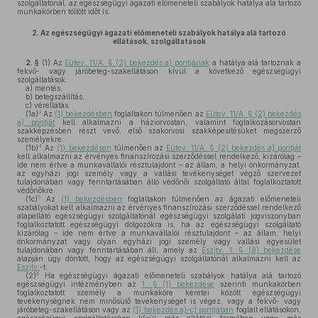
szolgáltatónál, az egészségügyi ágazati előmeneteli szabályok hatálya alá tartozó
munkakörben töltött időt is.
2.
Az egészségügyi ágazati előmeneteli szabályok hatálya alá tartozó
ellátások, szolgáltatások
2. §
(1)
Az
Eütev. 11/A. § (2) bekezdés a) pontjának
a hatálya alá tartoznak a
fekvő- vagy járóbeteg-szakellátáson kívül a következő egészségügyi
szolgáltatások:
a)
mentés,
b)
betegszállítás,
c)
vérellátás.
3
(1a)
Az
(1) bekezdésben
foglaltakon túlmenően az
Eütev. 11/A. § (2) bekezdés
a) pontját
kell alkalmazni a háziorvostan, valamint foglalkozásorvostan
szakképzésben részt vevő, első szakorvosi szakképesítésüket megszerző
személyekre.
4
(1b)
Az
(1) bekezdésen
túlmenően az
Eütev. 11/A. § (2) bekezdés a) pontját
kell alkalmazni az érvényes finanszírozási szerződéssel rendelkező, kizárólag –
ide nem értve a munkavállalói résztulajdont – az állam, a helyi önkormányzat,
az egyházi jogi személy vagy a vallási tevékenységet végző szervezet
tulajdonában vagy fenntartásában álló védőnői szolgáltató által foglalkoztatott
védőnőkre.
5
(1c)
Az
(1) bekezdésben
foglaltakon túlmenően az ágazati előmeneteli
szabályokat kell alkalmazni az érvényes finanszírozási szerződéssel rendelkező
alapellátó egészségügyi szolgáltatónál egészségügyi szolgálati jogviszonyban
foglalkoztatott egészségügyi dolgozókra is, ha az egészségügyi szolgáltató
kizárólag – ide nem értve a munkavállalói résztulajdont – az állam, helyi
önkormányzat vagy olyan egyházi jogi személy vagy vallási egyesület
tulajdonában vagy fenntartásában áll, amely az
Eszjtv. 1. § (8) bekezdése
alapján úgy döntött, hogy az egészségügyi szolgáltatónál alkalmazni kell az
Eszjtv.
-t.
6
(2)
Ha egészségügyi ágazati előmeneteli szabályok hatálya alá tartozó
egészségügyi intézményben az
1. § (1) bekezdése
szerinti munkakörben
foglalkoztatott személy a munkaköre keretei között egészségügyi
tevékenységnek nem minősülő tevékenységet is végez, vagy a fekvő- vagy
járóbeteg-szakellátáson vagy az
(1) bekezdés a)–c) pontjában
foglalt ellátásokon,