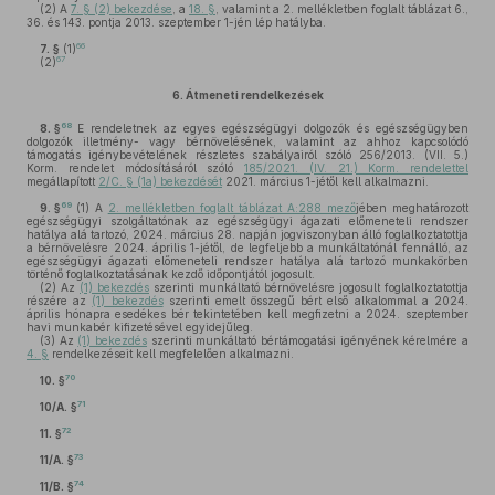
(2)
A
7. § (2) bekezdése
, a
18. §
, valamint a 2. mellékletben foglalt táblázat 6.,
36. és 143. pontja 2013. szeptember 1-jén lép hatályba.
66
7. §
(1)
67
(2)
6.
Átmeneti rendelkezések
68
8. §
E rendeletnek az egyes egészségügyi dolgozók és egészségügyben
dolgozók illetmény- vagy bérnövelésének, valamint az ahhoz kapcsolódó
támogatás igénybevételének részletes szabályairól szóló 256/2013. (VII. 5.)
Korm. rendelet módosításáról szóló
185/2021. (IV. 21.) Korm. rendelettel
megállapított
2/C. § (1a) bekezdését
2021. március 1-jétől kell alkalmazni.
69
9. §
(1)
A
2. mellékletben foglalt táblázat A:288 mező
jében meghatározott
egészségügyi szolgáltatónak az egészségügyi ágazati előmeneteli rendszer
hatálya alá tartozó, 2024. március 28. napján jogviszonyban álló foglalkoztatottja
a bérnövelésre 2024. április 1-jétől, de legfeljebb a munkáltatónál fennálló, az
egészségügyi ágazati előmeneteli rendszer hatálya alá tartozó munkakörben
történő foglalkoztatásának kezdő időpontjától jogosult.
(2)
Az
(1) bekezdés
szerinti munkáltató bérnövelésre jogosult foglalkoztatottja
részére az
(1) bekezdés
szerinti emelt összegű bért első alkalommal a 2024.
április hónapra esedékes bér tekintetében kell megfizetni a 2024. szeptember
havi munkabér kifizetésével egyidejűleg.
(3)
Az
(1) bekezdés
szerinti munkáltató bértámogatási igényének kérelmére a
4. §
rendelkezéseit kell megfelelően alkalmazni.
70
10. §
71
10/A. §
72
11. §
73
11/A. §
74
11/B. §