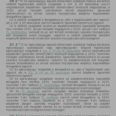
45
3/B. §
(1)
Az egészségügyi ágazati előmeneteli szabályok hatálya alá tartozó
védőnőt foglalkoztató védőnői szolgáltató a 2/A. § (6) bekezdése szerint
meghatározott alapbérben (garantált illetményben) részesülő dolgozójának a
2020. január hónaptól számfejtésre kerülő alapbéréhez (garantált
illetményéhez) és annak szociális hozzájárulási adójához kapcsolódóan
támogatásra jogosult.
(2)
A védőnői szolgáltató a támogatásra az után a foglalkoztatott után jogosult,
aki a 2/A. § (6) bekezdése szerinti alapbérre (garantált illetményre) jogosult.
(3)
A védőnői szolgáltató részére az alapbéremeléshez kapcsolódó támogatás
havi mértéke 2020. január hónaptól megegyezik a 2020. január 1-jén hatályos
15. mellékletben
szereplő és az azt terhelő mindenkori szociális hozzájárulási
adó összegével emelt összeggel, valamint a védőnő alapbérébe beépített
kiegészítő pótlékra eső mindenkori szociális hozzájárulási adó összegével.
46
3/C. §
(1)
Az egészségügyi ágazati előmeneteli szabályok hatálya alá tartozó
egészségügyi szakdolgozót vagy egészségügyben dolgozót foglalkoztató
egészségügyi szolgáltató a
2/A. § (4) és (5) bekezdése
szerint meghatározott
alapbérben (garantált illetményben) részesülő dolgozójának a 2020. november
hónaptól számfejtésre kerülő alapbéréhez (garantált illetményéhez) és annak
szociális hozzájárulási adójához, valamint az alapbéremelésre eső mozgóbér
elemek biztosításához és annak szociális hozzájárulási adójához kapcsolódóan
támogatásra jogosult.
(2)
Az egészségügyi szolgáltató a támogatásra az után a foglalkoztatott után
jogosult, aki a
2/A. § (4) és (5) bekezdése
szerinti alapbérre (garantált
illetményre) jogosult.
(3)
Az egészségügyi szolgáltató részére az alapbéremeléshez kapcsolódó
támogatás havi mértéke 2020. november hónaptól megegyezik a 2020.
november 1-jén hatályos
15. mellékletben
szereplő támogatási összeg és az azt
terhelő mindenkori szociális hozzájárulási adó összegével emelt összeggel.
(4)
Az
(1) bekezdés
szerinti mozgóbér elemek biztosítása érdekében
igényelhető támogatás összege megegyezik 2020. november hónaptól a 2020.
november 1-jén hatályos
15. melléklet
szerinti emelt támogatásra (a 2020.
november 1-jén hatályos alapbérek és a 2017. november 9-én hatályos
alapbérek alapján számított mozgóbér különbözete), illetve az alapbér
emelkedésre eső mozgóbér elemek és az azokat terhelő mindenkori szociális
hozzájárulási adó összegével emelt összeggel.
47