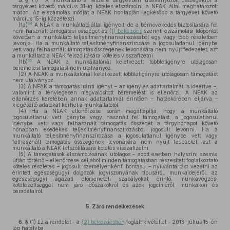
5. §
(1)
A munkáltató a részére tárgyévben utalványozott összegekről a
tárgyévet követő március 31-ig köteles elszámolni a NEAK által meghatározott
módon. Az elszámolás módját a NEAK honlapján legkésőbb a tárgyévet követő
március 15-ig közzéteszi.
64
(1a)
A NEAK a munkáltató által igényelt, de a bérnövekedés biztosítására fel
nem használt támogatási összeget az
(1) bekezdés
szerinti elszámolási időpontot
követően a munkáltató teljesítményfinanszírozásából egy vagy több részletben
levonja. Ha a munkáltató teljesítményfinanszírozása a jogosulatlanul igénybe
vett vagy felhasznált támogatás összegének levonására nem nyújt fedezetet, azt
a munkáltató a NEAK felszólítására köteles visszafizetni.
65
(1b)
A NEAK a munkáltatónál keletkezett többletigényre utólagosan
béremelési támogatást nem utalványoz.
(2)
A NEAK a munkáltatónál keletkezett többletigényre utólagosan támogatást
nem utalványoz.
(3)
A NEAK a támogatás iránti igényt – az igénylés adattartalmát is ideértve –,
valamint a ténylegesen megvalósított béremelést is ellenőrzi. A NEAK az
ellenőrzés keretében annak adattartalmát érintően – hatáskörében eljárva –
kiegészítő adatokat kérhet a munkáltatótól.
(4)
Ha a NEAK ellenőrzése során megállapítja, hogy a munkáltató
jogosulatlanul vett igénybe vagy használt fel támogatást, a jogosulatlanul
igénybe vett vagy felhasznált támogatás összegét a tárgyhónapot követő
hónapban esedékes teljesítményfinanszírozásból jogosult levonni. Ha a
munkáltató teljesítményfinanszírozása a jogosulatlanul igénybe vett vagy
felhasznált támogatás összegének levonására nem nyújt fedezetet, azt a
munkáltató a NEAK felszólítására köteles visszafizetni.
(5)
A támogatások elszámolásának utólagos – adott esetben helyszíni szemle
útján történő – ellenőrzése céljából minden támogatásban részesített foglalkoztató
köteles részletes – jogosult személyenkénti bontású – nyilvántartást vezetni az
érintett egészségügyi dolgozók jogviszonyának típusáról, munkaidejéről, az
egészségügyi ágazati előmeneteli szabályokat érintő, munkavégzési
kötelezettséggel nem járó időszakokról és azok jogcíméről, munkaköri és
béradatairól.
5.
Záró rendelkezések
6. §
(1)
Ez a rendelet – a
(2) bekezdésben
foglalt kivétellel – 2013. július 15-én
lép hatályba.