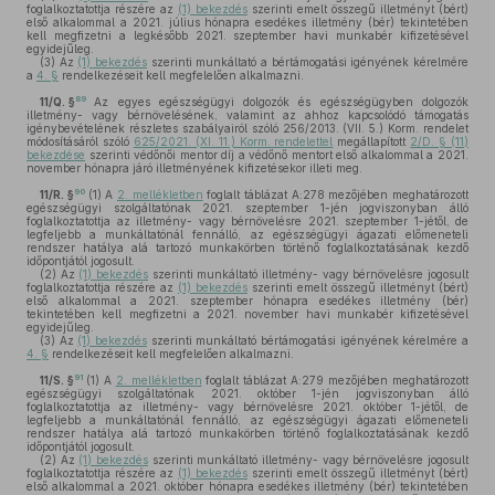
foglalkoztatottja részére az
(1) bekezdés
szerinti emelt összegű illetményt (bért)
első alkalommal a 2021. július hónapra esedékes illetmény (bér) tekintetében
kell megfizetni a legkésőbb 2021. szeptember havi munkabér kifizetésével
egyidejűleg.
(3)
Az
(1) bekezdés
szerinti munkáltató a bértámogatási igényének kérelmére
a
4. §
rendelkezéseit kell megfelelően alkalmazni.
89
11/Q. §
Az egyes egészségügyi dolgozók és egészségügyben dolgozók
illetmény- vagy bérnövelésének, valamint az ahhoz kapcsolódó támogatás
igénybevételének részletes szabályairól szóló 256/2013. (VII. 5.) Korm. rendelet
módosításáról szóló
625/2021. (XI. 11.) Korm. rendelettel
megállapított
2/D. § (11)
bekezdése
szerinti védőnői mentor díj a védőnő mentort első alkalommal a 2021.
november hónapra járó illetményének kifizetésekor illeti meg.
90
11/R. §
(1)
A
2. mellékletben
foglalt táblázat A:278 mezőjében meghatározott
egészségügyi szolgáltatónak 2021. szeptember 1-jén jogviszonyban álló
foglalkoztatottja az illetmény- vagy bérnövelésre 2021. szeptember 1-jétől, de
legfeljebb a munkáltatónál fennálló, az egészségügyi ágazati előmeneteli
rendszer hatálya alá tartozó munkakörben történő foglalkoztatásának kezdő
időpontjától jogosult.
(2)
Az
(1) bekezdés
szerinti munkáltató illetmény- vagy bérnövelésre jogosult
foglalkoztatottja részére az
(1) bekezdés
szerinti emelt összegű illetményt (bért)
első alkalommal a 2021. szeptember hónapra esedékes illetmény (bér)
tekintetében kell megfizetni a 2021. november havi munkabér kifizetésével
egyidejűleg.
(3)
Az
(1) bekezdés
szerinti munkáltató bértámogatási igényének kérelmére a
4. §
rendelkezéseit kell megfelelően alkalmazni.
91
11/S. §
(1)
A
2. mellékletben
foglalt táblázat A:279 mezőjében meghatározott
egészségügyi szolgáltatónak 2021. október 1-jén jogviszonyban álló
foglalkoztatottja az illetmény- vagy bérnövelésre 2021. október 1-jétől, de
legfeljebb a munkáltatónál fennálló, az egészségügyi ágazati előmeneteli
rendszer hatálya alá tartozó munkakörben történő foglalkoztatásának kezdő
időpontjától jogosult.
(2)
Az
(1) bekezdés
szerinti munkáltató illetmény- vagy bérnövelésre jogosult
foglalkoztatottja részére az
(1) bekezdés
szerinti emelt összegű illetményt (bért)
első alkalommal a 2021. október hónapra esedékes illetmény (bér) tekintetében