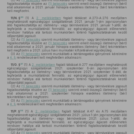
(2)
Az
(1) bekezdés
szerinti munkáltató illetmény- vagy bérnövelésre jogosult
foglalkoztatottja részére az
(1) bekezdés
szerinti emelt összegű illetményt (bért)
első alkalommal a 2021. január hónapra esedékes illetmény (bér) tekintetében
kell megfizetni.
86
11/N. §
(1)
A
2. mellékletben
foglalt táblázat A:273–A:276 mezőjében
meghatározott egészségügyi szolgáltatónak 2021. január 1-jén jogviszonyban
álló foglalkoztatottja az illetmény- vagy bérnövelésre 2021. január 1-jétől, de
legfeljebb a munkáltatónál fennálló, az egészségügyi ágazati előmeneteli
rendszer hatálya alá tartozó munkakörben történő foglalkoztatásának kezdő
időpontjától jogosult.
(2)
Az
(1) bekezdés
szerinti munkáltató illetmény- vagy bérnövelésre jogosult
foglalkoztatottja részére az
(1) bekezdés
szerinti emelt összegű illetményt (bért)
első alkalommal a 2021. január hónapra esedékes illetmény (bér) tekintetében
kell megfizetni a 2021. július havi munkabér kifizetésével egyidejűleg.
(3)
Az
(1) bekezdés
szerinti munkáltató a bértámogatási igényének kérelmére
a
4. §
rendelkezéseit kell megfelelően alkalmazni.
87
11/O. §
(1)
A
2. mellékletben
foglalt táblázat A:277 mezőjében meghatározott
egészségügyi szolgáltatónak 2021. szeptember 6-án jogviszonyban álló
foglalkoztatottja az illetmény- vagy bérnövelésre 2021. szeptember 6-ától, de
legfeljebb a munkáltatónál fennálló, az egészségügyi ágazati előmeneteli
rendszer hatálya alá tartozó munkakörben történő foglalkoztatásának kezdő
időpontjától jogosult.
(2)
Az
(1) bekezdés
szerinti munkáltató illetmény- vagy bérnövelésre jogosult
foglalkoztatottja részére az
(1) bekezdés
szerinti emelt összegű illetményt (bért)
első alkalommal a 2021. szeptember hónapra esedékes illetmény (bér)
tekintetében kell megfizetni.
(3)
Az
(1) bekezdés
szerinti munkáltató a bértámogatási igényének kérelmére
a
4. §
rendelkezéseit kell megfelelően alkalmazni.
88
11/P. §
(1)
A
2. mellékletben
foglalt táblázat A:47 és A:75 mezőjében
meghatározott egészségügyi szolgáltatónak 2021. július 1-jén jogviszonyban álló
foglalkoztatottja az illetmény- vagy bérnövelésre 2021. július 1-jétől, de
legfeljebb a munkáltatónál fennálló, az egészségügyi ágazati előmeneteli
rendszer hatálya alá tartozó munkakörben történő foglalkoztatásának kezdő
időpontjától jogosult.
(2)
Az
(1) bekezdés
szerinti munkáltató illetmény- vagy bérnövelésre jogosult