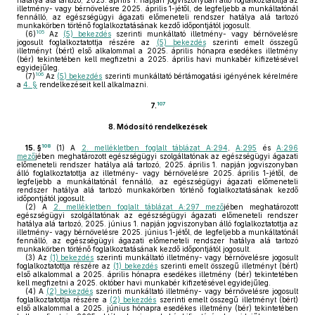
hatálya alá tartozó, 2025. április 1. napján jogviszonyban álló foglalkoztatottja az
illetmény- vagy bérnövelésre 2025. április 1-jétől, de legfeljebb a munkáltatónál
fennálló, az egészségügyi ágazati előmeneteli rendszer hatálya alá tartozó
munkakörben történő foglalkoztatásának kezdő időpontjától jogosult.
105
(6)
Az
(5) bekezdés
szerinti munkáltató illetmény- vagy bérnövelésre
jogosult foglalkoztatottja részére az
(5) bekezdés
szerinti emelt összegű
illetményt (bért) első alkalommal a 2025. április hónapra esedékes illetmény
(bér) tekintetében kell megfizetni a 2025. április havi munkabér kifizetésével
egyidejűleg.
106
(7)
Az
(5) bekezdés
szerinti munkáltató bértámogatási igényének kérelmére
a
4. §
rendelkezéseit kell alkalmazni.
107
7.
8.
Módosító rendelkezések
108
15. §
(1)
A
2. mellékletben foglalt táblázat A:294
,
A:295
és
A:296
mező
jében meghatározott egészségügyi szolgáltatónak az egészségügyi ágazati
előmeneteli rendszer hatálya alá tartozó, 2025. április 1. napján jogviszonyban
álló foglalkoztatottja az illetmény- vagy bérnövelésre 2025. április 1-jétől, de
legfeljebb a munkáltatónál fennálló, az egészségügyi ágazati előmeneteli
rendszer hatálya alá tartozó munkakörben történő foglalkoztatásának kezdő
időpontjától jogosult.
(2)
A
2. mellékletben foglalt táblázat A:297 mező
jében meghatározott
egészségügyi szolgáltatónak az egészségügyi ágazati előmeneteli rendszer
hatálya alá tartozó, 2025. június 1. napján jogviszonyban álló foglalkoztatottja az
illetmény- vagy bérnövelésre 2025. június 1-jétől, de legfeljebb a munkáltatónál
fennálló, az egészségügyi ágazati előmeneteli rendszer hatálya alá tartozó
munkakörben történő foglalkoztatásának kezdő időpontjától jogosult.
(3)
Az
(1) bekezdés
szerinti munkáltató illetmény- vagy bérnövelésre jogosult
foglalkoztatottja részére az
(1) bekezdés
szerinti emelt összegű illetményt (bért)
első alkalommal a 2025. április hónapra esedékes illetmény (bér) tekintetében
kell megfizetni a 2025. október havi munkabér kifizetésével egyidejűleg.
(4)
A
(2) bekezdés
szerinti munkáltató illetmény- vagy bérnövelésre jogosult
foglalkoztatottja részére a
(2) bekezdés
szerinti emelt összegű illetményt (bért)
első alkalommal a 2025. június hónapra esedékes illetmény (bér) tekintetében