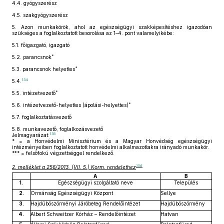
4.4.
gyógyszerész
4.5.
szakgyógyszerész
5.
Azon munkakörök, ahol az egészségügyi szakképesítéshez igazodóan
szükséges a foglalkoztatott besorolása az 1–4. pont valamelyikébe:
5.1.
főigazgató, igazgató
*
5.2.
parancsnok
*
5.3.
parancsnok helyettes
134
5.4.
*
5.5.
intézetvezető
*
5.6.
intézetvezető-helyettes (ápolási-helyettes)
5.7.
foglalkoztatásvezető
5.8.
munkavezető, foglalkozásvezető
135
Jelmagyarázat:
* = a Honvédelmi Minisztérium és a Magyar Honvédség egészségügyi
intézményeiben foglalkoztatott honvédelmi alkalmazottakra irányadó munkakör.
*** = felsőfokú végzettséggel rendelkező.
136
2. melléklet a 256/2013. (VII. 5.) Korm. rendelethez
A
B
1.
Egészségügyi szolgáltató neve
Település
2.
Ormánság Egészségügyi Központ
Sellye
3.
Hajdúböszörményi Járóbeteg Rendelőintézet
Hajdúböszörmény
4.
Albert Schweitzer Kórház – Rendelőintézet
Hatvan