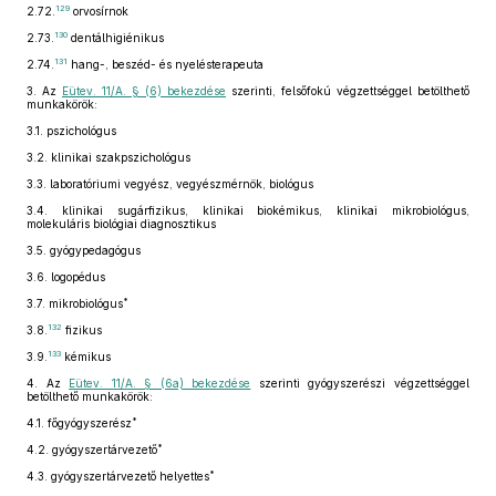
129
2.72.
orvosírnok
130
2.73.
dentálhigiénikus
131
2.74.
hang-, beszéd- és nyelésterapeuta
3.
Az
Eütev. 11/A. § (6) bekezdése
szerinti, felsőfokú végzettséggel betölthető
munkakörök:
3.1.
pszichológus
3.2.
klinikai szakpszichológus
3.3.
laboratóriumi vegyész, vegyészmérnök, biológus
3.4.
klinikai sugárfizikus, klinikai biokémikus, klinikai mikrobiológus,
molekuláris biológiai diagnosztikus
3.5.
gyógypedagógus
3.6.
logopédus
*
3.7.
mikrobiológus
132
3.8.
fizikus
133
3.9.
kémikus
4.
Az
Eütev. 11/A. § (6a) bekezdése
szerinti gyógyszerészi végzettséggel
betölthető munkakörök:
*
4.1.
főgyógyszerész
*
4.2.
gyógyszertárvezető
*
4.3.
gyógyszertárvezető helyettes