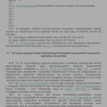
2/D. §
(1)
25
(2)
(3)
A
(2) bekezdésben
felsorolt pótlékok egymás mellett nem folyósíthatók.
26
(4)
27
(5)
28
(6)
29
(7)
30
(8)
31
(9)
32
(10)
33
(11)
A kollegiális védőnői mentorrendszer keretében foglalkoztatott védőnő
mentort az illetményén felül védőnői mentor díj illeti meg. A védőnői mentor díj
mértéke
34
a)
vármegyei védőnő mentor esetén havi bruttó 100 000 forint,
b)
városi védőnő mentor esetén havi bruttó 50 000 forint.
35
(12)
A
(11) bekezdés
szerinti díj kifizetéséhez járó támogatás igénylésére,
elszámolására és ellenőrzésére a
3–5. §
rendelkezéseit kell alkalmazni.
36
3.
Az egészségügyi dolgozók bérkiegészítéséhez kapcsolódó támogatás
igénylése és mértéke
37
3. §
(1)
Az egészségügyi ágazati előmeneteli szabályok hatálya alá tartozó
egészségügyi dolgozót vagy egészségügyben dolgozót foglalkoztató
egészségügyi szolgáltató a
2/A. § (1) és (2) bekezdése
vagy
2/B. §
szerint
meghatározott alapbérben (garantált illetményben) részesülő dolgozójának az
alapbéréhez (garantált illetményéhez) és annak szociális hozzájárulási
adójához, valamint a béremelésre eső mozgóbér elemek biztosításához és annak
szociális hozzájárulási adójához kapcsolódóan támogatásra jogosult.
38
(1a)
Az
Eszjtv. 8. § (3) bekezdés
szerinti egészségügyi dolgozókra tekintettel
a mozgóbér elemek biztosításához járó támogatás összege – az
(1b) bekezdésben
foglalt kivétellel – nem haladhatja meg az
Eütev. 13/B–14/B. §
alapján
mozgóbérre adható minimum összegét.
39
(1b)
Az
Eszjtv.
hatálya alá tartozó fekvőbeteg-szakellátást nyújtó
egészségügyi szolgáltatónál foglalkoztatott,
Eszjtv. 8. § (3) bekezdése
szerinti
egészségügyi dolgozókra tekintettel az ügyelet, készenlét, önként vállalt
túlmunka és műszakpótlék biztosításához járó támogatás összege nem
haladhatja meg az országos kórház-főigazgató által megállapított összeget.