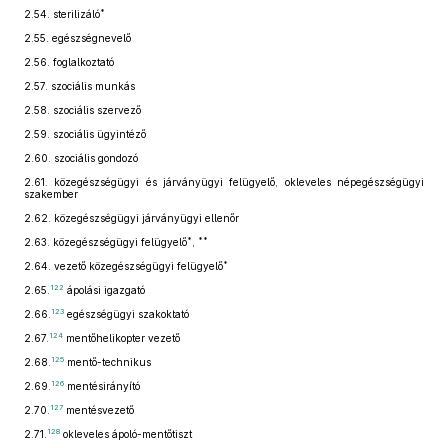
*
2.54.
sterilizáló
2.55.
egészségnevelő
2.56.
foglalkoztató
2.57.
szociális munkás
2.58.
szociális szervező
2.59.
szociális ügyintéző
2.60.
szociális gondozó
2.61.
közegészségügyi és járványügyi felügyelő, okleveles népegészségügyi
szakember
2.62.
közegészségügyi járványügyi ellenőr
*
**
2.63.
közegészségügyi felügyelő
,
*
2.64.
vezető közegészségügyi felügyelő
122
2.65.
ápolási igazgató
123
2.66.
egészségügyi szakoktató
124
2.67.
mentőhelikopter vezető
125
2.68.
mentő-technikus
126
2.69.
mentésirányító
127
2.70.
mentésvezető
128
2.71.
okleveles ápoló-mentőtiszt