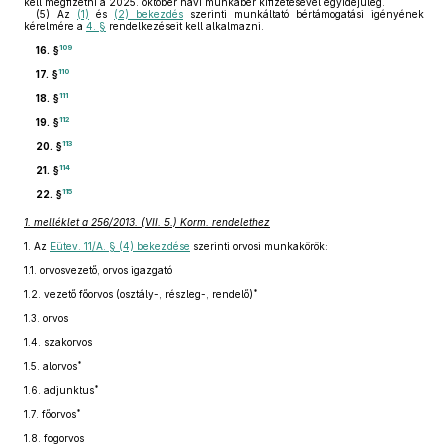
kell megfizetni a 2025. október havi munkabér kifizetésével egyidejűleg.
(5)
Az
(1)
és
(2) bekezdés
szerinti munkáltató bértámogatási igényének
kérelmére a
4. §
rendelkezéseit kell alkalmazni.
109
16. §
110
17. §
111
18. §
112
19. §
113
20. §
114
21. §
115
22. §
1. melléklet a 256/2013. (VII. 5.) Korm. rendelethez
1.
Az
Eütev. 11/A. § (4) bekezdése
szerinti orvosi munkakörök:
1.1.
orvosvezető, orvos igazgató
*
1.2.
vezető főorvos (osztály-, részleg-, rendelő)
1.3.
orvos
1.4.
szakorvos
*
1.5.
alorvos
*
1.6.
adjunktus
*
1.7.
főorvos
1.8.
fogorvos