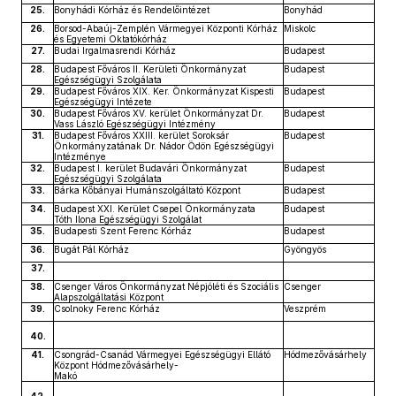
25.
Bonyhádi Kórház és Rendelőintézet
Bonyhád
26.
Borsod-Abaúj-Zemplén Vármegyei Központi Kórház
Miskolc
és Egyetemi Oktatókórház
27.
Budai Irgalmasrendi Kórház
Budapest
28.
Budapest Főváros II. Kerületi Önkormányzat
Budapest
Egészségügyi Szolgálata
29.
Budapest Főváros XIX. Ker. Önkormányzat Kispesti
Budapest
Egészségügyi Intézete
30.
Budapest Főváros XV. kerület Önkormányzat Dr.
Budapest
Vass László Egészségügyi Intézmény
31.
Budapest Főváros XXIII. kerület Soroksár
Budapest
Önkormányzatának Dr. Nádor Ödön Egészségügyi
Intézménye
32.
Budapest I. kerület Budavári Önkormányzat
Budapest
Egészségügyi Szolgálata
33.
Bárka Kőbányai Humánszolgáltató Központ
Budapest
34.
Budapest XXI. Kerület Csepel Önkormányzata
Budapest
Tóth Ilona Egészségügyi Szolgálat
35.
Budapesti Szent Ferenc Kórház
Budapest
36.
Bugát Pál Kórház
Gyöngyös
37.
38.
Csenger Város Önkormányzat Népjóléti és Szociális
Csenger
Alapszolgáltatási Központ
39.
Csolnoky Ferenc Kórház
Veszprém
40.
41.
Csongrád-Csanád Vármegyei Egészségügyi Ellátó
Hódmezővásárhely
Központ Hódmezővásárhely-
Makó