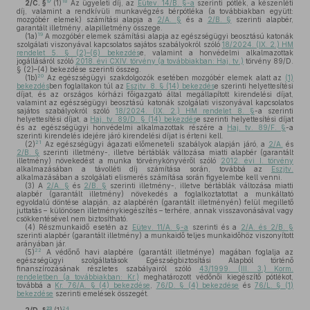
17
18
2/C. §
(1)
Az ügyeleti díj, az
Eütev. 14/B. §-a
szerinti pótlék, a készenléti
díj, valamint a rendkívüli munkavégzés bérpótléka (a továbbiakban együtt:
mozgóbér elemek) számítási alapja a
2/A. §
és a
2/B. §
szerinti alapbér,
garantált illetmény, alapilletmény összege.
19
(1a)
A mozgóbér elemek számítási alapja az egészségügyi beosztású katonák
szolgálati viszonyával kapcsolatos sajátos szabályokról szóló
18/2024. (IX. 2.) HM
rendelet 5. § (2)–(6) bekezdés
e, valamint a honvédelmi alkalmazottak
jogállásáról szóló
2018. évi CXIV. törvény (a továbbiakban: Haj. tv.)
törvény 89/D.
§ (2)–(4) bekezdése szerinti összeg.
20
(1b)
Az egészségügyi szakdolgozók esetében mozgóbér elemek alatt az
(1)
bekezdés
ben foglaltakon túl az
Eszjtv. 8. § (14) bekezdés
e szerinti helyettesítési
díjat, és az országos kórházi főigazgató által megállapított kirendelési díjat,
valamint az egészségügyi beosztású katonák szolgálati viszonyával kapcsolatos
sajátos szabályokról szóló
18/2024. (IX. 2.) HM rendelet 8. §
-a szerinti
helyettesítési díjat, a
Haj. tv. 89/D. § (14) bekezdés
e szerinti helyettesítési díjat
és az egészségügyi honvédelmi alkalmazottak részére a
Haj. tv. 89/F. §
-a
szerinti kirendelés idejére járó kirendelési díjat is érteni kell.
21
(2)
Az egészségügyi ágazati előmeneteli szabályok alapján járó, a
2/A.
és
2/B. §
szerinti illetmény-, illetve bértáblák változása miatti alapbér (garantált
illetmény) növekedést a munka törvénykönyvéről szóló
2012. évi I. törvény
alkalmazásában a távolléti díj számítása során, továbbá az
Eszjtv.
alkalmazásában a szolgálati elismerés számítása során figyelembe kell venni.
(3)
A
2/A. §
és
2/B. §
szerinti illetmény-, illetve bértáblák változása miatti
alapbér (garantált illetmény) növekedés a foglalkoztatottat a munkáltató
egyoldalú döntése alapján, az alapbérén (garantált illetményén) felül megillető
juttatás – különösen illetménykiegészítés – terhére, annak visszavonásával vagy
csökkentésével nem biztosítható.
(4)
Részmunkaidő esetén az
Eütev. 11/A. §-a
szerinti és a
2/A. és 2/B. §
szerinti alapbér (garantált illetmény) a munkaidő teljes munkaidőhöz viszonyított
arányában jár.
22
(5)
A védőnő havi alapbére (garantált illetménye) magában foglalja az
egészségügyi szolgáltatások Egészségbiztosítási Alapból történő
finanszírozásának részletes szabályairól szóló
43/1999. (III. 3.) Korm.
rendeletben (a továbbiakban: Kr.)
meghatározott védőnői kiegészítő pótlékot,
továbbá a
Kr. 76/A. § (4) bekezdése
,
76/D. § (4) bekezdése
és
76/L. § (1)
bekezdése
szerinti emelések összegét.
23
24