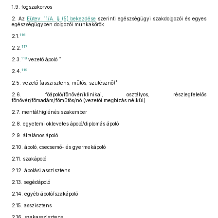
1.9.
fogszakorvos
2.
Az
Eütev. 11/A. § (5) bekezdése
szerinti egészségügyi szakdolgozói és egyes
egészségügyben dolgozói munkakörök:
116
2.1.
117
2.2.
118
*
2.3.
vezető ápoló
119
2.4.
*
2.5.
vezető (asszisztens, műtős, szülésznő)
2.6.
főápoló/főnővér/klinikai, osztályos, részlegfelelős
főnővér/főmadám/főműtős/nő (vezetői megbízás nélkül)
2.7.
mentálhigiénés szakember
2.8.
egyetemi okleveles ápoló/diplomás ápoló
2.9.
általános ápoló
2.10.
ápoló, csecsemő- és gyermekápoló
2.11.
szakápoló
2.12.
ápolási asszisztens
2.13.
segédápoló
2.14.
egyéb ápoló/szakápoló
2.15.
asszisztens
2.16.
szakasszisztens