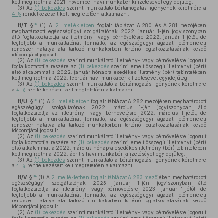
kell megfizetni a 2021. november havi munkabér kifizetésével egyidejűleg.
(3)
Az
(1) bekezdés
szerinti munkáltató bértámogatási igényének kérelmére a
4. §
rendelkezéseit kell megfelelően alkalmazni.
92
11/T. §
(1)
A
2. mellékletben
foglalt táblázat A:280 és A:281 mezőjében
meghatározott egészségügyi szolgáltatónak 2022. január 1-jén jogviszonyban
álló foglalkoztatottja az illetmény- vagy bérnövelésre 2022. január 1-jétől, de
legfeljebb a munkáltatónál fennálló, az egészségügyi ágazati előmeneteli
rendszer hatálya alá tartozó munkakörben történő foglalkoztatásának kezdő
időpontjától jogosult.
(2)
Az
(1) bekezdés
szerinti munkáltató illetmény- vagy bérnövelésre jogosult
foglalkoztatottja részére az
(1) bekezdés
szerinti emelt összegű illetményt (bért)
első alkalommal a 2022. január hónapra esedékes illetmény (bér) tekintetében
kell megfizetni a 2022. február havi munkabér kifizetésével egyidejűleg.
(3)
Az
(1) bekezdés
szerinti munkáltató a bértámogatási igényének kérelmére
a
4. §
rendelkezéseit kell megfelelően alkalmazni.
93
11/U. §
(1)
A
2. mellékletben
foglalt táblázat A:282 mezőjében meghatározott
egészségügyi szolgáltatónak 2022. március 1-jén jogviszonyban álló
foglalkoztatottja az illetmény- vagy bérnövelésre 2022. március 1-jétől, de
legfeljebb a munkáltatónál fennálló, az egészségügyi ágazati előmeneteli
rendszer hatálya alá tartozó munkakörben történő foglalkoztatásának kezdő
időpontjától jogosult.
(2)
Az
(1) bekezdés
szerinti munkáltató illetmény- vagy bérnövelésre jogosult
foglalkoztatottja részére az
(1) bekezdés
szerinti emelt összegű illetményt (bért)
első alkalommal a 2022. március hónapra esedékes illetmény (bér) tekintetében
kell megfizetni a 2022. április havi munkabér kifizetésével egyidejűleg.
(3)
Az
(1) bekezdés
szerinti munkáltató a bértámogatási igényének kérelmére
a
4. §
rendelkezéseit kell megfelelően alkalmazni.
94
11/V. §
(1)
A
2. mellékletben foglalt táblázat A:283 mező
jében meghatározott
egészségügyi szolgáltatónak 2023. január 1-jén jogviszonyban álló
foglalkoztatottja az illetmény- vagy bérnövelésre 2023. január 1-jétől, de
legfeljebb a munkáltatónál fennálló, az egészségügyi ágazati előmeneteli
rendszer hatálya alá tartozó munkakörben történő foglalkoztatásának kezdő
időpontjától jogosult.
(2)
Az
(1) bekezdés
szerinti munkáltató illetmény- vagy bérnövelésre jogosult