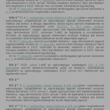
foglalkoztatottja részére az
(1) bekezdés
szerinti emelt összegű illetményt (bért)
első alkalommal a 2023. január hónapra esedékes illetmény (bér) tekintetében
kell megfizetni a 2023. február havi munkabér kifizetésével egyidejűleg.
(3)
Az
(1) bekezdés
szerinti munkáltató bértámogatási igényének kérelmére a
4. §
rendelkezéseit kell megfelelően alkalmazni.
95
11/W. §
(1)
A
2. mellékletben foglalt táblázat A:284 mező
jében meghatározott
egészségügyi szolgáltatónak az egészségügyi ágazati előmeneteli rendszer
hatálya alá tartozó, a belügyi ágazathoz tartozó egyes szervek feladatainak és
megnevezésének változásáról szóló
19/2023. (I. 30.) Korm. rendelet
96
hatálybalépésének
napján jogviszonyban álló foglalkoztatottja az illetmény-
vagy bérnövelésre 2022. november 1-jétől, de legfeljebb a munkáltatónál
fennálló, az egészségügyi ágazati előmeneteli rendszer hatálya alá tartozó
munkakörben történő foglalkoztatásának kezdő időpontjától jogosult.
(2)
Az
(1) bekezdés
szerinti munkáltató illetmény- vagy bérnövelésre jogosult
foglalkoztatottja részére az
(1) bekezdés
szerinti emelt összegű illetményt (bért)
első alkalommal a 2022. november és december, valamint a 2023. január
hónapra esedékes illetmény (bér) tekintetében kell megfizetni a 2023. február
havi munkabér kifizetésével egyidejűleg.
(3)
Az
(1) bekezdés
szerinti munkáltató a bértámogatási igényének kérelmére
a
4. §
rendelkezéseit kell megfelelően alkalmazni.
97
11/X. §
2023. július 1-jétől az egészségügyi szakdolgozó
2/D. § (10)
bekezdés
e szerinti illetménynövekedése során az illetmény számításának
alapjaként az egészségügyi szakdolgozó 2023. június 30-i illetményét kell
figyelembe venni.
98
11/X. §
99
11/Y. §
A
2. mellékletben foglalt táblázat A:285 mező
jében meghatározott
egészségügyi szolgáltatónak az egészségügyi ágazati előmeneteli rendszer
hatálya alá tartozó, 2023. június 1. napján jogviszonyban álló foglalkoztatottja az
illetmény- vagy bérnövelésre 2023. január 1-jétől, de legfeljebb a munkáltatónál
fennálló, az egészségügyi ágazati előmeneteli rendszer hatálya alá tartozó
munkakörben történő foglalkoztatásának kezdő időpontjától jogosult.
100
11/Z. §
(1)
A
2. mellékletben foglalt táblázat A:286 mező
jében meghatározott
egészségügyi szolgáltatónak az egészségügyi ágazati előmeneteli rendszer