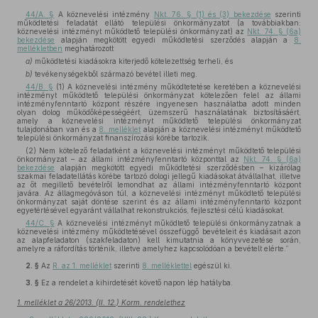
44/A. §
A köznevelési intézmény
Nkt. 76. § (1) és (3) bekezdése
szerinti
működtetési feladatát ellátó települési önkormányzatot (a továbbiakban:
köznevelési intézményt működtető települési önkormányzat) az
Nkt. 74. § (6a)
bekezdése
alapján megkötött egyedi működtetési szerződés alapján a
8.
mellékletben
meghatározott
a)
működtetési kiadásokra kiterjedő kötelezettség terheli, és
b)
tevékenységekből származó bevétel illeti meg.
44/B. §
(1) A köznevelési intézmény működtetetése keretében a köznevelési
intézményt működtető települési önkormányzat kötelezően felel az állami
intézményfenntartó központ részére ingyenesen használatba adott minden
olyan dolog működőképességéért, üzemszerű használatának biztosításáért,
amely a köznevelési intézményt működtető települési önkormányzat
tulajdonában van és a
8. melléklet
alapján a köznevelési intézményt működtető
települési önkormányzat finanszírozási körébe tartozik.
(2) Nem kötelező feladatként a köznevelési intézményt működtető települési
önkormányzat – az állami intézményfenntartó központtal az
Nkt. 74. § (6a)
bekezdése
alapján megkötött egyedi működtetési szerződésben – kizárólag
szakmai feladatellátás körébe tartozó dologi jellegű kiadásokat átvállalhat, illetve
az őt megillető bevételről lemondhat az állami intézményfenntartó központ
javára. Az állagmegóváson túl, a köznevelési intézményt működtető települési
önkormányzat saját döntése szerint és az állami intézményfenntartó központ
egyetértésével egyaránt vállalhat rekonstrukciós, fejlesztési célú kiadásokat.
44/C. §
A köznevelési intézményt működtető települési önkormányzatnak a
köznevelési intézmény működtetésével összefüggő bevételeit és kiadásait azon
az alapfeladaton (szakfeladaton) kell kimutatnia a könyvvezetése során,
amelyre a ráfordítás történik, illetve amelyhez kapcsolódóan a bevételt elérte.”
2. §
Az
R. az 1. melléklet
szerinti
8. melléklettel
egészül ki.
3. §
Ez a rendelet a kihirdetését követő napon lép hatályba.
1. melléklet a 26/2013. (II. 12.) Korm. rendelethez