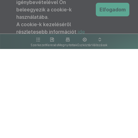
igénybevételével Ön
beleegyezik a cookie-k
Elfogadom
használatába.
A cookie-k kezeléséről
részletesebb információt
ide
kattintva olvashat.
Szerkezet
Keresés
Megnyitottak
Eszköztár
Változások
Kapcsolat