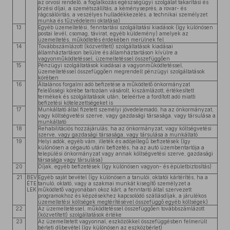
az orvosi rendelő, a foglalkozás egészségügyi szolgálat takarítási és
őrzési díjai, a szemétszállítás, a kéményseprés, a rovar- és
rágcsálóirtás, a veszélyes hulladékkezelés, a technikai személyzet
munka és tűzvédelemi oktatása)
13
Egyéb üzemeltetési, fenntartási szolgáltatási kiadások (így különösen
postai levél, csomag, távirat, egyéb küldemény) amelyek az
üzemeltetés, működtetés érdekében merülnek fel
14
Továbbszámlázott (közvetített) szolgáltatások kiadásai
államháztartáson belülre és államháztartáson kívülre a
vagyonműködtetéssel, üzemeltetéssel összefüggően
15
Pénzügyi szolgáltatások kiadásai a vagyonműködtetéssel,
üzemeltetéssel összefüggően megrendelt pénzügyi szolgáltatások
körében
16
Általános forgalmi adó befizetése a működtető önkormányzat
felelősségi körébe tartozóan vásárolt, kiszámlázott, értékesített
termékek és szolgáltatások után, beleértve a fordított adó miatti
befizetési kötelezettségeket is
17
Munkáltató által fizetett személyi jövedelemadó, ha az önkormányzat,
vagy költségvetési szerve, vagy gazdasági társasága, vagy társulása a
munkáltató
18
Rehabilitációs hozzájárulás, ha az önkormányzat, vagy költségvetési
szerve, vagy gazdasági társasága, vagy társulása a munkáltató
19
Helyi adók, egyéb vám, illeték és adójellegű befizetések (így
különösen a cégautó utáni befizetés, ha az autó üzembentartója a
települési önkormányzat vagy annak költségvetési szerve, gazdasági
társasága vagy társulása)
20
Díjak, egyéb befizetések (így különösen vagyon- és épületbiztosítás)
21
BEV
Egyéb saját bevétel (így különösen a tanulói, oktatói kártérítés, ha a
ÉTE
tanuló, oktató, vagy a szakmai munkát kisegítő személyzet a
LEK
működtető vagyonában okoz kárt, a fenntartó által szervezett
programokhoz és képzésekhez kapcsolódó szállásdíjak, a járulékos
üzemeltetési költségek megtérítésével összefüggő egyéb költségek)
22
Az üzemeltetéssel, működtetéssel összefüggően továbbszámlázott
(közvetített) szolgáltatások értéke
23
Az üzemeltetett vagyonnal, eszközökkel összefüggésben felmerült
bérleti díjbevétel (így különösen az eszközbérlet)