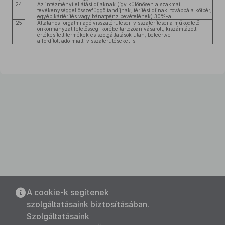
24
Az intézményi ellátási díjaknak (így különösen a szakmai
tevékenységgel összefüggő tandíjnak, térítési díjnak, továbbá a kötbér,
egyéb kártérítés vagy bánatpénz bevételének) 30%-a
25
Általános forgalmi adó visszatérülései, visszatérítései a működtető
önkormányzat felelősségi körébe tartozóan vásárolt, kiszámlázott,
értékesített termékek és szolgáltatások után, beleértve
a fordított adó miatti visszatérüléseket is
”
A cookie-k segítenek
szolgáltatásaink biztosításában.
Szolgáltatásaink