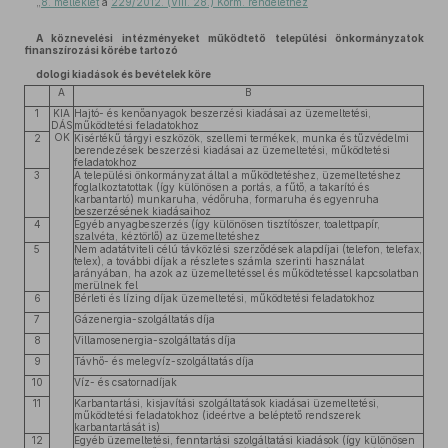
„
8. melléklet
a
229/2012. (VIII. 28.) Korm. rendelethez
A köznevelési intézményeket működtető települési önkormányzatok
finanszírozási körébe tartozó
dologi kiadások és bevételek köre
A
B
1
KIA
Hajtó- és kenőanyagok beszerzési kiadásai az üzemeltetési,
DÁS
működtetési feladatokhoz
OK
2
Kisértékű tárgyi eszközök, szellemi termékek, munka és tűzvédelmi
berendezések beszerzési kiadásai az üzemeltetési, működtetési
feladatokhoz
3
A települési önkormányzat által a működtetéshez, üzemeltetéshez
foglalkoztatottak (így különösen a portás, a fűtő, a takarító és
karbantartó) munkaruha, védőruha, formaruha és egyenruha
beszerzésének kiadásaihoz
4
Egyéb anyagbeszerzés (így különösen tisztítószer, toalettpapír,
szalvéta, kéztörlő) az üzemeltetéshez
5
Nem adatátviteli célú távközlési szerződések alapdíjai (telefon, telefax,
telex), a további díjak a részletes számla szerinti használat
arányában, ha azok az üzemeltetéssel és működtetéssel kapcsolatban
merülnek fel
6
Bérleti és lízing díjak üzemeltetési, működtetési feladatokhoz
7
Gázenergia-szolgáltatás díja
8
Villamosenergia-szolgáltatás díja
9
Távhő- és melegvíz-szolgáltatás díja
10
Víz- és csatornadíjak
11
Karbantartási, kisjavítási szolgáltatások kiadásai üzemeltetési,
működtetési feladatokhoz (ideértve a beléptető rendszerek
karbantartását is)
12
Egyéb üzemeltetési, fenntartási szolgáltatási kiadások (így különösen