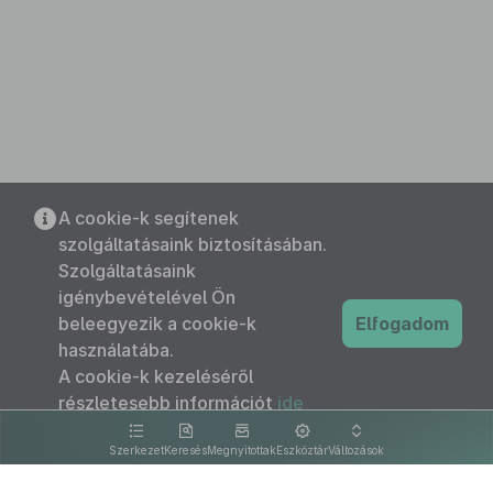
A cookie-k segítenek
szolgáltatásaink biztosításában.
Szolgáltatásaink
igénybevételével Ön
beleegyezik a cookie-k
Elfogadom
használatába.
A cookie-k kezeléséről
részletesebb információt
ide
kattintva olvashat.
Szerkezet
Keresés
Megnyitottak
Eszköztár
Változások