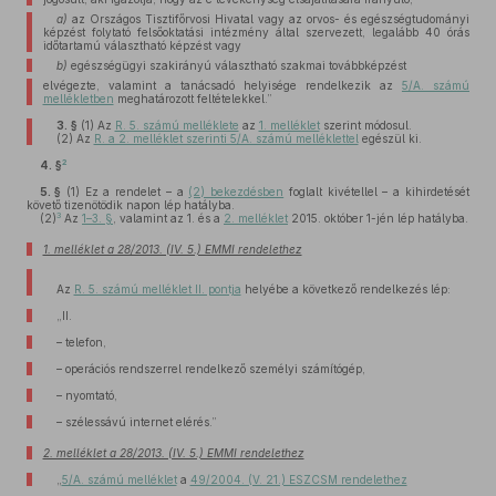
a)
az Országos Tisztifőrvosi Hivatal vagy az orvos- és egészségtudományi
képzést folytató felsőoktatási intézmény által szervezett, legalább 40 órás
időtartamú választható képzést vagy
b)
egészségügyi szakirányú választható szakmai továbbképzést
elvégezte, valamint a tanácsadó helyisége rendelkezik az
5/A. számú
mellékletben
meghatározott feltételekkel.”
3. §
(1)
Az
R. 5. számú melléklete
az
1. melléklet
szerint módosul.
(2)
Az
R. a 2. melléklet szerinti 5/A. számú melléklettel
egészül ki.
2
4. §
5. §
(1)
Ez a rendelet – a
(2) bekezdésben
foglalt kivétellel – a kihirdetését
követő tizenötödik napon lép hatályba.
3
(2)
Az
1–3. §
, valamint az 1. és a
2. melléklet
2015. október 1-jén lép hatályba.
1. melléklet a 28/2013. (IV. 5.) EMMI rendelethez
Az
R. 5. számú melléklet II. pontja
helyébe a következő rendelkezés lép:
„II.
– telefon,
– operációs rendszerrel rendelkező személyi számítógép,
– nyomtató,
– szélessávú internet elérés.”
2. melléklet a 28/2013. (IV. 5.) EMMI rendelethez
„
5/A. számú melléklet
a
49/2004. (V. 21.) ESZCSM rendelethez