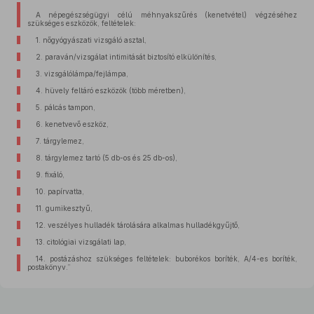
A népegészségügyi célú méhnyakszűrés (kenetvétel) végzéséhez
szükséges eszközök, feltételek:
1. nőgyógyászati vizsgáló asztal,
2. paraván/vizsgálat intimitását biztosító elkülönítés,
3. vizsgálólámpa/fejlámpa,
4. hüvely feltáró eszközök (több méretben),
5. pálcás tampon,
6. kenetvevő eszköz,
7. tárgylemez,
8. tárgylemez tartó (5 db-os és 25 db-os),
9. fixáló,
10. papírvatta,
11. gumikesztyű,
12. veszélyes hulladék tárolására alkalmas hulladékgyűjtő,
13. citológiai vizsgálati lap,
14. postázáshoz szükséges feltételek: buborékos boríték, A/4-es boríték,
postakönyv.”