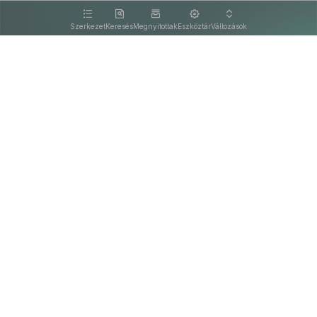
kattintva olvashat.
Szerkezet
Keresés
Megnyitottak
Eszköztár
Változások
Kapcsolat
Felhasználási feltételek
PDF
Akadálymentesítési nyilatkozat
Adatkezelési tájékoztató