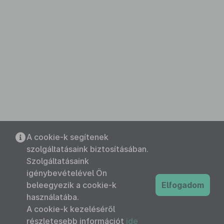
A cookie-k segítenek
szolgáltatásaink biztosításában.
Szolgáltatásaink
igénybevételével Ön
beleegyezik a cookie-k
Elfogadom
használatába.
A cookie-k kezeléséről
részletesebb információt
ide