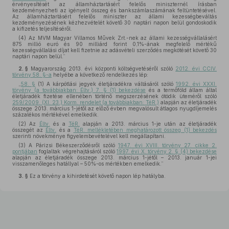
érvényesítését az államháztartásért felelős miniszternél írásban
kezdeményezheti az igényelt összeg és bankszámlaszámának feltüntetésével.
Az államháztartásért felelős miniszter az állami kezességbeváltás
kezdeményezésének kézhezvételét követő 30 naptári napon belül gondoskodik
a kifizetés teljesítéséről.
(4) Az MVM Magyar Villamos Művek Zrt.-nek az állami kezességvállalásért
875 millió euró és 90 milliárd forint 0,1%-ának megfelelő mértékű
kezességvállalási díjat kell fizetnie az adásvételi szerződés megkötését követő 30
naptári napon belül.”
2. §
Magyarország 2013. évi központi költségvetéséről szóló
2012. évi CCIV.
törvény 58. §-a
helyébe a következő rendelkezés lép:
„
58. §
(1) A kárpótlási jegyek életjáradékra váltásáról szóló
1992. évi XXXI.
törvény (a továbbiakban: Éltv.) 7. § (1) bekezdése
és a termőföld állam által
életjáradék fizetése ellenében történő megszerzésének ötödik üteméről szóló
259/2009. (XI. 23.) Korm. rendelet (a továbbiakban: TéR.)
alapján az életjáradék
összege 2013. március 1-jétől az előző évben megvalósult átlagos nyugdíjemelés
százalékos mértékével emelkedik.
(2) Az
Éltv.
és a
TéR.
alapján a 2013. március 1-je után az életjáradék
összegét az
Éltv.
és a
TéR. mellékletében meghatározott összeg (1) bekezdés
szerinti növekménye figyelembevételével kell megállapítani.
(3) A Párizsi Békeszerződésről szóló
1947. évi XVIII. törvény 27. cikke 2.
pontjában
foglaltak végrehajtásáról szóló
1997. évi X. törvény 2. § (4) bekezdése
alapján az életjáradék összege 2013. március 1-jétől – 2013. január 1-jei
visszamenőleges hatállyal – 50%-os mértékben emelkedik.”
3. §
Ez a törvény a kihirdetését követő napon lép hatályba.