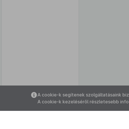
Az oldalmenübe visszatéréshez
A cookie-k segítenek szolgáltatásaink bi
használhatja az
ALT + S
billentyűket.
A cookie-k kezeléséről részletesebb inf