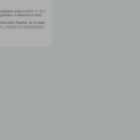
ításáról szóló 3/2013. (I. 10.)
gyekben is alkalmazni kell.”
lesztési Alapból, az Európai
rm. rendelet [a továbbiakban: