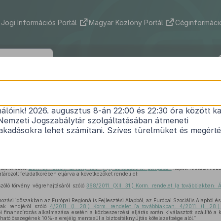
Jogi Információs Portál
Magyar Közlöny Portál
Céginformáció
3/2013. (I. 10.) Korm. rendelet
nálóink! 2026. augusztus 8-án 22:00 és 22:30 óra között ka
ásról szóló törvény végrehajtásáról szóló
368/2011.
Nemzeti Jogszabálytár szolgáltatásában átmeneti
1
rendelet
módosításáról
kadásokra lehet számítani. Szíves türelmüket és megért
Hatályos: 2013. 01. 11. – 2013. 01. 11.
ásról szóló
2011. évi CXCV. törvény 109. § (1) bekezdés 15. pontjában
kapott felhatalmaz
ározott feladatkörében eljárva a következőket rendeli el:
zóló törvény végrehajtásáról szóló
368/2011. (XII. 31.) Korm. rendelet (a továbbiakban: Á
zási időszakban az Európai Regionális Fejlesztési Alapból, az Európai Szociális Alapból é
nak rendjéről szóló
4/2011. (I. 28.) Korm. rendelet [a továbbiakban: 4/2011. (I. 28.)
tói finanszírozás alkalmazása esetén a közbeszerzési eljárás során kiválasztott szállító a
ható összegének 10%-a erejéig mentesül a biztosítéknyújtás kötelezettsége alól.”