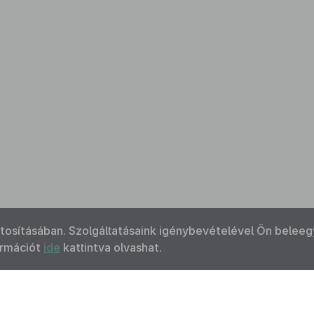
ztosításában. Szolgáltatásaink igénybevételével Ön beleeg
ormációt
ide
kattintva olvashat.