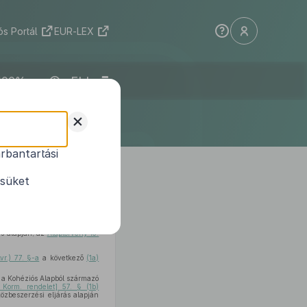
s Portál
EUR-LEX
ELI
+
rbantartási
 (XII. 31.) Korm.
ésüket
ás alapján, az
Alaptörvény 15.
vr.) 77. §-a
a következő
(1a)
s a Kohéziós Alapból származó
 Korm. rendelet] 57. § (1b)
 közbeszerzési eljárás alapján