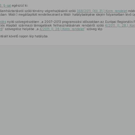
6. §-sal
egészül ki:
lamháztartásról szóló törvény végrehajtásáról szóló
368/2011. (XII. 31.) Korm. rendelet
módos
kban: Módr.) megállapított rendelkezéseit a Módr. hatálybalépése idején folyamatban lévő ü
zdés
nyitó szövegrészében „a 2007–2013 programozási időszakban az Európai Regionális Fej
ziós Alapból származó támogatások felhasználásának rendjéről szóló
4/2011. (I. 28.) Ko
t
]” szövegrész helyébe „a
4/2011. (I. 28.) Korm. rendelet
” szöveg lép.
etését követő napon lép hatályba.