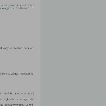
ekezdés
szerinti adattartalmú
honlapján is közzéteszi.
észt vagy képzésben nem vett
shoz szükséges feltételekkel
het későbbi, mint a
9. § (1)
en legkésőbb a vizsga első
agy kártyaformátumú vezetői