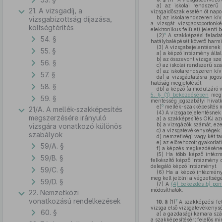
a)
az iskolai rendszerű s
21. A vizsgadíj, a
vizsgaidőszak esetén öt napo
b)
az iskolarendszeren kív
vizsgabizottság díjazása,
a vizsgát vizsgacsoportonké
költségtérítés
elektronikus felület) jelenti b
5
(2)
A szakképzési feladat
54. §
hatálybalépését követő harmi
(3)
A vizsgabejelentésnek t
55. §
a)
a képző intézmény által d
b)
az összevont vizsga szer
56. §
c)
az iskolai rendszerű sza
d)
az iskolarendszeren kív
57. §
da)
a vizsgáztatásra jogo
hatóság megjelölését,
58. §
db)
a képző (a modulzáró 
5. § (1) bekezdésében
megha
59. §
mentesség jogszabályi hivatk
6
e)
mellék-szakképesítés m
21/A. A mellék-szakképesítés
(4)
A vizsgabejelentésnek 
megszerzésére irányuló
a)
a szakképesítés OKJ az
b)
a vizsgázók számát, ezen
vizsgára vonatkozó különös
c)
a vizsgatevékenységek jel
szabályok
d)
nemzetiségi vagy két tan
e)
az előrehozott gyakorlat
59/A. §
f)
a képzés megkezdésének i
(5)
Ha több képző intézmén
59/B. §
felkészítő képző intézmény d
delegáló képző intézményt.
59/C. §
(6)
Ha a képző intézmény 
meg kell jelölni a végzettség
59/D. §
(7)
A
(4) bekezdés
b)
pont
módosíthatók.
22. Nemzetközi
vonatkozású rendelkezések
7
10. §
(1)
A szakképzési fel
vizsga első vizsgatevékenysé
60. §
a)
a gazdasági kamara szám
a szakképesítésért felelős m