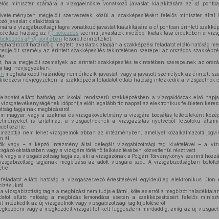
elős miniszter számára a vizsgaelnökre vonatkozó javaslat kialakítására az
a)
pontban
etelményben megjelölt szervezetek közül a szakképesítésért felelős miniszter által k
zó javaslat kialakítására,
ra a vizsgabizottsági tagra vonatkozó javaslat kialakítására a
c)
pontban érintett szakkép
ot ellátó hatóság az
(1) bekezdés
szerinti javaslatok mielőbbi kialakítása érdekében a viz
) bekezdés
a)–d)
pontjában
felsorolt érintetteket.
ghatározott határidőig megtett javaslatok alapján a szakképzési feladatot ellátó hatóság m
egjelölt személy az érintett szakképesítés tekintetében szerepel az országos szakképz
és
it, ha a megjelölt személyek az érintett szakképesítés tekintetében szerepelnek az ors
gi tagi névjegyzéken.
en
meghatározott határidőig nem érkezik javaslat, vagy a javasolt személyek az érintett s
képzési névjegyzéken, a szakképzési feladatot ellátó hatóság intézkedik a vizsgaelnök é
ladatot ellátó hatóság az iskolai rendszerű szakképzésben a vizsgaidőszak első napja
vizsgatevékenységének időpontja előtt legalább tíz nappal az elektronikus felületen kereszt
ottság tagjainak megbízásáról.
 magyar, vagy a szakmai és vizsgakövetelmény a vizsgára bocsátás feltételeként középf
elményeket is tartalmaz, a vizsgaelnöknek a vizsgáztatás nyelvéből felsőfokú állam
ndelkeznie.
lmazottja nem lehet vizsgaelnök abban az intézményben, amellyel közalkalmazotti jog
 áll.
 vagy – a képző intézmény által delegált vizsgabizottsági tag kivételével – a vizs
sgázó oktatásában vagy a vizsgára történő felkészítésében közvetlenül részt vett.
 vagy a vizsgabizottság tagja az, aki a vizsgázónak a Polgári Törvénykönyv szerinti hozzát
sgabizottság tagjának megbízása az adott vizsgára szól. A vizsgabizottságban betöltöt
tre.
eladatot ellátó hatóság a vizsgaszervező értesítésével egyidejűleg elektronikus úton é
bízásukról.
 vizsgabizottság tagja a megbízást nem tudja ellátni, köteles erről a megbízót haladéktalanu
tot ellátó hatóság a megbízás lemondása esetén a szakképesítésért felelős miniszte
 intézkedik az új vizsgaelnök vagy vizsgabizottsági tag kijelöléséről.
gkezdeni vagy a megkezdett vizsgát fel kell függeszteni mindaddig, amíg az új vizsgaeln