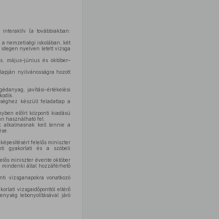
interaktív (a továbbiakban:
 a nemzetiségi iskolában, két
idegen nyelven letett vizsga
, május–június és október–
lapján nyilvánosságra hozott
édanyag, javítási-értékelési
kodik.
séghez készült feladatlap a
yben előírt központi kiadású
án használható fel.
ak alkalmasnak kell lennie a
ése.
képesítésért felelős miniszter
i gyakorlati és a szóbeli
elős miniszter évente október
n mindenki által hozzáférhető
onti vizsganapokra vonatkozó
rlati vizsgaidőponttól eltérő
enység lebonyolításával járó