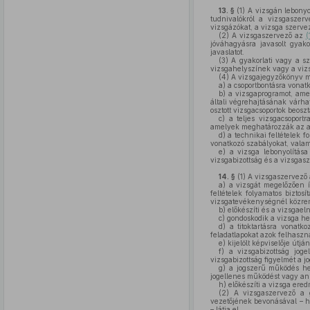
13. §
(1)
A vizsgán lebonyol
tudnivalókról a vizsgaszerv
vizsgázókat, a vizsga szerv
(2)
A vizsgaszervező az
(
jóváhagyásra javasolt gyako
javaslatot.
(3)
A gyakorlati vagy a sz
vizsgahelyszínek vagy a vizs
(4)
A vizsgajegyzőkönyv mel
a)
a csoportbontásra vonatk
b)
a vizsgaprogramot, amel
általi végrehajtásának várha
osztott vizsgacsoportok beoszt
c)
a teljes vizsgacsoportr
amelyek meghatározzák az adot
d)
a technikai feltételek f
vonatkozó szabályokat, valam
e)
a vizsga lebonyolítása
vizsgabizottság és a vizsgas
14. §
(1)
A vizsgaszervező a
a)
a vizsgát megelőzően ír
feltételek folyamatos biztosí
vizsgatevékenységnél közrem
b)
előkészíti és a vizsgaeln
c)
gondoskodik a vizsga hely
d)
a titoktartásra vonatko
feladatlapokat azok felhaszn
e)
kijelölt képviselője útj
f)
a vizsgabizottság joge
vizsgabizottság figyelmét a j
g)
a jogszerű működés hely
jogellenes működést vagy ann
h)
előkészíti a vizsga ered
(2)
A vizsgaszervező a gya
vezetőjének bevonásával – ha
– látja el.