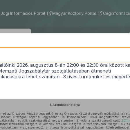
Jogi Információs Portál
Magyar Közlöny Portál
Céginformáció
315/2013. (VIII. 28.) Korm. rendelet
nálóink! 2026. augusztus 8-án 22:00 és 22:30 óra között ka
1
a komplex szakmai vizsgáztatás szabályairól
Nemzeti Jogszabálytár szolgáltatásában átmeneti
Hatályos: 2019. 01. 01. – 2020. 02. 14.
kadásokra lehet számítani. Szíves türelmüket és megért
ről szóló
2011. évi CLXXXVII. törvény 88. § (3) bekezdés
a), c)
és
d)
pontjában
kapot
ezdésében
meghatározott feladatkörében eljárva, a következőket rendeli el:
1.
A rendelet hatálya
erjed az Országos Képzési Jegyzékről és az Országos Képzési Jegyzék módosításának elj
kiadott Országos Képzési Jegyzékben (a továbbiakban: OKJ) meghatározott szakkép
ovábbiakban együtt: szakképesítés) megszerzésére irányuló, a szakképzésről szóló
2011.
ozott modulzáró vizsgára, a komplex szakmai vizsgára (a továbbiakban: vizsga), a vizs
ábbiakban: vizsgaszervező), a vizsga lebonyolításával kapcsolatban kötelezettséggel