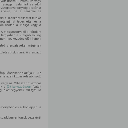
ett írásbeli, interaktív vagy
kenységgel, valamint az adott
ti vizsgatevékenység esetén a
t kivéve, ha a szakmai és
ki a szakképesítésért felelős
telményt teljesítette, és a
entés esetén a vizsga vagy a
. A vizsgaszervező a kérelem
s tárgyában a vizsgabizottság
gének megkezdése előtt három
 első vizsgatevékenységének
teles biztosítani. A vizsgázó
épülésenként alakítja ki. Az
a nemzeti köznevelésről szóló
 vagy az OKJ szerint azonos
nek a
(3) bekezdésben
foglalt
ág előtt tegyenek vizsgát (a
zleményben és a honlapján is
vizsgadokumentumok vezetését