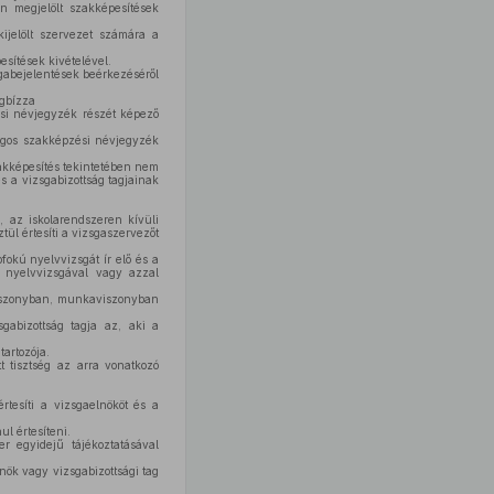
 megjelölt szakképesítések
ijelölt szervezet számára a
esítések kivételével.
sgabejelentések beérkezéséről
egbízza
ési névjegyzék részét képező
zágos szakképzési névjegyzék
zakképesítés tekintetében nem
s a vizsgabizottság tagjainak
, az iskolarendszeren kívüli
ül értesíti a vizsgaszervezőt
okú nyelvvizsgát ír elő és a
i nyelvvizsgával vagy azzal
viszonyban, munkaviszonyban
gabizottság tagja az, aki a
artozója.
t tisztség az arra vonatkozó
rtesíti a vizsgaelnököt és a
l értesíteni.
r egyidejű tájékoztatásával
ök vagy vizsgabizottsági tag