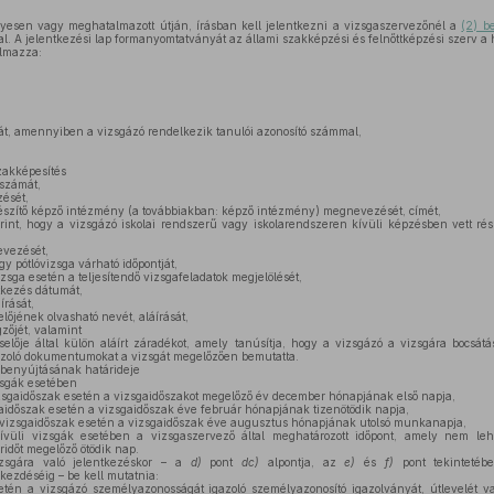
esen vagy meghatalmazott útján, írásban kell jelentkezni a vizsgaszervezőnél a
(2) b
al. A jelentkezési lap formanyomtatványát az állami szakképzési és felnőttképzési szerv a 
almazza:
át, amennyiben a vizsgázó rendelkezik tanulói azonosító számmal,
zakképesítés
 számát,
ését,
észítő képző intézmény (a továbbiakban: képző intézmény) megnevezését, címét,
int, hogy a vizsgázó iskolai rendszerű vagy iskolarendszeren kívüli képzésben vett r
vezését,
gy pótlóvizsga várható időpontját,
izsga esetén a teljesítendő vizsgafeladatok megjelölését,
tkezés dátumát,
írását,
lőjének olvasható nevét, aláírását,
zőjét, valamint
lője által külön aláírt záradékot, amely tanúsítja, hogy a vizsgázó a vizsgára bocsátá
gazoló dokumentumokat a vizsgát megelőzően bemutatta.
 benyújtásának határideje
zsgák esetében
zsgaidőszak esetén a vizsgaidőszakot megelőző év december hónapjának első napja,
aidőszak esetén a vizsgaidőszak éve február hónapjának tizenötödik napja,
vizsgaidőszak esetén a vizsgaidőszak éve augusztus hónapjának utolsó munkanapja,
ívüli vizsgák esetében a vizsgaszervező által meghatározott időpont, amely nem le
ridőt megelőző ötödik nap.
sgára való jelentkezéskor – a
d)
pont
dc)
alpontja, az
e)
és
f)
pont tekintetéb
zdéséig – be kell mutatnia:
tén a vizsgázó személyazonosságát igazoló személyazonosító igazolványát, útlevelét v