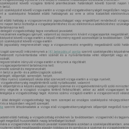
zakképzést követő vizsgára történő jelentkezések határidejét követő tizenöt napon 
n belül,
üli szakképzést követő vizsga esetén a vizsga első vizsgatevékenységét megelőzően negy
nt a szakképzési feladatot ellátó hatóságnak az erre a célra kialakított elektroniku
e.
ot ellátó hatóság a vizsgaszervezési jogosultsággal vagy engedéllyel rendelkező vizsga
nc napon belül biztosítja a vizsgabejelentéshez és az elektronikus adatközléshez szüksége
artalmaznia kell:
elegált vizsgabizottsági tagra vonatkozó javaslatot,
vezésének esetleges igényét, valamint az összevonni kívánt vizsgacsoportok megjelölését,
kképzést követő vizsga esetén a képző intézmény egyedi azonosítóját (a továbbiakban: OM 
üli szakképzést követő vizsga esetén
sító jogszabály megnevezését vagy a vizsgaszervezési engedély megadásáról szóló hatá
vizsgát szervező) intézménynek a
(4) bekezdés
a)
pontja
szerinti szakképesítés képzéséne
tározott nyilvántartásba vételi számát és a nyilvántartásba vétel időpontját vagy a
ozását,
egszerzésére irányuló vizsga esetén e ténynek a rögzítését.
vizsgacsoportonként tartalmaznia kell:
onosító számát és megnevezését,
 belül a javító- és a pótlóvizsgázók számát,
legét, időpontját, sorrendjét, helyét,
ítási nyelvű szakképző iskola által szervezett vizsga esetén a vizsga nyelvét,
i vizsgatevékenység megtörténtéről szóló nyilatkozatot, valamint
dőpontját és a képzés alapjául szolgáló szakmai és vizsgakövetelményről szóló miniszteri
y végezte a vizsgázó vizsgára történő felkészítését, akkor az adott vizsgacsoport te
elegálja a vizsgabizottsági tagot. Azonos számú vizsgázó esetén a vizsgaszervező választj
által delegált vizsgabizottsági tag nem szerepel az országos szakképzési névjegyzéke
ét és a képzésben végzett szerepét.
ja
szerinti létszámadatok a vizsga első vizsgatevékenységének időpontját megelőző tize
adatot ellátó hatóság a vizsgabizottság elnökének (a továbbiakban: vizsgaelnök) és tagja
gét megelőző huszonötödik napig lehetőséget biztosít
ára a vizsgaelnökre vonatkozó javaslat kialakítására azokban a szakképesítésekben, a
iniszterrel kötött megállapodás alapján kidolgozza és gondozza a szakmai és vizsgakövetelm