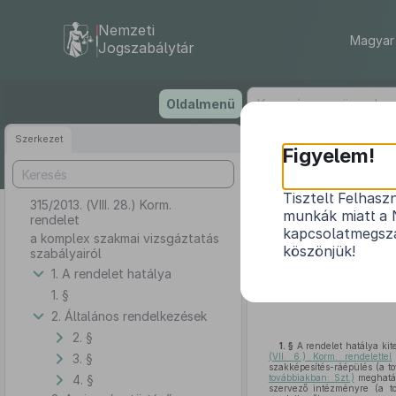
Nemzeti
Magyar 
Jogszabálytár
Ugrás
Oldalmenü
a
tartalomra
Szerkezet
Figyelem!
Tisztelt Felhasz
315/2013. (VIII. 28.) Korm.
munkák miatt a 
rendelet
kapcsolatmegsza
a komplex szakmai vizsgáztatás
köszönjük!
szabályairól
1. A rendelet hatálya
A Kormány a szakképzés
1. §
Alaptörvény 15. cikk (1) bek
2. Általános rendelkezések
2. §
1. §
A rendelet hatálya kit
3. §
(VII. 6.) Korm. rendelettel
szakképesítés-ráépülés (a t
4. §
továbbiakban: Szt.)
meghatár
szervező intézményre (a tov