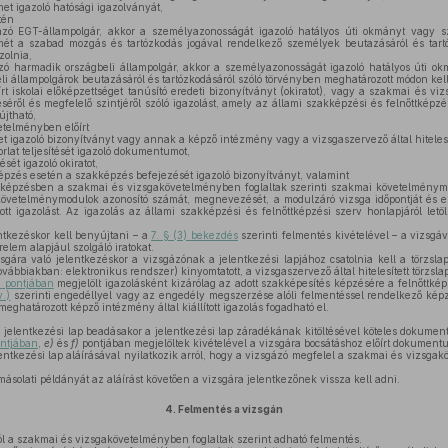
et igazoló hatósági igazolványát,
tén
 EGT-állampolgár, akkor a személyazonosságát igazoló hatályos úti okmányt vagy sz
ímét a szabad mozgás és tartózkodás jogával rendelkező személyek beutazásáról és tart
zolnia,
 harmadik országbeli állampolgár, akkor a személyazonosságát igazoló hatályos úti okm
li állampolgárok beutazásáról és tartózkodásáról szóló törvényben meghatározott módon kell
t iskolai előképzettséget tanúsító eredeti bizonyítványt (okiratot), vagy a szakmai és v
ről és megfelelő szintjéről szóló igazolást, amely az állami szakképzési és felnőttképzési
jtható,
telményben előírt
 igazoló bizonyítványt vagy annak a képző intézmény vagy a vizsgaszervező által hitelesít
lat teljesítését igazoló dokumentumot,
ését igazoló okiratot,
épzés esetén a szakképzés befejezését igazoló bizonyítványt, valamint
 képzésben a szakmai és vizsgakövetelményben foglaltak szerinti szakmai követelménym
i követelménymodulok azonosító számát, megnevezését, a modulzáró vizsga időpontját és e
tott igazolást. Az igazolás az állami szakképzési és felnőttképzési szerv honlapjáról let
ntkezéskor kell benyújtani – a
7. § (3) bekezdés
szerinti felmentés kivételével – a vizsgáv
relem alapjául szolgáló iratokat.
sgára való jelentkezéskor a vizsgázónak a jelentkezési lapjához csatolnia kell a törzslap 
vábbiakban: elektronikus rendszer) kinyomtatott, a vizsgaszervező által hitelesített törzslap
)
pontjában
megjelölt igazolásként kizárólag az adott szakképesítés képzésére a felnőttkép
v.)
szerinti engedéllyel vagy az engedély megszerzése alóli felmentéssel rendelkező ké
eghatározott képző intézmény által kiállított igazolás fogadható el.
jelentkezési lap beadásakor a jelentkezési lap záradékának kitöltésével köteles dokumen
ntjában
,
e)
és
f)
pontjában megjelöltek kivételével a vizsgára bocsátáshoz előírt dokument
ntkezési lap aláírásával nyilatkozik arról, hogy a vizsgázó megfelel a szakmai és vizsgak
másolati példányát az aláírást követően a vizsgára jelentkezőnek vissza kell adni.
4.
Felmentés a vizsgán
lól a szakmai és vizsgakövetelményben foglaltak szerint adható felmentés.