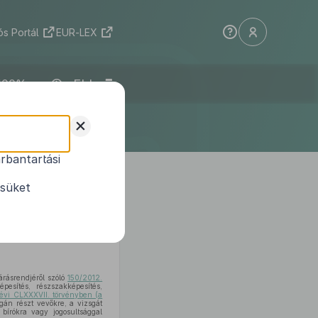
s Portál
EUR-LEX
ELI
+
rbantartási
ésüket
t felhatalmazás alapján, az
árásrendjéről szóló
150/2012.
esítés, részszakképesítés,
 évi CLXXXVII. törvényben (a
gán részt vevőkre, a vizsgát
 bírókra vagy jogosultsággal