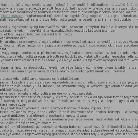
ításra kerülő vizsgatevékenységek jellegéről, sorrendjéről, időpontjáról, helyszínéről és a
ező – a vizsga megkezdése előtt legalább hét nappal – tájékoztatja a vizsgaelnököt, 
ezésében közreműködő gazdálkodó szervezetet, valamint a vizsga lebonyolításában közrem
1) bekezdésben
meghatározott tájékoztatással egyidejűleg megküldi a vizsgaelnöknek és a
rlati feladatlapokat és a vizsga lebonyolításának tervezett rendjére (a továbbiakban: l
óbeli vizsgatevékenység lebonyolítása párhuzamosan is folyhat, ha ez a lebonyolítási re
gáztató helyek mindegyikénél a vizsgabizottság legalább két tagja jelen van.
lékletét képező lebonyolítási rend tartalmazza:
ozó információkat,
y tartalmazza az egyes vizsgafeladatok megnevezését, azok sorrendjét, az egyes vizsgaf
tó időtartamát, párhuzamos vizsgáztatás esetén az osztott vizsgacsoportok vizsgafeladataina
ását,
a vagy csoportbontással a párhuzamos vizsgáztatásra vonatkozóan azokat az adott viz
t vizsga lebonyolítása során a bizottsági tagok között kialakított munkamegosztást, ellenőr
olyamatos biztosításáért felelős személy és a gyakorlati vizsgatevékenységnél közreműködő
int
 során a helyi sajátosságokat figyelembe véve kialakított minden olyan további rende
zervező számára egyértelművé teszi az adott vizsga lebonyolításának körülményeit.
 vizsga lebonyolításával kapcsolatos feladatkörében
ásban kijelöli a vizsgaszervező képviseletét a vizsgán ellátó személyt, a vizsga jegyzőj
tásáért felelős személyt, az írásbeli, az interaktív vagy a központi gyakorlati feladat ja
űködő felügyelő tanárt,
ökkel jóváhagyatja a lebonyolítási rendre vonatkozó javaslatot,
színének előkészítéséről, személyi és tárgyi feltételeinek a vizsga során történő folyamatos
zó szabályok megtartásával őrzi az írásbeli, az interaktív vagy a központi gyakorlati f
álását megelőzően,
án folyamatosan figyelemmel kíséri a vizsga lebonyolításának jogszerűségét,
llenes működése vagy annak előre látható bekövetkezése esetén felhívja – a vizsga
ogszerű működés feltételeinek biztosítására, megtartására,
reállítására vonatkozó felhívás eredménytelensége esetén haladéktalanul jelzi a vizs
ak előre látható veszélyét, valamint
ményének kihirdetését, gondoskodik a vizsga iratainak szabályszerű kiállításáról és továbbí
korlati vizsgatevékenységet tartalmazó vizsgafeladat előkészítésével kapcsolatos fel
 a gyakorlati vizsgatevékenység gazdálkodó szervezetnél folyik, a gazdálkodó szervezet 