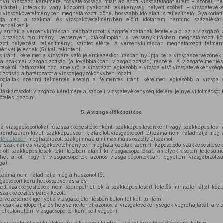
yű vizsgázó kérelmére, fogyatékossága miatt az adott vizsgafeladat eltérő – szóbeli hely
 írásbeli, interaktív vagy központi gyakorlati tevékenység helyett szóbeli – vizsgatevé
 vizsgakövetelményben meghatározott időnél hosszabb idő alatt is teljesíthető. Gyakorla
tja meg a szakmai és vizsgakövetelményben előírt időtartam harminc százaléká
rendelkezik.
annak a versenykiírásban meghatározott vizsgafeladatának letétele alól az a vizsgázó, a
tt országos tanulmányi versenyen, diákolimpián a versenykiírásban meghatározott köve
ott helyezést, teljesítményt, szintet elérte. A versenykiírásban meghatározott felm
ényét jelesnek (5) kell tekinteni.
 iránti kérelmet a vizsgára való jelentkezéskor írásban nyújtja be a vizsgaszervezőnek
ő a szakmai vizsgabizottság (a továbbiakban: vizsgabizottság) részére. A vizsgafelmenté
ntéséről határozatot hoz, amelyről a vizsgázót legkésőbb a vizsga első vizsgatevékenysé
bizottság a határozatot a vizsgajegyzőkönyvben rögzíti.
oglaltak szerinti felmentés esetén a felmentés iránti kérelmet legkésőbb a vizsga
i.
áskárosodott vizsgázó kérelmére a szóbeli vizsgatevékenység idejére jelnyelvi tolmácsot kö
teles igazolni.
5.
A vizsga előkészítése
a vizsgacsoportokat részszakképesítésenként, szakképesítésenként vagy szakképesítés-rá
larendszeren kívüli szakképzésben kialakított vizsgacsoport létszáma nem haladhatja meg 
llékletében
meghatározott szakgimnáziumi maximális osztálylétszámot.
 szakmai és vizsgakövetelményben meghatározottak szerinti kapcsolódó szakképesítések
olt szakképesítések tekintetében alakít ki vizsgacsoportokat, amelyek esetén teljesül
thet arról, hogy e vizsgacsoportok azonos vizsgaidőpontokban, egyetlen vizsgabizotts
ga).
én
tszáma nem haladhatja meg a huszonöt főt,
acsoport kerülhet összevonásra és
tt szakképesítések nem szerepelhetnek a szakképesítésért felelős miniszter által kö
szakképesítés párok között.
rvezésének igényét a vizsgabejelentésben külön fel kell tüntetni.
 csak az időpontja és helyszíne lehet azonos, a vizsgatevékenységek végrehajtását, a 
s elkülönülten, vizsgacsoportonként kell végezni.
 vizsgabizottság kijelölése és a központi kiadású feladatlapok biztosítása érdekében