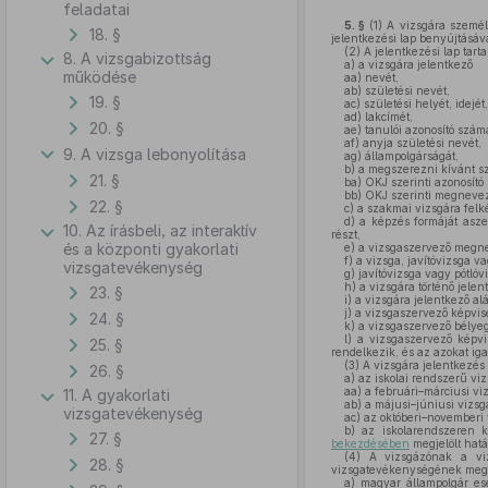
feladatai
5. §
(1)
A vizsgára személy
18. §
jelentkezési lap benyújtásáv
(2)
A jelentkezési lap tart
8. A vizsgabizottság
a)
a vizsgára jelentkező
működése
aa)
nevét,
ab)
születési nevét,
19. §
ac)
születési helyét, idejét,
ad)
lakcímét,
20. §
ae)
tanulói azonosító szám
af)
anyja születési nevét,
9. A vizsga lebonyolítása
ag)
állampolgárságát,
b)
a megszerezni kívánt s
21. §
ba)
OKJ szerinti azonosító
bb)
OKJ szerinti megnevez
22. §
c)
a szakmai vizsgára felk
d)
a képzés formáját aszer
10. Az írásbeli, az interaktív
részt,
és a központi gyakorlati
e)
a vizsgaszervező megne
f)
a vizsga, javítóvizsga va
vizsgatevékenység
g)
javítóvizsga vagy pótlóv
h)
a vizsgára történő jelen
23. §
i)
a vizsgára jelentkező alá
j)
a vizsgaszervező képvise
24. §
k)
a vizsgaszervező bélyeg
l)
a vizsgaszervező képvise
25. §
rendelkezik, és az azokat i
(3)
A vizsgára jelentkezés
26. §
a)
az iskolai rendszerű vi
aa)
a februári–márciusi vi
11. A gyakorlati
ab)
a májusi–júniusi vizsg
vizsgatevékenység
ac)
az októberi–novemberi 
b)
az iskolarendszeren k
27. §
bekezdésében
megjelölt hatá
(4)
A vizsgázónak a viz
28. §
vizsgatevékenységének megke
a)
magyar állampolgár ese