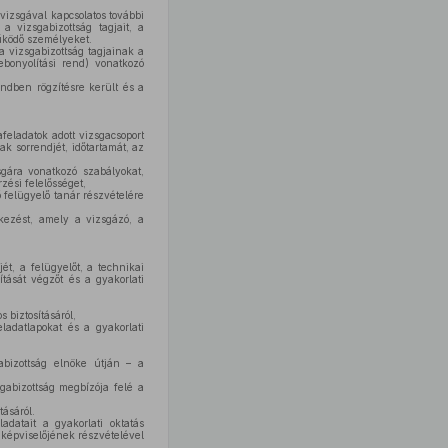
 vizsgával kapcsolatos további
a vizsgabizottság tagjait, a
űködő személyeket.
 vizsgabizottság tagjainak a
ebonyolítási rend) vonatkozó
ndben rögzítésre került és a
eladatok adott vizsgacsoport
k sorrendjét, időtartamát, az
sgára vonatkozó szabályokat,
zési felelősséget,
 felügyelő tanár részvételére
lkezést, amely a vizsgázó, a
ét, a felügyelőt, a technikai
vítását végzőt és a gyakorlati
 biztosításáról,
eladatlapokat és a gyakorlati
bizottság elnöke útján – a
gabizottság megbízója felé a
tásáról.
adatait a gyakorlati oktatás
képviselőjének részvételével