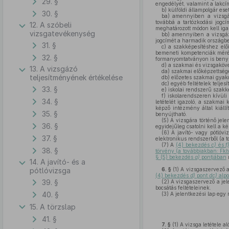
29. §
engedélyét, valamint a lakcím
b)
külföldi állampolgár ese
30. §
ba)
amennyiben a vizsgázó
továbbá a tartózkodási jogc
12. A szóbeli
meghatározott módon kell iga
vizsgatevékenység
bb)
amennyiben a vizsgázó
jogcímét a harmadik országbe
31. §
c)
a szakképesítéshez előír
bemeneti kompetenciák mérésé
32. §
formanyomtatványon is benyú
d)
a szakmai és vizsgaköve
13. A vizsgázó
da)
szakmai előképzettséget
teljesítményének értékelése
db)
előzetes szakmai gyakor
dc)
egyéb feltételek teljesít
33. §
e)
iskolai rendszerű szakk
f)
iskolarendszeren kívüli
34. §
letételét igazoló, a szakma
képző intézmény által kiállí
35. §
benyújtható.
(5)
A vizsgára történő jele
36. §
egyidejűleg csatolni kell a ké
(6)
A javító- vagy pótlóviz
37. §
elektronikus rendszerből (a to
(7)
A
(4) bekezdés
c)
és
f
38. §
törvény (a továbbiakban: Fkt
§ (5) bekezdés
a)
pontjában
m
14. A javító- és a
pótlóvizsga
6. §
(1)
A vizsgaszervező a 
(4) bekezdés
d)
pont
dc)
alpo
39. §
(2)
A vizsgaszervező a jele
bocsátás feltételeinek.
40. §
(3)
A jelentkezési lap egy 
15. A törzslap
41. §
7. §
(1)
A vizsga letétele a