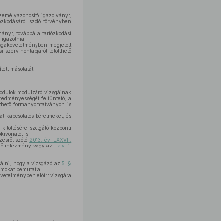
emélyazonosító igazolványt,
ózkodásáról szóló törvényben
ányt, továbbá a tartózkodási
 igazolnia,
izsgakövetelményben megjelölt
 szerv honlapjáról letölthető
ett másolatát,
odulok modulzáró vizsgáinak
redményességét feltüntető, a
ölthető formanyomtatványon is
al kapcsolatos kérelmeket, és
kitöltésére szolgáló központi
kivonatot is.
zésről szóló
2013. évi LXXVII.
pző intézmény vagy az
Fktv. 1.
tálni, hogy a vizsgázó az
5. §
umokat bemutatta.
övetelményben előírt vizsgára