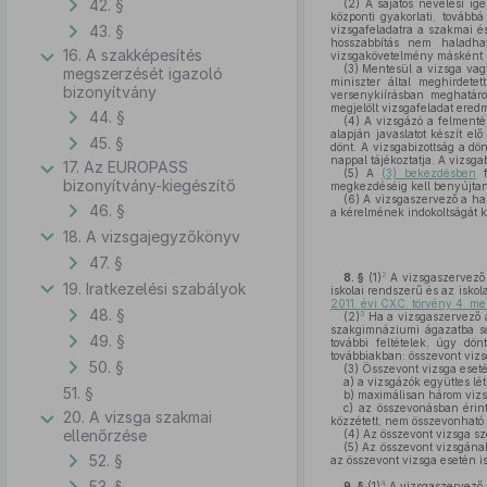
42. §
(2)
A sajátos nevelési igén
központi gyakorlati, továbbá
43. §
vizsgafeladatra a szakmai és
hosszabbítás nem haladha
16. A szakképesítés
vizsgakövetelmény másként 
(3)
Mentesül a vizsga vagy 
megszerzését igazoló
miniszter által meghirdete
bizonyítvány
versenykiírásban meghatároz
megjelölt vizsgafeladat eredm
44. §
(4)
A vizsgázó a felmentés
alapján javaslatot készít el
45. §
dönt. A vizsgabizottság a dö
nappal tájékoztatja. A vizsga
17. Az EUROPASS
(5)
A
(3) bekezdésben
f
bizonyítvány-kiegészítő
megkezdéséig kell benyújtan
(6)
A vizsgaszervező a hall
46. §
a kérelmének indokoltságát kö
18. A vizsgajegyzőkönyv
47. §
2
8. §
(1)
A vizsgaszervező 
19. Iratkezelési szabályok
iskolai rendszerű és az isko
2011. évi CXC. törvény 4. me
48. §
3
(2)
Ha a vizsgaszervező a
szakgimnáziumi ágazatba sor
49. §
további feltételek, úgy dön
továbbiakban: összevont vizs
50. §
(3)
Összevont vizsga eset
a)
a vizsgázók együttes lé
51. §
b)
maximálisan három vizsg
c)
az összevonásban érinte
20. A vizsga szakmai
közzétett, nem összevonható 
ellenőrzése
(4)
Az összevont vizsga sze
(5)
Az összevont vizsgának
52. §
az összevont vizsga esetén i
53. §
4
9. §
(1)
A vizsgaszervező a