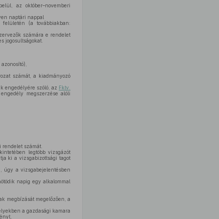
belül, az október–novemberi
ven naptári nappal
s felületén (a továbbiakban:
szervezők számára e rendelet
s jogosultságokat.
azonosító),
rozat számát, a kiadmányozó
k engedélyére szóló, az
Fktv.
z engedély megszerzése alóli
 rendelet számát.
kintetében legtöbb vizsgázót
a ki a vizsgabizottsági tagot
n, úgy a vizsgabejelentésben
nötödik napig egy alkalommal
inak megbízását megelőzően, a
melyekben a gazdasági kamara
ényt,