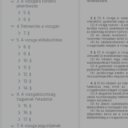
3. A vizsgára történő
rendelkezőkre.
jelentkezés
5. §
2. §
(1)
A vizsga a szakma
6. §
interaktív), gyakorlati vagy 
(2)
A vizsga nyelve – a sz
4. Felmentés a vizsgán
tanítási nyelvű szakképző i
az államilag elismert nyelvv
7. §
(3)
Az iskolai rendszerű 
november hónapban lehet vizs
5. A vizsga előkészítése
(4)
Az iskolarendszeren kí
vizsganaptár alapján a vizsg
8. §
3. §
(1)
A vizsgán a vizsga
9. §
útmutató (a továbbiakban együ
(2)
Az írásbeli vagy inte
10. §
szakképesítésért felelős mini
(3)
A gyakorlati vizsgatev
11. §
gyakorlati feladatlap kivétel
(4)
Javítóvizsga esetén a
12. §
részszakképesítés megszerzé
13. §
4. §
(1)
Az írásbeli, az int
határozza meg mind az is
14. §
vizsgatevékenységek vizsgaid
6. A vizsgabizottság
(2)
A tárgyévet követő évre
utolsó munkanapjáig határozz
tagjainak feladatai
módon közzéteszi.
(3)
Az állami szakképzési 
15. §
tájékoztatást a honlapján köz
(4)
Ha az iskolarendszeren 
16. §
időpontban kerül sor a vizs
többletköltség a vizsgaszervez
17. §
7. A vizsga jegyzőjének