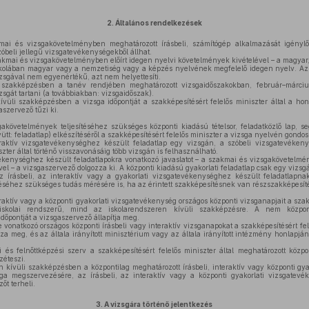
2.
Általános rendelkezések
i és vizsgakövetelményben meghatározott írásbeli, számítógép alkalmazását igénylő 
szóbeli jellegű vizsgatevékenységekből állhat.
akmai és vizsgakövetelményben előírt idegen nyelvi követelmények kivételével – a magyar,
skolában magyar vagy a nemzetiség vagy a képzés nyelvének megfelelő idegen nyelv. Az 
izsgával nem egyenértékű, azt nem helyettesíti.
szakképzésben a tanév rendjében meghatározott vizsgaidőszakokban, február–március
gát tartani (a továbbiakban: vizsgaidőszak).
vüli szakképzésben a vizsga időpontját a szakképesítésért felelős miniszter által a hon
aszervező tűzi ki.
követelmények teljesítéséhez szükséges központi kiadású tételsor, feladatközlő lap, seg
tt: feladatlap) elkészítéséről a szakképesítésért felelős miniszter a vizsga nyelvén gondos
raktív vizsgatevékenységhez készült feladatlap egy vizsgán, a szóbeli vizsgatevékeny
szter által történő visszavonásáig több vizsgán is felhasználható.
ékenységhez készült feladatlapokra vonatkozó javaslatot – a szakmai és vizsgakövetelmén
ével – a vizsgaszervező dolgozza ki. A központi kiadású gyakorlati feladatlap csak egy vizsg
z írásbeli, az interaktív vagy a gyakorlati vizsgatevékenységhez készült feladatlapn
séhez szükséges tudás mérésére is, ha az érintett szakképesítésnek van részszakképesít
eraktív vagy a központi gyakorlati vizsgatevékenység országos központi vizsganapjait a szak
kolai rendszerű, mind az iskolarendszeren kívüli szakképzésre. A nem központ
őpontját a vizsgaszervező állapítja meg.
 vonatkozó országos központi írásbeli vagy interaktív vizsganapokat a szakképesítésért fel
a meg, és az általa irányított minisztérium vagy az általa irányított intézmény honlapjá
és felnőttképzési szerv a szakképesítésért felelős miniszter által meghatározott közp
zéteszi.
kívüli szakképzésben a központilag meghatározott írásbeli, interaktív vagy központi gyako
ga megszervezésére, az írásbeli, az interaktív vagy a központi gyakorlati vizsgatevék
őt terheli.
3.
A vizsgára történő jelentkezés