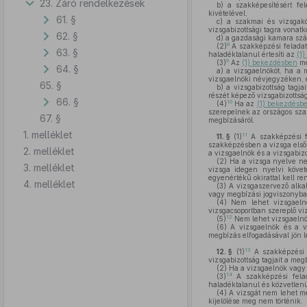
23. Záró rendelkezések
b)
a szakképesítésért fel
kivételével,
61. §
c)
a szakmai és vizsgaköv
vizsgabizottsági tagra vonatko
62. §
d)
a gazdasági kamara számá
8
(2)
A szakképzési feladat
63. §
haladéktalanul értesíti az
(1
9
(3)
Az
(1) bekezdésben
me
64. §
a)
a vizsgaelnököt, ha a m
vizsgaelnöki névjegyzéken, 
65. §
b)
a vizsgabizottság tagja
részét képező vizsgabizottsá
66. §
10
(4)
Ha az
(1) bekezdésb
szerepelnek az országos szak
67. §
megbízásáról.
1. melléklet
11
11. §
(1)
A szakképzési fe
szakképzésben a vizsga első 
2. melléklet
a vizsgaelnök és a vizsgabiz
(2)
Ha a vizsga nyelve nem
3. melléklet
vizsga idegen nyelvi követ
egyenértékű okirattal kell re
4. melléklet
(3)
A vizsgaszervező alka
vagy megbízási jogviszonyban
(4)
Nem lehet vizsgaelnök
vizsgacsoportban szereplő viz
12
(5)
Nem lehet vizsgaelnök
(6)
A vizsgaelnök és a viz
megbízás elfogadásával jön lé
13
12. §
(1)
A szakképzési f
vizsgabizottság tagjait a meg
(2)
Ha a vizsgaelnök vagy a
14
(3)
A szakképzési felada
haladéktalanul és közvetlenül
(4)
A vizsgát nem lehet me
kijelölése meg nem történik.