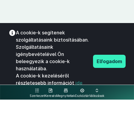
A cookie-k segítenek
szolgáltatásaink biztosításában.
Szolgáltatásaink
igénybevételével Ön
beleegyezik a cookie-k
Elfogadom
használatába.
A cookie-k kezeléséről
részletesebb információt
ide
kattintva olvashat.
Szerkezet
Keresés
Megnyitottak
Eszköztár
Változások