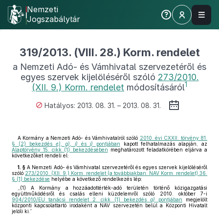
Nemzeti
Jogszabálytár
319/2013. (VIII. 28.) Korm. rendelet
a Nemzeti Adó- és Vámhivatal szervezetéről és
egyes szervek kijelöléséről szóló
273/2010.
1
(XII. 9.) Korm. rendelet
módosításáról
Hatályos: 2013. 08. 31. – 2013. 08. 31.
A Kormány a Nemzeti Adó- és Vámhivatalról szóló
2010. évi CXXII. törvény 81.
§ (2) bekezdés
e), g), i)
és
j)
pontjában
kapott felhatalmazás alapján, az
Alaptörvény 15. cikk (1) bekezdésében
meghatározott feladatkörében eljárva a
következőket rendeli el:
1. §
A Nemzeti Adó- és Vámhivatal szervezetéről és egyes szervek kijelöléséről
szóló
273/2010. (XII. 9.) Korm. rendelet (a továbbiakban: NAV Korm. rendelet) 36.
§ (1) bekezdése
helyébe a következő rendelkezés lép:
„(1) A Kormány a hozzáadottérték-adó területén történő közigazgatási
együttműködésről és csalás elleni küzdelemről szóló 2010. október 7-i
904/2010/EU tanácsi rendelet 2. cikk (1) bekezdés
a)
pontjában
megjelölt
központi kapcsolattartó irodaként a NAV szervezetén belül a Központi Hivatalt
jelöli ki.”