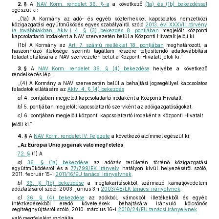
2. §
A
NAV Korm. rendelet 36. §-a
a következő
(1a) és (1b) bekezdéssel
egészül ki:
„(1a) A Kormány az adó- és egyéb közterhekkel kapcsolatos nemzetközi
közigazgatási együttműködés egyes szabályairól szóló
2013. évi XXXVII. törvény
(a továbbiakban: Aktv.) 4. § (3) bekezdés 8. pontjában
megjelölt központi
kapcsolattartó irodaként a NAV szervezetén belül a Központi Hivatalt jelöli ki.
(1b) A Kormány az
Art. 7. számú melléklet 18. pontjában
meghatározott, a
haszonhúzó illetősége szerinti tagállam részére teljesítendő adattovábbítási
feladat ellátására a NAV szervezetén belül a Központi Hivatalt jelöli ki.”
3. §
A
NAV Korm. rendelet 36. § (4) bekezdése
helyébe a következő
rendelkezés lép:
„(4) A Kormány a NAV szervezetén belül a behajtási jogsegéllyel kapcsolatos
feladatok ellátására az
Aktv. 4. § (4) bekezdés
a)
4. pontjában megjelölt kapcsolattartó irodaként a Központi Hivatalt,
b)
5. pontjában megjelölt kapcsolattartó szervként az adóigazgatóságokat,
c)
6. pontjában megjelölt központi kapcsolattartó irodaként a Központi Hivatalt
jelöli ki.”
4. §
A
NAV Korm. rendelet IV. Fejezete
a következő alcímmel egészül ki:
„Az Európai Unió jogának való megfelelés
72. §
(1) A
a)
36. § (1a) bekezdése
az adózás területén történő közigazgatási
együttműködésről és a
77/799/EK irányelv
hatályon kívül helyezéséről szóló,
2011. február 15-i
2011/16/EU tanácsi irányelvnek,
b)
36. § (1b) bekezdése
a megtakarításokból származó kamatjövedelem
adóztatásáról szóló, 2003. június 3-i
2003/48/EK tanácsi irányelvnek,
c)
36. § (4) bekezdése
az adókból, vámokból, illetékekből és egyéb
intézkedésekből eredő követelések behajtására irányuló kölcsönös
segítségnyújtásról szóló, 2010. március 16-i
2010/24/EU tanácsi irányelvnek
való megfelelést szolgálja.