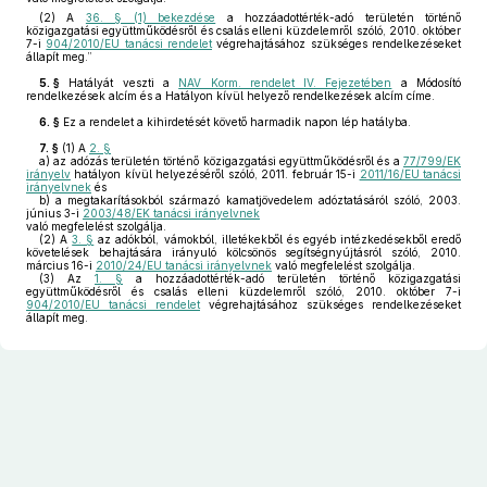
(2) A
36. § (1) bekezdése
a hozzáadottérték-adó területén történő
közigazgatási együttműködésről és csalás elleni küzdelemről szóló, 2010. október
7-i
904/2010/EU tanácsi rendelet
végrehajtásához szükséges rendelkezéseket
állapít meg.”
5. §
Hatályát veszti a
NAV Korm. rendelet IV. Fejezetében
a Módosító
rendelkezések alcím és a Hatályon kívül helyező rendelkezések alcím címe.
6. §
Ez a rendelet a kihirdetését követő harmadik napon lép hatályba.
7. §
(1)
A
2. §
a)
az adózás területén történő közigazgatási együttműködésről és a
77/799/EK
irányelv
hatályon kívül helyezéséről szóló, 2011. február 15-i
2011/16/EU tanácsi
irányelvnek
és
b)
a megtakarításokból származó kamatjövedelem adóztatásáról szóló, 2003.
június 3-i
2003/48/EK tanácsi irányelvnek
való megfelelést szolgálja.
(2)
A
3. §
az adókból, vámokból, illetékekből és egyéb intézkedésekből eredő
követelések behajtására irányuló kölcsönös segítségnyújtásról szóló, 2010.
március 16-i
2010/24/EU tanácsi irányelvnek
való megfelelést szolgálja.
(3)
Az
1. §
a hozzáadottérték-adó területén történő közigazgatási
együttműködésről és csalás elleni küzdelemről szóló, 2010. október 7-i
904/2010/EU tanácsi rendelet
végrehajtásához szükséges rendelkezéseket
állapít meg.