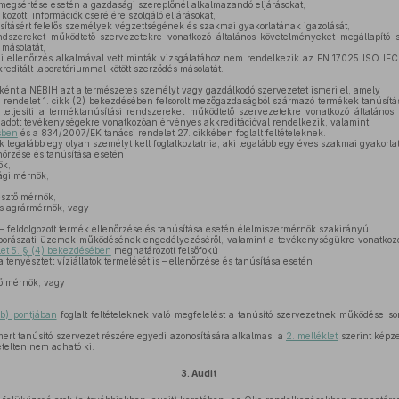
egsértése esetén a gazdasági szereplőnél alkalmazandó eljárásokat,
közötti információk cseréjére szolgáló eljárásokat,
sításért felelős személyek végzettségének és szakmai gyakorlatának igazolását,
dszereket működtető szervezetekre vonatkozó általános követelményeket megállapító sz
másolatát,
ellenőrzés alkalmával vett minták vizsgálatához nem rendelkezik az EN 17025 ISO IEC 
reditált laboratóriummal kötött szerződés másolatát.
ként a NÉBIH azt a természetes személyt vagy gazdálkodó szervezetet ismeri el, amely
rendelet 1. cikk (2) bekezdésében felsorolt mezőgazdaságból származó termékek tanúsít
eljesíti a terméktanúsítási rendszereket működtető szervezetekre vonatkozó általános
 adott tevékenységekre vonatkozóan érvényes akkreditációval rendelkezik, valamint
sben
és a 834/2007/EK tanácsi rendelet 27. cikkében foglalt feltételeknek.
 legalább egy olyan személyt kell foglalkoztatnia, aki legalább egy éves szakmai gyakorlat
őrzése és tanúsítása esetén
ök,
gi mérnök,
,
sztő mérnök,
s agrármérnök, vagy
 – feldolgozott termék ellenőrzése és tanúsítása esetén élelmiszermérnök szakirányú,
borászati üzemek működésének engedélyezéséről, valamint a tevékenységükre vonatkozó 
elet 5. § (4) bekezdésében
meghatározott felsőfokú
 a tenyésztett víziállatok termelését is – ellenőrzése és tanúsítása esetén
tő mérnök, vagy
 b) pontjában
foglalt feltételeknek való megfelelést a tanúsító szervezetnek működése so
ert tanúsító szervezet részére egyedi azonosítására alkalmas, a
2. melléklet
szerint képze
telten nem adható ki.
3.
Audit