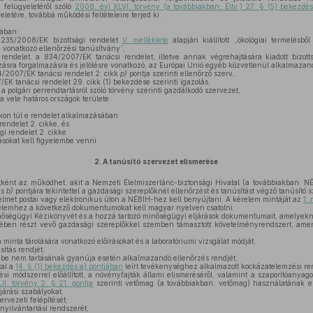
i felügyeletéről szóló
2008. évi XLVI. törvény (a továbbiakban: Éltv.) 27. § (5) bekezdé
eletére, továbbá működési feltételeire terjed ki.
ában:
235/2008/EK bizottsági rendelet
V. melléklete
alapján kiállított „ökológiai termelésb
 vonatkozó ellenőrzési tanúsítvány”,
rendelet, a 834/2007/EK tanácsi rendelet, illetve annak végrehajtására kiadott bizott
ozásra forgalmazásra és jelölésre vonatkozó, az Európai Unió egyéb közvetlenül alkalmazand
/2007/EK tanácsi rendelet 2. cikk
p)
pontja szerinti ellenőrző szerv,
K tanácsi rendelet 29. cikk (1) bekezdése szerinti igazolás,
a polgári perrendtartásról szóló törvény szerinti gazdálkodó szervezet,
 vele határos országok területe.
kon túl e rendelet alkalmazásában
endelet 2. cikke, és
i rendelet 2. cikke
sokat kell figyelembe venni.
2.
A tanúsító szervezet elismerése
ként az működhet, akit a Nemzeti Élelmiszerlánc-biztonsági Hivatal (a továbbiakban: 
és
b)
pontjára tekintettel a gazdasági szereplőknél ellenőrzést és tanúsítást végző tanúsító 
elmet postai vagy elektronikus úton a NÉBIH-hez kell benyújtani. A kérelem mintáját az
1. 
relemhez a következő dokumentumokat kell magyar nyelven csatolni:
nőségügyi Kézikönyvét és a hozzá tartozó minőségügyi eljárások dokumentumait, amelyekne
rében részt vevő gazdasági szereplőkkel szemben támasztott követelményrendszert, ame
 minta tárolására vonatkozó előírásokat és a laboratóriumi vizsgálat módját,
sítás rendjét,
be nem tartásának gyanúja esetén alkalmazandó ellenőrzés rendjét,
tal a
14. § (1) bekezdés a) pontjában
leírt tevékenységhez alkalmazott kockázatelemzési re
si módszerrel előállított, a növényfajták állami elismeréséről, valamint a szaporítóanyago
II. törvény 2. § 21. pontja
szerinti vetőmag (a továbbiakban: vetőmag) használatának el
járási szabályokat,
rvezeti felépítését,
nyilvántartási rendszerét,