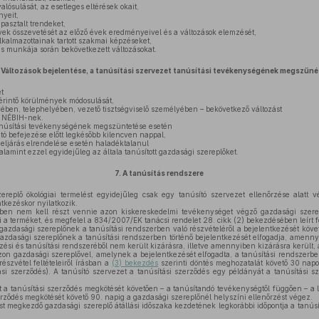
lósulását, az esetleges eltérések okait,
yeit,
pasztalt trendeket,
ek összevetését az előző évek eredményeivel és a változások elemzését,
lkalmazottainak tartott szakmai képzéseket,
es munkája során bekövetkezett változásokat.
Változások bejelentése, a tanúsítási szervezet tanúsítási tevékenységének megszűn
t
 érintő körülmények módosulását,
ében, telephelyében, vezető tisztségviselő személyében – bekövetkező változást
a NÉBIH-nek.
anúsítási tevékenységének megszüntetése esetén
 befejezése előtt legkésőbb kilencven nappal,
 eljárás elrendelése esetén haladéktalanul
valamint ezzel egyidejűleg az általa tanúsított gazdasági szereplőket.
7.
A tanúsítás rendszere
replő ökológiai termelést egyidejűleg csak egy tanúsító szervezet ellenőrzése alatt v
ntkezéskor nyilatkozik.
ben nem kell részt vennie azon kiskereskedelmi tevékenységet végző gazdasági szere
i a terméket, és megfelel a 834/2007/EK tanácsi rendelet 28. cikk (2) bekezdésében leírt f
gazdasági szereplőnek a tanúsítási rendszerben való részvételéről a bejelentkezését követ
gazdasági szereplőnek a tanúsítási rendszerben történő bejelentkezését elfogadja, amenn
zési és tanúsítási rendszeréből nem került kizárásra, illetve amennyiben kizárásra került, a
on gazdasági szereplővel, amelynek a bejelentkezését elfogadta, a tanúsítási rendszerbe 
észvétel feltételeiről írásban a
(3) bekezdés
szerinti döntés meghozatalát követő 30 napo
ási szerződés). A tanúsító szervezet a tanúsítási szerződés egy példányát a tanúsítási 
 a tanúsítási szerződés megkötését követően – a tanúsítandó tevékenységtől függően – a l
erződés megkötését követő 90. napig a gazdasági szereplőnél helyszíni ellenőrzést végez.
st megkezdő gazdasági szereplő átállási időszaka kezdetének legkorábbi időpontja a tanú