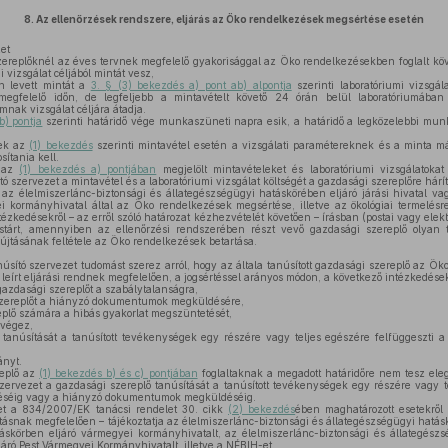
8.
Az ellenőrzések rendszere, eljárás az Öko rendelkezések megsértése esetén
et
zereplőknél az éves tervnek megfelelő gyakorisággal az Öko rendelkezésekben foglalt köv
 vizsgálat céljából mintát vesz,
n levett mintát a
3. § (3) bekezdés a) pont ab) alpontja
szerinti laboratóriumi vizsgál
megfelelő időn, de legfeljebb a mintavételt követő 24 órán belül laboratóriumába
mnak vizsgálat céljára átadja.
b) pontja
szerinti határidő vége munkaszüneti napra esik, a határidő a legközelebbi mu
nek az
(1) bekezdés
szerinti mintavétel esetén a vizsgálati paramétereknek és a minta mát
sítania kell.
t az
(1) bekezdés a) pontjában
megjelölt mintavételeket és laboratóriumi vizsgálatoka
ó szervezet a mintavétel és a laboratóriumi vizsgálat költségét a gazdasági szereplőre hárít
az élelmiszerlánc-biztonsági és állategészségügyi hatáskörében eljáró járási hivatal va
 kormányhivatal által az Öko rendelkezések megsértése, illetve az ökológiai termelésre 
tézkedésekről – az erről szóló határozat kézhezvételét követően – írásban (postai vagy ele
cstárt, amennyiben az ellenőrzési rendszerében részt vevő gazdasági szereplő olyan t
újtásának feltétele az Öko rendelkezések betartása.
ító szervezet tudomást szerez arról, hogy az általa tanúsított gazdasági szereplő az Ök
írt eljárási rendnek megfelelően, a jogsértéssel arányos módon, a következő intézkedések
gazdasági szereplőt a szabálytalanságra,
 szereplőt a hiányzó dokumentumok megküldésére,
eplő számára a hibás gyakorlat megszüntetését,
 végez,
tanúsítását a tanúsított tevékenységek egy részére vagy teljes egészére felfüggeszti 
ányt.
eplő az
(1) bekezdés b) és c) pontjában
foglaltaknak a megadott határidőre nem tesz eleg
szervezet a gazdasági szereplő tanúsítását a tanúsított tevékenységek egy részére vagy t
éséig vagy a hiányzó dokumentumok megküldéséig.
et a 834/2007/EK tanácsi rendelet 30. cikk
(2) bekezdés
ében maghatározott esetekrő
ásnak megfelelően – tájékoztatja az élelmiszerlánc-biztonsági és állategészségügyi hatáskör
áskörben eljáró vármegyei kormányhivatalt, az élelmiszerlánc-biztonsági és állategész
járó Pest Vármegyei Kormányhivatalt, illetve a NÉBIH-et.