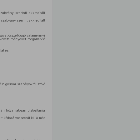
abvány szerinti akkreditált
szabvány szerint akkreditált
ásával összefüggő valamennyi
 követelményeket megállapító
tal és
higiéniai szabályokról szóló
rán folyamatosan biztosítania
tt kódszámot bocsát ki. A már