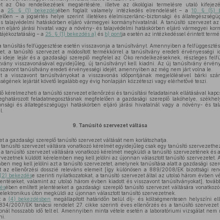
 az Öko rendelkezések megsértésére, illetve az ökológiai termelésre utaló kifejezé
i a
25. § (1) bekezdés
ében foglalt valamely intézkedés elrendelését – a
10. § (5) 
lően – a jogsértés helye szerint illetékes élelmiszerlánc-biztonsági és állategészségüg
s talajvédelmi hatáskörben eljáró vármegyei kormányhivatalnál. A tanúsító szervezet az 
n eljáró járási hivatal vagy a növény- és talajvédelmi hatáskörben eljáró vármegyei kor
tájékoztatásáig – a
25. § (1) bekezdés a)
és
b) pont
ja esetén az intézkedéssel érintett term
a tanúsítás felfüggesztése esetén visszavonja a tanúsítványt. Amennyiben a felfüggeszté
t, a tanúsító szervezet a módosított termékkörrel a tanúsítvány eredeti érvényességi id
ideje lejár és a gazdasági szereplő megfelel az Öko rendelkezéseknek, részleges felfü
tvány visszavonásával egyidejűleg, új tanúsítványt kell kiadni. Az új tanúsítvány érvén
sszavont tanúsítvány eredeti érvényességi idejét, amennyiben az még nem járt volna le.
t a visszavont tanúsítványokat a visszavonás időpontjának megjelölésével bárki sz
ségének lejártát követő legalább egy évig honlapján közzéteszi vagy elérhetővé teszi.
ő kérelmezheti a tanúsító szervezet ellenőrzési és tanúsítási feladatainak ellátásával kapcs
ghatározott feladatmegosztásnak megfelelően a gazdasági szereplő lakóhelye, székhelye
tonsági és állategészségügyi hatáskörben eljáró járási hivatalnál vagy a növény- és tal
l.
9.
Tanúsító szervezet váltása
t a gazdasági szereplő tanúsító szervezet váltását nem korlátozhatja.
tanúsító szervezet váltásra vonatkozó kérelmét egyidejűleg csak egy tanúsító szervezethe
a tanúsító szervezet váltására vonatkozó kérelmét megküldi a tanúsító szervezetének és a
rvezetnek küldött kérelemben meg kell jelölni az újonnan választott tanúsító szervezetet. A
en meg kell jelölni azt a tanúsító szervezetet, amelynek tanúsítása alatt a gazdasági szere
 az ellenőrzési dosszié releváns elemeit [így különösen a 889/2008/EK bizottsági ren
(2) bekezdés
e szerinti nyilatkozatokat, a tanúsító szervezet által az utolsó három évben v
elentéseket, valamint az utolsó három évben kiadott és visszavont tanúsítványokat], tov
dés
ében említett jelentéseket a gazdasági szereplő tanúsító szervezet váltására vonatko
l elektronikus úton megküldi az újonnan választott tanúsító szervezetnek.
t a
(4) bekezdésben
megállapított határidőn belül díj- és költségmentesen helyszíni e
34/2007/EK tanácsi rendelet 27. cikke szerinti éves ellenőrzés és a tanúsító szervezet
pnál hosszabb idő telt el. Amennyiben minta vétele esetén a laboratóriumi vizsgálat nem
ni.