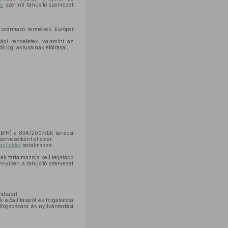
se
szerinti tanúsító szervezet
ől származó termékek Európai
sági rendeletek, valamint az
ó jogi aktusainak előírásai,
NÉBIH) a 834/2007/EK tanácsi
szervezetként elismer.
melléklet
tartalmazza.
k tartalmaznia kell legalább
nnyiben a tanúsító szervezet
ndszert,
k előállításáról és forgalomba
fogadására és nyilvántartási