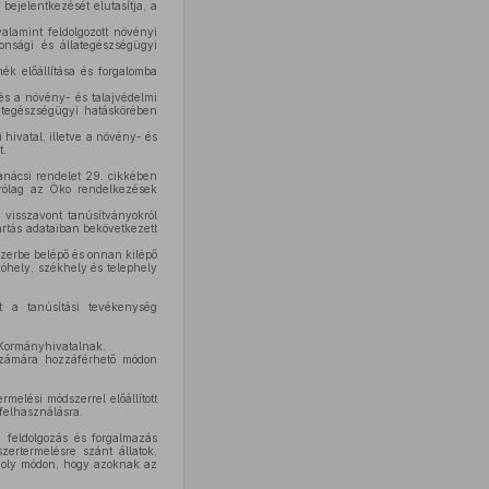
ejelentkezését elutasítja, a
valamint feldolgozott növényi
tonsági és állategészségügyi
ék előállítása és forgalomba
 és a növény- és talajvédelmi
lategészségügyi hatáskörében
 hivatal, illetve a növény- és
t.
anácsi rendelet 29. cikkében
zárólag az Öko rendelkezések
y visszavont tanúsítványokról
artás adataiban bekövetkezett
szerbe belépő és onnan kilépő
kóhely, székhely és telephely
ét a tanúsítási tevékenység
 Kormányhivatalnak.
 számára hozzáférhető módon
melési módszerrel előállított
felhasználásra.
, feldolgozás és forgalmazás
ertermelésre szánt állatok,
 oly módon, hogy azoknak az