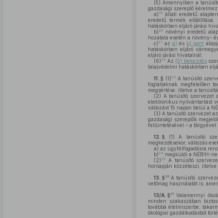
(5)
Amennyiben a tanúsító 
gazdasági szereplő kérelmezh
19
a)
állati eredetű alapter
eredetű termék előállítása,
hatáskörben eljáró járási hiva
20
b)
növényi eredetű alapt
hozatala esetén a növény- és
21
c)
az
a)
és
b) pont
alapj
hatáskörben eljáró vármegye
eljáró járási hivatalnál.
22
(6)
Az
(5) bekezdés
szer
talajvédelmi hatáskörben el
23
11. §
(1)
A tanúsító szerv
foglaltaknak megfelelően tan
megsértése, illetve a tanúsí
(2)
A tanúsító szervezet az
elektronikus nyilvántartást 
változást 15 napon belül a N
(3)
A tanúsító szervezet az
gazdasági szereplők megjelö
feltüntetésével – a tárgyéve
12. §
(1)
A tanúsító szerv
megkezdésekor, változás ese
a)
az ügyfélfogadásra rende
24
b)
megküldi a NÉBIH-nek 
25
(2)
A tanúsító szerveze
honlapján közzéteszi, illetve 
26
13. §
A tanúsító szerveze
vetőmag használatát is, ame
27
13/A. §
Valamennyi ökoló
minden szakaszában biztosí
továbbá élelmiszerbe, taka
ökológiai gazdálkodásból tör