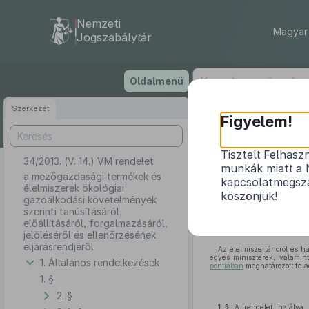
Nemzeti
Magyar 
Jogszabálytár
Ugrás
Oldalmenü
a
tartalomra
Szerkezet
Figyelem!
Tisztelt Felhasz
34/2013. (V. 14.) VM rendelet
a mezőg
munkák miatt a 
követelmények s
a mezőgazdasági termékek és
kapcsolatmegsza
élelmiszerek ökológiai
köszönjük!
gazdálkodási követelmények
szerinti tanúsításáról,
előállításáról, forgalmazásáról,
jelöléséről és ellenőrzésének
eljárásrendjéről
Az élelmiszerláncról és ha
egyes miniszterek, valamint
1. Általános rendelkezések
pontjában
meghatározott fela
1. §
2. §
1. §
A rendelet hatálya a 