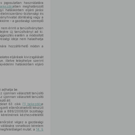
s jogosulatlan használatára
bekezdés
ében meghatározott
yi hatáskörben eljáró járási
élelmiszerlánc-biztonsági és
mányhivatal döntéséig vagy a
ékkörre – a gazdasági szereplő
s nem érinti a tanúsítványban
ejére új tanúsítványt ad ki.
ggesztés esetén a módosított
yességi ideje nem haladhatja
ámára hozzáférhető módon a
olatos eljárások kivizsgálását
, illetve telephelye szerint
ajvédelmi hatáskörben eljáró
z adhatja be.
z újonnan választott tanúsító
z újonnan választott tanúsító
plő áll.
delet 63. cikk
(1) bekezdés
e
égzett ellenőrzésekről készült
ábbá a 889/2008/EK bizottsági
zó kérelmének kézhezvételétől
llenőrzést végez a gazdasági
 váltására vonatkozó kérelem
 megfelelőséget mutat, a
14. §