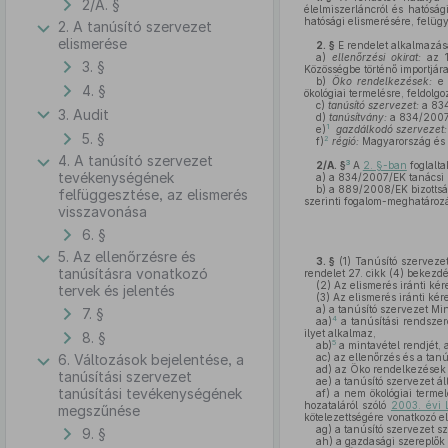
2/A. §
élelmiszerláncról és hatóság
hatósági elismerésére, felügy
2. A tanúsító szervezet
elismerése
2. §
E rendelet alkalmazás
a)
ellenőrzési okirat:
az 1
3. §
Közösségbe történő importjára
b)
Öko rendelkezések:
e 
4. §
ökológiai termelésre, feldolg
c)
tanúsító szervezet:
a 834
3. Audit
d)
tanúsítvány:
a 834/2007/E
1
e)
gazdálkodó szervezet:
5. §
2
f)
régió:
Magyarország és a
4. A tanúsító szervezet
3
2/A. §
A
2. §-ban
foglalta
tevékenységének
a)
a 834/2007/EK tanácsi r
b)
a 889/2008/EK bizottság
felfüggesztése, az elismerés
szerinti fogalom-meghatározá
visszavonása
6. §
5. Az ellenőrzésre és
3. §
(1)
Tanúsító szervezet
tanúsításra vonatkozó
rendelet 27. cikk (4) bekezd
(2)
Az elismerés iránti kér
tervek és jelentés
(3)
Az elismerés iránti ké
a)
a tanúsító szervezet Mi
7. §
4
aa)
a tanúsítási rendsze
ilyet alkalmaz,
8. §
5
ab)
a mintavétel rendjét, a
6. Változások bejelentése, a
ac)
az ellenőrzés és a tanú
ad)
az Öko rendelkezések 
tanúsítási szervezet
ae)
a tanúsító szervezet ál
tanúsítási tevékenységének
af)
a nem ökológiai termelé
hozataláról szóló
2003. évi L
megszűnése
kötelezettségére vonatkozó el
ag)
a tanúsító szervezet sze
9. §
ah)
a gazdasági szereplők 