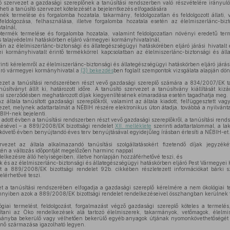
szervezet a gazdasági szereplőnek a tanúsítási rendszerben való részvételére irányuló b
eti a tanúsító szervezet kötelezését a bejelentkezés elfogadására
mék termelése és forgalomba hozatala, takarmány, feldolgozatlan és feldolgozott állati, 
 feldolgozása, felhasználása, illetve forgalomba hozatala esetén az élelmiszerlánc-biz
talnál,
ermék termelése és forgalomba hozatala, valamint feldolgozatlan növényi eredetű term
 talajvédelmi hatáskörben eljáró vármegyei kormányhivatalnál,
án az élelmiszerlánc-biztonsági és állategészségügyi hatáskörében eljáró járási hivatalt
i kormányhivatalt érintő termékkörrel kapcsolatban az élelmiszerlánc-biztonsági és ál
inti kérelemről az élelmiszerlánc-biztonsági és állategészségügyi hatáskörben eljáró járási
járó vármegyei kormányhivatal a
(3) bekezdés
ben foglalt szempontok vizsgálata alapján dön
ezet a tanúsítási rendszerében részt vevő gazdasági szereplő számára a 834/2007/EK t
úsítványt állít ki, határozott időre. A tanúsító szervezet a tanúsítvány kiállítását ki
tási szerződésben meghatározott díjak kiegyenlítésének elmaradása esetén tagadhatja meg.
 általa tanúsított gazdasági szereplőkről, valamint az általa kiadott, felfüggesztett vag
vezet, melynek adattartalmát a NÉBIH részére elektronikus úton átadja, továbbá a nyilvánt
ÉBIH-nek bejelenti.
 adott évben a tanúsítási rendszerben részt vevő gazdasági szereplőkről, a tanúsítási rend
lésével – a 889/2008/EK bizottsági rendelet
XII. melléklete
szerinti adattartalommal, a la
t követő évben benyújtandó éves terv benyújtásával egyidejűleg írásban értesíti a NÉBIH-et.
ezet az általa alkalmazandó tanúsítási szolgáltatásokért fizetendő díjak jegyzék
tén a változás időpontját megelőzően harminc nappal
lkezésre álló helyiségeiben, illetve honlapján hozzáférhetővé teszi, és
és az élelmiszerlánc-biztonsági és állategészségügyi hatáskörben eljáró Pest Vármegyei
t a 889/2008/EK bizottsági rendelet 92b. cikkében részletezett információkat bárki
elérhetővé teszi.
t a tanúsítási rendszerében elfogadja a gazdasági szereplő kérelmére a nem ökológiai ter
nnyiben azok a 889/2008/EK bizottsági rendelet rendelkezéseivel összhangban kerülnek 
giai termelést, feldolgozást, forgalmazást végző gazdasági szereplő köteles a termelés
tani az Öko rendelkezések alá tartozó élelmiszerek, takarmányok, vetőmagok, élelmisz
rmányba bekerülő vagy vélhetően bekerülő egyéb anyagok útjának nyomonkövethetőségét
ténő származása igazolható legyen.