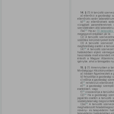
14. §
(1)
A tanúsító szervez
a)
ellenőrzi a gazdasági s
ellenőrzés során laboratóriumi
28
b)
az ellenőrzések sorá
vizsgálati paramétereknek 
szerződésben álló laboratóriu
29
(1a)
Ha az
(1) bekezdés 
megegyező órájában jár le.
(2)
A tanúsító szervezet
szállítási körülményeket bizto
(3)
A tanúsító szerveze
megfelelőség esetén a tanúsít
30
(4)
A tanúsító szervezet 
hatáskörben eljáró vármegyei
használata miatt elrendelt in
értesíti a Magyar Államkin
igénybe, ahol a támogatás ny
15. §
(1)
Amennyiben a tanús
Minőségügyi Kézikönyvében le
a)
írásban figyelmezteti a 
b)
felszólítja a gazdasági
c)
előírja a gazdasági szer
31
d)
rendkívüli ellenőrzést
32
e)
a gazdasági szereplő 
esetekben, vagy
33
f)
visszavonja a tanúsítv
34
(2)
Ha a gazdasági szer
jogsértés esetén a tanúsító 
szabálytalanság megszüntet
35
(2a)
A tanúsító szervez
meghatározott feladatmegoszt
növény- és talajvédelmi hat
talajvédelmi hatáskörében el