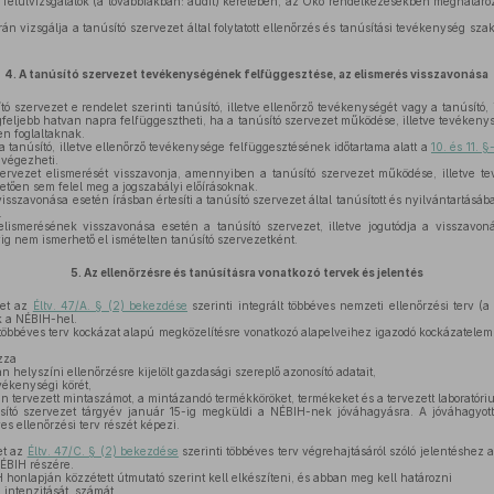
felülvizsgálatok (a továbbiakban: audit) keretében, az Öko rendelkezésekben meghatározo
n vizsgálja a tanúsító szervezet által folytatott ellenőrzés és tanúsítási tevékenység sza
4.
A tanúsító szervezet tevékenységének felfüggesztése, az elismerés visszavonása
ó szervezet e rendelet szerinti tanúsító, illetve ellenőrző tevékenységét vagy a tanúsító, 
 legfeljebb hatvan napra felfüggesztheti, ha a tanúsító szervezet működése, illetve tevéken
n foglaltaknak.
a tanúsító, illetve ellenőrző tevékenysége felfüggesztésének időtartama alatt a
10. és 11. 
 végezheti.
ervezet elismerését visszavonja, amennyiben a tanúsító szervezet működése, illetve t
vetően sem felel meg a jogszabályi előírásoknak.
sszavonása esetén írásban értesíti a tanúsító szervezet által tanúsított és nyilvántartásá
.
lismerésének visszavonása esetén a tanúsító szervezet, illetve jogutódja a visszavonás
g nem ismerhető el ismételten tanúsító szervezetként.
5.
Az ellenőrzésre és tanúsításra vonatkozó tervek és jelentés
zet az
Éltv. 47/A. § (2) bekezdése
szerinti integrált többéves nemzeti ellenőrzési terv (a
k a NÉBIH-hel.
 többéves terv kockázat alapú megközelítésre vonatkozó alapelveihez igazodó kockázatelem
zza
 helyszíni ellenőrzésre kijelölt gazdasági szereplő azonosító adatait,
vékenységi körét,
n tervezett mintaszámot, a mintázandó termékköröket, termékeket és a tervezett laboratóriu
sító szervezet tárgyév január 15-ig megküldi a NÉBIH-nek jóváhagyásra. A jóváhagyot
es ellenőrzési terv részét képezi.
et az
Éltv. 47/C. § (2) bekezdése
szerinti többéves terv végrehajtásáról szóló jelentéshez 
NÉBIH részére.
 honlapján közzétett útmutató szerint kell elkészíteni, és abban meg kell határozni
 intenzitását, számát,