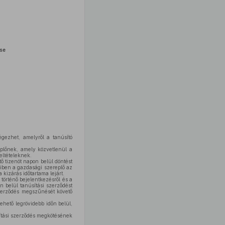
ése
égezhet, amelyről a tanúsító
plőnek, amely közvetlenül a
eltételeknek.
ő tizenöt napon belül döntést
yiben a gazdasági szereplő az
 kizárás időtartama lejárt.
történő bejelentkezésről és a
n belül tanúsítási szerződést
szerződés megszűnését követő
ehető legrövidebb időn belül,
sítási szerződés megkötésének