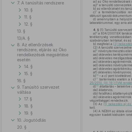
ai)
az Öko rendelkezések m
7. A tanúsítás rendszere
6
aj)
a tanúsító szervezetek 
b)
az ellenőrzésért és tanú
10. §
7
c)
a terméktanúsítási ren
státuszt igazoló dokumentum 
11. §
d)
amennyiben a helyszíni 
laboratóriummal, egy arra akk
12. §
4. §
(1)
Tanúsító szervezet
13. §
8
a)
a 834/2007/EK tanácsi 
tevékenység vonatkozásban t
13/A. §
szabványban leírtakat, és az
8. Az ellenőrzések
b)
megfelel a
(2) bekezdé
(2)
A tanúsító szervezetnek
rendszere, eljárás az Öko
9
a)
növénytermesztés ellen
rendelkezések megsértése
aa)
okleveles kertészmérn
ab)
okleveles mezőgazdasá
esetén
ac)
okleveles agrármérnök
ad)
okleveles növényterme
14. §
ae)
okleveles agrárkémiku
af)
okleveles növényorvos,
15. §
10
b)
– a
c)
pont kivételével
11
c)
bortermelés esetén a 
16. §
25/2010. (III. 19.) FVM rend
12
9. Tanúsító szervezet
d)
állattartás – beleértve
da)
állatorvos,
váltása
db)
felsőfokú állattenyész
dc)
okleveles agrármérnök
17. §
végzettséggel rendelkezik.
(3)
Az
(1) bekezdés a) és
18. §
kell.
(4)
A NÉBIH az általa elism
19. §
egyszer kiadott kódszám ismé
10. Jogutódlás
20. §