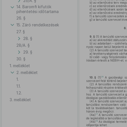
25/A. §
b)
az ellenőrzési terv megva
14. Baromfi kifutók
c)
az ellenőrzések eredmén
d)
az ellenőrzések során ta
pihentetési időtartama
e)
az ellenőrzési eredmény
f)
a tanúsító szervezetek a
26. §
g)
a tanúsító szervezet év
15. Záró rendelkezések
6.
27. §
9. §
(1)
A tanúsító szerveze
28. §
a)
az akkreditált státuszát
b)
az adataiban – székhely
28/A. §
nyolc napon belül bejelenti 
(2)
A tanúsító szervezet t
29. §
a)
tevékenységének várható
b)
csőd- vagy felszámolási
30. §
írásban értesíti a NÉBIH-et, 
1. melléklet
2. melléklet
16
10. §
(1)
A gazdasági sze
1.
szervezet felé történő bejele
(2)
A tanúsítás rendszeré
1.1.
felhasználó részére értékesít
(3)
A tanúsító szervezet a 
1.2.
hoz. A tanúsító szervezet a 
ökológiai gazdálkodás ellenőr
3. melléklet
(4)
A tanúsító szervezet az
tanúsítási rendszerben való r
köt (a továbbiakban: tanúsít
három évig megőrzi.
17
(4a)
A tanúsító szervezet
de legkésőbb a tanúsítási sz
18
(4b)
Az ökológiai termelé
időpontja lehet.