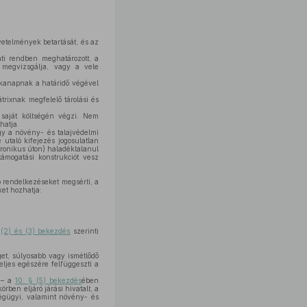
etelmények betartását, és az
ati rendben meghatározott, a
n megvizsgálja, vagy a vele
nkanapnak a határidő végével
rixnak megfelelő tárolási és
t saját költségén végzi. Nem
hatja.
gy a növény- és talajvédelmi
utaló kifejezés jogosulatlan
ktronikus úton) haladéktalanul
ámogatási konstrukciót vesz
o rendelkezéseket megsérti, a
et hozhatja:
a
(2) és (3) bekezdés
szerinti
et, súlyosabb vagy ismétlődő
eljes egészére felfüggeszti a
l – a
10. § (5) bekezdés
ében
ben eljáró járási hivatalt, a
ségügyi, valamint növény- és