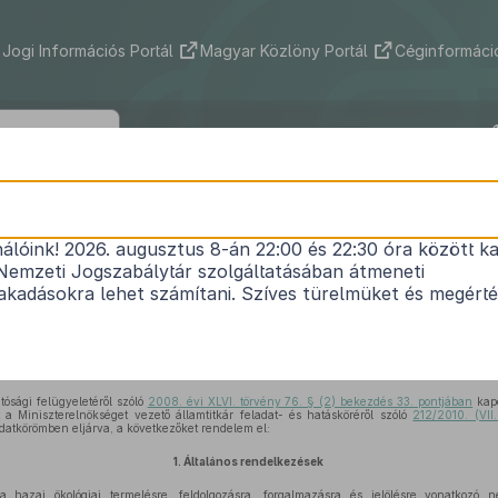
Jogi Információs Portál
Magyar Közlöny Portál
Céginformáció
34/2013. (V. 14.) VM rendelet
nálóink! 2026. augusztus 8-án 22:00 és 22:30 óra között ka
azdasági termékek és élelmiszerek ökológiai gazd
Nemzeti Jogszabálytár szolgáltatásában átmeneti
zerinti tanúsításáról, előállításáról, forgalmazásá
kadásokra lehet számítani. Szíves türelmüket és megért
és ellenőrzésének eljárásrendjéről
Hatályos: 2024. 01. 01. –
tósági felügyeletéről szóló
2008. évi XLVI. törvény 76. § (2) bekezdés 33. pontjában
kapo
 a Miniszterelnökséget vezető államtitkár feladat- és hatásköréről szóló
212/2010. (VII
datkörömben eljárva, a következőket rendelem el:
1.
Általános rendelkezések
hazai ökológiai termelésre, feldolgozásra, forgalmazásra és jelölésre vonatkozó n