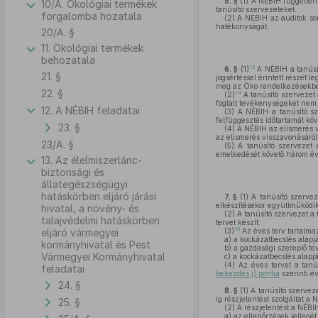
5. §
(1)
A NÉBIH független 
10/A. Ökológiai termékek
tanúsító szervezeteket.
forgalomba hozatala
(2)
A NÉBIH az auditok sorá
hatékonyságát.
20/A. §
11. Ökológiai termékek
behozatala
13
6. §
(1)
A NÉBIH a tanúsít
21. §
jogsértéssel érintett részét
meg az Öko rendelkezésekbe
22. §
14
(2)
A tanúsító szervezet 
foglalt tevékenységeket nem
12. A NÉBIH feladatai
(3)
A NÉBIH a tanúsító sz
felfüggesztés időtartamát kö
23. §
(4)
A NÉBIH az elismerés vi
az elismerés visszavonásáról
23/A. §
(5)
A tanúsító szervezet e
emelkedését követő három évi
13. Az élelmiszerlánc-
biztonsági és
állategészségügyi
hatáskörben eljáró járási
7. §
(1)
A tanúsító szerve
elkészítésekor együttműködi
hivatal, a növény- és
(2)
A tanúsító szervezet a
talajvédelmi hatáskörben
tervet készít.
15
eljáró vármegyei
(3)
Az éves terv tartalma
a)
a kockázatbecslés alapján
kormányhivatal és Pest
b)
a gazdasági szereplő te
Vármegyei Kormányhivatal
c)
a kockázatbecslés alapjá
(4)
Az éves tervet a tanú
feladatai
bekezdés j) pontja
szerinti év
24. §
8. §
(1)
A tanúsító szervez
ig részjelentést szolgáltat a 
25. §
(2)
A részjelentést a NÉBIH
a)
az ellenőrzések jellegét,