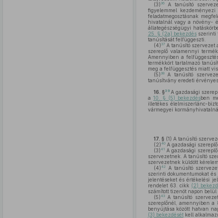
36
(3)
A tanúsító szervezet
figyelemmel kezdeményez
feladatmegosztásnak megfele
hivatalnál vagy a növény- é
állategészségügyi hatáskörbe
25. § (2a) bekezdés
szerinti 
tanúsítását felfüggeszti.
37
(4)
A tanúsító szervezet 
szereplő valamennyi terméke
Amennyiben a felfüggesztés 
termékkört tartalmazó tanúsí
meg a felfüggesztés miatt vi
38
(5)
A tanúsító szerveze
tanúsítvány eredeti érvényes
39
16. §
A gazdasági szerepl
a
10. § (5) bekezdés
ben me
illetékes élelmiszerlánc-biz
vármegyei kormányhivatalná
17. §
(1)
A tanúsító szerveze
40
(2)
A gazdasági szereplő 
41
(3)
A gazdasági szereplő 
szervezetnek. A tanúsító sze
szervezetnek küldött kérelemb
42
(4)
A tanúsító szervezet
szerinti dokumentumokat és
jelentéseket és értékelési j
rendelet 63. cikk
(2) bekez
számított tizenöt napon belü
43
(5)
A tanúsító szerveze
szereplőnél, amennyiben a 8
benyújtása között hatvan na
(3) bekezdését
kell alkalmaz