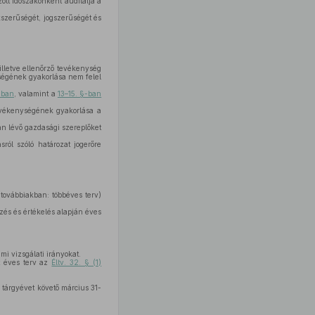
tt időszakonként auditálja a
kszerűségét, jogszerűségét és
illetve ellenőrző tevékenység
ységének gyakorlása nem felel
§-ban
, valamint a
13–15. §-ban
evékenységének gyakorlása a
ban lévő gazdasági szereplőket
ról szóló határozat jogerőre
 továbbiakban: többéves terv)
zés és értékelés alapján éves
mi vizsgálati irányokat.
t éves terv az
Éltv. 32. § (1)
a tárgyévet követő március 31-