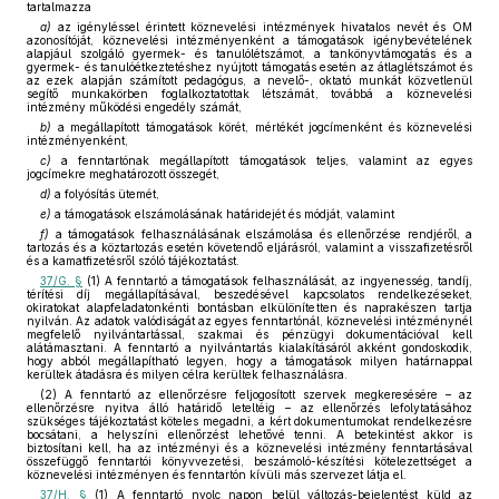
tartalmazza
a)
az igényléssel érintett köznevelési intézmények hivatalos nevét és OM
azonosítóját, köznevelési intézményenként a támogatások igénybevételének
alapjául szolgáló gyermek- és tanulólétszámot, a tankönyvtámogatás és a
gyermek- és tanulóétkeztetéshez nyújtott támogatás esetén az átlaglétszámot és
az ezek alapján számított pedagógus, a nevelő-, oktató munkát közvetlenül
segítő munkakörben foglalkoztatottak létszámát, továbbá a köznevelési
intézmény működési engedély számát,
b)
a megállapított támogatások körét, mértékét jogcímenként és köznevelési
intézményenként,
c)
a fenntartónak megállapított támogatások teljes, valamint az egyes
jogcímekre meghatározott összegét,
d)
a folyósítás ütemét,
e)
a támogatások elszámolásának határidejét és módját, valamint
f)
a támogatások felhasználásának elszámolása és ellenőrzése rendjéről, a
tartozás és a köztartozás esetén követendő eljárásról, valamint a visszafizetésről
és a kamatfizetésről szóló tájékoztatást.
37/G. §
(1) A fenntartó a támogatások felhasználását, az ingyenesség, tandíj,
térítési díj megállapításával, beszedésével kapcsolatos rendelkezéseket,
okiratokat alapfeladatonkénti bontásban elkülönítetten és naprakészen tartja
nyilván. Az adatok valódiságát az egyes fenntartónál, köznevelési intézménynél
megfelelő nyilvántartással, szakmai és pénzügyi dokumentációval kell
alátámasztani. A fenntartó a nyilvántartás kialakításáról akként gondoskodik,
hogy abból megállapítható legyen, hogy a támogatások milyen határnappal
kerültek átadásra és milyen célra kerültek felhasználásra.
(2) A fenntartó az ellenőrzésre feljogosított szervek megkeresésére – az
ellenőrzésre nyitva álló határidő leteltéig – az ellenőrzés lefolytatásához
szükséges tájékoztatást köteles megadni, a kért dokumentumokat rendelkezésre
bocsátani, a helyszíni ellenőrzést lehetővé tenni. A betekintést akkor is
biztosítani kell, ha az intézményi és a köznevelési intézmény fenntartásával
összefüggő fenntartói könyvvezetési, beszámoló-készítési kötelezettséget a
köznevelési intézményen és fenntartón kívüli más szervezet látja el.
37/H. §
(1) A fenntartó nyolc napon belül változás-bejelentést küld az