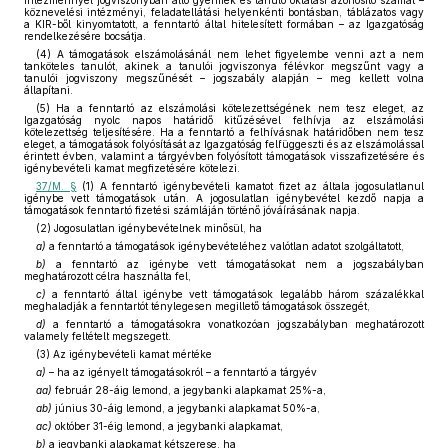
intézménnyel jogviszonyban álló gyermek és tanuló oktatási azonosító számát –
köznevelési intézményi, feladatellátási helyenkénti bontásban, táblázatos vagy
a KIR-ből kinyomtatott, a fenntartó által hitelesített formában – az Igazgatóság
rendelkezésére bocsátja.
(4) A támogatások elszámolásánál nem lehet figyelembe venni azt a nem
tanköteles tanulót, akinek a tanulói jogviszonya félévkor megszűnt vagy a
tanulói jogviszony megszűnését – jogszabály alapján – meg kellett volna
állapítani.
(5) Ha a fenntartó az elszámolási kötelezettségének nem tesz eleget, az
Igazgatóság nyolc napos határidő kitűzésével felhívja az elszámolási
kötelezettség teljesítésére. Ha a fenntartó a felhívásnak határidőben nem tesz
eleget, a támogatások folyósítását az Igazgatóság felfüggeszti és az elszámolással
érintett évben, valamint a tárgyévben folyósított támogatások visszafizetésére és
igénybevételi kamat megfizetésére kötelezi.
37/M. §
(1) A fenntartó igénybevételi kamatot fizet az általa jogosulatlanul
igénybe vett támogatások után. A jogosulatlan igénybevétel kezdő napja a
támogatások fenntartó fizetési számláján történő jóváírásának napja.
(2) Jogosulatlan igénybevételnek minősül, ha
a)
a fenntartó a támogatások igénybevételéhez valótlan adatot szolgáltatott,
b)
a fenntartó az igénybe vett támogatásokat nem a jogszabályban
meghatározott célra használta fel,
c)
a fenntartó által igénybe vett támogatások legalább három százalékkal
meghaladják a fenntartót ténylegesen megillető támogatások összegét,
d)
a fenntartó a támogatásokra vonatkozóan jogszabályban meghatározott
valamely feltételt megszegett.
(3) Az igénybevételi kamat mértéke
a)
– ha az igényelt támogatásokról – a fenntartó a tárgyév
aa)
február 28-áig lemond, a jegybanki alapkamat 25%-a,
ab)
június 30-áig lemond, a jegybanki alapkamat 50%-a,
ac)
október 31-éig lemond, a jegybanki alapkamat,
b)
a jegybanki alapkamat kétszerese, ha