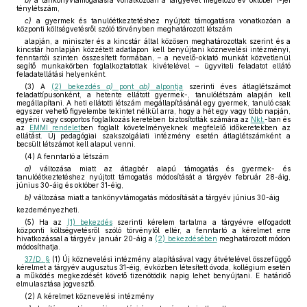
b)
a tankönyvtámogatásra vonatkozóan a tárgyévet megelőző év október 1-jei
ténylétszám,
c)
a gyermek és tanulóétkeztetéshez nyújtott támogatásra vonatkozóan a
központi költségvetésről szóló törvényben meghatározott létszám
alapján, a miniszter és a kincstár által közösen meghatározottak szerint és a
kincstár honlapján közzétett adatlapon kell benyújtani köznevelési intézményi,
fenntartói szinten összesített formában, – a nevelő-oktató munkát közvetlenül
segítő munkakörben foglalkoztatottak kivételével – ügyviteli feladatot ellátó
feladatellátási helyenként.
(3) A
(2) bekezdés
a)
pont
ab)
alpontja
szerinti éves átlaglétszámot
feladattípusonként, a hetente ellátott gyermek-, tanulólétszám alapján kell
megállapítani. A heti ellátotti létszám megállapításánál egy gyermek, tanuló csak
egyszer vehető figyelembe tekintet nélkül arra, hogy a hét egy vagy több napján,
egyéni vagy csoportos foglalkozás keretében biztosították számára az
Nkt.
-ban és
az
EMMI rendelet
ben foglalt követelményeknek megfelelő időkeretekben az
ellátást. Új pedagógiai szakszolgálati intézmény esetén átlaglétszámként a
becsült létszámot kell alapul venni.
(4) A fenntartó a létszám
a)
változása miatt az átlagbér alapú támogatás és gyermek- és
tanulóétkeztetéshez nyújtott támogatás módosítását a tárgyév február 28-áig,
június 30-áig és október 31-éig,
b)
változása miatt a tankönyvtámogatás módosítását a tárgyév június 30-áig
kezdeményezheti.
(5) Ha az
(1) bekezdés
szerinti kérelem tartalma a tárgyévre elfogadott
központi költségvetésről szóló törvénytől eltér, a fenntartó a kérelmet erre
hivatkozással a tárgyév január 20-áig a
(2) bekezdésében
meghatározott módon
módosíthatja.
37/D. §
(1) Új köznevelési intézmény alapításával vagy átvételével összefüggő
kérelmet a tárgyév augusztus 31-éig, évközben létesített óvoda, kollégium esetén
a működés megkezdését követő tizenötödik napig lehet benyújtani. E határidő
elmulasztása jogvesztő.
(2) A kérelmet köznevelési intézmény