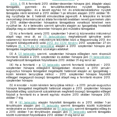
„
50/A. §
(1) A fenntartó 2013. október–december hónapra járó, átlagbér alapú
támogatás, gyermek- és tanulóétkeztetéshez nyújtott támogatás,
tankönyvtámogatás-, és a bevett egyház hit- és erkölcstanoktatáshoz nyújtott
támogatás iránti kérelmét a 2013. október 1-jei létszám alapján 2013. október 18-
áig nyújthatja be. E határidő elmulasztása jogvesztő. A települési és területi
nemzetiségi önkormányzat az általa fenntartott óvodában nevelt gyermekek után
a 2013. október–december hónapokra támogatásra vonatkozó kérelmet nem
nyújthat be. Az e bekezdés szerinti igénylés alapján az Igazgatóság hivatalból
állapítja meg az október–december hónapra járó működési támogatást.
(2) Az a fenntartó, amely 2013. szeptember 1-jével új köznevelési intézményt
alapít vagy vesz át, az
(1) bekezdésben
meghatározott igénylése során
valamennyi köznevelési intézményre tekintettel közli a Magyarország 2013. évi
központi költségvetéséről szóló
2012. évi CCIV. törvény
2013. szeptember 27-én
hatályos
35. § (1) és (2) bekezdése
alapján a 2013. szeptember hónapra járó
támogatás megállapításához szükséges adatokat.
(3) A
(2) bekezdés
szerinti, szeptember hónapra előlegben nem részesült
fenntartó részére a 2013. szeptember és október hónapra járó
(1) bekezdésben
meghatározott támogatások folyósítására 2013. október 31-éig kerül sor.
(4) Ha a fenntartó – a
(2) bekezdés
szerinti fenntartó kivételével – 2013.
szeptember hónapra előlegként támogatásban részesült, a 2013. január–
augusztus hónapra támogatást megállapító határozat alapján az Igazgatóság –
külön kérelem benyújtása nélkül – 2013. szeptember hónapra folyósított
előleggel megegyező összegű támogatást állapít meg a fenntartó részére 2013.
szeptember hónapra.
(5) A kincstár – külön kérelem benyújtása nélkül – a 2013. január–augusztus
hónapra támogatást megállapító határozat alapján a 2013. szeptember hónapra
folyósított előleg száztizenöt százalékának megfelelő összegű támogatási előleget
folyósít a fenntartó és a bevett egyház részére 2013. október hónapra 2013.
október 7-éig.
(6) A
(4) bekezdés
alapján folyósított támogatás és a 2013. október 1-jei
ténylétszám alapján járó
(1) bekezdés
szerinti támogatás közötti különbözet
rendezésére az éves elszámoláskor, az
(5) bekezdés
szerinti támogatási előleg és
a 2013. október 1-jei ténylétszám alapján járó
(1) bekezdés
szerinti támogatás
közötti különbözet folyósítására 2013. október 31-éig kerül sor.