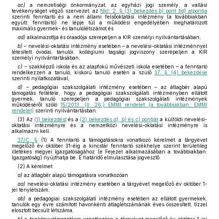
ac)
a nemzetiségi önkormányzat, az egyházi jogi személy, a vallási
tevékenységet végző szervezet, az
Nkt. 2. § (3) bekezdés
b)
pont
bd)
alpontja
szerinti fenntartó és a nem állami felsőoktatási intézmény (a továbbiakban
együtt: fenntartó) ne lépje túl a működési engedélyében meghatározott
maximális gyermek- és tanulólétszámot és
ad)
alkalmazottja és óraadója szerepeljen a KIR személyi nyilvántartásában,
b)
– nevelési-oktatási intézmény esetében – a nevelési-oktatási intézménnyel
létesített óvodai, tanulói, kollégiumi tagsági jogviszony szerepeljen a KIR
személyi nyilvántartásában,
c)
– szakképző iskola és az alapfokú művészeti iskola esetében – a fenntartó
rendelkezzen a tanuló, kiskorú tanuló esetén a szülő
37. § (4) bekezdése
szerinti nyilatkozatával,
d)
– pedagógiai szakszolgálati intézmény esetében – az átlagbér alapú
támogatás feltétele, hogy a pedagógiai szakszolgálati intézményben ellátott
gyermek, tanuló szerepeljen a pedagógiai szakszolgálati intézmények
működéséről szóló
15/2013. (II. 26.) EMMI rendelet (a továbbiakban: EMMI
rendelet)
szerinti nyilvántartásban.
(3) Az
(1) bekezdést
és a
(2) bekezdés
a), b)
és
c)
pontját
a külföldi nevelési-
oktatási intézményre és a nemzetközi nevelési-oktatási intézményre is
alkalmazni kell.
37/C. §
(1) A fenntartó a támogatásokra vonatkozó kérelmét a tárgyévet
megelőző év október 31-éig a kincstár fenntartó székhelye szerint területileg
illetékes megyei igazgatóságához (e Fejezet alkalmazásában a továbbiakban:
Igazgatóság) nyújthatja be. E határidő elmulasztása jogvesztő.
(2) A kérelmet
a)
az átlagbér alapú támogatásra vonatkozóan
aa)
nevelési-oktatási intézmény esetében a tárgyévet megelőző év október 1-
jei ténylétszám,
ab)
a pedagógiai szakszolgálati intézmény esetében az ellátott gyermekek,
tanulók egy évre számított havonkénti átlaglétszámának éves összesített, tízzel
elosztott becsült létszáma,