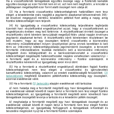
Ha a visszafizetendő támogatások együttes összege vagy a fizetendő kamatok
együttes összege az ezer forintot nem éri el, azt nem kell megfizetni, a kincstár a
pótlólagosan megállapított ezer forint alatti összeget nem utalja át.
(3) Ha a fenntartó visszafizetési kötelezettségének határidőben nem tesz
eleget, a késedelembe esés napjától a jegybanki alapkamat kétszeresének 365-
öd részével megegyező mértékű késedelmi pótlékot fizet addig a napig, amíg
fizetési kötelezettségét nem teljesíti.
(4) Az Igazgatóság a visszafizetési kötelezettség teljesítésére legfeljebb
tizenkét havi részletfizetést engedélyezhet azzal, hogy a visszafizetésnek az
engedélyezés évében meg kell történnie. A részletfizetéssel érintett összeget a
részletfizetés iránti kérelem benyújtását megelőző félév utolsó napján érvényes
jegybanki alapkamat terheli. A részletfizetés iránti kérelemben részletesen be
kell mutatni, hogy az egy összegben történő visszafizetés a köznevelési
intézmény működtetésében milyen veszélyekkel járna, ennek keretében ki kell
térni az intézményi kötelezettségvállalás jogcímenkénti összegére, a tervezett
fenntartói intézkedésekre, továbbá mellékelni kell a köznevelési intézmény
elfogadott éves költségvetését és a bankszámlakivonatot a visszafizetési
kötelezettséget megállapító határozathozatal napjára vonatkozóan valamennyi –
a fenntartó saját és a köznevelési intézmény – fizetési számlájáról. A
részletfizetési kérelemről az Igazgatóság soron kívül dönt.
(5) Ha a fenntartó a részletfizetést engedélyező döntésben foglalt fizetési
kötelezettségének nem tesz eleget, a visszafizetési és igénybevételi
kamatfizetési kötelezettség, valamint az eredeti esedékességtől felszámított,
(3)
bekezdésnek
megfelelő késedelmi pótlékfizetési kötelezettség egy összegben,
azonnal esedékessé válik.
(6) Ha a fenntartó
(5) bekezdés
alapján esedékessé vált tartozása
a)
nem haladja meg a fenntartót megillető egy havi támogatások összegét és
az esedékessé válását követő öt napon belül a fenntartó nem tesz eleget fizetési
kötelezettségének, az Igazgatóság a fenntartót megillető soron következő havi
támogatások összegéből levonja a tartozás és a késedelmi pótlék összegét,
b)
meghaladja a fenntartót megillető egy havi támogatások összegét és az
esedékessé válását követő öt napon belül a fenntartó nem tesz eleget fizetési
kötelezettségének, az Igazgatóság felfüggeszti a támogatások kifizetését és
beszedési megbízást nyújt be a fenntartó fizetési számlájára.