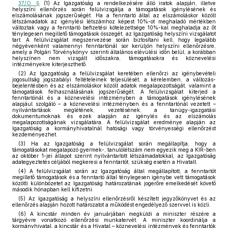
37/O. §
(1) Az Igazgatóság a rendelkezésére álló iratok alapján, illetve
helyszíni ellenőrzés során felülvizsgálja a támogatások igénylésének és
elszámolásának jogszerűségét. Ha a fenntartó által az elszámoláskor közölt
létszámadatok az igénylési létszámhoz képest 10%-ot meghaladó mértékben
változtak vagy a fenntartó befizetési kötelezettsége 10%-kal meghaladja az őt
ténylegesen megillető támogatások összegét, az Igazgatóság helyszíni vizsgálatot
tart. A felülvizsgálat megszervezése során biztosítani kell, hogy legalább
négyévenként valamennyi fenntartónál sor kerüljön helyszíni ellenőrzésre,
amely a Polgári Törvénykönyv szerinti általános elévülési időn belül, a korábban
helyszínen nem vizsgált időszakra, támogatásokra és köznevelési
intézményekre kiterjeszthető.
(2) Az Igazgatóság a felülvizsgálat keretében ellenőrzi az igénybevételi
jogosultság jogszabályi feltételeinek teljesülését, a kérelemben, a változás-
bejelentésben és az elszámoláskor közölt adatok megalapozottságát, valamint a
támogatások felhasználásának jogszerűségét. A felülvizsgálat kiterjed a
fenntartónál és a köznevelési intézményben a támogatások igénylésének
alapjául szolgáló – a köznevelési intézményben és a fenntartónál vezetett –
nyilvántartások meglétének, vezetésének, a tanügy-igazgatási
dokumentumoknak és ezek alapján az igénylés és az elszámolás
megalapozottságának vizsgálatára. A felülvizsgálat eredménye alapján az
Igazgatóság a kormányhivatalnál hatósági vagy törvényességi ellenőrzést
kezdeményezhet.
(3) Ha az Igazgatóság a felülvizsgálat során megállapítja, hogy a
támogatásokat megalapozó gyermek-, tanulólétszám nem egyezik meg a KIR-ben
az október 1-jei állapot szerint nyilvántartott létszámadatokkal, az Igazgatóság
adategyeztetés céljából megkeresi a fenntartót, szükség esetén a Hivatalt.
(4) A felülvizsgálat során az Igazgatóság által megállapított, a fenntartót
megillető támogatások és a fenntartó által ténylegesen igénybe vett támogatások
közötti különbözetet az Igazgatóság határozatának jogerőre emelkedését követő
második hónapban kell kifizetni.
(5) Az Igazgatóság a helyszíni ellenőrzésről készített jegyzőkönyvet és az
ellenőrzés alapján hozott határozatot a működést engedélyező szervvel is közli.
(6) A kincstár minden év januárjában megküldi a miniszter részére a
tárgyévre vonatkozó ellenőrzési munkatervét. A miniszter koordinálja a
kormányhivatal, a kincstár és a Hivatal – köznevelési intézmények és fenntartók