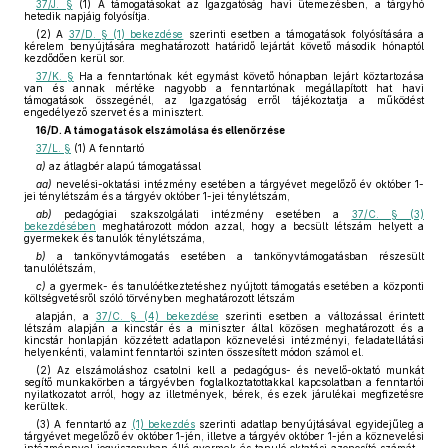
37/J. §
(1) A támogatásokat az Igazgatóság havi ütemezésben, a tárgyhó
hetedik napjáig folyósítja.
(2) A
37/D. § (1) bekezdése
szerinti esetben a támogatások folyósítására a
kérelem benyújtására meghatározott határidő lejártát követő második hónaptól
kezdődően kerül sor.
37/K. §
Ha a fenntartónak két egymást követő hónapban lejárt köztartozása
van és annak mértéke nagyobb a fenntartónak megállapított hat havi
támogatások összegénél, az Igazgatóság erről tájékoztatja a működést
engedélyező szervet és a minisztert.
16/D. A támogatások elszámolása és ellenőrzése
37/L. §
(1) A fenntartó
a)
az átlagbér alapú támogatással
aa)
nevelési-oktatási intézmény esetében a tárgyévet megelőző év október 1-
jei ténylétszám és a tárgyév október 1-jei ténylétszám,
ab)
pedagógiai szakszolgálati intézmény esetében a
37/C. § (3)
bekezdésében
meghatározott módon azzal, hogy a becsült létszám helyett a
gyermekek és tanulók ténylétszáma,
b)
a tankönyvtámogatás esetében a tankönyvtámogatásban részesült
tanulólétszám,
c)
a gyermek- és tanulóétkeztetéshez nyújtott támogatás esetében a központi
költségvetésről szóló törvényben meghatározott létszám
alapján, a
37/C. § (4) bekezdése
szerinti esetben a változással érintett
létszám alapján a kincstár és a miniszter által közösen meghatározott és a
kincstár honlapján közzétett adatlapon köznevelési intézményi, feladatellátási
helyenkénti, valamint fenntartói szinten összesített módon számol el.
(2) Az elszámoláshoz csatolni kell a pedagógus- és nevelő-oktató munkát
segítő munkakörben a tárgyévben foglalkoztatottakkal kapcsolatban a fenntartói
nyilatkozatot arról, hogy az illetmények, bérek, és ezek járulékai megfizetésre
kerültek.
(3) A fenntartó az
(1) bekezdés
szerinti adatlap benyújtásával egyidejűleg a
tárgyévet megelőző év október 1-jén, illetve a tárgyév október 1-jén a köznevelési