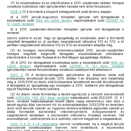
(7) Az elszámoláskor és az ellenőrzéskor a 2013. szeptember–október hónapra
vonatkozó különbözet után igénybevételi kamatot nem lehet felszámolni.
50/B. §
(1) A fenntartó a központi költségvetésről szóló törvény alapján
a)
a 2013. január–augusztus hónapban igénybe vett támogatással a
közoktatásról szóló
1993. évi LXXIX. törvény
végrehajtásáról szóló
20/1997. (II.
13.) Korm. rendelet
,
b)
a 2013. szeptember–december hónapban igénybe vett támogatással e
rendelet
szerint számol el azzal, hogy az Igazgatóság az elszámolás során a fenntartót
megillető támogatást az
a)
pontban meghatározott időszakra 1/12 és 7/12, a
b)
pontban meghatározott időszakra 1/12 és 3/12-ed részekben állapítja meg.
(2) Az országos nemzetiségi önkormányzatokat 2013. január–szeptember
hónapra megillető kiegészítő támogatás elszámolásának elbírálására,
ellenőrzésére a kincstár Budapesti és Pest Megyei Igazgatósága illetékes.
(3) A 2013. évi támogatások elszámolása során a közoktatásról szóló
1993. évi
LXXIX. törvény
végrehajtásáról szóló
20/1997. (II. 13.) Korm. rendelet
igénybevételi kamat felszámítására vonatkozó szabályait kell alkalmazni.
50/C. §
(1) A tankönyvtámogatás igénylésekor az általános iskola első
évfolyamára beiratkozott tanulók 2013. október 1-jei létszáma nem haladhatja
meg a 2013/2014-es tanév első évfolyamára beiratkozott tanulók ténylétszámát.
A támogatást az Igazgatóság egy összegben a 2013. októberre járó támogatással
együtt folyósítja a fenntartó számára.
(2) Az állami iskola fenntartója a bevett egyházzal a nemzeti köznevelésről
szóló
229/2012. (VIII. 28.) Korm. rendelet
módosításáról szóló 353/2013. (X. 4.)
Korm. rendelet hatálybalépését követő ötödik napig elektronikus úton közli a
bevett egyház által szervezett hit- és erkölcsoktatásban 2013/2014-es tanévben
részt vevő tanulók számát, az ingyenes tankönyvellátásra jogosultak számát az
általa fenntartott köznevelési intézményenkénti, évfolyamonkénti és
csoportonkénti bontásban, a köznevelési intézmény hivatalos nevének, OM
azonosítójának, székhelyének és a székhely szerinti megyének a megadásával.
50/D. § A 37. § (4) bekezdése
szerinti nyilatkozatot, ha a meglévő tanulói
jogviszonyok vonatkozásában ilyennel nem rendelkezik, a köznevelési