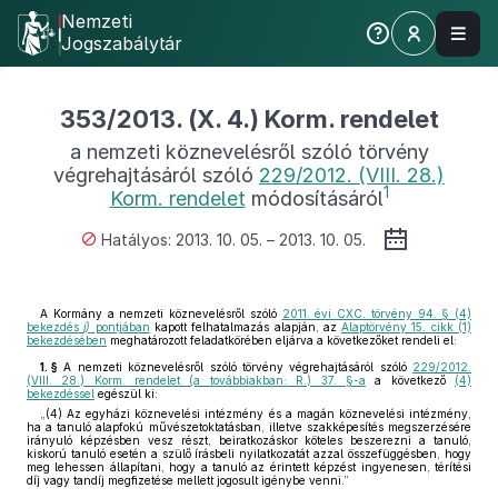
Nemzeti
Jogszabálytár
353/2013. (X. 4.) Korm. rendelet
a nemzeti köznevelésről szóló törvény
végrehajtásáról szóló
229/2012. (VIII. 28.)
1
Korm. rendelet
módosításáról
Hatályos: 2013. 10. 05. – 2013. 10. 05.
A Kormány a nemzeti köznevelésről szóló
2011. évi CXC. törvény 94. § (4)
bekezdés
j)
pontjában
kapott felhatalmazás alapján, az
Alaptörvény 15. cikk (1)
bekezdésében
meghatározott feladatkörében eljárva a következőket rendeli el:
1. §
A nemzeti köznevelésről szóló törvény végrehajtásáról szóló
229/2012.
(VIII. 28.) Korm. rendelet (a továbbiakban: R.) 37. §-a
a következő
(4)
bekezdéssel
egészül ki:
„(4) Az egyházi köznevelési intézmény és a magán köznevelési intézmény,
ha a tanuló alapfokú művészetoktatásban, illetve szakképesítés megszerzésére
irányuló képzésben vesz részt, beiratkozáskor köteles beszerezni a tanuló,
kiskorú tanuló esetén a szülő írásbeli nyilatkozatát azzal összefüggésben, hogy
meg lehessen állapítani, hogy a tanuló az érintett képzést ingyenesen, térítési
díj vagy tandíj megfizetése mellett jogosult igénybe venni.”