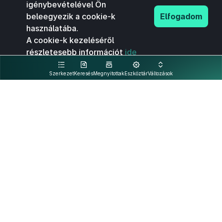
igénybevételével Ön
beleegyezik a cookie-k
Elfogadom
használatába.
A cookie-k kezeléséről
részletesebb információt
ide
kattintva olvashat.
Szerkezet
Keresés
Megnyitottak
Eszköztár
Változások
Kapcsolat