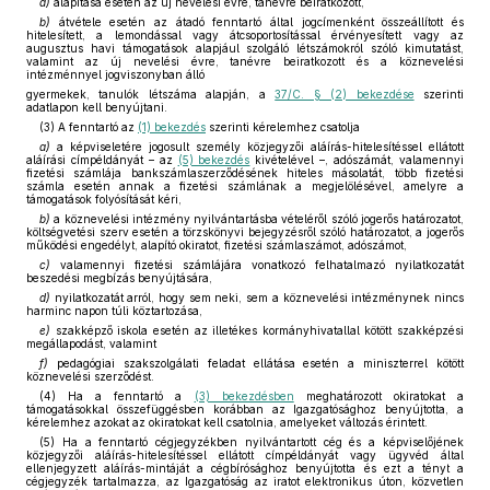
a)
alapítása esetén az új nevelési évre, tanévre beiratkozott,
b)
átvétele esetén az átadó fenntartó által jogcímenként összeállított és
hitelesített, a lemondással vagy átcsoportosítással érvényesített vagy az
augusztus havi támogatások alapjául szolgáló létszámokról szóló kimutatást,
valamint az új nevelési évre, tanévre beiratkozott és a köznevelési
intézménnyel jogviszonyban álló
gyermekek, tanulók létszáma alapján, a
37/C. § (2) bekezdése
szerinti
adatlapon kell benyújtani.
(3) A fenntartó az
(1) bekezdés
szerinti kérelemhez csatolja
a)
a képviseletére jogosult személy közjegyzői aláírás-hitelesítéssel ellátott
aláírási címpéldányát – az
(5) bekezdés
kivételével –, adószámát, valamennyi
fizetési számlája bankszámlaszerződésének hiteles másolatát, több fizetési
számla esetén annak a fizetési számlának a megjelölésével, amelyre a
támogatások folyósítását kéri,
b)
a köznevelési intézmény nyilvántartásba vételéről szóló jogerős határozatot,
költségvetési szerv esetén a törzskönyvi bejegyzésről szóló határozatot, a jogerős
működési engedélyt, alapító okiratot, fizetési számlaszámot, adószámot,
c)
valamennyi fizetési számlájára vonatkozó felhatalmazó nyilatkozatát
beszedési megbízás benyújtására,
d)
nyilatkozatát arról, hogy sem neki, sem a köznevelési intézménynek nincs
harminc napon túli köztartozása,
e)
szakképző iskola esetén az illetékes kormányhivatallal kötött szakképzési
megállapodást, valamint
f)
pedagógiai szakszolgálati feladat ellátása esetén a miniszterrel kötött
köznevelési szerződést.
(4) Ha a fenntartó a
(3) bekezdésben
meghatározott okiratokat a
támogatásokkal összefüggésben korábban az Igazgatósághoz benyújtotta, a
kérelemhez azokat az okiratokat kell csatolnia, amelyeket változás érintett.
(5) Ha a fenntartó cégjegyzékben nyilvántartott cég és a képviselőjének
közjegyzői aláírás-hitelesítéssel ellátott címpéldányát vagy ügyvéd által
ellenjegyzett aláírás-mintáját a cégbírósághoz benyújtotta és ezt a tényt a
cégjegyzék tartalmazza, az Igazgatóság az iratot elektronikus úton, közvetlen