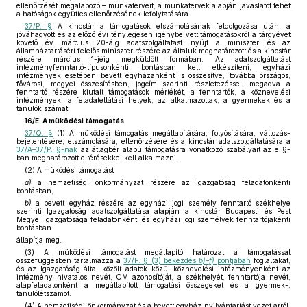
ellenőrzését megalapozó – munkaterveit, a munkatervek alapján javaslatot tehet
a hatóságok együttes ellenőrzésének lefolytatására.
37/P. §
A kincstár a támogatások elszámolásának feldolgozása után, a
jóváhagyott és az előző évi ténylegesen igénybe vett támogatásokról a tárgyévet
követő év március 20-áig adatszolgáltatást nyújt a miniszter és az
államháztartásért felelős miniszter részére az általuk meghatározott és a kincstár
részére március 1-jéig megküldött formában. Az adatszolgáltatást
intézményfenntartó-típusonkénti bontásban kell elkészíteni, egyházi
intézmények esetében bevett egyházanként is összesítve, továbbá országos,
fővárosi, megyei összesítésben, jogcím szerinti részletezéssel, megadva a
fenntartó részére kiutalt támogatások mértékét, a fenntartók, a köznevelési
intézmények, a feladatellátási helyek, az alkalmazottak, a gyermekek és a
tanulók számát.
16/E. A működési támogatás
37/Q. §
(1) A működési támogatás megállapítására, folyósítására, változás-
bejelentésére, elszámolására, ellenőrzésére és a kincstár adatszolgáltatására a
37/A–37/P. §-nak
az átlagbér alapú támogatásra vonatkozó szabályait az e §-
ban meghatározott eltérésekkel kell alkalmazni.
(2) A működési támogatást
a)
a nemzetiségi önkormányzat részére az Igazgatóság feladatonkénti
bontásban,
b)
a bevett egyház részére az egyházi jogi személy fenntartó székhelye
szerinti Igazgatóság adatszolgáltatása alapján a kincstár Budapesti és Pest
Megyei Igazgatósága feladatonkénti és egyházi jogi személyek fenntartójakénti
bontásban
állapítja meg.
(3) A működési támogatást megállapító határozat a támogatással
összefüggésben tartalmazza a
37/F. § (3) bekezdés
b)–f)
pontjában
foglaltakat,
és az Igazgatóság által közölt adatok közül köznevelési intézményenként az
intézmény hivatalos nevét, OM azonosítóját, a székhelyét, fenntartója nevét,
alapfeladatonként a megállapított támogatási összegeket és a gyermek-,
tanulólétszámot.
(4) A nemzetiségi önkormányzat és a bevett egyház nyilvántartást vezet arról,