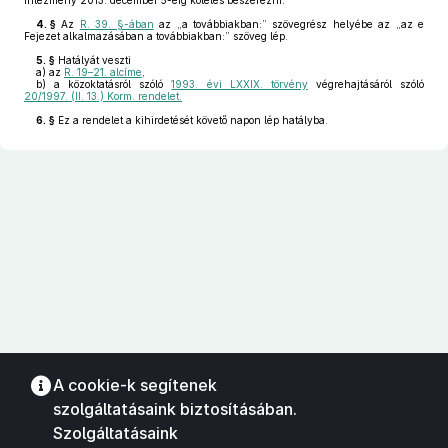
intézmény 2013. december 5-éig köteles beszerezni.”
4. §
Az
R. 39. §-ában
az „a továbbiakban:” szövegrész helyébe az „az e
Fejezet alkalmazásában a továbbiakban:” szöveg lép.
5. §
Hatályát veszti
a)
az
R. 19–21. alcíme
,
b)
a közoktatásról szóló
1993. évi LXXIX. törvény
végrehajtásáról szóló
20/1997. (II. 13.) Korm. rendelet.
6. §
Ez a rendelet a kihirdetését követő napon lép hatályba.
A cookie-k segítenek
szolgáltatásaink biztosításában.
Szolgáltatásaink