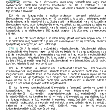
Igazgatóság részére, ha a köznevelési intézmény feladataiban vagy más
nyilvántartott adataiban változás következett be. Ha a változás a KIR
adattartalmát is érinti, az Igazgatóság erről – az eltérés okának bemutatásával –
tájékoztatja a Hivatalt.
(2) Ha az Igazgatóság a nyilvántartásában szereplő adatokban a
támogatásokra való jogosultságot érintő változtatást tapasztal, adategyeztetést
kezdeményez a fenntartóval és szükség esetén a Hivatallal. Ha a változtatás a
támogatások jogosulatlan igénybevételéhez vezethet, az Igazgatóság az igénylés
módosítására hívja fel a fenntartót. Ha a fenntartó az igénylést nem módosítja, az
Igazgatóság a rendelkezésére álló adatok alapján állapítja meg az esetleges
eltérést.
(3) Ha a fenntartó székhelye a kérelem benyújtását követően megváltozik, az
e rendeletben meghatározott eljárási cselekményeket az új székhely szerinti
Igazgatóság a tárgyév január 1-jétől végzi.
37/I. §
(1) A fenntartó a csődeljárás, végelszámolás, felszámolási eljárás
megindítását követő nyolc napon belül köteles bejelenteni az Igazgatóságnak az
eljárás megindítását. A bejelentéshez csatolni kell az eljárás megindításáról
hivatalos lapban közzétett értesítőt, kimutatást a hó végi ténylétszám adatokról,
az értesítő közzétételét megelőző és elszámolással nem érintett hónapokról havi-,
jogcím-, feladatellátási hely bontásban.
(2) A fenntartó a köznevelési alapfeladat-ellátásának, köznevelési
intézményének megszüntetésre, szüneteltetésére vonatkozó döntéséről és a
megszüntetés, szüneteltetés kezdő időpontjáról a döntést követő nyolc napon
belül értesíti az Igazgatóságot és a megszűnés, szünetelés napjától számított
nyolc napon belül a kincstár honlapján közzétett évközi elszámoló adatlap
alapján elszámol az igénybe vett támogatásokkal.
(3) Az illetékes kormányhivatal tájékoztatja a fenntartó székhelye szerinti
Igazgatóságot, ha hivatalos tudomása van köznevelési intézmény
megszűnéséről, köznevelési alapfeladat-ellátás szüneteltetéséről vagy
fenntartóváltásról. Az illetékes kormányhivatal a tájékoztatással egyidejűleg közli
az Igazgatósággal a köznevelési intézmény megszűnéséről szóló alapítói,
fenntartói határozatot, a megszüntető okiratot, a megszűnés idejét és módját,
valamint a nyilvántartásból való törlésről vagy a fenntartó-váltás
tudomásulvételéről szóló jogerős döntését.