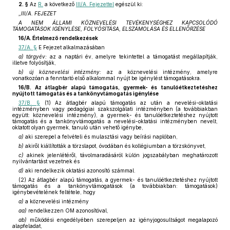
2. §
Az
R.
a következő
III/A. Fejezettel
egészül ki:
„III/A. FEJEZET
A NEM ÁLLAMI KÖZNEVELÉSI TEVÉKENYSÉGHEZ KAPCSOLÓDÓ
TÁMOGATÁSOK IGÉNYLÉSE, FOLYÓSÍTÁSA, ELSZÁMOLÁSA ÉS ELLENŐRZÉSE
16/A. Értelmező rendelkezések
37/A. §
E Fejezet alkalmazásában
a) tárgyév:
az a naptári év, amelyre tekintettel a támogatást megállapítják,
illetve folyósítják,
b) új köznevelési intézmény:
az a köznevelési intézmény, amelyre
vonatkozóan a fenntartó első alkalommal nyújt be igénylést támogatásokra.
16/B. Az átlagbér alapú támogatás, gyermek- és tanulóétkeztetéshez
nyújtott támogatás és a tankönyvtámogatás igénylése
37/B. §
(1) Az átlagbér alapú támogatás az után a nevelési-oktatási
intézményben vagy pedagógiai szakszolgálati intézményben (a továbbiakban
együtt: köznevelési intézmény), a gyermek- és tanulóétkeztetéshez nyújtott
támogatás és a tankönyvtámogatás a nevelési-oktatási intézményben nevelt,
oktatott olyan gyermek, tanuló után vehető igénybe,
a)
aki szerepel a felvételi és mulasztási vagy beírási naplóban,
b)
akiről kiállították a törzslapot, óvodában és kollégiumban a törzskönyvet,
c)
akinek jelenlétéről, távolmaradásáról külön jogszabályban meghatározott
nyilvántartást vezetnek és
d)
aki rendelkezik oktatási azonosító számmal.
(2) Az átlagbér alapú támogatás, a gyermek- és tanulóétkeztetéshez nyújtott
támogatás és a tankönyvtámogatások (a továbbiakban: támogatások)
igénybevételének feltétele, hogy
a)
a köznevelési intézmény
aa)
rendelkezzen OM azonosítóval,
ab)
működési engedélyében szerepeljen az igényjogosultságot megalapozó
alapfeladat,