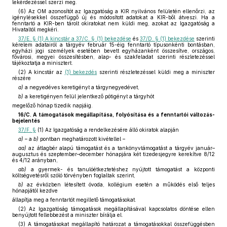
lekérdezéssel szerzi meg.
(6) Az OM azonosítót az Igazgatóság a KIR nyilvános felületén ellenőrzi, az
igénylésekkel összefüggő új és módosított adatokat a KIR-ből átveszi. Ha a
fenntartó a KIR-ben tárolt okiratokat nem küldi meg, azokat az Igazgatóság a
Hivataltól megkéri.
37/E. § (1) A kincstár a 37/C. § (1) bekezdése
és
37/D. § (1) bekezdése
szerinti
kérelem adatairól a tárgyév február 15-éig fenntartó típusonkénti bontásban,
egyházi jogi személyek esetében bevett egyházanként összesítve, országos,
fővárosi, megyei összesítésben, alap- és szakfeladat szerinti részletezéssel
tájékoztatja a minisztert.
(2) A kincstár az
(1) bekezdés
szerinti részletezéssel küldi meg a miniszter
részére
a)
a negyedéves keretigényt a tárgynegyedévet,
b)
a keretigényen felül jelentkező pótigényt a tárgyhót
megelőző hónap tizedik napjáig.
16/C. A támogatások megállapítása, folyósítása és a fenntartói változás-
bejelentés
37/F. §
(1) Az Igazgatóság a rendelkezésére álló okiratok alapján
a)
– a
b)
pontban meghatározott kivétellel –
aa)
az átlagbér alapú támogatást és a tankönyvtámogatást a tárgyév január–
augusztus és szeptember–december hónapjára két tizedesjegyre kerekítve 8/12
és 4/12 arányban,
ab)
a gyermek- és tanulóétkeztetéshez nyújtott támogatást a központi
költségvetésről szóló törvényben foglaltak szerint,
b)
az évközben létesített óvoda, kollégium esetén a működés első teljes
hónapjától kezdve
állapítja meg a fenntartót megillető támogatásokat.
(2) Az Igazgatóság támogatások megállapításával kapcsolatos döntése ellen
benyújtott fellebbezést a miniszter bírálja el.
(3) A támogatásokat megállapító határozat a támogatásokkal összefüggésben