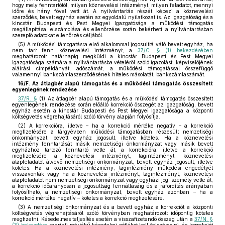
hogy mely fenntartótól, milyen köznevelési intézményt, milyen feladatot, mennyi
időre és hány fővel vett át. A nyilvántartás részét képezi a köznevelési
szerződés, bevett egyház esetén az egyoldalú nyilatkozat is. Az Igazgatóság és a
kincstár Budapesti és Pest Megyei Igazgatósága a működési támogatás
megállapítása, elszámolása és ellenőrzése során bekérheti a nyilvántartásban
szereplő adatokat ellenőrzés céljából.
(5) A működési támogatásra első alkalommal jogosulttá váló bevett egyház, ha
nem tart fenn köznevelési intézményt, a
37/C. § (1) bekezdésében
meghatározott határnapig megküldi a kincstár Budapesti és Pest Megyei
Igazgatósága számára a nyilvántartásba vételéről szóló igazolást, képviselőjének
aláírási címpéldányát, adószámát, a működési támogatással összefüggő
valamennyi bankszámlaszerződésének hiteles másolatát, bankszámlaszámát.
16/F. Az átlagbér alapú támogatás és a működési támogatás összesített
egyenlegének rendezése
37/R. §
(1) Az átlagbér alapú támogatás és a működési támogatás összesített
egyenlegének rendezése során előálló korrekció összegét az Igazgatóság, bevett
egyház esetén a kincstár Budapesti és Pest Megyei Igazgatósága a központi
költségvetés végrehajtásáról szóló törvény alapján folyósítja.
(2) A korrekcióra, illetve – ha a korrekció mértéke negatív – a korrekció
megfizetésére a tárgyévben működési támogatásban részesült nemzetiségi
önkormányzat, bevett egyház jogosult, illetve köteles. Ha a köznevelési
intézmény fenntartását másik nemzetiségi önkormányzat vagy másik bevett
egyházhoz tartozó fenntartó vette át, a korrekcióra, illetve a korrekció
megfizetésére a köznevelési intézményt, tagintézményt, köznevelési
alapfeladatot átvevő nemzetiségi önkormányzat, bevett egyház jogosult, illetve
köteles. Ha a köznevelési intézmény, tagintézmény működési engedélyét
visszavonták vagy ha a köznevelési intézményt, tagintézményt, köznevelési
alapfeladatot nem nemzetiségi önkormányzat vagy egyházi jogi személy vette át,
a korrekció időarányosan a jogosultság fennállásáig és a ráfordítás arányában
folyósítható, a nemzetiségi önkormányzat, bevett egyház azonban – ha a
korrekció mértéke negatív – köteles a korrekció megfizetésére.
(3) A nemzetiségi önkormányzat és a bevett egyház a korrekciót a központi
költségvetés végrehajtásáról szóló törvényben meghatározott időpontig köteles
megfizetni. Késedelmes teljesítés esetén a visszafizetendő összeg után a
37/N. §