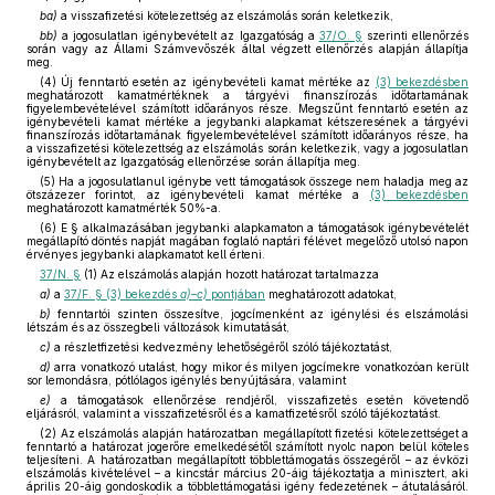
ba)
a visszafizetési kötelezettség az elszámolás során keletkezik,
bb)
a jogosulatlan igénybevételt az Igazgatóság a
37/O. §
szerinti ellenőrzés
során vagy az Állami Számvevőszék által végzett ellenőrzés alapján állapítja
meg.
(4) Új fenntartó esetén az igénybevételi kamat mértéke az
(3) bekezdésben
meghatározott kamatmértéknek a tárgyévi finanszírozás időtartamának
figyelembevételével számított időarányos része. Megszűnt fenntartó esetén az
igénybevételi kamat mértéke a jegybanki alapkamat kétszeresének a tárgyévi
finanszírozás időtartamának figyelembevételével számított időarányos része, ha
a visszafizetési kötelezettség az elszámolás során keletkezik, vagy a jogosulatlan
igénybevételt az Igazgatóság ellenőrzése során állapítja meg.
(5) Ha a jogosulatlanul igénybe vett támogatások összege nem haladja meg az
ötszázezer forintot, az igénybevételi kamat mértéke a
(3) bekezdésben
meghatározott kamatmérték 50%-a.
(6) E § alkalmazásában jegybanki alapkamaton a támogatások igénybevételét
megállapító döntés napját magában foglaló naptári félévet megelőző utolsó napon
érvényes jegybanki alapkamatot kell érteni.
37/N. §
(1) Az elszámolás alapján hozott határozat tartalmazza
a)
a
37/F. § (3) bekezdés
a)–c)
pontjában
meghatározott adatokat,
b)
fenntartói szinten összesítve, jogcímenként az igénylési és elszámolási
létszám és az összegbeli változások kimutatását,
c)
a részletfizetési kedvezmény lehetőségéről szóló tájékoztatást,
d)
arra vonatkozó utalást, hogy mikor és milyen jogcímekre vonatkozóan került
sor lemondásra, pótlólagos igénylés benyújtására, valamint
e)
a támogatások ellenőrzése rendjéről, visszafizetés esetén követendő
eljárásról, valamint a visszafizetésről és a kamatfizetésről szóló tájékoztatást.
(2) Az elszámolás alapján határozatban megállapított fizetési kötelezettséget a
fenntartó a határozat jogerőre emelkedésétől számított nyolc napon belül köteles
teljesíteni. A határozatban megállapított többlettámogatás összegéről – az évközi
elszámolás kivételével – a kincstár március 20-áig tájékoztatja a minisztert, aki
április 20-áig gondoskodik a többlettámogatási igény fedezetének – átutalásáról.