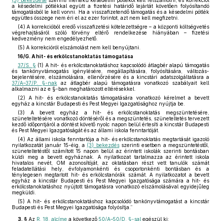
(3) bekezdése
szerinti mértékű késedelmi pótlékot kell felszámolni, és korrekciót
a késedelmi pótlékkal együtt a fizetési határidő lejártát követően folyósítandó
támogatásból le kell vonni. Ha a visszafizetendő támogatás és a késedelmi pótlék
együttes összege nem éri el az ezer forintot, azt nem kell megfizetni.
(4) A korrekcióból eredő visszafizetési kötelezettségre – a központi költségvetés
végrehajtásáról szóló törvény eltérő rendelkezése hiányában – fizetési
kedvezmény nem engedélyezhető.
(5) A korrekcióról elszámolást nem kell benyújtani.
16/G. A hit- és erkölcstanoktatás támogatása
37/S. §
(1) A hit- és erkölcstanoktatáshoz kapcsolódó átlagbér alapú támogatás
és tankönyvtámogatás igénylésére, megállapítására, folyósítására, változás-
bejelentésére, elszámolására, ellenőrzésére és a kincstári adatszolgáltatásra a
37/A–37/P. §-nak
az átlagbér alapú támogatásra vonatkozó szabályait kell
alkalmazni az e §-ban meghatározott eltérésekkel.
(2) A hit- és erkölcstanoktatás támogatására vonatkozó kérelmet a bevett
egyház a kincstár Budapesti és Pest Megyei Igazgatósághoz nyújtja be.
(3) A bevett egyház a hit- és erkölcstanoktatás megszüntetésére,
szüneteltetésére vonatkozó döntéséről és a megszüntetés, szüneteltetés tervezett
kezdő időpontjáról a döntést követő nyolc napon belül értesíti a kincstár Budapesti
és Pest Megyei Igazgatóságát és az állami iskola fenntartóját.
(4) Az állami iskola fenntartója a hit- és erkölcstanoktatás megtartását igazoló
nyilatkozatát január 15-éig, a
(3) bekezdés
szerinti esetben a megszüntetéstől,
szüneteltetéstől számított 15 napon belül az érintett iskolák szerinti bontásban
küldi meg a bevett egyháznak. A nyilatkozat tartalmazza az érintett iskola
hivatalos nevét, OM azonosítóját, az oktatásban részt vett tanulók számát
feladatellátási hely, évfolyamonkénti és csoportonkénti bontásban és a
ténylegesen megtartott hit- és erkölcstanórák számát. A nyilatkozatot a bevett
egyház a kincstár Budapesti és Pest Megyei Igazgatósága számára a hit- és
erkölcstanoktatáshoz nyújtott támogatásra vonatkozó elszámolásával egyidejűleg
megküldi.
(5) A hit- és erkölcstanoktatáshoz kapcsolódó tankönyvtámogatást a kincstár
Budapesti és Pest Megyei Igazgatósága folyósítja.”
3. §
Az
R. 18. alcíme
a következő
50/A–50/D. §-sal
egészül ki: