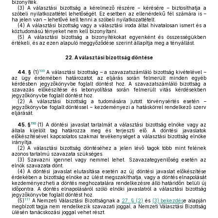
bizonyíték.
(3)
A választási bizottság a kérelmező részére – kérésére – biztosíthatja a
szóbeli nyilatkozattétel lehetőségét. Ez esetben az ellenérdekű fél számára is –
ha jelen van – lehetővé kell tenni a szóbeli nyilatkozattételt.
(4)
A választási bizottság vagy a választási iroda által hivatalosan ismert és a
köztudomású tényeket nem kell bizonyítani.
(5)
A választási bizottság a bizonyítékokat egyenként és összességükben
értékeli, és az ezen alapuló meggyőződése szerint állapítja meg a tényállást.
22.
A választási bizottság döntése
109
44. §
(1)
A választási bizottság – a szavazatszámláló bizottság kivételével –
az ügy érdemében határozatot, az eljárás során felmerült minden egyéb
kérdésben jegyzőkönyvbe foglalt döntést hoz. A szavazatszámláló bizottság a
szavazás előkészítése és lebonyolítása során felmerült vitás kérdésekben
jegyzőkönyvbe foglalt döntést hoz.
(2)
A választási bizottság a tudomására jutott törvénysértés esetén –
jegyzőkönyvbe foglalt döntéssel – kezdeményezi a hatáskörrel rendelkező szerv
eljárását.
110
45. §
(1)
A döntési javaslat tartalmát a választási bizottság elnöke vagy az
általa kijelölt tag határozza meg és terjeszti elő. A döntési javaslatok
előkészítésével kapcsolatos szakmai tevékenységet a választási bizottság elnöke
irányítja.
(2)
A választási bizottság döntéséhez a jelen lévő tagok több mint felének
azonos tartalmú szavazata szükséges.
(3)
Szavazni igennel vagy nemmel lehet. Szavazategyenlőség esetén az
elnök szavazata dönt.
(4)
A döntési javaslat elutasítása esetén az új döntési javaslat előkészítése
érdekében a bizottság elnöke az ülést megszakíthatja, vagy a döntés elnapolását
kezdeményezheti a döntés meghozatalára rendelkezésre álló határidőn belüli új
időpontra. A döntés elnapolásáról szóló elnöki javaslatról a választási bizottság
jegyzőkönyvbe foglalt döntést hoz.
111
(5)
A Nemzeti Választási Bizottságnak a
27. § (2)
és
(3) bekezdés
e alapján
megbízott tagja nem rendelkezik szavazati joggal, a Nemzeti Választási Bizottság
ülésén tanácskozási joggal vehet részt.