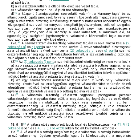
a)
párt tagja,
b)
a választókerületben jelöltet állító jelölő szervezet tagja,
c)
a választókerületben induló jelölt hozzátartozója,
48
d)
a központi államigazgatási szervekről, valamint a Kormány tagjai és az
államtitkárok jogállásáról szóló törvény szerinti központi államigazgatási szervvel
vagy a választási bizottság illetékességi területén hatáskörrel rendelkező egyéb
közigazgatási szervvel kormányzati szolgálati jogviszonyban, politikai szolgálati
jogviszonyban, biztosi jogviszonyban, szolgálati vagy más, munkavégzésre
irányuló jogviszonyban álló személy a közalkalmazott, a munkavállaló, az
egészségügyi szolgálati jogviszonyban, valamint a köznevelési foglalkoztatotti
jogviszonyban álló személy kivételével.
49
(2a)
A szavazatszámláló bizottság választott tagjára is alkalmazni kell a
(2)
bekezdés a)
és
d) pont
ja szerinti rendelkezést. A szavazatszámláló bizottságnak
az a választott tagja, akivel szemben a
(2) bekezdés b)
vagy
c) pont
ja szerinti
összeférhetetlenség egy adott választáson fennáll, a szavazatszámláló bizottság
munkájában azon a választáson nem vehet részt.
50
(3)
Az
(1) bekezdés f) pont
ja szerinti összeférhetetlenségi ok nem vonatkozik
a)
az országgyűlési egyéni választókerületi választási bizottság tagjára, ha az
egy szavazókörrel rendelkező településen működő helyi választási bizottság
kivételével az országgyűlési egyéni választókerület területén fekvő településen
működő helyi választási bizottság tagjává választják, valamint
b)
az egy szavazókörrel rendelkező településen működő helyi választási
bizottság kivételével az országgyűlési egyéni választókerület területén fekvő
településen működő helyi választási bizottság tagjára, ha az országgyűlési
egyéni választókerületi választási bizottság tagjává választják.
51
(4)
A választási bizottság választott tagjának, póttagjának javasolt
választópolgár a megválasztása előtt, a megbízott tag legkésőbb az eskütételét
megelőzően írásban nyilatkozik arról, hogy vele szemben nem áll fenn
összeférhetetlenség. A választási bizottság tagja, póttagja a vele szemben
felmerült összeférhetetlenség tényét köteles haladéktalanul közölni a választási
bizottság mellett működő választási iroda vezetőjével, továbbá bejelenteni a
választási bizottság soron következő ülésén
52
19. §
(1)
A választott és megbízott tagok jogai és kötelezettségei – a
41. § (3)
bekezdés
ében és a
45. § (5) bekezdés
ében foglalt kivétellel – azonosak.
53
(1a)
A választási bizottság megbízott tagja a választási bizottság hatáskörébe
tartozó valamennyi ügyben gyakorolja jogait és kötelezettségeit, a megbízás