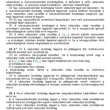
választásra a szavazatszámláló bizottságokba. A beosztást a helyi választási
iroda vezetője – a szavazás napja kivételével – bármikor módosíthatja.
(3)
Egy szavazatszámláló bizottságba három választott tagot kell beosztani. Ha
a szavazatszámláló bizottság megbízott tagjainak száma kettőnél kevesebb, a
helyi választási iroda vezetője a szavazatszámláló bizottságot kiegészíti úgy,
hogy tagjainak száma öt legyen.
(4)
Az egy szavazókörrel rendelkező településen nem kell szavazatszámláló
bizottsági tagot választani.
(5)
A szavazatszámláló bizottságot a helyi választási iroda vezetője a
szükséges számban további tagokkal egészítheti ki, ha a mozgóurnát igénylő
választópolgárok száma több mint negyven.
(6)
A helyi választási iroda vezetője a
78. §
szerint kijelölt szavazókör
szavazatszámláló bizottságát – legkésőbb a szavazást megelőző harmadik napon
– a szükséges számban további tagokkal egészíti ki, ha a névjegyzékben lévő
választópolgárok száma meghaladja az ezerötszázat.
63
25. §
(1)
A választási bizottság tagjaira és póttagjaira tett indítványhoz
módosító javaslat nem nyújtható be.
(2)
Az indítvány benyújtását követően, ha a köztársasági elnök vagy a
választási iroda vezetője által javasolt személy
a)
a
17. §
-ban vagy a
18. §
-ban foglalt feltételeknek nem felel meg,
b)
elhalálozik vagy
c)
a megbízatást nem vállalja,
a köztársasági elnök, illetve a választási iroda vezetője az indítványt
módosíthatja.
(3)
A választási bizottság tagjainak és póttagjainak megválasztásáról egy
szavazással dönt az Országgyűlés, a közgyűlés, illetve a képviselő-testület.
(4)
A választási bizottság tagjainak és póttagjainak nevét, valamint a
választási bizottság elérhetőségeit a helyben szokásos módon nyilvánosságra kell
hozni.
26. §
Ha a választási bizottság tagjainak megválasztására határidőben nem
kerül sor,
a)
a szavazatszámláló bizottság tagjait a helyi választási iroda vezetőjének
indítványára az országgyűlési egyéni választókerületi választási bizottság,
b)
a helyi választási bizottság tagjait a helyi választási iroda vezetőjének
indítványára a területi választási bizottság,