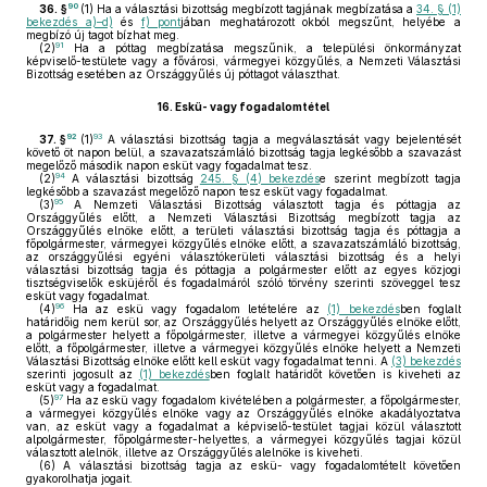
90
36. §
(1)
Ha a választási bizottság megbízott tagjának megbízatása a
34. § (1)
bekezdés a)–d)
és
f) pont
jában meghatározott okból megszűnt, helyébe a
megbízó új tagot bízhat meg.
91
(2)
Ha a póttag megbízatása megszűnik, a települési önkormányzat
képviselő-testülete vagy a fővárosi, vármegyei közgyűlés, a Nemzeti Választási
Bizottság esetében az Országgyűlés új póttagot választhat.
16.
Eskü- vagy fogadalomtétel
92
93
37. §
(1)
A választási bizottság tagja a megválasztását vagy bejelentését
követő öt napon belül, a szavazatszámláló bizottság tagja legkésőbb a szavazást
megelőző második napon esküt vagy fogadalmat tesz.
94
(2)
A választási bizottság
245. § (4) bekezdés
e szerint megbízott tagja
legkésőbb a szavazást megelőző napon tesz esküt vagy fogadalmat.
95
(3)
A Nemzeti Választási Bizottság választott tagja és póttagja az
Országgyűlés előtt, a Nemzeti Választási Bizottság megbízott tagja az
Országgyűlés elnöke előtt, a területi választási bizottság tagja és póttagja a
főpolgármester, vármegyei közgyűlés elnöke előtt, a szavazatszámláló bizottság,
az országgyűlési egyéni választókerületi választási bizottság és a helyi
választási bizottság tagja és póttagja a polgármester előtt az egyes közjogi
tisztségviselők esküjéről és fogadalmáról szóló törvény szerinti szöveggel tesz
esküt vagy fogadalmat.
96
(4)
Ha az eskü vagy fogadalom letételére az
(1) bekezdés
ben foglalt
határidőig nem kerül sor, az Országgyűlés helyett az Országgyűlés elnöke előtt,
a polgármester helyett a főpolgármester, illetve a vármegyei közgyűlés elnöke
előtt, a főpolgármester, illetve a vármegyei közgyűlés elnöke helyett a Nemzeti
Választási Bizottság elnöke előtt kell esküt vagy fogadalmat tenni. A
(3) bekezdés
szerinti jogosult az
(1) bekezdés
ben foglalt határidőt követően is kiveheti az
esküt vagy a fogadalmat.
97
(5)
Ha az eskü vagy fogadalom kivételében a polgármester, a főpolgármester,
a vármegyei közgyűlés elnöke vagy az Országgyűlés elnöke akadályoztatva
van, az esküt vagy a fogadalmat a képviselő-testület tagjai közül választott
alpolgármester, főpolgármester-helyettes, a vármegyei közgyűlés tagjai közül
választott alelnök, illetve az Országgyűlés alelnöke is kiveheti.
(6)
A választási bizottság tagja az eskü- vagy fogadalomtételt követően
gyakorolhatja jogait.