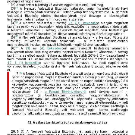
jogalapjától függetlenül.
(2)
A választási bizottság választott tagjait tiszteletdíj illeti meg.
54
(3)
A Nemzeti Választási Bizottság választott tagjai tiszteletdíjának havi
összege a közszolgálati tisztviselői illetményalap tizennyolcszorosa. A Nemzeti
Választási Bizottság elnöke tiszteletdíjának havi összege a közszolgálati
tisztviselői illetményalap harmincegy és félszerese.
55
(4)
A Nemzeti Választási Bizottság
27. § (1) bekezdés
e alapján megbízott
tagjai az eskü- vagy fogadalom letételétől kezdődően a megbízatásuk ideje alatt,
a Nemzeti Választási Bizottság választott tagjait megillető havi tiszteletdíjjal
megegyező mértékű tiszteletdíjra, illetve annak időarányos részére jogosultak.
56
(5)
A Nemzeti Választási Bizottság választott tagjai – a Nemzeti Választási
Bizottság működése kapcsán felmerülő – a miniszter rendeletében
meghatározott, indokolt és igazolt költségeik megtérítésére jogosultak.
57
(6)
A
(3)
és
(4) bekezdés
ben meghatározott tiszteletdíj arányosan
csökkentett része illeti meg az adott naptári évre a Nemzeti Választási Bizottság
tagját, ha az előző naptári évben az ülések legalább 20%-áról – igazolatlanul –
távol maradt. Az ülésről való távolmaradás igazolásának részletes szabályait a
42. § (1) bekezdés
e szerinti ügyrend tartalmazza. Az adott naptári évre
vonatkozó tiszteletdíj-csökkentést a Nemzeti Választási Bizottság elnöke rendeli
el.
58
(7)
A Nemzeti Választási Bizottság választott tagja a megválasztását követő
harminc napon belül, majd ezt követően minden évben január 31-ig, valamint
a megbízatásának megszűnését követő harminc napon belül az országgyűlési
képviselők vagyonnyilatkozatára vonatkozó szabályok szerinti tartalmú és
formájú vagyonnyilatkozatot tesz, amelyhez csatolni köteles a vele közös
háztartásban élő −
a Polgári Törvénykönyvről
szóló törvény szerinti −
hozzátartozója (a továbbiakban: családtag) vagyonnyilatkozatát. A
vagyonnyilatkozatra az országgyűlési képviselők vagyonnyilatkozatára
vonatkozó szabályokat – az e törvényben meghatározott eltérésekkel – kell
megfelelően alkalmazni, azzal, hogy az Országgyűlés Mentelmi Bizottsága a
Nemzeti Választási Bizottság volt választott tagja, illetve családtagja
vagyonnyilatkozatát a megbízatása megszűnésétől számított három évig őrzi.
12.
A választási bizottság tagjainak megválasztása
20. §
(1)
A Nemzeti Választási Bizottság hét tagját és három póttagját a