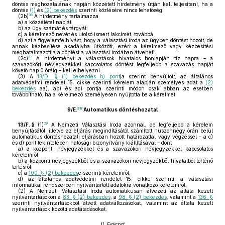
döntés meghozatalának napján közzétett hirdetmény útján kell teljesíteni, ha a
döntés
(1)
és
(2) bekezdés
szerinti közlésére nincs lehetőség.
36
(2b)
A hirdetmény tartalmazza
a)
a közzététel napját,
b)
az ügy számát és tárgyát,
c)
a kérelmező nevét és utolsó ismert lakcímét, továbbá
d)
azt a figyelemfelhívást, hogy a választási iroda az ügyben döntést hozott, de
annak kézbesítése akadályba ütközött, ezért a kérelmező vagy kézbesítési
meghatalmazottja a döntést a választási irodában átveheti.
37
(2c)
A hirdetményt a választások hivatalos honlapján tíz napra – a
szavazóköri névjegyzékkel kapcsolatos döntést legfeljebb a szavazás napját
követő nap 0 óráig – kell elhelyezni.
(3)
A
13/D. § (1) bekezdés b) pont
ja szerint benyújtott, az általános
adatvédelmi rendelet 15. cikke szerinti kérelem alapján személyes adat a
(2)
bekezdés
aa), ab) és ac) pontja szerinti módon csak abban az esetben
továbbítható, ha a kérelmező személyesen nyújtotta be a kérelmet.
38
9/E.
Automatikus döntéshozatal
39
13/F. §
(1)
A Nemzeti Választási Iroda azonnal, de legfeljebb a kérelem
benyújtásától, illetve az eljárás megindításától számított huszonnégy órán belül
automatikus döntéshozatali eljárásban hozott határozattal vagy végzéssel – a c)
és d) pont tekintetében hatósági bizonyítvány kiállításával – dönt
a)
a központi névjegyzékkel és a szavazóköri névjegyzékkel kapcsolatos
kérelemről,
b)
a központi névjegyzékből és a szavazóköri névjegyzékből hivatalból történő
törlésről,
c)
a
100. § (2) bekezdés
e szerinti kérelemről,
d)
az általános adatvédelmi rendelet 15. cikke szerinti, a választási
informatikai rendszerben nyilvántartott adatokra vonatkozó kérelemről.
(2)
A Nemzeti Választási Iroda automatikusan átvezeti az általa kezelt
nyilvántartásokon a
83. § (2) bekezdés
, a
98. § (2) bekezdés
, valamint a
136. §
szerinti nyilvántartásokból átvett adatváltozásokat, valamint az általa kezelt
nyilvántartások közötti adatátadásokat.
II. Fejezet