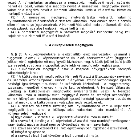
vezet. A nyilvántartás tartalmazza a nemzetközi megfigyelő nevét, születési
helyét és idejét, valamint a megbízó nevét. A nemzetközi megfigyelők nevét,
valamint a megbízó nevét a Nemzeti Választási Iroda a választások hivatalos
honlapján közzéteszi.
14
(3)
A nemzetközi megfigyelő nyilvántartásba vételéről, valamint
nyilvántartásból való törléséről a Nemzeti Választási Iroda elnöke dönt, a döntés
ellen nincs helye jogorvoslatnak. A Nemzeti Választási Iroda elnökének döntését
a választások hivatalos honlapján közzé kell tenni.
(4)
A nemzetközi megfigyelőt a szavazást megelőző kilencedik napig kell
bejelenteni a Nemzeti Választási Irodánál.
5.
A külképviseleti megfigyelő
5. §
(1)
A külképviseletekre a jelöltet állító jelölő szervezetek, valamint a
független jelöltek külképviseletenként és jelölő szervezetenként (független
jelöltenként) legfeljebb két megfigyelőt bízhatnak meg. A közös jelöltet állító jelölő
szervezetek együttesen jogosultak legfeljebb két megfigyelő megbízására.
(2)
Külképviseleti megfigyelő csak a központi névjegyzékben szereplő
választópolgár lehet.
15
(3)
A külképviseleti megfigyelőt a Nemzeti Választási Bizottságnál – nevének
és személyi azonosítójának, ennek hiányában személyazonosságát igazoló
hatósági igazolványa típusának és számának közlésével – a magyarországi
szavazást megelőző kilencedik napig kell bejelenteni. A Nemzeti Választási
Bizottság a külképviseleti megfigyelőt nyilvántartásba veszi. A Nemzeti
Választási Iroda a külképviseleti megfigyelő nevét és személyi azonosítóját,
ennek hiányában személyazonosságát igazoló hatósági igazolványa típusát és
számát megküldi a külképviseleti választási iroda vezetőjének.
(4)
A Nemzeti Választási Bizottság által nyilvántartásba vett külképviseleti
megfigyelő jelen lehet a külképviseleti választási iroda munkájánál. A
külképviseleti megfigyelő
a)
figyelemmel kísérheti a külképviseleti választási iroda munkáját,
b)
a szavazást, illetőleg a külképviseleti választási iroda munkáját tevőlegesen
vagy ráutaló magatartással nem befolyásolhatja, és nem zavarhatja,
c)
a szavazás befejezéséről kiállított jegyzőkönyvben rögzítheti észrevételeit,
d)
kifogást nyújthat be,
e)
a szavazás lezárását követően a lezárt urnát aláírhatja,