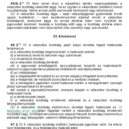
112
45/A. §
(1)
Nem vehet részt a másodfokú döntés meghozatalában a
választási bizottság választott tagja, ha az ügyben a választáson jelöltként induló
hozzátartozója, illetve annak jelölő szervezete kérelmező vagy kérelmezett.
(2)
A választási bizottság tagja – saját választójogának gyakorlását érintő
ügyek kivételével – nem kezdeményezhet eljárást annál a választási
bizottságnál, amelynek tagja, és annak döntése ellen nem nyújthat be
jogorvoslati kérelmet, továbbá a bizottság előtt vagy a bizottság döntése elleni
jogorvoslati eljárásban nem képviselhet más személyt vagy szervezetet.
23.
A határozat
113
46. §
(1)
A választási bizottság papír alapú okiratba foglalt határozata
tartalmazza
a)
a választási bizottság megnevezését, a határozat számát,
b)
a kérelmező nevét és lakcímét vagy székhelyét,
c)
a rendelkező részben
ca)
a választási bizottság döntését,
cb)
a jogorvoslat lehetőségéről, benyújtásának helyéről és határidejéről,
valamint a jogorvoslat benyújtásának feltételeiről való tájékoztatást,
d)
az indokolásban
da)
a megállapított tényállást és az annak alapjául elfogadott bizonyítékokat,
db)
a felajánlott, de mellőzött bizonyítást és a mellőzés indokait,
dc)
a mérlegelési jogkörben hozott határozat esetén a mérlegelésben szerepet
játszó szempontokat és tényeket,
dd)
azokat a jogszabályhelyeket, amelyek alapján a választási bizottság a
határozatot hozta,
e)
a döntéshozatal idejét,
f)
a választási bizottság elnökének aláírását és a választási bizottság
bélyegzőlenyomatát.
(2)
A választási bizottság elektronikus okiratba foglalt határozata az
(1)
bekezdés a)–e) pont
jában foglaltak mellett a választási bizottság elnökének
minősített vagy minősített tanúsítványon alapuló fokozott biztonságú elektronikus
aláírását vagy bélyegzőjét, valamint időbélyegzőt tartalmaz.
47. §
(1)
A választási bizottság elsőfokú határozata jogerőssé válik, ha ellene
nem fellebbeztek, és a fellebbezési határidő letelt.