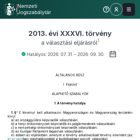
Nemzeti
Jogszabálytár
2013. évi XXXVI. törvény
1
a választási eljárásról
Hatályos: 2026. 07. 31. – 2026. 09. 30.
ÁLTALÁNOS RÉSZ
I. Fejezet
ALAPVETŐ SZABÁLYOK
1.
A törvény hatálya
2
1. §
E törvényt kell alkalmazni Magyarországon és Magyarország területén
kívül
a)
az országgyűlési képviselők választásán,
b)
a helyi önkormányzati képviselők és polgármesterek választásán,
c)
a nemzetiségi önkormányzati képviselők választásán,
d)
az Európai Parlament tagjainak választásán,
e)
abban az eljárásban, amelyre e törvény alkalmazását törvény elrendeli [az
a)–e) pont
ban meghatározottak a továbbiakban együtt: választás].