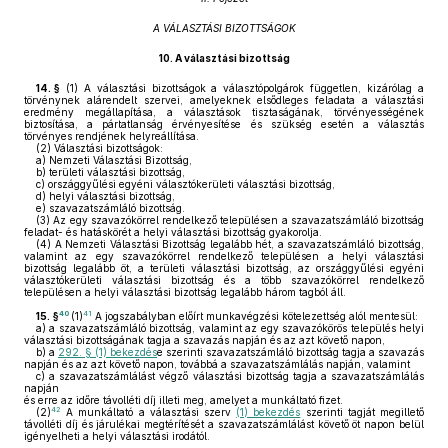
A VÁLASZTÁSI BIZOTTSÁGOK
10.
A választási bizottság
14. §
(1)
A választási bizottságok a választópolgárok független, kizárólag a
törvénynek alárendelt szervei, amelyeknek elsődleges feladata a választási
eredmény megállapítása, a választások tisztaságának, törvényességének
biztosítása, a pártatlanság érvényesítése és szükség esetén a választás
törvényes rendjének helyreállítása.
(2)
Választási bizottságok:
a)
Nemzeti Választási Bizottság,
b)
területi választási bizottság,
c)
országgyűlési egyéni választókerületi választási bizottság,
d)
helyi választási bizottság,
e)
szavazatszámláló bizottság.
(3)
Az egy szavazókörrel rendelkező településen a szavazatszámláló bizottság
feladat- és hatáskörét a helyi választási bizottság gyakorolja.
(4)
A Nemzeti Választási Bizottság legalább hét, a szavazatszámláló bizottság,
valamint az egy szavazókörrel rendelkező településen a helyi választási
bizottság legalább öt, a területi választási bizottság, az országgyűlési egyéni
választókerületi választási bizottság és a több szavazókörrel rendelkező
településen a helyi választási bizottság legalább három tagból áll.
40
41
15. §
(1)
A jogszabályban előírt munkavégzési kötelezettség alól mentesül:
a)
a szavazatszámláló bizottság, valamint az egy szavazókörös település helyi
választási bizottságának tagja a szavazás napján és az azt követő napon,
b)
a
292. § (1) bekezdés
e szerinti szavazatszámláló bizottság tagja a szavazás
napján és az azt követő napon, továbbá a szavazatszámlálás napján, valamint
c)
a szavazatszámlálást végző választási bizottság tagja a szavazatszámlálás
napján
és erre az időre távolléti díj illeti meg, amelyet a munkáltató fizet.
42
(2)
A munkáltató a választási szerv
(1) bekezdés
szerinti tagját megillető
távolléti díj és járulékai megtérítését a szavazatszámlálást követő öt napon belül
igényelheti a helyi választási irodától.