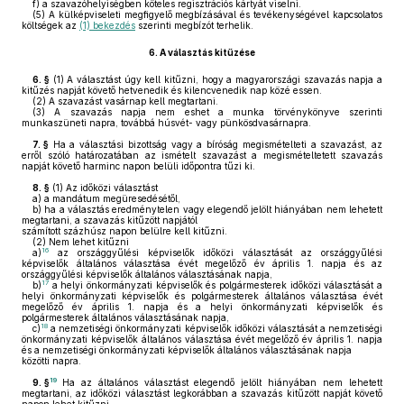
f)
a szavazóhelyiségben köteles regisztrációs kártyát viselni.
(5)
A külképviseleti megfigyelő megbízásával és tevékenységével kapcsolatos
költségek az
(1) bekezdés
szerinti megbízót terhelik.
6.
A választás kitűzése
6. §
(1)
A választást úgy kell kitűzni, hogy a magyarországi szavazás napja a
kitűzés napját követő hetvenedik és kilencvenedik nap közé essen.
(2)
A szavazást vasárnap kell megtartani.
(3)
A szavazás napja nem eshet a munka törvénykönyve szerinti
munkaszüneti napra, továbbá húsvét- vagy pünkösdvasárnapra.
7. §
Ha a választási bizottság vagy a bíróság megismételteti a szavazást, az
erről szóló határozatában az ismételt szavazást a megismételtetett szavazás
napját követő harminc napon belüli időpontra tűzi ki.
8. §
(1)
Az időközi választást
a)
a mandátum megüresedésétől,
b)
ha a választás eredménytelen vagy elegendő jelölt hiányában nem lehetett
megtartani, a szavazás kitűzött napjától
számított százhúsz napon belülre kell kitűzni.
(2)
Nem lehet kitűzni
16
a)
az országgyűlési képviselők időközi választását az országgyűlési
képviselők általános választása évét megelőző év április 1. napja és az
országgyűlési képviselők általános választásának napja,
17
b)
a helyi önkormányzati képviselők és polgármesterek időközi választását a
helyi önkormányzati képviselők és polgármesterek általános választása évét
megelőző év április 1. napja és a helyi önkormányzati képviselők és
polgármesterek általános választásának napja,
18
c)
a nemzetiségi önkormányzati képviselők időközi választását a nemzetiségi
önkormányzati képviselők általános választása évét megelőző év április 1. napja
és a nemzetiségi önkormányzati képviselők általános választásának napja
közötti napra.
19
9. §
Ha az általános választást elegendő jelölt hiányában nem lehetett
megtartani, az időközi választást legkorábban a szavazás kitűzött napját követő