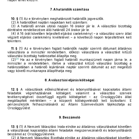
napon lehet kitűzni.
7.
A határidők számítása
10. §
(1)
Az e törvényben meghatározott határidők jogvesztők.
(2)
A határidőket naptári napokban kell számítani.
(3)
A határidő annak utolsó napján 16 órakor jár le. A választási bizottság
döntésére rendelkezésre álló határidő 24 órakor jár le.
(4)
A 16 órát követően teljesített eljárási cselekményt – a választási szerv által
végzett eljárási cselekmény kivételével – a következő napon teljesítettnek kell
tekinteni.
11. §
(1)
Az e törvényben foglalt határidők naptár szerinti dátumait általános
választásra a miniszter rendeletben, időközi választásra a választást kitűző
választási bizottság határozattal állapítja meg.
20
(2)
Ha az e törvényben foglalt határidő munkaszüneti napon járna le, a
miniszter a rendeletében, illetve a választást kitűző választási bizottság a
határozatában a határidő lejártának naptár szerinti dátumát az azt megelőző
vagy követő munkanapra állapíthatja meg.
8.
A választási eljárás költségei
12. §
A választások előkészítésével és lebonyolításával kapcsolatos állami
feladatok végrehajtásának költségeit, valamint a választási szervek
tevékenységével összefüggő egyéb költségeket – az Országgyűlés által
megállapított mértékben – a központi költségvetésből kell biztosítani. E
pénzeszközök felhasználásáról az Állami Számvevőszék tájékoztatja az
Országgyűlést.
9.
Beszámoló
13. §
(1)
A Nemzeti Választási Iroda elnöke az általános választásokat követően
a választással kapcsolatos állami feladatok megszervezéséről és lebonyolításáról
beszámol az Országgyűlésnek.
(2)
A Nemzeti Választási Bizottság elnöke az általános választásokat követően