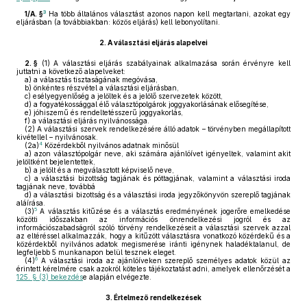
3
1/A. §
Ha több általános választást azonos napon kell megtartani, azokat egy
eljárásban (a továbbiakban: közös eljárás) kell lebonyolítani.
2.
A választási eljárás alapelvei
2. §
(1)
A választási eljárás szabályainak alkalmazása során érvényre kell
juttatni a következő alapelveket:
a)
a választás tisztaságának megóvása,
b)
önkéntes részvétel a választási eljárásban,
c)
esélyegyenlőség a jelöltek és a jelölő szervezetek között,
d)
a fogyatékossággal élő választópolgárok joggyakorlásának elősegítése,
e)
jóhiszemű és rendeltetésszerű joggyakorlás,
f)
a választási eljárás nyilvánossága.
(2)
A választási szervek rendelkezésére álló adatok – törvényben megállapított
kivétellel – nyilvánosak.
4
(2a)
Közérdekből nyilvános adatnak minősül
a)
azon választópolgár neve, aki számára ajánlóívet igényeltek, valamint akit
jelöltként bejelentettek,
b)
a jelölt és a megválasztott képviselő neve,
c)
a választási bizottság tagjának és póttagjának, valamint a választási iroda
tagjának neve, továbbá
d)
a választási bizottság és a választási iroda jegyzőkönyvön szereplő tagjának
aláírása.
5
(3)
A választás kitűzése és a választás eredményének jogerőre emelkedése
közötti időszakban az információs önrendelkezési jogról és az
információszabadságról szóló törvény rendelkezéseit a választási szervek azzal
az eltéréssel alkalmazzák, hogy a kitűzött választásra vonatkozó közérdekű és a
közérdekből nyilvános adatok megismerése iránti igénynek haladéktalanul, de
legfeljebb 5 munkanapon belül tesznek eleget.
6
(4)
A választási iroda az ajánlóíveken szereplő személyes adatok közül az
érintett kérelmére csak azokról köteles tájékoztatást adni, amelyek ellenőrzését a
125. § (3) bekezdés
e alapján elvégezte.
3.
Értelmező rendelkezések