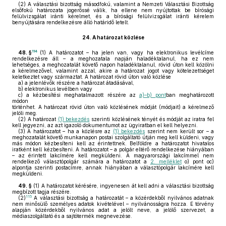
(2)
A választási bizottság másodfokú, valamint a Nemzeti Választási Bizottság
elsőfokú határozata jogerőssé válik, ha ellene nem nyújtottak be bírósági
felülvizsgálat iránti kérelmet, és a bírósági felülvizsgálat iránti kérelem
benyújtására rendelkezésre álló határidő letelt.
24.
A határozat közlése
114
48. §
(1)
A határozatot – ha jelen van, vagy ha elektronikus levélcíme
rendelkezésre áll – a meghozatala napján haladéktalanul, ha ez nem
lehetséges, a meghozatalát követő napon haladéktalanul, rövid úton kell közölni
a kérelmezővel, valamint azzal, akire a határozat jogot vagy kötelezettséget
keletkeztet vagy származtat. A határozat rövid úton való közlése
a)
a jelenlévők részére a határozat átadásával,
b)
elektronikus levélben vagy
c)
a kézbesítési meghatalmazott részére az
a)–b) pont
ban meghatározott
módon
történhet. A határozat rövid úton való közlésének módját (módjait) a kérelmező
jelöli meg.
(2)
A határozat
(1) bekezdés
szerinti közlésének tényét és módját az iratra fel
kell jegyezni, az azt igazoló dokumentumot az ügyiratban el kell helyezni.
(3)
A határozatot – ha a közlésre az
(1) bekezdés
szerint nem került sor – a
meghozatalát követő munkanapon postai szolgáltató útján meg kell küldeni, vagy
más módon kézbesíteni kell az érintettnek. Belföldre a határozatot hivatalos
iratként kell kézbesíteni. A határozatot – a polgár eltérő rendelkezése hiányában
– az érintett lakcímére kell megküldeni. A magyarországi lakcímmel nem
rendelkező választópolgár számára a határozatot a
2. melléklet
o) pont oc)
alpontja szerinti postacímre, annak hiányában a választópolgár lakcímére kell
megküldeni.
49. §
(1)
A határozatot kérésére, ingyenesen át kell adni a választási bizottság
megbízott tagja részére.
115
(2)
A választási bizottság a határozatát – a közérdekből nyilvános adatnak
nem minősülő személyes adatok kivételével – nyilvánosságra hozza. E törvény
alapján közérdekből nyilvános adat a jelölt neve, a jelölő szervezet, a
médiaszolgáltató és a sajtótermék megnevezése.