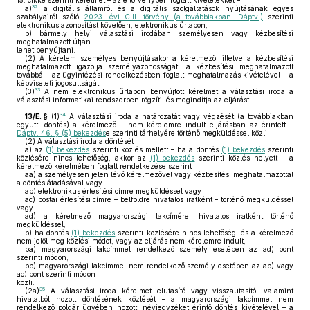
15. cikke szerinti kérelmet – az e törvényben foglalt kivételekkel –
32
a)
a digitális államról és a digitális szolgáltatások nyújtásának egyes
szabályairól szóló
2023. évi CIII. törvény (a továbbiakban: Dáptv.)
szerinti
elektronikus azonosítást követően, elektronikus űrlapon,
b)
bármely helyi választási irodában személyesen vagy kézbesítési
meghatalmazott útján
lehet benyújtani.
(2)
A kérelem személyes benyújtásakor a kérelmező, illetve a kézbesítési
meghatalmazott igazolja személyazonosságát, a kézbesítési meghatalmazott
továbbá – az ügyintézési rendelkezésben foglalt meghatalmazás kivételével – a
képviseleti jogosultságát.
33
(3)
A nem elektronikus űrlapon benyújtott kérelmet a választási iroda a
választási informatikai rendszerben rögzíti, és megindítja az eljárást.
34
13/E. §
(1)
A választási iroda a határozatát vagy végzését (a továbbiakban
együtt: döntés) a kérelmező – nem kérelemre indult eljárásban az érintett –
Dáptv. 46. § (5) bekezdés
e szerinti tárhelyére történő megküldéssel közli.
(2)
A választási iroda a döntését
a)
az
(1) bekezdés
szerinti közlés mellett – ha a döntés
(1) bekezdés
szerinti
közlésére nincs lehetőség, akkor az
(1) bekezdés
szerinti közlés helyett – a
kérelmező kérelmében foglalt rendelkezése szerint
aa)
a személyesen jelen lévő kérelmezővel vagy kézbesítési meghatalmazottal
a döntés átadásával vagy
ab)
elektronikus értesítési címre megküldéssel vagy
ac)
postai értesítési címre – belföldre hivatalos iratként – történő megküldéssel
vagy
ad)
a kérelmező magyarországi lakcímére, hivatalos iratként történő
megküldéssel,
b)
ha döntés
(1) bekezdés
szerinti közlésére nincs lehetőség, és a kérelmező
nem jelöl meg közlési módot, vagy az eljárás nem kérelemre indult,
ba)
magyarországi lakcímmel rendelkező személy esetében az ad) pont
szerinti módon,
bb)
magyarországi lakcímmel nem rendelkező személy esetében az ab) vagy
ac) pont szerinti módon
közli.
35
(2a)
A választási iroda kérelmet elutasító vagy visszautasító, valamint
hivatalból hozott döntésének közlését – a magyarországi lakcímmel nem
rendelkező polgár ügyében hozott, névjegyzéket érintő döntés kivételével – a