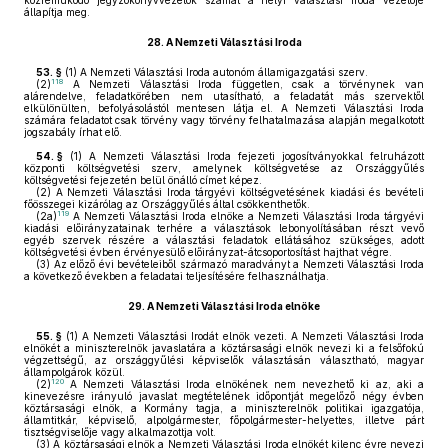
közreműködő jegyzőkönyvvezetők számát a helyi választási iroda vezetője
állapítja meg.
28.
A Nemzeti Választási Iroda
53. §
(1)
A Nemzeti Választási Iroda autonóm államigazgatási szerv.
118
(2)
A Nemzeti Választási Iroda független, csak a törvénynek van
alárendelve, feladatkörében nem utasítható, a feladatát más szervektől
elkülönülten, befolyásolástól mentesen látja el. A Nemzeti Választási Iroda
számára feladatot csak törvény vagy törvény felhatalmazása alapján megalkotott
jogszabály írhat elő.
54. §
(1)
A Nemzeti Választási Iroda fejezeti jogosítványokkal felruházott
központi költségvetési szerv, amelynek költségvetése az Országgyűlés
költségvetési fejezetén belül önálló címet képez.
(2)
A Nemzeti Választási Iroda tárgyévi költségvetésének kiadási és bevételi
főösszegei kizárólag az Országgyűlés által csökkenthetők.
119
(2a)
A Nemzeti Választási Iroda elnöke a Nemzeti Választási Iroda tárgyévi
kiadási előirányzatainak terhére a választások lebonyolításában részt vevő
egyéb szervek részére a választási feladatok ellátásához szükséges, adott
költségvetési évben érvényesülő előirányzat-átcsoportosítást hajthat végre.
(3)
Az előző évi bevételeiből származó maradványt a Nemzeti Választási Iroda
a következő években a feladatai teljesítésére felhasználhatja.
29.
A Nemzeti Választási Iroda elnöke
55. §
(1)
A Nemzeti Választási Irodát elnök vezeti. A Nemzeti Választási Iroda
elnökét a miniszterelnök javaslatára a köztársasági elnök nevezi ki a felsőfokú
végzettségű, az országgyűlési képviselők választásán választható, magyar
állampolgárok közül.
120
(2)
A Nemzeti Választási Iroda elnökének nem nevezhető ki az, aki a
kinevezésre irányuló javaslat megtételének időpontját megelőző négy évben
köztársasági elnök, a Kormány tagja, a miniszterelnök politikai igazgatója,
államtitkár, képviselő, alpolgármester, főpolgármester-helyettes, illetve párt
tisztségviselője vagy alkalmazottja volt.
(3)
A köztársasági elnök a Nemzeti Választási Iroda elnökét kilenc évre nevezi