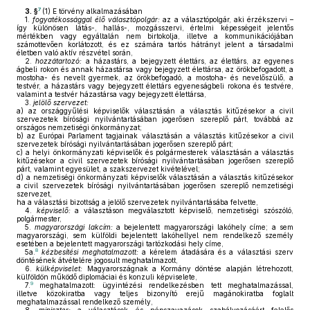
7
3. §
(1)
E törvény alkalmazásában
1.
fogyatékossággal élő választópolgár:
az a választópolgár, aki érzékszervi –
így különösen látás-, hallás-, mozgásszervi, értelmi képességeit jelentős
mértékben vagy egyáltalán nem birtokolja, illetve a kommunikációjában
számottevően korlátozott, és ez számára tartós hátrányt jelent a társadalmi
életben való aktív részvétel során,
2.
hozzátartozó:
a házastárs, a bejegyzett élettárs, az élettárs, az egyenes
ágbeli rokon és annak házastársa vagy bejegyzett élettársa, az örökbefogadott, a
mostoha- és nevelt gyermek, az örökbefogadó, a mostoha- és nevelőszülő, a
testvér, a házastárs vagy bejegyzett élettárs egyeneságbeli rokona és testvére,
valamint a testvér házastársa vagy bejegyzett élettársa,
3.
jelölő szervezet:
a)
az országgyűlési képviselők választásán a választás kitűzésekor a civil
szervezetek bírósági nyilvántartásában jogerősen szereplő párt, továbbá az
országos nemzetiségi önkormányzat;
b)
az Európai Parlament tagjainak választásán a választás kitűzésekor a civil
szervezetek bírósági nyilvántartásában jogerősen szereplő párt;
c)
a helyi önkormányzati képviselők és polgármesterek választásán a választás
kitűzésekor a civil szervezetek bírósági nyilvántartásában jogerősen szereplő
párt, valamint egyesület, a szakszervezet kivételével;
d)
a nemzetiségi önkormányzati képviselők választásán a választás kitűzésekor
a civil szervezetek bírósági nyilvántartásában jogerősen szereplő nemzetiségi
szervezet,
ha a választási bizottság a jelölő szervezetek nyilvántartásába felvette,
4.
képviselő:
a választáson megválasztott képviselő, nemzetiségi szószóló,
polgármester,
5.
magyarországi lakcím:
a bejelentett magyarországi lakóhely címe; a sem
magyarországi, sem külföldi bejelentett lakóhellyel nem rendelkező személy
esetében a bejelentett magyarországi tartózkodási hely címe,
8
5a.
kézbesítési meghatalmazott:
a kérelem átadására és a választási szerv
döntésének átvételére jogosult meghatalmazott,
6.
külképviselet:
Magyarországnak a Kormány döntése alapján létrehozott,
külföldön működő diplomáciai és konzuli képviselete,
9
7.
meghatalmazott: ügyintézési rendelkezésben tett meghatalmazással,
illetve közokiratba vagy teljes bizonyító erejű magánokiratba foglalt
meghatalmazással rendelkező személy,