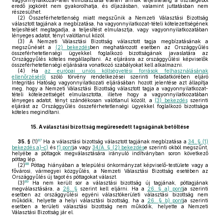
vagyonnyilatkozat-tétel elmulasztása esetén annak teljesítéséig a tisztségéből
eredő jogkörét nem gyakorolhatja, és díjazásban, valamint juttatásban nem
részesülhet.
(2)
Összeférhetetlenség miatt megszűnik a Nemzeti Választási Bizottság
választott tagjának a megbízatása, ha vagyonnyilatkozat-tételi kötelezettségének
teljesítését megtagadja, a teljesítést elmulasztja, vagy vagyonnyilatkozatában
lényeges adatot, tényt valótlanul közöl.
(3)
A Nemzeti Választási Bizottság választott tagja megbízatásának a
megszűnését a
(2) bekezdés
ben meghatározott esetben az Országgyűlés
összeférhetetlenségi ügyekkel foglalkozó bizottságának javaslatára az
Országgyűlés köteles megállapítani. Az eljárásra az országgyűlési képviselők
összeférhetetlenségi eljárására vonatkozó szabályokat kell alkalmazni.
(4)
Ha
az európai uniós költségvetési források felhasználásának
ellenőrzéséről
szóló törvény rendelkezései szerinti feladatkörében eljáró
Integritás Hatóság vagyonnyilatkozati eljárásában hozott jelentése azt állapítja
meg, hogy a Nemzeti Választási Bizottság választott tagja a vagyonnyilatkozat-
tételi kötelezettségét elmulasztotta, illetve hogy a vagyonnyilatkozatában
lényeges adatot, tényt szándékosan valótlanul közölt, a
(3) bekezdés
szerinti
eljárást az Országgyűlés összeférhetetlenségi ügyekkel foglalkozó bizottsága
köteles megindítani.
15.
A választási bizottság megüresedett tagságának betöltése
87
35. §
(1)
Ha a választási bizottság választott tagjának megbízatása a
34. § (1)
bekezdés a)–c)
és
f) pont
ja vagy
34/A. § (2) bekezdés
e szerinti okból megszűnt,
helyébe a póttagok megválasztására irányuló indítványban soron következő
póttag lép.
88
(2)
Póttag hiányában a települési önkormányzat képviselő-testülete vagy a
fővárosi, vármegyei közgyűlés, a Nemzeti Választási Bizottság esetében az
Országgyűlés új tagot és póttagokat választ.
89
(3)
Ha nem került sor a választási bizottság új tagjának, póttagjának
megválasztására, a
26. §
szerint kell eljárni. Ha a
26. § a) pont
ja szerinti
esetben az országgyűlési egyéni választókerületi választási bizottság nem
működik, helyette a helyi választási bizottság, ha a
26. § b) pont
ja szerinti
esetben a területi választási bizottság nem működik, helyette a Nemzeti
Választási Bizottság jár el.