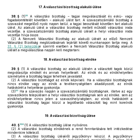
17.
A választási bizottság alakuló ülése
98
38. §
(1)
A választási bizottság – tagjai megválasztását és eskü- vagy
fogadalomtételét követően – alakuló ülést tart. A szavazatszámláló bizottság a
szavazást megelőző nyolc napon belül, a tagjai beosztását követően tart alakuló
ülést. Az alakuló ülést a választási bizottság mellett működő választási iroda
vezetője, a szavazatszámláló bizottság alakuló ülését a helyi választási iroda
vezetője hívja össze.
(2)
A Nemzeti Választási Bizottság az alakuló ülését az előző Nemzeti
Választási Bizottság megbízatásának lejártát követő munkanapon tartja meg. A
33. § (2) bekezdés
e szerinti esetben a Nemzeti Választási Bizottság alakuló
ülését a megválasztása napján kell megtartani.
18.
A választási bizottság elnöke
39. §
(1)
A választási bizottság az alakuló ülésén a választott tagok közül
megválasztja elnökét és annak helyettesét. Az elnök és az elnökhelyettes
személyére a bizottság tagjai tehetnek javaslatot.
(2)
A választási bizottságot az elnök képviseli. Ha a választási bizottságnak
nincs elnöke vagy az elnök a tevékenységében akadályozott, az elnök
hatáskörét a helyettese gyakorolja.
99
(3)
Ha a szavazás napján a szavazatszámláló bizottságnak, illetve az egy
szavazókörös településen a helyi választási bizottságnak sem az elnöke, sem az
elnökhelyettese nincs jelen a szavazóhelyiségben, az elnök hatáskörét a
választási bizottság tagjai közül a legidősebb választott tag mint korelnök
gyakorolja.
19.
A választási bizottság ülése
100
40. §
(1)
A választási bizottság ülése nyilvános.
(2)
A választási bizottság elnökének a rend fenntartására tett intézkedése
mindenkire kötelező.
(3)
A választási bizottság üléséről jegyzőkönyv készül. A jegyzőkönyv