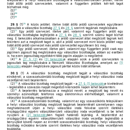
településen a helyi választási bizottságba a választókerületben jelöltet, illetve
listát állító jelölő szervezetek, valamint a független jelöltek két-két tagot
bízhatnak meg.
67
(5)
68
(6)
69
(7)
70
29. §
(1)
A közös jelöltet, illetve listát állító jelölő szervezetek együttesen
jogosultak a választási bizottság
27. §
és
28. §
szerinti tagjának megbízására.
71
(2)
Egy jelölő szervezet, illetve párt, valamint egy független jelölt egy
választási bizottságba legfeljebb a
27. §
és
28. §
szerinti számú tagot bízhat
meg. E bekezdés alkalmazásában a jelölő szervezet által megbízott tagnak kell
tekinteni azt a megbízott tagot is, akit a jelölő szervezet mint közös jelöltet vagy
listát állító jelölő szervezet más jelölő szervezettel együttesen bíz meg.
72
(3)
Egy jelölő szervezet, illetve párt, valamint egy független jelölt csak egy
jogcímen jogosult tag megbízására egy választási bizottságba, abban az esetben
is, ha ezen jogosultság egyébként több jogcím alapján is megilletné.
73
(4)
A
27. § (2)
és
(3) bekezdés
e alapján azok a jelölő szervezetek is
jogosultak tag megbízására a Nemzeti Választási Bizottságba, amelyek az
(1)
bekezdés
alapján megbízásra jogosult párttal közös listát állítanak.
30. §
(1)
A választási bizottság megbízott tagját a választási bizottság
elnökénél, a szavazatszámláló bizottság megbízott tagját a helyi választási iroda
vezetőjénél kell bejelenteni.
74
(2)
A választási bizottság megbízott tagját – a
27. § (1) bekezdés
e kivételével
– legkésőbb a szavazás napját megelőző kilencedik napon lehet bejelenteni.
75
(3)
A bejelentés tartalmazza a megbízó nevét, a megbízott tag nevét és
személyi azonosítóját, telefonos vagy elektronikus elérhetőségét, valamint a
választási bizottság megjelölését.
76
(4)
A szavazatszámláló bizottság, valamint az egy szavazókörös településen
a helyi választási bizottság megbízott tagjának bejelentését személyesen vagy
meghatalmazott útján a helyi választási iroda fekvése szerint illetékes
országgyűlési egyéni választókerületi választási iroda vezetőjénél is be lehet
nyújtani a
(2) bekezdés
ben foglalt határidő lejártáig. A bejelentést az
országgyűlési egyéni választókerületi választási iroda vezetője legkésőbb a
benyújtást követő napon az érintett szavazatszámláló bizottság, helyi választási
bizottság működési területe szerint illetékes helyi választási iroda vezetőjének
továbbítja.