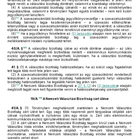
tartalmazza az ülés időpontjának és helyszínének megjelölését, a jelen lévő
tagok nevét, a választási bizottság döntését, valamint a kisebbségi véleményt.
(4)
A szavazatszámláló bizottság üléséről – az elnök és az elnökhelyettes
megválasztása, valamint e törvényben foglalt egyéb kivétellel – nem kell külön
jegyzőkönyvet készíteni.
101
(5)
A szavazatszámláló bizottság jegyzőkönyvvezetője – a szavazatszámláló
bizottság bármely tagja kezdeményezésére – a szavazás előkészítése,
lebonyolítása vagy a szavazatszámlálás során észlelt törvénysértést, a választási
eljárás alapelveinek sérelmét, illetve rendkívüli eseményt jegyzőkönyvbe veszi.
102
(6)
Ha a jegyzőkönyv felvételére az
(5) bekezdés
alapján nem kerül sor, az
érintett szavazatszámláló bizottsági tag a szavazóköri jegyzőkönyv
mellékleteként írásbeli nyilatkozatot tehet.
103
40/A. §
A választási bizottság ülése az elnök döntése alapján – az ülés
nyilvánosságának megfelelő biztosítása mellett – elektronikus kommunikációs
eszköz igénybevételével is megtartható, különösen, ha a választási bizottság
határozatképessége másképp nem biztosítható.
41. §
(1)
A választási bizottság határozatképes, ha az esküt vagy fogadalmat
tett tagok több mint fele jelen van.
(2)
A szavazatszámláló bizottság, valamint az egy szavazókörrel rendelkező
településen a szavazatszámláló bizottság hatáskörét gyakorló helyi választási
bizottság határozatképes, ha legalább három tag jelen van.
104
(3)
A Nemzeti Választási Bizottságnak a
27. § (2)
és
(3) bekezdés
e alapján
megbízott tagját nem kell figyelembe venni a határozatképesség szempontjából.
105
19/A.
A Nemzeti Választási Bizottság zárt ülése
41/A. §
(1)
Törvényben meghatározott esetekben a Nemzeti Választási
Bizottság zárt ülést tart. Egy vagy több napirendi pont tárgyalása céljából zárt
üléssé nyilvánítható a nyilvános ülés egy része is. Zárt ülés elektronikus
kommunikációs eszköz igénybevételével nem tartható.
(2)
A zárt ülésen a Nemzeti Választási Bizottság tagjain kívül csak a Nemzeti
Választási Iroda elnöke, elnökhelyettese, törvényben meghatározott személy, −
adminisztratív feladatok ellátása céljából − a Nemzeti Választási Iroda
munkatársa, valamint a Nemzeti Választási Bizottság elnöke által meghívott
személy vehet részt.