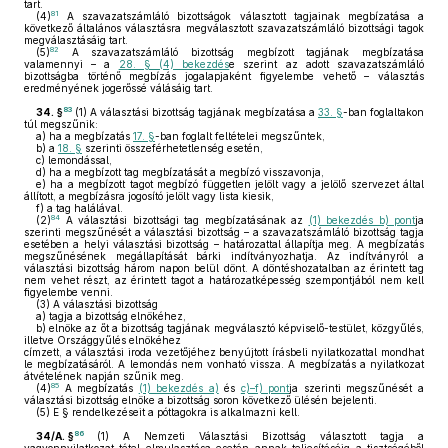
tart.
81
(4)
A szavazatszámláló bizottságok választott tagjainak megbízatása a
következő általános választásra megválasztott szavazatszámláló bizottsági tagok
megválasztásáig tart.
82
(5)
A szavazatszámláló bizottság megbízott tagjának megbízatása
valamennyi – a
28. § (4) bekezdés
e szerint az adott szavazatszámláló
bizottságba történő megbízás jogalapjaként figyelembe vehető – választás
eredményének jogerőssé válásáig tart.
83
34. §
(1)
A választási bizottság tagjának megbízatása a
33. §
-ban foglaltakon
túl megszűnik:
a)
ha a megbízatás
17. §
-ban foglalt feltételei megszűntek,
b)
a
18. §
szerinti összeférhetetlenség esetén,
c)
lemondással,
d)
ha a megbízott tag megbízatását a megbízó visszavonja,
e)
ha a megbízott tagot megbízó független jelölt vagy a jelölő szervezet által
állított, a megbízásra jogosító jelölt vagy lista kiesik,
f)
a tag halálával.
84
(2)
A választási bizottsági tag megbízatásának az
(1) bekezdés b) pont
ja
szerinti megszűnését a választási bizottság – a szavazatszámláló bizottság tagja
esetében a helyi választási bizottság – határozattal állapítja meg. A megbízatás
megszűnésének megállapítását bárki indítványozhatja. Az indítványról a
választási bizottság három napon belül dönt. A döntéshozatalban az érintett tag
nem vehet részt, az érintett tagot a határozatképesség szempontjából nem kell
figyelembe venni.
(3)
A választási bizottság
a)
tagja a bizottság elnökéhez,
b)
elnöke az őt a bizottság tagjának megválasztó képviselő-testület, közgyűlés,
illetve Országgyűlés elnökéhez
címzett, a választási iroda vezetőjéhez benyújtott írásbeli nyilatkozattal mondhat
le megbízatásáról. A lemondás nem vonható vissza. A megbízatás a nyilatkozat
átvételének napján szűnik meg.
85
(4)
A megbízatás
(1) bekezdés a)
és
c)–f) pont
ja szerinti megszűnését a
választási bizottság elnöke a bizottság soron következő ülésén bejelenti.
(5)
E § rendelkezéseit a póttagokra is alkalmazni kell.
86
34/A. §
(1)
A Nemzeti Választási Bizottság választott tagja a