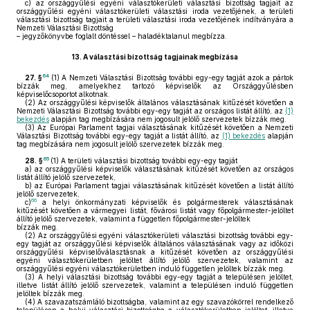
c)
az országgyűlési egyéni választókerületi választási bizottság tagjait az
országgyűlési egyéni választókerületi választási iroda vezetőjének, a területi
választási bizottság tagjait a területi választási iroda vezetőjének indítványára a
Nemzeti Választási Bizottság
– jegyzőkönyvbe foglalt döntéssel – haladéktalanul megbízza.
13.
A választási bizottság tagjainak megbízása
64
27. §
(1)
A Nemzeti Választási Bizottság további egy-egy tagját azok a pártok
bízzák meg, amelyekhez tartozó képviselők az Országgyűlésben
képviselőcsoportot alkotnak.
(2)
Az országgyűlési képviselők általános választásának kitűzését követően a
Nemzeti Választási Bizottság további egy-egy tagját az országos listát állító, az
(1)
bekezdés
alapján tag megbízására nem jogosult jelölő szervezetek bízzák meg.
(3)
Az Európai Parlament tagjai választásának kitűzését követően a Nemzeti
Választási Bizottság további egy-egy tagját a listát állító, az
(1) bekezdés
alapján
tag megbízására nem jogosult jelölő szervezetek bízzák meg.
65
28. §
(1)
A területi választási bizottság további egy-egy tagját
a)
az országgyűlési képviselők választásának kitűzését követően az országos
listát állító jelölő szervezetek,
b)
az Európai Parlament tagjai választásának kitűzését követően a listát állító
jelölő szervezetek,
66
c)
a helyi önkormányzati képviselők és polgármesterek választásának
kitűzését követően a vármegyei listát, fővárosi listát vagy főpolgármester-jelöltet
állító jelölő szervezetek, valamint a független főpolgármester-jelöltek
bízzák meg.
(2)
Az országgyűlési egyéni választókerületi választási bizottság további egy-
egy tagját az országgyűlési képviselők általános választásának vagy az időközi
országgyűlési képviselőválasztásnak a kitűzését követően az országgyűlési
egyéni választókerületben jelöltet állító jelölő szervezetek, valamint az
országgyűlési egyéni választókerületben induló független jelöltek bízzák meg.
(3)
A helyi választási bizottság további egy-egy tagját a településen jelöltet,
illetve listát állító jelölő szervezetek, valamint a településen induló független
jelöltek bízzák meg.
(4)
A szavazatszámláló bizottságba, valamint az egy szavazókörrel rendelkező