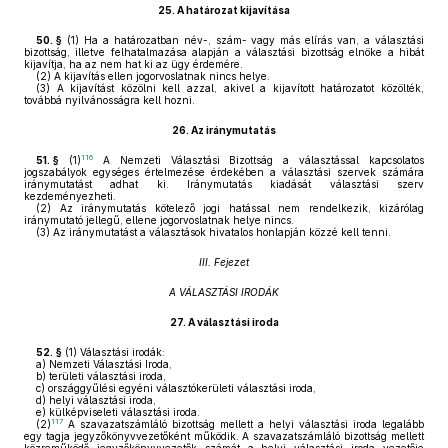
25.
A határozat kijavítása
50. §
(1)
Ha a határozatban név-, szám- vagy más elírás van, a választási
bizottság, illetve felhatalmazása alapján a választási bizottság elnöke a hibát
kijavítja, ha az nem hat ki az ügy érdemére.
(2)
A kijavítás ellen jogorvoslatnak nincs helye.
(3)
A kijavítást közölni kell azzal, akivel a kijavított határozatot közölték,
továbbá nyilvánosságra kell hozni.
26.
Az iránymutatás
116
51. §
(1)
A Nemzeti Választási Bizottság a választással kapcsolatos
jogszabályok egységes értelmezése érdekében a választási szervek számára
iránymutatást adhat ki. Iránymutatás kiadását választási szerv
kezdeményezheti.
(2)
Az iránymutatás kötelező jogi hatással nem rendelkezik, kizárólag
iránymutató jellegű, ellene jogorvoslatnak helye nincs.
(3)
Az iránymutatást a választások hivatalos honlapján közzé kell tenni.
III. Fejezet
A VÁLASZTÁSI IRODÁK
27.
A választási iroda
52. §
(1)
Választási irodák:
a)
Nemzeti Választási Iroda,
b)
területi választási iroda,
c)
országgyűlési egyéni választókerületi választási iroda,
d)
helyi választási iroda,
e)
külképviseleti választási iroda.
117
(2)
A szavazatszámláló bizottság mellett a helyi választási iroda legalább
egy tagja jegyzőkönyvvezetőként működik. A szavazatszámláló bizottság mellett