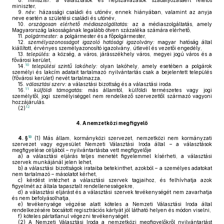
8.
miniszter:
a választások és népszavazások szabályozásáért felelős
miniszter,
9.
név:
házassági családi és utónév, ennek hiányában, valamint az anyja
neve esetén a születési családi és utónév,
10.
országosan elérhető médiaszolgáltatás:
az a médiaszolgáltatás, amely
Magyarország lakosságának legalább ötven százaléka számára elérhető,
11.
polgármester:
a polgármester és a főpolgármester,
12.
személyazonosságot igazoló hatósági igazolvány:
magyar hatóság által
kiállított, érvényes személyazonosító igazolvány, útlevél és vezetői engedély,
13.
település:
a község, a város, járásszékhely város, megyei jogú város és a
fővárosi kerület,
10
14.
települési szintű lakóhely:
olyan lakóhely, amely esetében a polgárok
személyi és lakcím adatait tartalmazó nyilvántartás csak a bejelentett település
(fővárosi kerület) nevét tartalmazza,
15.
választási szerv:
a választási bizottság és a választási iroda.
11
16.
külföldi támogatás:
más államtól, külföldi természetes vagy jogi
személytől, jogi személyiséggel nem rendelkező szervezettől származó vagyoni
hozzájárulás.
12
(2)
4.
A nemzetközi megfigyelő
13
4. §
(1)
Más állam, kormányközi szervezet, nemzetközi nem kormányzati
szervezet vagy egyesület Nemzeti Választási Iroda által – a választások
megfigyelése céljából – nyilvántartásba vett megfigyelője
a)
a választási eljárás teljes menetét figyelemmel kísérheti, a választási
szervek munkájánál jelen lehet,
b)
a választási bizottságok irataiba betekinthet, azokból – a személyes adatokat
nem tartalmazó – másolatot kérhet,
c)
kérdést intézhet a választási szervek tagjaihoz, és felhívhatja azok
figyelmét az általa tapasztalt rendellenességekre,
d)
a választási eljárást és a választási szervek tevékenységét nem zavarhatja
és nem befolyásolhatja,
e)
tevékenysége végzése alatt köteles a Nemzeti Választási Iroda által
rendelkezésére bocsátott regisztrációs kártyát jól látható helyen és módon viselni,
f)
köteles pártatlanul végezni tevékenységét.
(2)
A Nemzeti Választási Iroda a nemzetközi megfigyelőkről nyilvántartást