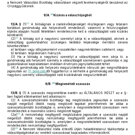
a Nemzeti Választási Bizottság választáson végzett tevékenységéről beszámol az
Országgyűlésnek.
21
9/A.
Kizárás a választójogból
22
13/A. §
(1)
A bíróságnak a cselekvőképességet részlegesen vagy teljesen
korlátozó gondnokság alá helyezésről rendelkező, valamint a felülvizsgálati
eljárás alapján hozott ítéletében rendelkeznie kell a választójogból való kizárás
kérdéséről.
23
(2)
A bíróság azt a nagykorú személyt zárja ki a választójogból, akinek a
választójog gyakorlásához szükséges belátási képessége mentális zavara
következtében
a)
tartósan vagy időszakonként visszatérően nagymértékben csökkent, vagy
b)
tartósan, teljeskörűen hiányzik.
(3)
Ha a bíróság a nagykorú személyt a választójogból nem zárja ki, a
gondnokság alá helyezett személy a választójogát személyesen gyakorolja, e jog
gyakorlásával kapcsolatosan önállóan érvényes jognyilatkozatot tehet.
(4)
A gondnokság alá helyezés megszüntetésére irányuló per megindítására
jogosultak az
(1) bekezdés
től függetlenül is kérhetik a gondnokság alá helyezett
nagykorú személy választójogból való kizárásának megszüntetését.
24
9/B.
Megismételt szavazás
13/B. §
(1)
A szavazás megismétlése esetén az ÁLTALÁNOS RÉSZT az e §-
ban foglalt eltérésekkel kell alkalmazni.
(2)
A szavazatszámláló bizottsági tag megbízására jogosultak a szavazás
napját megelőző ötödik napig megbízott tagokat jelenthetnek be abba a
szavazatszámláló bizottságba is, amelyben a megismételtetett szavazáson nem
rendelkeztek a maximális számú megbízott taggal.
25
(2a)
A nemzetiségi megfigyelő megbízására jogosultak a szavazás napját
megelőző ötödik napig nemzetiségi megfigyelőt jelenthetnek be abba a
szavazatszámláló bizottságba is, amelyben a megismételtetett szavazáson nem
rendelkeztek nemzetiségi megfigyelővel.
26
(3)
A Nemzeti Választási Iroda értesítő útján haladéktalanul tájékoztatja a
választópolgárokat az ismételt szavazással kapcsolatos információkról.