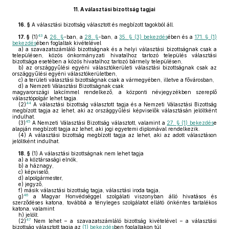
11.
A választási bizottság tagjai
16. §
A választási bizottság választott és megbízott tagokból áll.
43
17. §
(1)
A
26. §
-ban, a
28. §
-ban, a
35. § (3) bekezdés
ében és a
171. § (1)
bekezdés
ében foglaltak kivételével
a)
a szavazatszámláló bizottságnak és a helyi választási bizottságnak csak a
településen, közös önkormányzati hivatalhoz tartozó település választási
bizottsága esetében a közös hivatalhoz tartozó bármely településen,
b)
az országgyűlési egyéni választókerületi választási bizottságnak csak az
országgyűlési egyéni választókerületben,
c)
a területi választási bizottságnak csak a vármegyében, illetve a fővárosban,
d)
a Nemzeti Választási Bizottságnak csak
magyarországi lakcímmel rendelkező, a központi névjegyzékben szereplő
választópolgár lehet tagja.
44
(2)
A választási bizottság választott tagja és a Nemzeti Választási Bizottság
megbízott tagja az lehet, aki az országgyűlési képviselők választásán jelöltként
indulhat.
45
(3)
A Nemzeti Választási Bizottság választott, valamint a
27. § (1) bekezdés
e
alapján megbízott tagja az lehet, aki jogi egyetemi diplomával rendelkezik.
(4)
A választási bizottság megbízott tagja az lehet, aki az adott választáson
jelöltként indulhat.
18. §
(1)
A választási bizottságnak nem lehet tagja
a)
a köztársasági elnök,
b)
a háznagy,
c)
képviselő,
d)
alpolgármester,
e)
jegyző,
f)
másik választási bizottság tagja, választási iroda tagja,
46
g)
a Magyar Honvédséggel szolgálati viszonyban álló hivatásos és
szerződéses katona, továbbá a tényleges szolgálatot ellátó önkéntes tartalékos
katona, valamint
h)
jelölt.
47
(2)
Nem lehet – a szavazatszámláló bizottság kivételével – a választási
bizottság választott tagja az
(1) bekezdés
ben foglaltakon túl