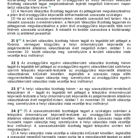
köztársasági elnök javaslatára az Országgyűlés az előző Nemzeti Választási
Bizottság választott tagjai megbízatásának lejártát megelőző kilencven napon
59
belül választja kilenc évre.
(2)
A Nemzeti Választási Bizottság tagjának és póttagjának megválasztásához
a jelen lévő országgyűlési képviselők kétharmadának szavazata szükséges.
(3)
Ha az első szavazás eredménytelen, második szavazást kell tartani. Ha a
második szavazás is eredménytelen, a Nemzeti Választási Bizottság tagjainak és
póttagjainak megválasztásához a jelen lévő országgyűlési képviselők több mint
felének szavazata szükséges. A második és további szavazásra a köztársasági
elnök új jelölteket javasolhat.
60
21. §
A területi választási bizottság három tagját és legalább két póttagot a
fővárosi, vármegyei közgyűlés a helyi önkormányzati képviselők és
polgármesterek általános választásának évét megelőző évben, október 1. és
november 30. között választja meg; személyükre a területi választási iroda
vezetője tesz indítványt.
22. §
Az országgyűlési egyéni választókerületi választási bizottság három
tagját és legalább két póttagot az országgyűlési egyéni választókerület székhelye
szerinti település képviselő-testülete az országgyűlési képviselők általános
választásának kitűzését követően, legkésőbb a szavazás napja előtti
negyvenkettedik napon választja meg; személyükre az országgyűlési egyéni
választókerületi választási iroda vezetője tesz indítványt.
61
23. §
A helyi választási bizottság három – az egy szavazókörrel rendelkező
településen öt – tagját és legalább két póttagot a települési önkormányzat
képviselő-testülete a helyi önkormányzati képviselők és polgármesterek általános
választásának évét megelőző évben, október 1. és november 30. között választja
meg; személyükre a helyi választási iroda vezetője tesz indítványt.
62
24. §
(1)
A szavazatszámláló bizottságok tagjait a szükséges számban a
települési önkormányzat képviselő-testülete az országgyűlési képviselők
általános választásának kitűzését követően, legkésőbb a szavazás napja előtti
huszadik napon választja meg, személyükre a helyi választási iroda vezetője
tesz indítványt. A szavazatszámláló bizottság tagjait települési szinten kell
megválasztani.
(2)
A helyi választási iroda vezetője a választás kitűzését követően, legkésőbb
a szavazást megelőző harmadik napon osztja be a megválasztott tagokat az adott