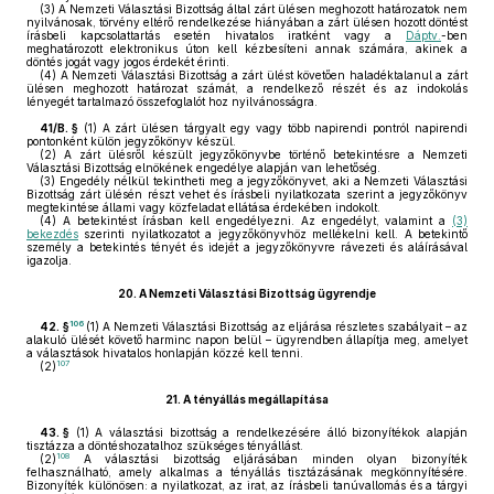
(3)
A Nemzeti Választási Bizottság által zárt ülésen meghozott határozatok nem
nyilvánosak, törvény eltérő rendelkezése hiányában a zárt ülésen hozott döntést
írásbeli kapcsolattartás esetén hivatalos iratként vagy a
Dáptv.
-ben
meghatározott elektronikus úton kell kézbesíteni annak számára, akinek a
döntés jogát vagy jogos érdekét érinti.
(4)
A Nemzeti Választási Bizottság a zárt ülést követően haladéktalanul a zárt
ülésen meghozott határozat számát, a rendelkező részét és az indokolás
lényegét tartalmazó összefoglalót hoz nyilvánosságra.
41/B. §
(1)
A zárt ülésen tárgyalt egy vagy több napirendi pontról napirendi
pontonként külön jegyzőkönyv készül.
(2)
A zárt ülésről készült jegyzőkönyvbe történő betekintésre a Nemzeti
Választási Bizottság elnökének engedélye alapján van lehetőség.
(3)
Engedély nélkül tekintheti meg a jegyzőkönyvet, aki a Nemzeti Választási
Bizottság zárt ülésén részt vehet és írásbeli nyilatkozata szerint a jegyzőkönyv
megtekintése állami vagy közfeladat ellátása érdekében indokolt.
(4)
A betekintést írásban kell engedélyezni. Az engedélyt, valamint a
(3)
bekezdés
szerinti nyilatkozatot a jegyzőkönyvhöz mellékelni kell. A betekintő
személy a betekintés tényét és idejét a jegyzőkönyvre rávezeti és aláírásával
igazolja.
20.
A Nemzeti Választási Bizottság ügyrendje
106
42. §
(1)
A Nemzeti Választási Bizottság az eljárása részletes szabályait – az
alakuló ülését követő harminc napon belül – ügyrendben állapítja meg, amelyet
a választások hivatalos honlapján közzé kell tenni.
107
(2)
21.
A tényállás megállapítása
43. §
(1)
A választási bizottság a rendelkezésére álló bizonyítékok alapján
tisztázza a döntéshozatalhoz szükséges tényállást.
108
(2)
A választási bizottság eljárásában minden olyan bizonyíték
felhasználható, amely alkalmas a tényállás tisztázásának megkönnyítésére.
Bizonyíték különösen: a nyilatkozat, az irat, az írásbeli tanúvallomás és a tárgyi