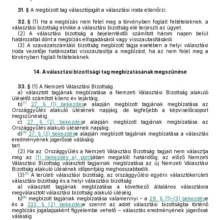
31. §
A megbízott tag választójogát a választási iroda ellenőrzi.
32. §
(1)
Ha a megbízás nem felel meg a törvényben foglalt feltételeknek, a
választási bizottság elnöke a választási bizottság elé terjeszti az ügyet.
(2)
A választási bizottság a bejelentéstől számított három napon belül
határozattal dönt a megbízás elfogadásáról vagy visszautasításáról.
(3)
A szavazatszámláló bizottság megbízott tagja esetében a helyi választási
iroda vezetője határozattal visszautasítja a megbízást, ha az nem felel meg a
törvényben foglalt feltételeknek.
14.
A választási bizottsági tag megbízatásának megszűnése
33. §
(1)
A Nemzeti Választási Bizottság
a)
választott tagjának megbízatása a Nemzeti Választási Bizottság alakuló
ülésétől számított kilenc év lejártáig,
77
b)
27. § (1) bekezdés
e alapján megbízott tagjának megbízatása az
Országgyűlés alakuló ülésének napjáig, de legfeljebb a képviselőcsoport
megszűnéséig,
c)
27. § (2) bekezdés
e alapján megbízott tagjának megbízatása az
Országgyűlés alakuló ülésének napjáig,
78
d)
27. § (3) bekezdés
e alapján megbízott tagjának megbízatása a választás
eredményének jogerőssé válásáig
tart.
(2)
Ha az Országgyűlés a Nemzeti Választási Bizottság tagjait nem választja
meg az
(1) bekezdés a) pont
jában megjelölt határidőig, az előző Nemzeti
Választási Bizottság választott tagjainak megbízatása az új Nemzeti Választási
Bizottság alakuló ülésének időpontjáig meghosszabbodik.
79
(3)
A területi választási bizottság, az országgyűlési egyéni választókerületi
választási bizottság és a helyi választási bizottság
a)
választott tagjának megbízatása a következő általános választásra
megválasztott választási bizottság alakuló üléséig,
80
b)
megbízott tagjának megbízatása valamennyi – a
28. § (1)–(3) bekezdés
e
és a
333. § (2) bekezdés
e szerint az adott választási bizottságba történő
megbízás jogalapjaként figyelembe vehető – választás eredményének jogerőssé
válásáig