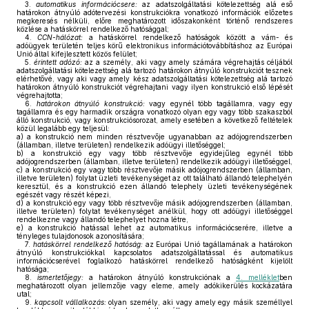
3.
automatikus információcsere:
az adatszolgáltatási kötelezettség alá eső
határokon átnyúló adótervezési konstrukciókra vonatkozó információk előzetes
megkeresés nélküli, előre meghatározott időszakonként történő rendszeres
közlése a hatáskörrel rendelkező hatósággal;
4.
CCN-hálózat:
a hatáskörrel rendelkező hatóságok között a vám- és
adóügyek területén teljes körű elektronikus információtovábbításhoz az Európai
Unió által kifejlesztett közös felület;
5.
érintett adózó:
az a személy, aki vagy amely számára végrehajtás céljából
adatszolgáltatási kötelezettség alá tartozó határokon átnyúló konstrukciót tesznek
elérhetővé, vagy aki vagy amely kész adatszolgáltatási kötelezettség alá tartozó
határokon átnyúló konstrukciót végrehajtani vagy ilyen konstrukció első lépését
végrehajtotta;
6.
határokon átnyúló konstrukció:
vagy egynél több tagállamra, vagy egy
tagállamra és egy harmadik országra vonatkozó olyan egy vagy több szakaszból
álló konstrukció, vagy konstrukciósorozat, amely esetében a következő feltételek
közül legalább egy teljesül:
a)
a konstrukció nem minden résztvevője ugyanabban az adójogrendszerben
(államban, illetve területen) rendelkezik adóügyi illetőséggel;
b)
a konstrukció egy vagy több résztvevője egyidejűleg egynél több
adójogrendszerben (államban, illetve területen) rendelkezik adóügyi illetőséggel,
c)
a konstrukció egy vagy több résztvevője másik adójogrendszerben (államban,
illetve területen) folytat üzleti tevékenységet az ott található állandó telephelyén
keresztül, és a konstrukció ezen állandó telephely üzleti tevékenységének
egészét vagy részét képezi,
d)
a konstrukció egy vagy több résztvevője másik adójogrendszerben (államban,
illetve területen) folytat tevékenységet anélkül, hogy ott adóügyi illetőséggel
rendelkezne vagy állandó telephelyet hozna létre,
e)
a konstrukció hatással lehet az automatikus információcserére, illetve a
tényleges tulajdonosok azonosítására;
7.
hatáskörrel rendelkező hatóság:
az Európai Unió tagállamának a határokon
átnyúló konstrukciókkal kapcsolatos adatszolgáltatással és automatikus
információcserével foglalkozó hatáskörrel rendelkező hatóságként kijelölt
hatósága;
8.
ismertetőjegy:
a határokon átnyúló konstrukciónak a
4. melléklet
ben
meghatározott olyan jellemzője vagy eleme, amely adókikerülés kockázatára
utal;
9.
kapcsolt vállalkozás:
olyan személy, aki vagy amely egy másik személlyel