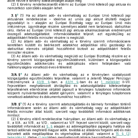
akire nézve e törvény kötelezettséget állapít meg.
(2)
E törvény rendelkezéseitől eltérni az Európai Unió kötelező jogi aktusa és
nemzetközi szerződés alapján lehet.
3
3. §
(1)
Ha az állami adó- és vámhatóság az Európai Unió kötelező jogi
aktusának rendelkezése – ideértve az uniós jogi aktust átültető magyar
jogszabályt is – alapján az Európai Bizottság vagy az Európai Unió más
intézménye, ügynöksége részére személyes adatot nem tartalmazó, statisztikai
célú, illetve az Európai Unió kötelező jogi aktusa alkalmazásának eredményeit
összegző adatszolgáltatást, információátadást teljesít, azt egyidejűleg az
adópolitikáért felelős miniszter részére is megküldi.
(2)
Az állami adó- és vámhatóság az e törvény szerinti információcsere
keretében küldött és beérkezett adatokhoz adópolitikai célú gazdasági és
statisztikai elemzés céljából hozzáférést biztosít az adópolitikáért felelős
miniszter részére.
(3)
Az állami adó- és vámhatóság megküldi az Európai Bizottság részére az e
törvény szerinti közigazgatási együttműködésnek, különösen a közigazgatási
együttműködés adókikerülés és adókijátszás elleni fellépésben való
hatékonyságára vonatkozó éves értékelést.
4
3/A. §
Az állami adó- és vámhatóság az e törvényben szabályozott
közigazgatási együttműködés teljesítése, valamint a Jelentő Magyar Pénzügyi
Intézménynek a
43/B. §
-ban, a
43/H. §
-ban és az
1. melléklet
II–VII.
Fejezetében meghatározott átvilágítási és adatszolgáltatási kötelezettsége
teljesítésének ellenőrzése céljából jogosult a tényleges tulajdonosi információk
központi nyilvántartásából adatot igényelni, valamint a tényleges tulajdonosra
vonatkozó adatokhoz és dokumentumokhoz hozzáférni.
5
3/B. §
(1)
Az e törvény szerinti adatszolgáltatás és bármely formában történő
információcsere során az állami adó- és vámhatóság vagy az adópolitikáért
felelős miniszter által közölt, szerzett vagy továbbított információ adótitoknak
minősül.
(2)
E törvény eltérő rendelkezése hiányában, az állami adó- és vámhatóság a
II., a II/A., az V/B., az V/D., valamint az V/F. fejezet szerint közölt, szerzett vagy
továbbított információt az
5. §
alapján az adómegállapítási jogsegély hatálya alá
tartozó adóknak megfelelő magyar adók, továbbá az általános forgalmi adó és más
közvetett adók megállapítása és végrehajtása céljából, valamint a
15. § (2)
bekezdés b)
, illetve
c) pont
jában meghatározott célokra használhatja fel.