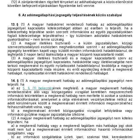
(12)
A zárójelentésben rögzített tényeket az adóhatóságnak a közös ellenőrzést
követően befejezett eljárásokban figyelembe kell vennie.
6.
Az adómegállapítási jogsegély teljesítésének közös szabályai
13. §
(1)
A magyar hatáskörrel rendelkező hatóság az adómegállapítási
jogsegéllyel kapcsolatos kötelezettséget abban az esetben is teljesíti, ha a
kötelezettség teljesítése során szerzett információra az egyéb jogszabályokban
foglalt kötelezettsége teljesítéséhez – így különösen adóztatási hatáskörének
gyakorlásához – nem lenne szükség.
(2)
A magyar illetékes tisztviselő – a külön jogszabályban, közjogi
szervezetszabályozó eszközben meghatározottak szerint – az adómegállapítási
jogsegély keretében kapott vagy küldött minden információról haladéktalanul, de
legfeljebb 3 napon belül tájékoztatja a magyar központi kapcsolattartó irodát.
(3)
A magyar illetékes tisztviselő és a magyar kapcsolattartó szerv az
adómegállapítási jogsegéllyel kapcsolatos, hatáskörébe vagy illetékességébe nem
tartozó megkeresést és egyéb nyilatkozatot haladéktalanul továbbítja a magyar
központi kapcsolattartó iroda részére, és erről egyidejűleg értesíti a megkereső
hatóságot, nyilatkozattal érintett hatáskörrel rendelkező hatóságot.
14. §
(1)
A magyar megkeresett hatóság az adómegállapítási jogsegélyt nem
teljesíti, ha
a)
az
5. § (1) bekezdés
ének megfelelő, a magyar megkeresett hatóság
rendelkezésére álló vagy közigazgatási vizsgálat keretében megszerezhető
információ tekintetében a megkereső hatóság nem merítette ki azokat a szokásos
információforrásokat, amelyeket a célja elérésének veszélyeztetése nélkül az
adott körülmények között a megkereséssel érintett információ megszerzéséhez
felhasználhatott volna, vagy
b)
a megkereséssel érintett közigazgatási vizsgálat lefolytatása vagy
információ gyűjtése magyar jogszabályba ütközne.
(2)
A magyar megkeresett hatóság az adómegállapítási jogsegélyt nem köteles
teljesíteni, ha
a)
a megkereső hatóság vagy a megkereső tagállam más hatósága jogi okok
miatt nem tud a megkereséssel érintett információhoz hasonló információkat
szolgáltatni, vagy
b)
az információ szolgáltatása üzleti, ipari, szakmai titok, kereskedelmi