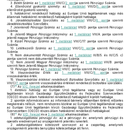
3.
Betéti Számla:
az
1. melléklet
VIII/C/
2. pont
ja szerinti Pénzügyi Számla;
4.
Ellenőrzést gyakorló személy:
az
1. melléklet
VIII/D/
5. pont
ja szerinti
ellenőrzést gyakorló személy;
5.
hatáskörrel rendelkező hatóság:
az Európai Unió tagállamának vagy más
államnak hatáskörrel rendelkező hatóságként kijelölt hatósága;
6.
Járadékbiztosítási Szerződés:
az
1. melléklet
VIII/C/
6. pont
ja szerinti
Járadékbiztosítási Szerződés;
7.
Jelentendő Pénzügyi Számla:
az
1. melléklet
VIII/D. pontja szerinti Pénzügyi
Számla;
8.
Jelentő Magyar Pénzügyi Intézmény:
az
1. melléklet
VIII/A. pontja szerinti
jelentő magyar Pénzügyi Intézmény;
9.
Kizárt Pénzügyi Számla:
az
1. melléklet
VIII/C/17. pontja szerinti Pénzügyi
Számla;
10.
Letétkezelői Számla:
az
1. melléklet
VIII/C/
3. pont
ja szerinti Pénzügyi
Számla;
11.
Nem dokumentált Pénzügyi Számla:
az
1. melléklet
III/B/5. és III/C/5. c)
pontja szerinti nem dokumentált Pénzügyi Számla;
12.
Nem Jelentő Magyar Pénzügyi Intézmény:
az
1. melléklet
VIII/B. pontja
szerinti Nem Jelentő Magyar Pénzügyi Intézmény;
13.
Pénzügyi Számla:
az
1. melléklet
VIII/C. pontja szerinti Pénzügyi Számla;
14.
Visszavásárlási Érték:
az
1. melléklet
VIII/C/
8. pont
ja szerinti
visszavásárlási érték;
15.
Visszavásárlási értékkel rendelkező Biztosítási Szerződés:
az
1. melléklet
VIII/C/
7. pont
ja szerinti visszavásárlási értékkel rendelkező biztosítási szerződés.
50
(7)
Az
V/C. Fejezet
alkalmazásában:
1.
illetékes hatóság:
az Európai Unió tagállama vagy az Európai Unió
tagállamán kívüli Gazdasági Együttműködési és Fejlesztési Szervezetben
(OECD) részes állam hatáskörrel rendelkező hatóságként kijelölt hatósága;
2.
spontán információcsere:
az információ bármely időpontban történő, előzetes
megkeresés nélküli, nem rendszeres közlése az Európai Unió tagállamával vagy
az Európai Unió tagállamán kívüli Gazdasági Együttműködési és Fejlesztési
Szervezetben (OECD) részes állam hatáskörrel rendelkező hatóságával.
51
(8)
Az
V/D. Fejezet
és a
3. melléklet
alkalmazásában:
1.
adatszolgáltatási pénzügyi év:
az a pénzügyi év, amelynek pénzügyi és
operatív eredményeit az országonkénti jelentés ismerteti;
2.
adatszolgáltatásra kötelezett szervezet:
az a csoporttag, amelynek
országonkénti jelentés benyújtási kötelezettsége áll fenn;