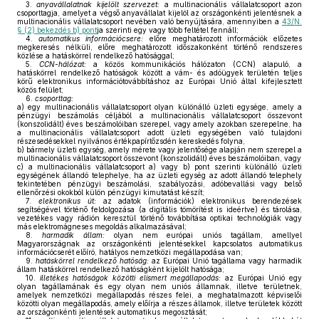
3.
anyavállalatnak kijelölt szervezet:
a multinacionális vállalatcsoport azon
csoporttagja, amelyet a végső anyavállalat kijelöl az országonkénti jelentésnek a
multinacionális vállalatcsoport nevében való benyújtására, amennyiben a
43/N.
§ (2) bekezdés b) pont
ja szerinti egy vagy több feltétel fennáll;
4.
automatikus információcsere:
előre meghatározott információk előzetes
megkeresés nélküli, előre meghatározott időszakonként történő rendszeres
közlése a hatáskörrel rendelkező hatósággal;
5.
CCN-hálózat:
a közös kommunikációs hálózaton (CCN) alapuló, a
hatáskörrel rendelkező hatóságok között a vám- és adóügyek területén teljes
körű elektronikus információtovábbításhoz az Európai Unió által kifejlesztett
közös felület;
6.
csoporttag:
a)
egy multinacionális vállalatcsoport olyan különálló üzleti egysége, amely a
pénzügyi beszámolás céljából a multinacionális vállalatcsoport összevont
(konszolidált) éves beszámolóiban szerepel, vagy amely azokban szerepelne, ha
a multinacionális vállalatcsoport adott üzleti egységében való tulajdoni
részesedésekkel nyilvános értékpapírtőzsdén kereskedés folyna,
b)
bármely üzleti egység, amely mérete vagy jelentősége alapján nem szerepel a
multinacionális vállalatcsoport összevont (konszolidált) éves beszámolóiban, vagy
c)
a multinacionális vállalatcsoport a) vagy b) pont szerinti különálló üzleti
egységének állandó telephelye, ha az üzleti egység az adott állandó telephely
tekintetében pénzügyi beszámolási, szabályozási, adóbevallási vagy belső
ellenőrzési okokból külön pénzügyi kimutatást készít;
7.
elektronikus út:
az adatok (információk) elektronikus berendezések
segítségével történő feldolgozása (a digitális tömörítést is ideértve) és tárolása,
vezetékes vagy rádión keresztül történő továbbítása optikai technológiák vagy
más elektromágneses megoldás alkalmazásával;
8.
harmadik állam:
olyan nem európai uniós tagállam, amellyel
Magyarországnak az országonkénti jelentésekkel kapcsolatos automatikus
információcserét előíró, hatályos nemzetközi megállapodása van;
9.
hatáskörrel rendelkező hatóság:
az Európai Unió tagállama vagy harmadik
állam hatáskörrel rendelkező hatóságként kijelölt hatósága;
10.
illetékes hatóságok közötti elismert megállapodás:
az Európai Unió egy
olyan tagállamának és egy olyan nem uniós államnak, illetve területnek,
amelyek nemzetközi megállapodás részes felei, a meghatalmazott képviselői
közötti olyan megállapodás, amely előírja a részes államok, illetve területek között
az országonkénti jelentések automatikus megosztását;