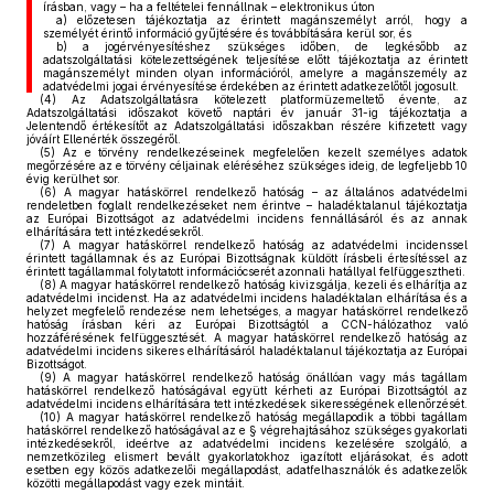
írásban, vagy – ha a feltételei fennállnak – elektronikus úton
a)
előzetesen tájékoztatja az érintett magánszemélyt arról, hogy a
személyét érintő információ gyűjtésére és továbbítására kerül sor, és
b)
a jogérvényesítéshez szükséges időben, de legkésőbb az
adatszolgáltatási kötelezettségének teljesítése előtt tájékoztatja az érintett
magánszemélyt minden olyan információról, amelyre a magánszemély az
adatvédelmi jogai érvényesítése érdekében az érintett adatkezelőtől jogosult.
(4)
Az Adatszolgáltatásra kötelezett platformüzemeltető évente, az
Adatszolgáltatási időszakot követő naptári év január 31-ig tájékoztatja a
Jelentendő értékesítőt az Adatszolgáltatási időszakban részére kifizetett vagy
jóváírt Ellenérték összegéről.
(5)
Az e törvény rendelkezéseinek megfelelően kezelt személyes adatok
megőrzésére az e törvény céljainak eléréséhez szükséges ideig, de legfeljebb 10
évig kerülhet sor.
(6)
A magyar hatáskörrel rendelkező hatóság – az általános adatvédelmi
rendeletben foglalt rendelkezéseket nem érintve – haladéktalanul tájékoztatja
az Európai Bizottságot az adatvédelmi incidens fennállásáról és az annak
elhárítására tett intézkedésekről.
(7)
A magyar hatáskörrel rendelkező hatóság az adatvédelmi incidenssel
érintett tagállamnak és az Európai Bizottságnak küldött írásbeli értesítéssel az
érintett tagállammal folytatott információcserét azonnali hatállyal felfüggesztheti.
(8)
A magyar hatáskörrel rendelkező hatóság kivizsgálja, kezeli és elhárítja az
adatvédelmi incidenst. Ha az adatvédelmi incidens haladéktalan elhárítása és a
helyzet megfelelő rendezése nem lehetséges, a magyar hatáskörrel rendelkező
hatóság írásban kéri az Európai Bizottságtól a CCN-hálózathoz való
hozzáférésének felfüggesztését. A magyar hatáskörrel rendelkező hatóság az
adatvédelmi incidens sikeres elhárításáról haladéktalanul tájékoztatja az Európai
Bizottságot.
(9)
A magyar hatáskörrel rendelkező hatóság önállóan vagy más tagállam
hatáskörrel rendelkező hatóságával együtt kérheti az Európai Bizottságtól az
adatvédelmi incidens elhárítására tett intézkedések sikerességének ellenőrzését.
(10)
A magyar hatáskörrel rendelkező hatóság megállapodik a többi tagállam
hatáskörrel rendelkező hatóságával az e § végrehajtásához szükséges gyakorlati
intézkedésekről, ideértve az adatvédelmi incidens kezelésére szolgáló, a
nemzetközileg elismert bevált gyakorlatokhoz igazított eljárásokat, és adott
esetben egy közös adatkezelői megállapodást, adatfelhasználók és adatkezelők
közötti megállapodást vagy ezek mintáit.