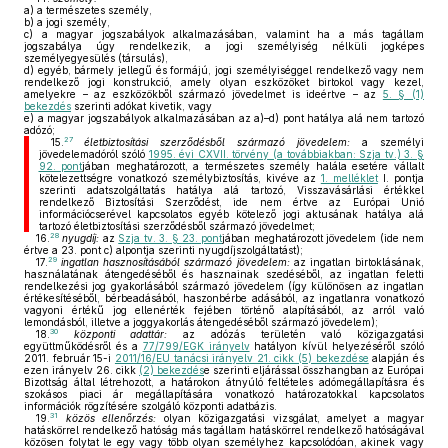
a)
a természetes személy,
b)
a jogi személy,
c)
a magyar jogszabályok alkalmazásában, valamint ha a más tagállam
jogszabálya úgy rendelkezik, a jogi személyiség nélküli jogképes
személyegyesülés (társulás),
d)
egyéb, bármely jellegű és formájú, jogi személyiséggel rendelkező vagy nem
rendelkező jogi konstrukció, amely olyan eszközöket birtokol vagy kezel,
amelyekre – az eszközökből származó jövedelmet is ideértve – az
5. § (1)
bekezdés
szerinti adókat kivetik, vagy
e)
a magyar jogszabályok alkalmazásában az a)–d) pont hatálya alá nem tartozó
adózó;
27
15.
életbiztosítási szerződésből származó jövedelem:
a személyi
jövedelemadóról szóló
1995. évi CXVII. törvény (a továbbiakban: Szja tv.) 3. §
92. pont
jában meghatározott, a természetes személy halála esetére vállalt
kötelezettségre vonatkozó személybiztosítás, kivéve az
1. melléklet
I. pontja
szerinti adatszolgáltatás hatálya alá tartozó, Visszavásárlási értékkel
rendelkező Biztosítási Szerződést, ide nem értve az Európai Unió
információcserével kapcsolatos egyéb kötelező jogi aktusának hatálya alá
tartozó életbiztosítási szerződésből származó jövedelmet;
28
16.
nyugdíj:
az
Szja tv. 3. § 23. pont
jában meghatározott jövedelem (ide nem
értve a 23. pont c) alpontja szerinti nyugdíjszolgáltatást);
29
17.
ingatlan hasznosításából származó jövedelem:
az ingatlan birtoklásának,
használatának átengedéséből és hasznainak szedéséből, az ingatlan feletti
rendelkezési jog gyakorlásából származó jövedelem (így különösen az ingatlan
értékesítéséből, bérbeadásából, haszonbérbe adásából, az ingatlanra vonatkozó
vagyoni értékű jog ellenérték fejében történő alapításából, az arról való
lemondásból, illetve a joggyakorlás átengedéséből származó jövedelem);
30
18.
központi adattár:
az adózás területén való közigazgatási
együttműködésről és a
77/799/EGK irányelv
hatályon kívül helyezéséről szóló
2011. február 15-i
2011/16/EU tanácsi irányelv 21. cikk (5) bekezdése
alapján és
ezen irányelv 26. cikk
(2) bekezdés
e szerinti eljárással összhangban az Európai
Bizottság által létrehozott, a határokon átnyúló feltételes adómegállapításra és
szokásos piaci ár megállapítására vonatkozó határozatokkal kapcsolatos
információk rögzítésére szolgáló központi adatbázis.
31
19.
közös ellenőrzés:
olyan közigazgatási vizsgálat, amelyet a magyar
hatáskörrel rendelkező hatóság más tagállam hatáskörrel rendelkező hatóságával
közösen folytat le egy vagy több olyan személyhez kapcsolódóan, akinek vagy