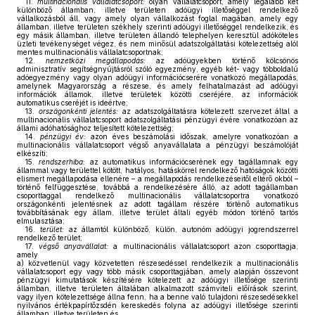
11.
multinacionális vállalatcsoport:
olyan vállalatcsoport, amely legalább két
különböző államban, illetve területen adóügyi illetőséggel rendelkező
vállalkozásból áll, vagy amely olyan vállalkozást foglal magában, amely egy
államban, illetve területen székhely szerinti adóügyi illetőséggel rendelkezik, és
egy másik államban, illetve területen állandó telephelyen keresztül adóköteles
üzleti tevékenységet végez, és nem minősül adatszolgáltatási kötelezettség alól
mentes multinacionális vállalatcsoportnak;
12.
nemzetközi megállapodás:
az adóügyekben történő kölcsönös
adminisztratív segítségnyújtásról szóló egyezmény, egyéb két- vagy többoldalú
adóegyezmény vagy olyan adóügyi információcserére vonatkozó megállapodás,
amelynek Magyarország a részese, és amely felhatalmazást ad adóügyi
információk államok, illetve területek közötti cseréjére, az információk
automatikus cseréjét is ideértve;
13.
országonkénti jelentés:
az adatszolgáltatásra kötelezett szervezet által a
multinacionális vállalatcsoport adatszolgáltatási pénzügyi évére vonatkozóan az
állami adóhatósághoz teljesített kötelezettség;
14.
pénzügyi év:
azon éves beszámolási időszak, amelyre vonatkozóan a
multinacionális vállalatcsoport végső anyavállalata a pénzügyi beszámolóját
elkészíti;
15.
rendszerhiba:
az automatikus információcserének egy tagállamnak egy
állammal vagy területtel kötött, hatályos, hatáskörrel rendelkező hatóságok közötti
elismert megállapodása ellenére – a megállapodás rendelkezéseitől eltérő okból –
történő felfüggesztése, továbbá a rendelkezésére álló, az adott tagállamban
csoporttaggal rendelkező multinacionális vállalatcsoportra vonatkozó
országonkénti jelentésnek az adott tagállam részére történő automatikus
továbbításának egy állam, illetve terület általi egyéb módon történő tartós
elmulasztása;
16.
terület:
az államtól különböző, külön, autonóm adóügyi jogrendszerrel
rendelkező terület;
17.
végső anyavállalat:
a multinacionális vállalatcsoport azon csoporttagja,
amely
a)
közvetlenül vagy közvetetten részesedéssel rendelkezik a multinacionális
vállalatcsoport egy vagy több másik csoporttagjában, amely alapján összevont
pénzügyi kimutatások készítésére kötelezett az adóügyi illetősége szerinti
államban, illetve területen általában alkalmazott számviteli előírások szerint,
vagy ilyen kötelezettsége állna fenn, ha a benne való tulajdoni részesedésekkel
nyilvános értékpapírtőzsdén kereskedés folyna az adóügyi illetősége szerinti
államban, illetve területen és