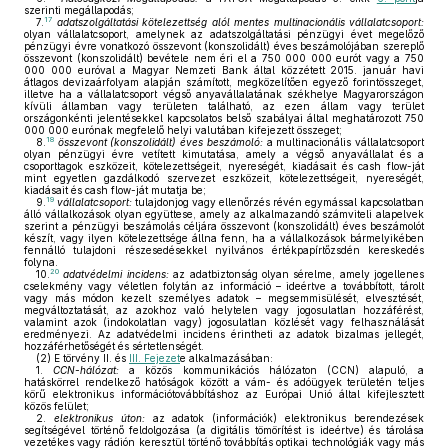
szerinti megállapodás;
17
7.
adatszolgáltatási kötelezettség alól mentes multinacionális vállalatcsoport:
olyan vállalatcsoport, amelynek az adatszolgáltatási pénzügyi évet megelőző
pénzügyi évre vonatkozó összevont (konszolidált) éves beszámolójában szereplő
összevont (konszolidált) bevétele nem éri el a 750 000 000 eurót vagy a 750
000 000 euróval a Magyar Nemzeti Bank által közzétett 2015. január havi
átlagos devizaárfolyam alapján számított, megközelítően egyező forintösszeget,
illetve ha a vállalatcsoport végső anyavállalatának székhelye Magyarországon
kívüli államban vagy területen található, az ezen állam vagy terület
országonkénti jelentésekkel kapcsolatos belső szabályai által meghatározott 750
000 000 eurónak megfelelő helyi valutában kifejezett összeget;
18
8.
összevont (konszolidált) éves beszámoló:
a multinacionális vállalatcsoport
olyan pénzügyi évre vetített kimutatása, amely a végső anyavállalat és a
csoporttagok eszközeit, kötelezettségeit, nyereségét, kiadásait és cash flow-ját
mint egyetlen gazdálkodó szervezet eszközeit, kötelezettségeit, nyereségét,
kiadásait és cash flow-ját mutatja be;
19
9.
vállalatcsoport:
tulajdonjog vagy ellenőrzés révén egymással kapcsolatban
álló vállalkozások olyan együttese, amely az alkalmazandó számviteli alapelvek
szerint a pénzügyi beszámolás céljára összevont (konszolidált) éves beszámolót
készít, vagy ilyen kötelezettsége állna fenn, ha a vállalkozások bármelyikében
fennálló tulajdoni részesedésekkel nyilvános értékpapírtőzsdén kereskedés
folyna.
20
10.
adatvédelmi incidens:
az adatbiztonság olyan sérelme, amely jogellenes
cselekmény vagy véletlen folytán az információ – ideértve a továbbított, tárolt
vagy más módon kezelt személyes adatok – megsemmisülését, elvesztését,
megváltoztatását, az azokhoz való helytelen vagy jogosulatlan hozzáférést,
valamint azok (indokolatlan vagy) jogosulatlan közlését vagy felhasználását
eredményezi. Az adatvédelmi incidens érintheti az adatok bizalmas jellegét,
hozzáférhetőségét és sértetlenségét.
(2)
E törvény II. és
III. Fejezet
e alkalmazásában:
1.
CCN-hálózat:
a közös kommunikációs hálózaton (CCN) alapuló, a
hatáskörrel rendelkező hatóságok között a vám- és adóügyek területén teljes
körű elektronikus információtovábbításhoz az Európai Unió által kifejlesztett
közös felület;
2.
elektronikus úton:
az adatok (információk) elektronikus berendezések
segítségével történő feldolgozása (a digitális tömörítést is ideértve) és tárolása
vezetékes vagy rádión keresztül történő továbbítás optikai technológiák vagy más