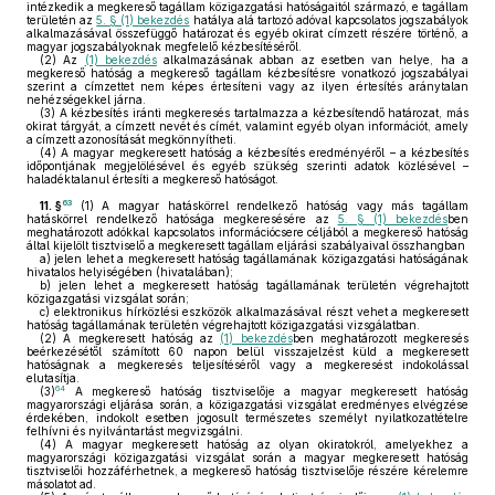
intézkedik a megkereső tagállam közigazgatási hatóságaitól származó, e tagállam
területén az
5. § (1) bekezdés
hatálya alá tartozó adóval kapcsolatos jogszabályok
alkalmazásával összefüggő határozat és egyéb okirat címzett részére történő, a
magyar jogszabályoknak megfelelő kézbesítéséről.
(2)
Az
(1) bekezdés
alkalmazásának abban az esetben van helye, ha a
megkereső hatóság a megkereső tagállam kézbesítésre vonatkozó jogszabályai
szerint a címzettet nem képes értesíteni vagy az ilyen értesítés aránytalan
nehézségekkel járna.
(3)
A kézbesítés iránti megkeresés tartalmazza a kézbesítendő határozat, más
okirat tárgyát, a címzett nevét és címét, valamint egyéb olyan információt, amely
a címzett azonosítását megkönnyítheti.
(4)
A magyar megkeresett hatóság a kézbesítés eredményéről – a kézbesítés
időpontjának megjelölésével és egyéb szükség szerinti adatok közlésével –
haladéktalanul értesíti a megkereső hatóságot.
63
11. §
(1)
A magyar hatáskörrel rendelkező hatóság vagy más tagállam
hatáskörrel rendelkező hatósága megkeresésére az
5. § (1) bekezdés
ben
meghatározott adókkal kapcsolatos információcsere céljából a megkereső hatóság
által kijelölt tisztviselő a megkeresett tagállam eljárási szabályaival összhangban
a)
jelen lehet a megkeresett hatóság tagállamának közigazgatási hatóságának
hivatalos helyiségében (hivatalában);
b)
jelen lehet a megkeresett hatóság tagállamának területén végrehajtott
közigazgatási vizsgálat során;
c)
elektronikus hírközlési eszközök alkalmazásával részt vehet a megkeresett
hatóság tagállamának területén végrehajtott közigazgatási vizsgálatban.
(2)
A megkeresett hatóság az
(1) bekezdés
ben meghatározott megkeresés
beérkezésétől számított 60 napon belül visszajelzést küld a megkeresett
hatóságnak a megkeresés teljesítéséről vagy a megkeresést indokolással
elutasítja.
64
(3)
A megkereső hatóság tisztviselője a magyar megkeresett hatóság
magyarországi eljárása során, a közigazgatási vizsgálat eredményes elvégzése
érdekében, indokolt esetben jogosult természetes személyt nyilatkozattételre
felhívni és nyilvántartást megvizsgálni.
(4)
A magyar megkeresett hatóság az olyan okiratokról, amelyekhez a
magyarországi közigazgatási vizsgálat során a magyar megkeresett hatóság
tisztviselői hozzáférhetnek, a megkereső hatóság tisztviselője részére kérelemre
másolatot ad.