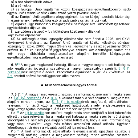
a)
a hozzáadottérték-adóval,
b)
a vámokkal,
c)
az Európai Unió tagállamai közötti közigazgatási együttműködésről szóló
egyéb uniós rendelkezések által szabályozott jövedéki adóval,
d)
az Európai Unió tagállama alegységének, illetve közjogi szociális biztonsági
intézménynek fizetendő kötelező társadalombiztosítási járulékkal,
e)
díjakkal, így különösen közigazgatási hatóságok által kibocsátott igazolások,
egyéb okiratok díjaival és
f)
szerződéses jellegű – így különösen közüzemi – díjakkal
kapcsolatos eljárásban.
(3)
Az adómegállapítási jogsegély alkalmazása nem érinti a 2005. évi CXVI.
törvénnyel kihirdetett, az Európai Unió tagállamai közötti kölcsönös bűnügyi
jogsegélyről szóló, 2000. május 29-én kelt egyezmény és az egyezmény 2001.
október 16-án kelt kiegészítő jegyzőkönyve szerinti kötelezettségek, valamint a
két- vagy többoldalú megállapodások alapján fennálló közigazgatási
együttműködési kötelezettségek teljesítését.
54
6. §
A magyar megkereső hatóság, illetve a magyar megkeresett hatóság az
adómegállapítási jogsegély szabályait a magyar jogszabályok szerinti,
5. § (1)
bekezdés
nek megfelelő adóval kapcsolatos eljárásban a járulék kivételével az
Art.
szerinti adóval összefüggésben alkalmazza.
4.
Az információcsere egyes formái
55
7. §
(1)
A magyar megkeresett hatóság az információcsere iránti megkeresés
[az
(1a)–(5) bekezdés
és a
8. §
alkalmazásában a továbbiakban: megkeresés]
alapján minden olyan, az
5. § (1) bekezdés
ének megfelelő, előreláthatóan
releváns információt közöl a megkereső hatósággal, amely rendelkezésére áll
vagy közigazgatási hatósági eljárás keretében megszerezhető.
56
(1a)
Az
(1) bekezdés
ben említett megkeresés szempontjából a kért információ
előreláthatóan releváns, ha a megkereső hatóság a megkeresés benyújtásának
időpontjában a nemzeti joga alapján okkal feltételezi, hogy a kért információ egy
vagy több, nevesített vagy más módon azonosított adózó adózási ügyében
jelentőséggel bír és ez a vizsgálat céljából igazolható lesz.
57
(1b)
A kért információk előrelátható relevanciájának igazolása céljából a
megkereső hatóság köteles a megkeresett hatóság rendelkezésére bocsátani