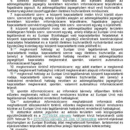
6.
illetékes tisztviselő:
olyan tisztviselő, aki kijelölés alapján az
adómegállapítási jogsegély keretében közvetlen információcsere teljesítésére,
fogadására jogosult. Az adómegállapítási jogsegélyben részt vevő tisztviselők e
tevékenységükkel összefüggésben illetékes tisztviselőnek minősülnek;
7.
kapcsolattartó szerv:
a központi kapcsolattartó irodán kívül kijelölt olyan
szerv, szervezeti egység, amely kijelölés alapján az adómegállapítási jogsegély
keretében közvetlen információcsere teljesítésére, fogadására jogosult.
Kapcsolattartó szervként egyidejűleg több szerv, szervezeti egység is kijelölhető;
8.
központi kapcsolattartó iroda:
az adómegállapítási jogsegély területén
elsődlegesen felelős szerv, szervezeti egység, amely ellátja az Európai Unió más
tagállamával és az Európai Bizottsággal való kapcsolattartási feladatokat. A
központi kapcsolattartó iroda ellátja az egyidejű ellenőrzések koordinációjával
kapcsolatos feladatokat és a kijelölt illetékes tisztviselőkről nyilvántartást vezet.
Egyidejűleg kizárólag egy központi kapcsolattartó iroda jelölhető ki;
24
9.
megkeresett hatóság:
az Európai Unió tagállamának központi
kapcsolattartó irodája, kapcsolattartó szerve vagy illetékes tisztviselője, aki
(amely) a hatáskörrel rendelkező hatóság nevében az adómegállapítási
jogsegéllyel kapcsolatos megkeresést, spontán, valamint automatikus
információcserét fogadja;
10.
megkeresésre történő információcsere:
egy adott esetben a megkereső
hatóság megkeresett hatósághoz intézett megkeresésén alapuló információcsere;
25
11.
megkereső hatóság:
az Európai Unió tagállamának központi kapcsolattartó
irodája, kapcsolattartó szerve vagy illetékes tisztviselője, aki (amely) a
hatáskörrel rendelkező hatóság nevében az adómegállapítási jogsegéllyel
kapcsolatban megkeresést, spontán, valamint automatikus információcserét
teljesít;
12.
spontán információcsere:
az információ bármely időpontban történő,
előzetes megkeresés nélküli nem rendszeres közlése az Európai Unió más
tagállamának hatáskörrel rendelkező hatóságával;
26
12a.
automatikus információcsere:
meghatározott információ előre
meghatározott időszakonként történő, előzetes megkeresés nélküli rendszeres
közlése az Európai Unió más tagállamának hatáskörrel rendelkező hatóságával;
13.
statisztikai adatok jegyzéke:
az adózás területén való közigazgatási
együttműködésről és a
77/799/EK irányelv
hatályon kívül helyezéséről szóló
2011. február 15-i
2011/16/EU irányelv 26. cikk (2) bekezdése
szerinti eljárással
összhangban az Európai Bizottság által meghatározott formában, tartalommal és
eljárásrendben teljesítendő statisztikai jellegű tájékoztatási kötelezettség;
14.
személy: