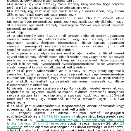
legalább az egyik alábbi módon kapcsolatban áll:
a)
a személy úgy vesz részt egy másik személy irányításában, hogy helyzete
révén a másik személyre meghatározó befolyást gyakorol,
b)
a személy úgy vesz részt egy másik személy ellenőrzésében, hogy abban
25%-ot meghaladó szavazati joggal rendelkezik,
c)
a személy közvetve vagy közvetlenül a tőke több mint 25%-át kitevő
tulajdonjog révén részesedéssel rendelkezik egy másik személy tőkéjében, vagy
d)
a személy egy másik személy nyereségéből 25%-os vagy annál nagyobb
részesedésre jogosult,
azzal, hogy
e)
ha több személy vesz részt az a)–d) pontban említettek szerint ugyanazon
személy irányításában, ellenőrzésében, vagy több személy rendelkezik
ugyanazon személy tőkéjében részesedéssel, illetve jogosult ugyanazon
személy nyereségéből nyereségrészesedésre, akkor valamennyi érintett
személyt kapcsolt vállalkozásnak kell tekinteni,
f)
ha ugyanazon személyek vesznek részt az a)–d) pontban említettek szerint
egynél több személy irányításában, ellenőrzésében, vagy ugyanazon személyek
rendelkeznek egynél több személy tőkéjében részesedéssel, illetve jogosultak
egynél több személy nyereségéből nyereségrészesedésre, akkor valamennyi
érintett személyt kapcsolt vállalkozásnak kell tekinteni,
g)
az a)–d) pont alkalmazásában az a személy, aki vagy amely egy másik
személlyel közösen jár el egy szervezet szavazati joga vagy tőkerészesedése
tekintetében, úgy tekintendő, hogy részesedéssel rendelkezik a másik személy
által birtokolt, az említett szervezetbeli valamennyi szavazati jog, illetve
tőkerészesedés tekintetében,
h)
közvetett részesedés esetében a c) pontban rögzített követelményeknek való
megfelelést az egymást követő szinteken található részesedés arányának
szorzata alapján kell megállapítani, a szavazati jogok több mint 50%-ával
rendelkező személy úgy tekintendő, mintha a szavazati jogok 100%-ával
rendelkezne,
i)
az a)–d) pont alkalmazásában a magánszemélyt, annak házastársát vagy
egyenes ági rokonait egyetlen személynek kell tekinteni;
10.
központi adattár:
az adózás területén történő közigazgatási
együttműködésről és a
77/799/EGK irányelv
hatályon kívül helyezéséről szóló
2011. február 15-i
2011/16/EU tanácsi irányelv (a továbbiakban: 2011/16/EU
tanácsi irányelv) 21. cikk (5) bekezdése
alapján és ezen irányelv 26. cikk
(2)
bekezdés
e szerinti eljárással összhangban az Európai Bizottság által létrehozott,
a határokon átnyúló konstrukciókkal kapcsolatos információk rögzítésére szolgáló