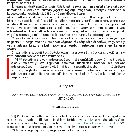
központi adatbázis;
11.
nehezen értékelhető immateriális javak:
azokat az immateriális javakat vagy
immateriális javakhoz fűződő jogokat foglalja magában, amelyek esetében a
kapcsolt vállalkozások közötti átruházás időpontjában:
a)
nem állnak rendelkezésre megbízhatóan összehasonlítható ügyletek, és
b)
a tranzakció létrejöttének időpontjában még nagymértékben bizonytalanok az
átruházott immateriális javakból a jövőben várhatóan befolyó pénzforgalommal
vagy jövedelemmel kapcsolatos előrejelzések, vagy az immateriális javak
értékeléséhez használt feltételezések, ami megnehezíti az immateriális javak
végső sikeressége mértékének előrejelzését az átruházás időpontjában;
12.
piacképes konstrukció:
olyan határokon átnyúló konstrukció, amelyet úgy
dolgoztak ki, forgalmaznak, tesznek végrehajtás céljából elérhetővé, vagy amely
végrehajtásra kész anélkül, hogy jelentősebb mértékben személyre kellene
szabni;
13.
személyre szabott konstrukció:
olyan határokon átnyúló konstrukció, amely
nem minősül piacképes konstrukciónak.
53
14.
ügyfél:
az olyan adótervezésben közreműködő vagy érintett adózó,
amely valamely, az ügyvédi szakmai titoktartás hatálya alá tartozó
adótervezésben közreműködő általi szolgáltatásokban – különösen
segítségnyújtásban, tanácsadásban vagy iránymutatásban – részesül egy
adatszolgáltatási kötelezettség alá tartozó, határokon átnyúló konstrukcióhoz
kapcsolódóan.
II. Fejezet
AZ EURÓPAI UNIÓ TAGÁLLAMAI KÖZÖTTI ADÓMEGÁLLAPÍTÁSI JOGSEGÉLY
SZABÁLYAI
3.
Alkalmazási kör
5. §
(1)
Az adómegállapítási jogsegély teljesítésének az Európai Unió tagállama
által vagy nevében, illetve a tagállam területi vagy közigazgatási alegysége,
önkormányzata által vagy nevében,
az Európai Unióról szóló szerződés
52.
cikkében meghatározott területen kivetett adóval kapcsolatban van helye.
(2)
Az adómegállapítási jogsegély nem alkalmazható