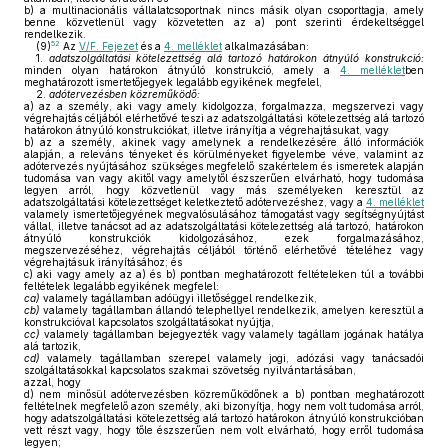
b)
a multinacionális vállalatcsoportnak nincs másik olyan csoporttagja, amely
benne közvetlenül vagy közvetetten az a) pont szerinti érdekeltséggel
rendelkezik.
52
(9)
Az
V/F. Fejezet
és a
4. melléklet
alkalmazásában:
1.
adatszolgáltatási kötelezettség alá tartozó határokon átnyúló konstrukció:
minden olyan határokon átnyúló konstrukció, amely a
4. melléklet
ben
meghatározott ismertetőjegyek legalább egyikének megfelel,
2.
adótervezésben közreműködő:
a)
az a személy, aki vagy amely kidolgozza, forgalmazza, megszervezi vagy
végrehajtás céljából elérhetővé teszi az adatszolgáltatási kötelezettség alá tartozó
határokon átnyúló konstrukciókat, illetve irányítja a végrehajtásukat, vagy
b)
az a személy, akinek vagy amelynek a rendelkezésére álló információk
alapján, a releváns tényeket és körülményeket figyelembe véve, valamint az
adótervezés nyújtásához szükséges megfelelő szakértelem és ismeretek alapján
tudomása van vagy akitől vagy amelytől észszerűen elvárható, hogy tudomása
legyen arról, hogy közvetlenül vagy más személyeken keresztül az
adatszolgáltatási kötelezettséget keletkeztető adótervezéshez, vagy a
4. melléklet
valamely ismertetőjegyének megvalósulásához támogatást vagy segítségnyújtást
vállal, illetve tanácsot ad az adatszolgáltatási kötelezettség alá tartozó, határokon
átnyúló konstrukciók kidolgozásához, ezek forgalmazásához,
megszervezéséhez, végrehajtás céljából történő elérhetővé tételéhez vagy
végrehajtásuk irányításához; és
c)
aki vagy amely az a) és b) pontban meghatározott feltételeken túl a további
feltételek legalább egyikének megfelel:
ca)
valamely tagállamban adóügyi illetőséggel rendelkezik,
cb)
valamely tagállamban állandó telephellyel rendelkezik, amelyen keresztül a
konstrukcióval kapcsolatos szolgáltatásokat nyújtja,
cc)
valamely tagállamban bejegyezték vagy valamely tagállam jogának hatálya
alá tartozik,
cd)
valamely tagállamban szerepel valamely jogi, adózási vagy tanácsadói
szolgáltatásokkal kapcsolatos szakmai szövetség nyilvántartásában,
azzal, hogy
d)
nem minősül adótervezésben közreműködőnek a b) pontban meghatározott
feltételnek megfelelő azon személy, aki bizonyítja, hogy nem volt tudomása arról,
hogy adatszolgáltatási kötelezettség alá tartozó határokon átnyúló konstrukcióban
vett részt vagy, hogy tőle észszerűen nem volt elvárható, hogy erről tudomása
legyen;