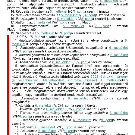
platformüzemeltetőkre vonatkozó információkat, valamint az
5. melléklet
I/A/4.
pont b) alpontjában meghatározott Adatszolgáltatásra kötelezett
platformüzemeltetők által bejelentett adatokat tartalmazza;
14.
Közvetített ingatlan:
az
5. melléklet
I/C/
7. pont
ja szerinti ingatlan;
15.
Nem Jelentendő értékesítő:
az
5. melléklet
I/B/
4. pont
ja szerinti értékesítő;
16.
Pénzforgalmi jelzőszám:
az
5. melléklet
I/C/
8. pont
ja szerinti jelzőszám;
17.
Platform:
az
5. melléklet
I/A/
1. pont
ja szerinti Platform;
18.
Platformüzemeltető:
az
5. melléklet
I/A/
2. pont
ja szerinti
Platformüzemeltető;
19.
Szervezet:
az
5. melléklet
I/C/
1. pont
ja szerinti Szervezet.
37
(3b)
A II/B. fejezet alkalmazásában:
1.
Adatszolgáltatási időszak:
az a naptári év, amelyre vonatkozóan a
6.
melléklet
II. pontja alapján adatot szolgáltatnak;
2.
Adatszolgáltatásra kötelezett kriptoeszköz-szolgáltató:
a
6. melléklet
IV/B/
3. pont
ja szerinti kriptoeszköz-szolgáltató;
3.
Adatszolgáltatásra nem kötelezett kriptoeszköz-szolgáltató:
a
6. melléklet
I/C–H. pontja szerinti kriptoeszköz-szolgáltató;
4.
Adóazonosító szám:
a
6. melléklet
IV/F/
7. pont
ja szerinti szám;
5.
Automatikus információcsere:
az Európai Unió más tagállamában (a
továbbiakban: tagállam) vagy a kriptoeszközökre vonatkozó adatszolgáltatási
keret alapján történő automatikus információcseréről szóló illetékes hatóságok
közötti többoldalú Megállapodás kihirdetéséről szóló
2025. évi LXXII. törvény
(a továbbiakban: Megállapodást kihirdető törvény) 1. melléklet
ében
meghatározott államban (a továbbiakban: más állam) illetőséggel rendelkező
személyre vonatkozó, előre meghatározott információk előzetes megkeresés
nélküli, előre meghatározott időszakonként történő rendszeres közlése egy
tagállam vagy más állam hatáskörrel rendelkező hatóságával;
6.
Azonosítási szolgáltatás:
a
6. melléklet
IV/F/
8. pont
ja szerinti
szolgáltatás;
7.
Átutalás:
a
6. melléklet
IV/C/
4. pont
ja szerinti ügylet;
8.
Átváltási ügylet:
a
6. melléklet
IV/C/
2. pont
ja szerinti ügylet;
9.
Elismert nem uniós adójogrendszer (állam vagy terület):
a
6. melléklet
IV/F/
6. pont
ja szerinti állam vagy terület;
10.
Ellenőrzést gyakorló személy:
a
6. melléklet
IV/D/
9. pont
ja szerinti
személy;
11.
Fiat pénz:
a
6. melléklet
IV/C/
5. pont
ja szerinti pénznem;
12.
Fióktelep:
a
6. melléklet
IV/F/
4. pont
ja szerinti intézmény;
13.
Hatáskörrel rendelkező hatóságok közötti hatályos elismert