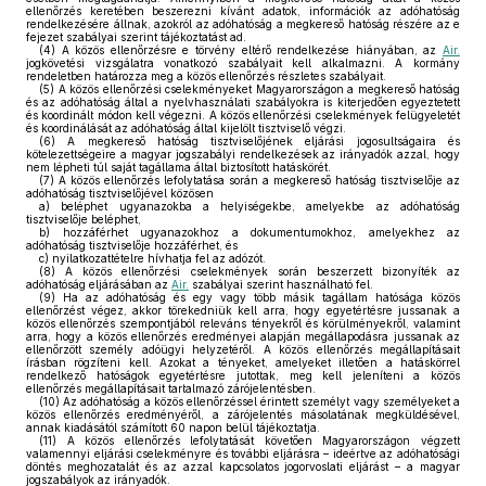
ellenőrzés keretében beszerezni kívánt adatok, információk az adóhatóság
rendelkezésére állnak, azokról az adóhatóság a megkereső hatóság részére az e
fejezet szabályai szerint tájékoztatást ad.
(4)
A közös ellenőrzésre e törvény eltérő rendelkezése hiányában, az
Air.
jogkövetési vizsgálatra vonatkozó szabályait kell alkalmazni. A kormány
rendeletben határozza meg a közös ellenőrzés részletes szabályait.
(5)
A közös ellenőrzési cselekményeket Magyarországon a megkereső hatóság
és az adóhatóság által a nyelvhasználati szabályokra is kiterjedően egyeztetett
és koordinált módon kell végezni. A közös ellenőrzési cselekmények felügyeletét
és koordinálását az adóhatóság által kijelölt tisztviselő végzi.
(6)
A megkereső hatóság tisztviselőjének eljárási jogosultságaira és
kötelezettségeire a magyar jogszabályi rendelkezések az irányadók azzal, hogy
nem lépheti túl saját tagállama által biztosított hatáskörét.
(7)
A közös ellenőrzés lefolytatása során a megkereső hatóság tisztviselője az
adóhatóság tisztviselőjével közösen
a)
beléphet ugyanazokba a helyiségekbe, amelyekbe az adóhatóság
tisztviselője beléphet,
b)
hozzáférhet ugyanazokhoz a dokumentumokhoz, amelyekhez az
adóhatóság tisztviselője hozzáférhet, és
c)
nyilatkozattételre hívhatja fel az adózót.
(8)
A közös ellenőrzési cselekmények során beszerzett bizonyíték az
adóhatóság eljárásában az
Air.
szabályai szerint használható fel.
(9)
Ha az adóhatóság és egy vagy több másik tagállam hatósága közös
ellenőrzést végez, akkor törekedniük kell arra, hogy egyetértésre jussanak a
közös ellenőrzés szempontjából releváns tényekről és körülményekről, valamint
arra, hogy a közös ellenőrzés eredményei alapján megállapodásra jussanak az
ellenőrzött személy adóügyi helyzetéről. A közös ellenőrzés megállapításait
írásban rögzíteni kell. Azokat a tényeket, amelyeket illetően a hatáskörrel
rendelkező hatóságok egyetértésre jutottak, meg kell jeleníteni a közös
ellenőrzés megállapításait tartalmazó zárójelentésben.
(10)
Az adóhatóság a közös ellenőrzéssel érintett személyt vagy személyeket a
közös ellenőrzés eredményéről, a zárójelentés másolatának megküldésével,
annak kiadásától számított 60 napon belül tájékoztatja.
(11)
A közös ellenőrzés lefolytatását követően Magyarországon végzett
valamennyi eljárási cselekményre és további eljárásra – ideértve az adóhatósági
döntés meghozatalát és az azzal kapcsolatos jogorvoslati eljárást – a magyar
jogszabályok az irányadók.