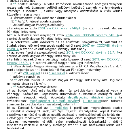
vitákhoz vezető ügy;
44
3.
érintett személy:
a vitás kérdésben alkalmazandó adóegyezményben
részes valamely államban belföldi adóügyi illetőségű személy – a természetes
személyt is ideértve –, akinek vagy amelynek adóztatására a vitás kérdés
közvetlen hatással van;
4.
érintett állam:
vitás kérdésben érintett állam.
45
(5)
Az V/A. fejezet alkalmazásában:
1.
Jelentő Magyar Pénzügyi Intézmény
a)
a tőkepiacról szóló
2001. évi CXX. törvény 146/A. §
-a szerinti Jelentő Magyar
Pénzügyi Intézmény,
46
b)
a biztosítási tevékenységről szóló
2014. évi LXXXVIII. törvény 148. §
-a
szerinti Jelentő Magyar Pénzügyi Intézmény,
c)
a befektetési vállalkozásokról és az árutőzsdei szolgáltatókról, valamint az
általuk végezhető tevékenységek szabályairól szóló
2007. évi CXXXVIII. törvény
123/B. §
-a szerinti Jelentő Magyar Pénzügyi Intézmény,
d)
az egyes fizetési szolgáltatókról szóló
2013. évi CCXXXV. törvény 86/A. §
-a
szerinti Jelentő Magyar Pénzügyi Intézmény, és
e)
a hitelintézetekről és a pénzügyi vállalkozásokról szóló
2013. évi CCXXXVII.
törvény 288/A. §
-a szerinti Jelentő Magyar Pénzügyi Intézmény.
2.
Nem Jelentő Magyar Pénzügyi Intézmény:
a FATCA Megállapodás 1. cikk 1.
pont q) alpontja szerinti Nem Jelentő Magyar Pénzügyi Intézmény.
47
(6)
Az
V/B. Fejezet
és az
1. melléklet
alkalmazásában
1.
adóév:
a naptári év;
48
1a.
aktuális lakcím:
a Jelentő Magyar Pénzügyi Intézmény által legutóbb
nyilvántartásba vett lakcím;
49
2.
automatikus információcsere:
a)
az Európai Unió más tagállamában (a továbbiakban: tagállam) vagy a
Pénzügyi Számlákkal kapcsolatos információk automatikus cseréjéről szóló,
illetékes hatóságok közötti többoldalú
Megállapodást kihirdető törvény
(a
továbbiakban:
Megállapodást kihirdető törvény
)
1. melléklet
ében felsorolt
államban (a továbbiakban: más állam), valamint
b)
az Európai Unióval az
1. melléklet
I. pontjában meghatározott adatok
automatikus cseréjéről szóló, az V/B. fejezet szabályaihoz képest különös
szabálynak minősülő hatályos megállapodással rendelkező joghatóság területén
illetőséggel rendelkező személyre vonatkozó, előre meghatározott információk
előzetes megkeresés nélküli, előre meghatározott időszakonként történő
rendszeres közlése e személy illetősége szerinti állam hatáskörrel rendelkező
hatóságával;