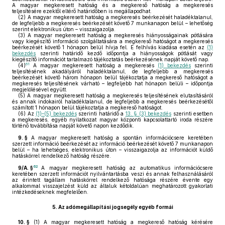
A magyar megkeresett hatóság és a megkereső hatóság a megkeresés
teljesítésére ezektől eltérő határidőben is megállapodhat.
(2)
A magyar megkeresett hatóság a megkeresés beérkezését haladéktalanul,
de legfeljebb a megkeresés beérkezését követő 7 munkanapon belül – lehetőség
szerint elektronikus úton – visszaigazolja.
(3)
A magyar megkeresett hatóság a megkeresés hiányosságainak pótlására
vagy kiegészítő információ szolgáltatására a megkereső hatóságot a megkeresés
beérkezését követő 1 hónapon belül hívja fel. E felhívás kiadása esetén az
(1)
bekezdés
szerinti határidő kezdő időpontja a hiányosságok pótlását vagy
kiegészítő információt tartalmazó tájékoztatás beérkezésének napját követő nap.
61
(4)
A magyar megkeresett hatóság a megkeresés
(1) bekezdés
szerinti
teljesítésének akadályáról haladéktalanul, de legfeljebb a megkeresés
beérkezését követő három hónapon belül tájékoztatja a megkereső hatóságot a
megkeresés teljesítésének várható – legfeljebb hat hónapon belüli – időpontja
megjelölésével együtt.
(5)
A magyar megkeresett hatóság a megkeresés teljesítésének elutasításáról
és annak indokairól haladéktalanul, de legfeljebb a megkeresés beérkezésétől
számított 1 hónapon belül tájékoztatja a megkereső hatóságot.
(6)
Az
(1)–(5) bekezdés
szerinti határidő a
13. § (3) bekezdés
szerinti esetben
a megkeresés, egyéb nyilatkozat magyar központi kapcsolattartó iroda részére
történő továbbítása napját követő napon kezdődik.
9. §
A magyar megkeresett hatóság a spontán információcsere keretében
szerzett információ beérkezését az információ beérkezését követő 7 munkanapon
belül – ha lehetséges, elektronikus úton – visszaigazolja az információt küldő
hatáskörrel rendelkező hatóság részére.
62
9/A. §
A magyar megkeresett hatóság az automatikus információcsere
keretében szerzett információt nyilvántartásba veszi és annak felhasználásáról
az érintett tagállam hatáskörrel rendelkező hatósága részére évente egy
alkalommal visszajelzést küld az általuk kétoldalúan meghatározott gyakorlati
intézkedéseknek megfelelően.
5.
Az adómegállapítási jogsegély egyéb formái
10. §
(1)
A magyar megkeresett hatóság a megkereső hatóság kérésére