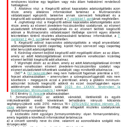
rendszeres közlése egy tagállam vagy más állam hatáskörrel rendelkező
hatóságával;
3.
Általános rész:
a Kiegészítő adóval kapcsolatos adatszolgáltatás azon
része, amely általános információkat tartalmaz a Multinacionális
vállalatcsoport egészéről, beleértve annak szervezeti felépítését és a
kiegészítő adó szabályok összegzését, a
7. melléklet 1. pont
jának megfelelően;
4.
Joghatósági rész:
a Kiegészítő adóval kapcsolatos adatszolgáltatás azon
része, amely az elismert jövedelem-hozzászámítási szabálynak, az elismert
aluladóztatott kifizetések szabályának és az elismert belföldi kiegészítő
adónak a Multinacionális vállalatcsoport illetősége szerinti egyes államok
tekintetében történő részletes alkalmazásáról tartalmaz információkat, a
7.
melléklet 2.
és
3. pont
jának megfelelően;
5.
Kiegészítő adóval kapcsolatos adatszolgáltatás:
a végső anyavállalat,
adatszolgáltatásra kijelölt csoporttag, kijelölt helyi szervezet vagy csoporttag
által benyújtott adatszolgáltatás;
6.
Kizárólag elismert belföldi kiegészítő adót megállapító állam:
az az állam,
amely az adott Adatszolgáltatással érintett adóévre vonatkozóan kizárólag
elismert belföldi kiegészítő adót alkalmaz;
7.
Végrehajtó állam:
az az állam, amely az adott Adatszolgáltatással érintett
adóévre vonatkozóan elismert jövedelem-hozzászámítási szabályt vagy
elismert aluladóztatott kifizetések szabályát, vagy mindkettőt alkalmazza.;
39
(3d)
A
(3c) bekezdés
ben meg nem határozott fogalmak jelentése a II/C.
fejezet alkalmazásában – amennyiben a szövegösszefüggésből más nem
következik – megegyezik azzal a jelentéssel, amely a globális minimum-
adószintet biztosító kiegészítő adókról és ezzel összefüggésben egyes
adótörvények módosításáról szóló
2023. évi LXXXIV. törvényben (a
továbbiakban: Minimumadó tv.)
szerepel.
(4)
E törvény
III. Fejezet
e alkalmazásában
1.
formanyomtatvány:
az adókból, vámokból, illetékekből és egyéb
intézkedésekből eredő követelések behajtására irányuló kölcsönös
segítségnyújtásról szóló 2010. március 16-i
2010/24/EU tanácsi irányelv 26.
cikke
alapján az Európai Bizottság által elfogadott részletes szabályoknak
megfelelő formanyomtatvány;
2.
kézbesítés iránti egységes formanyomtatvány:
olyan formanyomtatvány,
amely legalább a következő információkat tartalmazza:
a)
a címzett személy neve és címe, valamint az azonosítására szolgáló más
lényeges adat,