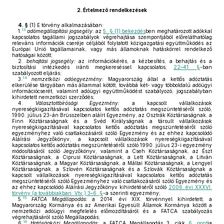
2.
Értelmező rendelkezések
4. §
(1)
E törvény alkalmazásában:
13
1.
adómegállapítási jogsegély:
az
5. § (1) bekezdés
ben meghatározott adókkal
kapcsolatos tagállami jogszabályok végrehajtása szempontjából előreláthatólag
releváns információk cseréje céljából folytatott közigazgatási együttműködés az
Európai Unió tagállamainak, vagy más államoknak hatáskörrel rendelkező
hatóságai között;
2.
behajtási jogsegély:
az információkérés, a kézbesítés, a behajtás és a
biztosítási intézkedés iránti megkereséssel kapcsolatos,
22–41. §
-ban
szabályozott eljárás;
14
3.
nemzetközi adóegyezmény:
Magyarország által a kettős adóztatás
elkerülése tárgyában más állammal kötött, továbbá két- vagy többoldalú adóügyi
információcserét, valamint adóügyi együttműködést szabályozó, jogszabályban
kihirdetett nemzetközi szerződés;
4.
Választottbírósági Egyezmény:
a kapcsolt vállalkozások
nyereségkiigazításával kapcsolatos kettős adóztatás megszüntetéséről szóló,
1990. július 23-án Brüsszelben aláírt Egyezmény, az Osztrák Köztársaságnak, a
Finn Köztársaságnak és a Svéd Királyságnak a társult vállalkozások
nyereségkiigazításával kapcsolatos kettős adóztatás megszüntetéséről szóló
egyezményhez való csatlakozásáról szóló Egyezmény és az ehhez kapcsolódó
Aláírási Jegyzőkönyv, a kapcsolt vállalkozások nyereségkiigazításával
kapcsolatos kettős adóztatás megszüntetéséről szóló 1990. július 23-i egyezmény
módosításáról szóló Jegyzőkönyv, valamint a Cseh Köztársaságnak, az Észt
Köztársaságnak, a Ciprusi Köztársaságnak, a Lett Köztársaságnak, a Litván
Köztársaságnak, a Magyar Köztársaságnak, a Máltai Köztársaságnak, a Lengyel
Köztársaságnak, a Szlovén Köztársaságnak és a Szlovák Köztársaságnak a
kapcsolt vállalkozások nyereségkiigazításával kapcsolatos kettős adóztatás
megszüntetéséről szóló Egyezményhez való csatlakozásáról szóló Egyezmény és
az ehhez kapcsolódó Aláírási Jegyzőkönyv kihirdetéséről szóló
2006. évi XXXVI.
törvény (a továbbiakban: Vtv.) 3–6. §
-a szerinti egyezmény;
15
5.
FATCA Megállapodás:
a 2014. évi XIX. törvénnyel kihirdetett, a
Magyarország Kormánya és az Amerikai Egyesült Államok Kormánya között a
nemzetközi adóügyi megfelelés előmozdításáról és a FATCA szabályozás
végrehajtásáról szóló Megállapodás;
16
6.
Hatóságközi Megállapodás:
a FATCA Megállapodás 3. cikk
6. pont
ja