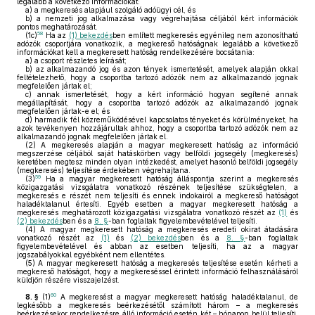
legalább a következő információkat:
a)
a megkeresés alapjául szolgáló adóügyi cél, és
b)
a nemzeti jog alkalmazása vagy végrehajtása céljából kért információk
pontos meghatározását.
58
(1c)
Ha az
(1) bekezdés
ben említett megkeresés egyénileg nem azonosítható
adózók csoportjára vonatkozik, a megkereső hatóságnak legalább a következő
információkat kell a megkeresett hatóság rendelkezésére bocsátania:
a)
a csoport részletes leírását;
b)
az alkalmazandó jog és azon tények ismertetését, amelyek alapján okkal
feltételezhető, hogy a csoportba tartozó adózók nem az alkalmazandó jognak
megfelelően jártak el;
c)
annak ismertetését, hogy a kért információ hogyan segítené annak
megállapítását, hogy a csoportba tartozó adózók az alkalmazandó jognak
megfelelően jártak-e el; és
d)
harmadik fél közreműködésével kapcsolatos tényeket és körülményeket, ha
azok tevékenyen hozzájárultak ahhoz, hogy a csoportba tartozó adózók nem az
alkalmazandó jognak megfelelően jártak el.
(2)
A megkeresés alapján a magyar megkeresett hatóság az információ
megszerzése céljából saját hatáskörben vagy belföldi jogsegély (megkeresés)
keretében megtesz minden olyan intézkedést, amelyet hasonló belföldi jogsegély
(megkeresés) teljesítése érdekében végrehajtana.
59
(3)
Ha a magyar megkeresett hatóság álláspontja szerint a megkeresés
közigazgatási vizsgálatra vonatkozó részének teljesítése szükségtelen, a
megkeresés e részét nem teljesíti és ennek indokairól a megkereső hatóságot
haladéktalanul értesíti. Egyéb esetben a magyar megkeresett hatóság a
megkeresés meghatározott közigazgatási vizsgálatra vonatkozó részét az
(1)
és
(2) bekezdés
ben és a
8. §
-ban foglaltak figyelembevételével teljesíti.
(4)
A magyar megkeresett hatóság a megkeresés eredeti okirat átadására
vonatkozó részét az
(1)
és
(2) bekezdés
ben és a
8. §
-ban foglaltak
figyelembevételével és abban az esetben teljesíti, ha az a magyar
jogszabályokkal egyébként nem ellentétes.
(5)
A magyar megkeresett hatóság a megkeresés teljesítése esetén kérheti a
megkereső hatóságot, hogy a megkereséssel érintett információ felhasználásáról
küldjön részére visszajelzést.
60
8. §
(1)
A megkeresést a magyar megkeresett hatóság haladéktalanul, de
legkésőbb a megkeresés beérkezésétől számított három – a megkeresés
beérkezésekor rendelkezésre álló információ esetén két – hónapon belül teljesíti.