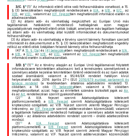
6
7
3/C. §
(1)
Az információ eltérő célra való felhasználására vonatkozó, a 15.
§ (3) bekezdésében meghatározott rendelkezések a
II/A.
, a
II/B.
, a
II/C.
, az
V/B.
, az
V/D.
, valamint az
V/F. Fejezet
ben meghatározott információ esetén is
alkalmazandóak.
(2)
Az állami adó- és vámhatóság megküldheti az Európai Unió más
tagállamának hatáskörrel rendelkező hatóságának azon magyar
jogszabályoknak megfelelő eltérő célok listáját, amelyekre más tagállam hatósága
az állami adó- és vámhatóság által küldött információkat és dokumentumokat
felhasználhatja.
(3)
Az állami adó- és vámhatóság e törvény szerint bármely formában szerzett
információt és dokumentumot a 15. § (3) bekezdésében meghatározott engedély
nélkül az eltérő célok listájában felsorolt bármely célra felhasználhatja.
8
(4)
A
15. § (3a)
és
(4) bekezdés
ében meghatározott rendelkezések a
II/A.
,
a
II/B.
, a
II/C.
, az
V/B.
, az
V/D.
, valamint az
V/F. Fejezet
ben meghatározott
információ esetén is alkalmazandóak.
9
10
3/D. §
(1)
Az e törvény alapján az Európai Unió tagállamaival folytatott
információcsere tekintetében alkalmazni kell a természetes személyeknek a
személyes adatok kezelése tekintetében történő védelméről és az ilyen adatok
szabad áramlásáról, valamint a 95/46/EK rendelet hatályon kívül
helyezéséről szóló, 2016. április 27-i (EU)
2016/679 európai parlamenti és
tanácsi rendelet
(a továbbiakban: általános adatvédelmi rendelet) 13.
cikkében, a 14. cikk
(1) bekezdés
ében, valamint a 15. cikkében
meghatározottakat, azzal, hogy az érintettek számára biztosított jogok az
Air.
és az
Art.
rendelkezései szerint gyakorolhatóak.
11
(2)
A II/A. fejezet szerinti Adatszolgáltatásra kötelezett
platformüzemeltető, a
II/B. Fejezet
szerinti Adatszolgáltatásra kötelezett
kriptoeszköz-szolgáltató, az V/B. fejezet szerinti Jelentő Magyar Pénzügyi
Intézmény, az
V/F. Fejezet
e szerinti adótervezésben közreműködő, valamint
a tagállamok hatáskörrel rendelkező hatóságai a személyes adatok kezelése
céljából – az általános adatvédelmi rendelet szerinti – önálló adatkezelőnek
minősül.
12
(3)
A
II/A. Fejezet
szerinti Adatszolgáltatásra kötelezett
platformüzemeltető, a
II/B. Fejezet
szerinti Adatszolgáltatásra kötelezett
kriptoeszköz-szolgáltató, az V/B. fejezet szerinti Jelentő Magyar Pénzügyi
Intézmény, valamint az V/F. fejezet szerinti adótervezésben közreműködő