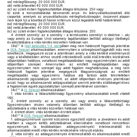
aa)
mérlegfőösszeg: 20 000 000 EUR,
ab)
nettó árbevétel:40 000 000 EUR,
ac)
az üzleti évben foglalkoztatottak átlagos létszáma: 250 vagy
b)
azok a konszolidálásba bevonandó anya- és leányvállalkozásokból álló
csoportok, amelyek az anyavállalkozás mérlegfordulónapján, összevont alapon
nem lépik túl a következő három kritérium közül legalább kettő határértékét:
ba)
mérlegfőösszeg: 20 000 000 EUR,
bb)
nettó árbevétel: 40 000 000 EUR,
bc)
az üzleti évben foglalkoztatottak átlagos létszáma: 250;
4.
érintett személy:
az a személy – a természetes személyt is ideértve –, aki
vagy amely az Európai Unió valamely tagállamában belföldi adóügyi illetőségű
és adóztatására a vitás kérdés közvetlen hatással van.
41
(4b)
A
(4a) bekezdés 1–4. pont
jában meg nem határozott fogalmak jelentése
a
III/A. Fejezet
alkalmazásában, amennyiben a szövegösszefüggésből más nem
következik, megegyezik azzal a jelentéssel, amely a vitás kérdést eredményező
vagy a későbbiekben ahhoz vezető intézkedésről szóló első értesítés közlésének
időpontjában hatályos, vonatkozó megállapodásban vagy egyezményben az adott
időpontban szerepel. Amennyiben az említett megállapodásban vagy
egyezményben nem szerepel egy adott fogalom meghatározása, a meg nem
határozott fogalom jelentése megegyezik Magyarországnak az említett
megállapodás vagy egyezmény hatálya alá tartozó adók tekintetében
alkalmazandó jogszabályai szerinti, az adott időpontban érvényes jelentéssel
azzal, hogy az alkalmazandó adójogszabályai szerinti jelentés elsőbbséget élvez
a fogalomnak egyéb jogszabályban szereplő jelentésével szemben.
42
(4c)
A
IV. Fejezet
alkalmazásában:
1.
vitás kérdés:
a Választottbírósági Egyezmény alkalmazásából eredő vitatott
ügy;
2.
érintett személy:
az a személy, aki vagy amely a Választottbírósági
Egyezményben részes valamely államban belföldi adóügyi illetőségű és
adóztatására a vitás kérdés közvetlen hatással van;
3.
érintett állam:
vitás kérdésben érintett állam.
43
(4d)
A
IV/A. Fejezet
alkalmazásában:
1.
adóegyezmények szerinti kölcsönös egyeztető eljárás:
a jövedelem és adott
esetben a vagyon kettős adóztatásának elkerülésére vonatkozó nemzetközi
egyezmények (a továbbiakban: adóegyezmények) értelmezéséből és
alkalmazásából eredő vitás kérdés rendezésére irányuló eljárás;
2.
vitás kérdés:
az adóegyezmények értelmezéséből és alkalmazásából eredő