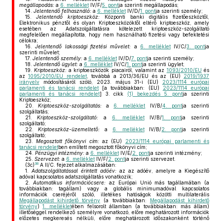
megállapodás:
a
6. melléklet
IV/F/
5. pont
ja szerinti megállapodás;
14.
Jelentendő felhasználó:
a
6. melléklet
IV/D/
1. pont
ja szerinti személy;
15.
Jelentendő kriptoeszköz:
Központi banki digitális fizetőeszköztől,
Elektronikus pénztől és olyan Kriptoeszközöktől eltérő kriptoeszköz, amely
esetében az Adatszolgáltatásra kötelezett kriptoeszköz-szolgáltató
megfelelően megállapította, hogy nem használható fizetési vagy befektetési
célokra;
16.
Jelentendő lakossági fizetési művelet:
a
6. melléklet
IV/C/
3. pont
ja
szerinti művelet;
17.
Jelentendő személy:
a
6. melléklet
IV/D/
7. pont
ja szerinti személy;
18.
Jelentendő ügylet:
a
6. melléklet
IV/C/
1. pont
ja szerinti ügylet;
19.
Kriptoeszköz:
a kriptoeszközök piacairól, valamint az
1093/2010/EU
és
az
1095/2010/EU rendelet
, továbbá a 2013/36/EU és az (EU)
2019/1937
irányelv
módosításáról szóló, 2023. május 31-i (EU)
2023/1114 európai
parlamenti és tanácsi rendelet
[a továbbiakban: (EU)
2023/1114 európai
parlamenti és tanácsi rendelet
] 3. cikk
(1) bekezdés 5. pont
ja szerinti
Kriptoeszköz;
20.
Kriptoeszköz-szolgáltatás:
a
6. melléklet
IV/B/
4. pont
ja szerinti
szolgáltatás;
21.
Kriptoeszköz-szolgáltató:
a
6. melléklet
IV/B/
1. pont
ja szerinti
szolgáltató;
22.
Kriptoeszköz-üzemeltető:
a
6. melléklet
IV/B/
2. pont
ja szerinti
szolgáltató;
23.
Megosztott főkönyvi cím:
az (EU)
2023/1114 európai parlamenti és
tanácsi rendelet
ben említett megosztott főkönyvi cím;
24.
Pénzügyi intézmény:
a
6. melléklet
IV/E/
2. pont
ja szerinti intézmény;
25.
Szervezet:
a
6. melléklet
IV/F/
2. pont
ja szerinti szervezet.
38
(3c)
A II/C. fejezet alkalmazásában:
1.
Adatszolgáltatással érintett adóév:
az az adóév, amelyre a Kiegészítő
adóval kapcsolatos adatszolgáltatás vonatkozik;
2.
Automatikus információcsere:
az Európai Unió más tagállamában (a
továbbiakban: tagállam) vagy a globális minimumadóval kapcsolatos
információk cseréjéről szóló, illetékes hatóságok közötti multilaterális
Megállapodást kihirdető törvény
(a továbbiakban:
Megállapodást kihirdető
törvény
)
1. melléklet
ében felsorolt államban (a továbbiakban: más állam)
illetőséggel rendelkező személyre vonatkozó, előre meghatározott információk
előzetes megkeresés nélküli, előre meghatározott időszakonként történő