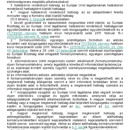
elektromágneses megoldás alkalmazásával;
3.
hatáskörrel rendelkező hatóság:
az Európai Unió tagállamának hatáskörrel
rendelkező hatóságként kijelölt hatósága;
21
4.
magyar hatáskörrel rendelkező hatóság:
az az adópolitikáért felelős
miniszter vagy a Kormány által kijelölt hatóság.
(3)
E törvény
II. Fejezet
e alkalmazásában
1.
bevált gyakorlatok és tapasztalatok megosztása iránti eljárás:
az Európai
Bizottság és az Európai Unió tagállamai hatáskörrel rendelkező hatóságainak
együttműködése az adózás területén való közigazgatási együttműködésről és a
77/799/EK irányelv
hatályon kívül helyezéséről szóló 2011. február 15-i
2011/16/EU irányelv 15. cikke
szerint;
22
2.
formanyomtatvány, egységes számítógépes formátum:
az adózás
területén való közigazgatási együttműködésről és a
77/799/EK irányelv
hatályon
kívül helyezéséről szóló 2011. február 15-i
2011/16/EU tanácsi irányelv 20. cikk
(4) bekezdése
, illetve a 26. cikk
(2) bekezdés
e szerinti eljárással összhangban
az Európai Bizottság által elfogadott formanyomtatvány, egységes számítógépes
formátum;
3.
információcsere iránti megkeresés esetén alkalmazott formanyomtatvány:
olyan formanyomtatvány, amely legalább a következő információkat tartalmazza:
a)
az eljárással érintett személy (ügyfél) személyazonossága megállapításához
szükséges adat,
b)
az információkérés adózási, adóztatási céljának megjelölése.
A formanyomtatványban olyan személy neve és címe is megjelölhető, aki a
megkereső hatóság álláspontja szerint a kért információ birtokában lehet, és
olyan további adat is feltüntethető, amely a megkeresett hatóság számára az
információ megszerzését megkönnyítheti;
23
4.
közigazgatási vizsgálat:
az Európai Unió tagállama által végzett minden
olyan ellenőrzés, vizsgálat és egyéb intézkedés, amelynek célja az
adójogszabályok megfelelő alkalmazásának biztosítása. A magyar megkeresett
hatóság vagy a magyar megkereső hatóság által teljesített közigazgatási vizsgálat
esetén a közigazgatási vizsgálat alatt az
Air.
, valamint az
Art.
szerinti
adóigazgatási eljárást kell érteni;
5.
magyar megkereső hatóság, magyar megkeresett hatóság:
az
adómegállapítási jogsegéllyel kapcsolatban az állami adóhatóság
kormányrendeletben központi kapcsolattartó irodaként, kapcsolattartó szervként
kijelölt szerve, szervezeti egysége, illetve az állami adóhatóság kormányrendelet
felhatalmazása alapján kijelölt tisztviselője a
6–7. pont
ok figyelembevételével;