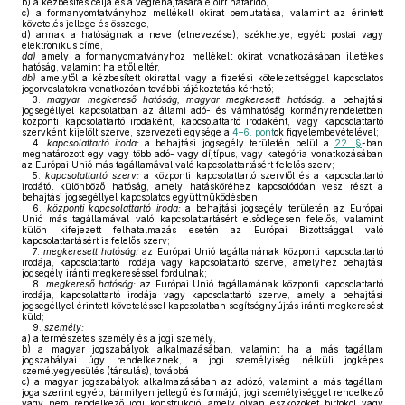
b)
a kézbesítés célja és a végrehajtására előírt határidő,
c)
a formanyomtatványhoz mellékelt okirat bemutatása, valamint az érintett
követelés jellege és összege,
d)
annak a hatóságnak a neve (elnevezése), székhelye, egyéb postai vagy
elektronikus címe,
da)
amely a formanyomtatványhoz mellékelt okirat vonatkozásában illetékes
hatóság, valamint ha ettől eltér,
db)
amelytől a kézbesített okirattal vagy a fizetési kötelezettséggel kapcsolatos
jogorvoslatokra vonatkozóan további tájékoztatás kérhető;
3.
magyar megkereső hatóság, magyar megkeresett hatóság:
a behajtási
jogsegéllyel kapcsolatban az állami adó- és vámhatóság kormányrendeletben
központi kapcsolattartó irodaként, kapcsolattartó irodaként, vagy kapcsolattartó
szervként kijelölt szerve, szervezeti egysége a
4–6. pont
ok figyelembevételével;
4.
kapcsolattartó iroda:
a behajtási jogsegély területén belül a
22. §
-ban
meghatározott egy vagy több adó- vagy díjtípus, vagy kategória vonatkozásában
az Európai Unió más tagállamával való kapcsolattartásért felelős szerv;
5.
kapcsolattartó szerv:
a központi kapcsolattartó szervtől és a kapcsolattartó
irodától különböző hatóság, amely hatásköréhez kapcsolódóan vesz részt a
behajtási jogsegéllyel kapcsolatos együttműködésben;
6.
központi kapcsolattartó iroda:
a behajtási jogsegély területén az Európai
Unió más tagállamával való kapcsolattartásért elsődlegesen felelős, valamint
külön kifejezett felhatalmazás esetén az Európai Bizottsággal való
kapcsolattartásért is felelős szerv;
7.
megkeresett hatóság:
az Európai Unió tagállamának központi kapcsolattartó
irodája, kapcsolattartó irodája vagy kapcsolattartó szerve, amelyhez behajtási
jogsegély iránti megkereséssel fordulnak;
8.
megkereső hatóság:
az Európai Unió tagállamának központi kapcsolattartó
irodája, kapcsolattartó irodája vagy kapcsolattartó szerve, amely a behajtási
jogsegéllyel érintett követeléssel kapcsolatban segítségnyújtás iránti megkeresést
küld;
9.
személy:
a)
a természetes személy és a jogi személy,
b)
a magyar jogszabályok alkalmazásában, valamint ha a más tagállam
jogszabályai úgy rendelkeznek, a jogi személyiség nélküli jogképes
személyegyesülés (társulás), továbbá
c)
a magyar jogszabályok alkalmazásában az adózó, valamint a más tagállam
joga szerint egyéb, bármilyen jellegű és formájú, jogi személyiséggel rendelkező
vagy nem rendelkező jogi konstrukció, amely olyan eszközöket birtokol vagy