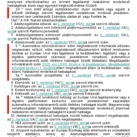
amelynek ellenőrzéséhez az érintett tagállamok hatáskörrel rendelkező
hatóságának közös vagy egymást kiegészítő érdeke fűződik.
32
20.
nem letéti jellegű osztalékbevétel:
olyan osztalék vagy egyéb, a
kifizető illetősége szerinti tagállamban osztaléknak minősülő jövedelem,
amelyet nem Letétkezelői Számlára utaltak át, vagy fizettek be;
33
(3a)
A II/A. fejezet alkalmazásában:
1.
Adatszolgáltatási időszak:
az
5. melléklet
I/C/
6. pont
ja szerinti időszak;
2.
Adatszolgáltatásra nem kötelezett platformüzemeltető:
az
5. melléklet
I/A/
3.
pont
ja szerinti Platformüzemeltető;
3.
Adatszolgáltatásra kötelezett platformüzemeltető:
az
5. melléklet
I/A/
4.
pont
ja szerinti Platformüzemeltető;
4.
Adóazonosító szám:
az
5. melléklet
I/C/
3. pont
ja szerinti szám;
34
5.
Automatikus információcsere:
előre meghatározott információk előzetes
megkeresés nélküli, előre meghatározott időszakonként történő rendszeres
közlése az Európai Unió más tagállama (a továbbiakban: tagállam) vagy a
digitális platformokról származó jövedelemre vonatkozó automatikus
információcseréről szóló illetékes hatóságok közötti többoldalú Megállapodás
kihirdetéséről szóló
2025. évi LXXIII. törvény (a továbbiakban: Megállapodást
kihirdető törvény) 1. melléklet
ében meghatározott állam (a továbbiakban: más
állam) hatáskörrel rendelkező hatóságával;
35
5a.
Azonosítási szolgáltatás:
az
5. melléklet
I/C/
10. pont
ja szerinti
szolgáltatás;
6.
Ellenérték:
az
5. melléklet
I/A/
10. pont
ja szerinti ellenérték;
7.
Elsődleges cím:
az
5. melléklet
I/C/
5. pont
ja szerinti cím;
8.
Érintett tevékenység:
az
5. melléklet
I/A/
8. pont
ja szerinti tevékenység;
9.
Értékesítő:
az
5. melléklet
I/B/
1. pont
ja szerinti Értékesítő;
36
9a.
Hatáskörrel rendelkező hatóság:
az Európai Unió tagállamának vagy a
digitális platformokon keresztül szerzett jövedelemmel kapcsolatos
automatikus információcseréről szóló illetékes hatóságok közötti, Magyarország
vonatkozásában hatályos többoldalú Megállapodással rendelkező államnak
hatáskörrel rendelkező hatóságként kijelölt hatósága;
10.
Hatáskörrel rendelkező hatóságok közötti hatályos elismert megállapodás:
az
5. melléklet
I/A/
7. pont
ja szerinti megállapodás;
11.
HÉA azonosító szám:
az
5. melléklet
I/C/
4. pont
ja szerinti szám;
12.
Jelentendő értékesítő:
az
5. melléklet
I/B/
3. pont
ja szerinti értékesítő;
13.
Központi nyilvántartás:
az Európai Bizottság által létrehozott és működtetett
központi adatbázis, amely az Adatszolgáltatásra nem kötelezett