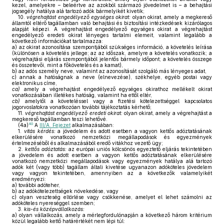
kezel, amelyekre – beleértve az azokból származó jövedelmet is – a behajtási
jogsegély hatálya alá tartozó adók bármelyikét kivetik;
10.
végrehajtást engedélyező egységes okirat:
olyan okirat, amely a megkereső
államtól eltérő tagállamban való behajtási és biztosítási intézkedések kizárólagos
alapját képezi. A végrehajtást engedélyező egységes okirat a végrehajtást
engedélyező eredeti okirat lényeges tartalmi elemeit, valamint legalább a
következő információkat tartalmazza:
a)
az okirat azonosítása szempontjából szükséges információ, a követelés leírása
(különösen a követelés jellege; az az időszak, amelyre a követelés vonatkozik; a
végrehajtási eljárás szempontjából jelentős bármely időpont; a követelés összege
és összetevői, mint a főkövetelés és a kamat),
b)
az adós személy neve, valamint az azonosítását szolgáló más lényeges adat,
c)
annak a hatóságnak a neve (elnevezése), székhelye, egyéb postai vagy
elektronikus címe,
ca)
amely a végrehajtást engedélyező egységes okirathoz mellékelt okirat
vonatkozásában illetékes hatóság, valamint ha ettől eltér,
cb)
amelytől a követeléssel vagy a fizetési kötelezettséggel kapcsolatos
jogorvoslatokra vonatkozóan további tájékoztatás kérhető;
11.
végrehajtást engedélyező eredeti okirat:
olyan okirat, amely a végrehajtást a
megkereső tagállamban teszi lehetővé.
40
(4a)
A
III/A. Fejezet
alkalmazásában:
1.
vitás kérdés:
a jövedelem és adott esetben a vagyon kettős adóztatásának
elkerülésére vonatkozó nemzetközi megállapodások és egyezmények
értelmezéséből és alkalmazásából eredő vitákhoz vezető ügy;
2.
kettős adóztatás:
az európai uniós kölcsönös egyeztető eljárás tekintetében
a jövedelem és adott esetben a vagyon kettős adóztatásának elkerülésére
vonatkozó nemzetközi megállapodások vagy egyezmények hatálya alá tartozó
adók két (vagy több) tagállam általi kivetése ugyanazon adóköteles jövedelem
vagy vagyon tekintetében, amennyiben az a következők valamelyikét
eredményezi:
a)
további adóteher,
b)
az adókötelezettségek növekedése, vagy
c)
olyan veszteség eltörlése vagy csökkenése, amelyet el lehet számolni az
adóköteles nyereséggel szemben;
3.
kis-és középvállalkozás:
a)
olyan vállalkozás, amely a mérlegfordulónapján a következő három kritérium
közül legalább kettő határértékét nem lépi túl: