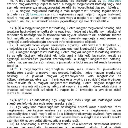
(5)
A más tagállam megkereső hatóságának tisztségviselője az
(1) bekezdés
szerinti magyarországi eljárása során a magyar megkeresett hatóság vagy más
személy kérésére személyazonosságát és eljárási jogosultságát igazolni köteles.
(6)
A magyar megkereső hatóság a más megkeresett hatóság tagállamának
területén az
(1) bekezdés
szerinti megkeresés alapján eljáró magyar tisztviselő
részére magyar, valamint angol nyelven vagy a megkeresett tagállam hivatalos
nyelvén kiállított, a tisztviselő eljárási jogosultságát igazoló okiratot állít ki.
12. §
(1)
A magyar megkeresett hatóság, illetve magyar megkereső hatóság más
tagállam hatáskörrel rendelkező hatóságával, illetve más tagállamok hatáskörrel
rendelkező hatóságaival (a továbbiakban együtt: részes felek, önállóan: részes
fél) megállapodást köthet egy vagy több személy egyidejű ellenőrzésére az
egyidejű ellenőrzés alapján szerzett információ cseréje céljából.
(2)
A megállapodás olyan személyek egyidejű ellenőrzésére terjedhet ki,
amelyekhez a részes feleknek közös vagy egymást kiegészítő érdeke fűződik.
(3)
A magyar megkeresett hatóság, illetve magyar megkereső hatóság indokolt
és az ellenőrzések teljesítésének időtartamára kiterjedő javaslatot készít az
egyidejű ellenőrzésre javasolt személyekről. A magyar megkeresett hatóság,
illetve magyar megkereső hatóság a javaslatot a többi részes fél rendelkezésére
bocsátja.
65
(4)
A megállapodás végrehajtása során, más részes fél javaslatának
beérkezése esetén a magyar megkeresett hatóság, illetve magyar megkereső
hatóság – a javaslat magyar jogszabályoknak való megfelelése és
költséghatékonyság elve szerinti mérlegeléssel – dönt az egyidejű ellenőrzésben
való részvételről. A magyar megkeresett hatóság, illetve magyar megkereső
hatóság a részvételről szóló nyilatkozatát vagy a részvétel indokolt elutasítását a
javaslat beérkezésétől számított 60 napon belül továbbítja a javaslatot küldő
részes fél részére.
66
12/A. §
(1)
Az adóhatóság egy vagy több másik tagállam hatóságát közös
ellenőrzés lefolytatása érdekében megkeresheti.
(2)
Egy vagy több másik tagállam hatóságától érkező közös ellenőrzés iránti
megkeresés beérkezése esetén az adóhatóság – a megkeresés magyar
jogszabályoknak való megfelelése és a költséghatékonyság elvének figyelembe
vételével – a közös ellenőrzésben való részvételéről a megkeresés beérkezésétől
számított 60 napon belül tájékoztatja a megkeresőt.
(3)
Az adóhatóság a közös ellenőrzésben való részvétel biztosítását indokolt
esetben megtagadhatja. Amennyiben a megkereső hatóság által a közös