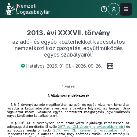
Nemzeti
Jogszabálytár
2013. évi XXXVII. törvény
az adó- és egyéb közterhekkel kapcsolatos
nemzetközi közigazgatási együttműködés
1
egyes szabályairól
Hatályos: 2026. 01. 01. – 2026. 09. 26.
I. Fejezet
1.
Általános rendelkezések
1. §
E törvényt az adó megállapítása, az adó- és egyéb közterhek behajtása,
továbbá a kettős adóztatás elkerülése érdekében folytatott, az Európai Unió
tagállamai közötti, valamint egyéb nemzetközi közigazgatási együttműködés
egyes kérdéseire kell alkalmazni.
2
2. §
(1)
Az e törvényben nem szabályozott eljárásjogi kérdésekben az
adóigazgatási rendtartásról szóló
2017. évi CLI. törvény (a továbbiakban: Air.)
és
az adózás rendjéről szóló
2017. évi CL. törvény (a továbbiakban: Art.)
rendelkezéseit kell alkalmazni, azzal, hogy adózónak minősül az a személy is,