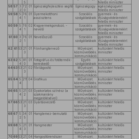
5
felelős miniszter
58
57
3
72
01
Egészségfejlesztési segítő
Egészségügy
egészségügyért
2
0
felelős miniszter
59
58
5
76
01
Gyermekotthoni
Szociális
gyermek- és
4
1
asszisztens
szolgáltatások
ifjúságvédeleméért
felelős miniszter
60
59
5
76
02
Kisgyermekgondozó, -
Szociális
gyermek- és
4
1
nevelő
szolgáltatások
ifjúságvédeleméért
felelős miniszter
61
60
3
76
01
Nevelőszülő
Szociális
gyermek- és
2
1
szolgáltatások
ifjúságvédeleméért
felelős miniszter
62
61
53
21
01
Filmhangtervező
Művészet,
kultúráért felelős
3
közművelődés,
miniszter
kommunikáció
63
62
5
81
01
Fotográfus és fotótermék-
Egyéb
kultúráért felelős
4
0
kereskedő
szolgáltatások
miniszter
64
63
53
21
02
Fővilágosító
Művészet,
kultúráért felelős
3
közművelődés,
miniszter
kommunikáció
65
64
5
211
04
Grafikus
Művészet,
kultúráért felelős
4
közművelődés,
miniszter
kommunikáció
66
65
5
21
03
Gyakorlatos színész (a
Művészet,
kultúráért felelős
4
2
szakmairány
közművelődés,
miniszter
megjelölésével)
kommunikáció
67
66
53
21
03
Gyártásvezető
Művészet,
kultúráért felelős
3
közművelődés,
miniszter
kommunikáció
68
67
5
34
01
Hanglemez-bemutató
Művészet,
kultúráért felelős
2
5
közművelődés,
miniszter
kommunikáció
69
68
5
21
01
Hangmester
Művészet,
kultúráért felelős
4
3
közművelődés,
miniszter
kommunikáció
70
69
53
21
04
Hangosítórendszer
Művészet,
kultúráért felelős