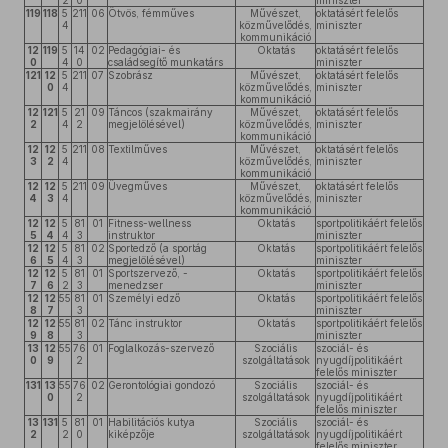
2
0
miniszter
119
118
5
211
06
Ötvös, fémműves
Művészet,
oktatásért felelős
4
közművelődés,
miniszter
kommunikáció
12
119
5
14
02
Pedagógiai- és
Oktatás
oktatásért felelős
0
4
0
családsegítő munkatárs
miniszter
121
12
5
211
07
Szobrász
Művészet,
oktatásért felelős
0
4
közművelődés,
miniszter
kommunikáció
12
121
5
21
09
Táncos (szakmairány
Művészet,
oktatásért felelős
2
4
2
megjelölésével)
közművelődés,
miniszter
kommunikáció
12
12
5
211
08
Textilműves
Művészet,
oktatásért felelős
3
2
4
közművelődés,
miniszter
kommunikáció
12
12
5
211
09
Üvegműves
Művészet,
oktatásért felelős
4
3
4
közművelődés,
miniszter
kommunikáció
12
12
5
81
01
Fitness-wellness
Oktatás
sportpolitikáért felelős
5
4
4
3
instruktor
miniszter
12
12
5
81
02
Sportedző (a sportág
Oktatás
sportpolitikáért felelős
6
5
4
3
megjelölésével)
miniszter
12
12
5
81
01
Sportszervező, -
Oktatás
sportpolitikáért felelős
7
6
2
3
menedzser
miniszter
12
12
55
81
01
Személyi edző
Oktatás
sportpolitikáért felelős
8
7
3
miniszter
12
12
55
81
02
Tánc instruktor
Oktatás
sportpolitikáért felelős
9
8
3
miniszter
13
12
55
76
01
Foglalkozás-szervező
Szociális
szociál- és
0
9
2
szolgáltatások
nyugdíjpolitikáért
felelős miniszter
131
13
55
76
02
Gerontológiai gondozó
Szociális
szociál- és
0
2
szolgáltatások
nyugdíjpolitikáért
felelős miniszter
13
131
5
81
01
Habilitációs kutya
Szociális
szociál- és
2
2
0
kiképzője
szolgáltatások
nyugdíjpolitikáért
felelős miniszter