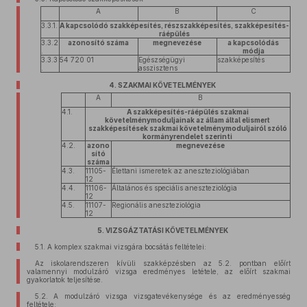
A
B
C
3.3.1.
A kapcsolódó szakképesítés, részszakképesítés, szakképesítés-
ráépülés
3.3.2
azonosító száma
megnevezése
a kapcsolódás
.
módja
3.3.3
54 720 01
Egészségügyi
szakképesítés
.
asszisztens
4. SZAKMAI KÖVETELMÉNYEK
A
B
4.1.
A szakképesítés-ráépülés szakmai
követelménymoduljainak az állam által elismert
szakképesítések szakmai követelménymoduljairól szóló
kormányrendelet szerinti
4.2.
azono
megnevezése
sító
száma
4.3.
11105-
Élettani ismeretek az aneszteziológiában
12
4.4.
11106-
Általános és speciális aneszteziológia
12
4.5.
11107-
Regionális aneszteziológia
12
5. VIZSGÁZTATÁSI KÖVETELMÉNYEK
5.1. A komplex szakmai vizsgára bocsátás feltételei:
Az iskolarendszeren kívüli szakképzésben az 5.2. pontban előírt
valamennyi modulzáró vizsga eredményes letétele, az előírt szakmai
gyakorlatok teljesítése.
5.2. A modulzáró vizsga vizsgatevékenysége és az eredményesség
feltétele: