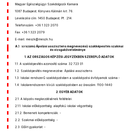
Magyar Egészségügyi Szakdolgozói Kamara
1087 Budapest, Könyves Kálmán krt. 76.
Levelezési cím: 1450 Budapest, Pf.: 214.
Telefonszám: +36 1 323 2070
Fax: +36 1 323 2079
E-mail: meszk@meszk.hu
A
3. sor
számú Ápolási asszisztens megnevezésű szakképesítés szakmai
és vizsgakövetelménye
1. AZ ORSZÁGOS KÉPZÉSI JEGYZÉKBEN SZEREPLŐ ADATOK
1.1. A szakképesítés azonosító száma: 32 723 01
1.2. Szakképesítés megnevezése: Ápolási asszisztens
1.3. Iskolai rendszerű szakképzésben a szakképzési évfolyamok száma:-
1.4. Iskolarendszeren kívüli szakképzésben az óraszám: 1100-1440
2. EGYÉB ADATOK
2.1. A képzés megkezdésének feltételei:
2.1.1. Iskolai előképzettség: alapfokú iskolai végzettség
2.1.2. Bemeneti kompetenciák: -
2.2. Szakmai előképzettség: -
2.3. Előírt gyakorlat: -