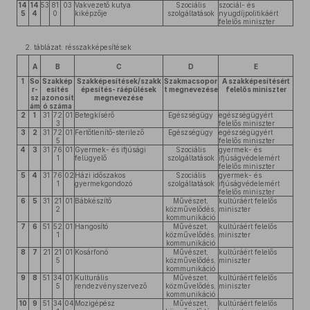
14
14
53
81
03
Vakvezető kutya
Szociális
szociál- és
5
4
0
kiképzője
szolgáltatások
nyugdíjpolitikáért
felelős miniszter
2. táblázat: résszakképesítések
A
B
C
D
E
1
So
Szakkép
Szakképesítések/szakk
Szakmacsopor
A szakképesítésért
r-
esítés
épesítés- ráépülések
t megnevezése
felelős miniszter
sz
azonosít
megnevezése
ám
ó száma
2
1
31
72
01
Betegkísérő
Egészségügy
egészségügyért
3
felelős miniszter
3
2
31
72
01
Fertőtlenítő-sterilező
Egészségügy
egészségügyért
5
felelős miniszter
4
3
31
76
01
Gyermek- és ifjúsági
Szociális
gyermek- és
1
felügyelő
szolgáltatások
ifjúságvédelemért
felelős miniszter
5
4
31
76
02
Házi időszakos
Szociális
gyermek- és
1
gyermekgondozó
szolgáltatások
ifjúságvédelemért
felelős miniszter
6
5
31
21
01
Bábkészítő
Művészet,
kultúráért felelős
2
közművelődés,
miniszter
kommunikáció
7
6
51
52
01
Hangosító
Művészet,
kultúráért felelős
1
közművelődés,
miniszter
kommunikáció
8
7
21
21
01
Kosárfonó
Művészet,
kultúráért felelős
5
közművelődés,
miniszter
kommunikáció
9
8
51
34
01
Kulturális
Művészet,
kultúráért felelős
5
rendezvényszervező
közművelődés,
miniszter
kommunikáció
10
9
51
34
04
Mozigépész
Művészet,
kultúráért felelős