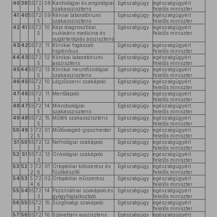
40
39
55
72
08
Kardiológiai és angiológiai
Egészségügy
egészségügyért
5
szakasszisztens
felelős miniszter
41
40
55
72
09
Kémiai laboratóriumi
Egészségügy
egészségügyért
5
szakasszisztens
felelős miniszter
42
41
55
72
10
Képi diagnosztikai,
Egészségügy
egészségügyért
5
nukleáris medicina és
felelős miniszter
sugárterápiás asszisztens
43
42
55
72
11
Klinikai fogászati
Egészségügy
egészségügyért
5
higiénikus
felelős miniszter
44
43
55
72
12
Klinikai laboratóriumi
Egészségügy
egészségügyért
5
asszisztens
felelős miniszter
45
44
55
72
13
Klinikai neurofiziológiai
Egészségügy
egészségügyért
5
szakasszisztens
felelős miniszter
46
45
55
72
10
Légzőszervi szakápoló
Egészségügy
egészségügyért
3
felelős miniszter
47
46
55
72
11
Mentőápoló
Egészségügy
egészségügyért
3
felelős miniszter
48
47
55
72
14
Mikrobiológiai
Egészségügy
egészségügyért
5
szakasszisztens
felelős miniszter
49
48
55
72
15
Műtéti szakasszisztens
Egészségügy
egészségügyért
5
felelős miniszter
50
49
3
72
01
Műtőssegéd-gipszmester
Egészségügy
egészségügyért
2
5
felelős miniszter
51
50
55
72
12
Nefrológiai szakápoló
Egészségügy
egészségügyért
3
felelős miniszter
52
51
55
72
13
Onkológiai szakápoló
Egészségügy
egészségügyért
3
felelős miniszter
53
52
3
72
01
Ortopédiai kötszerész és
Egészségügy
egészségügyért
2
6
fűzőkészítő
felelős miniszter
54
53
5
72
02
Ortopédiai műszerész
Egészségügy
egészségügyért
4
6
felelős miniszter
55
54
55
72
14
Pszichiátriai szakápoló és
Egészségügy
egészségügyért
3
gyógyfoglalkoztató
felelős miniszter
56
55
55
72
15
Sürgősségi szakápoló
Egészségügy
egészségügyért
3
felelős miniszter
57
56
55
72
16
Szövettani asszisztens
Egészségügy
egészségügyért