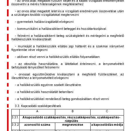
- az orvos által megadott fültükri képet és a kapott vizsgálati eredményeket
összevetni a mérés hitelességének megítéléséhez
- az orvos által megadott lelet és a vizsgálati eredmények összevetése után
a szükséges további vizsgálatokat megtervezni
- gyermekek hallásvizsgálatát elvégezni
- kommunikálni a halláscsökkent beteggel és hozzátartozójával
- felmérni a halláscsökkent beteg szükségleteit és mérlegelni a megfelelő
hallókészülék kiválasztását
- munkáját a hallókészülék ellátás jogi hátterét és a szakmai irányelvet
figyelembe véve végezni
- aktívan részt venni a hallókészülék ellátás folyamatában
- az otoszkóp használatára, a látottakat értelmezni, a lenyomatvételt
befolyásoló tényezőket felismerni
- orvossal együttműködve kiválasztani a megfelelő fülillesztéket, az
illesztékhez a lenyomatvételt elvégezni
- a hallókészülék egyénre szabott illesztésére
- a hallókészülék használatát betanítani
- a hallókészülékkel rendelkező beteg gondozásában részt venni
3.3. Kapcsolódó szakképesítések
A
B
C
3.3.1.
A kapcsolódó szakképesítés, részszakképesítés, szakképesítés-
ráépülés
3.3.2
azonosító száma
megnevezése
a kapcsolódás módja
.