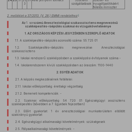
24
23
51
22
01
Relé jelnyelvi tolmács
Szociális
szociál- és
3
szolgáltatások
nyugdíjpolitikáért
felelős miniszter
4
2. melléklet a 37/2013. (V. 28.) EMMI rendelethez
Az
1. sor
számú Aneszteziológiai szakasszisztens megnevezésű
szakképesítés-ráépülés szakmai és vizsgakövetelménye
1. AZ ORSZÁGOS KÉPZÉSI JEGYZÉKBEN SZEREPLŐ ADATOK
1.1. A szakképesítés-ráépülés azonosító száma: 55 725 01
1.2. Szakképesítés-ráépülés megnevezése: Aneszteziológiai
szakasszisztens
1.3. Iskolai rendszerű szakképzésben a szakképzési évfolyamok száma:-
1.4. Iskolarendszeren kívüli szakképzésben az óraszám: 1100-1440
2. EGYÉB ADATOK
2.1. A képzés megkezdésének feltételei:
2.1.1. Iskolai előképzettség: érettségi végzettség
2.1.2. Bemeneti kompetenciák: -
2.2. Szakmai előképzettség: 54 720 01 Egészségügyi asszisztens
szakképesítés (bővebben a 7. Egyebek fejezetben)
2.3. Előírt gyakorlat: 1 év aneszteziológiai munkaterületen eltöltött
szakirányú gyakorlat
2.4. Egészségügyi alkalmassági követelmények: szükségesek
2.5. Pályaalkalmassági követelmények: -