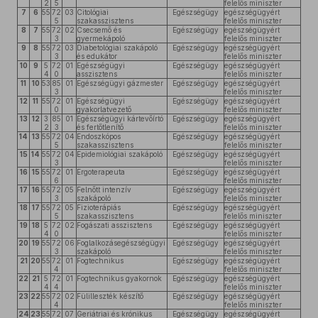
2
5
felelős miniszter
7
6
55
72
03
Citológiai
Egészségügy
egészségügyért
5
szakasszisztens
felelős miniszter
8
7
55
72
02
Csecsemő és
Egészségügy
egészségügyért
3
gyermekápoló
felelős miniszter
9
8
55
72
03
Diabetológiai szakápoló
Egészségügy
egészségügyért
3
és edukátor
felelős miniszter
10
9
5
72
01
Egészségügyi
Egészségügy
egészségügyért
4
0
asszisztens
felelős miniszter
11
10
53
85
01
Egészségügyi gázmester
Egészségügy
egészségügyért
3
felelős miniszter
12
11
55
72
01
Egészségügyi
Egészségügy
egészségügyért
0
gyakorlatvezető
felelős miniszter
13
12
3
85
01
Egészségügyi kártevőírtó
Egészségügy
egészségügyért
2
3
és fertőtlenítő
felelős miniszter
14
13
55
72
04
Endoszkópos
Egészségügy
egészségügyért
5
szakasszisztens
felelős miniszter
15
14
55
72
04
Epidemiológiai szakápoló
Egészségügy
egészségügyért
3
felelős miniszter
16
15
55
72
01
Ergoterapeuta
Egészségügy
egészségügyért
6
felelős miniszter
17
16
55
72
05
Felnőtt intenzív
Egészségügy
egészségügyért
3
szakápoló
felelős miniszter
18
17
55
72
05
Fizioterápiás
Egészségügy
egészségügyért
5
szakasszisztens
felelős miniszter
19
18
5
72
02
Fogászati asszisztens
Egészségügy
egészségügyért
4
0
felelős miniszter
20
19
55
72
06
Foglalkozásegészségügyi
Egészségügy
egészségügyért
3
szakápoló
felelős miniszter
21
20
55
72
01
Fogtechnikus
Egészségügy
egészségügyért
4
felelős miniszter
22
21
5
72
01
Fogtechnikus gyakornok
Egészségügy
egészségügyért
4
4
felelős miniszter
23
22
55
72
02
Fülilleszték készítő
Egészségügy
egészségügyért
4
felelős miniszter
24
23
55
72
07
Geriátriai és krónikus
Egészségügy
egészségügyért