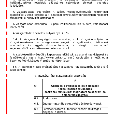
hallásakusztikus feladatok ellátásához szükséges elméleti ismeretek
felidézése.
A vizsgafeladat ismertetése: A szóbeli vizsgatevékenység központilag
összeállított vizsga kérdései a 4. Szakmai követelmények fejezetben megadott
témakörök mindegyikét tartalmazza.
A vizsgafeladat időtartama: 30 perc (felkészülési idő 15 perc, válaszadási
idő 15 perc)
A vizsgafeladat értékelési súlyaránya: 40 %
5.4. A vizsgatevékenységek szervezésére, azok vizsgaidőpontjaira, a
vizsgaidőszakokra, a vizsgatevékenységek vizsgatételeire, értékelési
útmutatóira és egyéb dokumentumaira, a vizsgán használható
segédeszközökre vonatkozó részletes szabályok:
A szakképesítés-ráépülés kapcsolatos előírások az állami szakképzési és
felnőttképzési szerv http://www.munka.hu/ című weblapján érhetők el a
Szak- és Felnőttképzés Vizsgák menüpontjában
5.5. A szakmai vizsga értékelésének a szakmai vizsgaszabályzattól eltérő
szempontjai:
6. ESZKÖZ- ÉS FELSZERELÉSI JEGYZÉK
A
6.1.
A képzési és vizsgáztatási feladatok
teljesítéséhez szükséges
eszközök minimumát meghatározó eszköz- és
felszerelési jegyzék
6.2.
Audiométer
6.3.
Egyszerhasználatos eszközök és fogyóanyagok
6.4.
Fertőtlenítőszerek , fertőtlenítéshez szükséges
anyagok, eszközök