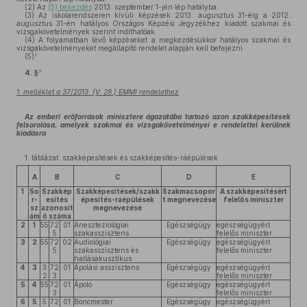
(2)
Az
(5) bekezdés
2013. szeptember 1-jén lép hatályba.
(3)
Az iskolarendszeren kívüli képzések 2013. augusztus 31-éig a 2012.
augusztus 31-én hatályos Országos Képzési Jegyzékhez kiadott szakmai és
vizsgakövetelmények szerint indíthatóak.
(4)
A folyamatban lévő képzéseket a megkezdésükkor hatályos szakmai és
vizsgakövetelményeket megállapító rendelet alapján kell befejezni.
2
(5)
3
4. §
1. melléklet a 37/2013. (V. 28.) EMMI rendelethez
Az emberi erőforrások minisztere ágazatába tartozó azon szakképesítések
felsorolása, amelyek szakmai és vizsgakövetelményei e rendelettel kerülnek
kiadásra
1. táblázat: szakképesítések és szakképesítés-ráépülések
A
B
C
D
E
1
So
Szakkép
Szakképesítések/szakk
Szakmacsopor
A szakképesítésért
r-
esítés
épesítés-ráépülések
t megnevezése
felelős miniszter
sz
azonosít
megnevezése
ám
ó száma
2
1
55
72
01
Aneszteziológiai
Egészségügy
egészségügyért
5
szakasszisztens
felelős miniszter
3
2
55
72
02
Audiológiai
Egészségügy
egészségügyért
5
szakasszisztens és
felelős miniszter
hallásakusztikus
4
3
3
72
01
Ápolási asszisztens
Egészségügy
egészségügyért
2
3
felelős miniszter
5
4
55
72
01
Ápoló
Egészségügy
egészségügyért
3
felelős miniszter
6
5
5
72
01
Boncmester
Egészségügy
egészségügyért