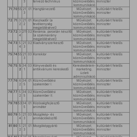
3
tervező technikus
közművelődés,
miniszter
kommunikáció
71
70
55
21
01
Hangtárvezető
Művészet,
kultúráért felelős
3
közművelődés,
miniszter
kommunikáció
72
71
3
21
01
Kaszkadőr (a
Művészet,
kultúráért felelős
2
2
tevékenység
közművelődés,
miniszter
megjelölésével)
kommunikáció
73
72
3
211
02
Kerámia, porcelán készítő
Művészet,
kultúráért felelős
4
(a szakmairány
közművelődés,
miniszter
megjelölésével)
kommunikáció
74
73
5
21
02
Kiadványszerkesztő
Művészet,
kultúráért felelős
4
3
közművelődés,
miniszter
kommunikáció
75
74
55
21
03
Korrektor
Művészet,
kultúráért felelős
3
közművelődés,
miniszter
kommunikáció
76
75
5
34
03
Könyvesbolti és
Kereskedelem-
kultúráért felelős
2
1
antikváriumi kereskedő
marketing,
miniszter
üzleti
adminisztráció
77
76
6
34
01
Közművelődési
Művészet,
kultúráért felelős
2
5
szakember I.
közművelődés,
miniszter
kommunikáció
78
77
5
34
02
Közművelődési
Művészet,
kultúráért felelős
2
5
szakember II.
közművelődés,
miniszter
kommunikáció
79
78
53
34
01
Közösségfejlesztő
Művészet,
kultúráért felelős
5
animátor
közművelődés,
miniszter
kommunikáció
80
79
5
21
03
Mozgókép- és
Művészet,
kultúráért felelős
4
3
animációkészítő
közművelődés,
miniszter
kommunikáció
81
80
5
21
01
Mozgóképgyártó
Művészet,
kultúráért felelős
2
3
közművelődés,
miniszter
kommunikáció