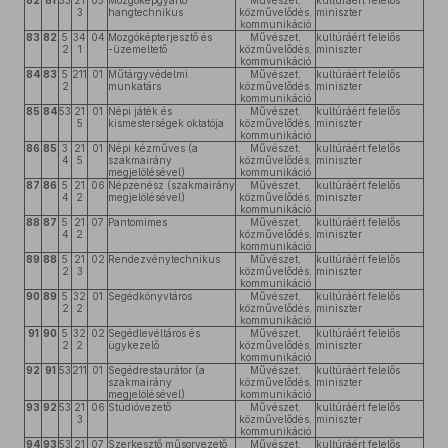
82
81
53
21
05
Mozgóképgyártó
Művészet,
kultúráért felelős
3
hangtechnikus
közművelődés,
miniszter
kommunikáció
83
82
5
34
04
Mozgóképterjesztő és
Művészet,
kultúráért felelős
2
1
-üzemeltető
közművelődés,
miniszter
kommunikáció
84
83
5
211
01
Műtárgyvédelmi
Művészet,
kultúráért felelős
2
munkatárs
közművelődés,
miniszter
kommunikáció
85
84
53
21
01
Népi játék és
Művészet,
kultúráért felelős
5
kismesterségek oktatója
közművelődés,
miniszter
kommunikáció
86
85
3
21
01
Népi kézműves (a
Művészet,
kultúráért felelős
4
5
szakmairány
közművelődés,
miniszter
megjelölésével)
kommunikáció
87
86
5
21
06
Népzenész (szakmairány
Művészet,
kultúráért felelős
4
2
megjelölésével)
közművelődés,
miniszter
kommunikáció
88
87
5
21
07
Pantomimes
Művészet,
kultúráért felelős
4
2
közművelődés,
miniszter
kommunikáció
89
88
5
21
02
Rendezvénytechnikus
Művészet,
kultúráért felelős
2
3
közművelődés,
miniszter
kommunikáció
90
89
5
32
01
Segédkönyvtáros
Művészet,
kultúráért felelős
2
2
közművelődés,
miniszter
kommunikáció
91
90
5
32
02
Segédlevéltáros és
Művészet,
kultúráért felelős
2
2
ügykezelő
közművelődés,
miniszter
kommunikáció
92
91
53
211
01
Segédrestaurátor (a
Művészet,
kultúráért felelős
szakmairány
közművelődés,
miniszter
megjelölésével)
kommunikáció
93
92
53
21
06
Stúdióvezető
Művészet,
kultúráért felelős
3
közművelődés,
miniszter
kommunikáció
94
93
53
21
07
Szerkesztő műsorvezető
Művészet,
kultúráért felelős