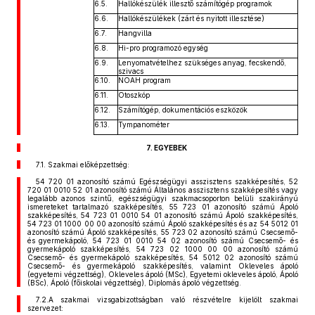
6.5.
Hallókészülék illesztő számítógép programok
6.6.
Hallókészülékek (zárt és nyitott illesztése)
6.7.
Hangvilla
6.8.
Hi-pro programozó egység
6.9.
Lenyomatvételhez szükséges anyag, fecskendő,
szivacs
6.10.
NOAH program
6.11.
Otoszkóp
6.12.
Számítógép, dokumentációs eszközök
6.13.
Tympanométer
7. EGYEBEK
7.1. Szakmai előképzettség:
54 720 01 azonosító számú Egészségügyi asszisztens szakképesítés, 52
720 01 0010 52 01 azonosító számú Általános asszisztens szakképesítés vagy
legalább azonos szintű, egészségügyi szakmacsoporton belüli szakirányú
ismereteket tartalmazó szakképesítés, 55 723 01 azonosító számú Ápoló
szakképesítés, 54 723 01 0010 54 01 azonosító számú Ápoló szakképesítés,
54 723 01 1000 00 00 azonosító számú Ápoló szakképesítés és az 54 5012 01
azonosító számú Ápoló szakképesítés, 55 723 02 azonosító számú Csecsemő-
és gyermekápoló, 54 723 01 0010 54 02 azonosító számú Csecsemő- és
gyermekápoló szakképesítés, 54 723 02 1000 00 00 azonosító számú
Csecsemő- és gyermekápoló szakképesítés, 54 5012 02 azonosító számú
Csecsemő- és gyermekápoló szakképesítés, valamint Okleveles ápoló
(egyetemi végzettség), Okleveles ápoló (MSc), Egyetemi okleveles ápoló, Ápoló
(BSc), Ápoló (főiskolai végzettség), Diplomás ápoló végzettség.
7.2.A szakmai vizsgabizottságban való részvételre kijelölt szakmai
szervezet: