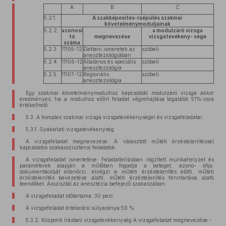
A
B
C
5.2.1.
A szakképesítés-ráépülés szakmai
követelménymoduljainak
5.2.2.
azonosí
a modulzáró vizsga
tó
megnevezése
vizsgatevékeny- sége
száma
5.2.3.
11105-12
Élettani ismeretek az
szóbeli
aneszteziológiában
5.2.4.
11106-12
Általános és speciális
szóbeli
aneszteziológia
5.2.5.
11107-12
Regionális
szóbeli
aneszteziológia
Egy szakmai követelménymodulhoz kapcsolódó modulzáró vizsga akkor
eredményes, ha a modulhoz előírt feladat végrehajtása legalább 51%-osra
értékelhető.
5.3. A komplex szakmai vizsga vizsgatevékenységei és vizsgafeladatai:
5.3.1. Gyakorlati vizsgatevékenység
A vizsgafeladat megnevezése: A választott műtéti érzéstelenítéssel
kapcsolatos szakasszisztensi feladatok.
A vizsgafeladat ismertetése: Feladatleírásban rögzített munkahelyzet és
paraméterek alapján a műtőben fogadja a beteget, azono- sítja,
dokumentációját ellenőrzi, elvégzi a műtéti érzéstelenítés előtti, műtéti
érzéstelenítés bevezetése alatti, műtéti érzéstelenítés fenntartása alatti
teendőket. Asszisztál az anesztézia befejező szakaszában.
A vizsgafeladat időtartama: 30 perc
A vizsgafeladat értékelési súlyaránya:50 %
5.3.2. Központi írásbeli vizsgatevékenység A vizsgafeladat megnevezése:-