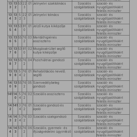
13
13
53
22
01
Jelnyelvi szaktolmács
Szociális
szociál- és
3
2
3
szolgáltatások
nyugdíjpolitikáért
felelős miniszter
13
13
5
22
01
Jelnyelvi tolmács
Szociális
szociál- és
4
3
2
3
szolgáltatások
nyugdíjpolitikáért
felelős miniszter
13
13
53
81
01
Jelző kutya kiképzője
Szociális
szociál- és
5
4
0
szolgáltatások
nyugdíjpolitikáért
felelős miniszter
13
13
55
76
03
Mentálhigiénés
Szociális
szociál- és
6
5
2
asszisztens
szolgáltatások
nyugdíjpolitikáért
felelős miniszter
13
13
53
81
02
Mozgássérültet segítő
Szociális
szociál- és
7
6
0
kutya kiképzője
szolgáltatások
nyugdíjpolitikáért
felelős miniszter
13
13
55
76
04
Pszichiátriai gondozó
Szociális
szociál- és
8
7
2
szolgáltatások
nyugdíjpolitikáért
felelős miniszter
13
13
5
76
01
Rehabilitációs nevelő,
Szociális
szociál- és
9
8
4
2
segítő
szolgáltatások
nyugdíjpolitikáért
felelős miniszter
14
13
55
76
05
Szenvedélybeteg
Szociális
szociál- és
0
9
2
gondozó
szolgáltatások
nyugdíjpolitikáért
felelős miniszter
141
14
5
76
02
Szociális asszisztens
Szociális
szociál- és
0
4
2
szolgáltatások
nyugdíjpolitikáért
felelős miniszter
14
141
3
76
01
Szociális gondozó és
Szociális
szociál- és
2
4
2
ápoló
szolgáltatások
nyugdíjpolitikáért
felelős miniszter
14
14
5
76
03
Szociális szakgondozó
Szociális
szociál- és
3
2
4
2
szolgáltatások
nyugdíjpolitikáért
felelős miniszter
14
14
55
76
06
Szociális, gyermek- és
Szociális
szociál- és
4
3
2
ifjúságvédelmi ügyintéző
szolgáltatások
nyugdíjpolitikáért
felelős miniszter