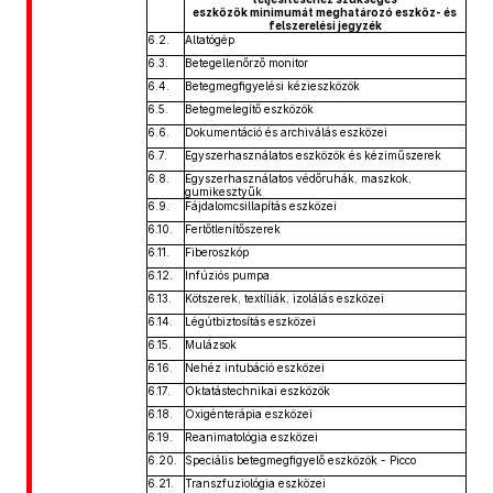
eszközök minimumát meghatározó eszköz- és
felszerelési jegyzék
6.2.
Altatógép
6.3.
Betegellenőrző monitor
6.4.
Betegmegfigyelési kézieszközök
6.5.
Betegmelegítő eszközök
6.6.
Dokumentáció és archiválás eszközei
6.7.
Egyszerhasználatos eszközök és kéziműszerek
6.8.
Egyszerhasználatos védőruhák, maszkok,
gumikesztyűk
6.9.
Fájdalomcsillapítás eszközei
6.10.
Fertőtlenítőszerek
6.11.
Fiberoszkóp
6.12.
Infúziós pumpa
6.13.
Kötszerek, textíliák, izolálás eszközei
6.14.
Légútbiztosítás eszközei
6.15.
Mulázsok
6.16.
Nehéz intubáció eszközei
6.17.
Oktatástechnikai eszközök
6.18.
Oxigénterápia eszközei
6.19.
Reanimatológia eszközei
6.20.
Speciális betegmegfigyelő eszközök - Picco
6.21.
Transzfuziológia eszközei