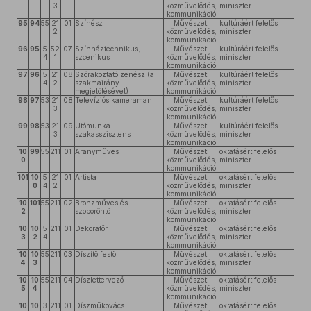
3
közművelődés,
miniszter
kommunikáció
95
94
55
21
01
Színész II.
Művészet,
kultúráért felelős
2
közművelődés,
miniszter
kommunikáció
96
95
5
52
07
Színháztechnikus,
Művészet,
kultúráért felelős
4
1
szcenikus
közművelődés,
miniszter
kommunikáció
97
96
5
21
08
Szórakoztató zenész (a
Művészet,
kultúráért felelős
4
2
szakmairány
közművelődés,
miniszter
megjelölésével)
kommunikáció
98
97
53
21
08
Televíziós kameraman
Művészet,
kultúráért felelős
3
közművelődés,
miniszter
kommunikáció
99
98
53
21
09
Utómunka
Művészet,
kultúráért felelős
3
szakasszisztens
közművelődés,
miniszter
kommunikáció
10
99
55
211
01
Aranyműves
Művészet,
oktatásért felelős
0
közművelődés,
miniszter
kommunikáció
101
10
5
21
01
Artista
Művészet,
oktatásért felelős
0
4
2
közművelődés,
miniszter
kommunikáció
10
101
55
211
02
Bronzműves és
Művészet,
oktatásért felelős
2
szoboröntő
közművelődés,
miniszter
kommunikáció
10
10
5
211
01
Dekoratőr
Művészet,
oktatásért felelős
3
2
4
közművelődés,
miniszter
kommunikáció
10
10
55
211
03
Díszítő festő
Művészet,
oktatásért felelős
4
3
közművelődés,
miniszter
kommunikáció
10
10
55
211
04
Díszlettervező
Művészet,
oktatásért felelős
5
4
közművelődés,
miniszter
kommunikáció
10
10
3
211
01
Díszműkovács
Művészet,
oktatásért felelős