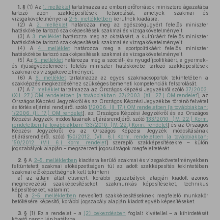
1. §
(1)
Az
1. melléklet
tartalmazza az emberi erőforrások minisztere ágazatába
tartozó azon szakképesítések felsorolását, amelyek szakmai és
vizsgakövetelményei a
2–5. mellékletben
kerülnek kiadásra.
(2)
A
2. melléklet
határozza meg az egészségügyért felelős miniszter
hatáskörébe tartozó szakképesítések szakmai és vizsgakövetelményeit.
(3)
A
3. melléklet
határozza meg az oktatásért, a kultúráért felelős miniszter
hatáskörébe tartozó szakképesítések szakmai és vizsgakövetelményeit.
(4)
A
4. melléklet
határozza meg a sportpolitikáért felelős miniszter
hatáskörébe tartozó szakképesítések szakmai és vizsgakövetelményeit.
(5)
Az
5. melléklet
határozza meg a szociál- és nyugdíjpolitikáért, a gyermek-
és ifjúságvédeleméért felelős miniszter hatáskörébe tartozó szakképesítések
szakmai és vizsgakövetelményeit.
(6)
A
6. melléklet
tartalmazza az egyes szakmacsoportok tekintetében a
szakképzés megkezdéséhez szükséges bemeneti kompetenciák felsorolását.
(7)
A
7. melléklet
tartalmazza az Országos Képzési Jegyzékről szóló
37/2003.
(XII. 27.) OM rendeletben [a továbbiakban: 37/2003. (XII. 27.) OM rendelet
], az
Országos Képzési Jegyzékről és az Országos Képzési Jegyzékbe történő felvétel
és törlés eljárási rendjéről szóló
1/2006. (II. 17.) OM rendeletben [a továbbiakban:
1/2006. (II. 17.) OM rendelet
], az Országos Képzési Jegyzékről és az Országos
Képzési Jegyzék módosításának eljárásrendjéről szóló
133/2010. (IV. 22.) Korm.
rendeletben [a továbbiakban: 133/2010. (IV. 22.) Korm. rendelet
] és az Országos
Képzési Jegyzékről és az Országos Képzési Jegyzék módosításának
eljárásrendjéről szóló
150/2012. (VII. 6.) Korm. rendeletben [a továbbiakban:
150/2012. (VII. 6.) Korm. rendelet
] szereplő szakképesítésekre – külön
jogszabályok alapján – megszerzett jogosultságok megfeleltetését.
2. §
A
2–5. mellékletben
kiadásra kerülő szakmai és vizsgakövetelményekben
feltüntetett szakmai előképzettségen túl az adott szakképesítés tekintetében
szakmai előképzettségnek kell tekinteni
a)
az állam által elismert, korábbi jogszabályok alapján kiadott azonos
megnevezésű szakképesítéseket, szakmunkás képesítéseket, technikus
képesítéseket, valamint
b)
a
2–5. mellékletben
nevesített szakképesítéseknek megfelelő munkakör
betöltésére képesítő, korábbi jogszabály alapján kiadott egyéb képesítéseket.
3. §
(1)
Ez a rendelet – a
(2) bekezdésben
foglalt kivétellel – a kihirdetését
követő napon lép hatályba.