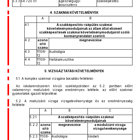
3.3.3
54 720 01
Egészségügyi
szakképesítés
.
asszisztens
4. SZAKMAI KÖVETELMÉNYEK
A
B
4.1.
A szakképesítés-ráépülés szakmai
követelménymoduljainak az állam által elismert
szakképesítések szakmai követelménymoduljairól szóló
kormányrendelet szerinti
4.2.
azono
megnevezése
sító
száma
4.3.
11108-
Audiológia
12
4.4.
11109-
Hallásakusztika
12
5. VIZSGÁZTATÁSI KÖVETELMÉNYEK
5.1. A komplex szakmai vizsgára bocsátás feltételei:
Az iskolarendszeren kívüli szakképzésben az 5.2. pontban előírt
valamennyi modulzáró vizsga eredményes letétele, az előírt szakmai
gyakorlatok igazolt teljesítése.
5.2. A modulzáró vizsga vizsgatevékenysége és az eredményesség
feltétele:
A
B
C
5.2.1.
A szakképesítés-ráépülés szakmai
követelménymoduljainak
5.2.2.
azono
megnevezése
a modulzáró vizsga
sító
vizsgatevékenysége
száma
5.2.3.
11108-
Audiológia
írásbeli