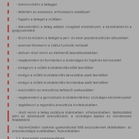
- kommunikálni a beteggel
- betartani az aszepszis, antiszepszis szabályait
- fogadni a beteget a műtőben
- dokumentálni a beteg adatait, vizsgálati eredményeit, a kezeléseket és a
gyógyszerelést
- őrizni és észlelni a beteget a peri- és korai posztanesztéziás időszakban
- azonnal felismerni a vitális funkciók romlását
- aktívan részt venni az életmentő beavatkozásokban
- megteremteni és fenntartani a biztonságos és higiénés környezetet
- elvégezni a műtéti érzéstelenítés előtti teendőket
- elvégzi a műtéti érzéstelenítés bevezetése alatti teendőket
- elvégzi a műtéti érzéstelenítés fenntartása alatti teendőket
- asszisztálni az anesztézia befejező szakaszában
- megteremteni a gerincközeli érzéstelenítéshez szükséges körülményeket
- segédkezni a regionális anesztézia kivitelezésében
- részt venni a beteg osztályra kísérésében, elhelyezésében, tájékoztatást
adni az alkalmazott anesztéziáról, a szükséges ápolási és monitorozási
feladatokról
- közreműködni szakmai gyakorlatukat töltő asszisztensek oktatásában, az
aneszteziológia kutatásában, fejlesztésében
3.3. Kapcsolódó szakképesítések