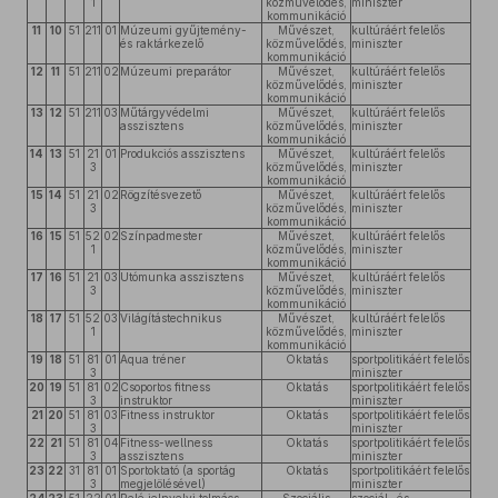
1
közművelődés,
miniszter
kommunikáció
11
10
51
211
01
Múzeumi gyűjtemény-
Művészet,
kultúráért felelős
és raktárkezelő
közművelődés,
miniszter
kommunikáció
12
11
51
211
02
Múzeumi preparátor
Művészet,
kultúráért felelős
közművelődés,
miniszter
kommunikáció
13
12
51
211
03
Műtárgyvédelmi
Művészet,
kultúráért felelős
asszisztens
közművelődés,
miniszter
kommunikáció
14
13
51
21
01
Produkciós asszisztens
Művészet,
kultúráért felelős
3
közművelődés,
miniszter
kommunikáció
15
14
51
21
02
Rögzítésvezető
Művészet,
kultúráért felelős
3
közművelődés,
miniszter
kommunikáció
16
15
51
52
02
Színpadmester
Művészet,
kultúráért felelős
1
közművelődés,
miniszter
kommunikáció
17
16
51
21
03
Utómunka asszisztens
Művészet,
kultúráért felelős
3
közművelődés,
miniszter
kommunikáció
18
17
51
52
03
Világítástechnikus
Művészet,
kultúráért felelős
1
közművelődés,
miniszter
kommunikáció
19
18
51
81
01
Aqua tréner
Oktatás
sportpolitikáért felelős
3
miniszter
20
19
51
81
02
Csoportos fitness
Oktatás
sportpolitikáért felelős
3
instruktor
miniszter
21
20
51
81
03
Fitness instruktor
Oktatás
sportpolitikáért felelős
3
miniszter
22
21
51
81
04
Fitness-wellness
Oktatás
sportpolitikáért felelős
3
asszisztens
miniszter
23
22
31
81
01
Sportoktató (a sportág
Oktatás
sportpolitikáért felelős
3
megjelölésével)
miniszter