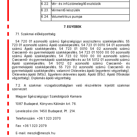
6.22.
Vér- és infúziómelegítő eszközök
6.23.
Vérmentő készülék
6.24.
Volumetrikus pumpa
7. EGYEBEK
7.1. Szakmai előképzettség:
54 720 01 azonosító számú Egészségügyi asszisztens szakképesítés, 55
723 01 azonosító számú Ápoló szakképesítés, 54 723 01 0010 54 01 azonosító
számú Ápoló szakképesítés, 54 723 01 0010 54 02 azonosító számú
Csecsemő- és gyermekápoló szakképesítés, 54 723 01 1000 00 00 azonosító
számú Ápoló szakképesítés, 54 723 02 1000 00 00 azonosító számú
Csecsemő- és gyermekápoló szakképesítés és az 54 5012 01 azonosító számú
Ápoló szakképesítés, 54 5012 02 azonosító számú Csecsemő- és
gyermekápoló szakképesítés, 55 723 02 azonosító számú Csecsemő- és
gyermekápoló szakképesítés, valamint Okleveles ápoló (egyetemi végzettség),
Okleveles ápoló (MSc), Egyetemi okleveles ápoló, Ápoló (BSc), Ápoló (főiskolai
végzettség), Diplomás ápoló végzettség.
7.2. A szakmai vizsgabizottságban való részvételre kijelölt szakmai
szervezet:
Magyar Egészségügyi Szakdolgozói Kamara
1087 Budapest, Könyves Kálmán krt. 76.
Levelezési cím: 1450 Budapest, Pf.: 214.
Telefonszám: +36 1 323 2070
Fax: +36 1 323 2079
E-mail: meszk@meszk.hu