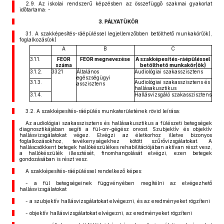
2.9. Az iskolai rendszerű képzésben az összefüggő szakmai gyakorlat
időtartama: -
3. PÁLYATÜKÖR
3.1. A szakképesítés-ráépüléssel legjellemzőbben betölthető munkakör(ök),
foglalkozás(ok)
A
B
C
3.1.1.
FEOR
FEOR megnevezése
A szakképesítés-ráépüléssel
száma
betölthető munkakör(ök)
3.1.2.
3321
Általános
Audiológiai szakasszisztens
egészségügyi
3.1.3.
Audiológiai szakasszisztens és
asszisztens
hallásakusztikus
3.1.4.
Hallásvizsgáló szakasszisztens
3.2. A szakképesítés-ráépülés munkaterületének rövid leírása:
Az audiológiai szakasszisztens és hallásakusztikus a fülészeti betegségek
diagnosztikájában segíti a fül-orr-gégész orvost. Szubjektív és objektív
hallásvizsgálatokat végez. Elvégzi az életkorhoz illetve bizonyos
foglalkozásokhoz, tevékenységekhez kötött szűrővizsgálatokat. A
halláscsökkent betegek hallókészülékes rehabilitációjában aktívan részt vesz,
a hallókészülék illesztését, finomhangolását elvégzi, ezen betegek
gondozásában is részt vesz.
A szakképesítés-ráépüléssel rendelkező képes:
- a fül betegségeinek függvényében megítélni az elvégezhető
hallásvizsgálatokat
- a szubjektív hallásvizsgálatokat elvégezni, és az eredményeket rögzíteni
- objektív hallásvizsgálatokat elvégezni, az eredményeket rögzíteni