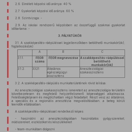
2.6. Elméleti képzési idő aránya: 40 %
2.7. Gyakorlati képzési idő aránya: 60 %
2.8. Szintvizsga: -
2.9. Az iskolai rendszerű képzésben az összefüggő szakmai gyakorlat
időtartama: -
3. PÁLYATÜKÖR
3.1. A szakképesítés-ráépüléssel legjellemzőbben betölthető munkakör(ök),
foglalkozás(ok)
A
B
C
3.1.1.
FEOR
FEOR megnevezése
A szakképesítés-ráépüléssel
száma
betölthető
munkakör(ök)
3.1.2.
3321
Általános
Aneszteziológiai
egészségügyi
szakasszisztens
asszisztens
3.2. A szakképesítés-ráépülés munkaterületének rövid leírása:
Az aneszteziológiai szakasszisztens ismereteit az aneszteziológia területén
következetesen és megfelelő helyzetfelismerő képességgel alkalmazza.
Felelősségteljesen és megbízhatóan végzi feladatait. Részt vesz az általános,
a speciális és a regionális anesztézia megvalósításában, a beteg körüli
teendők ellátásában.
A szakképesítés-ráépüléssel rendelkező képes:
- használni az aneszteziológiában használatos gyógyszereket,
módszereket, eszközöket és készülékeket
- team-munkában dolgozni