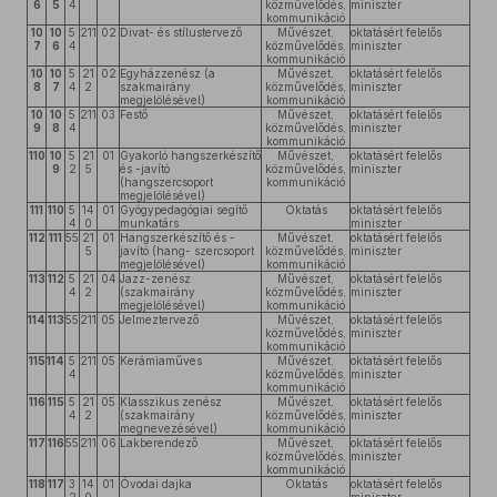
6
5
4
közművelődés,
miniszter
kommunikáció
10
10
5
211
02
Divat- és stílustervező
Művészet,
oktatásért felelős
7
6
4
közművelődés,
miniszter
kommunikáció
10
10
5
21
02
Egyházzenész (a
Művészet,
oktatásért felelős
8
7
4
2
szakmairány
közművelődés,
miniszter
megjelölésével)
kommunikáció
10
10
5
211
03
Festő
Művészet,
oktatásért felelős
9
8
4
közművelődés,
miniszter
kommunikáció
110
10
5
21
01
Gyakorló hangszerkészítő
Művészet,
oktatásért felelős
9
2
5
és -javító
közművelődés,
miniszter
(hangszercsoport
kommunikáció
megjelölésével)
111
110
5
14
01
Gyógypedagógiai segítő
Oktatás
oktatásért felelős
4
0
munkatárs
miniszter
112
111
55
21
01
Hangszerkészítő és -
Művészet,
oktatásért felelős
5
javító (hang- szercsoport
közművelődés,
miniszter
megjelölésével)
kommunikáció
113
112
5
21
04
Jazz-zenész
Művészet,
oktatásért felelős
4
2
(szakmairány
közművelődés,
miniszter
megjelölésével)
kommunikáció
114
113
55
211
05
Jelmeztervező
Művészet,
oktatásért felelős
közművelődés,
miniszter
kommunikáció
115
114
5
211
05
Kerámiaműves
Művészet,
oktatásért felelős
4
közművelődés,
miniszter
kommunikáció
116
115
5
21
05
Klasszikus zenész
Művészet,
oktatásért felelős
4
2
(szakmairány
közművelődés,
miniszter
megnevezésével)
kommunikáció
117
116
55
211
06
Lakberendező
Művészet,
oktatásért felelős
közművelődés,
miniszter
kommunikáció
118
117
3
14
01
Óvodai dajka
Oktatás
oktatásért felelős