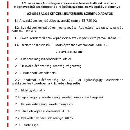
A
2. sor
számú Audiológiai szakasszisztens és hallásakusztikus
megnevezésű szakképesítés-ráépülés szakmai és vizsgakövetelménye
1. AZ ORSZÁGOS KÉPZÉSI JEGYZÉKBEN SZEREPLŐ ADATOK
1.1. A szakképesítés-ráépülés azonosító száma: 55 725 02
1.2. Szakképesítés-ráépülés megnevezése: Audiológiai szakasszisztens és
hallásakusztikus
1.3. Iskolai rendszerű szakképzésben a szakképzési évfolyamok száma: -
1.4. Iskolarendszeren kívüli szakképzésben az óraszám: 500-720
2. EGYÉB ADATOK
2.1. A képzés megkezdésének feltételei:
2.1.1. Iskolai előképzettség: érettségi végzettség
2.1.2. Bemeneti kompetenciák: -
2.2. Szakmai előképzettség: 54 720 01 Egészségügyi asszisztens
szakképesítés (bővebben a 7. Egyebek fejezetben)
2.3. Előírt gyakorlat: -
2.4. Egészségügyi alkalmassági követelmények: szükségesek
2.5. Pályaalkalmassági követelmények: -
2.6. Elméleti képzési idő aránya: 40 %
2.7. Gyakorlati képzési idő aránya: 60 %
2.8. Szintvizsga: -