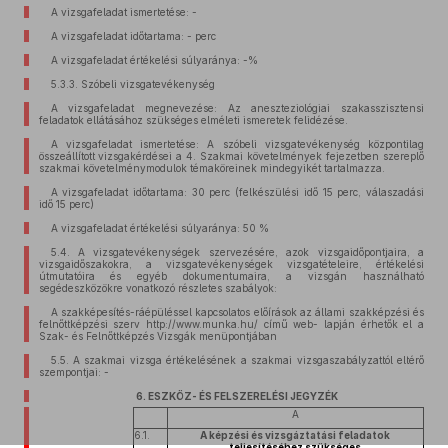
A vizsgafeladat ismertetése: -
A vizsgafeladat időtartama: - perc
A vizsgafeladat értékelési súlyaránya: -%
5.3.3. Szóbeli vizsgatevékenység
A vizsgafeladat megnevezése: Az aneszteziológiai szakasszisztensi
feladatok ellátásához szükséges elméleti ismeretek felidézése.
A vizsgafeladat ismertetése: A szóbeli vizsgatevékenység központilag
összeállított vizsgakérdései a 4. Szakmai követelmények fejezetben szereplő
szakmai követelménymodulok témaköreinek mindegyikét tartalmazza.
A vizsgafeladat időtartama: 30 perc (felkészülési idő 15 perc, válaszadási
idő 15 perc)
A vizsgafeladat értékelési súlyaránya: 50 %
5.4. A vizsgatevékenységek szervezésére, azok vizsgaidőpontjaira, a
vizsgaidőszakokra, a vizsgatevékenységek vizsgatételeire, értékelési
útmutatóira és egyéb dokumentumaira, a vizsgán használható
segédeszközökre vonatkozó részletes szabályok:
A szakképesítés-ráépüléssel kapcsolatos előírások az állami szakképzési és
felnőttképzési szerv http://www.munka.hu/ című web- lapján érhetők el a
Szak- és Felnőttképzés Vizsgák menüpontjában
5.5. A szakmai vizsga értékelésének a szakmai vizsgaszabályzattól eltérő
szempontjai: -
6. ESZKÖZ- ÉS FELSZERELÉSI JEGYZÉK
A
6.1.
A képzési és vizsgáztatási feladatok
teljesítéséhez szükséges