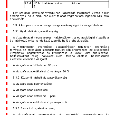
12
5.2.4.
11109-
Hallásakusztika
írásbeli
12
Egy szakmai követelménymodulhoz kapcsolódó modulzáró vizsga akkor
eredményes, ha a modulhoz előírt feladat végrehajtása legalább 51%-osra
értékelhető.
5.3. A komplex szakmai vizsga vizsgatevékenységei és vizsgafeladatai:
5.3.1. Gyakorlati vizsgatevékenység
A vizsgafeladat megnevezése: Halláscsökkent beteg audiológiai vizsgálata
és hallókészülékkel rendelkező személy hallás rehabilitációja.
A vizsgafeladat ismertetése: Feladatleírásban rögzítetten: anamnézis
felvétele, az orvos által megadott fültükri kép értelmezése, az elvégzendő
vizsgálatok megtervezése és kivitelezése, a kapott lelet értelmezése,
halláscsökkent beteg hallókészülékkel történő ellátása, hallókészülék
illesztése, ellenőrző vizsgálat.
A vizsgafeladat időtartama: 90 perc
A vizsgafeladat értékelési súlyaránya: 60 %
5.3.2. Központi írásbeli vizsgatevékenység
A vizsgafeladat megnevezése: -
A vizsgafeladat ismertetése: -
A vizsgafeladat időtartama: - perc
A vizsgafeladat értékelési súlyaránya: - %
5.3.3. Szóbeli vizsgatevékenység
A vizsgafeladat megnevezése: Az audiológiai szakasszisztens és