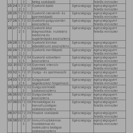
3
beteg szakápoló
felelős miniszter
25
24
5
72
01
Gyakorló ápoló
Egészségügy
egészségügyért
2
3
felelős miniszter
26
25
5
72
02
Gyakorló csecsemő- és
Egészségügy
egészségügyért
2
3
gyermekápoló
felelős miniszter
27
26
5
72
03
Gyakorló gyógyszertári
Egészségügy
egészségügyért
2
0
asszisztens
felelős miniszter
28
27
5
72
02
Gyakorló képi
Egészségügy
egészségügyért
2
5
diagnosztikai, nukleáris
felelős miniszter
medicina és
sugárterápiás asszisztens
29
28
5
72
03
Gyakorló klinikai
Egészségügy
egészségügyért
2
5
laboratóriumi asszisztens
felelős miniszter
30
29
5
72
03
Gyakorló mentőápoló
Egészségügy
egészségügyért
2
3
felelős miniszter
31
30
5
72
04
Gyakorló szövettani
Egészségügy
egészségügyért
2
5
asszisztens
felelős miniszter
32
31
55
72
08
Gyermek intenzív
Egészségügy
egészségügyért
3
szakápoló
felelős miniszter
33
32
5
72
01
Gyógy- és sportmasszőr
Egészségügy
egészségügyért
4
6
felelős miniszter
34
33
5
72
01
Gyógyászati
Egészségügy
egészségügyért
2
6
segédeszköz-forgalmazó
felelős miniszter
35
34
55
72
02
Gyógyszerkiadó
Egészségügy
egészségügyért
0
szakasszisztens
felelős miniszter
36
35
55
72
03
Gyógyszertári
Egészségügy
egészségügyért
0
asszisztens
felelős miniszter
37
36
55
72
06
Hematológiai és
Egészségügy
egészségügyért
5
transzfuziológiai
felelős miniszter
szakasszisztens
38
37
55
72
09
Hospice szakápoló
Egészségügy
egészségügyért
3
felelős miniszter
39
38
55
72
07
Immunhisztokémiai,
Egészségügy
egészségügyért
5
hisztokémiai és
felelős miniszter
molekuláris biológiai
szakasszisztens