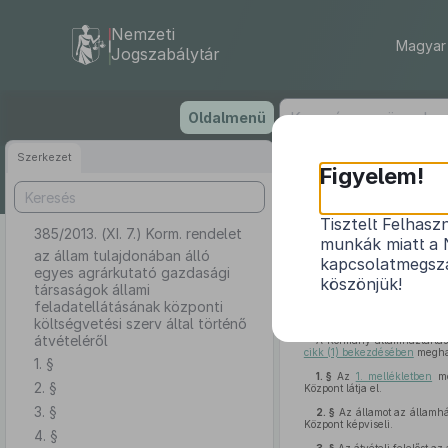
Nemzeti
Magyar 
Jogszabálytár
Ugrás
Oldalmenü
a
tartalomra
Szerkezet
Figyelem!
Tisztelt Felhasz
385/2013. (XI. 7.) Korm. rendelet
az állam tu
munkák miatt a 
feladatellá
az állam tulajdonában álló
kapcsolatmegsza
egyes agrárkutató gazdasági
köszönjük!
társaságok állami
feladatellátásának központi
költségvetési szerv által történő
átvételéről
A Kormány államháztartás
cikk (1) bekezdésében
meghat
1. §
1. §
Az
1. mellékletben
meg
2. §
Központ látja el.
3. §
2. §
Az államot az államhá
Központ képviseli.
4. §