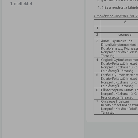
3. §
Az átvételi felelőst az 
1. melléklet
4. §
Ez a rendelet a kihird
1. melléklet a 385/2013. (XI. 
A
1
2
cégneve
3
Állami Gyümölcs- és
Dísznövénytermesztési
Kutatófejlesztő Közhas
Nonprofit Korlátolt Felel
Társaság
4
Ceglédi Gyümölcstermes
Kutató-Fejlesztő Intézet
Nonprofit Közhasznú Korl
Felelősségű Társaság
5
Fertődi Gyümölcstermesz
Kutató-Fejlesztő Intézet
Nonprofit Közhasznú Korl
Felelősségű Társaság
6
Fűszerpaprika Kutató-Fe
Nonprofit Közhasznú Korl
Felelősségű Társaság
7
Országos Húsipari
Kutatóintézet Közhaszn
Nonprofit Korlátolt Felel
Társaság