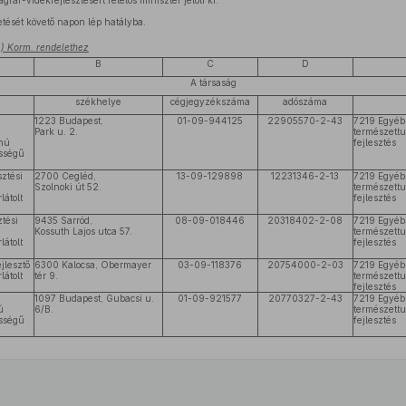
agrár-vidékfejlesztésért felelős miniszter jelöli ki.
etését követő napon lép hatályba.
7.) Korm. rendelethez
B
C
D
A társaság
székhelye
cégjegyzékszáma
adószáma
1223 Budapest,
01-09-944125
22905570-2-43
7219 Egyéb
Park u. 2.
természettu
znú
fejlesztés
ősségű
ztési
2700 Cegléd,
13-09-129898
12231346-2-13
7219 Egyéb
Szolnoki út 52.
természettu
átolt
fejlesztés
tési
9435 Sarród,
08-09-018446
20318402-2-08
7219 Egyéb
Kossuth Lajos utca 57.
természettu
átolt
fejlesztés
jlesztő
6300 Kalocsa, Obermayer
03-09-118376
20754000-2-03
7219 Egyéb
átolt
tér 9.
természettu
fejlesztés
1097 Budapest, Gubacsi u.
01-09-921577
20770327-2-43
7219 Egyéb
ú
6/B.
természettu
ősségű
fejlesztés