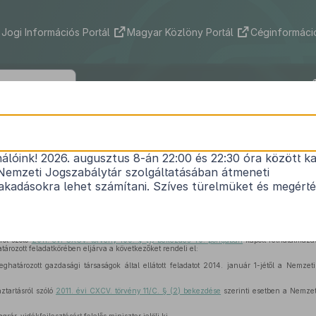
Jogi Információs Portál
Magyar Közlöny Portál
Céginformáció
385/2013. (XI. 7.) Korm. rendelet
nálóink! 2026. augusztus 8-án 22:00 és 22:30 óra között ka
lajdonában álló egyes agrárkutató gazdasági társa
Nemzeti Jogszabálytár szolgáltatásában átmeneti
tásának központi költségvetési szerv által történő 
kadásokra lehet számítani. Szíves türelmüket és megért
Hatályos: 2013. 11. 08. – 2021. 03. 12.
ról szóló
2011. évi CXCV. törvény 109. § (1) bekezdés 40. pontjában
kapott felhatalmazá
ározott feladatkörében eljárva a következőket rendeli el:
határozott gazdasági társaságok által ellátott feladatot 2014. január 1-jétől a Nemzeti
ztartásról szóló
2011. évi CXCV. törvény 11/C. § (2) bekezdése
szerinti esetben a Nemzeti