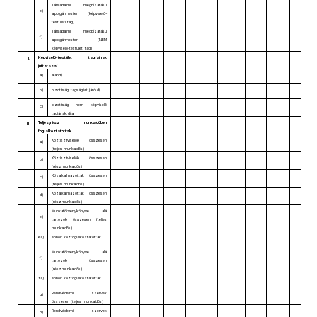
Társadalmi megbízatású
e)
alpolgármester (képviselő-
testületi tag)
Társadalmi megbízatású
f)
alpolgármester (NEM
képviselő-testületi tag)
Képviselő-testület tagjainak
II.
juttatásai
a)
alapdíj
b)
bizottsági tagságért járó díj
bizottság nem képviselő
c)
tagjának díja
Teljes/rész munkaidőben
III.
foglalkoztatottak
Köztisztviselők összesen
a)
(teljes munkaidős)
Köztisztviselők összesen
b)
(részmunkaidős)
Közalkalmazottak összesen
c)
(teljes munkaidős)
Közalkalmazottak összesen
d)
(részmunkaidős)
Munkatörvénykönyve alá
e)
tartozók összesen (teljes
munkaidős)
ea)
ebből: közfoglalkoztatottak
Munkatörvénykönyve alá
f)
tartozók összesen
(részmunkaidős)
fa)
ebből: közfoglalkoztatottak
Rendvédelmi szervek
g)
összesen (teljes munkaidős)
Rendvédelmi szervek
h)