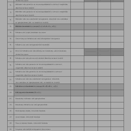
átvétel összesen
--
-
Működési célú garancia- és kezességvállalásból származó megtérülés
10.
államháztartáson belülről
Működési célú garancia- és kezességvállalásból származó megtérülés
11.
államháztartáson kívülről
Működési célú visszatérítendő támogatások, kölcsönök visszatérülése
12.
és igénybevétele (áht.-on belülről és kívülről)
13.
Működési bevételek összesen (1.+2.+3.+6.+7.+…+12.)
14.
Felhalmozási (saját) bevételek összesen
15.
Önkormányzat felhalmozási célú költségvetési támogatása
16.
Felhalmozási célú támogatásértékű bevételek
Előző évi felhalmozási célú előirányzat-maradvány, pénzmaradvány
----------------
-----------------
17.
------------------
átvétel összesen
--
-
18.
Felhalmozási célú pénzeszközátvétel államháztartáson kívülről
Felhalmozási célú garancia- és kezességvállalásból származó
19.
megtérülés államháztartáson belülről
Felhalmozási célú garancia- és kezességvállalásból származó
20.
megtérülés államháztartáson kívülről
Felhalmozási célú visszatérítendő támogatások, kölcsönök
21.
visszatérülése és igénybevétele (áht.-on belülről és kívülről)
22.
Felhalmozási bevételek összesen (14.+15.+16.+...+21.)
23.
Költségvetési bevételek (13.+22.)
24.
Maradvány működési célú igénybevétele
25.
Maradvány felhalmozási célú igénybevétele
26.
Rövid lejáratú hitelek, köcsönök felvétele
27.
Likvid hitelek, kölcsönök felvétele
28.
Hosszú lejáratú hitelek, kölcsönök felvétele
29.
Forgatási célú belföldi értékpapírok kibocsátása