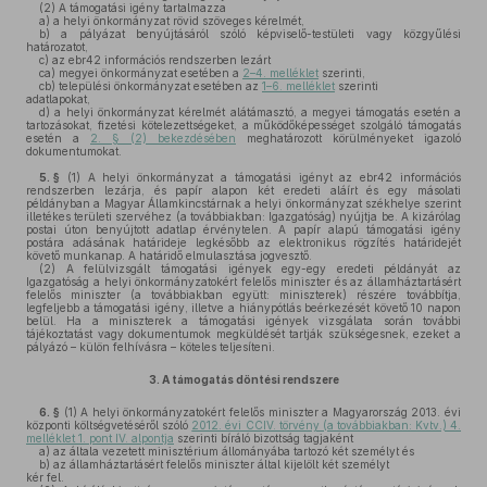
(2)
A támogatási igény tartalmazza
a)
a helyi önkormányzat rövid szöveges kérelmét,
b)
a pályázat benyújtásáról szóló képviselő-testületi vagy közgyűlési
határozatot,
c)
az ebr42 információs rendszerben lezárt
ca)
megyei önkormányzat esetében a
2–4. melléklet
szerinti,
cb)
települési önkormányzat esetében az
1–6. melléklet
szerinti
adatlapokat,
d)
a helyi önkormányzat kérelmét alátámasztó, a megyei támogatás esetén a
tartozásokat, fizetési kötelezettségeket, a működőképességet szolgáló támogatás
esetén a
2. § (2) bekezdésében
meghatározott körülményeket igazoló
dokumentumokat.
5. §
(1)
A helyi önkormányzat a támogatási igényt az ebr42 információs
rendszerben lezárja, és papír alapon két eredeti aláírt és egy másolati
példányban a Magyar Államkincstárnak a helyi önkormányzat székhelye szerint
illetékes területi szervéhez (a továbbiakban: Igazgatóság) nyújtja be. A kizárólag
postai úton benyújtott adatlap érvénytelen. A papír alapú támogatási igény
postára adásának határideje legkésőbb az elektronikus rögzítés határidejét
követő munkanap. A határidő elmulasztása jogvesztő.
(2)
A felülvizsgált támogatási igények egy-egy eredeti példányát az
Igazgatóság a helyi önkormányzatokért felelős miniszter és az államháztartásért
felelős miniszter (a továbbiakban együtt: miniszterek) részére továbbítja,
legfeljebb a támogatási igény, illetve a hiánypótlás beérkezését követő 10 napon
belül. Ha a miniszterek a támogatási igények vizsgálata során további
tájékoztatást vagy dokumentumok megküldését tartják szükségesnek, ezeket a
pályázó – külön felhívásra – köteles teljesíteni.
3.
A támogatás döntési rendszere
6. §
(1)
A helyi önkormányzatokért felelős miniszter a Magyarország 2013. évi
központi költségvetéséről szóló
2012. évi CCIV. törvény (a továbbiakban: Kvtv.) 4.
melléklet 1. pont IV. alpontja
szerinti bíráló bizottság tagjaként
a)
az általa vezetett minisztérium állományába tartozó két személyt és
b)
az államháztartásért felelős miniszter által kijelölt két személyt
kér fel.