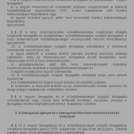
támogatás)
a)
a megyei önkormányzat működését súlyosan veszélyeztető, a kötelező
feladatellátással kapcsolatosan 2013. évben esedékessé vált fizetési
kötelezettségek teljesítésére vagy
b)
egyedi kezelést igénylő, előre nem tervezhető fizetési kötelezettségek
teljesítésére
igényelhető.
2. §
(1)
A helyi önkormányzatok működőképessége megőrzését szolgáló
kiegészítő támogatás (a továbbiakban: működőképességet szolgáló támogatás) a
helyi önkormányzat működőképességét veszélyeztető helyzet elhárításához
igényelhető.
(2)
A működőképességet szolgáló támogatás elbírálására a következő
szempontok szerint kerül sor:
a)
egyik adóévről a másikra történő jelentős mértékű iparűzési adóalap
csökkenés, mely az önkormányzati támogatást érintő beszámítás során
hátrányosan érinti a helyi önkormányzatot,
b)
adósságrendezés alatt álló helyi önkormányzatok működési
forráshiányának kezelése a válságköltségvetés alapján és
c)
egyéb vonatkozású egyedi szempontok.
(3)
A működőképességet szolgáló támogatás elbírálása során nem vehető
figyelembe
a)
a feladatellátáshoz képest kiugró létszám és személyi juttatás,
b)
különösen a képviselő-testület és az önkormányzati hivatal személyi és
dologi jellegű kiadásainak indokolatlan mértéke.
3. §
A megyei támogatás és a működőképességet szolgáló támogatás
visszatérítendő vagy vissza nem térítendő formában nyújtható, amelyet a
támogatási döntés meghatározott célhoz, feladathoz is köthet.
2.
A támogatási igényre és a támogatási döntésre vonatkozó közös
szabályok
4. §
(1)
A megyei támogatásra és a működőképességet szolgáló támogatásra
vonatkozó támogatási igényt 2013. szeptember 30-áig lehet benyújtani. Indokolt
esetben soron kívüli támogatási igény is benyújtható.