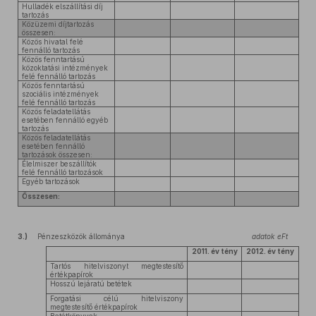
Hulladék elszállítási díj
tartozás
Közüzemi díjtartozás
összesen:
Közös hivatal felé
fennálló tartozás
Közös fenntartású
közoktatási intézmények
felé fennálló tartozás
Közös fenntartású
szociális intézmények
felé fennálló tartozás
Közös feladatellátás
esetében fennálló egyéb
tartozás
Közös feladatellátás
esetében fennálló
tartozások összesen:
Élelmiszer beszállítók
felé fennálló tartozások
Egyéb tartozások
Összesen:
3.)
Pénzeszközök állománya
adatok eFt
2011. év tény
2012. év tény
Tartós hitelviszonyt megtestesítő
értékpapírok
Hosszú lejáratú betétek
Forgatási célú hitelviszony
megtestesítő értékpapírok