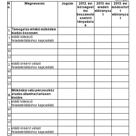
N
Megnevezés
Jogcím
2012. évi
2013. évi
2013. évi
o.
kötségvet
eredeti
módosítot
ési
előirányza
t
beszámoló
t
előirányza
szerinti
t
tényadato
k
Támogatás értékű működési
I.
kiadás összesen:
ebből kötelező
1.
feladatellátáshoz kapcsolódó
a)
b)
c)
ebből önként vállalt
2.
feladatellátáshoz kapcsolódó
a)
b)
c)
Működési célú pénzeszköz
átadás államháztartáson
II.
kívülre:
ebből kötelező
1.
feladatellátáshoz kapcsolódó
a)
b)
c)
ebből önként vállalt
2.
feladatellátáshoz kapcsolódó
a)