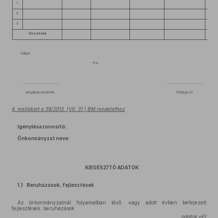
1.
2.
3.
Összesen
Dátum:
P.H.
……………………………….
……………………………….
polgármester/elnök
(fő)jegyző
4. melléklet a 39/2013. (VII. 31.) BM rendelethez
Igénylésazonosító:
Önkormányzat neve:
KIEGÉSZÍTŐ ADATOK
1.) Beruházások, fejlesztések
Az önkormányzatnál folyamatban lévő, vagy adott évben befejezett
fejlesztések, beruházások
adatok eFt