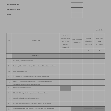
Igénylésazonosító:
Önkormányzat neve:
Megye:
adatok eFt
2012. évi
költségvetési
2013. évi
2013. évi I.
2013. évi eredeti
No.
Megnevezés
beszámoló
módosított
félévi
előirányzat
szerinti
előirányzat
tényadatok
tényadatok
1
2
3
4
BEVÉTELEK
1.
Intézményi működési bevételek
2.
Saját folyó bevételek és átengedett bevételek/Közhatalmi bevételek
2.a)
ebből helyi adóbevétel
3.
Önkormányzat működési célú költségvetési támogatása
ebből: 2012-ben ÖNHIKI támogatás/2013-ban Működőképesség
4.
megőrzését szolgáló kiegészítő támogatás
5.
Szerkezetátalakítási tartalék
6.
Előző évi költségvetési kiegészítések, visszatérülések
7.
Működési célú támogatásértékű bevételek
8.
Működési célú pénzeszközátvétel államháztartáson kívülről
Előző évi működési célú előirányzat-maradvány, pénzmaradvány
----------------
-----------------
9.
------------------