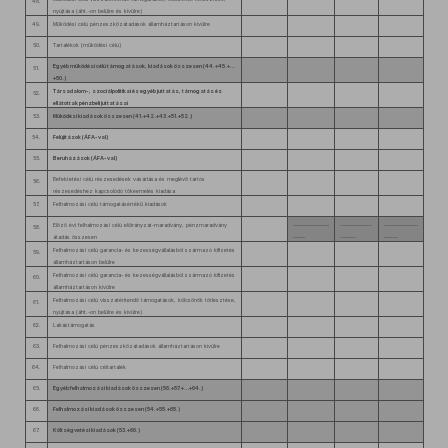
48.
nyújtása (áht.-on belülre és kívülre)
49.
Működési célú pénzeszközátadások államháztartáson kívülre
50.
Tartalékok (működési célú)
Egyéb működési célú támogatások, kiadások összesen (44.+45.+…
51.
+50.)
Társadalom-, szociálpolitikai és egyéb juttatás, támogatás és
52.
ellátottak pénzbeli juttatásai
53.
Működési kiadások összesen (41.+42.+43.+51.+52.)
54.
Felújítások (ÁFA-val)
55.
Beruházások (ÁFA-val)
Befektetési célú részesedések vásárlása és meglévő tartós
56.
részesedéshez kapcsolódó tőkeemelés kiadása
57.
Felhalmozási célú támogatásértékű kiadások
Előző évi felhalmozási célú előirányzat-maradvány, pénzmaradvány
------------------
----------------
-----------------
58.
átadás összesen
------
--------
-------
Felhalmozási célú garancia- és kezességvállalásból származó kifizetés
59.
államháztartáson belülre
Felhalmozási célú garancia- és kezességvállalásból származó kifizetés
60.
államháztartáson kívülre
Felhalmozási célú visszatérítendő támogatások, kölcsönök törlesztése,
61.
nyújtása (áht.-on belülre és kívülre)
62.
Lakástámogatás
63.
Felhalmozási célú pénzeszközátadások államháztartáson kívülre
64.
Felhalmozási célú céltartalék
65.
Egyéb felhalmozási kiadások összesen (56.+57.+…+64.)
66.
Felhalmozási kiadások összesen (54.+55.+65.)
67.
Költségvetési kiadások (53.+66.)