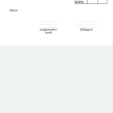
n) (Ft):
Dátum:
.......................
..............................
.......................
..............................
.......................
.........................
polgármester/
(fő)jegyző
elnök