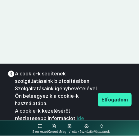
A cookie-k segítenek
szolgáltatásaink biztosításában.
Szolgáltatásaink igénybevételével
Ön beleegyezik a cookie-k
Elfogadom
használatába.
A cookie-k kezeléséről
részletesebb információt
ide
kattintva olvashat.
Szerkezet
Keresés
Megnyitottak
Eszköztár
Változások