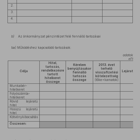
2.
3.
4.
b)
Az önkormányzat pénzintézet felé fennálló tartozásai
ba) Működéshez kapcsolódó tartozások:
adatok
eFt
Hitel,
Kérelem
2013. évet
tartozás,
benyújtásakor
terhelő
rendelkezésre
Célja
Lejárat
fennálló
visszafizetési
tartott
tartozás
kötelezettség
hitelkeret
összege
(tőke+kamatok)
összege
Munkabér-
hitelkeret
Folyószámla-
hitelkeret
Rövid lejáratú
hitel
Hosszú lejáratú
hitel
Kötvénykibocsátás
Összesen: