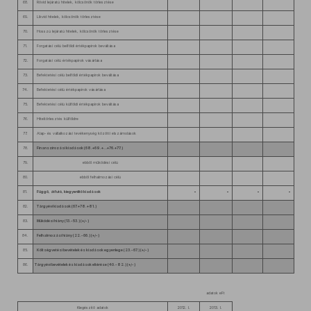
68.
Rövid lejáratú hitelek, kölcsönök törlesztése
69.
Likvid hitelek, kölcsönök törlesztése
70.
Hosszú lejáratú hitelek, kölcsönök törlesztése
71.
Forgatási célú belföldi értékpapírok beváltása
72.
Forgatási célú értékpapírok vásárlása
73.
Befektetési célú belföldi értékpapírok beváltása
74.
Befektetési célú értékpapírok vásárlása
75.
Befektetési célú külföldi értékpapírok beváltása
76.
Hiteltörlesztés külföldre
77.
Alap- és vállalkozási tevékenység közötti elszámolások
78.
Finanszírozási kiadások (68.+69.+…+76.+77.)
79.
ebből működési célú
80.
ebből felhalmozási célú
81.
Függő, átfutó, kiegyenlítő kiadások
82.
Tárgyévi kiadások (67.+78.+81.)
83.
Működési hiány (13.-53.) (+/-)
84.
Felhalmozási hiány (22.-66.) (+/-)
85.
Költségvetési bevételek és kiadások egyenlege (23.-67.) (+/-)
86.
Tárgyévi bevételek és kiadások eltérése (40.-82.) (+/-)
adatok eFt
Kiegészítő adatok
2012. I.
2013. I.