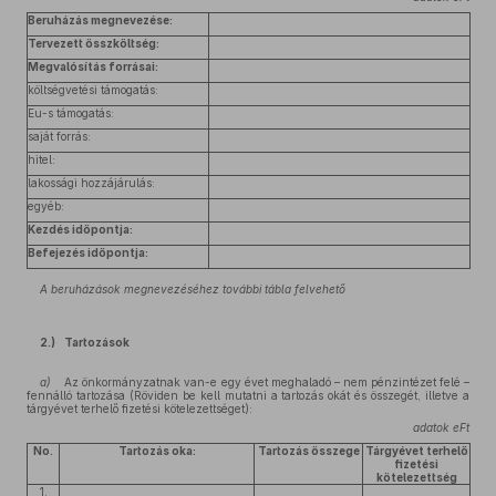
Beruházás megnevezése:
Tervezett összköltség:
Megvalósítás forrásai:
költségvetési támogatás:
Eu-s támogatás:
saját forrás:
hitel:
lakossági hozzájárulás:
egyéb:
Kezdés időpontja:
Befejezés időpontja:
A beruházások megnevezéséhez további tábla felvehető
2.) Tartozások
a)
Az önkormányzatnak van-e egy évet meghaladó – nem pénzintézet felé –
fennálló tartozása (Röviden be kell mutatni a tartozás okát és összegét, illetve a
tárgyévet terhelő fizetési kötelezettséget):
adatok eFt
No.
Tartozás oka:
Tartozás összege
Tárgyévet terhelő
fizetési
kötelezettség
1.