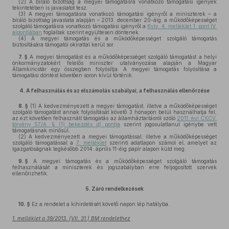
(2)
A bíráló bizottság a megyei támogatásra vonatkozó támogatási igények
tekintetében is javaslatot tesz.
(3)
A megyei támogatásra vonatkozó támogatási igényről a miniszterek – a
bíráló bizottság javaslata alapján – 2013. december 20-áig, a működőképességet
szolgáló támogatásra vonatkozó támogatási igényről a
Kvtv. 4. melléklet 1. pont IV.
alpontjában
foglaltak szerint együttesen döntenek.
(4)
A megyei támogatás és a működőképességet szolgáló támogatás
biztosítására támogatói okirattal kerül sor.
7. §
A megyei támogatást és a működőképességet szolgáló támogatást a helyi
önkormányzatokért felelős miniszter utalványozása alapján a Magyar
Államkincstár egy összegben folyósítja. A megyei támogatás folyósítása a
támogatási döntést követően soron kívül történik.
4.
A felhasználás és az elszámolás szabályai, a felhasználás ellenőrzése
8. §
(1)
A kedvezményezett a megyei támogatást, illetve a működőképességet
szolgáló támogatást annak folyósítását követő 3 hónapon belül használhatja fel,
az ezt követően felhasznált támogatás az államháztartásról szóló
2011. évi CXCV.
törvény 57/A. § (1) bekezdés
d)
pontja
szerint jogosulatlanul igénybe vett
támogatásnak minősül.
(2)
A kedvezményezett a megyei támogatással, illetve a működőképességet
szolgáló támogatással a
7. melléklet
szerinti adatlapon számol el, amelyet az
Igazgatóságnak legkésőbb 2014. április 11-éig papír alapon küld meg.
9. §
A megyei támogatás és a működőképességet szolgáló támogatás
felhasználását a miniszterek és jogszabályban erre feljogosított szervek
ellenőrizhetik.
5.
Záró rendelkezések
10. §
Ez a rendelet a kihirdetését követő napon lép hatályba.
1. melléklet a 39/2013. (VII. 31.) BM rendelethez