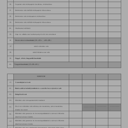
30.
Forgatási célú értékpapírok beváltása, értékesítése
31.
Befektetési célú belföldi értékpapírok kibocsátása
32.
Befektetési célú értékpapírok értékesítése
33.
Befektetési célú külföldi értékpapírok kibocsátása
34.
Hitelfelvétel külföldről
35.
Alap- és vállalkozási tevékenység közötti elszámolások
36.
Finanszírozási bevételek (24.+25.+ … +34.+35.)
37
ebből működési célú
38.
ebből felhalmozási célú
39.
Függő, átfutó, kiegyenlítő bevételek
40.
Tárgyévi bevételek (23.+36.+39.)
KIADÁSOK
41.
Személyi juttatások
42.
Munkaadókat terhelő járulékok és szociális hozzájárulási adó
43.
Dologi kiadások
44.
Működési célú támogatásértékű kiadások
Előző évi működési célú előirányzat-maradvány, pénzmaradvány
----------------
-----------------
45.
------------------
átadás összesen
--
-
Működési célú garancia- és kezességvállalásból származó kifizetés
46.
államháztartáson belülre
Működési célú garancia- és kezességvállalásból származó kifizetés
47.
államháztartáson kívülre
Működési célú visszatérítendő támogatások, kölcsönök törlesztése,