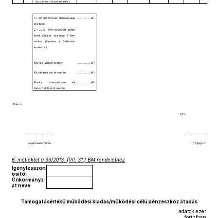
összesen (részmunkaidős)
1.) Köztisztviselői illetményalap
……………..eFt
összege:
2.) 2013. évre tervezett béren
kívüli juttatás összege 1 főre
vetítve (ideértve a Cafetéria-
keretet is)
Köztisztviselők esetén:
……………..eFt
Közalkalmazottak esetén:
……………..eFt
Munka törvénykönyve alá
……………..eFt
tartozó dolgozók esetén:
Dátum:
P.H.
……………………………….
……………………………….
polgármester/elnök
(fő)jegyző
6. melléklet a 39/2013. (VII. 31.) BM rendelethez
Igénylésazon
osító:
Önkormányz
at neve:
Támogatásértékű működési kiadás/működési célú pénzeszköz átadás
adatok ezer
forintban