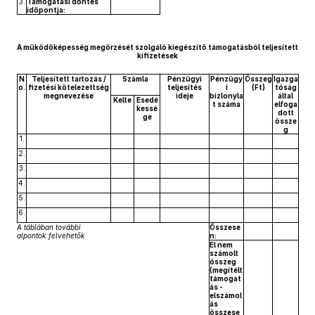
3.
Támogatási döntés
időpontja:
A működőképesség megőrzését szolgáló kiegészítő támogatásból teljesített
kifizetések
N
Teljesített tartozás /
Számla
Pénzügyi
Pénzügy
Összeg
Igazga
o.
fizetési kötelezettség
teljesítés
i
(Ft)
tóság
megnevezése
ideje
bizlonyla
által
Kelte
Esedé
t száma
elfoga
kessé
dott
ge
össze
g
1.
2.
3.
4.
5.
6.
A táblában további
Összese
alpontok felvehetők
n:
El nem
számolt
összeg
(megítélt
támogat
ás -
elszámol
ás
összese