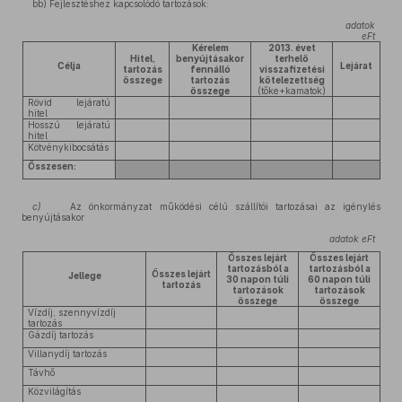
bb) Fejlesztéshez kapcsolódó tartozások:
adatok
eFt
Kérelem
2013. évet
Hitel,
benyújtásakor
terhelő
Célja
Lejárat
tartozás
fennálló
visszafizetési
összege
tartozás
kötelezettség
összege
(tőke+kamatok)
Rövid lejáratú
hitel
Hosszú lejáratú
hitel
Kötvénykibocsátás
Összesen:
c)
Az önkormányzat működési célú szállítói tartozásai az igénylés
benyújtásakor
adatok eFt
Összes lejárt
Összes lejárt
tartozásból a
tartozásból a
Összes lejárt
Jellege
30 napon túli
60 napon túli
tartozás
tartozások
tartozások
összege
összege
Vízdíj, szennyvízdíj
tartozás
Gázdíj tartozás
Villanydíj tartozás
Távhő
Közvilágítás