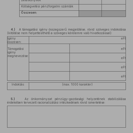
Betétkönyvek
Költségvetési pénzforgalmi számlák
Összesen:
4.)
A támogatási igény összegszerű megjelölése, rövid szöveges indokolása
(kitöltése nem helyettesíthető a szöveges kérelemre való hivatkozással):
Igény
eFt
összesen:
Támogatási
eFt
igény
megnevezése:
eFt
eFt
eFt
Indoklás:
(max. 1000 karakter)
5.)
Az önkormányzat pénzügy-gazdasági helyzetének stabilizálása
érdekében tervezett racionalizálási intézkedések rövid ismertetése: