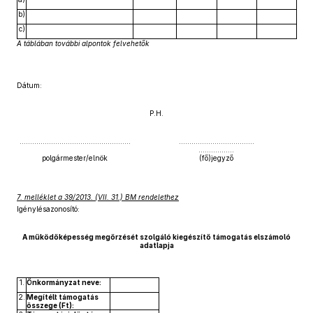
b)
c)
A táblában további alpontok felvehetők
Dátum:
P.H.
……………………………………………..
………………………………
……………..
polgármester/elnök
(fő)jegyző
7. melléklet a 39/2013. (VII. 31.) BM rendelethez
Igénylésazonosító:
A működőképesség megőrzését szolgáló kiegészítő támogatás elszámoló
adatlapja
1.
Önkormányzat neve:
2.
Megítélt támogatás
összege (Ft):