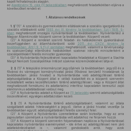
kapott felhatalmazás alapján,
az
Alaptörvény 15. cikk (1) bekezdésében
meghatározott feladatkörében eljárva a
következőket rendeli el:
1.
Általános rendelkezések
1
2
1. §
(1)
A szociális és gyermekvédelmi ellátásoknak a szociális igazgatásról és
szociális ellátásokról szóló
1993. évi III. törvény (a továbbiakban: Szt.) 18/B. §-
ában
meghatározott országos nyilvántartását (a továbbiakban: Nyilvántartás) a
Magyar Államkincstár központi szerve (a továbbiakban: Központ) vezeti.
3
(2)
A Központ e rendelet szerinti feladat- és hatásköreinek gyakorlásával
összefüggésben az államháztartásról szóló
2011. évi CXCV. törvény (a
továbbiakban: Áht.) 9. § f)–i) pontjában
meghatározott, valamint a törvényességi
és szakszerűségi ellenőrzési hatásköröket szakmai irányító miniszterként a
szociálpolitikáért felelős miniszter gyakorolja.
4
(3)
A Nyilvántartás fejlesztésével kapcsolatos feladatokat a Központ a Slachta
Margit Nemzeti Szociálpolitikai Intézet szakmai közreműködésével látja el.
5
2. §
(1)
A települési önkormányzat jegyzőjének (a továbbiakban: jegyző) és a
fővárosi és vármegyei kormányhivatal járási (fővárosi kerületi) hivatalának (a
továbbiakban: járási hivatal) a Nyilvántartásba való adatrögzítéssel történő
adatszolgáltatása a Központ által e célból kialakított és a központi szerverén
működtetett webes kezelőfelületen történő adatrögzítéssel, vagy a Központ által
meghatározott formátumú és adattartalmú interfész kapcsolaton keresztül zajló
elektronikus adatátadással valósul meg.
6
(2)
A Nyilvántartás adatait a Központ az
(1) bekezdés
szerinti adatszolgáltatás
összesítésével, egységes adatbázisban kezeli.
3. §
(1)
A Nyilvántartásba történő adatszolgáltatásért, valamint az általa
szolgáltatott adatok hitelességéért a jegyző, illetve a járási hivatal vezetője (a
továbbiakban együtt: adatszolgáltatásért felelős személy) felel.
7
(2)
A Központ a Nyilvántartás üzemeltetése során biztosítja, hogy az arra
jogosulatlan személyek a nyilvántartásba vett adatokhoz ne férjenek hozzá.
8
(3)
A Központ a központi szerverén folyamatosan naplózza a Nyilvántartással
kapcsolatos nyilvántartási eseményeket – ide értve az adatrögzítéssel nem járó
adatlekérdezéseket is –, valamint gondoskodik arról, hogy azok