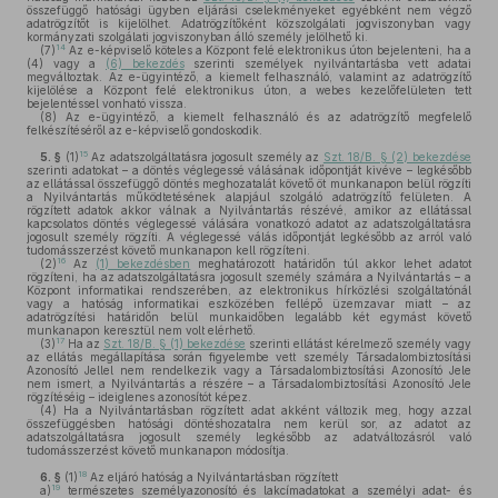
összefüggő hatósági ügyben eljárási cselekményeket egyébként nem végző
adatrögzítőt is kijelölhet. Adatrögzítőként közszolgálati jogviszonyban vagy
kormányzati szolgálati jogviszonyban álló személy jelölhető ki.
14
(7)
Az e-képviselő köteles a Központ felé elektronikus úton bejelenteni, ha a
(4) vagy a
(6) bekezdés
szerinti személyek nyilvántartásba vett adatai
megváltoztak. Az e-ügyintéző, a kiemelt felhasználó, valamint az adatrögzítő
kijelölése a Központ felé elektronikus úton, a webes kezelőfelületen tett
bejelentéssel vonható vissza.
(8)
Az e-ügyintéző, a kiemelt felhasználó és az adatrögzítő megfelelő
felkészítéséről az e-képviselő gondoskodik.
15
5. §
(1)
Az adatszolgáltatásra jogosult személy az
Szt. 18/B. § (2) bekezdése
szerinti adatokat – a döntés véglegessé válásának időpontját kivéve – legkésőbb
az ellátással összefüggő döntés meghozatalát követő öt munkanapon belül rögzíti
a Nyilvántartás működtetésének alapjául szolgáló adatrögzítő felületen. A
rögzített adatok akkor válnak a Nyilvántartás részévé, amikor az ellátással
kapcsolatos döntés véglegessé válására vonatkozó adatot az adatszolgáltatásra
jogosult személy rögzíti. A véglegessé válás időpontját legkésőbb az arról való
tudomásszerzést követő munkanapon kell rögzíteni.
16
(2)
Az
(1) bekezdésben
meghatározott határidőn túl akkor lehet adatot
rögzíteni, ha az adatszolgáltatásra jogosult személy számára a Nyilvántartás – a
Központ informatikai rendszerében, az elektronikus hírközlési szolgáltatónál
vagy a hatóság informatikai eszközében fellépő üzemzavar miatt – az
adatrögzítési határidőn belül munkaidőben legalább két egymást követő
munkanapon keresztül nem volt elérhető.
17
(3)
Ha az
Szt. 18/B. § (1) bekezdése
szerinti ellátást kérelmező személy vagy
az ellátás megállapítása során figyelembe vett személy Társadalombiztosítási
Azonosító Jellel nem rendelkezik vagy a Társadalombiztosítási Azonosító Jele
nem ismert, a Nyilvántartás a részére – a Társadalombiztosítási Azonosító Jele
rögzítéséig – ideiglenes azonosítót képez.
(4)
Ha a Nyilvántartásban rögzített adat akként változik meg, hogy azzal
összefüggésben hatósági döntéshozatalra nem kerül sor, az adatot az
adatszolgáltatásra jogosult személy legkésőbb az adatváltozásról való
tudomásszerzést követő munkanapon módosítja.
18
6. §
(1)
Az eljáró hatóság a Nyilvántartásban rögzített
19
a)
természetes személyazonosító és lakcímadatokat a személyi adat- és