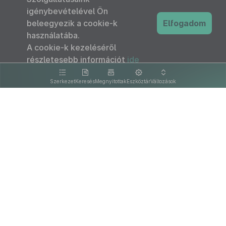
igénybevételével Ön
beleegyezik a cookie-k
Elfogadom
használatába.
A cookie-k kezeléséről
részletesebb információt
ide
kattintva olvashat.
Szerkezet
Keresés
Megnyitottak
Eszköztár
Változások