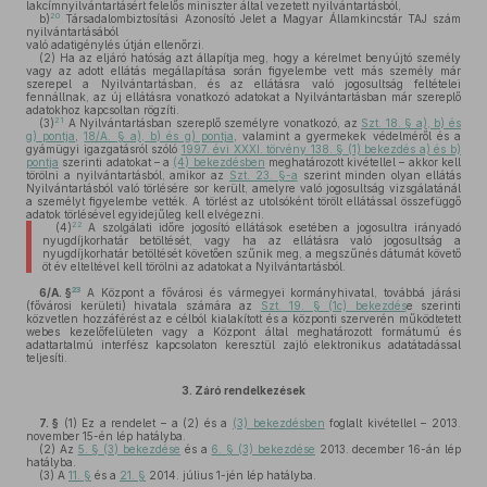
lakcímnyilvántartásért felelős miniszter által vezetett nyilvántartásból,
20
b)
Társadalombiztosítási Azonosító Jelet a Magyar Államkincstár TAJ szám
nyilvántartásából
való adatigénylés útján ellenőrzi.
(2)
Ha az eljáró hatóság azt állapítja meg, hogy a kérelmet benyújtó személy
vagy az adott ellátás megállapítása során figyelembe vett más személy már
szerepel a Nyilvántartásban, és az ellátásra való jogosultság feltételei
fennállnak, az új ellátásra vonatkozó adatokat a Nyilvántartásban már szereplő
adatokhoz kapcsoltan rögzíti.
21
(3)
A Nyilvántartásban szereplő személyre vonatkozó, az
Szt. 18. § a), b) és
g) pontja
,
18/A. § a), b) és g) pontja
, valamint a gyermekek védelméről és a
gyámügyi igazgatásról szóló
1997. évi XXXI. törvény 138. § (1) bekezdés a) és b)
pontja
szerinti adatokat – a
(4) bekezdésben
meghatározott kivétellel – akkor kell
törölni a nyilvántartásból, amikor az
Szt. 23. §-a
szerint minden olyan ellátás
Nyilvántartásból való törlésére sor került, amelyre való jogosultság vizsgálatánál
a személyt figyelembe vették. A törlést az utolsóként törölt ellátással összefüggő
adatok törlésével egyidejűleg kell elvégezni.
22
(4)
A szolgálati időre jogosító ellátások esetében a jogosultra irányadó
nyugdíjkorhatár betöltését, vagy ha az ellátásra való jogosultság a
nyugdíjkorhatár betöltését követően szűnik meg, a megszűnés dátumát követő
öt év elteltével kell törölni az adatokat a Nyilvántartásból.
23
6/A. §
A Központ a fővárosi és vármegyei kormányhivatal, továbbá járási
(fővárosi kerületi) hivatala számára az
Szt. 19. § (1c) bekezdés
e szerinti
közvetlen hozzáférést az e célból kialakított és a központi szerverén működtetett
webes kezelőfelületen vagy a Központ által meghatározott formátumú és
adattartalmú interfész kapcsolaton keresztül zajló elektronikus adatátadással
teljesíti.
3.
Záró rendelkezések
7. §
(1)
Ez a rendelet – a (2) és a
(3) bekezdésben
foglalt kivétellel – 2013.
november 15-én lép hatályba.
(2)
Az
5. § (3) bekezdése
és a
6. § (3) bekezdése
2013. december 16-án lép
hatályba.
(3)
A
11. §
és a
21. §
2014. július 1-jén lép hatályba.