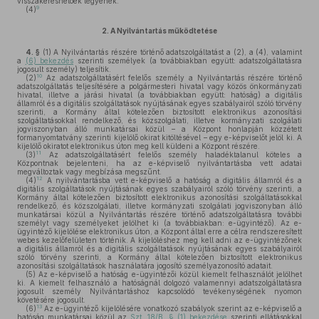
visszakereshetőek legyenek.
9
(4)
2.
A Nyilvántartás működtetése
4. §
(1)
A Nyilvántartás részére történő adatszolgáltatást a (2), a (4), valamint
a
(6) bekezdés
szerinti személyek (a továbbiakban együtt: adatszolgáltatásra
jogosult személy) teljesítik.
10
(2)
Az adatszolgáltatásért felelős személy a Nyilvántartás részére történő
adatszolgáltatás teljesítésére a polgármesteri hivatal vagy közös önkormányzati
hivatal, illetve a járási hivatal (a továbbiakban együtt: hatóság) a digitális
államról és a digitális szolgáltatások nyújtásának egyes szabályairól szóló törvény
szerinti, a Kormány által kötelezően biztosított elektronikus azonosítási
szolgáltatásokkal rendelkező, és közszolgálati, illetve kormányzati szolgálati
jogviszonyban álló munkatársai közül – a Központ honlapján közzétett
formanyomtatvány szerinti kijelölő okirat kitöltésével – egy e-képviselőt jelöl ki. A
kijelölő okiratot elektronikus úton meg kell küldeni a Központ részére.
11
(3)
Az adatszolgáltatásért felelős személy haladéktalanul köteles a
Központnak bejelenteni, ha az e-képviselő nyilvántartásba vett adatai
megváltoztak vagy megbízása megszűnt.
12
(4)
A nyilvántartásba vett e-képviselő a hatóság a digitális államról és a
digitális szolgáltatások nyújtásának egyes szabályairól szóló törvény szerinti, a
Kormány által kötelezően biztosított elektronikus azonosítási szolgáltatásokkal
rendelkező, és közszolgálati, illetve kormányzati szolgálati jogviszonyban álló
munkatársai közül a Nyilvántartás részére történő adatszolgáltatásra további
személyt vagy személyeket jelölhet ki (a továbbiakban: e-ügyintéző). Az e-
ügyintéző kijelölése elektronikus úton, a Központ által erre a célra rendszeresített
webes kezelőfelületen történik. A kijelöléshez meg kell adni az e-ügyintézőnek
a digitális államról és a digitális szolgáltatások nyújtásának egyes szabályairól
szóló törvény szerinti, a Kormány által kötelezően biztosított elektronikus
azonosítási szolgáltatások használatára jogosító személyazonosító adatait.
(5)
Az e-képviselő a hatóság e-ügyintézői közül kiemelt felhasználót jelölhet
ki. A kiemelt felhasználó a hatóságnál dolgozó valamennyi adatszolgáltatásra
jogosult személy Nyilvántartáshoz kapcsolódó tevékenységének nyomon
követésére jogosult.
13
(6)
Az e-ügyintéző kijelölésére vonatkozó szabályok szerint az e-képviselő a
hatóság munkatársai közül az
Szt. 18/B. § (1) bekezdése
szerinti ellátásokkal