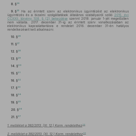
24
8. §
25
9. §
Ha az érintett szerv az elektronikus ügyintézést az elektronikus
ügyintézés és a bizalmi szolgáltatások általános szabályairól szóló
2015. évi
CCXXII. törvény 108. § (2) bekezdése
szerint 2018. január 1-jét megelőzően
nem vállalta, 2017. december 31-ig az érintett szerv vonatkozásában az
elektronikus kapcsolattartásra e rendelet 2016. december 31-én hatályos
rendelkezéseit kell alkalmazni.
26
10. §
27
11. §
28
12. §
29
13. §
30
14. §
31
15. §
32
16. §
33
17. §
34
18. §
35
19. §
36
20. §
37
21. §
38
1. melléklet a 392/2013. (XI. 12.) Korm. rendelethez
39
2. melléklet a 392/2013. (XI. 12.) Korm. rendelethez