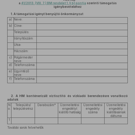
a
41/2013. (VIII. 7.) BM rendelet 1. § b) pontja
szerinti támogatás
igénybevételéhez
1. A támogatási igényt benyújtó önkormányzat
a)
Neve:
b)
Címe:
Település:
Irányítószám:
Utca:
Házszám:
c)
Polgármester
neve:
d)
Telefonszáma:
e)
Ügyintéző
neve:
f)
Telefonszáma:
2. A HM konténerizált víztisztító és vízkiadó berendezésre vonatkozó
adatok
N
Település/
Darabszám*
Üzemeltetési
Üzemeltetési
Üzemeltetési
o.
településrész
engedélyt
engedély
engedély
kiállító hatóság
száma
kiállításának
dátuma
1
További sorok felvehetők