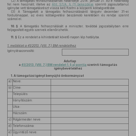
(2)
A támogatás felhasználásának határideje 2014. január 31. Az e határidőig
fel nem használt, illetve az
Áht. 57/A. § (1) bekezdése
szerinti jogosulatlanul
igénybe vett támogatásrészt vissza kell fizetni a központi költségvetésbe.
(3)
A Támogatott a támogatás felhasználásáról tárgyév december 31-ei
fordulónappal, az éves költségvetési beszámoló keretében és rendje szerint
számol el.
10. §
A támogatás felhasználását a miniszter, továbbá jogszabályban erre
feljogosított egyéb szervek ellenőrizhetik.
11. §
Ez a rendelet a kihirdetését követő napon lép hatályba.
1. melléklet a 41/2013. (VIII. 7.) BM rendelethez
Igénylésazonosító:
Adatlap
a
41/2013. (VIII. 7.) BM rendelet 1. § a) pontja
szerinti támogatás
igénybevételéhez
1. A támogatási igényt benyújtó önkormányzat
a)
Neve:
b)
Címe:
Település:
Irányítószám:
Utca :
Házszám:
c)
Polgármester neve:
d)
Telefonszáma:
e)
Ügyintéző neve: