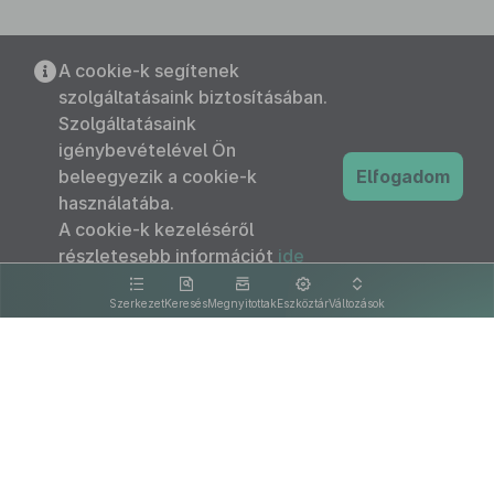
A cookie-k segítenek
szolgáltatásaink biztosításában.
Szolgáltatásaink
igénybevételével Ön
beleegyezik a cookie-k
Elfogadom
használatába.
A cookie-k kezeléséről
részletesebb információt
ide
kattintva olvashat.
Szerkezet
Keresés
Megnyitottak
Eszköztár
Változások