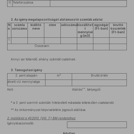
f)
Telefonszáma:
2. Az igény megalapozottságát alátámasztó számlák adatai
N
számla
kiállító
címe
adószáma
kiszállítot
egységár
bruttó
o.
sorszáma
neve
t
(Ft-ban)
összérték
mennyisé
(Ft-ban)
g (m3)
1.
Összesen:
Annyi sor töltendő, ahány számlát csatolnak.
3. Támogatási igény
3
2. pont alapján
m
Bruttó érték
átvett víz mennyisége
**
Kelt:
Aláírás
, bélyegző:
* a 3. pont szerinti számlák hitelesített másolata kötelezően csatolandó
** Az önkormányzat képviseletére jogosult aláírása
2. melléklet a 41/2013. (VIII. 7.) BM rendelethez
Igénylésazonosító:
Adatlap