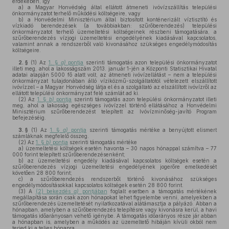
érdekében, így
a)
a Magyar Honvédség által ellátott átmeneti ivóvízszállítás települési
önkormányzatot terhelő működési költségeire, vagy
b)
a Honvédelmi Minisztérium által biztosított konténerizált víztisztító és
vízkiadó berendezések (a továbbiakban: szűrőberendezés) települési
önkormányzatot terhelő üzemeltetési költségeinek részbeni támogatására, a
szűrőberendezés vízjogi üzemeltetési engedélyének kiadásával kapcsolatos,
valamint annak a rendszerből való kivonásához szükséges engedélymódosítás
költségeire.
2. §
(1)
Az
1. §
a)
pontja
szerinti támogatás azon települési önkormányzatot
illeti meg, ahol a lakosságszám 2013. január 1-jén a Központi Statisztikai Hivatal
adatai alapján 5000 fő alatt volt, az átmeneti ivóvízellátást – nem a települési
önkormányzat tulajdonában álló víziközmű-szolgáltatótól vételezett elszállított
ivóvízzel – a Magyar Honvédség látja el és a szolgáltató az elszállított ivóvízről az
ellátott települési önkormányzat felé számlát ad ki.
(2)
Az
1. §
b)
pontja
szerinti támogatás azon települési önkormányzatot illeti
meg, ahol a lakosság egészséges ivóvízzel történő ellátásához a Honvédelmi
Minisztérium szűrőberendezést telepített az Ivóvízminőség-javító Program
befejezéséig.
3. §
(1)
Az
1. §
a)
pontja
szerinti támogatás mértéke a benyújtott elismert
számláknak megfelelő összeg.
(2)
Az
1. §
b)
pontja
szerinti támogatás mértéke
a)
üzemeltetési költségek esetén havonta – 30 napos hónappal számítva – 77
000 forint telepített szűrőberendezésenként;
b)
az üzemeltetési engedély kiadásával kapcsolatos költségek esetén a
szűrőberendezés vízjogi üzemeltetési engedélyének jogerőre emelkedését
követően 28 800 forint;
c)
a szűrőberendezés rendszerből történő kivonásához szükséges
engedélymódosításokkal kapcsolatos költségek esetén 28 800 forint.
(3)
A
(2) bekezdés
a)
pontjában
foglalt esetben a támogatás mértékének
megállapítása során csak azon hónapokat lehet figyelembe venni, amelyekben a
szűrőberendezés üzemeltetését nyilatkozatával alátámasztja a pályázó. Abban a
hónapban, amelyben a szűrőberendezés telepítésre vagy kivonásra kerül, a havi
támogatás időarányosan vehető igénybe. A támogatás időarányos része jár abban
a hónapban is, amelyben a működés az üzemeltető hibáján kívüli okból nem
terjed ki a teljes hónapra.