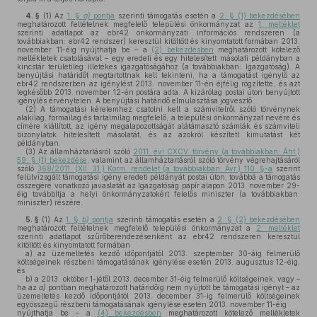
4. §
(1)
Az
1. §
a)
pontja
szerinti támogatás esetén a
2. § (1) bekezdésében
meghatározott feltételnek megfelelő települési önkormányzat az
1. melléklet
szerinti adatlapot az ebr42 önkormányzati információs rendszeren (a
továbbiakban: ebr42 rendszer) keresztül kitöltött és kinyomtatott formában 2013.
november 11-éig nyújthatja be – a
(2) bekezdésben
meghatározott kötelező
mellékletek csatolásával – egy eredeti és egy hitelesített másolati példányban a
kincstár területileg illetékes igazgatóságához (a továbbiakban: Igazgatóság). A
benyújtási határidőt megtartottnak kell tekinteni, ha a támogatást igénylő az
ebr42 rendszerben az igénylést 2013. november 11-én éjfélig rögzítette, és azt
legkésőbb 2013. november 12-én postára adta. A kizárólag postai úton benyújtott
igénylés érvénytelen. A benyújtási határidő elmulasztása jogvesztő.
(2)
A támogatási kérelemhez csatolni kell a számvitelről szóló törvénynek
alakilag, formailag és tartalmilag megfelelő, a települési önkormányzat nevére és
címére kiállított, az igény megalapozottságát alátámasztó számlák és számviteli
bizonylatok hitelesített másolatát, és az azokról készített kimutatást két
példányban.
(3)
Az államháztartásról szóló
2011. évi CXCV. törvény (a továbbiakban: Áht.)
59. § (1) bekezdése
, valamint az államháztartásról szóló törvény végrehajtásáról
szóló
368/2011. (XII. 31.) Korm. rendelet (a továbbiakban: Ávr.) 110. §-a
szerint
felülvizsgált támogatási igény eredeti példányát postai úton, továbbá a támogatás
összegére vonatkozó javaslatát az Igazgatóság papír alapon 2013. november 29-
éig továbbítja a helyi önkormányzatokért felelős miniszter (a továbbiakban:
miniszter) részére.
5. §
(1)
Az
1. §
b)
pontja
szerinti támogatás esetén a
2. § (2) bekezdésében
meghatározott feltételnek megfelelő települési önkormányzat a
2. melléklet
szerinti adatlapot szűrőberendezésenként az ebr42 rendszeren keresztül
kitöltött és kinyomtatott formában
a)
az üzemeltetés kezdő időpontjától 2013. szeptember 30-áig felmerülő
költségeinek részbeni támogatásának igénylése esetén 2013. augusztus 12-éig,
és
b)
a 2013. október 1-jétől 2013. december 31-éig felmerülő költségeinek, vagy –
ha az
a)
pontban meghatározott határidőig nem nyújtott be támogatási igényt – az
üzemeltetés kezdő időpontjától 2013. december 31-ig felmerülő költségeinek
egyösszegű részbeni támogatásának igénylése esetén 2013. november 11-éig
nyújthatja be – a
(4) bekezdésben
meghatározott kötelező mellékletek