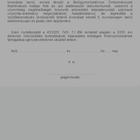
kivonásra kerül, ennek tényét a Belügyminisztérium Önkormányzati
Koordinációs Irodája felé az azt alátámasztó dokumentumok, valamint a
vízminőség megfelelőségét bizonyító akkreditált laboratóriumból származó
vízminta-eredmény megküldésével haladéktalanul, de legkésőbb a
szűrőberendezés rendszerből történő kivonását követő 5 munkanapon belül
elektronikusan és postai úton bejelentem.
Ezen nyilatkozatot a 41/2013. (VIII. 7.) BM rendelet alapján a 2013. évi
átmeneti ivóvízellátás biztosításával kapcsolatos költségek finanszírozásának
támogatása igénybevételének céljából tettem.
Kelt: ………………………………, ………… év ………………………… hó …… nap
P. H.
……………………………………………
polgármester