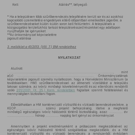
Kelt:
Aláírás**, bélyegző:
* Ha a településen több szűrőberendezés telepítésére került sor és az azokhoz
kapcsolódó üzemeltetési engedélyek eltérő időpontban emelkedtek jogerőre, a
szűrőberendezéseket külön-külön soron kell feltüntetni. A települések a
közigazgatási területükhöz tartozó településrésszel/részekkel egy adatlapon
nyújthatják be igényeiket.
**Az önkormányzat képviseletére
jogosult aláírása
3. melléklet a 41/2013. (VIII. 7.) BM rendelethez
NYILATKOZAT
Alulírott
………………………………………………………………………………………………………, mint
a(z) …………………………………………………………………………. Önkormányzatának
képviseletére jogosult személy nyilatkozom, hogy a Honvédelmi Minisztérium (a
továbbiakban: HM) szűrőberendezéssel az átmeneti vízellátást a település
lakosai számára, az ivóvíz minőségi követelményeiről és az ellenőrzés rendjéről
szóló
201/2001. (X. 25.) Korm. rendeletben
foglaltak szerinti feltételekkel és
mennyiségben biztosítani fogom.
Előreláthatóan a HM konténerizált víztisztító és vízkiadó berendezésre/ekre, a
KEOP………………………… számú projekt befejezéséig, illetve a megfelelő
minőségű egészséges ivóvíz hálózatról történő biztosításáig, azaz: …………… év
………………………… hónap …………… napjáig tart igényt az önkormányzat.
Amennyiben a projekt eredményeként a próbaüzem megkezdésével az
egészséges ivóvíz hálózatról történő szolgáltatása megkezdődik, és a HM
konténerizált víztisztító és vízkiadó berendezés a rendszerből évközben