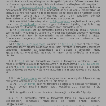
csatolásával – az Igazgatósághoz. A támogatási igényt szűrőberendezésenként
papír alapon egy eredeti és egy hitelesített másolati példányban kell benyújtani.
(2)
Az
(1) bekezdés
a)
és
b)
pontjában
meghatározott benyújtási határidőt
megtartottnak kell tekinteni, ha a támogatást igénylő az ebr42 rendszerben az
igénylést a határidő napján éjfélig rögzítette, és azt legkésőbb a határidőt követő
munkanapon postára adta. A kizárólag postai úton benyújtott igénylés
érvénytelen. A benyújtási határidő elmulasztása jogvesztő.
(3)
A települési önkormányzat az
1. §
b)
pontjában
meghatározott támogatás
esetén az
(1) bekezdés
szerinti egyes határidők lejártáig legfeljebb egy
alkalommal nyújthat be szűrőberendezésenként támogatási igényt.
(4)
Az
(1) bekezdés
szerinti támogatási kérelemhez csatolni kell a
3. melléklet
szerinti aláírt nyilatkozatot, valamint a vízjogi üzemeltetési engedély másolatát,
az önellenőrzési terv és üzemeltetési napló másolatát, továbbá a vízjogi
üzemeltetési engedély visszavonásáról szóló határozat másolatát két
példányban.
(5)
Az
Áht. 59. § (1) bekezdése
, valamint az
Ávr. 110. §-a
szerint felülvizsgált
támogatási igény eredeti példányát postai úton, továbbá a támogatás összegére
vonatkozó javaslatát az Igazgatóság papír alapon a támogatási igény
Igazgatósághoz érkezésétől számított 18 napon belül továbbítja a miniszter
részére.
6. §
Az
1. §
szerinti támogatások esetén a támogatási kérelemről – az e
rendelet szerinti feltételek fennállása esetén, az Igazgatóság
4. § (3) bekezdése
,
valamint
5. § (5) bekezdése
szerinti javaslata figyelembevételével – a miniszter
dönt. A támogatott tevékenységre vonatkozóan a miniszter támogatói okiratot ad
ki.
7. §
(1)
Az
1. §
a)
pontja
szerinti támogatás esetén a támogatás folyósítása egy
részletben legkésőbb 2013. december 15-éig történik.
(2)
Az
1. §
b)
pontja
szerinti támogatás esetén a támogatás folyósítása a
miniszteri döntést követő 5 napon belül, legkésőbb 2013. december 15-éig
történik.
(3)
A támogatást a miniszter utalványozása alapján a kincstár folyósítja.
8. §
(1)
A támogatás felett a támogatott települési önkormányzat (a
továbbiakban: Támogatott) rendelkezik, és felelős annak jogszerű
felhasználásáért.